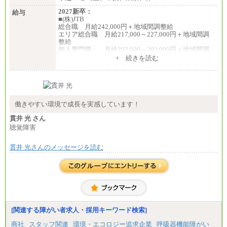
2027新卒：
給与
■(株)JTB
総合職 月給242,000円＋地域間調整給
エリア総合職 月給217,000～227,000円＋地域間調
整給
個人専門職 月給202,000～202,000円＋地域間調
整給
+ 続きを読む
※詳細はJTBキャリアサイトよりご確認ください。
■(株)JTB商事
総合職 月給208,000～235,000円
エリア総合職 月給180,000～205,000円＋地域手当
※詳細はJTBキャリアサイトよりご確認ください。
働きやすい環境で成長を実感しています！
■(株)JTBパブリッシング ※2027年新卒募集終了
貫井 光 さん
総合職 月給271,000円
聴覚障害
■(株)JTBビジネストラベルソリューションズ
貫井 光さんのメッセージを読む
総合職 月給220,000～230,000円＋地域間調整給
エリア総合職 月給206,000円～214,000＋地域間調
整給
※詳細はJTBキャリアサイトよりご確認ください。
■(株)JTBコミュニケーションデザイン
総合職 月給230,000円
みなし残業手当：20,000円（一律支給）※みなし
残業手当の残業時間は10.43時間。
[関連する障がい者求人・採用キーワード検索]
※超過勤務手当：みなし残業時間を超える残業時
商社
スタッフ関連
環境・エコロジー追求企業
呼吸器機能障がい
間に応じて、時間外手当等を支給。