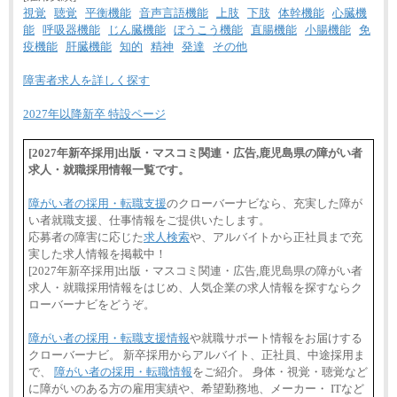
総合職 月給241,000円
視覚
聴覚
平衡機能
音声言語機能
上肢
下肢
体幹機能
心臓機
中途：
能
呼吸器機能
じん臓機能
ぼうこう機能
直腸機能
小腸機能
免
①月給227,000円以上
疫機能
肝臓機能
知的
精神
発達
その他
②月給212,000円以上
③月給172,500円以上
④月給23万円～37万円
障害者求人を詳しく探す
⑤月給20万円～25万円
⑥月給33万円～48万円
2027年以降新卒 特設ページ
⑦月給271,000円以上
⑧～⑮月給200,000円〜月給400,000円
⑯月給185,000円以上
[2027年新卒採用]出版・マスコミ関連・広告,鹿児島県の障がい者
⑰月給237,000円以上
求人・就職採用情報一覧です。
⑱月給212,000円以上
⑲東京：月給202,000 円以上 、京都：月給193,000 円
以上
障がい者の採用・転職支援
のクローバーナビなら、充実した障が
⑳月給205,000円以上
い者就職支援、仕事情報をご提供いたします。
㉑月給185,000 円以上
㉒月給185,000 円以上
応募者の障害に応じた
求人検索
や、アルバイトから正社員まで充
㉓月給224,500円以上
実した求人情報を掲載中！
※全コース共通※ 能力・経験・勤務地などにより
[2027年新卒採用]出版・マスコミ関連・広告,鹿児島県の障がい者
異なります
求人・就職採用情報をはじめ、人気企業の求人情報を探すならク
※試用期間中も給与に変更はございません。
ローバーナビをどうぞ。
障がい者の採用・転職支援情報
や就職サポート情報をお届けする
クローバーナビ。 新卒採用からアルバイト、正社員、中途採用ま
で、
障がい者の採用・転職情報
をご紹介。 身体・視覚・聴覚など
に障がいのある方の雇用実績や、希望勤務地、メーカー・ ITなど