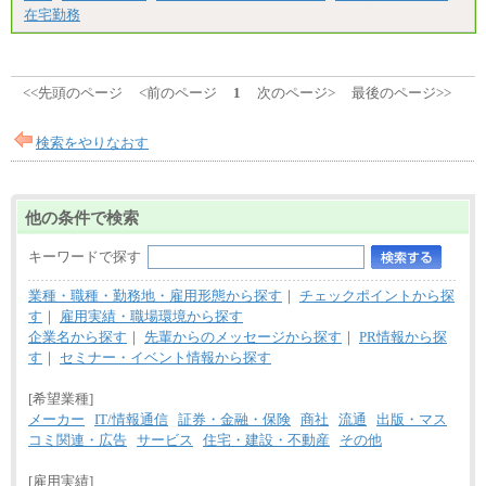
在宅勤務
エリアサポート職 月給188,000円
※超過勤務手当：残業時間については全額時間外
手当を支給。
■（株）JTBグローバルマーケティング＆トラベル
<<先頭のページ
<前のページ
1
次のページ>
最後のページ>>
総合職 月給242,000円＋地域間調整給
訪日事業職 月給202,000～227,000円＋地域間調整
給
検索をやりなおす
※詳細はJTBキャリアサイトよりご確認ください。
■(株)JTBビジネストランスフォーム
総合職 月給205,000～225,000円＋地域間調整給
他の条件で検索
エリア総合職 月給185,000円＋地域間調整給
※詳細はJTBキャリアサイトよりご確認ください。
キーワードで探す
■(株)JTBデータサービス ※2027年新卒募集終了
総合職 月給186,000～194,000円＋地域手当
業種・職種・勤務地・雇用形態から探す
｜
チェックポイントから探
※詳細はJTBキャリアサイトよりご確認ください。
す
｜
雇用実績・職場環境から探す
■I&Jデジタルイノベーション(株)
企業名から探す
｜
先輩からのメッセージから探す
｜
PR情報から探
総合職 月給224,500～242,600円＋地域手当
す
｜
セミナー・イベント情報から探す
※詳細はJTBキャリアサイトよりご確認ください。
[希望業種]
＜有期社員コース＞
■(株)JTBビジネストランスフォーム
メーカー
IT/情報通信
証券・金融・保険
商社
流通
出版・マス
有期契約職 月給185,000～195,000円
コミ関連・広告
サービス
住宅・建設・不動産
その他
※詳細はJTBキャリアサイトよりご確認ください。
[雇用実績]
■(株)JTBパブリッシング ※2027年新卒募集終了