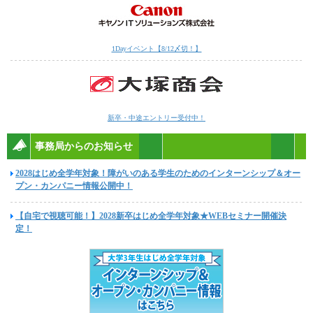
1Dayイベント【8/12〆切！】
新卒・中途エントリー受付中！
事務局からのお知らせ
2028はじめ全学年対象！障がいのある学生のためのインターンシップ＆オー
プン・カンパニー情報公開中！
【自宅で視聴可能！】2028新卒はじめ全学年対象★WEBセミナー開催決
定！