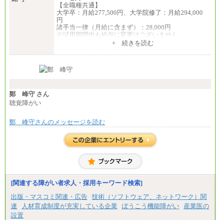
【全職種共通】
大学卒：月給277,500円、大学院修了：月給294,000
円
諸手当一律（月給に含まず）：28,000円
※試用期間中も給与に変更はございません
中途：
+ 続きを読む
【全職種共通】
月給370,000円～
※経験・能力等を考慮の上、当社規定により決定し
ます。
※試用期間中も給与に変更はございません。
※想定年収 6,000,000円～（住居費補助、子手当など
の各種手当を含む金額です）
鄭 峰守 さん
聴覚障がい
鄭 峰守さんのメッセージを読む
[関連する障がい者求人・採用キーワード検索]
出版・マスコミ関連・広告
技術（ソフトウェア、ネットワーク）関
連
人材育成制度が充実している企業
ぼうこう機能障がい
産業医の
設置