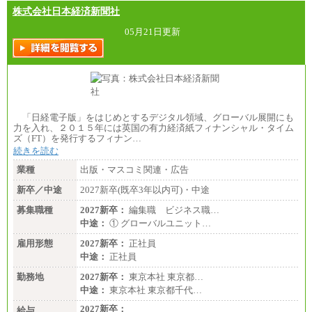
株式会社日本経済新聞社
05月21日更新
「日経電子版」をはじめとするデジタル領域、グローバル展開にも
力を入れ、２０１５年には英国の有力経済紙フィナンシャル・タイム
ズ（FT）を発行するフィナン…
続きを読む
業種
出版・マスコミ関連・広告
新卒／中途
2027新卒(既卒3年以内可)・中途
募集職種
2027新卒：
編集職 ビジネス職…
中途：
① グローバルユニット…
雇用形態
2027新卒：
正社員
中途：
正社員
勤務地
2027新卒：
東京本社 東京都…
中途：
東京本社 東京都千代…
2027新卒：
給与