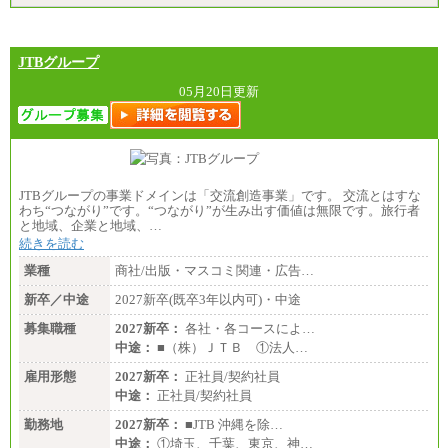
JTBグループ
05月20日更新
JTBグループの事業ドメインは「交流創造事業」です。 交流とはすな
わち“つながり”です。“つながり”が生み出す価値は無限です。旅行者
と地域、企業と地域、…
続きを読む
業種
商社/出版・マスコミ関連・広告…
新卒／中途
2027新卒(既卒3年以内可)・中途
募集職種
2027新卒：
各社・各コースによ…
中途：
■（株）ＪＴＢ ①法人…
雇用形態
2027新卒：
正社員/契約社員
中途：
正社員/契約社員
勤務地
2027新卒：
■JTB 沖縄を除…
中途：
①埼玉、千葉、東京、神…