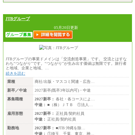
JTBグループ
05月20日更新
JTBグループの事業ドメインは「交流創造事業」です。 交流とはすな
わち“つながり”です。“つながり”が生み出す価値は無限です。旅行者
と地域、企業と地域、…
続きを読む
業種
商社/出版・マスコミ関連・広告…
新卒／中途
2027新卒(既卒3年以内可)・中途
募集職種
2027新卒：
各社・各コースによ…
中途：
■（株）ＪＴＢ ①法人…
雇用形態
2027新卒：
正社員/契約社員
中途：
正社員/契約社員
勤務地
2027新卒：
■JTB 沖縄を除…
中途：
①埼玉、千葉、東京、神…