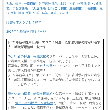
総合職 月給241,000円
視覚
聴覚
平衡機能
音声言語機能
上肢
下肢
体幹機能
心臓機
中途：
能
呼吸器機能
じん臓機能
ぼうこう機能
直腸機能
小腸機能
免
①月給227,000円以上
疫機能
肝臓機能
知的
精神
発達
その他
②月給212,000円以上
③月給172,500円以上
④月給23万円～37万円
障害者求人を詳しく探す
⑤月給20万円～25万円
⑥月給33万円～48万円
2027年以降新卒 特設ページ
⑦月給271,000円以上
⑧～⑮月給200,000円〜月給400,000円
⑯月給185,000円以上
[2027年新卒採用]出版・マスコミ関連・広告,香川県の障がい者求
⑰月給237,000円以上
人・就職採用情報一覧です。
⑱月給212,000円以上
⑲東京：月給202,000 円以上 、京都：月給193,000 円
以上
障がい者の採用・転職支援
のクローバーナビなら、充実した障が
⑳月給205,000円以上
い者就職支援、仕事情報をご提供いたします。
㉑月給185,000 円以上
㉒月給185,000 円以上
応募者の障害に応じた
求人検索
や、アルバイトから正社員まで充
㉓月給224,500円以上
実した求人情報を掲載中！
※全コース共通※ 能力・経験・勤務地などにより
[2027年新卒採用]出版・マスコミ関連・広告,香川県の障がい者求
異なります
人・就職採用情報をはじめ、人気企業の求人情報を探すならクロ
※試用期間中も給与に変更はございません。
ーバーナビをどうぞ。
障がい者の採用・転職支援情報
や就職サポート情報をお届けする
クローバーナビ。 新卒採用からアルバイト、正社員、中途採用ま
で、
障がい者の採用・転職情報
をご紹介。 身体・視覚・聴覚など
に障がいのある方の雇用実績や、希望勤務地、メーカー・ ITなど