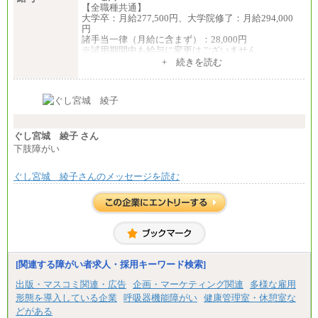
【全職種共通】
大学卒：月給277,500円、大学院修了：月給294,000
円
諸手当一律（月給に含まず）：28,000円
※試用期間中も給与に変更はございません
中途：
+ 続きを読む
【全職種共通】
月給370,000円～
※経験・能力等を考慮の上、当社規定により決定し
ます。
※試用期間中も給与に変更はございません。
※想定年収 6,000,000円～（住居費補助、子手当など
の各種手当を含む金額です）
ぐし宮城 綾子 さん
下肢障がい
ぐし宮城 綾子さんのメッセージを読む
[関連する障がい者求人・採用キーワード検索]
出版・マスコミ関連・広告
企画・マーケティング関連
多様な雇用
形態を導入している企業
呼吸器機能障がい
健康管理室・休憩室な
どがある