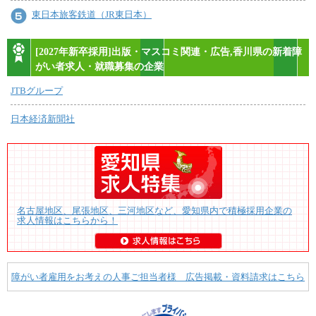
東日本旅客鉄道（JR東日本）
[2027年新卒採用]出版・マスコミ関連・広告,香川県の新着障
がい者求人・就職募集の企業
JTBグループ
日本経済新聞社
名古屋地区、尾張地区、三河地区など、愛知県内で積極採用企業の
求人情報はこちらから！
障がい者雇用をお考えの人事ご担当者様 広告掲載・資料請求はこちら