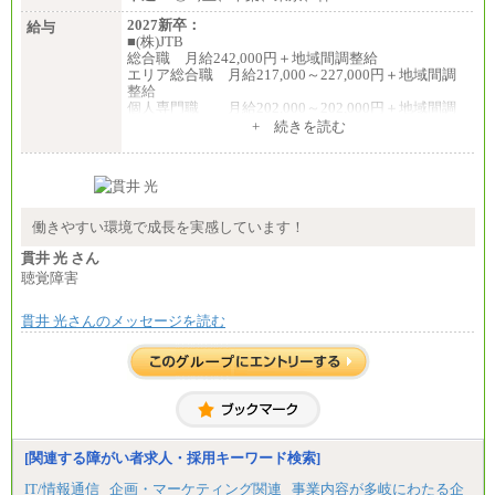
2027新卒：
給与
■(株)JTB
総合職 月給242,000円＋地域間調整給
エリア総合職 月給217,000～227,000円＋地域間調
整給
個人専門職 月給202,000～202,000円＋地域間調
整給
+ 続きを読む
※詳細はJTBキャリアサイトよりご確認ください。
■(株)JTB商事
総合職 月給208,000～235,000円
エリア総合職 月給180,000～205,000円＋地域手当
※詳細はJTBキャリアサイトよりご確認ください。
働きやすい環境で成長を実感しています！
■(株)JTBパブリッシング ※2027年新卒募集終了
貫井 光 さん
総合職 月給271,000円
聴覚障害
■(株)JTBビジネストラベルソリューションズ
貫井 光さんのメッセージを読む
総合職 月給220,000～230,000円＋地域間調整給
エリア総合職 月給206,000円～214,000＋地域間調
整給
※詳細はJTBキャリアサイトよりご確認ください。
■(株)JTBコミュニケーションデザイン
総合職 月給230,000円
みなし残業手当：20,000円（一律支給）※みなし
残業手当の残業時間は10.43時間。
[関連する障がい者求人・採用キーワード検索]
※超過勤務手当：みなし残業時間を超える残業時
IT/情報通信
企画・マーケティング関連
事業内容が多岐にわたる企
間に応じて、時間外手当等を支給。