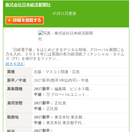
株式会社日本経済新聞社
05月21日更新
「日経電子版」をはじめとするデジタル領域、グローバル展開にも
力を入れ、２０１５年には英国の有力経済紙フィナンシャル・タイム
ズ（FT）を発行するフィナン…
続きを読む
業種
出版・マスコミ関連・広告
新卒／中途
2027新卒(既卒3年以内可)・中途
募集職種
2027新卒：
編集職 ビジネス職…
中途：
① グローバルユニット…
雇用形態
2027新卒：
正社員
中途：
正社員
勤務地
2027新卒：
東京本社 東京都…
中途：
東京本社 東京都千代…
2027新卒：
給与