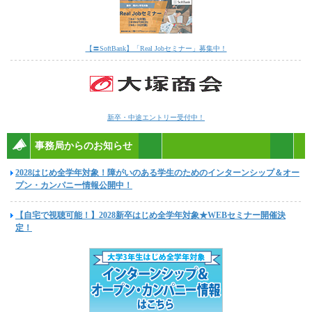
【〓SoftBank】「Real Jobセミナー」募集中！
新卒・中途エントリー受付中！
事務局からのお知らせ
2028はじめ全学年対象！障がいのある学生のためのインターンシップ＆オー
プン・カンパニー情報公開中！
【自宅で視聴可能！】2028新卒はじめ全学年対象★WEBセミナー開催決
定！