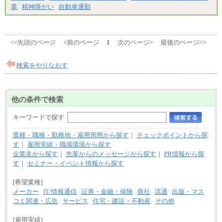
業
精神障がい
自動車通勤
エリアサポート職 月給188,000円
※超過勤務手当：残業時間については全額時間外
手当を支給。
■（株）JTBグローバルマーケティング＆トラベル
<<先頭のページ
<前のページ
1
次のページ>
最後のページ>>
総合職 月給242,000円＋地域間調整給
訪日事業職 月給202,000～227,000円＋地域間調整
給
検索をやりなおす
※詳細はJTBキャリアサイトよりご確認ください。
■(株)JTBビジネストランスフォーム
総合職 月給205,000～225,000円＋地域間調整給
他の条件で検索
エリア総合職 月給185,000円＋地域間調整給
※詳細はJTBキャリアサイトよりご確認ください。
キーワードで探す
■(株)JTBデータサービス ※2027年新卒募集終了
総合職 月給186,000～194,000円＋地域手当
業種・職種・勤務地・雇用形態から探す
｜
チェックポイントから探
※詳細はJTBキャリアサイトよりご確認ください。
す
｜
雇用実績・職場環境から探す
■I&Jデジタルイノベーション(株)
企業名から探す
｜
先輩からのメッセージから探す
｜
PR情報から探
総合職 月給224,500～242,600円＋地域手当
す
｜
セミナー・イベント情報から探す
※詳細はJTBキャリアサイトよりご確認ください。
[希望業種]
＜有期社員コース＞
■(株)JTBビジネストランスフォーム
メーカー
IT/情報通信
証券・金融・保険
商社
流通
出版・マス
有期契約職 月給185,000～195,000円
コミ関連・広告
サービス
住宅・建設・不動産
その他
※詳細はJTBキャリアサイトよりご確認ください。
[雇用実績]
■(株)JTBパブリッシング ※2027年新卒募集終了