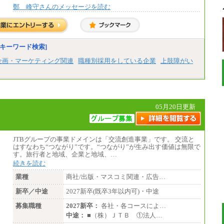
鄭 峰守さんのメッセージを読む
キーワード検索]
企画・マーケティング関連
職種別採用をしている企業
上肢障がい
05月20日更新
JTBグループの事業ドメインは「交流創造事業」です。 交流と
はすなわち“つながり”です。“つながり”が生み出す価値は無限で
す。旅行者と地域、企業と地域、…
続きを読む
業種
商社/出版・マスコミ関連・広告…
新卒／中途
2027新卒(既卒3年以内可)・中途
募集職種
2027新卒：
各社・各コースによ…
中途：
■（株）ＪＴＢ ①法人…