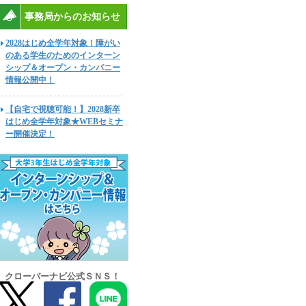
事務局からのお知らせ
2028はじめ全学年対象！障がい
のある学生のためのインターン
シップ＆オープン・カンパニー
情報公開中！
【自宅で視聴可能！】2028新卒
はじめ全学年対象★WEBセミナ
ー開催決定！
クローバーナビ公式ＳＮＳ！