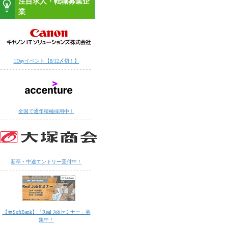
注目求人・転職募集企
業
1Dayイベント【8/12〆切！】
全国で通年積極採用中！
新卒・中途エントリー受付中！
【〓SoftBank】「Real Jobセミナー」募
集中！