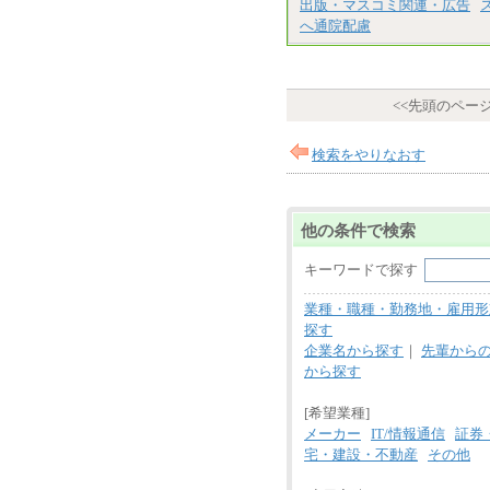
出版・マスコミ関連・広告
へ通院配慮
<<先頭のペー
検索をやりなおす
他の条件で検索
キーワードで探す
業種・職種・勤務地・雇用形
探す
企業名から探す
｜
先輩から
から探す
[希望業種]
メーカー
IT/情報通信
証券
宅・建設・不動産
その他