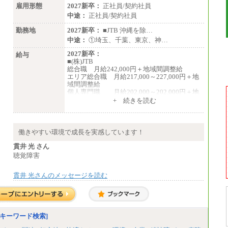
雇用形態
2027新卒：
正社員/契約社員
中途：
正社員/契約社員
勤務地
2027新卒：
■JTB 沖縄を除…
中途：
①埼玉、千葉、東京、神…
2027新卒：
給与
■(株)JTB
総合職 月給242,000円＋地域間調整給
エリア総合職 月給217,000～227,000円＋地
域間調整給
個人専門職 月給202,000～202,000円＋地
域間調整給
+ 続きを読む
※詳細はJTBキャリアサイトよりご確認くだ
さい。
■(株)JTB商事
働きやすい環境で成長を実感しています！
総合職 月給208,000～235,000円
エリア総合職 月給180,000～205,000円＋地
貫井 光 さん
域手当
聴覚障害
※詳細はJTBキャリアサイトよりご確認くだ
さい。
貫井 光さんのメッセージを読む
■(株)JTBパブリッシング ※2027年新卒募集
終了
総合職 月給271,000円
■(株)JTBビジネストラベルソリューションズ
キーワード検索]
総合職 月給220,000～230,000円＋地域間調