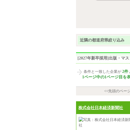
近隣の都道府県絞り込み
[2027年新卒採用]出版・
2件
条件と一致した企業が
1ページ中の1ページ目を
<<先頭のペー
株式会社日本経済新聞社