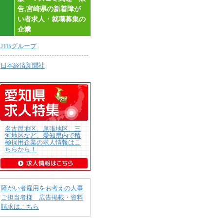
告,宮崎県の新着障が
い者求人・就職募集の
企業
JTBグループ
日本経済新聞社
名古屋地区、尾張地区、三
河地区など、愛知県内で積
極採用企業の求人情報はこ
ちらから！
障がい者雇用をお考えの人事
ご担当者様 広告掲載・資料
請求はこちら