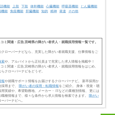
※詳細はJTBキャリアサイトよりご確認くだ
さい。
語機能
上肢
下肢
体幹機能
心臓機能
呼吸器機能
じん臓機能
腸機能
免疫機能
肝臓機能
知的
精神
発達
その他
■(株)JTBデータサービス ※2027年新卒募集
終了
総合職 月給186,000～194,000円＋地域手当
※詳細はJTBキャリアサイトよりご確認くだ
さい。
■I&Jデジタルイノベーション(株)
総合職 月給224,500～242,600円＋地域手当
・マスコミ関連・広告,宮崎県の障がい者求人・就職採用情報一覧です。
※詳細はJTBキャリアサイトよりご確認くだ
さい。
のクローバーナビなら、充実した障がい者就職支援、仕事情報をご
＜有期社員コース＞
■(株)JTBビジネストランスフォーム
検索
や、アルバイトから正社員まで充実した求人情報を掲載中！
有期契約職 月給185,000～195,000円
・マスコミ関連・広告,宮崎県の障がい者求人・就職採用情報をはじめ、
※詳細はJTBキャリアサイトよりご確認くだ
さい。
ならクローバーナビをどうぞ。
■(株)JTBパブリッシング ※2027年新卒募集
情報
や就職サポート情報をお届けするクローバーナビ。 新卒採用か
終了
総合職 月給241,000円
途採用まで、
障がい者の採用・転職情報
をご紹介。 身体・視覚・聴
中途：
用実績や、希望勤務地、メーカー・ ITなどの業種別情報、 更には
①月給227,000円以上
の職種情報まで、様々な条件から求人情報を検索できます。
障がい
②月給212,000円以上
ローバーナビへ。
③月給172,500円以上
④月給23万円～37万円
⑤月給20万円～25万円
⑥月給33万円～48万円