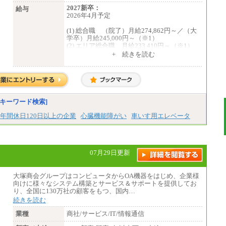
2027新卒：
給与
2026年4月予定
(1) 総合職 （院了）月給274,862円～／（大
学卒）月給245,000円～（※1）
(2) エリア総合職 月給233,410円～（※1）
(3) アシスタントスタッフ 日給9,800円～12,
+ 続きを読む
500円（※2）
※１ 試用期間６か月（試用期間中も給与
に変更はございません）
※２ 勤務地により異なります
中途：
（1) 総合職 （院了）月給274,862円～／
キーワード検索]
（大学卒）月給245,000円～（※1）
(2) エリア総合職 月給233,410円～（※1）
年間休日120日以上の企業
心臓機能障がい
車いす用エレベータ
(3) アシスタントスタッフ 日給9,800円～12,
500円（※2）
※１ 試用期間６か月（試用期間中も給与
に変更なし）
※２ 勤務地により異なる
07月29日更新
大塚商会グループはコンピュータからOA機器をはじめ、企業様
向けに様々なシステム構築とサービス＆サポートを提供してお
り、全国に130万社の顧客をもつ、国内…
続きを読む
業種
商社/サービス/IT/情報通信