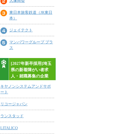
大塚商会
東日本旅客鉄道（JR東日
本）
ジェイテクト
マンパワーグループ プラ
ス
[2027年新卒採用]埼玉
県の新着障がい者求
人・就職募集の企業
キヤノンシステムアンドサポ
ート
リコージャパン
ランスタッド
LITALICO