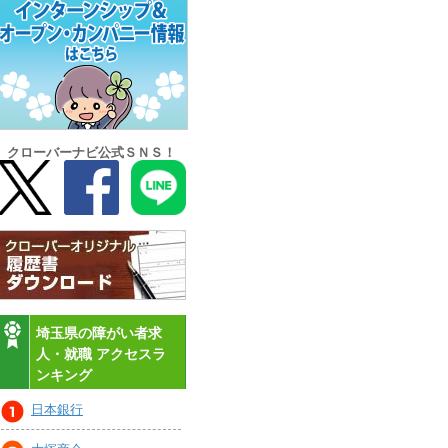
クローバーナビ公式ＳＮＳ！
埼玉県の障がい者求
人・就職 アクセスラ
ンキング
日本銀行