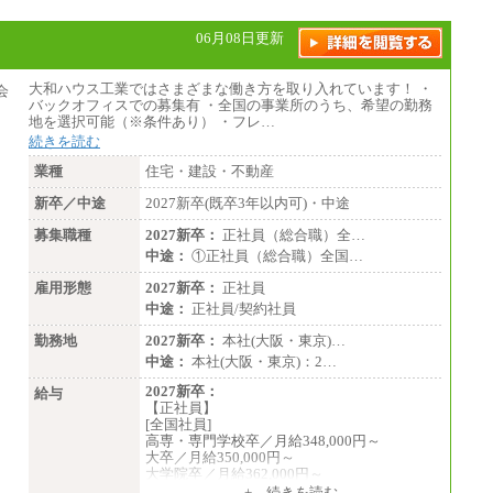
06月08日更新
大和ハウス工業ではさまざまな働き方を取り入れています！ ・
バックオフィスでの募集有 ・全国の事業所のうち、希望の勤務
地を選択可能（※条件あり） ・フレ…
続きを読む
業種
住宅・建設・不動産
新卒／中途
2027新卒(既卒3年以内可)・中途
募集職種
2027新卒：
正社員（総合職）全…
中途：
①正社員（総合職）全国…
雇用形態
2027新卒：
正社員
中途：
正社員/契約社員
勤務地
2027新卒：
本社(大阪・東京)…
中途：
本社(大阪・東京)：2…
2027新卒：
給与
【正社員】
[全国社員]
高専・専門学校卒／月給348,000円～
大卒／月給350,000円～
大学院卒／月給362,000円～
[地域社員]月給295,000円～
+ 続きを読む