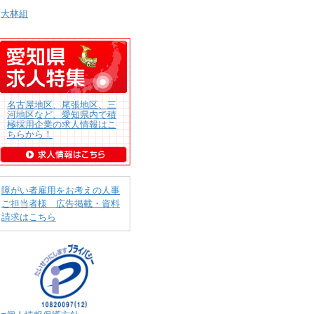
大林組
名古屋地区、尾張地区、三
河地区など、愛知県内で積
極採用企業の求人情報はこ
ちらから！
障がい者雇用をお考えの人事
ご担当者様 広告掲載・資料
請求はこちら