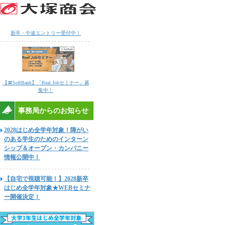
新卒・中途エントリー受付中！
【〓SoftBank】「Real Jobセミナー」募
集中！
事務局からのお知らせ
2028はじめ全学年対象！障がい
のある学生のためのインターン
シップ＆オープン・カンパニー
情報公開中！
【自宅で視聴可能！】2028新卒
はじめ全学年対象★WEBセミナ
ー開催決定！