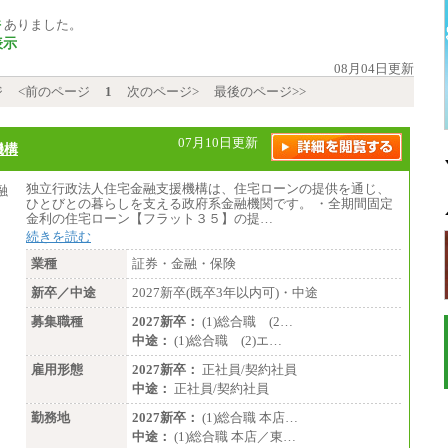
件
ありました。
表示
08月04日更新
ジ
<前のページ
1
次のページ>
最後のページ>>
07月10日更新
機構
独立行政法人住宅金融支援機構は、住宅ローンの提供を通じ、
ひとびとの暮らしを支える政府系金融機関です。 ・全期間固定
金利の住宅ローン【フラット３５】の提…
続きを読む
業種
証券・金融・保険
新卒／中途
2027新卒(既卒3年以内可)・中途
募集職種
2027新卒：
(1)総合職 (2…
中途：
(1)総合職 (2)エ…
雇用形態
2027新卒：
正社員/契約社員
中途：
正社員/契約社員
勤務地
2027新卒：
(1)総合職 本店…
中途：
(1)総合職 本店／東…