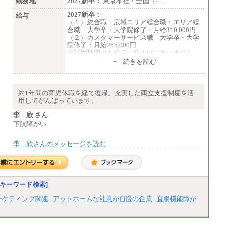
勤務地
2027新卒：
東京本社・全国（4…
2027新卒：
給与
（１）総合職・広域エリア総合職・エリア総
合職 大学卒・大学院修了：月給310,000円
（２）カスタマーサービス職 大学卒・大学
院修了：月給265,000円
※試用期間中も給与に変更はございません
+ 続きを読む
約1年間の育児休職を経て復帰。充実した両立支援制度を活
用してがんばっています。
李 欣 さん
下肢障がい
李 欣さんのメッセージを読む
キーワード検索]
ーケティング関連
アットホームな社風が自慢の企業
直腸機能障が