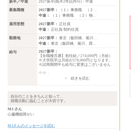
新卒／中途
2027新卒(既卒2年以内可)・中途
募集職種
2027新卒：
（１）事務職 （２…
中途：
（１）事務職 （２）物…
雇用形態
2027新卒：
正社員
中途：
正社員/契約社員
勤務地
2027新卒：
東京（飯田橋、菊川…
中途：
東京（飯田橋、菊川、西…
2027新卒：
給与
【全職種共通】初任給／274,000円（月給）
※大学院卒は月給が278,000円となります。
※試用期間中も給与に変更はございません
中途：
（１）～（４）274,000円（月給）～
+ 続きを読む
（５）235,000円（月給）～
※経験・年齢などを考慮のうえ、当社規程に
より優遇します。
※業務内容・勤務形態に応じて、上記給与の
自分のことをきちんと知って、
範囲内でご相談をさせていただく事がありま
就職活動に臨むことが大切です。
す
※試用期間中も給与に変更はございません
M.I さん
心臓機能障がい
M.Iさんのメッセージを読む