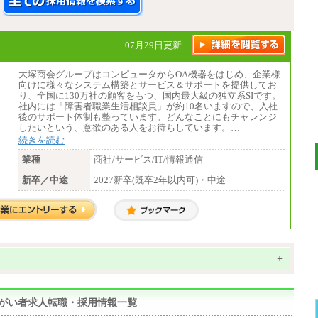
07月29日更新
大塚商会グループはコンピュータからOA機器をはじめ、企業様
向けに様々なシステム構築とサービス＆サポートを提供してお
り、全国に130万社の顧客をもつ、国内最大級の独立系SIです。
社内には「障害者職業生活相談員」が約10名いますので、入社
後のサポート体制も整っています。どんなことにもチャレンジ
したいという、意欲のある人をお待ちしています。…
続きを読む
業種
商社/サービス/IT/情報通信
新卒／中途
2027新卒(既卒2年以内可)・中途
+
の障がい者求人転職・採用情報一覧