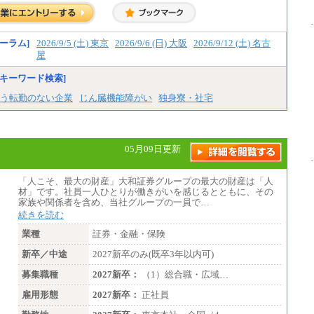
ーラム]
2026/9/5 (土) 東京
2026/9/6 (日) 大阪
2026/9/12 (土) 名古
屋
キーワード検索]
う転勤のない企業
じん臓機能障がい
独身寮・社宅
05月09日更新
「人こそ、最大の財産」大和証券グループの最大の財産は「人
材」です。社員一人ひとりが働きがいを感じるとともに、その
家族や関係者を含め、当社グループの一員で…
続きを読む
業種
証券・金融・保険
新卒／中途
2027新卒のみ(既卒3年以内可)
募集職種
2027新卒：
（1）総合職・広域…
雇用形態
2027新卒：
正社員