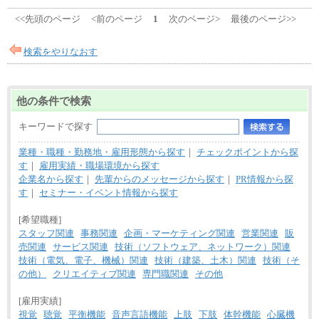
<<先頭のページ
<前のページ
1
次のページ>
最後のページ>>
検索をやりなおす
他の条件で検索
キーワードで探す
業種・職種・勤務地・雇用形態から探す
｜
チェックポイントから探
す
｜
雇用実績・職場環境から探す
企業名から探す
｜
先輩からのメッセージから探す
｜
PR情報から探
す
｜
セミナー・イベント情報から探す
[希望職種]
スタッフ関連
事務関連
企画・マーケティング関連
営業関連
販
売関連
サービス関連
技術（ソフトウェア、ネットワーク）関連
技術（電気、電子、機械）関連
技術（建築、土木）関連
技術（そ
の他）
クリエイティブ関連
専門職関連
その他
[雇用実績]
視覚
聴覚
平衡機能
音声言語機能
上肢
下肢
体幹機能
心臓機