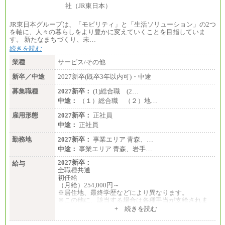
JR東日本グループは、「モビリティ」と「生活ソリューション」の2つ
を軸に、人々の暮らしをより豊かに変えていくことを目指していま
す。 新たなまちづくり、未…
続きを読む
業種
サービス/その他
新卒／中途
2027新卒(既卒3年以内可)・中途
募集職種
2027新卒：
(1)総合職 (2…
中途：
（１）総合職 （２）地…
雇用形態
2027新卒：
正社員
中途：
正社員
勤務地
2027新卒：
事業エリア 青森、…
中途：
事業エリア 青森、岩手…
2027新卒：
給与
全職種共通
初任給
（月給）254,000円～
※居住地、最終学歴などにより異なります。
※この他に、該当する場合は各種手当が支給されま
す。
+ 続きを読む
※試用期間中も給与に変更はございません。