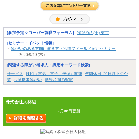
中途：
全職種共通
初任給／月給263,000円～
※居住地、年齢により異なります。
※この他に、該当する場合は各種手当が支給されま
す。
※試用期間中も給与に変更はございません
[参加予定クローバー就職フォーラム]
2026/9/5 (土) 東京
[セミナー・イベント情報]
・
障がいのある方向け働き方・活躍フィールド紹介セミナー
2026/9/10 (木）
[関連する障がい者求人・採用キーワード検索]
サービス
技術（電気、電子、機械）関連
年間休日120日以上の企
業
心臓機能障がい
勤務時間の配慮
株式会社大林組
07月06日更新