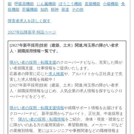
能
呼吸器機能
じん臓機能
ぼうこう機能
直腸機能
小腸機能
免
疫機能
肝臓機能
知的
精神
発達
その他
障害者求人を詳しく探す
2027年以降新卒 特設ページ
[2027年新卒採用]技術（建築、土木）関連,埼玉県の障がい者求
人・就職採用情報一覧です。
障がい者の採用・転職支援
のクローバーナビなら、充実した障が
い者就職支援、仕事情報をご提供いたします。
応募者の障害に応じた
求人検索
や、アルバイトから正社員まで充
実した求人情報を掲載中！
[2027年新卒採用]技術（建築、土木）関連,埼玉県の障がい者求
人・就職採用情報をはじめ、人気企業の求人情報を探すならクロ
ーバーナビをどうぞ。
障がい者の採用・転職支援情報
や就職サポート情報をお届けする
クローバーナビ。 新卒採用からアルバイト、正社員、中途採用ま
で、
障がい者の採用・転職情報
をご紹介。 身体・視覚・聴覚など
に障がいのある方の雇用実績や、希望勤務地、メーカー・ ITなど
の業種別情報、 更にはエンジニアや事務関連などの職種情報ま