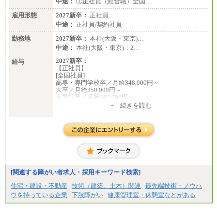
中途：
①正社員（総合職）全国…
雇用形態
2027新卒：
正社員
中途：
正社員/契約社員
勤務地
2027新卒：
本社(大阪・東京)…
中途：
本社(大阪・東京)：2…
2027新卒：
給与
【正社員】
[全国社員]
高専・専門学校卒／月給348,000円～
大卒／月給350,000円～
大学院卒／月給362,000円～
[地域社員]月給295,000円～
+ 続きを読む
中途：
【正社員】
[全国社員]月給348,000円～
[地域社員]月給295,000円～
※試用期間中も給与に変更はございません
【契約社員】月給200,000円～
[関連する障がい者求人・採用キーワード検索]
住宅・建設・不動産
技術（建築、土木）関連
最先端技術・ノウハ
ウを持っている企業
下肢障がい
健康管理室・休憩室などがある