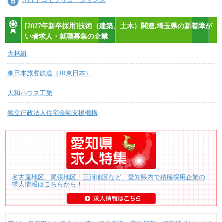
[2027年新卒採用]技術（建築、土木）関連,埼玉県の新着障が
い者求人・就職募集の企業
大林組
東日本旅客鉄道（JR東日本）
大和ハウス工業
独立行政法人住宅金融支援機構
名古屋地区、尾張地区、三河地区など、愛知県内で積極採用企業の
求人情報はこちらから！