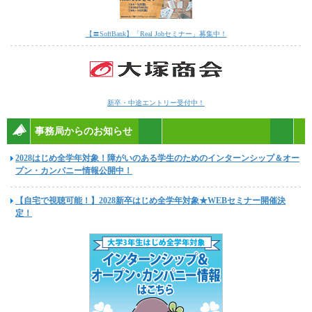
【〓SoftBank】「Real Jobセミナー」募集中！
新卒・中途エントリー受付中！
事務局からのお知らせ
2028はじめ全学年対象！障がいのある学生のためのインターンシップ＆オー
プン・カンパニー情報公開中！
【自宅で視聴可能！】2028新卒はじめ全学年対象★WEBセミナー開催決
定！