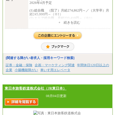
2026年4月予定
(1) 総合職 （院了）月給274,862円～／（大学卒）月
給245,000円～（※1）
(2) エリア総合職 月給233,410円～（※1）
(3) アシスタントスタッフ 日給9,800円～12,500円
+ 続きを読む
（※2）
※１ 試用期間６か月（試用期間中も給与に変更
はございません）
※２ 勤務地により異なります
中途：
（1) 総合職 （院了）月給274,862円～／（大学卒）
月給245,000円～（※1）
(2) エリア総合職 月給233,410円～（※1）
(3) アシスタントスタッフ 日給9,800円～12,500円
[関連する障がい者求人・採用キーワード検索]
（※2）
※１ 試用期間６か月（試用期間中も給与に変更
証券・金融・保険
企画・マーケティング関連
年間休日120日以上の
なし）
企業
小腸機能障がい
車いす用エレベータ
※２ 勤務地により異なる
東日本旅客鉄道株式会社（JR東日本）
08月04日更新