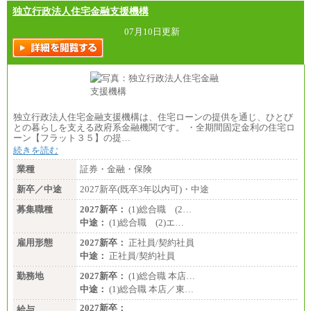
独立行政法人住宅金融支援機構
07月10日更新
独立行政法人住宅金融支援機構は、住宅ローンの提供を通じ、ひとび
との暮らしを支える政府系金融機関です。 ・全期間固定金利の住宅ロ
ーン【フラット３５】の提…
続きを読む
業種
証券・金融・保険
新卒／中途
2027新卒(既卒3年以内可)・中途
募集職種
2027新卒：
(1)総合職 (2…
中途：
(1)総合職 (2)エ…
雇用形態
2027新卒：
正社員/契約社員
中途：
正社員/契約社員
勤務地
2027新卒：
(1)総合職 本店…
中途：
(1)総合職 本店／東…
2027新卒：
給与