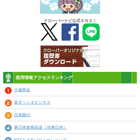
クローバーナビ公式ＳＮＳ！
採用情報アクセスランキング
大塚商会
楽天ソシオビジネス
日本銀行
東日本旅客鉄道（JR東日本）
NTTドコモソリューションズ