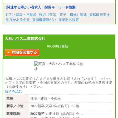
■特定職員※
[関連する障がい者求人・採用キーワード検索]
大学院卒/月給234,000円～263,000円
大学卒/月給219,000円～246,000円
住宅・建設・不動産
技術（電気、電子、機械）関連
資格取得支援
短大・高専卒/月給197,000円～222,000円
制度がある企業
直腸機能障がい
産業医の設置
※拠点型職員、特定職員の給与は、生活の拠点が定
まることによるメリットおよび地域ごとの生計費な
どの地域差指数を勘案して拠点ごとに定めていま
す。
大和ハウス工業株式会社
中途：
全職種共通
06月08日更新
月給制
226,600円～390,100円（勤務地域等により異なりま
す）
・ご経験やスキルを考慮し、選考の中で決定いたし
ます。
・試用期間中も同額支給します。
大和ハウス工業ではさまざまな働き方を取り入れています！ ・バック
オフィスでの募集有 ・全国の事業所のうち、希望の勤務地を選択可能
（※条件あり） ・フレ…
続きを読む
業種
住宅・建設・不動産
新卒／中途
2027新卒(既卒3年以内可)・中途
募集職種
2027新卒：
正社員（総合職）全…