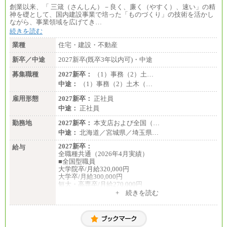
創業以来、「 三箴（さんしん）－良く、廉く（やすく）、速い」の精
神を礎として、国内建設事業で培った「ものづくり」の技術を活かし
ながら、事業領域を広げてき…
続きを読む
業種
住宅・建設・不動産
新卒／中途
2027新卒(既卒3年以内可)・中途
募集職種
2027新卒：
（1）事務（2）土…
中途：
（1）事務（2）土木（…
雇用形態
2027新卒：
正社員
中途：
正社員
勤務地
2027新卒：
本支店および全国（…
中途：
北海道／宮城県／埼玉県…
2027新卒：
給与
全職種共通（2026年4月実績）
■全国型職員
大学院卒/月給320,000円
大学卒/月給300,000円
短大・高専卒/月給270,000円
+ 続きを読む
■拠点型職員※
大学院卒/月給256,000円～288,000円
大学卒/月給240,000円～270,000円
短大・高専卒/月給216,000円～243,000円