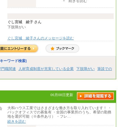
中途：
+ 続きを読む
【全職種共通】
月給370,000円～
※経験・能力等を考慮の上、当社規定により
決定します。
※試用期間中も給与に変更はございません。
ぐし宮城 綾子 さん
※想定年収 6,000,000円～（住居費補助、子
下肢障がい
手当などの各種手当を含む金額です）
ぐし宮城 綾子さんのメッセージを読む
キーワード検索]
専門職関連
人材育成制度が充実している企業
下肢障がい
筆談での
06月08日更新
大和ハウス工業ではさまざまな働き方を取り入れています！ ・
バックオフィスでの募集有 ・全国の事業所のうち、希望の勤務
地を選択可能（※条件あり） ・フレ…
続きを読む