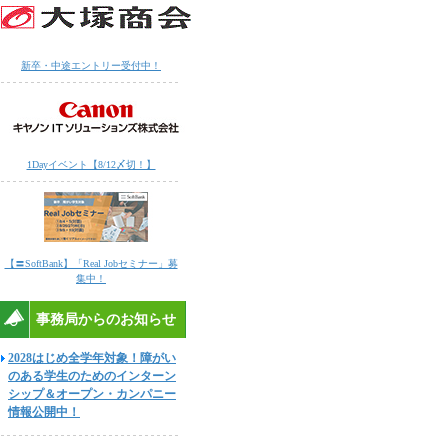
新卒・中途エントリー受付中！
1Dayイベント【8/12〆切！】
【〓SoftBank】「Real Jobセミナー」募
集中！
事務局からのお知らせ
2028はじめ全学年対象！障がい
のある学生のためのインターン
シップ＆オープン・カンパニー
情報公開中！