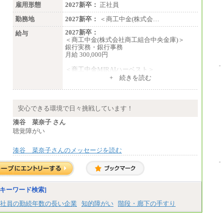
雇用形態
2027新卒：
正社員
勤務地
2027新卒：
＜商工中金(株式会…
2027新卒：
給与
＜商工中金(株式会社商工組合中央金庫)＞
銀行実務・銀行事務
月給 300,000円
＜商工中金MIRAIハーベスト＞
月給 230,000円
+ 続きを読む
※試用期間中も給与に変更はございません
安心できる環境で日々挑戦しています！
湊谷 菜奈子 さん
聴覚障がい
湊谷 菜奈子さんのメッセージを読む
キーワード検索]
社員の勤続年数の長い企業
知的障がい
階段・廊下の手すり