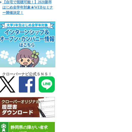
【自宅で視聴可能！】2028新卒
はじめ全学年対象★WEBセミナ
ー開催決定！
クローバーナビ公式ＳＮＳ！
静岡県の障がい者求