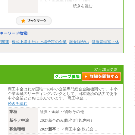
短大・高専卒/月給270,000円
+ 続きを読む
■拠点型職員※
大学院卒/月給256,000円～288,000円
大学卒/月給240,000円～270,000円
短大・高専卒/月給216,000円～243,000円
■特定職員※
キーワード検索]
大学院卒/月給234,000円～263,000円
大学卒/月給219,000円～246,000円
フ関連
株式上場または上場予定の企業
聴覚障がい
健康管理室・休
短大・高専卒/月給197,000円～222,000円
※拠点型職員、特定職員の給与は、生活の拠
点が定まることによるメリットおよび地域ご
との生計費などの地域差指数を勘案して拠点
ごとに定めています。
07月28日更新
中途：
全職種共通
月給制
226,600円～390,100円（勤務地域等により異
商工中金はわが国唯一の中小企業専門総合金融機関です。中小
なります）
企業金融のリーディングバンクとして、日本経済の活力である
・ご経験やスキルを考慮し、選考の中で決定
中小企業とともに歩んでいます。 商工中金…
いたします。
続きを読む
・試用期間中も同額支給します。
業種
証券・金融・保険/その他
新卒／中途
2027新卒のみ(既卒3年以内可)
募集職種
2027新卒：
＜商工中金(株式会…