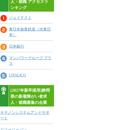
人・就職 アクセスラ
ンキング
ジェイテクト
東日本旅客鉄道（JR東日
本）
日本銀行
マンパワーグループ プラ
ス
LITALICO
[2027年新卒採用]静岡
県の新着障がい者求
人・就職募集の企業
キヤノンシステムアンドサポ
ート
リコージャパン