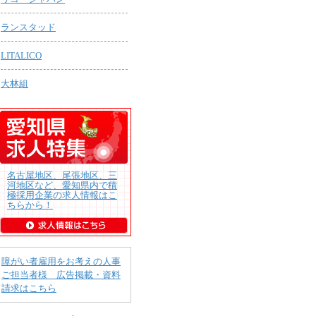
ランスタッド
LITALICO
大林組
名古屋地区、尾張地区、三
河地区など、愛知県内で積
極採用企業の求人情報はこ
ちらから！
障がい者雇用をお考えの人事
ご担当者様 広告掲載・資料
請求はこちら