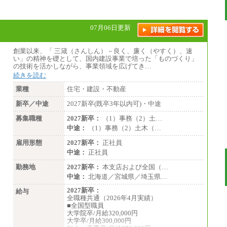
中途：
（１）（２）
月給：270,000円～
07月06日更新
想定年収：490万円～1,100万円
年収例：
・610万円/28歳・月給34万円
創業以来、「 三箴（さんしん）－良く、廉く（やすく）、速
・1,090万円/38歳・月給59万円 *残業代・
い」の精神を礎として、国内建設事業で培った「ものづくり」
家族手当対象外
の技術を活かしながら、事業領域を広げてき…
続きを読む
（３）
月給：190,000円～
業種
住宅・建設・不動産
想定年収：340万円～610万円
年収例：
新卒／中途
2027新卒(既卒3年以内可)・中途
・460万円/28歳・月給26万円
・520万円/32歳・月給29万円
募集職種
2027新卒：
（1）事務（2）土…
中途：
（1）事務（2）土木（…
（４）
月給：201,000円～
雇用形態
2027新卒：
正社員
想定年収：360万円～680万円
年収例：
中途：
正社員
・520万円/32歳・月給29万円
勤務地
2027新卒：
本支店および全国（…
年収例は賞与含む、残業代・家族手当含まず
中途：
北海道／宮城県／埼玉県…
※キャリアや能力等を考慮の上、当社規定に
2027新卒：
給与
より確定します
全職種共通（2026年4月実績）
※残業手当：別途支給
■全国型職員
※固定給に固定残業代含まず
大学院卒/月給320,000円
※試用期間中も給与に変更なし
大学卒/月給300,000円