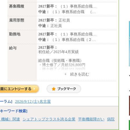
募集職種
2027新卒：
（１）事務系総合職…
中途：
（１）事務系総合職 （…
雇用形態
2027新卒：
正社員
中途：
正社員
勤務地
2027新卒：
（１）事務系総合職…
中途：
（１）事務系総合職（２…
2027新卒：
給与
初任給／2025年4月実績
総合職（技術職・事務職）
・博士修了／月給326,800円
・修士修了／月給301,000円
・大学卒／月給282,000円
+ 続きを読む
・高専卒（専攻科）／月給282,000円
・高専卒（本科）／月給256,000円
一般事務職
・博士修了、修士修了、大学卒／月給206,40
0円
ーラム]
2026/9/12 (土) 名古屋
・高専卒（専攻科）／月給206,400円
・高専卒（本科）月給197,800円
キーワード検索]
・短大卒／月給197,800円
・専門卒（2年）／月給197,800円
、機械）関連
シェアトップクラスを誇る企業
平衡機能障がい
病院
※試用期間中も給与に変更はございません。