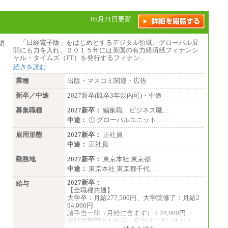
05月21日更新
「日経電子版」をはじめとするデジタル領域、グローバル展
開にも力を入れ、２０１５年には英国の有力経済紙フィナンシ
ャル・タイムズ（FT）を発行するフィナン…
続きを読む
業種
出版・マスコミ関連・広告
新卒／中途
2027新卒(既卒3年以内可)・中途
募集職種
2027新卒：
編集職 ビジネス職…
中途：
① グローバルユニット…
雇用形態
2027新卒：
正社員
中途：
正社員
勤務地
2027新卒：
東京本社 東京都…
中途：
東京本社 東京都千代…
2027新卒：
給与
【全職種共通】
大学卒：月給277,500円、大学院修了：月給2
94,000円
諸手当一律（月給に含まず）：28,000円
※試用期間中も給与に変更はございません