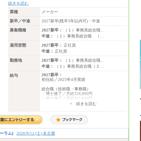
続きを読む
業種
メーカー
新卒／中途
2027新卒(既卒3年以内可)・中途
募集職種
2027新卒：
（１）事務系総合職…
中途：
（１）事務系総合職 （…
雇用形態
2027新卒：
正社員
中途：
正社員
勤務地
2027新卒：
（１）事務系総合職…
中途：
（１）事務系総合職（２…
2027新卒：
給与
初任給／2025年4月実績
総合職（技術職・事務職）
・博士修了／月給326,800円
・修士修了／月給301,000円
・大学卒／月給282,000円
+ 続きを読む
・高専卒（専攻科）／月給282,000円
・高専卒（本科）／月給256,000円
一般事務職
・博士修了、修士修了、大学卒／月給206,40
0円
ーラム]
2026/9/12 (土) 名古屋
・高専卒（専攻科）／月給206,400円
・高専卒（本科）月給197,800円