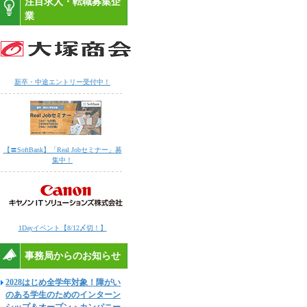
注目求人・転職募集企
業
新卒・中途エントリー受付中！
【〓SoftBank】「Real Jobセミナー」募
集中！
1Dayイベント【8/12〆切！】
事務局からのお知らせ
2028はじめ全学年対象！障がい
のある学生のためのインターン