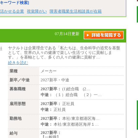
キーワード検索]
・短大卒／月給197,800円
・専門卒（2年）／月給197,800円
活かせる企業
視覚障がい
障害者職業生活相談員が在籍
※試用期間中も給与に変更はございません。
中途：
（１）（２）
07月14日更新
月給：270,000円～
想定年収：490万円～1,100万円
年収例：
ヤクルトは企業理念である「私たちは、生命科学の追究を基盤
・610万円/28歳・月給34万円
として、世界の人々の健康で楽しい生活づくりに貢献しま
・1,090万円/38歳・月給59万円 *残業代・
す。」を基軸として、多くの人々の健康に貢献す…
家族手当対象外
続きを読む
（３）
業種
メーカー
月給：190,000円～
想定年収：340万円～610万円
新卒／中途
2027新卒・中途
年収例：
・460万円/28歳・月給26万円
募集職種
2027新卒：
(1)総合職 (2…
・520万円/32歳・月給29万円
中途：
（１）総合職 （２）一…
（４）
雇用形態
2027新卒：
正社員
月給：201,000円～
中途：
正社員
想定年収：360万円～680万円
年収例：
勤務地
2027新卒：
本社/東京都港区海…
・520万円/32歳・月給29万円
中途：
本社/東京都港区海岸１…
年収例は賞与含む、残業代・家族手当含まず
2027新卒：
給与
【一般職】