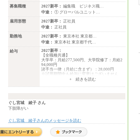
募集職種
2027新卒：
編集職 ビジネス職…
中途：
① グローバルユニット…
雇用形態
2027新卒：
正社員
中途：
正社員
勤務地
2027新卒：
東京本社 東京都…
中途：
東京本社 東京都千代…
2027新卒：
給与
【全職種共通】
大学卒：月給277,500円、大学院修了：月給2
94,000円
諸手当一律（月給に含まず）：28,000円
※試用期間中も給与に変更はございません
中途：
+ 続きを読む
【全職種共通】
月給370,000円～
※経験・能力等を考慮の上、当社規定により
決定します。
※試用期間中も給与に変更はございません。
ぐし宮城 綾子 さん
※想定年収 6,000,000円～（住居費補助、子
下肢障がい
手当などの各種手当を含む金額です）
ぐし宮城 綾子さんのメッセージを読む