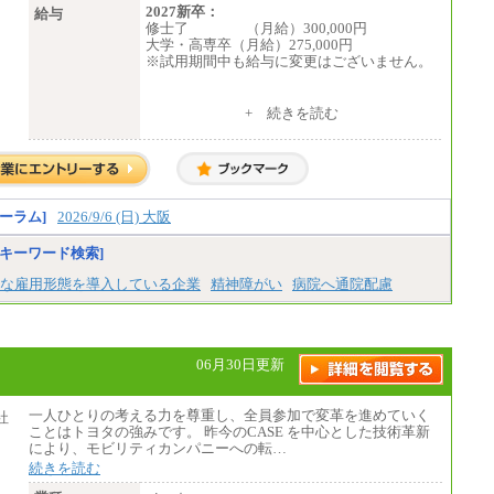
2027新卒：
給与
修士了 （月給）300,000円
大学・高専卒（月給）275,000円
※試用期間中も給与に変更はございません。
中途：
+ 続きを読む
修士了 （月給）300,000円
大学・高専卒（月給）275,000円
※試用期間中も給与に変更はございません。
ーラム]
2026/9/6 (日) 大阪
キーワード検索]
な雇用形態を導入している企業
精神障がい
病院へ通院配慮
06月30日更新
一人ひとりの考える力を尊重し、全員参加で変革を進めていく
ことはトヨタの強みです。 昨今のCASE を中心とした技術革新
により、モビリティカンパニーへの転…
続きを読む