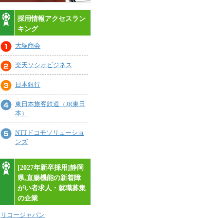
採用情報アクセスラン
キング
大塚商会
楽天ソシオビジネス
日本銀行
東日本旅客鉄道（JR東日
本）
NTTドコモソリューショ
ンズ
[2027年新卒採用]静岡
県,直腸機能の新着障
がい者求人・就職募集
の企業
リコージャパン