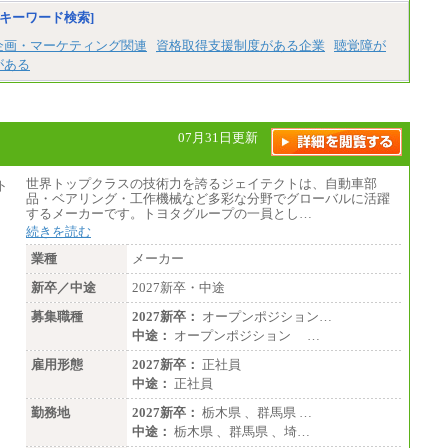
キーワード検索]
企画・マーケティング関連
資格取得支援制度がある企業
聴覚障が
がある
07月31日更新
世界トップクラスの技術力を誇るジェイテクトは、自動車部
品・ベアリング・工作機械など多彩な分野でグローバルに活躍
するメーカーです。トヨタグループの一員とし…
続きを読む
業種
メーカー
新卒／中途
2027新卒・中途
募集職種
2027新卒：
オープンポジション…
中途：
オープンポジション …
雇用形態
2027新卒：
正社員
中途：
正社員
勤務地
2027新卒：
栃木県 、群馬県 …
中途：
栃木県 、群馬県 、埼…