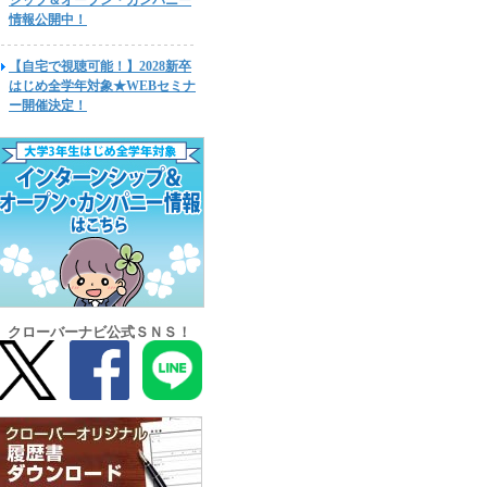
シップ＆オープン・カンパニー
情報公開中！
【自宅で視聴可能！】2028新卒
はじめ全学年対象★WEBセミナ
ー開催決定！
クローバーナビ公式ＳＮＳ！