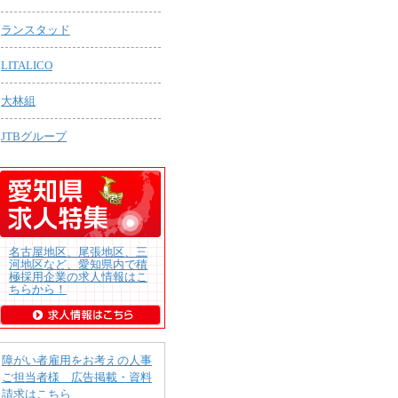
ランスタッド
LITALICO
大林組
JTBグループ
名古屋地区、尾張地区、三
河地区など、愛知県内で積
極採用企業の求人情報はこ
ちらから！
障がい者雇用をお考えの人事
ご担当者様 広告掲載・資料
請求はこちら