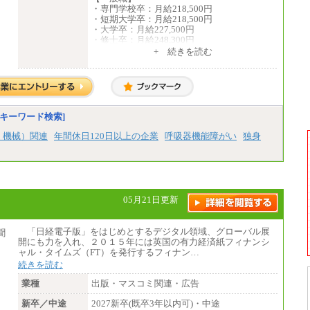
※キャリアや能力等を考慮の上、当社規定に
・専門学校卒：月給218,500円
より確定します
・短期大学卒：月給218,500円
※残業手当：別途支給
・大学卒：月給227,500円
※固定給に固定残業代含まず
・修士卒：月給248,300円
※試用期間中も給与に変更なし
・博士卒：月給257,300円
+ 続きを読む
【総合職】
・大学卒：月給253,500円
・修士卒：月給261,500円
・博士卒：月給270,500円
キーワード検索]
※2025年度実績
※試用期間3か月中も給与に変更はございま
、機械）関連
年間休日120日以上の企業
呼吸器機能障がい
独身
せん
中途：
全職種共通
最低月給200,000円以上
※試用期間中も給与に変更はございません
05月21日更新
「日経電子版」をはじめとするデジタル領域、グローバル展
開にも力を入れ、２０１５年には英国の有力経済紙フィナンシ
ャル・タイムズ（FT）を発行するフィナン…
続きを読む
業種
出版・マスコミ関連・広告
新卒／中途
2027新卒(既卒3年以内可)・中途