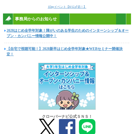
1Dayイベント【8/12〆切！】
事務局からのお知らせ
2028はじめ全学年対象！障がいのある学生のためのインターンシップ＆オー
プン・カンパニー情報公開中！
【自宅で視聴可能！】2028新卒はじめ全学年対象★WEBセミナー開催決
定！
クローバーナビ公式ＳＮＳ！