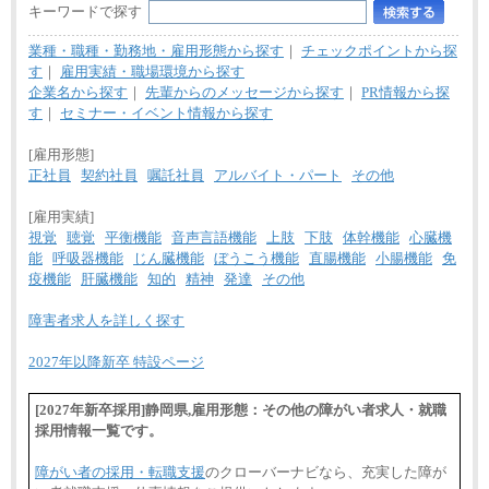
キーワードで探す
業種・職種・勤務地・雇用形態から探す
｜
チェックポイントから探
す
｜
雇用実績・職場環境から探す
企業名から探す
｜
先輩からのメッセージから探す
｜
PR情報から探
す
｜
セミナー・イベント情報から探す
[雇用形態]
正社員
契約社員
嘱託社員
アルバイト・パート
その他
[雇用実績]
視覚
聴覚
平衡機能
音声言語機能
上肢
下肢
体幹機能
心臓機
能
呼吸器機能
じん臓機能
ぼうこう機能
直腸機能
小腸機能
免
疫機能
肝臓機能
知的
精神
発達
その他
障害者求人を詳しく探す
2027年以降新卒 特設ページ
[2027年新卒採用]静岡県,雇用形態：その他の障がい者求人・就職
採用情報一覧です。
障がい者の採用・転職支援
のクローバーナビなら、充実した障が