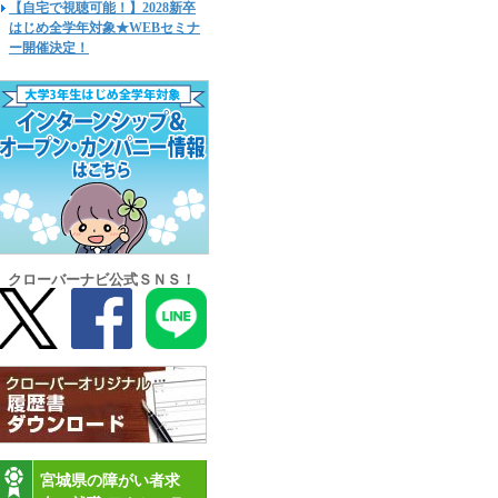
【自宅で視聴可能！】2028新卒
はじめ全学年対象★WEBセミナ
ー開催決定！
クローバーナビ公式ＳＮＳ！
宮城県の障がい者求