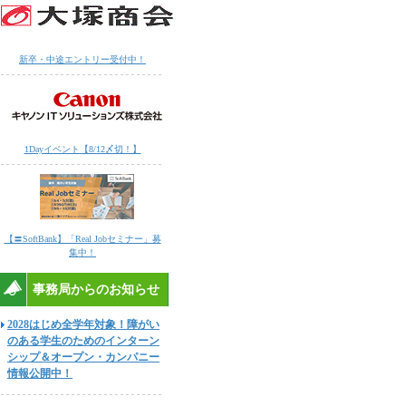
新卒・中途エントリー受付中！
1Dayイベント【8/12〆切！】
【〓SoftBank】「Real Jobセミナー」募
集中！
事務局からのお知らせ
2028はじめ全学年対象！障がい
のある学生のためのインターン
シップ＆オープン・カンパニー
情報公開中！