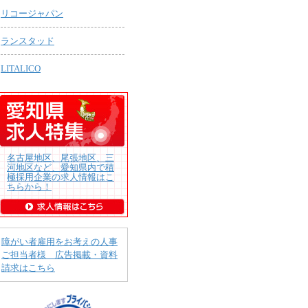
リコージャパン
ランスタッド
LITALICO
名古屋地区、尾張地区、三
河地区など、愛知県内で積
極採用企業の求人情報はこ
ちらから！
障がい者雇用をお考えの人事
ご担当者様 広告掲載・資料
請求はこちら