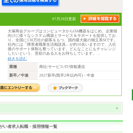
07月29日更新
大塚商会グループはコンピュータからOA機器をはじめ、企業様
向けに様々なシステム構築とサービス＆サポートを提供してお
り、全国に130万社の顧客をもつ、国内最大級の独立系SIです。
社内には「障害者職業生活相談員」が約10名いますので、入社
後のサポート体制も整っています。どんなことにもチャレンジ
したいという、意欲のある人をお待ちしています。…
続きを読む
業種
商社/サービス/IT/情報通信
新卒／中途
2027新卒(既卒2年以内可)・中途
+
の障がい者求人転職・採用情報一覧