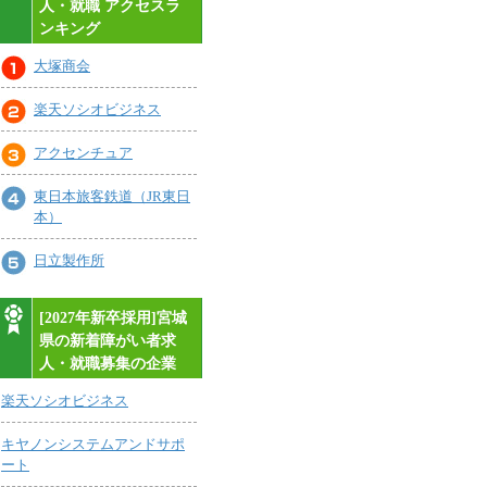
人・就職 アクセスラ
ンキング
大塚商会
楽天ソシオビジネス
アクセンチュア
東日本旅客鉄道（JR東日
本）
日立製作所
[2027年新卒採用]宮城
県の新着障がい者求
人・就職募集の企業
楽天ソシオビジネス
キヤノンシステムアンドサポ
ート