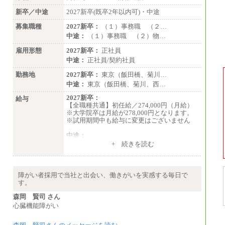
新卒／中途
2027新卒(既卒2年以内可)・中途
募集職種
2027新卒：
（１）事務職 （２…
中途：
（１）事務職 （２）物…
雇用形態
2027新卒：
正社員
中途：
正社員/契約社員
勤務地
2027新卒：
東京（飯田橋、菊川…
中途：
東京（飯田橋、菊川、西…
2027新卒：
給与
【全職種共通】初任給／274,000円（月給）
※大学院卒は月給が278,000円となります。
※試用期間中も給与に変更はございません
中途：
（１）～（４）274,000円（月給）～
+ 続きを読む
（５）235,000円（月給）～
※経験・年齢などを考慮のうえ、当社規程に
より優遇します。
※業務内容・勤務形態に応じて、上記給与の
障がい者採用で当社と出会い、働きがいを実感する毎日で
範囲内でご相談をさせていただく事がありま
す。
す
※試用期間中も給与に変更はございません
森岡 賢司 さん
心臓機能障がい