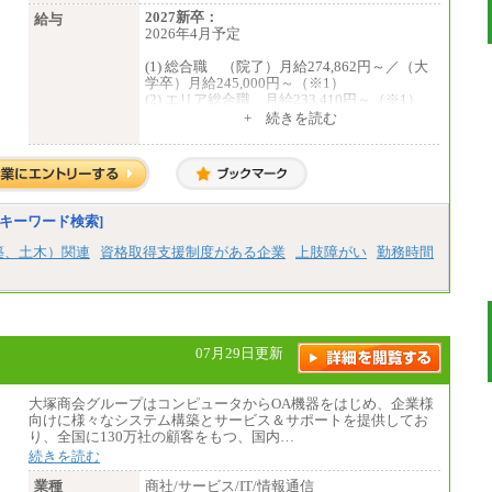
2027新卒：
給与
2026年4月予定
(1) 総合職 （院了）月給274,862円～／（大
学卒）月給245,000円～（※1）
(2) エリア総合職 月給233,410円～（※1）
(3) アシスタントスタッフ 日給9,800円～12,
+ 続きを読む
500円（※2）
※１ 試用期間６か月（試用期間中も給与
に変更はございません）
※２ 勤務地により異なります
中途：
（1) 総合職 （院了）月給274,862円～／
キーワード検索]
（大学卒）月給245,000円～（※1）
(2) エリア総合職 月給233,410円～（※1）
築、土木）関連
資格取得支援制度がある企業
上肢障がい
勤務時間
(3) アシスタントスタッフ 日給9,800円～12,
500円（※2）
※１ 試用期間６か月（試用期間中も給与
に変更なし）
※２ 勤務地により異なる
07月29日更新
大塚商会グループはコンピュータからOA機器をはじめ、企業様
向けに様々なシステム構築とサービス＆サポートを提供してお
り、全国に130万社の顧客をもつ、国内…
続きを読む
業種
商社/サービス/IT/情報通信