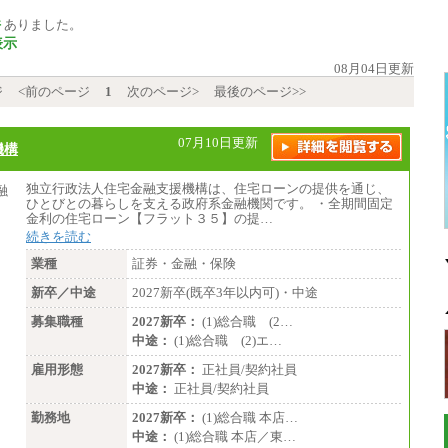
件
ありました。
表示
08月04日更新
ジ
<前のページ
1
次のページ>
最後のページ>>
07月10日更新
機構
独立行政法人住宅金融支援機構は、住宅ローンの提供を通じ、
ひとびとの暮らしを支える政府系金融機関です。 ・全期間固定
金利の住宅ローン【フラット３５】の提…
続きを読む
業種
証券・金融・保険
新卒／中途
2027新卒(既卒3年以内可)・中途
募集職種
2027新卒：
(1)総合職 (2…
中途：
(1)総合職 (2)エ…
雇用形態
2027新卒：
正社員/契約社員
中途：
正社員/契約社員
勤務地
2027新卒：
(1)総合職 本店…
中途：
(1)総合職 本店／東…