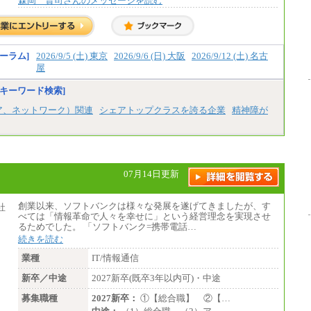
森岡 賢司さんのメッセージを読む
ーラム]
2026/9/5 (土) 東京
2026/9/6 (日) 大阪
2026/9/12 (土) 名古
屋
キーワード検索]
ア、ネットワーク）関連
シェアトップクラスを誇る企業
精神障が
07月14日更新
創業以来、ソフトバンクは様々な発展を遂げてきましたが、す
べては「情報革命で人々を幸せに」という経営理念を実現させ
るためでした。 「ソフトバンク=携帯電話…
続きを読む
業種
IT/情報通信
新卒／中途
2027新卒(既卒3年以内可)・中途
募集職種
2027新卒：
①【総合職】 ②【…