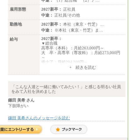
中途：
（1）総合職 （2）ア…
雇用形態
2027新卒：
正社員
中途：
正社員/その他
勤務地
2027新卒：
本社（東京・竹芝）…
中途：
※本社（東京・竹芝）ま…
2027新卒：
給与
▼総合職
高専卒（本科）：月給263,000円～
大 卒・高専卒（専攻科）：月給273,000円
～
修士了：月給294,200円～
博士了：月給304,800円～
+ 続きを読む
※卓越した能力、高度な技術や実績をお持ち
の方で、それらを入社後の実業務において発
揮できると認められる場合は、 上記の給与に
「こんな人達と一緒に働いてみたい！」と感じる明るい社員
関わらず個別設定することがあります
をみて入社を決めました
▼アソシエイト職
鎌田 美希 さん
月給235,000円
下肢障がい
全職種2025年度実績
鎌田 美希さんのメッセージを読む
※営業職に支給するインセンティブは除く
※試用期間中も給与に変更はございません
中途：
基本月給／20万5000円以上(正社員・準社