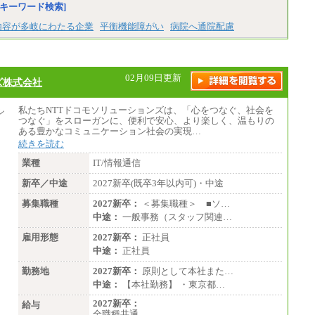
員）
キーワード検索]
※経験、能力を考慮の上、当社規定によ
内容が多岐にわたる企業
平衡機能障がい
病院へ通院配慮
り優遇いたします
※自己成長支援金(10,000円）を含む
※別途、Workstyle支援金(月額4,000円）
02月09日更新
ズ株式会社
私たちNTTドコモソリューションズは、「心をつなぐ、社会を
つなぐ」をスローガンに、便利で安心、より楽しく、温もりの
ある豊かなコミュニケーション社会の実現…
続きを読む
業種
IT/情報通信
新卒／中途
2027新卒(既卒3年以内可)・中途
募集職種
2027新卒：
＜募集職種＞ ■ソ…
中途：
一般事務（スタッフ関連…
雇用形態
2027新卒：
正社員
中途：
正社員
勤務地
2027新卒：
原則として本社また…
中途：
【本社勤務】 ・東京都…
2027新卒：
給与
全職種共通