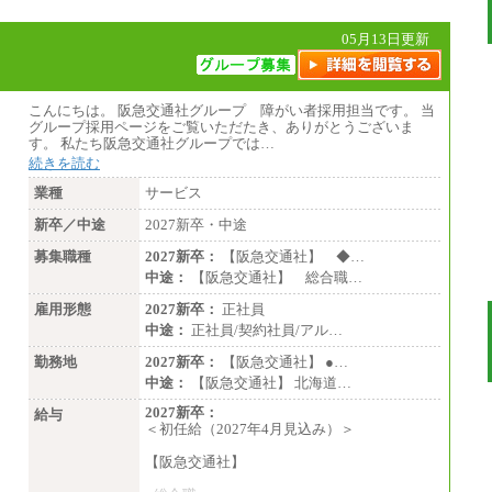
05月13日更新
こんにちは。 阪急交通社グループ 障がい者採用担当です。 当
グループ採用ページをご覧いただたき、ありがとうございま
す。 私たち阪急交通社グループでは…
続きを読む
業種
サービス
新卒／中途
2027新卒・中途
募集職種
2027新卒：
【阪急交通社】 ◆…
中途：
【阪急交通社】 総合職…
雇用形態
2027新卒：
正社員
中途：
正社員/契約社員/アル…
勤務地
2027新卒：
【阪急交通社】 ●…
中途：
【阪急交通社】 北海道…
2027新卒：
給与
＜初任給（2027年4月見込み）＞
【阪急交通社】