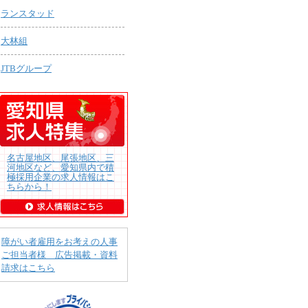
ランスタッド
大林組
JTBグループ
名古屋地区、尾張地区、三
河地区など、愛知県内で積
極採用企業の求人情報はこ
ちらから！
障がい者雇用をお考えの人事
ご担当者様 広告掲載・資料
請求はこちら