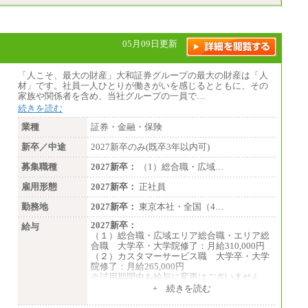
・一律地域手当なし
・試用期間中も給与変更なし
◆契約社員
05月09日更新
月給187,500円～(※1)、184,000円～(※2)、18
0,500円～(※3)、170,500～(※4)、168,000円
～（※5）
「人こそ、最大の財産」大和証券グループの最大の財産は「人
材」です。社員一人ひとりが働きがいを感じるとともに、その
※1…東京都、埼玉県、千葉県、神奈川県
家族や関係者を含め、当社グループの一員で…
※2…大阪府、京都府、兵庫県、滋賀県
※3…愛知県、静岡県
続きを読む
※4…北海道、宮城県、栃木県、群馬県、長
業種
証券・金融・保険
野県、新潟県、富山県、石川県、岡山県、広
島県、山口県、香川県、福岡県
新卒／中途
2027新卒のみ(既卒3年以内可)
※5…青森県、鳥取県、島根県、愛媛県、高
知県、大分県、長崎県、熊本県、宮崎県、鹿
募集職種
2027新卒：
（1）総合職・広域…
児島県、沖縄県、福島県、山形県
雇用形態
2027新卒：
正社員
◆パート・アルバイト
時給制：最低時給額 1,050円～ ※勤務地によ
勤務地
2027新卒：
東京本社・全国（4…
り異なる。
2027新卒：
給与
【エアサーブ】
（１）総合職・広域エリア総合職・エリア総
月給223,000円～
合職 大学卒・大学院修了：月給310,000円
・試用期間中も給与変更なし
（２）カスタマーサービス職 大学卒・大学
院修了：月給265,000円
※試用期間中も給与に変更はございません
+ 続きを読む