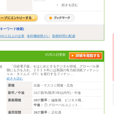
●総合職
・大学・院卒
+ 続きを読む
月給250,000円(※1)、247,000円(※2)、242,
000円(※3)、239,000円(※4)、237,000円（※
5）
・専門・短大卒
月給229,500円(※1)、226,500円(※2)、221,
キーワード検索]
500円(※3)、218,500円(※4)、216,500円（※
5）
,000人以上の企業
体幹機能障がい
勤務時間の配慮
※1…東京都、埼玉県、千葉県、神奈川県
※2…大阪府、京都府、兵庫県、滋賀県
※3…愛知県、静岡県
※4…北海道、宮城県、栃木県、群馬県、長
05月21日更新
野県、新潟県、富山県、石川県、岡山県、広
島県、山口県、香川県、福岡県
※5…青森県、鳥取県、島根県、愛媛県、高
「日経電子版」をはじめとするデジタル領域、グローバル展
知県、大分県、長崎県、熊本県、宮崎県、鹿
開にも力を入れ、２０１５年には英国の有力経済紙フィナンシ
児島県、沖縄県、福島県、山形県
ャル・タイムズ（FT）を発行するフィナン…
・月給には一律地域手当を含んだ金額を表示
続きを読む
（一律地域手当：※1…36,000円、※2…33,0
00円、※3…28,000円、※4…25,000円、※
業種
出版・マスコミ関連・広告
5…23,000円）
・試用期間中も給与変更なし
新卒／中途
2027新卒(既卒3年以内可)・中途
募集職種
2027新卒：
編集職 ビジネス職…
●基幹職（地域限定社員）
中途：
① グローバルユニット…
・大学・院卒／月給185,000 円～219,000 円
※勤務地により異なる。
雇用形態
2027新卒：
正社員