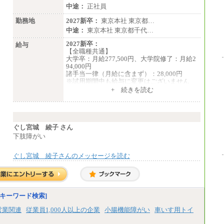
〈東京・神奈川〉219,00
中途：
正社員
0 円 〈大阪・兵庫〉209,000 円
〈愛知〉194,500 円
勤務地
2027新卒：
東京本社 東京都…
〈福岡〉185,000 円
中途：
東京本社 東京都千代…
・専門・短大卒／月給185,000 円～210,000
2027新卒：
給与
円 ※勤務地により異なる。
【全職種共通】
〈東京・神奈川〉210,
大学卒：月給277,500円、大学院修了：月給2
000 円 〈大阪・兵庫〉200,000 円
94,000円
〈愛知〉194,500 円
諸手当一律（月給に含まず）：28,000円
〈福岡〉185,000円
※試用期間中も給与に変更はございません
中途：
+ 続きを読む
※基本給のみ（地域手当なし）
【全職種共通】
※試用期間中も給与変更なし
月給370,000円～
中途：
※経験・能力等を考慮の上、当社規定により
【阪急交通社】
決定します。
◆正社員/総合職
※試用期間中も給与に変更はございません。
ぐし宮城 綾子 さん
月給250,000円～(※1)、247,000円～(※2)、24
※想定年収 6,000,000円～（住居費補助、子
下肢障がい
2,000円～(※3)、239,000円～(※4)、237,000
手当などの各種手当を含む金額です）
円～（※5）
・月給は一律地域手当を含んだ金額を表示
ぐし宮城 綾子さんのメッセージを読む
（※1…36,000円、※2…33,000円、※3…28,0
00円、※4…25,000円、※5…23,000円）
・試用期間中も給与変更なし
◆正社員/基幹職
キーワード検索]
〈東京・神奈川〉月給219,000 円～ 〈大阪・
兵庫〉月給209,000 円～
営業関連
従業員1,000人以上の企業
小腸機能障がい
車いす用トイ
〈愛知〉月給194,500 円～ 〈福岡〉月給185,0
00 円～