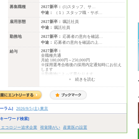
募集職種
2027新卒：
(1)スタッフ、サ…
中途：
（１）スタッフ職・サポ…
雇用形態
2027新卒：
嘱託社員
中途：
嘱託社員
勤務地
2027新卒：
応募者の意向を確認…
中途：
応募者の意向を確認の上…
2027新卒：
給与
全職種共通
月給 180,000円～250,000円
※採用選考合格後の採用内定通知時にお伝え
します
※勤務地によって異なります
+ 続きを読む
中途：
全職種共通
月給 200,000円～250,000円
入社時の処遇は経験・能力を考慮の上、当社
規程により決定します。
具体的な金額は採用選考合格後に採用内定通
ーラム]
2026/9/5 (土) 東京
知時にお伝えします。
キーワード検索]
・エコロジー追求企業
視覚障がい
産業医の設置