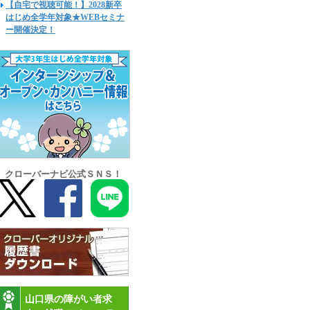
【自宅で視聴可能！】2028新卒
はじめ全学年対象★WEBセミナ
ー開催決定！
クローバーナビ公式ＳＮＳ！
山口県の障がい者求