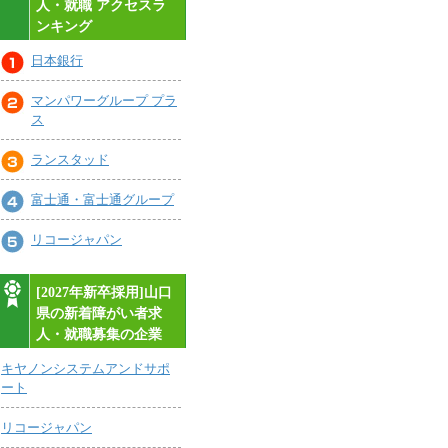
人・就職 アクセスラ
ンキング
日本銀行
マンパワーグループ プラ
ス
ランスタッド
富士通・富士通グループ
リコージャパン
[2027年新卒採用]山口
県の新着障がい者求
人・就職募集の企業
キヤノンシステムアンドサポ
ート
リコージャパン