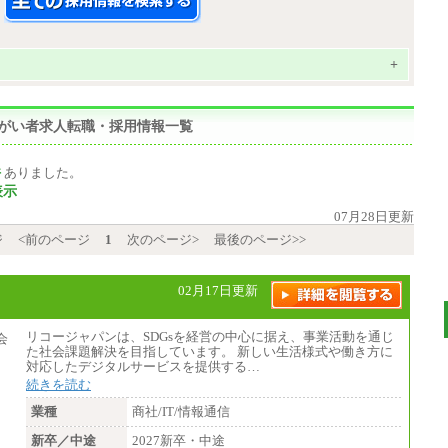
+
の障がい者求人転職・採用情報一覧
件
ありました。
表示
07月28日更新
ジ
<前のページ
1
次のページ>
最後のページ>>
02月17日更新
リコージャパンは、SDGsを経営の中心に据え、事業活動を通じ
た社会課題解決を目指しています。 新しい生活様式や働き方に
対応したデジタルサービスを提供する…
続きを読む
業種
商社/IT/情報通信
新卒／中途
2027新卒・中途