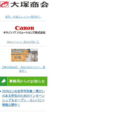
新卒・中途エントリー受付中！
1Dayイベント【8/12〆切！】
【〓SoftBank】「Real Jobセミナー」募
集中！
事務局からのお知らせ
2028はじめ全学年対象！障がい
のある学生のためのインターン
シップ＆オープン・カンパニー
情報公開中！