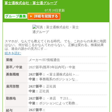
富士通株式会社・富士通グループ
07月10日更新
スマホが、なんでも教えてくれる時代。 でも、これからの未来に地図
はない。 何が起こるかなんてわからない。 正解は変わる。検索結果
は、過去の誰かの見方にす…
続きを読む
業種
メーカー/IT/情報通信
新卒／中途
2027新卒(既卒3年以内可)・中途
募集職種
2027新卒：
＜富士通株式会社＞…
中途：
事務職系のポジションな…
雇用形態
2027新卒：
正社員
中途：
正社員
勤務地
2027新卒：
・本店 〒211…
中途：
ポジションによって勤務…
2027新卒：
給与