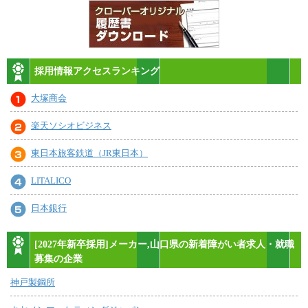
採用情報アクセスランキング
大塚商会
楽天ソシオビジネス
東日本旅客鉄道（JR東日本）
LITALICO
日本銀行
[2027年新卒採用]メーカー,山口県の新着障がい者求人・就職
募集の企業
神戸製鋼所