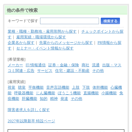
他の条件で検索
キーワードで探す
業種・職種・勤務地・雇用形態から探す
｜
チェックポイントから探
す
｜
雇用実績・職場環境から探す
企業名から探す
｜
先輩からのメッセージから探す
｜
PR情報から探
す
｜
セミナー・イベント情報から探す
[希望業種]
メーカー
IT/情報通信
証券・金融・保険
商社
流通
出版・マス
コミ関連・広告
サービス
住宅・建設・不動産
その他
[雇用実績]
視覚
聴覚
平衡機能
音声言語機能
上肢
下肢
体幹機能
心臓機
能
呼吸器機能
じん臓機能
ぼうこう機能
直腸機能
小腸機能
免
疫機能
肝臓機能
知的
精神
発達
その他
障害者求人を詳しく探す
2027年以降新卒 特設ページ