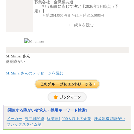
募集各社・全職種共通
担う職責に応じて決定【2026年1月時点（予
定）】
月給284,000円または月給315,000円
※入社後早期から、自律的な業務遂行が求めら
+ 続きを読む
れる職務を担う方については、月額給与315,000円で
す。
なお、高度なスキルや専門性を持ち、より高
い職責を担う方については、さらに高い金額を個別
に設定します。
※習熟度を上げるための育成が一定期間必要で
上司の指示に基づき職務を遂行する方については、
M. Shirai さん
月額給与284,000円となります。
聴覚障がい
※個別に設定する給与については、選考の過程
で決定していきます。
M. Shiraiさんのメッセージを読む
※上記に加え、所定労働時間外に勤務をした場
合には、時間外勤務手当を支給します。
※試用期間中も給与に変更はございません。
中途：
＜募集各社・全職種共通＞
月給21万円以上～
※試用期間中の給与に変更はありません。
[関連する障がい者求人・採用キーワード検索]
※経験・能力を考慮し、当社規定により決定いたし
メーカー
専門職関連
従業員1,000人以上の企業
呼吸器機能障がい
ます。
フレックスタイム制