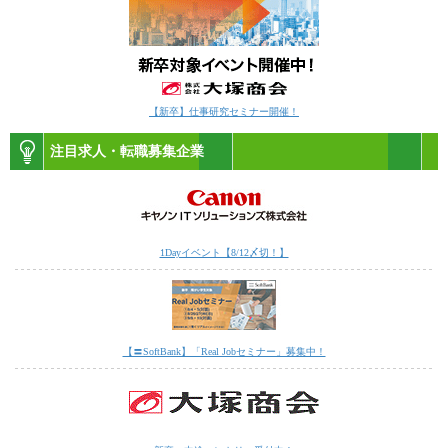
【新卒】仕事研究セミナー開催！
注目求人・転職募集企業
1Dayイベント【8/12〆切！】
【〓SoftBank】「Real Jobセミナー」募集中！