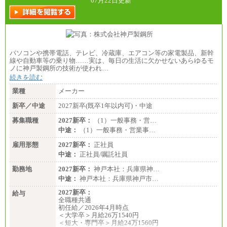
07月22日更新
パソコンや携帯電話、テレビ、冷蔵庫、エアコン等の家電製品、新幹
線や自動車等の乗り物……実は、毎日の生活に欠かせないあらゆるモ
ノに神戸製鋼所の技術が使われ…
続きを読む
業種
メーカー
新卒／中途
2027新卒(既卒1年以内可)・中途
募集職種
2027新卒：
（1）一般事務・営…
中途：
（1）一般事務・営業事…
雇用形態
2027新卒：
正社員
中途：
正社員/嘱託社員
勤務地
2027新卒：
神戸本社：兵庫県神…
中途：
神戸本社：兵庫県神戸市…
2027新卒：
給与
全職種共通
初任給／2026年4月時点
＜大学卒＞月給26万1540円
＜短大・専門卒＞月給24万1560円