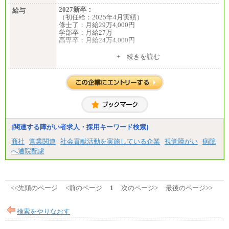
2027新卒：
給与
（初任給：2025年4月実績）
修士了：月給29万4,000円
学部卒：月給27万
高専卒：月給24万4,000円
+ 続きを読む
中途：
月給 250,000円～350,000円
想定年収 420万円～600万円
入社時の処遇（基本給・賞与）は経験・スキルを考
慮の上、当社規程に従い決定いたします。
経験・スキルによっては、記載額を超える場合もあ
ります。
※試用期間中も給与に変更はございません。
[関連する障がい者求人・採用キーワード検索]
商社
営業関連
社会貢献活動を実施している企業
視覚障がい
病院
へ通院配慮
<<先頭のページ
<前のページ
1
次のページ>
最後のページ>>
検索をやりなおす