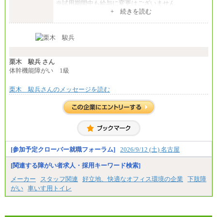
※試用期間中も給与に変更はございません
中途：
+ 続きを読む
全職種共通
月給24万円～
※入社時の年齢等によって異なります。
※試用期間中も給与に変更はございません
栗木 駿兵 さん
体幹機能障がい 1級
栗木 駿兵さんのメッセージを読む
[参加予定クローバー就職フォーラム]
2026/9/12 (土) 名古屋
[関連する障がい者求人・採用キーワード検索]
メーカー
スタッフ関連
好立地、快適なオフィス環境の企業
下肢障
がい
車いす用トイレ