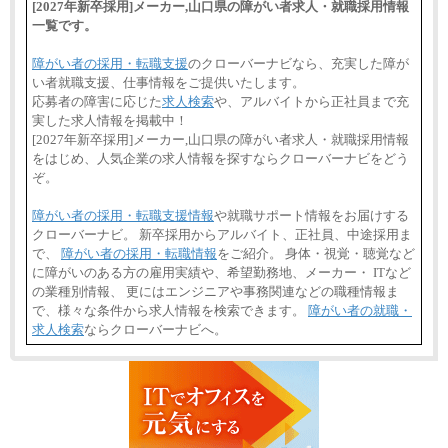
[2027年新卒採用]メーカー,山口県の障がい者求人・就職採用情報
一覧です。
障がい者の採用・転職支援
のクローバーナビなら、充実した障が
い者就職支援、仕事情報をご提供いたします。
応募者の障害に応じた
求人検索
や、アルバイトから正社員まで充
実した求人情報を掲載中！
[2027年新卒採用]メーカー,山口県の障がい者求人・就職採用情報
をはじめ、人気企業の求人情報を探すならクローバーナビをどう
ぞ。
障がい者の採用・転職支援情報
や就職サポート情報をお届けする
クローバーナビ。 新卒採用からアルバイト、正社員、中途採用ま
で、
障がい者の採用・転職情報
をご紹介。 身体・視覚・聴覚など
に障がいのある方の雇用実績や、希望勤務地、メーカー・ ITなど
の業種別情報、 更にはエンジニアや事務関連などの職種情報ま
で、様々な条件から求人情報を検索できます。
障がい者の就職・
求人検索
ならクローバーナビへ。