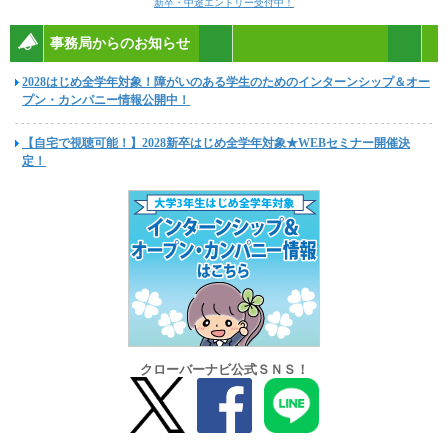
新卒・中途エントリー受付中！
事務局からのお知らせ
2028はじめ全学年対象！障がいのある学生のためのインターンシップ＆オー
プン・カンパニー情報公開中！
【自宅で視聴可能！】2028新卒はじめ全学年対象★WEBセミナー開催決
定！
クローバーナビ公式ＳＮＳ！