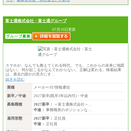
㉓月給224,500円以上
※全コース共通※ 能力・経験・勤務地などにより
異なります
※試用期間中も給与に変更はございません。
富士通株式会社・富士通グループ
07月10日更新
スマホが、なんでも教えてくれる時代。 でも、これからの未来に地図
はない。 何が起こるかなんてわからない。 正解は変わる。検索結果
は、過去の誰かの見方にす…
続きを読む
業種
メーカー/IT/情報通信
新卒／中途
2027新卒(既卒3年以内可)・中途
募集職種
2027新卒：
＜富士通株式会社＞…
中途：
事務職系のポジションな…
雇用形態
2027新卒：
正社員
中途：
正社員