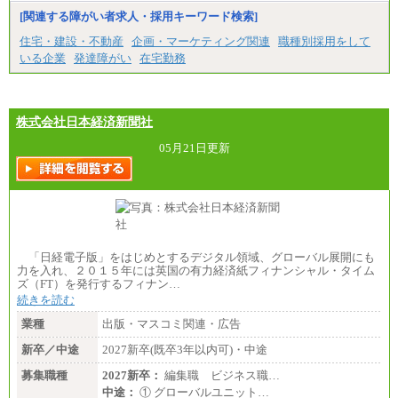
■特定職員※
[関連する障がい者求人・採用キーワード検索]
大学院卒/月給234,000円～263,000円
大学卒/月給219,000円～246,000円
住宅・建設・不動産
企画・マーケティング関連
職種別採用をして
短大・高専卒/月給197,000円～222,000円
いる企業
発達障がい
在宅勤務
※拠点型職員、特定職員の給与は、生活の拠点が定
まることによるメリットおよび地域ごとの生計費な
どの地域差指数を勘案して拠点ごとに定めていま
す。
株式会社日本経済新聞社
中途：
全職種共通
05月21日更新
月給制
226,600円～390,100円（勤務地域等により異なりま
す）
・ご経験やスキルを考慮し、選考の中で決定いたし
ます。
・試用期間中も同額支給します。
「日経電子版」をはじめとするデジタル領域、グローバル展開にも
力を入れ、２０１５年には英国の有力経済紙フィナンシャル・タイム
ズ（FT）を発行するフィナン…
続きを読む
業種
出版・マスコミ関連・広告
新卒／中途
2027新卒(既卒3年以内可)・中途
募集職種
2027新卒：
編集職 ビジネス職…
中途：
① グローバルユニット…