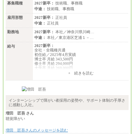
募集職種
2027新卒：
技術職、事務職
中途：
技術職、事務職
雇用形態
2027新卒：
正社員
中途：
正社員
勤務地
2027新卒：
本社／神奈川県川崎…
中途：
本社／東京港区芝浦１－…
2027新卒：
給与
全社・全職種共通
初任給／2025年4月実績
博士卒 月給 343,500円
修士卒 月給 294,000円
大学卒 月給 269,000円
※試用期間の給与に変更はございません
+ 続きを読む
中途：
経験・能力を考慮し、下記を下限として決定しま
す。
2025年新卒初任給 大学卒／月給 大学卒269,000円
インターンシップで障がい者採用の姿勢や、サポート体制の手厚さ
に感動し入社。
増田 匠吾 さん
聴覚障がい
増田 匠吾さんのメッセージを読む