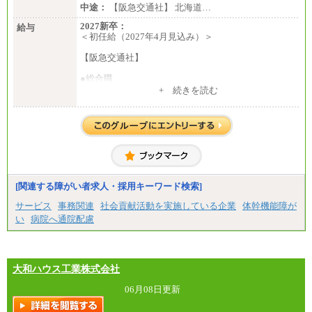
中途：
【阪急交通社】 北海道…
2027新卒：
給与
＜初任給（2027年4月見込み）＞
【阪急交通社】
●総合職
・大学・院卒
+ 続きを読む
月給250,000円(※1)、247,000円(※2)、242,000円
(※3)、239,000円(※4)、237,000円（※5）
・専門・短大卒
月給229,500円(※1)、226,500円(※2)、221,500円
(※3)、218,500円(※4)、216,500円（※5）
※1…東京都、埼玉県、千葉県、神奈川県
※2…大阪府、京都府、兵庫県、滋賀県
[関連する障がい者求人・採用キーワード検索]
※3…愛知県、静岡県
※4…北海道、宮城県、栃木県、群馬県、長野県、新
サービス
事務関連
社会貢献活動を実施している企業
体幹機能障が
潟県、富山県、石川県、岡山県、広島県、山口県、
い
病院へ通院配慮
香川県、福岡県
※5…青森県、鳥取県、島根県、愛媛県、高知県、大
分県、長崎県、熊本県、宮崎県、鹿児島県、沖縄
県、福島県、山形県
・月給には一律地域手当を含んだ金額を表示
大和ハウス工業株式会社
（一律地域手当：※1…36,000円、※2…33,000円、
※3…28,000円、※4…25,000円、※5…23,000円）
06月08日更新
・試用期間中も給与変更なし