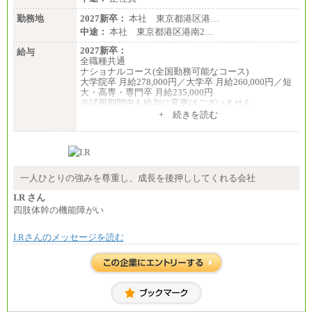
勤務地
2027新卒：
本社 東京都港区港…
中途：
本社 東京都港区港南2…
2027新卒：
給与
全職種共通
ナショナルコース(全国勤務可能なコース)
大学院卒 月給278,000円／大学卒 月給260,000円／短
大・高専・専門卒 月給235,000円
※試用期間中も給与に変更はございません
+ 続きを読む
エリアコース(一定地域であれば移動可能なコース)
大学院卒 月給264,000円／大学卒 月給250,000円／短
大・高専・専門卒 月給225,000円
※試用期間中も給与に変更はございません
中途：
月給：250,000円～400,000円
一人ひとりの強みを尊重し、成長を後押ししてくれる会社
想定年収：4,000,000円～6,000,000円
※試用期間中も給与に変更はございません。
I.R さん
四肢体幹の機能障がい
I.Rさんのメッセージを読む