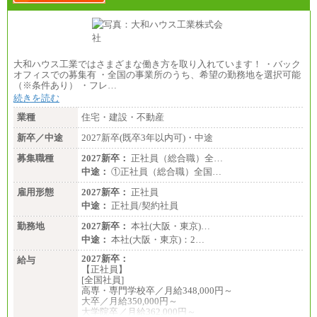
●基幹職（地域限定社員）
・大学・院卒／月給185,000 円～219,000 円 ※勤務地
により異なる。
〈東京・神奈川〉219,000 円
〈大阪・兵庫〉209,000 円
大和ハウス工業ではさまざまな働き方を取り入れています！ ・バック
〈愛知〉194,500 円 〈福岡〉1
オフィスでの募集有 ・全国の事業所のうち、希望の勤務地を選択可能
85,000 円
（※条件あり） ・フレ…
続きを読む
・専門・短大卒／月給185,000 円～210,000 円 ※勤務
地により異なる。
業種
住宅・建設・不動産
〈東京・神奈川〉210,000 円
〈大阪・兵庫〉200,000 円
新卒／中途
2027新卒(既卒3年以内可)・中途
〈愛知〉194,500 円 〈福
岡〉185,000円
募集職種
2027新卒：
正社員（総合職）全…
中途：
①正社員（総合職）全国…
※基本給のみ（地域手当なし）
※試用期間中も給与変更なし
雇用形態
2027新卒：
正社員
中途：
中途：
正社員/契約社員
【阪急交通社】
◆正社員/総合職
勤務地
2027新卒：
本社(大阪・東京)…
月給250,000円～(※1)、247,000円～(※2)、242,000円
中途：
本社(大阪・東京)：2…
～(※3)、239,000円～(※4)、237,000円～（※5）
・月給は一律地域手当を含んだ金額を表示
2027新卒：
給与
（※1…36,000円、※2…33,000円、※3…28,000円、
【正社員】
※4…25,000円、※5…23,000円）
[全国社員]
・試用期間中も給与変更なし
高専・専門学校卒／月給348,000円～
大卒／月給350,000円～
◆正社員/基幹職
大学院卒／月給362,000円～
〈東京・神奈川〉月給219,000 円～ 〈大阪・兵庫〉