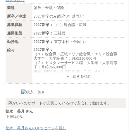
業種
証券・金融・保険
新卒／中途
2027新卒のみ(既卒3年以内可)
募集職種
2027新卒：
（1）総合職・広域…
雇用形態
2027新卒：
正社員
勤務地
2027新卒：
東京本社・全国（4…
2027新卒：
給与
（１）総合職・広域エリア総合職・エリア総合職
大学卒・大学院修了：月給310,000円
（２）カスタマーサービス職 大学卒・大学院修
了：月給265,000円
※試用期間中も給与に変更はございません
+ 続きを読む
障がいへのサポートが充実しているので安心して働けます。
徳永 美月 さん
下肢障がい
徳永 美月さんのメッセージを読む