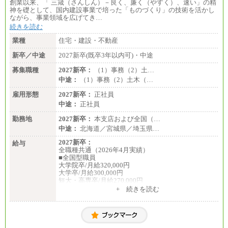
創業以来、「 三箴（さんしん）－良く、廉く（やすく）、速い」の精
神を礎として、国内建設事業で培った「ものづくり」の技術を活かし
ながら、事業領域を広げてき…
続きを読む
業種
住宅・建設・不動産
新卒／中途
2027新卒(既卒3年以内可)・中途
募集職種
2027新卒：
（1）事務（2）土…
中途：
（1）事務（2）土木（…
雇用形態
2027新卒：
正社員
中途：
正社員
勤務地
2027新卒：
本支店および全国（…
中途：
北海道／宮城県／埼玉県…
2027新卒：
給与
全職種共通（2026年4月実績）
■全国型職員
大学院卒/月給320,000円
大学卒/月給300,000円
短大・高専卒/月給270,000円
+ 続きを読む
■拠点型職員※
大学院卒/月給256,000円～288,000円
大学卒/月給240,000円～270,000円
短大・高専卒/月給216,000円～243,000円