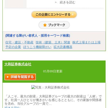
[地域社員]月給295,000円～
+ 続きを読む
月給209,000 円～
中途：
〈愛知〉月給194,500 円～ 〈福岡〉月給185,000 円～
【正社員】
・一律地域手当なし
[全国社員]月給348,000円～
・試用期間中も給与変更なし
[地域社員]月給295,000円～
※試用期間中も給与に変更はございません
◆契約社員
【契約社員】月給200,000円～
月給187,500円～(※1)、184,000円～(※2)、180,500円
～(※3)、170,500～(※4)、168,000円～（※5）
※1…東京都、埼玉県、千葉県、神奈川県
[関連する障がい者求人・採用キーワード検索]
※2…大阪府、京都府、兵庫県、滋賀県
住宅・建設・不動産
技術（建築、土木）関連
株式上場または上場
※3…愛知県、静岡県
※4…北海道、宮城県、栃木県、群馬県、長野県、新
予定の企業
ぼうこう機能障がい
拡大読書機器
潟県、富山県、石川県、岡山県、広島県、山口県、
香川県、福岡県
※5…青森県、鳥取県、島根県、愛媛県、高知県、大
分県、長崎県、熊本県、宮崎県、鹿児島県、沖縄
大和証券株式会社
県、福島県、山形県
05月09日更新
◆パート・アルバイト
時給制：最低時給額 1,050円～ ※勤務地により異な
る。
【エアサーブ】
月給223,000円～
・試用期間中も給与変更なし
「人こそ、最大の財産」大和証券グループの最大の財産は「人材」で
す。社員一人ひとりが働きがいを感じるとともに、その家族や関係者
を含め、当社グループの一員で…
続きを読む