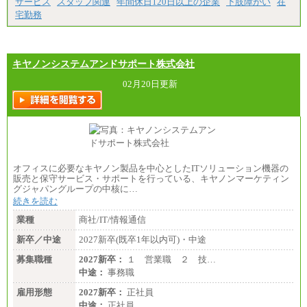
サービス
スタッフ関連
年間休日120日以上の企業
下肢障がい
在
宅勤務
キヤノンシステムアンドサポート株式会社
02月20日更新
オフィスに必要なキヤノン製品を中心としたITソリューション機器の
販売と保守サービス・サポートを行っている、キヤノンマーケティン
グジャパングループの中核に…
続きを読む
業種
商社/IT/情報通信
新卒／中途
2027新卒(既卒1年以内可)・中途
募集職種
2027新卒：
１ 営業職 ２ 技…
中途：
事務職
雇用形態
2027新卒：
正社員
中途：
正社員