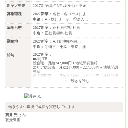
新卒／中途
2027新卒(既卒3年以内可)・中途
募集職種
2027新卒：
各社・各コースによ…
中途：
■（株）ＪＴＢ ①法人…
雇用形態
2027新卒：
正社員/契約社員
中途：
正社員/契約社員
勤務地
2027新卒：
■JTB 沖縄を除…
中途：
①埼玉、千葉、東京、神…
2027新卒：
給与
■(株)JTB
総合職 月給242,000円＋地域間調整給
エリア総合職 月給217,000～227,000円＋地域間調
整給
個人専門職 月給202,000～202,000円＋地域間調
整給
+ 続きを読む
※詳細はJTBキャリアサイトよりご確認ください。
■(株)JTB商事
総合職 月給208,000～235,000円
エリア総合職 月給180,000～205,000円＋地域手当
※詳細はJTBキャリアサイトよりご確認ください。
働きやすい環境で成長を実感しています！
■(株)JTBパブリッシング ※2027年新卒募集終了
貫井 光 さん
総合職 月給271,000円
聴覚障害
■(株)JTBビジネストラベルソリューションズ