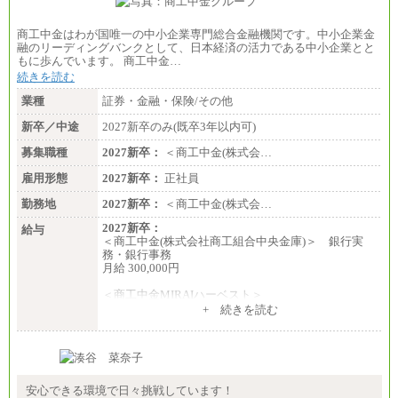
商工中金はわが国唯一の中小企業専門総合金融機関です。中小企業金
融のリーディングバンクとして、日本経済の活力である中小企業とと
もに歩んでいます。 商工中金…
続きを読む
業種
証券・金融・保険/その他
新卒／中途
2027新卒のみ(既卒3年以内可)
募集職種
2027新卒：
＜商工中金(株式会…
雇用形態
2027新卒：
正社員
勤務地
2027新卒：
＜商工中金(株式会…
2027新卒：
給与
＜商工中金(株式会社商工組合中央金庫)＞ 銀行実
務・銀行事務
月給 300,000円
＜商工中金MIRAIハーベスト＞
月給 230,000円
+ 続きを読む
※試用期間中も給与に変更はございません
安心できる環境で日々挑戦しています！