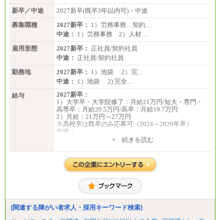
新卒／中途
2027新卒(既卒3年以内可)・中途
募集職種
2027新卒：
1）労務事務…契約…
中途：
1）労務事務 2）人材…
雇用形態
2027新卒：
正社員/契約社員
中途：
正社員/契約社員
勤務地
2027新卒：
1）池袋 2）完…
中途：
1）池袋 2) 完全…
2027新卒：
給与
1）大学卒・大学院修了：月給21万円/短大・専門・
高専卒：月給20.5万円/高卒：月給19.7万円
2）月給：21万円～27万円
※高校卒は既卒のみ応募可（2024～2026年卒）
中途：
1）月給：21万円～25万円
+ 続きを読む
2）月給：21万円～27万円
[関連する障がい者求人・採用キーワード検索]