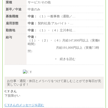
業種
サービス/その他
新卒／中途
中途のみ
募集職種
中途：
（１）一般事務（通勤／…
雇用形態
中途：
契約社員/アルバイト・…
勤務地
中途：
（１）・（４）立川本社…
中途：
給与
（１）・（２）・（４）月給147,800円以上（実働6
時間）
月給191,000円以上（実働7.5時
間）
（３）月給191,000円以上（実働7.5時間）
+ 続きを読む
（５）月給147,800円以上（実働6時間）
-----
時給 1,226円（実働4.5時間）
※基本給に加算して以下手当有（いずれも時
間額換算額）
お仕事・通院・休日とメリハリをつけて楽しむことができ毎日が充
・退職金相当手当 37円
実しています！
・賞与相当手当 127円
合計時給額 1,390円
C.Y さん
下肢障がい
※全ての求人において試用期間中も給与に変更はご
ざいません。
C.Yさんのメッセージを読む