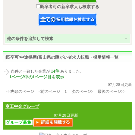
既卒者可の新卒求人も検索する
他の条件を追加して検索
+
[既卒可/中途採用]富山県の障がい者求人転職・採用情報一覧
14件
条件と一致した企業が
ありました。
1ページ中の1ページ目を表示
07月28日更新
<<先頭のページ
<前のページ
1
次のページ>
最後のページ>>
商工中金グループ
07月28日更新