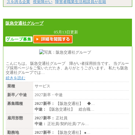
スを誇る企業
視覚障がい
障害者職業生活相談員が在籍
阪急交通社グループ
05月13日更新
こんにちは。 阪急交通社グループ 障がい者採用担当です。 当グルー
プ採用ページをご覧いただたき、ありがとうございます。 私たち阪急
交通社グループでは…
続きを読む
業種
サービス
新卒／中途
2027新卒・中途
募集職種
2027新卒：
【阪急交通社】 ◆…
中途：
【阪急交通社】 総合職…
雇用形態
2027新卒：
正社員
中途：
正社員/契約社員/アル…
勤務地
2027新卒：
【阪急交通社】 ●…