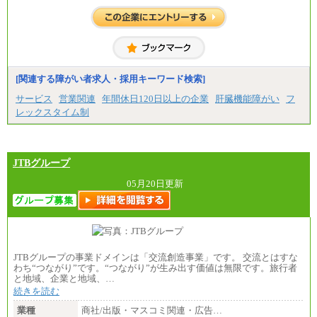
[関連する障がい者求人・採用キーワード検索]
サービス
営業関連
年間休日120日以上の企業
肝臓機能障がい
フ
レックスタイム制
JTBグループ
05月20日更新
JTBグループの事業ドメインは「交流創造事業」です。 交流とはすな
わち“つながり”です。“つながり”が生み出す価値は無限です。旅行者
と地域、企業と地域、…
続きを読む
業種
商社/出版・マスコミ関連・広告…