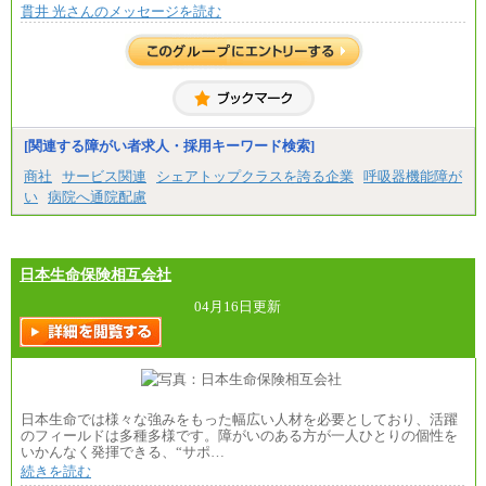
貫井 光さんのメッセージを読む
総合職 月給220,000～230,000円＋地域間調整給
エリア総合職 月給206,000円～214,000＋地域間調
整給
※詳細はJTBキャリアサイトよりご確認ください。
■(株)JTBコミュニケーションデザイン
総合職 月給230,000円
みなし残業手当：20,000円（一律支給）※みなし
残業手当の残業時間は10.43時間。
[関連する障がい者求人・採用キーワード検索]
※超過勤務手当：みなし残業時間を超える残業時
商社
サービス関連
シェアトップクラスを誇る企業
呼吸器機能障が
間に応じて、時間外手当等を支給。
い
病院へ通院配慮
エリアサポート職 月給188,000円
※超過勤務手当：残業時間については全額時間外
手当を支給。
日本生命保険相互会社
■（株）JTBグローバルマーケティング＆トラベル
総合職 月給242,000円＋地域間調整給
訪日事業職 月給202,000～227,000円＋地域間調整
04月16日更新
給
※詳細はJTBキャリアサイトよりご確認ください。
■(株)JTBビジネストランスフォーム
総合職 月給205,000～225,000円＋地域間調整給
エリア総合職 月給185,000円＋地域間調整給
日本生命では様々な強みをもった幅広い人材を必要としており、活躍
※詳細はJTBキャリアサイトよりご確認ください。
のフィールドは多種多様です。障がいのある方が一人ひとりの個性を
いかんなく発揮できる、“サポ…
■(株)JTBデータサービス ※2027年新卒募集終了
総合職 月給186,000～194,000円＋地域手当
続きを読む
※詳細はJTBキャリアサイトよりご確認ください。