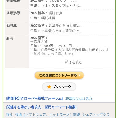
募集職種
2027新卒：
(1)スタッフ、サ…
中途：
（１）スタッフ職・サポ…
雇用形態
2027新卒：
嘱託社員
中途：
嘱託社員
勤務地
2027新卒：
応募者の意向を確認…
中途：
応募者の意向を確認の上…
2027新卒：
給与
全職種共通
月給 180,000円～250,000円
※採用選考合格後の採用内定通知時にお伝えします
※勤務地によって異なります
中途：
+ 続きを読む
全職種共通
月給 200,000円～250,000円
入社時の処遇は経験・能力を考慮の上、当社規程に
より決定します。
具体的な金額は採用選考合格後に採用内定通知時に
お伝えします。
[参加予定クローバー就職フォーラム]
2026/9/5 (土) 東京
[関連する障がい者求人・採用キーワード検索]
商社
技術（ソフトウェア、ネットワーク）関連
シェアトップクラ