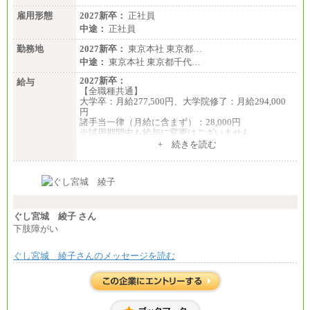
雇用形態
2027新卒：
正社員
中途：
正社員
勤務地
2027新卒：
東京本社 東京都…
中途：
東京本社 東京都千代…
2027新卒：
給与
【全職種共通】
大学卒：月給277,500円、大学院修了：月給294,000
円
諸手当一律（月給に含まず）：28,000円
※試用期間中も給与に変更はございません
中途：
+ 続きを読む
【全職種共通】
月給370,000円～
※経験・能力等を考慮の上、当社規定により決定し
ます。
※試用期間中も給与に変更はございません。
※想定年収 6,000,000円～（住居費補助、子手当など
の各種手当を含む金額です）
ぐし宮城 綾子 さん
下肢障がい
ぐし宮城 綾子さんのメッセージを読む