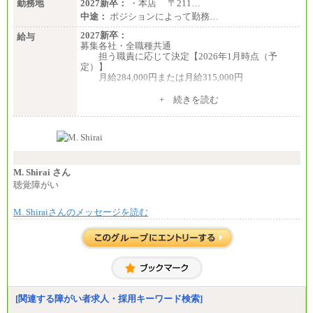
勤務地
2027新卒：
・本店 〒211…
中途：
ポジションによって勤務…
2027新卒：
給与
募集各社・全職種共通
担う職責に応じて決定【2026年1月時点（予
定）】
月給284,000円または月給315,000円
※入社後早期から、自律的な業務遂行が求めら
+ 続きを読む
れる職務を担う方については、月額給与315,000円で
す。
なお、高度なスキルや専門性を持ち、より高
い職責を担う方については、さらに高い金額を個別
に設定します。
※習熟度を上げるための育成が一定期間必要で
上司の指示に基づき職務を遂行する方については、
M. Shirai さん
月額給与284,000円となります。
聴覚障がい
※個別に設定する給与については、選考の過程
で決定していきます。
M. Shiraiさんのメッセージを読む
※上記に加え、所定労働時間外に勤務をした場
合には、時間外勤務手当を支給します。
※試用期間中も給与に変更はございません。
中途：
＜募集各社・全職種共通＞
月給21万円以上～
※試用期間中の給与に変更はありません。
[関連する障がい者求人・採用キーワード検索]
※経験・能力を考慮し、当社規定により決定いたし