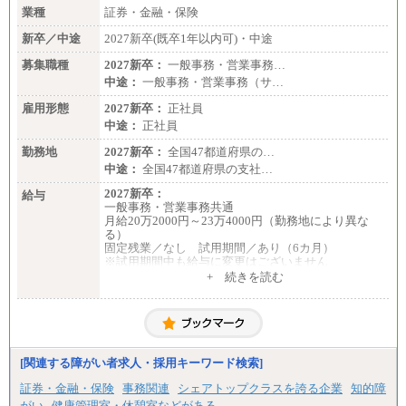
業種
証券・金融・保険
■I&Jデジタルイノベーション(株)
新卒／中途
2027新卒(既卒1年以内可)・中途
総合職 月給224,500～242,600円＋地域手当
※詳細はJTBキャリアサイトよりご確認ください。
募集職種
2027新卒：
一般事務・営業事務…
＜有期社員コース＞
中途：
一般事務・営業事務（サ…
■(株)JTBビジネストランスフォーム
雇用形態
有期契約職 月給185,000～195,000円
2027新卒：
正社員
※詳細はJTBキャリアサイトよりご確認ください。
中途：
正社員
■(株)JTBパブリッシング ※2027年新卒募集終了
勤務地
2027新卒：
全国47都道府県の…
総合職 月給241,000円
中途：
全国47都道府県の支社…
中途：
①月給227,000円以上
2027新卒：
給与
②月給212,000円以上
一般事務・営業事務共通
③月給172,500円以上
月給20万2000円～23万4000円（勤務地により異な
④月給23万円～37万円
る）
⑤月給20万円～25万円
固定残業／なし 試用期間／あり（6カ月）
⑥月給33万円～48万円
※試用期間中も給与に変更はございません
⑦月給271,000円以上
中途：
+ 続きを読む
⑧～⑮月給200,000円〜月給400,000円
一般事務・営業事務共通
⑯月給185,000円以上
月給20万2000円～23万4000円（勤務地により異な
⑰月給237,000円以上
る）
⑱月給212,000円以上
固定残業／なし 試用期間／あり（6か月）
⑲東京：月給202,000 円以上 、京都：月給193,000 円
※試用期間中も給与に変更はございません。
以上
[関連する障がい者求人・採用キーワード検索]
⑳月給205,000円以上
㉑月給185,000 円以上
証券・金融・保険
事務関連
シェアトップクラスを誇る企業
知的障
㉒月給185,000 円以上
がい
健康管理室・休憩室などがある