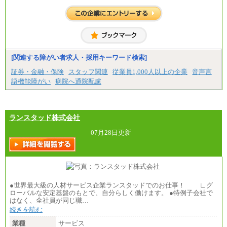
[関連する障がい者求人・採用キーワード検索]
証券・金融・保険
スタッフ関連
従業員1,000人以上の企業
音声言
語機能障がい
病院へ通院配慮
ランスタッド株式会社
07月28日更新
●世界最大級の人材サービス企業ランスタッドでのお仕事！ ∟グ
ローバルな安定基盤のもとで、自分らしく働けます。 ●特例子会社で
はなく、全社員が同じ職…
続きを読む
業種
サービス