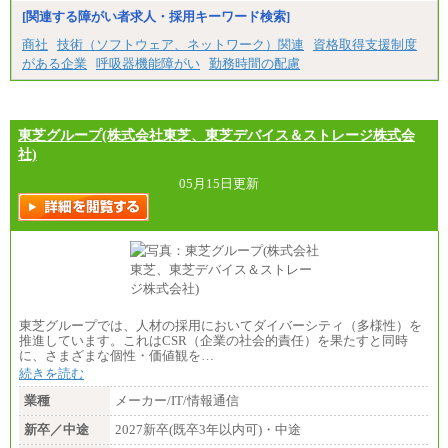
[関連する障がい者求人・採用キーワード検索]
商社
技術（ソフトウェア、ネットワーク）関連
資格取得支援制度
がある企業
呼吸器機能障がい
勤務時間の配慮
東芝グループ(株式会社東芝、東芝デバイス＆ストレージ株式会
社)
05月15日更新
東芝グループでは、人材の採用においてダイバーシティ（多様性）を
推進しています。これはCSR（企業の社会的責任）を果たすと同時
に、さまざまな個性・価値観を…
続きを読む
業種
メーカー/IT/情報通信
新卒／中途
2027新卒(既卒3年以内可)・中途