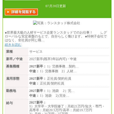
総合職 月給242,000円＋地域間調整給
訪日事業職 月給202,000～227,000円＋地域間調整
07月28日更新
給
※詳細はJTBキャリアサイトよりご確認ください。
■(株)JTBビジネストランスフォーム
総合職 月給205,000～225,000円＋地域間調整給
エリア総合職 月給185,000円＋地域間調整給
●世界最大級の人材サービス企業ランスタッドでのお仕事！ ∟グ
※詳細はJTBキャリアサイトよりご確認ください。
ローバルな安定基盤のもとで、自分らしく働けます。 ●特例子会社で
はなく、全社員が同じ職…
■(株)JTBデータサービス ※2027年新卒募集終了
総合職 月給186,000～194,000円＋地域手当
続きを読む
※詳細はJTBキャリアサイトよりご確認ください。
業種
サービス
■I&Jデジタルイノベーション(株)
新卒／中途
2027新卒(既卒3年以内可)・中途
総合職 月給224,500～242,600円＋地域手当
※詳細はJTBキャリアサイトよりご確認ください。
募集職種
2027新卒：
1）労務事務…契約…
＜有期社員コース＞
中途：
1）労務事務 2）人材…
■(株)JTBビジネストランスフォーム
雇用形態
有期契約職 月給185,000～195,000円
2027新卒：
正社員/契約社員
※詳細はJTBキャリアサイトよりご確認ください。
中途：
正社員/契約社員
■(株)JTBパブリッシング ※2027年新卒募集終了
勤務地
2027新卒：
1）池袋 2）完…
総合職 月給241,000円
中途：
1）池袋 2) 完全…
中途：
①月給227,000円以上
2027新卒：
給与
②月給212,000円以上
1）大学卒・大学院修了：月給21万円/短大・専門・
③月給172,500円以上
高専卒：月給20.5万円/高卒：月給19.7万円
④月給23万円～37万円
2）月給：21万円～27万円