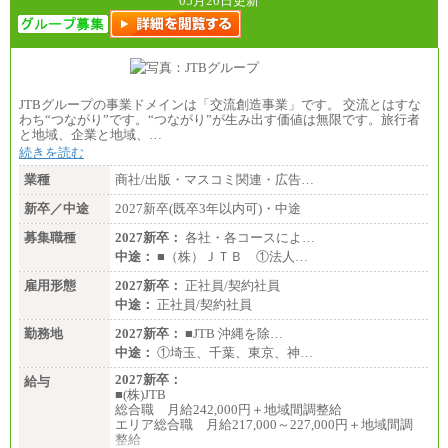
05月20日更新
JTBグループの事業ドメインは「交流創造事業」です。 交流とはすな
わち“つながり”です。“つながり”が生み出す価値は無限です。旅行者
と地域、企業と地域、…
続きを読む
業種
商社/出版・マスコミ関連・広告…
新卒／中途
2027新卒(既卒3年以内可)・中途
募集職種
2027新卒：
各社・各コースによ…
中途：
■（株）ＪＴＢ ①法人…
雇用形態
2027新卒：
正社員/契約社員
中途：
正社員/契約社員
勤務地
2027新卒：
■JTB 沖縄を除…
中途：
①埼玉、千葉、東京、神…
2027新卒：
給与
■(株)JTB
総合職 月給242,000円＋地域間調整給
エリア総合職 月給217,000～227,000円＋地域間調
整給