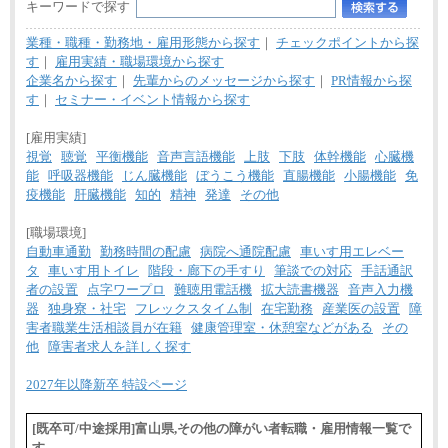
キーワードで探す
業種・職種・勤務地・雇用形態から探す
｜
チェックポイントから探
す
｜
雇用実績・職場環境から探す
企業名から探す
｜
先輩からのメッセージから探す
｜
PR情報から探
す
｜
セミナー・イベント情報から探す
[雇用実績]
視覚
聴覚
平衡機能
音声言語機能
上肢
下肢
体幹機能
心臓機
能
呼吸器機能
じん臓機能
ぼうこう機能
直腸機能
小腸機能
免
疫機能
肝臓機能
知的
精神
発達
その他
[職場環境]
自動車通勤
勤務時間の配慮
病院へ通院配慮
車いす用エレベー
タ
車いす用トイレ
階段・廊下の手すり
筆談での対応
手話通訳
者の設置
点字ワープロ
難聴用電話機
拡大読書機器
音声入力機
器
独身寮・社宅
フレックスタイム制
在宅勤務
産業医の設置
障
害者職業生活相談員が在籍
健康管理室・休憩室などがある
その
他
障害者求人を詳しく探す
2027年以降新卒 特設ページ
[既卒可/中途採用]富山県,その他の障がい者転職・雇用情報一覧で
す。