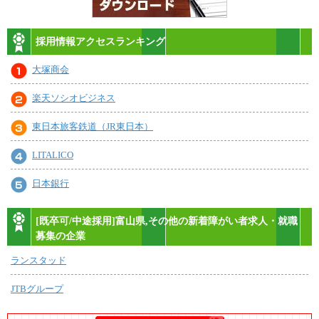
採用情報アクセスランキング
大塚商会
楽天ソシオビジネス
東日本旅客鉄道（JR東日本）
LITALICO
日本銀行
[既卒可/中途採用]富山県,その他の新着障がい者求人・就職
募集の企業
ランスタッド
JTBグループ