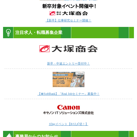
【新卒】仕事研究セミナー開催！
注目求人・転職募集企業
新卒・中途エントリー受付中！
【〓SoftBank】「Real Jobセミナー」募集中！
1Dayイベント【8/12〆切！】
事務局からのお知らせ