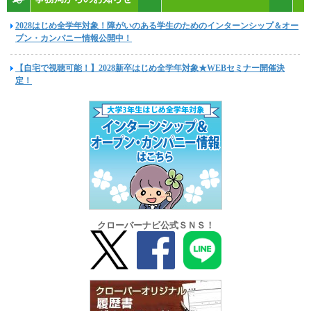
2028はじめ全学年対象！障がいのある学生のためのインターンシップ＆オー
プン・カンパニー情報公開中！
【自宅で視聴可能！】2028新卒はじめ全学年対象★WEBセミナー開催決
定！
クローバーナビ公式ＳＮＳ！