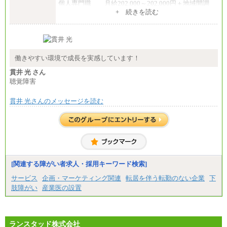
個人専門職 月給202,000～202,000円＋地域間調
整給
+ 続きを読む
※詳細はJTBキャリアサイトよりご確認ください。
■(株)JTB商事
総合職 月給208,000～235,000円
エリア総合職 月給180,000～205,000円＋地域手当
※詳細はJTBキャリアサイトよりご確認ください。
働きやすい環境で成長を実感しています！
■(株)JTBパブリッシング ※2027年新卒募集終了
貫井 光 さん
総合職 月給271,000円
聴覚障害
■(株)JTBビジネストラベルソリューションズ
貫井 光さんのメッセージを読む
総合職 月給220,000～230,000円＋地域間調整給
エリア総合職 月給206,000円～214,000＋地域間調
整給
※詳細はJTBキャリアサイトよりご確認ください。
■(株)JTBコミュニケーションデザイン
総合職 月給230,000円
みなし残業手当：20,000円（一律支給）※みなし
残業手当の残業時間は10.43時間。
[関連する障がい者求人・採用キーワード検索]
※超過勤務手当：みなし残業時間を超える残業時
サービス
企画・マーケティング関連
転居を伴う転勤のない企業
下
間に応じて、時間外手当等を支給。
肢障がい
産業医の設置
エリアサポート職 月給188,000円
※超過勤務手当：残業時間については全額時間外
手当を支給。
ランスタッド株式会社
■（株）JTBグローバルマーケティング＆トラベル