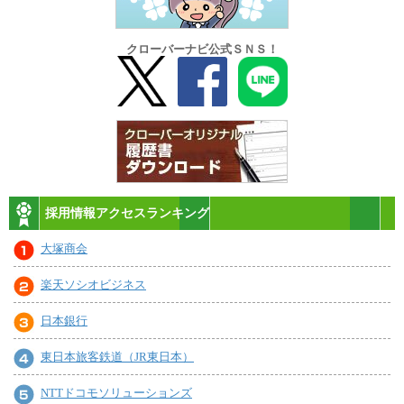
クローバーナビ公式ＳＮＳ！
採用情報アクセスランキング
大塚商会
楽天ソシオビジネス
日本銀行
東日本旅客鉄道（JR東日本）
NTTドコモソリューションズ