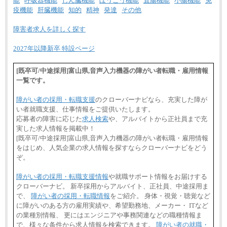
能
呼吸器機能
じん臓機能
ぼうこう機能
直腸機能
小腸機能
免
疫機能
肝臓機能
知的
精神
発達
その他
障害者求人を詳しく探す
2027年以降新卒 特設ページ
[既卒可/中途採用]富山県,音声入力機器の障がい者転職・雇用情報
一覧です。
障がい者の採用・転職支援
のクローバーナビなら、充実した障が
い者就職支援、仕事情報をご提供いたします。
応募者の障害に応じた
求人検索
や、アルバイトから正社員まで充
実した求人情報を掲載中！
[既卒可/中途採用]富山県,音声入力機器の障がい者転職・雇用情報
をはじめ、人気企業の求人情報を探すならクローバーナビをどう
ぞ。
障がい者の採用・転職支援情報
や就職サポート情報をお届けする
クローバーナビ。 新卒採用からアルバイト、正社員、中途採用ま
で、
障がい者の採用・転職情報
をご紹介。 身体・視覚・聴覚など
に障がいのある方の雇用実績や、希望勤務地、メーカー・ ITなど
の業種別情報、 更にはエンジニアや事務関連などの職種情報ま
で、様々な条件から求人情報を検索できます。
障がい者の就職・