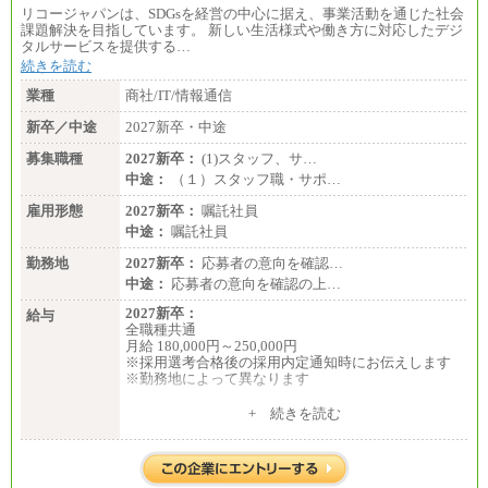
リコージャパンは、SDGsを経営の中心に据え、事業活動を通じた社会
課題解決を目指しています。 新しい生活様式や働き方に対応したデジ
タルサービスを提供する…
続きを読む
業種
商社/IT/情報通信
新卒／中途
2027新卒・中途
募集職種
2027新卒：
(1)スタッフ、サ…
中途：
（１）スタッフ職・サポ…
雇用形態
2027新卒：
嘱託社員
中途：
嘱託社員
勤務地
2027新卒：
応募者の意向を確認…
中途：
応募者の意向を確認の上…
2027新卒：
給与
全職種共通
月給 180,000円～250,000円
※採用選考合格後の採用内定通知時にお伝えします
※勤務地によって異なります
中途：
+ 続きを読む
全職種共通
月給 200,000円～250,000円
入社時の処遇は経験・能力を考慮の上、当社規程に
より決定します。