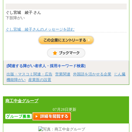
※試用期間中も給与に変更はございません。
※想定年収 6,000,000円～（住居費補助、子手当など
の各種手当を含む金額です）
ぐし宮城 綾子 さん
下肢障がい
ぐし宮城 綾子さんのメッセージを読む
[関連する障がい者求人・採用キーワード検索]
出版・マスコミ関連・広告
営業関連
外国語を活かせる企業
じん臓
機能障がい
産業医の設置
商工中金グループ
07月28日更新