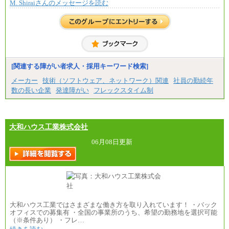
M. Shiraiさんのメッセージを読む
※上記に加え、所定労働時間外に勤務をした場
合には、時間外勤務手当を支給します。
※試用期間中も給与に変更はございません。
中途：
＜募集各社・全職種共通＞
月給21万円以上～
※試用期間中の給与に変更はありません。
[関連する障がい者求人・採用キーワード検索]
※経験・能力を考慮し、当社規定により決定いたし
メーカー
技術（ソフトウェア、ネットワーク）関連
社員の勤続年
ます。
数の長い企業
発達障がい
フレックスタイム制
大和ハウス工業株式会社
06月08日更新
大和ハウス工業ではさまざまな働き方を取り入れています！ ・バック
オフィスでの募集有 ・全国の事業所のうち、希望の勤務地を選択可能
（※条件あり） ・フレ…