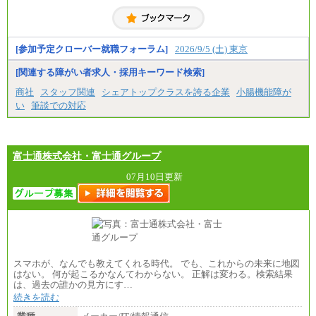
具体的な金額は採用選考合格後に採用内定通知時に
お伝えします。
[参加予定クローバー就職フォーラム]
2026/9/5 (土) 東京
[関連する障がい者求人・採用キーワード検索]
商社
スタッフ関連
シェアトップクラスを誇る企業
小腸機能障が
い
筆談での対応
富士通株式会社・富士通グループ
07月10日更新
スマホが、なんでも教えてくれる時代。 でも、これからの未来に地図
はない。 何が起こるかなんてわからない。 正解は変わる。検索結果
は、過去の誰かの見方にす…
続きを読む