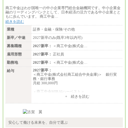
商工中金はわが国唯一の中小企業専門総合金融機関です。中小企業金
融のリーディングバンクとして、日本経済の活力である中小企業とと
もに歩んでいます。 商工中金…
続きを読む
業種
証券・金融・保険/その他
新卒／中途
2027新卒のみ(既卒3年以内可)
募集職種
2027新卒：
＜商工中金(株式会…
雇用形態
2027新卒：
正社員
勤務地
2027新卒：
＜商工中金(株式会…
2027新卒：
給与
＜商工中金(株式会社商工組合中央金庫)＞ 銀行実
務・銀行事務
月給 300,000円
＜商工中金MIRAIハーベスト＞
月給 230,000円
+ 続きを読む
※試用期間中も給与に変更はございません
安心して働ける未来を、自分で選ぶ