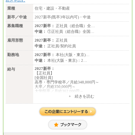
続きを読む
業種
住宅・建設・不動産
新卒／中途
2027新卒(既卒3年以内可)・中途
募集職種
2027新卒：
正社員（総合職）全…
中途：
①正社員（総合職）全国…
雇用形態
2027新卒：
正社員
中途：
正社員/契約社員
勤務地
2027新卒：
本社(大阪・東京)…
中途：
本社(大阪・東京)：2…
2027新卒：
給与
【正社員】
[全国社員]
高専・専門学校卒／月給348,000円～
大卒／月給350,000円～
大学院卒／月給362,000円～
[地域社員]月給295,000円～
+ 続きを読む
中途：
【正社員】
[全国社員]月給348,000円～
[地域社員]月給295,000円～
※試用期間中も給与に変更はございません
【契約社員】月給200,000円～