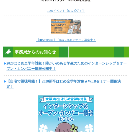
1Dayイベント【8/12〆切！】
【〓SoftBank】「Real Jobセミナー」募集中！
事務局からのお知らせ
2028はじめ全学年対象！障がいのある学生のためのインターンシップ＆オー
プン・カンパニー情報公開中！
【自宅で視聴可能！】2028新卒はじめ全学年対象★WEBセミナー開催決
定！