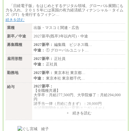
「日経電子版」をはじめとするデジタル領域、グローバル展開にも
力を入れ、２０１５年には英国の有力経済紙フィナンシャル・タイム
ズ（FT）を発行するフィナン…
続きを読む
業種
出版・マスコミ関連・広告
新卒／中途
2027新卒(既卒3年以内可)・中途
募集職種
2027新卒：
編集職 ビジネス職…
中途：
① グローバルユニット…
雇用形態
2027新卒：
正社員
中途：
正社員
勤務地
2027新卒：
東京本社 東京都…
中途：
東京本社 東京都千代…
2027新卒：
給与
【全職種共通】
大学卒：月給277,500円、大学院修了：月給294,000
円
諸手当一律（月給に含まず）：28,000円
※試用期間中も給与に変更はございません
中途：
+ 続きを読む
【全職種共通】
月給370,000円～
※経験・能力等を考慮の上、当社規定により決定し
ます。