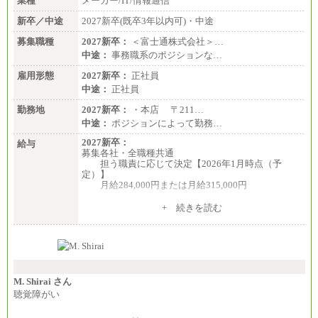
業種
メーカー/IT/情報通信
新卒／中途
2027新卒(既卒3年以内可)・中途
募集職種
2027新卒：
＜富士通株式会社＞…
中途：
事務職系のポジションな…
雇用形態
2027新卒：
正社員
中途：
正社員
勤務地
2027新卒：
・本店 〒211…
中途：
ポジションによって勤務…
2027新卒：
給与
募集各社・全職種共通
担う職責に応じて決定【2026年1月時点（予
定）】
月給284,000円または月給315,000円
※入社後早期から、自律的な業務遂行が求めら
+ 続きを読む
れる職務を担う方については、月額給与315,000円で
す。
なお、高度なスキルや専門性を持ち、より高
い職責を担う方については、さらに高い金額を個別
に設定します。
※習熟度を上げるための育成が一定期間必要で
上司の指示に基づき職務を遂行する方については、
M. Shirai さん
月額給与284,000円となります。
聴覚障がい
※個別に設定する給与については、選考の過程
で決定していきます。