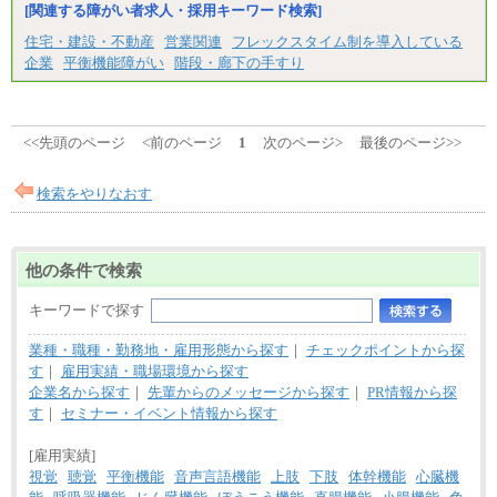
[関連する障がい者求人・採用キーワード検索]
住宅・建設・不動産
営業関連
フレックスタイム制を導入している
企業
平衡機能障がい
階段・廊下の手すり
<<先頭のページ
<前のページ
1
次のページ>
最後のページ>>
検索をやりなおす
他の条件で検索
キーワードで探す
業種・職種・勤務地・雇用形態から探す
｜
チェックポイントから探
す
｜
雇用実績・職場環境から探す
企業名から探す
｜
先輩からのメッセージから探す
｜
PR情報から探
す
｜
セミナー・イベント情報から探す
[雇用実績]
視覚
聴覚
平衡機能
音声言語機能
上肢
下肢
体幹機能
心臓機