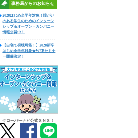
事務局からのお知らせ
2028はじめ全学年対象！障がい
のある学生のためのインターン
シップ＆オープン・カンパニー
情報公開中！
【自宅で視聴可能！】2028新卒
はじめ全学年対象★WEBセミナ
ー開催決定！
クローバーナビ公式ＳＮＳ！