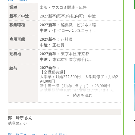
業種
出版・マスコミ関連・広告
新卒／中途
2027新卒(既卒3年以内可)・中途
募集職種
2027新卒：
編集職 ビジネス職…
中途：
① グローバルユニット…
雇用形態
2027新卒：
正社員
中途：
正社員
勤務地
2027新卒：
東京本社 東京都…
中途：
東京本社 東京都千代…
2027新卒：
給与
【全職種共通】
大学卒：月給277,500円、大学院修了：月給2
94,000円
諸手当一律（月給に含まず）：28,000円
※試用期間中も給与に変更はございません
中途：
+ 続きを読む
【全職種共通】
月給370,000円～
※経験・能力等を考慮の上、当社規定により
決定します。
※試用期間中も給与に変更はございません。
鄭 峰守 さん
※想定年収 6,000,000円～（住居費補助、子
聴覚障がい
手当などの各種手当を含む金額です）