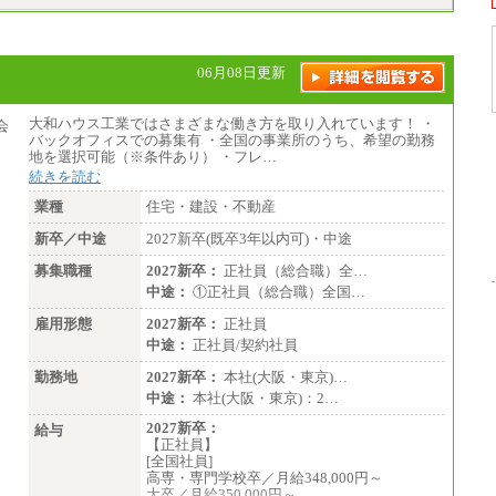
06月08日更新
大和ハウス工業ではさまざまな働き方を取り入れています！ ・
バックオフィスでの募集有 ・全国の事業所のうち、希望の勤務
地を選択可能（※条件あり） ・フレ…
続きを読む
業種
住宅・建設・不動産
新卒／中途
2027新卒(既卒3年以内可)・中途
募集職種
2027新卒：
正社員（総合職）全…
中途：
①正社員（総合職）全国…
雇用形態
2027新卒：
正社員
中途：
正社員/契約社員
勤務地
2027新卒：
本社(大阪・東京)…
中途：
本社(大阪・東京)：2…
2027新卒：
給与
【正社員】
[全国社員]
高専・専門学校卒／月給348,000円～
大卒／月給350,000円～