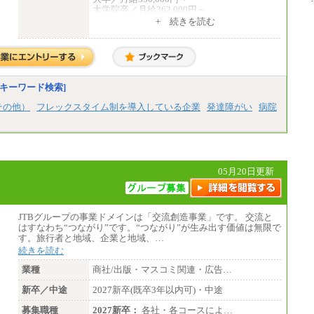
大学院卒／月給362,000円～
[地域社員]月給295,000円～
+ 続きを読む
中途：
【正社員】
[全国社員]月給348,000円～
[地域社員]月給295,000円～
※試用期間中も給与に変更はございません
【契約社員】月給200,000円～
キーワード検索]
その他）
フレックスタイム制を導入している企業
発達障がい
病院
05月20日更新
JTBグループの事業ドメインは「交流創造事業」です。 交流と
はすなわち“つながり”です。“つながり”が生み出す価値は無限で
す。旅行者と地域、企業と地域、…
続きを読む
業種
商社/出版・マスコミ関連・広告…
新卒／中途
2027新卒(既卒3年以内可)・中途
募集職種
2027新卒：
各社・各コースによ…