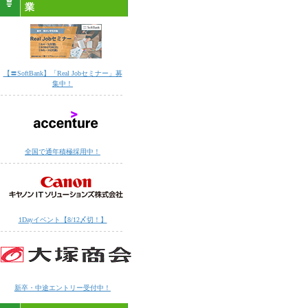
業
【〓SoftBank】「Real Jobセミナー」募
集中！
全国で通年積極採用中！
1Dayイベント【8/12〆切！】
新卒・中途エントリー受付中！