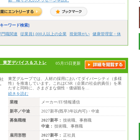
鄭 峰守さんのメッセージを読む
キーワード検索]
専門職関連
従業員1,000人以上の企業
視覚障がい
健康管理室・休
、東芝デバイス＆ストレ
05月15日更新
東芝グループでは、人材の採用においてダイバーシティ（多様
性）を推進しています。これはCSR（企業の社会的責任）を果
たすと同時に、さまざまな個性・価値観を…
続きを読む
業種
メーカー/IT/情報通信
新卒／中途
2027新卒(既卒3年以内可)・中途
募集職種
2027新卒：
技術職、事務職
中途：
技術職、事務職
雇用形態
2027新卒：
正社員