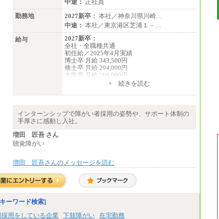
中途：
正社員
勤務地
2027新卒：
本社／神奈川県川崎…
中途：
本社／東京港区芝浦１－…
2027新卒：
給与
全社・全職種共通
初任給／2025年4月実績
博士卒 月給 343,500円
修士卒 月給 294,000円
大学卒 月給 269,000円
※試用期間の給与に変更はございません
+ 続きを読む
中途：
経験・能力を考慮し、下記を下限として決定
します。
インターンシップで障がい者採用の姿勢や、サポート体制の
2025年新卒初任給 大学卒／月給 大学卒269,
手厚さに感動し入社。
000円
増田 匠吾 さん
聴覚障がい
増田 匠吾さんのメッセージを読む
キーワード検索]
別採用をしている企業
下肢障がい
在宅勤務