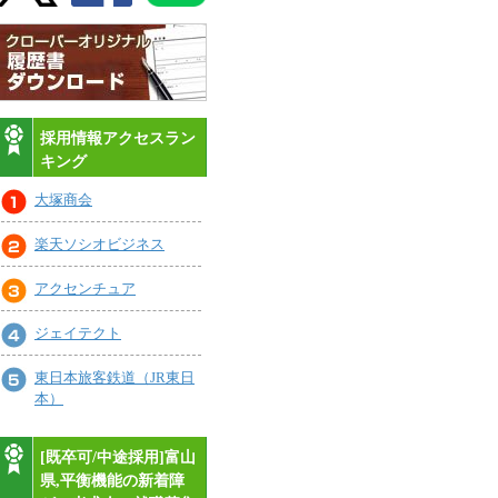
採用情報アクセスラン
キング
大塚商会
楽天ソシオビジネス
アクセンチュア
ジェイテクト
東日本旅客鉄道（JR東日
本）
[既卒可/中途採用]富山
県,平衡機能の新着障