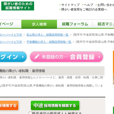
サイトマップ
ヘルプ
お問い合わ
障がい者採用をご検討の企業様へ
ローバーナビTOP
>
富山県の求人・就職採用情報一覧
>
[既卒可/中途採用]富山県,平衡
ローバーナビTOP
>
平衡機能の求人・就職採用情報一覧
>
[既卒可/中途採用]富山県,
平衡機能の障がい者転職・雇用情報
能の障がい者転職・雇用情報ならクローバーナビ。雇用・就職・採用・転職・仕事に関
[既卒可/中途採用]富山県,平衡機能の障がい者転職・雇用情報情報を掲載していま
既卒者可の新卒求人も検索する