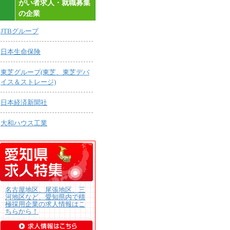
がい者求人・就職募集
の企業
JTBグループ
日本生命保険
東芝グループ(東芝、東芝デバ
イス＆ストレージ)
日本経済新聞社
大和ハウス工業
名古屋地区、尾張地区、三
河地区など、愛知県内で積
極採用企業の求人情報はこ
ちらから！