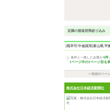
近隣の都道府県絞り込み
[既卒可/中途採用]富山県,
6件
条件と一致した企業が
1ページ中の1ページ目を
<<先頭のペー
株式会社日本経済新聞社