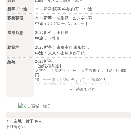
業種
出版・マスコミ関連・広告
新卒／中途
2027新卒(既卒3年以内可)・中途
募集職種
2027新卒：
編集職 ビジネス職…
中途：
① グローバルユニット…
雇用形態
2027新卒：
正社員
中途：
正社員
勤務地
2027新卒：
東京本社 東京都…
中途：
東京本社 東京都千代…
2027新卒：
給与
【全職種共通】
大学卒：月給277,500円、大学院修了：月給294,000
円
諸手当一律（月給に含まず）：28,000円
※試用期間中も給与に変更はございません
中途：
+ 続きを読む
【全職種共通】
月給370,000円～
※経験・能力等を考慮の上、当社規定により決定し
ます。
※試用期間中も給与に変更はございません。
※想定年収 6,000,000円～（住居費補助、子手当など
の各種手当を含む金額です）
ぐし宮城 綾子 さん
下肢障がい