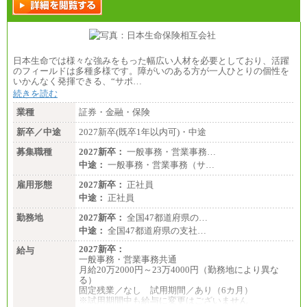
日本生命では様々な強みをもった幅広い人材を必要としており、活躍
のフィールドは多種多様です。障がいのある方が一人ひとりの個性を
いかんなく発揮できる、“サポ…
続きを読む
業種
証券・金融・保険
新卒／中途
2027新卒(既卒1年以内可)・中途
募集職種
2027新卒：
一般事務・営業事務…
中途：
一般事務・営業事務（サ…
雇用形態
2027新卒：
正社員
中途：
正社員
勤務地
2027新卒：
全国47都道府県の…
中途：
全国47都道府県の支社…
2027新卒：
給与
一般事務・営業事務共通
月給20万2000円～23万4000円（勤務地により異な
る）
固定残業／なし 試用期間／あり（6カ月）
※試用期間中も給与に変更はございません