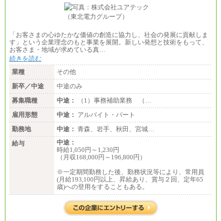
「お客さまの心ゆたかな価値の創造に協力し、社会の発展に貢献しま
す」という企業理念のもと事業を展開。新しい発想と技術をもって、
お客さま・地域が求めている真…
続きを読む
業種
その他
新卒／中途
中途のみ
募集職種
中途：
（1）事務補助業務 （…
雇用形態
中途：
アルバイト・パート
勤務地
中途：
青森、岩手、秋田、宮城…
中途：
給与
時給1,050円～1,230円
（月収168,000円～196,800円）
※一定期間勤務した後、勤務状況等により、常用員
(月給193,100円以上、昇給あり、賞与２回、定年65
歳)への登用をすることもある。