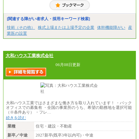
[関連する障がい者求人・採用キーワード検索]
技術（その他）
株式上場または上場予定の企業
体幹機能障がい
産
業医の設置
大和ハウス工業株式会社
06月08日更新
大和ハウス工業ではさまざまな働き方を取り入れています！ ・バック
オフィスでの募集有 ・全国の事業所のうち、希望の勤務地を選択可能
（※条件あり） ・フレ…
続きを読む
業種
住宅・建設・不動産
新卒／中途
2027新卒(既卒3年以内可)・中途