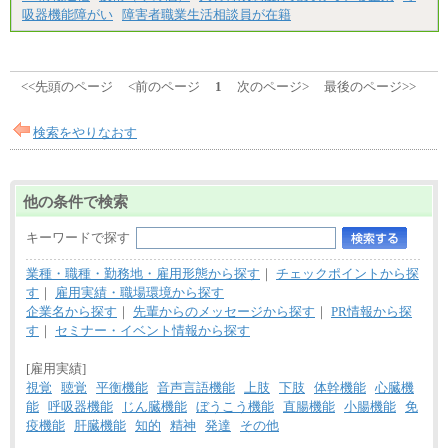
吸器機能障がい
障害者職業生活相談員が在籍
<<先頭のページ
<前のページ
1
次のページ>
最後のページ>>
検索をやりなおす
他の条件で検索
キーワードで探す
業種・職種・勤務地・雇用形態から探す
｜
チェックポイントから探
す
｜
雇用実績・職場環境から探す
企業名から探す
｜
先輩からのメッセージから探す
｜
PR情報から探
す
｜
セミナー・イベント情報から探す
[雇用実績]
視覚
聴覚
平衡機能
音声言語機能
上肢
下肢
体幹機能
心臓機
能
呼吸器機能
じん臓機能
ぼうこう機能
直腸機能
小腸機能
免
疫機能
肝臓機能
知的
精神
発達
その他