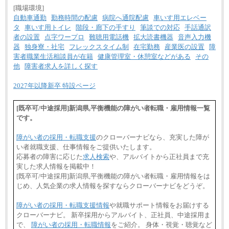
[職場環境]
自動車通勤
勤務時間の配慮
病院へ通院配慮
車いす用エレベー
タ
車いす用トイレ
階段・廊下の手すり
筆談での対応
手話通訳
者の設置
点字ワープロ
難聴用電話機
拡大読書機器
音声入力機
器
独身寮・社宅
フレックスタイム制
在宅勤務
産業医の設置
障
害者職業生活相談員が在籍
健康管理室・休憩室などがある
その
他
障害者求人を詳しく探す
2027年以降新卒 特設ページ
[既卒可/中途採用]新潟県,平衡機能の障がい者転職・雇用情報一覧
です。
障がい者の採用・転職支援
のクローバーナビなら、充実した障が
い者就職支援、仕事情報をご提供いたします。
応募者の障害に応じた
求人検索
や、アルバイトから正社員まで充
実した求人情報を掲載中！
[既卒可/中途採用]新潟県,平衡機能の障がい者転職・雇用情報をは
じめ、人気企業の求人情報を探すならクローバーナビをどうぞ。
障がい者の採用・転職支援情報
や就職サポート情報をお届けする
クローバーナビ。 新卒採用からアルバイト、正社員、中途採用ま
で、
障がい者の採用・転職情報
をご紹介。 身体・視覚・聴覚など