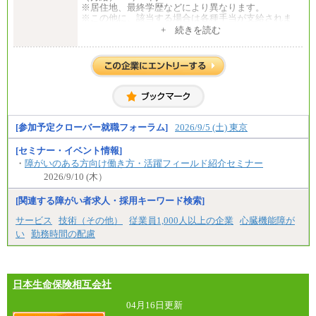
※居住地、最終学歴などにより異なります。
※この他に、該当する場合は各種手当が支給されま
す。
+ 続きを読む
※試用期間中も給与に変更はございません。
中途：
全職種共通
初任給／月給263,000円～
※居住地、年齢により異なります。
※この他に、該当する場合は各種手当が支給されま
す。
※試用期間中も給与に変更はございません
[参加予定クローバー就職フォーラム]
2026/9/5 (土) 東京
[セミナー・イベント情報]
・
障がいのある方向け働き方・活躍フィールド紹介セミナー
2026/9/10 (木）
[関連する障がい者求人・採用キーワード検索]
サービス
技術（その他）
従業員1,000人以上の企業
心臓機能障が
い
勤務時間の配慮
日本生命保険相互会社
04月16日更新