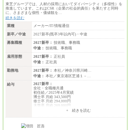
総合職 月給186,000～194,000円＋地域手当
東芝グループでは、人材の採用においてダイバーシティ（多様性）を
※詳細はJTBキャリアサイトよりご確認ください。
推進しています。これはCSR（企業の社会的責任）を果たすと同時
に、さまざまな個性・価値観を…
■I&Jデジタルイノベーション(株)
続きを読む
総合職 月給224,500～242,600円＋地域手当
※詳細はJTBキャリアサイトよりご確認ください。
業種
メーカー/IT/情報通信
＜有期社員コース＞
新卒／中途
2027新卒(既卒3年以内可)・中途
■(株)JTBビジネストランスフォーム
有期契約職 月給185,000～195,000円
募集職種
2027新卒：
技術職、事務職
※詳細はJTBキャリアサイトよりご確認ください。
中途：
技術職、事務職
■(株)JTBパブリッシング ※2027年新卒募集終了
雇用形態
2027新卒：
正社員
総合職 月給241,000円
中途：
中途：
正社員
①月給227,000円以上
勤務地
②月給212,000円以上
2027新卒：
本社／神奈川県川崎…
③月給172,500円以上
中途：
本社／東京港区芝浦１－…
④月給23万円～37万円
⑤月給20万円～25万円
2027新卒：
給与
⑥月給33万円～48万円
全社・全職種共通
⑦月給271,000円以上
初任給／2025年4月実績
⑧～⑮月給200,000円〜月給400,000円
博士卒 月給 343,500円
⑯月給185,000円以上
修士卒 月給 294,000円
⑰月給237,000円以上
大学卒 月給 269,000円
⑱月給212,000円以上
※試用期間の給与に変更はございません
+ 続きを読む
⑲東京：月給202,000 円以上 、京都：月給193,000 円
以上
中途：
⑳月給205,000円以上
経験・能力を考慮し、下記を下限として決定しま
㉑月給185,000 円以上
す。