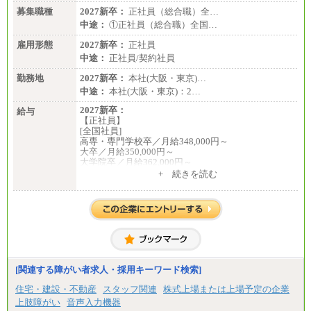
募集職種
2027新卒：
正社員（総合職）全…
中途：
①正社員（総合職）全国…
雇用形態
2027新卒：
正社員
中途：
正社員/契約社員
勤務地
2027新卒：
本社(大阪・東京)…
中途：
本社(大阪・東京)：2…
2027新卒：
給与
【正社員】
[全国社員]
高専・専門学校卒／月給348,000円～
大卒／月給350,000円～
大学院卒／月給362,000円～
[地域社員]月給295,000円～
+ 続きを読む
中途：
【正社員】
[全国社員]月給348,000円～
[地域社員]月給295,000円～
※試用期間中も給与に変更はございません
【契約社員】月給200,000円～
[関連する障がい者求人・採用キーワード検索]
住宅・建設・不動産
スタッフ関連
株式上場または上場予定の企業
上肢障がい
音声入力機器