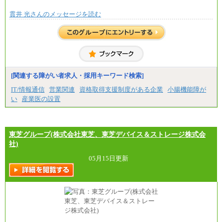
■(株)JTBビジネストラベルソリューションズ
貫井 光さんのメッセージを読む
総合職 月給220,000～230,000円＋地域間調整給
エリア総合職 月給206,000円～214,000＋地域間調
整給
※詳細はJTBキャリアサイトよりご確認ください。
■(株)JTBコミュニケーションデザイン
総合職 月給230,000円
みなし残業手当：20,000円（一律支給）※みなし
残業手当の残業時間は10.43時間。
[関連する障がい者求人・採用キーワード検索]
※超過勤務手当：みなし残業時間を超える残業時
IT/情報通信
営業関連
資格取得支援制度がある企業
小腸機能障が
間に応じて、時間外手当等を支給。
い
産業医の設置
エリアサポート職 月給188,000円
※超過勤務手当：残業時間については全額時間外
手当を支給。
東芝グループ(株式会社東芝、東芝デバイス＆ストレージ株式会
■（株）JTBグローバルマーケティング＆トラベル
総合職 月給242,000円＋地域間調整給
社)
訪日事業職 月給202,000～227,000円＋地域間調整
給
05月15日更新
※詳細はJTBキャリアサイトよりご確認ください。
■(株)JTBビジネストランスフォーム
総合職 月給205,000～225,000円＋地域間調整給
エリア総合職 月給185,000円＋地域間調整給
※詳細はJTBキャリアサイトよりご確認ください。
■(株)JTBデータサービス ※2027年新卒募集終了