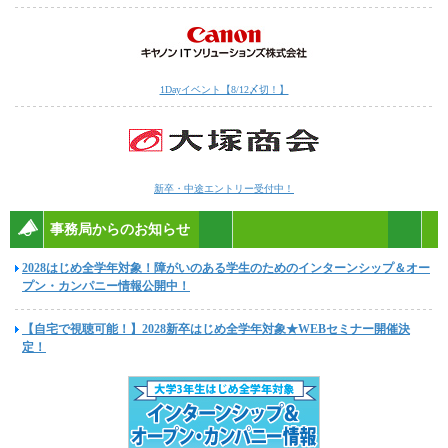
1Dayイベント【8/12〆切！】
新卒・中途エントリー受付中！
事務局からのお知らせ
2028はじめ全学年対象！障がいのある学生のためのインターンシップ＆オー
プン・カンパニー情報公開中！
【自宅で視聴可能！】2028新卒はじめ全学年対象★WEBセミナー開催決
定！