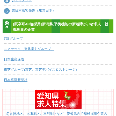
ジェイテクト
東日本旅客鉄道（JR東日本）
[既卒可/中途採用]新潟県,平衡機能の新着障がい者求人・就
職募集の企業
JTBグループ
ユアテック（東北電力グループ）
日本生命保険
東芝グループ(東芝、東芝デバイス＆ストレージ)
日本経済新聞社
名古屋地区、尾張地区、三河地区など、愛知県内で積極採用企業の