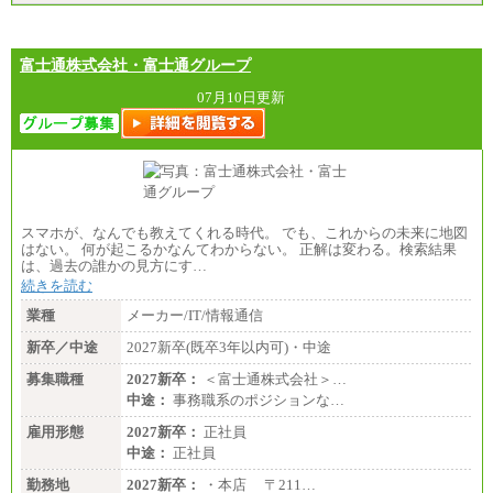
富士通株式会社・富士通グループ
07月10日更新
スマホが、なんでも教えてくれる時代。 でも、これからの未来に地図
はない。 何が起こるかなんてわからない。 正解は変わる。検索結果
は、過去の誰かの見方にす…
続きを読む
業種
メーカー/IT/情報通信
新卒／中途
2027新卒(既卒3年以内可)・中途
募集職種
2027新卒：
＜富士通株式会社＞…
中途：
事務職系のポジションな…
雇用形態
2027新卒：
正社員
中途：
正社員
勤務地
2027新卒：
・本店 〒211…