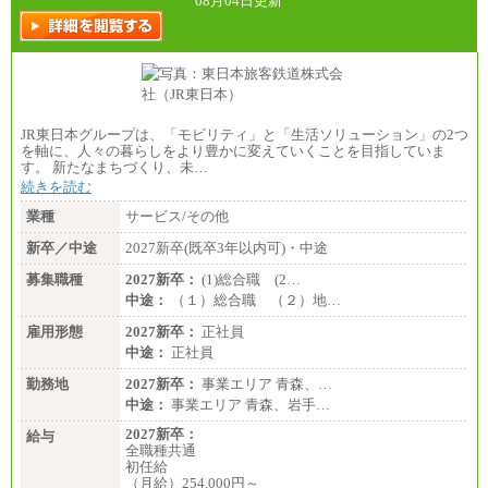
08月04日更新
JR東日本グループは、「モビリティ」と「生活ソリューション」の2つ
を軸に、人々の暮らしをより豊かに変えていくことを目指していま
す。 新たなまちづくり、未…
続きを読む
業種
サービス/その他
新卒／中途
2027新卒(既卒3年以内可)・中途
募集職種
2027新卒：
(1)総合職 (2…
中途：
（１）総合職 （２）地…
雇用形態
2027新卒：
正社員
中途：
正社員
勤務地
2027新卒：
事業エリア 青森、…
中途：
事業エリア 青森、岩手…
2027新卒：
給与
全職種共通
初任給
（月給）254,000円～