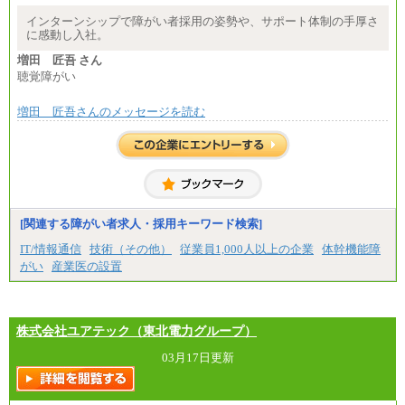
㉒月給185,000 円以上
2025年新卒初任給 大学卒／月給 大学卒269,000円
㉓月給224,500円以上
インターンシップで障がい者採用の姿勢や、サポート体制の手厚さ
※全コース共通※ 能力・経験・勤務地などにより
に感動し入社。
異なります
※試用期間中も給与に変更はございません。
増田 匠吾 さん
聴覚障がい
増田 匠吾さんのメッセージを読む
[関連する障がい者求人・採用キーワード検索]
IT/情報通信
技術（その他）
従業員1,000人以上の企業
体幹機能障
がい
産業医の設置
株式会社ユアテック（東北電力グループ）
03月17日更新