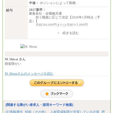
中途：
ポジションによって勤務…
2027新卒：
給与
募集各社・全職種共通
担う職責に応じて決定【2026年1月時点（予
定）】
月給284,000円または月給315,000円
※入社後早期から、自律的な業務遂行が求めら
+ 続きを読む
れる職務を担う方については、月額給与315,000円で
す。
なお、高度なスキルや専門性を持ち、より高
い職責を担う方については、さらに高い金額を個別
に設定します。
※習熟度を上げるための育成が一定期間必要で
上司の指示に基づき職務を遂行する方については、
M. Shirai さん
月額給与284,000円となります。
聴覚障がい
※個別に設定する給与については、選考の過程
で決定していきます。
M. Shiraiさんのメッセージを読む
※上記に加え、所定労働時間外に勤務をした場
合には、時間外勤務手当を支給します。
※試用期間中も給与に変更はございません。
中途：
＜募集各社・全職種共通＞
月給21万円以上～
※試用期間中の給与に変更はありません。
[関連する障がい者求人・採用キーワード検索]
※経験・能力を考慮し、当社規定により決定いたし
IT/情報通信
技術（その他）
人材育成制度が充実している企業
呼
ます。