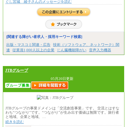
ぐし宮城 綾子さんのメッセージを読む
[関連する障がい者求人・採用キーワード検索]
出版・マスコミ関連・広告
技術（ソフトウェア、ネットワーク）関
連
従業員1,000人以上の企業
じん臓機能障がい
音声入力機器
JTBグループ
05月20日更新
JTBグループの事業ドメインは「交流創造事業」です。 交流とはすな
わち“つながり”です。“つながり”が生み出す価値は無限です。旅行者
と地域、企業と地域、…
続きを読む