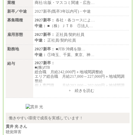
業種
商社/出版・マスコミ関連・広告…
新卒／中途
2027新卒(既卒3年以内可)・中途
募集職種
2027新卒：
各社・各コースによ…
中途：
■（株）ＪＴＢ ①法人…
雇用形態
2027新卒：
正社員/契約社員
中途：
正社員/契約社員
勤務地
2027新卒：
■JTB 沖縄を除…
中途：
①埼玉、千葉、東京、神…
2027新卒：
給与
■(株)JTB
総合職 月給242,000円＋地域間調整給
エリア総合職 月給217,000～227,000円＋地域間調
整給
個人専門職 月給202,000～202,000円＋地域間調
整給
+ 続きを読む
※詳細はJTBキャリアサイトよりご確認ください。
■(株)JTB商事
総合職 月給208,000～235,000円
エリア総合職 月給180,000～205,000円＋地域手当
※詳細はJTBキャリアサイトよりご確認ください。
働きやすい環境で成長を実感しています！
■(株)JTBパブリッシング ※2027年新卒募集終了
貫井 光 さん
総合職 月給271,000円
聴覚障害