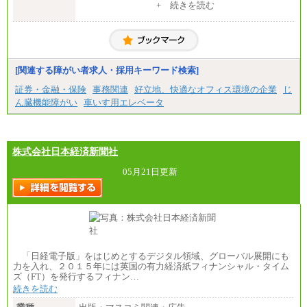
中途：
+ 続きを読む
一般事務・営業事務共通
月給20万2000円～23万4000円（勤務地により異な
る）
固定残業／なし 試用期間／あり（6か月）
※試用期間中も給与に変更はございません。
[関連する障がい者求人・採用キーワード検索]
証券・金融・保険
事務関連
好立地、快適なオフィス環境の企業
じ
ん臓機能障がい
車いす用エレベータ
株式会社日本経済新聞社
05月21日更新
「日経電子版」をはじめとするデジタル領域、グローバル展開にも
力を入れ、２０１５年には英国の有力経済紙フィナンシャル・タイム
ズ（FT）を発行するフィナン…
続きを読む