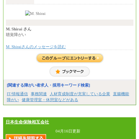
れる職務を担う方については、月額給与315,000円で
⑰月給237,000円以上
す。
⑱月給212,000円以上
なお、高度なスキルや専門性を持ち、より高
⑲東京：月給202,000 円以上 、京都：月給193,000 円
い職責を担う方については、さらに高い金額を個別
以上
に設定します。
⑳月給205,000円以上
※習熟度を上げるための育成が一定期間必要で
㉑月給185,000 円以上
上司の指示に基づき職務を遂行する方については、
M. Shirai さん
㉒月給185,000 円以上
月額給与284,000円となります。
聴覚障がい
㉓月給224,500円以上
※個別に設定する給与については、選考の過程
※全コース共通※ 能力・経験・勤務地などにより
で決定していきます。
異なります
M. Shiraiさんのメッセージを読む
※上記に加え、所定労働時間外に勤務をした場
※試用期間中も給与に変更はございません。
合には、時間外勤務手当を支給します。
※試用期間中も給与に変更はございません。
中途：
＜募集各社・全職種共通＞
月給21万円以上～
※試用期間中の給与に変更はありません。
[関連する障がい者求人・採用キーワード検索]
※経験・能力を考慮し、当社規定により決定いたし
IT/情報通信
事務関連
人材育成制度が充実している企業
直腸機能
ます。
障がい
健康管理室・休憩室などがある
日本生命保険相互会社
04月16日更新