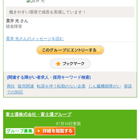
総合職 月給208,000～235,000円
エリア総合職 月給180,000～205,000円＋地域手当
※詳細はJTBキャリアサイトよりご確認ください。
働きやすい環境で成長を実感しています！
■(株)JTBパブリッシング ※2027年新卒募集終了
貫井 光 さん
総合職 月給271,000円
聴覚障害
■(株)JTBビジネストラベルソリューションズ
貫井 光さんのメッセージを読む
総合職 月給220,000～230,000円＋地域間調整給
エリア総合職 月給206,000円～214,000＋地域間調
整給
※詳細はJTBキャリアサイトよりご確認ください。
■(株)JTBコミュニケーションデザイン
総合職 月給230,000円
みなし残業手当：20,000円（一律支給）※みなし
残業手当の残業時間は10.43時間。
[関連する障がい者求人・採用キーワード検索]
※超過勤務手当：みなし残業時間を超える残業時
商社
販売関連
転居を伴う転勤のない企業
じん臓機能障がい
筆談
間に応じて、時間外手当等を支給。
での対応
エリアサポート職 月給188,000円
※超過勤務手当：残業時間については全額時間外
手当を支給。
富士通株式会社・富士通グループ
■（株）JTBグローバルマーケティング＆トラベル
総合職 月給242,000円＋地域間調整給
訪日事業職 月給202,000～227,000円＋地域間調整
07月10日更新
給
※詳細はJTBキャリアサイトよりご確認ください。