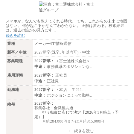
■(株)JTBビジネストランスフォーム
総合職 月給205,000～225,000円＋地域間調整給
エリア総合職 月給185,000円＋地域間調整給
※詳細はJTBキャリアサイトよりご確認ください。
スマホが、なんでも教えてくれる時代。 でも、これからの未来に地図
■(株)JTBデータサービス ※2027年新卒募集終了
はない。 何が起こるかなんてわからない。 正解は変わる。検索結果
総合職 月給186,000～194,000円＋地域手当
は、過去の誰かの見方にす…
※詳細はJTBキャリアサイトよりご確認ください。
続きを読む
■I&Jデジタルイノベーション(株)
業種
メーカー/IT/情報通信
総合職 月給224,500～242,600円＋地域手当
※詳細はJTBキャリアサイトよりご確認ください。
新卒／中途
2027新卒(既卒3年以内可)・中途
＜有期社員コース＞
募集職種
2027新卒：
＜富士通株式会社＞…
■(株)JTBビジネストランスフォーム
中途：
事務職系のポジションな…
有期契約職 月給185,000～195,000円
※詳細はJTBキャリアサイトよりご確認ください。
雇用形態
2027新卒：
正社員
中途：
正社員
■(株)JTBパブリッシング ※2027年新卒募集終了
総合職 月給241,000円
勤務地
2027新卒：
・本店 〒211…
中途：
中途：
ポジションによって勤務…
①月給227,000円以上
②月給212,000円以上
2027新卒：
給与
③月給172,500円以上
募集各社・全職種共通
④月給23万円～37万円
担う職責に応じて決定【2026年1月時点（予
⑤月給20万円～25万円
定）】
⑥月給33万円～48万円
月給284,000円または月給315,000円
⑦月給271,000円以上
⑧～⑮月給200,000円〜月給400,000円
※入社後早期から、自律的な業務遂行が求めら
+ 続きを読む
⑯月給185,000円以上