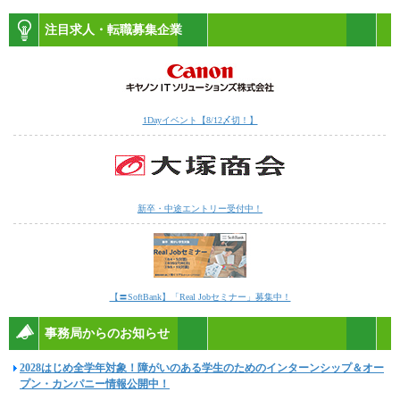
注目求人・転職募集企業
1Dayイベント【8/12〆切！】
新卒・中途エントリー受付中！
【〓SoftBank】「Real Jobセミナー」募集中！
事務局からのお知らせ
2028はじめ全学年対象！障がいのある学生のためのインターンシップ＆オー
プン・カンパニー情報公開中！