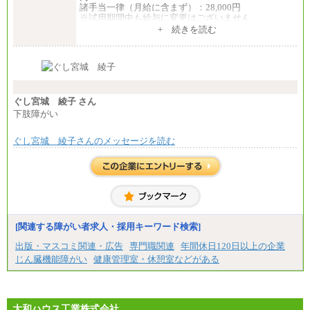
諸手当一律（月給に含まず）：28,000円
※試用期間中も給与に変更はございません
中途：
+ 続きを読む
【全職種共通】
月給370,000円～
※経験・能力等を考慮の上、当社規定により決定し
ます。
※試用期間中も給与に変更はございません。
※想定年収 6,000,000円～（住居費補助、子手当など
の各種手当を含む金額です）
ぐし宮城 綾子 さん
下肢障がい
ぐし宮城 綾子さんのメッセージを読む
[関連する障がい者求人・採用キーワード検索]
出版・マスコミ関連・広告
専門職関連
年間休日120日以上の企業
じん臓機能障がい
健康管理室・休憩室などがある
大和ハウス工業株式会社