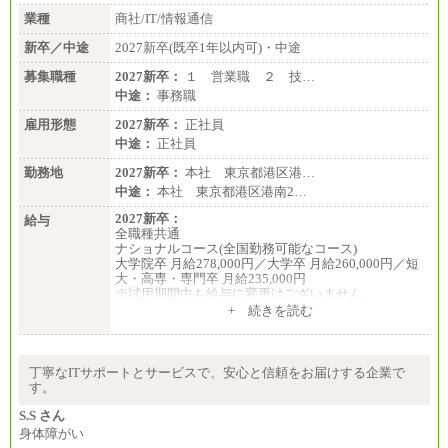
業種
商社/IT/情報通信
新卒／中途
2027新卒(既卒1年以内可)・中途
募集職種
2027新卒：
１ 営業職 ２ 技…
中途：
事務職
雇用形態
2027新卒：
正社員
中途：
正社員
勤務地
2027新卒：
本社 東京都港区港…
中途：
本社 東京都港区港南2…
2027新卒：
給与
全職種共通
ナショナルコース(全国勤務可能なコース)
大学院卒 月給278,000円／大学卒 月給260,000円／短
大・高専・専門卒 月給235,000円
※試用期間中も給与に変更はございません
+ 続きを読む
エリアコース(一定地域であれば移動可能なコース)
大学院卒 月給264,000円／大学卒 月給250,000円／短
大・高専・専門卒 月給225,000円
※試用期間中も給与に変更はございません
丁寧なITサポートとサービスで、安心と信頼をお届けする企業で
中途：
す。
月給：250,000円～400,000円
想定年収：4,000,000円～6,000,000円
S.S さん
※試用期間中も給与に変更はございません。
身体障がい