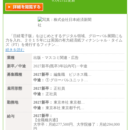
05月21日更新
「日経電子版」をはじめとするデジタル領域、グローバル展開にも
力を入れ、２０１５年には英国の有力経済紙フィナンシャル・タイム
ズ（FT）を発行するフィナン…
続きを読む
業種
出版・マスコミ関連・広告
新卒／中途
2027新卒(既卒3年以内可)・中途
募集職種
2027新卒：
編集職 ビジネス職…
中途：
① グローバルユニット…
雇用形態
2027新卒：
正社員
中途：
正社員
勤務地
2027新卒：
東京本社 東京都…
中途：
東京本社 東京都千代…
2027新卒：
給与
【全職種共通】
大学卒：月給277,500円、大学院修了：月給294,000
円