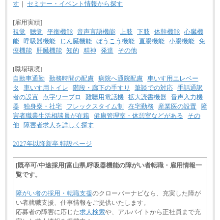
す
｜
セミナー・イベント情報から探す
[雇用実績]
視覚
聴覚
平衡機能
音声言語機能
上肢
下肢
体幹機能
心臓機
能
呼吸器機能
じん臓機能
ぼうこう機能
直腸機能
小腸機能
免
疫機能
肝臓機能
知的
精神
発達
その他
[職場環境]
自動車通勤
勤務時間の配慮
病院へ通院配慮
車いす用エレベー
タ
車いす用トイレ
階段・廊下の手すり
筆談での対応
手話通訳
者の設置
点字ワープロ
難聴用電話機
拡大読書機器
音声入力機
器
独身寮・社宅
フレックスタイム制
在宅勤務
産業医の設置
障
害者職業生活相談員が在籍
健康管理室・休憩室などがある
その
他
障害者求人を詳しく探す
2027年以降新卒 特設ページ
[既卒可/中途採用]富山県,呼吸器機能の障がい者転職・雇用情報一
覧です。
障がい者の採用・転職支援
のクローバーナビなら、充実した障が
い者就職支援、仕事情報をご提供いたします。
応募者の障害に応じた
求人検索
や、アルバイトから正社員まで充