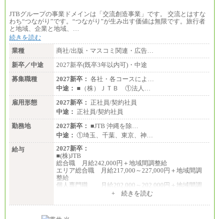
JTBグループの事業ドメインは「交流創造事業」です。 交流とはすな
わち“つながり”です。“つながり”が生み出す価値は無限です。旅行者
と地域、企業と地域、…
続きを読む
業種
商社/出版・マスコミ関連・広告…
新卒／中途
2027新卒(既卒3年以内可)・中途
募集職種
2027新卒：
各社・各コースによ…
中途：
■（株）ＪＴＢ ①法人…
雇用形態
2027新卒：
正社員/契約社員
中途：
正社員/契約社員
勤務地
2027新卒：
■JTB 沖縄を除…
中途：
①埼玉、千葉、東京、神…
2027新卒：
給与
■(株)JTB
総合職 月給242,000円＋地域間調整給
エリア総合職 月給217,000～227,000円＋地域間調
整給
個人専門職 月給202,000～202,000円＋地域間調
整給
+ 続きを読む
※詳細はJTBキャリアサイトよりご確認ください。
■(株)JTB商事