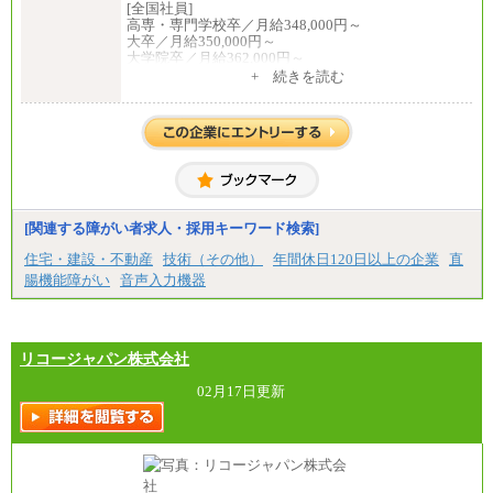
[全国社員]
高専・専門学校卒／月給348,000円～
大卒／月給350,000円～
大学院卒／月給362,000円～
[地域社員]月給295,000円～
+ 続きを読む
中途：
【正社員】
[全国社員]月給348,000円～
[地域社員]月給295,000円～
※試用期間中も給与に変更はございません
【契約社員】月給200,000円～
[関連する障がい者求人・採用キーワード検索]
住宅・建設・不動産
技術（その他）
年間休日120日以上の企業
直
腸機能障がい
音声入力機器
リコージャパン株式会社
02月17日更新