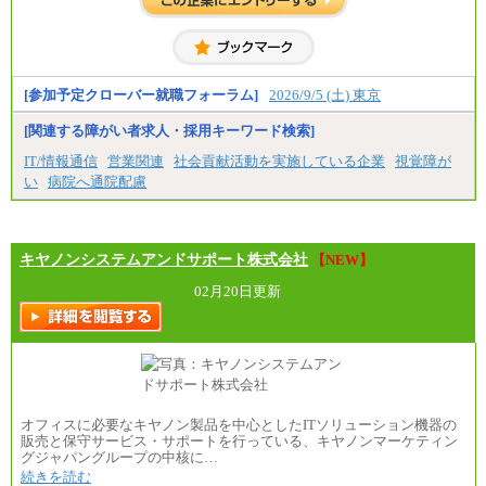
より決定します。
具体的な金額は採用選考合格後に採用内定通知時に
お伝えします。
[参加予定クローバー就職フォーラム]
2026/9/5 (土) 東京
[関連する障がい者求人・採用キーワード検索]
IT/情報通信
営業関連
社会貢献活動を実施している企業
視覚障が
い
病院へ通院配慮
キヤノンシステムアンドサポート株式会社
【NEW】
02月20日更新
オフィスに必要なキヤノン製品を中心としたITソリューション機器の
販売と保守サービス・サポートを行っている、キヤノンマーケティン
グジャパングループの中核に…
続きを読む