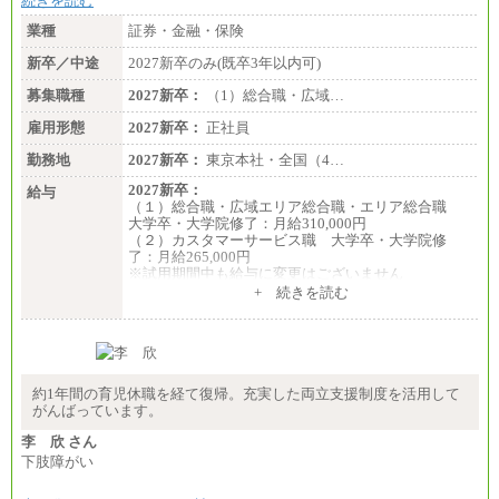
続きを読む
業種
証券・金融・保険
新卒／中途
2027新卒のみ(既卒3年以内可)
募集職種
2027新卒：
（1）総合職・広域…
雇用形態
2027新卒：
正社員
勤務地
2027新卒：
東京本社・全国（4…
2027新卒：
給与
（１）総合職・広域エリア総合職・エリア総合職
大学卒・大学院修了：月給310,000円
（２）カスタマーサービス職 大学卒・大学院修
了：月給265,000円
※試用期間中も給与に変更はございません
+ 続きを読む
約1年間の育児休職を経て復帰。充実した両立支援制度を活用して
がんばっています。
李 欣 さん
下肢障がい