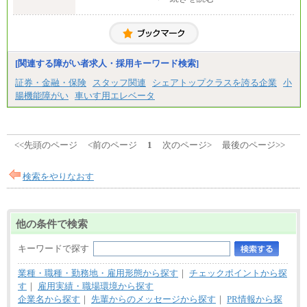
一般事務・営業事務共通
月給20万2000円～23万4000円（勤務地により異な
る）
固定残業／なし 試用期間／あり（6か月）
※試用期間中も給与に変更はございません。
[関連する障がい者求人・採用キーワード検索]
証券・金融・保険
スタッフ関連
シェアトップクラスを誇る企業
小
腸機能障がい
車いす用エレベータ
<<先頭のページ
<前のページ
1
次のページ>
最後のページ>>
検索をやりなおす
他の条件で検索
キーワードで探す
業種・職種・勤務地・雇用形態から探す
｜
チェックポイントから探
す
｜
雇用実績・職場環境から探す
企業名から探す
｜
先輩からのメッセージから探す
｜
PR情報から探