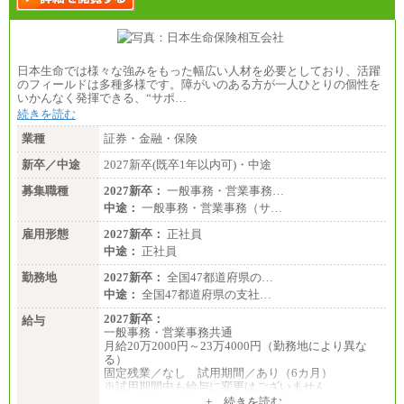
日本生命では様々な強みをもった幅広い人材を必要としており、活躍
のフィールドは多種多様です。障がいのある方が一人ひとりの個性を
いかんなく発揮できる、“サポ…
続きを読む
業種
証券・金融・保険
新卒／中途
2027新卒(既卒1年以内可)・中途
募集職種
2027新卒：
一般事務・営業事務…
中途：
一般事務・営業事務（サ…
雇用形態
2027新卒：
正社員
中途：
正社員
勤務地
2027新卒：
全国47都道府県の…
中途：
全国47都道府県の支社…
2027新卒：
給与
一般事務・営業事務共通
月給20万2000円～23万4000円（勤務地により異な
る）
固定残業／なし 試用期間／あり（6カ月）
※試用期間中も給与に変更はございません
中途：
+ 続きを読む