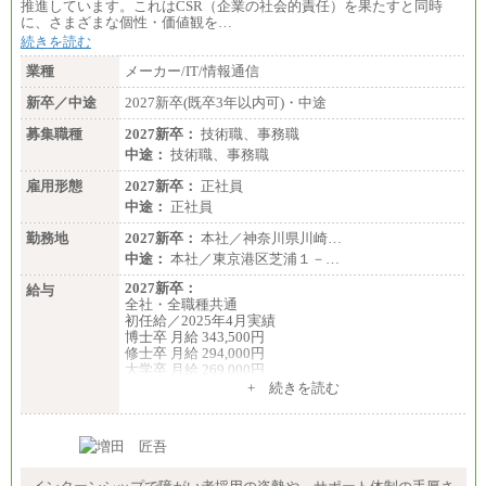
推進しています。これはCSR（企業の社会的責任）を果たすと同時
に、さまざまな個性・価値観を…
続きを読む
業種
メーカー/IT/情報通信
新卒／中途
2027新卒(既卒3年以内可)・中途
募集職種
2027新卒：
技術職、事務職
中途：
技術職、事務職
雇用形態
2027新卒：
正社員
中途：
正社員
勤務地
2027新卒：
本社／神奈川県川崎…
中途：
本社／東京港区芝浦１－…
2027新卒：
給与
全社・全職種共通
初任給／2025年4月実績
博士卒 月給 343,500円
修士卒 月給 294,000円
大学卒 月給 269,000円
※試用期間の給与に変更はございません
+ 続きを読む
中途：
経験・能力を考慮し、下記を下限として決定しま
す。
2025年新卒初任給 大学卒／月給 大学卒269,000円