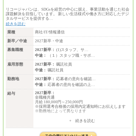
リコージャパンは、SDGsを経営の中心に据え、事業活動を通じた社会
課題解決を目指しています。 新しい生活様式や働き方に対応したデジ
タルサービスを提供する…
続きを読む
業種
商社/IT/情報通信
新卒／中途
2027新卒・中途
募集職種
2027新卒：
(1)スタッフ、サ…
中途：
（１）スタッフ職・サポ…
雇用形態
2027新卒：
嘱託社員
中途：
嘱託社員
勤務地
2027新卒：
応募者の意向を確認…
中途：
応募者の意向を確認の上…
2027新卒：
給与
全職種共通
月給 180,000円～250,000円
※採用選考合格後の採用内定通知時にお伝えします
※勤務地によって異なります
中途：
+ 続きを読む
全職種共通
月給 200,000円～250,000円
入社時の処遇は経験・能力を考慮の上、当社規程に