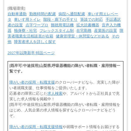
■(株)JTBパブリッシング ※2027年新卒募集終了
総合職 月給241,000円
[職場環境]
中途：
自動車通勤
勤務時間の配慮
病院へ通院配慮
車いす用エレベー
①月給227,000円以上
タ
車いす用トイレ
階段・廊下の手すり
筆談での対応
手話通訳
②月給212,000円以上
者の設置
点字ワープロ
難聴用電話機
拡大読書機器
音声入力機
③月給172,500円以上
④月給23万円～37万円
器
独身寮・社宅
フレックスタイム制
在宅勤務
産業医の設置
障
⑤月給20万円～25万円
害者職業生活相談員が在籍
健康管理室・休憩室などがある
その
⑥月給33万円～48万円
他
障害者求人を詳しく探す
⑦月給271,000円以上
⑧～⑮月給200,000円〜月給400,000円
⑯月給185,000円以上
2027年以降新卒 特設ページ
⑰月給237,000円以上
⑱月給212,000円以上
⑲東京：月給202,000 円以上 、京都：月給193,000 円
[既卒可/中途採用]山梨県,呼吸器機能の障がい者転職・雇用情報一
以上
覧です。
⑳月給205,000円以上
㉑月給185,000 円以上
㉒月給185,000 円以上
障がい者の採用・転職支援
のクローバーナビなら、充実した障が
㉓月給224,500円以上
い者就職支援、仕事情報をご提供いたします。
※全コース共通※ 能力・経験・勤務地などにより
応募者の障害に応じた
求人検索
や、アルバイトから正社員まで充
異なります
実した求人情報を掲載中！
※試用期間中も給与に変更はございません。
[既卒可/中途採用]山梨県,呼吸器機能の障がい者転職・雇用情報を
はじめ、人気企業の求人情報を探すならクローバーナビをどう
ぞ。
障がい者の採用・転職支援情報
や就職サポート情報をお届けする