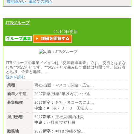
機能障がい
筆談での対応
JTBグループ
05月20日更新
JTBグループの事業ドメインは「交流創造事業」です。 交流とはすな
わち“つながり”です。“つながり”が生み出す価値は無限です。旅行者
と地域、企業と地域、…
続きを読む
業種
商社/出版・マスコミ関連・広告…
新卒／中途
2027新卒(既卒3年以内可)・中途
募集職種
2027新卒：
各社・各コースによ…
中途：
■（株）ＪＴＢ ①法人…
雇用形態
2027新卒：
正社員/契約社員
中途：
正社員/契約社員
勤務地
2027新卒：
■JTB 沖縄を除…