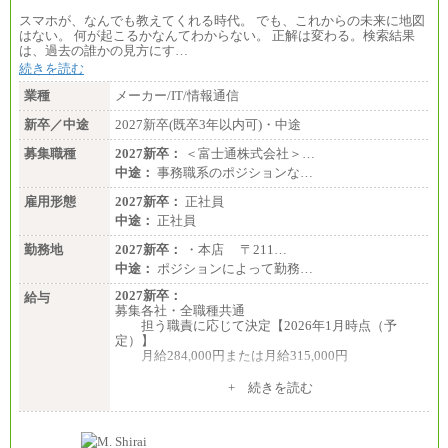
スマホが、なんでも教えてくれる時代。 でも、これからの未来に地図
はない。 何が起こるかなんてわからない。 正解は変わる。検索結果
は、過去の誰かの見方にす…
続きを読む
業種
メーカー/IT/情報通信
新卒／中途
2027新卒(既卒3年以内可)・中途
募集職種
2027新卒：
＜富士通株式会社＞…
中途：
事務職系のポジションな…
雇用形態
2027新卒：
正社員
中途：
正社員
勤務地
2027新卒：
・本店 〒211…
中途：
ポジションによって勤務…
2027新卒：
給与
募集各社・全職種共通
担う職責に応じて決定【2026年1月時点（予
定）】
月給284,000円または月給315,000円
※入社後早期から、自律的な業務遂行が求めら
+ 続きを読む
れる職務を担う方については、月額給与315,000円で
す。
なお、高度なスキルや専門性を持ち、より高
い職責を担う方については、さらに高い金額を個別