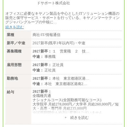
オフィスに必要なキヤノン製品を中心としたITソリューション機器の
販売と保守サービス・サポートを行っている、キヤノンマーケティン
グジャパングループの中核に…
続きを読む
業種
商社/IT/情報通信
新卒／中途
2027新卒(既卒1年以内可)・中途
募集職種
2027新卒：
１ 営業職 ２ 技…
中途：
事務職
雇用形態
2027新卒：
正社員
中途：
正社員
勤務地
2027新卒：
本社 東京都港区港…
中途：
本社 東京都港区港南2…
2027新卒：
給与
全職種共通
ナショナルコース(全国勤務可能なコース)
大学院卒 月給278,000円／大学卒 月給260,000円／短
大・高専・専門卒 月給235,000円
※試用期間中も給与に変更はございません
+ 続きを読む
エリアコース(一定地域であれば移動可能なコース)
大学院卒 月給264,000円／大学卒 月給250,000円／短