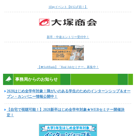
1Dayイベント【8/12〆切！】
新卒・中途エントリー受付中！
【〓SoftBank】「Real Jobセミナー」募集中！
事務局からのお知らせ
2028はじめ全学年対象！障がいのある学生のためのインターンシップ＆オー
プン・カンパニー情報公開中！
【自宅で視聴可能！】2028新卒はじめ全学年対象★WEBセミナー開催決
定！