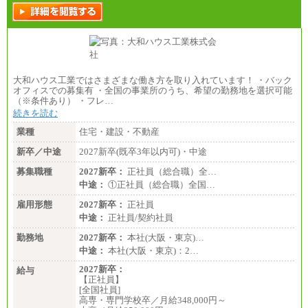
大和ハウス工業ではさまざまな働き方を取り入れています！ ・バック
オフィスでの募集有 ・全国の事業所のうち、希望の勤務地を選択可能
（※条件あり） ・フレ…
続きを読む
業種
住宅・建設・不動産
新卒／中途
2027新卒(既卒3年以内可)・中途
募集職種
2027新卒：
正社員（総合職）全…
中途：
①正社員（総合職）全国…
雇用形態
2027新卒：
正社員
中途：
正社員/契約社員
勤務地
2027新卒：
本社(大阪・東京)…
中途：
本社(大阪・東京)：2…
2027新卒：
給与
【正社員】
[全国社員]
高専・専門学校卒／月給348,000円～