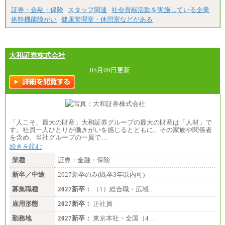
証券・金融・保険
スタッフ関連
社会貢献活動を実施している企業
体幹機能障がい
健康管理室・休憩室などがある
大和証券株式会社
05月09日更新
「人こそ、最大の財産」大和証券グループの最大の財産は「人材」で
す。社員一人ひとりが働きがいを感じるとともに、その家族や関係者
を含め、当社グループの一員で…
続きを読む
業種
証券・金融・保険
新卒／中途
2027新卒のみ(既卒3年以内可)
募集職種
2027新卒：
（1）総合職・広域…
雇用形態
2027新卒：
正社員
勤務地
2027新卒：
東京本社・全国（4…