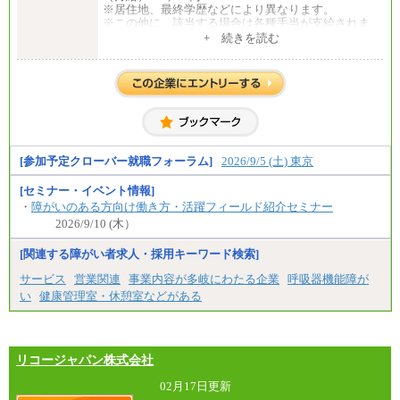
※居住地、最終学歴などにより異なります。
※この他に、該当する場合は各種手当が支給されま
す。
+ 続きを読む
※試用期間中も給与に変更はございません。
中途：
全職種共通
初任給／月給263,000円～
※居住地、年齢により異なります。
※この他に、該当する場合は各種手当が支給されま
す。
※試用期間中も給与に変更はございません
[参加予定クローバー就職フォーラム]
2026/9/5 (土) 東京
[セミナー・イベント情報]
・
障がいのある方向け働き方・活躍フィールド紹介セミナー
2026/9/10 (木）
[関連する障がい者求人・採用キーワード検索]
サービス
営業関連
事業内容が多岐にわたる企業
呼吸器機能障が
い
健康管理室・休憩室などがある
リコージャパン株式会社
02月17日更新