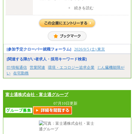
中途：
+ 続きを読む
全職種共通
月給 200,000円～250,000円
入社時の処遇は経験・能力を考慮の上、当社規程に
より決定します。
具体的な金額は採用選考合格後に採用内定通知時に
お伝えします。
[参加予定クローバー就職フォーラム]
2026/9/5 (土) 東京
[関連する障がい者求人・採用キーワード検索]
IT/情報通信
営業関連
環境・エコロジー追求企業
じん臓機能障が
い
在宅勤務
富士通株式会社・富士通グループ
07月10日更新