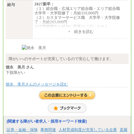
2027新卒：
給与
（１）総合職・広域エリア総合職・エリア総合職
大学卒・大学院修了：月給310,000円
（２）カスタマーサービス職 大学卒・大学院修
了：月給265,000円
※試用期間中も給与に変更はございません
+ 続きを読む
障がいへのサポートが充実しているので安心して働けます。
徳永 美月 さん
下肢障がい
徳永 美月さんのメッセージを読む
[関連する障がい者求人・採用キーワード検索]
証券・金融・保険
事務関連
人材育成制度が充実している企業
直腸