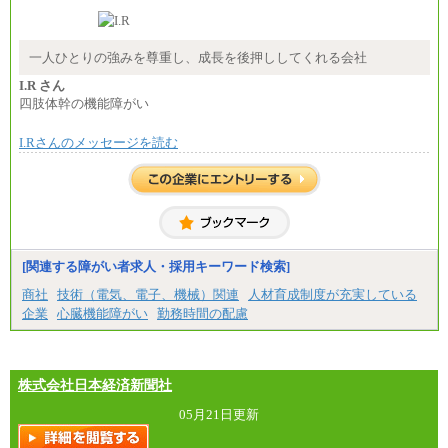
大・高専・専門卒 月給225,000円
※試用期間中も給与に変更はございません
中途：
月給：250,000円～400,000円
一人ひとりの強みを尊重し、成長を後押ししてくれる会社
想定年収：4,000,000円～6,000,000円
※試用期間中も給与に変更はございません。
I.R さん
四肢体幹の機能障がい
I.Rさんのメッセージを読む
[関連する障がい者求人・採用キーワード検索]
商社
技術（電気、電子、機械）関連
人材育成制度が充実している
企業
心臓機能障がい
勤務時間の配慮
株式会社日本経済新聞社
05月21日更新