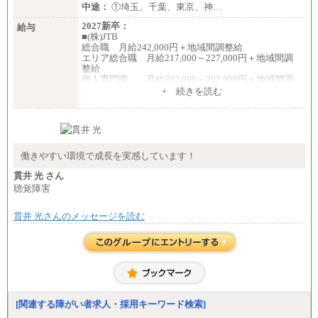
中途：
①埼玉、千葉、東京、神…
2027新卒：
給与
■(株)JTB
総合職 月給242,000円＋地域間調整給
エリア総合職 月給217,000～227,000円＋地域間調
整給
個人専門職 月給202,000～202,000円＋地域間調
整給
+ 続きを読む
※詳細はJTBキャリアサイトよりご確認ください。
■(株)JTB商事
総合職 月給208,000～235,000円
エリア総合職 月給180,000～205,000円＋地域手当
※詳細はJTBキャリアサイトよりご確認ください。
働きやすい環境で成長を実感しています！
■(株)JTBパブリッシング ※2027年新卒募集終了
貫井 光 さん
総合職 月給271,000円
聴覚障害
■(株)JTBビジネストラベルソリューションズ
貫井 光さんのメッセージを読む
総合職 月給220,000～230,000円＋地域間調整給
エリア総合職 月給206,000円～214,000＋地域間調
整給
※詳細はJTBキャリアサイトよりご確認ください。
■(株)JTBコミュニケーションデザイン
総合職 月給230,000円
みなし残業手当：20,000円（一律支給）※みなし
残業手当の残業時間は10.43時間。
[関連する障がい者求人・採用キーワード検索]
※超過勤務手当：みなし残業時間を超える残業時