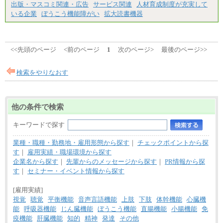
出版・マスコミ関連・広告
サービス関連
人材育成制度が充実して
間に応じて、時間外手当等を支給。
いる企業
ぼうこう機能障がい
拡大読書機器
エリアサポート職 月給188,000円
※超過勤務手当：残業時間については全額時間外
手当を支給。
■（株）JTBグローバルマーケティング＆トラベル
<<先頭のページ
<前のページ
1
次のページ>
最後のページ>>
総合職 月給242,000円＋地域間調整給
訪日事業職 月給202,000～227,000円＋地域間調整
給
検索をやりなおす
※詳細はJTBキャリアサイトよりご確認ください。
■(株)JTBビジネストランスフォーム
総合職 月給205,000～225,000円＋地域間調整給
他の条件で検索
エリア総合職 月給185,000円＋地域間調整給
※詳細はJTBキャリアサイトよりご確認ください。
キーワードで探す
■(株)JTBデータサービス ※2027年新卒募集終了
総合職 月給186,000～194,000円＋地域手当
業種・職種・勤務地・雇用形態から探す
｜
チェックポイントから探
※詳細はJTBキャリアサイトよりご確認ください。
す
｜
雇用実績・職場環境から探す
■I&Jデジタルイノベーション(株)
企業名から探す
｜
先輩からのメッセージから探す
｜
PR情報から探
総合職 月給224,500～242,600円＋地域手当
す
｜
セミナー・イベント情報から探す
※詳細はJTBキャリアサイトよりご確認ください。
[雇用実績]
＜有期社員コース＞
■(株)JTBビジネストランスフォーム
視覚
聴覚
平衡機能
音声言語機能
上肢
下肢
体幹機能
心臓機
有期契約職 月給185,000～195,000円
能
呼吸器機能
じん臓機能
ぼうこう機能
直腸機能
小腸機能
免
※詳細はJTBキャリアサイトよりご確認ください。
疫機能
肝臓機能
知的
精神
発達
その他