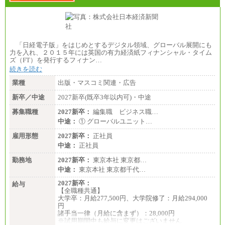
「日経電子版」をはじめとするデジタル領域、グローバル展開にも
力を入れ、２０１５年には英国の有力経済紙フィナンシャル・タイム
ズ（FT）を発行するフィナン…
続きを読む
業種
出版・マスコミ関連・広告
新卒／中途
2027新卒(既卒3年以内可)・中途
募集職種
2027新卒：
編集職 ビジネス職…
中途：
① グローバルユニット…
雇用形態
2027新卒：
正社員
中途：
正社員
勤務地
2027新卒：
東京本社 東京都…
中途：
東京本社 東京都千代…
2027新卒：
給与
【全職種共通】
大学卒：月給277,500円、大学院修了：月給294,000
円
諸手当一律（月給に含まず）：28,000円
※試用期間中も給与に変更はございません