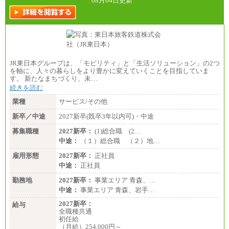
08月04日更新
JR東日本グループは、「モビリティ」と「生活ソリューション」の2つ
を軸に、人々の暮らしをより豊かに変えていくことを目指していま
す。 新たなまちづくり、未…
続きを読む
業種
サービス/その他
新卒／中途
2027新卒(既卒3年以内可)・中途
募集職種
2027新卒：
(1)総合職 (2…
中途：
（１）総合職 （２）地…
雇用形態
2027新卒：
正社員
中途：
正社員
勤務地
2027新卒：
事業エリア 青森、…
中途：
事業エリア 青森、岩手…
2027新卒：
給与
全職種共通
初任給
（月給）254,000円～