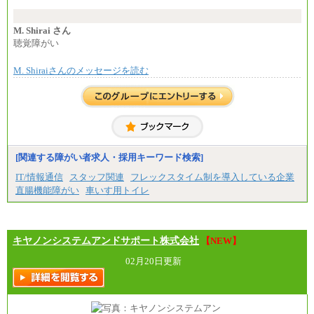
に設定します。
※習熟度を上げるための育成が一定期間必要で
上司の指示に基づき職務を遂行する方については、
M. Shirai さん
月額給与284,000円となります。
聴覚障がい
※個別に設定する給与については、選考の過程
で決定していきます。
M. Shiraiさんのメッセージを読む
※上記に加え、所定労働時間外に勤務をした場
合には、時間外勤務手当を支給します。
※試用期間中も給与に変更はございません。
中途：
＜募集各社・全職種共通＞
月給21万円以上～
※試用期間中の給与に変更はありません。
[関連する障がい者求人・採用キーワード検索]
※経験・能力を考慮し、当社規定により決定いたし
IT/情報通信
スタッフ関連
フレックスタイム制を導入している企業
ます。
直腸機能障がい
車いす用トイレ
キヤノンシステムアンドサポート株式会社
【NEW】
02月20日更新