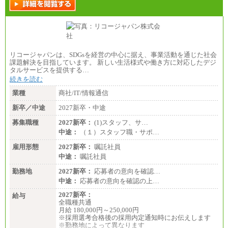
リコージャパンは、SDGsを経営の中心に据え、事業活動を通じた社会
課題解決を目指しています。 新しい生活様式や働き方に対応したデジ
タルサービスを提供する…
続きを読む
業種
商社/IT/情報通信
新卒／中途
2027新卒・中途
募集職種
2027新卒：
(1)スタッフ、サ…
中途：
（１）スタッフ職・サポ…
雇用形態
2027新卒：
嘱託社員
中途：
嘱託社員
勤務地
2027新卒：
応募者の意向を確認…
中途：
応募者の意向を確認の上…
2027新卒：
給与
全職種共通
月給 180,000円～250,000円
※採用選考合格後の採用内定通知時にお伝えします
※勤務地によって異なります