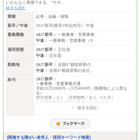
いかんなく発揮できる、“サポ…
続きを読む
業種
証券・金融・保険
新卒／中途
2027新卒(既卒1年以内可)・中途
募集職種
2027新卒：
一般事務・営業事務…
中途：
一般事務・営業事務（サ…
雇用形態
2027新卒：
正社員
中途：
正社員
勤務地
2027新卒：
全国47都道府県の…
中途：
全国47都道府県の支社…
2027新卒：
給与
一般事務・営業事務共通
月給20万2000円～23万4000円（勤務地により異な
る）
固定残業／なし 試用期間／あり（6カ月）
※試用期間中も給与に変更はございません
中途：
+ 続きを読む
一般事務・営業事務共通
月給20万2000円～23万4000円（勤務地により異な
る）
固定残業／なし 試用期間／あり（6か月）
※試用期間中も給与に変更はございません。
[関連する障がい者求人・採用キーワード検索]