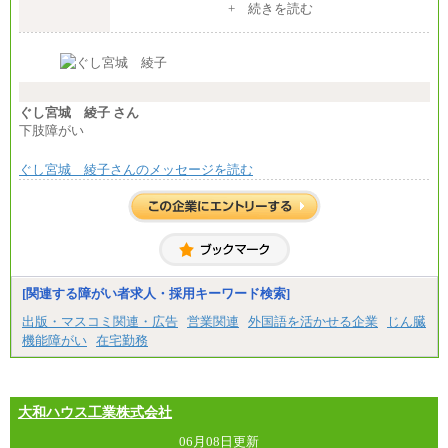
中途：
+ 続きを読む
【全職種共通】
月給370,000円～
※経験・能力等を考慮の上、当社規定により決定し
ます。
※試用期間中も給与に変更はございません。
※想定年収 6,000,000円～（住居費補助、子手当など
の各種手当を含む金額です）
ぐし宮城 綾子 さん
下肢障がい
ぐし宮城 綾子さんのメッセージを読む
[関連する障がい者求人・採用キーワード検索]
出版・マスコミ関連・広告
営業関連
外国語を活かせる企業
じん臓
機能障がい
在宅勤務
大和ハウス工業株式会社
06月08日更新