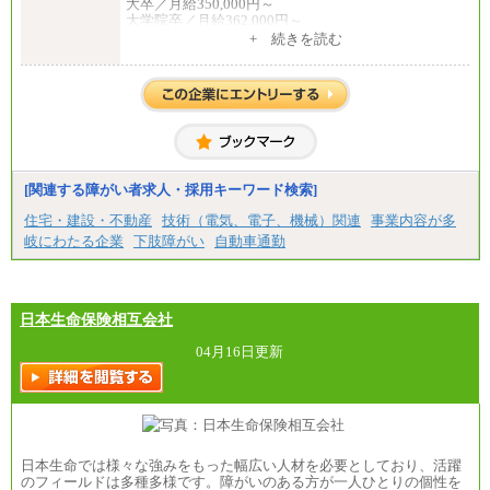
大卒／月給350,000円～
大学院卒／月給362,000円～
[地域社員]月給295,000円～
+ 続きを読む
中途：
【正社員】
[全国社員]月給348,000円～
[地域社員]月給295,000円～
※試用期間中も給与に変更はございません
【契約社員】月給200,000円～
[関連する障がい者求人・採用キーワード検索]
住宅・建設・不動産
技術（電気、電子、機械）関連
事業内容が多
岐にわたる企業
下肢障がい
自動車通勤
日本生命保険相互会社
04月16日更新
日本生命では様々な強みをもった幅広い人材を必要としており、活躍
のフィールドは多種多様です。障がいのある方が一人ひとりの個性を