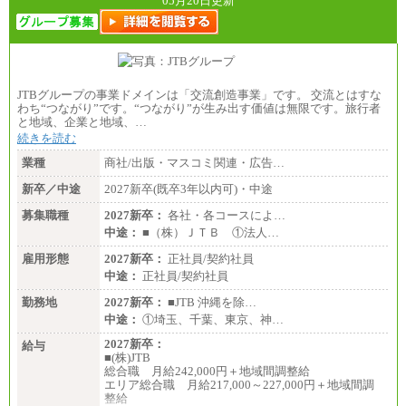
05月20日更新
JTBグループの事業ドメインは「交流創造事業」です。 交流とはすな
わち“つながり”です。“つながり”が生み出す価値は無限です。旅行者
と地域、企業と地域、…
続きを読む
業種
商社/出版・マスコミ関連・広告…
新卒／中途
2027新卒(既卒3年以内可)・中途
募集職種
2027新卒：
各社・各コースによ…
中途：
■（株）ＪＴＢ ①法人…
雇用形態
2027新卒：
正社員/契約社員
中途：
正社員/契約社員
勤務地
2027新卒：
■JTB 沖縄を除…
中途：
①埼玉、千葉、東京、神…
2027新卒：
給与
■(株)JTB
総合職 月給242,000円＋地域間調整給
エリア総合職 月給217,000～227,000円＋地域間調
整給