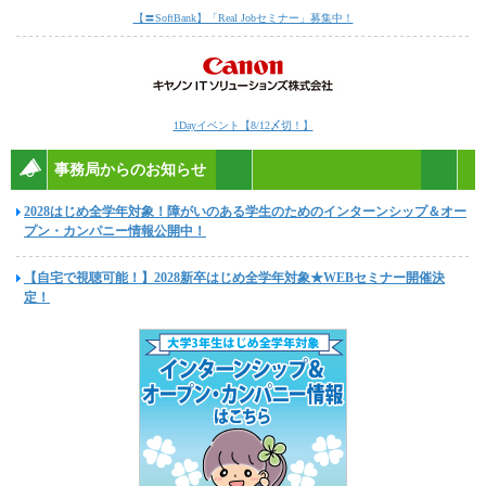
【〓SoftBank】「Real Jobセミナー」募集中！
1Dayイベント【8/12〆切！】
事務局からのお知らせ
2028はじめ全学年対象！障がいのある学生のためのインターンシップ＆オー
プン・カンパニー情報公開中！
【自宅で視聴可能！】2028新卒はじめ全学年対象★WEBセミナー開催決
定！