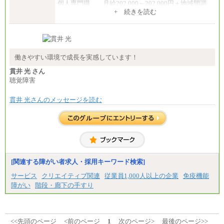
個人専門職 月給202,000～202,000円＋地域間調
整給
+ 続きを読む
※詳細はJTBキャリアサイトよりご確認ください。
■(株)JTB商事
総合職 月給208,000～235,000円
エリア総合職 月給180,000～205,000円＋地域手当
※詳細はJTBキャリアサイトよりご確認ください。
働きやすい環境で成長を実感しています！
■(株)JTBパブリッシング ※2027年新卒募集終了
貫井 光 さん
総合職 月給271,000円
聴覚障害
■(株)JTBビジネストラベルソリューションズ
貫井 光さんのメッセージを読む
総合職 月給220,000～230,000円＋地域間調整給
エリア総合職 月給206,000円～214,000＋地域間調
整給
※詳細はJTBキャリアサイトよりご確認ください。
■(株)JTBコミュニケーションデザイン
総合職 月給230,000円
みなし残業手当：20,000円（一律支給）※みなし
残業手当の残業時間は10.43時間。
[関連する障がい者求人・採用キーワード検索]
※超過勤務手当：みなし残業時間を超える残業時
サービス
クリエイティブ関連
従業員1,000人以上の企業
免疫機能
間に応じて、時間外手当等を支給。
障がい
階段・廊下の手すり
エリアサポート職 月給188,000円
※超過勤務手当：残業時間については全額時間外
手当を支給。
■（株）JTBグローバルマーケティング＆トラベル
<<先頭のページ
<前のページ
1
次のページ>
最後のページ>>