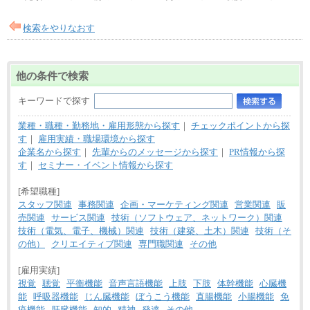
総合職 月給242,000円＋地域間調整給
訪日事業職 月給202,000～227,000円＋地域間調整
給
検索をやりなおす
※詳細はJTBキャリアサイトよりご確認ください。
■(株)JTBビジネストランスフォーム
総合職 月給205,000～225,000円＋地域間調整給
他の条件で検索
エリア総合職 月給185,000円＋地域間調整給
※詳細はJTBキャリアサイトよりご確認ください。
キーワードで探す
■(株)JTBデータサービス ※2027年新卒募集終了
総合職 月給186,000～194,000円＋地域手当
業種・職種・勤務地・雇用形態から探す
｜
チェックポイントから探
※詳細はJTBキャリアサイトよりご確認ください。
す
｜
雇用実績・職場環境から探す
■I&Jデジタルイノベーション(株)
企業名から探す
｜
先輩からのメッセージから探す
｜
PR情報から探
総合職 月給224,500～242,600円＋地域手当
す
｜
セミナー・イベント情報から探す
※詳細はJTBキャリアサイトよりご確認ください。
[希望職種]
＜有期社員コース＞
■(株)JTBビジネストランスフォーム
スタッフ関連
事務関連
企画・マーケティング関連
営業関連
販
有期契約職 月給185,000～195,000円
売関連
サービス関連
技術（ソフトウェア、ネットワーク）関連
※詳細はJTBキャリアサイトよりご確認ください。
技術（電気、電子、機械）関連
技術（建築、土木）関連
技術（そ
の他）
クリエイティブ関連
専門職関連
その他
■(株)JTBパブリッシング ※2027年新卒募集終了
総合職 月給241,000円
中途：
[雇用実績]
①月給227,000円以上
視覚
聴覚
平衡機能
音声言語機能
上肢
下肢
体幹機能
心臓機
②月給212,000円以上
能
呼吸器機能
じん臓機能
ぼうこう機能
直腸機能
小腸機能
免
③月給172,500円以上
④月給23万円～37万円
疫機能
肝臓機能
知的
精神
発達
その他