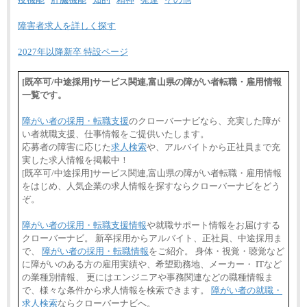
⑤月給20万円～25万円
⑥月給33万円～48万円
障害者求人を詳しく探す
⑦月給271,000円以上
⑧～⑮月給200,000円〜月給400,000円
⑯月給185,000円以上
2027年以降新卒 特設ページ
⑰月給237,000円以上
⑱月給212,000円以上
⑲東京：月給202,000 円以上 、京都：月給193,000 円
[既卒可/中途採用]サービス関連,富山県の障がい者転職・雇用情報
以上
一覧です。
⑳月給205,000円以上
㉑月給185,000 円以上
㉒月給185,000 円以上
障がい者の採用・転職支援
のクローバーナビなら、充実した障が
㉓月給224,500円以上
い者就職支援、仕事情報をご提供いたします。
※全コース共通※ 能力・経験・勤務地などにより
応募者の障害に応じた
求人検索
や、アルバイトから正社員まで充
異なります
実した求人情報を掲載中！
※試用期間中も給与に変更はございません。
[既卒可/中途採用]サービス関連,富山県の障がい者転職・雇用情報
をはじめ、人気企業の求人情報を探すならクローバーナビをどう
ぞ。
障がい者の採用・転職支援情報
や就職サポート情報をお届けする
クローバーナビ。 新卒採用からアルバイト、正社員、中途採用ま
で、
障がい者の採用・転職情報
をご紹介。 身体・視覚・聴覚など
に障がいのある方の雇用実績や、希望勤務地、メーカー・ ITなど
の業種別情報、 更にはエンジニアや事務関連などの職種情報ま
で、様々な条件から求人情報を検索できます。
障がい者の就職・
求人検索
ならクローバーナビへ。