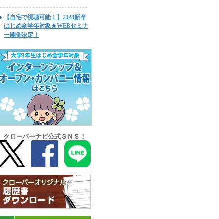
【自宅で視聴可能！】2028新卒
はじめ全学年対象★WEBセミナ
ー開催決定！
クローバーナビ公式ＳＮＳ！