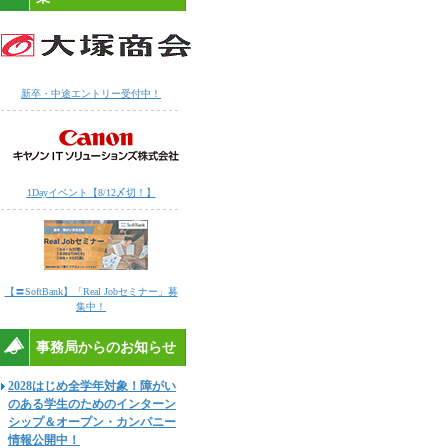
新卒・中途エントリー受付中！
1Dayイベント【8/12〆切！】
【〓SoftBank】「Real Jobセミナー」募
集中！
事務局からのお知らせ
2028はじめ全学年対象！障がい
のある学生のためのインターン
シップ＆オープン・カンパニー
情報公開中！