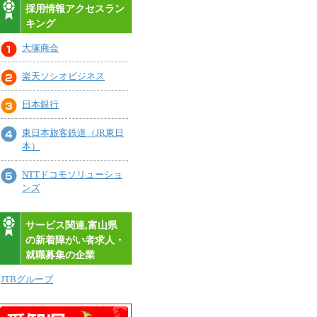
採用情報アクセスラン
キング
大塚商会
楽天ソシオビジネス
日本銀行
東日本旅客鉄道（JR東日
本）
NTTドコモソリューショ
ンズ
サービス関連,富山県
の新着障がい者求人・
就職募集の企業
JTBグループ