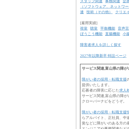
スタッフ関連
事務関連
企
（ソフトウェア、ネットワー
連
技術（その他）
クリエ
[雇用実績]
視覚
聴覚
平衡機能
音声言
ぼうこう機能
直腸機能
小
障害者求人を詳しく探す
2027年以降新卒 特設ページ
サービス関連,富山県の障
障がい者の採用・転職支援
提供いたします。
応募者の障害に応じた
求人
サービス関連,富山県の障
クローバーナビをどうぞ。
障がい者の採用・転職支援
らアルバイト、正社員、中
覚などに障がいのある方の雇
エンジニアや事務関連など