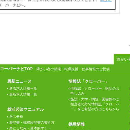
③月給172,500円以上
④月給23万円～37万円
ローバーナビへ。
⑤月給20万円～25万円
⑥月給33万円～48万円
⑦月給271,000円以上
⑧～⑮月給200,000円〜月給400,000円
⑯月給185,000円以上
⑰月給237,000円以上
⑱月給212,000円以上
⑲東京：月給202,000 円以上 、京都：月給19
3,000 円以上
⑳月給205,000円以上
㉑月給185,000 円以上
㉒月給185,000 円以上
障がい
㉓月給224,500円以上
※全コース共通※ 能力・経験・勤務地など
ローバーナビTOP
障がい者の就職・転職支援・仕事情報のご提供
により異なります
※試用期間中も給与に変更はございません。
最新ニュース
情報誌「クローバー」
新着求人情報一覧
情報誌「クローバー」購読のお
申し込み
更新求人情報一覧
施設・大学・病院・図書館のご
担当者の方で情報誌「クローバ
ー」をご希望の方はこちらから
就活必須マニュアル
自己分析
履歴書・職務経歴書の書き方
採用情報
身だしなみ・基本的マナー