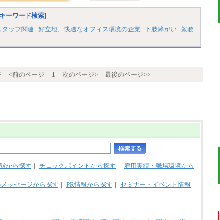
■(株)JTBビジネストラベルソリューションズ
キーワード検索]
総合職 月給220,000～230,000円＋地域間調
整給
スタッフ関連
好立地、快適なオフィス環境の企業
下肢障がい
勤務
エリア総合職 月給206,000円～214,000＋地
域間調整給
※詳細はJTBキャリアサイトよりご確認くだ
さい。
■(株)JTBコミュニケーションデザイン
ジ
<前のページ
1
次のページ>
最後のページ>>
総合職 月給230,000円
みなし残業手当：20,000円（一律支給）※
みなし残業手当の残業時間は10.43時間。
※超過勤務手当：みなし残業時間を超える
残業時間に応じて、時間外手当等を支給。
エリアサポート職 月給188,000円
※超過勤務手当：残業時間については全額
時間外手当を支給。
■（株）JTBグローバルマーケティング＆トラ
ベル
態から探す
｜
チェックポイントから探す
｜
雇用実績・職場環境から
総合職 月給242,000円＋地域間調整給
訪日事業職 月給202,000～227,000円＋地域
間調整給
のメッセージから探す
｜
PR情報から探す
｜
セミナー・イベント情報
※詳細はJTBキャリアサイトよりご確認くだ
さい。
■(株)JTBビジネストランスフォーム
総合職 月給205,000～225,000円＋地域間調