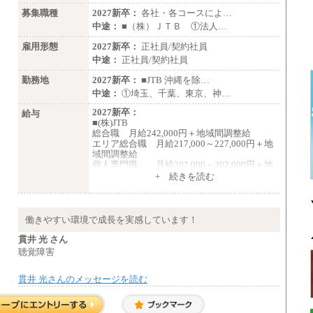
募集職種
2027新卒：
各社・各コースによ…
中途：
■（株）ＪＴＢ ①法人…
雇用形態
2027新卒：
正社員/契約社員
中途：
正社員/契約社員
勤務地
2027新卒：
■JTB 沖縄を除…
中途：
①埼玉、千葉、東京、神…
2027新卒：
給与
■(株)JTB
総合職 月給242,000円＋地域間調整給
エリア総合職 月給217,000～227,000円＋地
域間調整給
個人専門職 月給202,000～202,000円＋地
域間調整給
+ 続きを読む
※詳細はJTBキャリアサイトよりご確認くだ
さい。
■(株)JTB商事
働きやすい環境で成長を実感しています！
総合職 月給208,000～235,000円
エリア総合職 月給180,000～205,000円＋地
貫井 光 さん
域手当
聴覚障害
※詳細はJTBキャリアサイトよりご確認くだ
さい。
貫井 光さんのメッセージを読む
■(株)JTBパブリッシング ※2027年新卒募集
終了
総合職 月給271,000円