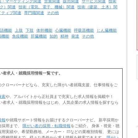
画・マーケティング関連
営業関連
販売関連
サービス関連
技術
整給
ク）関連
技術（電気、電子、機械）関連
技術（建築、土木）関
エリア総合職 月給185,000円＋地域間調整
イティブ関連
専門職関連
その他
給
※詳細はJTBキャリアサイトよりご確認くだ
さい。
語機能
上肢
下肢
体幹機能
心臓機能
呼吸器機能
じん臓機能
■(株)JTBデータサービス ※2027年新卒募集
腸機能
免疫機能
肝臓機能
知的
精神
発達
その他
終了
総合職 月給186,000～194,000円＋地域手当
※詳細はJTBキャリアサイトよりご確認くだ
さい。
■I&Jデジタルイノベーション(株)
総合職 月給224,500～242,600円＋地域手当
※詳細はJTBキャリアサイトよりご確認くだ
がい者求人・就職採用情報一覧です。
さい。
＜有期社員コース＞
のクローバーナビなら、充実した障がい者就職支援、仕事情報をご
■(株)JTBビジネストランスフォーム
有期契約職 月給185,000～195,000円
検索
や、アルバイトから正社員まで充実した求人情報を掲載中！
※詳細はJTBキャリアサイトよりご確認くだ
さい。
がい者求人・就職採用情報をはじめ、人気企業の求人情報を探すなら
■(株)JTBパブリッシング ※2027年新卒募集
終了
総合職 月給241,000円
情報
や就職サポート情報をお届けするクローバーナビ。 新卒採用か
中途：
途採用まで、
障がい者の採用・転職情報
をご紹介。 身体・視覚・聴
①月給227,000円以上
用実績や、希望勤務地、メーカー・ ITなどの業種別情報、 更には
②月給212,000円以上
の職種情報まで、様々な条件から求人情報を検索できます。
障がい