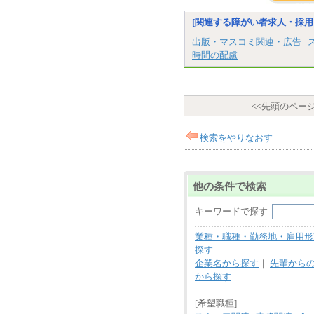
[関連する障がい者求人・採用
出版・マスコミ関連・広告
時間の配慮
<<先頭のペー
検索をやりなおす
他の条件で検索
キーワードで探す
業種・職種・勤務地・雇用形
探す
企業名から探す
｜
先輩から
から探す
[希望職種]