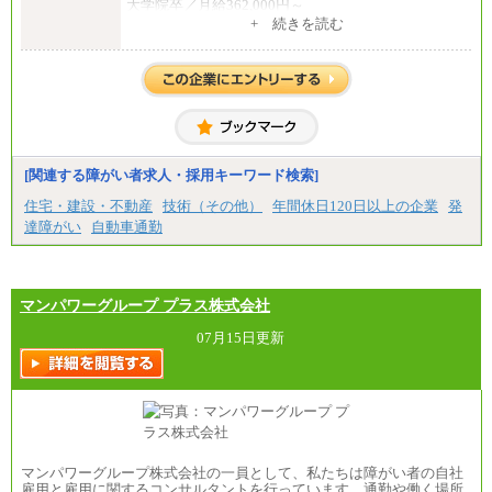
大学院卒／月給362,000円～
[地域社員]月給295,000円～
+ 続きを読む
中途：
【正社員】
[全国社員]月給348,000円～
[地域社員]月給295,000円～
※試用期間中も給与に変更はございません
【契約社員】月給200,000円～
[関連する障がい者求人・採用キーワード検索]
住宅・建設・不動産
技術（その他）
年間休日120日以上の企業
発
達障がい
自動車通勤
マンパワーグループ プラス株式会社
07月15日更新
マンパワーグループ株式会社の一員として、私たちは障がい者の自社
雇用と雇用に関するコンサルタントを行っています。通勤や働く場所