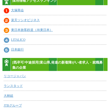
採用情報アクセスランキング
大塚商会
楽天ソシオビジネス
東日本旅客鉄道（JR東日本）
LITALICO
日本銀行
[既卒可/中途採用]富山県,発達の新着障がい者求人・就職募
集の企業
リコージャパン
ランスタッド
大林組
JTBグループ