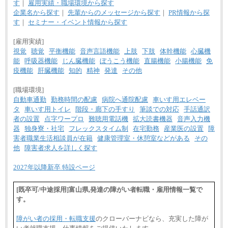
す
｜
雇用実績・職場環境から探す
企業名から探す
｜
先輩からのメッセージから探す
｜
PR情報から探
す
｜
セミナー・イベント情報から探す
[雇用実績]
視覚
聴覚
平衡機能
音声言語機能
上肢
下肢
体幹機能
心臓機
能
呼吸器機能
じん臓機能
ぼうこう機能
直腸機能
小腸機能
免
疫機能
肝臓機能
知的
精神
発達
その他
[職場環境]
自動車通勤
勤務時間の配慮
病院へ通院配慮
車いす用エレベー
タ
車いす用トイレ
階段・廊下の手すり
筆談での対応
手話通訳
者の設置
点字ワープロ
難聴用電話機
拡大読書機器
音声入力機
器
独身寮・社宅
フレックスタイム制
在宅勤務
産業医の設置
障
害者職業生活相談員が在籍
健康管理室・休憩室などがある
その
他
障害者求人を詳しく探す
2027年以降新卒 特設ページ
[既卒可/中途採用]富山県,発達の障がい者転職・雇用情報一覧で
す。
障がい者の採用・転職支援
のクローバーナビなら、充実した障が