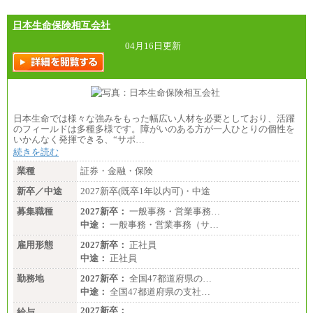
まることによるメリットおよび地域ごとの生計費な
どの地域差指数を勘案して拠点ごとに定めていま
す。
日本生命保険相互会社
中途：
全職種共通
04月16日更新
月給制
226,600円～390,100円（勤務地域等により異なりま
す）
・ご経験やスキルを考慮し、選考の中で決定いたし
ます。
・試用期間中も同額支給します。
日本生命では様々な強みをもった幅広い人材を必要としており、活躍
のフィールドは多種多様です。障がいのある方が一人ひとりの個性を
いかんなく発揮できる、“サポ…
続きを読む
業種
証券・金融・保険
新卒／中途
2027新卒(既卒1年以内可)・中途
募集職種
2027新卒：
一般事務・営業事務…
中途：
一般事務・営業事務（サ…
雇用形態
2027新卒：
正社員
中途：
正社員
勤務地
2027新卒：
全国47都道府県の…
中途：
全国47都道府県の支社…
2027新卒：
給与