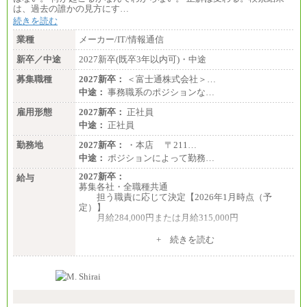
は、過去の誰かの見方にす…
続きを読む
業種
メーカー/IT/情報通信
新卒／中途
2027新卒(既卒3年以内可)・中途
募集職種
2027新卒：
＜富士通株式会社＞…
中途：
事務職系のポジションな…
雇用形態
2027新卒：
正社員
中途：
正社員
勤務地
2027新卒：
・本店 〒211…
中途：
ポジションによって勤務…
2027新卒：
給与
募集各社・全職種共通
担う職責に応じて決定【2026年1月時点（予
定）】
月給284,000円または月給315,000円
※入社後早期から、自律的な業務遂行が求めら
+ 続きを読む
れる職務を担う方については、月額給与315,000円で
す。
なお、高度なスキルや専門性を持ち、より高
い職責を担う方については、さらに高い金額を個別
に設定します。
※習熟度を上げるための育成が一定期間必要で