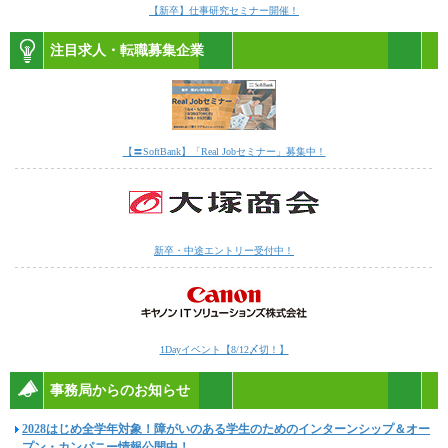
【新卒】仕事研究セミナー開催！
注目求人・転職募集企業
【〓SoftBank】「Real Jobセミナー」募集中！
新卒・中途エントリー受付中！
1Dayイベント【8/12〆切！】
事務局からのお知らせ
2028はじめ全学年対象！障がいのある学生のためのインターンシップ＆オー
プン・カンパニー情報公開中！