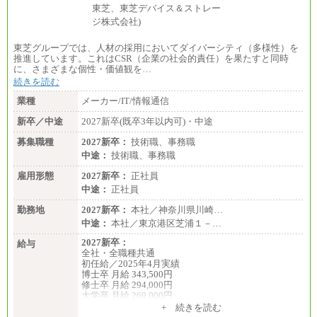
※詳細はJTBキャリアサイトよりご確認ください。
■(株)JTBデータサービス ※2027年新卒募集終了
総合職 月給186,000～194,000円＋地域手当
東芝グループでは、人材の採用においてダイバーシティ（多様性）を
※詳細はJTBキャリアサイトよりご確認ください。
推進しています。これはCSR（企業の社会的責任）を果たすと同時
に、さまざまな個性・価値観を…
■I&Jデジタルイノベーション(株)
続きを読む
総合職 月給224,500～242,600円＋地域手当
※詳細はJTBキャリアサイトよりご確認ください。
業種
メーカー/IT/情報通信
＜有期社員コース＞
新卒／中途
2027新卒(既卒3年以内可)・中途
■(株)JTBビジネストランスフォーム
有期契約職 月給185,000～195,000円
募集職種
2027新卒：
技術職、事務職
※詳細はJTBキャリアサイトよりご確認ください。
中途：
技術職、事務職
■(株)JTBパブリッシング ※2027年新卒募集終了
雇用形態
2027新卒：
正社員
総合職 月給241,000円
中途：
中途：
正社員
①月給227,000円以上
勤務地
②月給212,000円以上
2027新卒：
本社／神奈川県川崎…
③月給172,500円以上
中途：
本社／東京港区芝浦１－…
④月給23万円～37万円
⑤月給20万円～25万円
2027新卒：
給与
⑥月給33万円～48万円
全社・全職種共通
⑦月給271,000円以上
初任給／2025年4月実績
⑧～⑮月給200,000円〜月給400,000円
博士卒 月給 343,500円
⑯月給185,000円以上
修士卒 月給 294,000円
⑰月給237,000円以上
大学卒 月給 269,000円
⑱月給212,000円以上
※試用期間の給与に変更はございません
+ 続きを読む
⑲東京：月給202,000 円以上 、京都：月給193,000 円