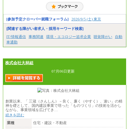
具体的な金額は採用選考合格後に採用内定通知時に
お伝えします。
[参加予定クローバー就職フォーラム]
2026/9/5 (土) 東京
[関連する障がい者求人・採用キーワード検索]
IT/情報通信
事務関連
環境・エコロジー追求企業
聴覚障がい
自動
車通勤
株式会社大林組
07月06日更新
創業以来、「 三箴（さんしん）－良く、廉く（やすく）、速い」の精
神を礎として、国内建設事業で培った「ものづくり」の技術を活かし
ながら、事業領域を広げてき…
続きを読む
業種
住宅・建設・不動産