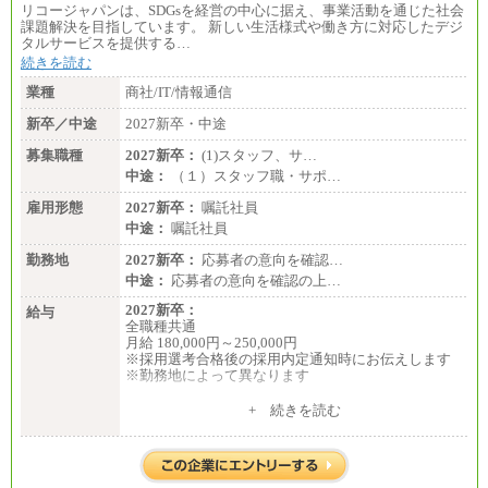
リコージャパンは、SDGsを経営の中心に据え、事業活動を通じた社会
課題解決を目指しています。 新しい生活様式や働き方に対応したデジ
タルサービスを提供する…
続きを読む
業種
商社/IT/情報通信
新卒／中途
2027新卒・中途
募集職種
2027新卒：
(1)スタッフ、サ…
中途：
（１）スタッフ職・サポ…
雇用形態
2027新卒：
嘱託社員
中途：
嘱託社員
勤務地
2027新卒：
応募者の意向を確認…
中途：
応募者の意向を確認の上…
2027新卒：
給与
全職種共通
月給 180,000円～250,000円
※採用選考合格後の採用内定通知時にお伝えします
※勤務地によって異なります
中途：
+ 続きを読む
全職種共通
月給 200,000円～250,000円
入社時の処遇は経験・能力を考慮の上、当社規程に
より決定します。