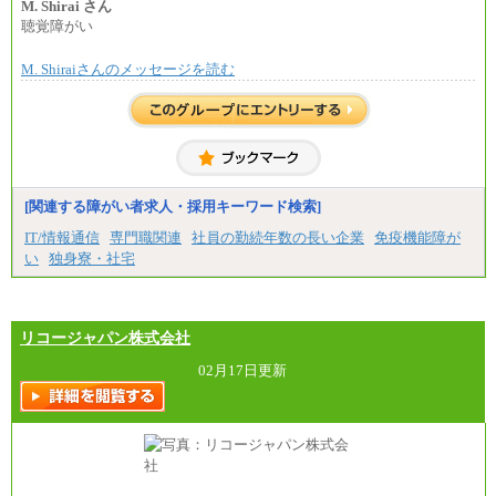
上司の指示に基づき職務を遂行する方については、
M. Shirai さん
月額給与284,000円となります。
聴覚障がい
※個別に設定する給与については、選考の過程
で決定していきます。
M. Shiraiさんのメッセージを読む
※上記に加え、所定労働時間外に勤務をした場
合には、時間外勤務手当を支給します。
※試用期間中も給与に変更はございません。
中途：
＜募集各社・全職種共通＞
月給21万円以上～
※試用期間中の給与に変更はありません。
[関連する障がい者求人・採用キーワード検索]
※経験・能力を考慮し、当社規定により決定いたし
IT/情報通信
専門職関連
社員の勤続年数の長い企業
免疫機能障が
ます。
い
独身寮・社宅
リコージャパン株式会社
02月17日更新