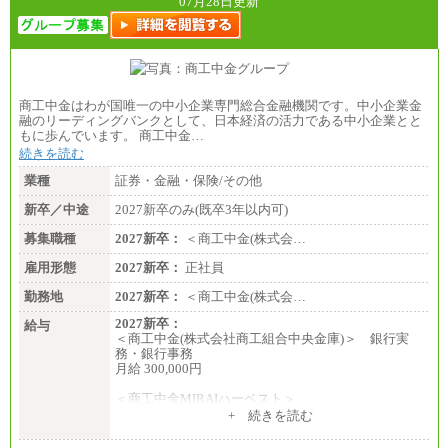
07月28日更新
商工中金はわが国唯一の中小企業専門総合金融機関です。中小企業金
融のリーディングバンクとして、日本経済の活力である中小企業とと
もに歩んでいます。 商工中金…
続きを読む
業種
証券・金融・保険/その他
新卒／中途
2027新卒のみ(既卒3年以内可)
募集職種
2027新卒：
＜商工中金(株式会…
雇用形態
2027新卒：
正社員
勤務地
2027新卒：
＜商工中金(株式会…
2027新卒：
給与
＜商工中金(株式会社商工組合中央金庫)＞ 銀行実
務・銀行事務
月給 300,000円
＜商工中金MIRAIハーベスト＞
月給 230,000円
+ 続きを読む
※試用期間中も給与に変更はございません