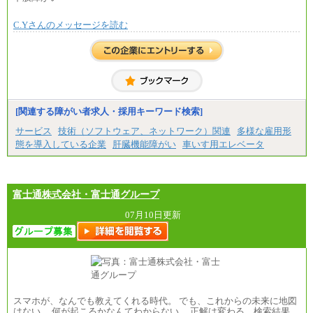
※全ての求人において試用期間中も給与に変更はご
ざいません。
C.Yさんのメッセージを読む
[関連する障がい者求人・採用キーワード検索]
サービス
技術（ソフトウェア、ネットワーク）関連
多様な雇用形
態を導入している企業
肝臓機能障がい
車いす用エレベータ
富士通株式会社・富士通グループ
07月10日更新
スマホが、なんでも教えてくれる時代。 でも、これからの未来に地図
はない。 何が起こるかなんてわからない。 正解は変わる。検索結果