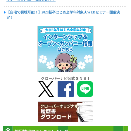
【自宅で視聴可能！】2028新卒はじめ全学年対象★WEBセミナー開催決
定！
クローバーナビ公式ＳＮＳ！