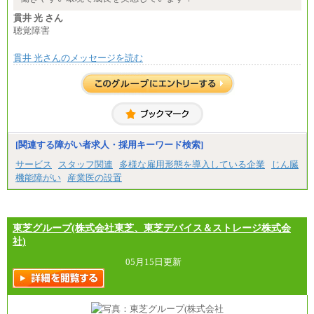
■(株)JTBパブリッシング ※2027年新卒募集終了
貫井 光 さん
総合職 月給271,000円
聴覚障害
■(株)JTBビジネストラベルソリューションズ
貫井 光さんのメッセージを読む
総合職 月給220,000～230,000円＋地域間調整給
エリア総合職 月給206,000円～214,000＋地域間調
整給
※詳細はJTBキャリアサイトよりご確認ください。
■(株)JTBコミュニケーションデザイン
総合職 月給230,000円
みなし残業手当：20,000円（一律支給）※みなし
残業手当の残業時間は10.43時間。
[関連する障がい者求人・採用キーワード検索]
※超過勤務手当：みなし残業時間を超える残業時
サービス
スタッフ関連
多様な雇用形態を導入している企業
じん臓
間に応じて、時間外手当等を支給。
機能障がい
産業医の設置
エリアサポート職 月給188,000円
※超過勤務手当：残業時間については全額時間外
手当を支給。
東芝グループ(株式会社東芝、東芝デバイス＆ストレージ株式会
■（株）JTBグローバルマーケティング＆トラベル
総合職 月給242,000円＋地域間調整給
社)
訪日事業職 月給202,000～227,000円＋地域間調整
給
05月15日更新
※詳細はJTBキャリアサイトよりご確認ください。
■(株)JTBビジネストランスフォーム
総合職 月給205,000～225,000円＋地域間調整給
エリア総合職 月給185,000円＋地域間調整給