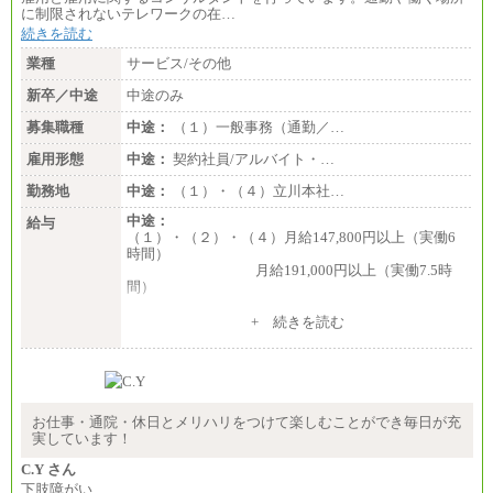
に制限されないテレワークの在…
続きを読む
業種
サービス/その他
新卒／中途
中途のみ
募集職種
中途：
（１）一般事務（通勤／…
雇用形態
中途：
契約社員/アルバイト・…
勤務地
中途：
（１）・（４）立川本社…
中途：
給与
（１）・（２）・（４）月給147,800円以上（実働6
時間）
月給191,000円以上（実働7.5時
間）
（３）月給191,000円以上（実働7.5時間）
+ 続きを読む
（５）月給147,800円以上（実働6時間）
-----
時給 1,226円（実働4.5時間）
※基本給に加算して以下手当有（いずれも時
間額換算額）
お仕事・通院・休日とメリハリをつけて楽しむことができ毎日が充
・退職金相当手当 37円
実しています！
・賞与相当手当 127円
合計時給額 1,390円
C.Y さん
下肢障がい