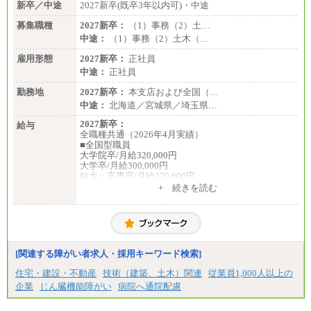
新卒／中途
2027新卒(既卒3年以内可)・中途
募集職種
2027新卒：
（1）事務（2）土…
中途：
（1）事務（2）土木（…
雇用形態
2027新卒：
正社員
中途：
正社員
勤務地
2027新卒：
本支店および全国（…
中途：
北海道／宮城県／埼玉県…
2027新卒：
給与
全職種共通（2026年4月実績）
■全国型職員
大学院卒/月給320,000円
大学卒/月給300,000円
短大・高専卒/月給270,000円
+ 続きを読む
■拠点型職員※
大学院卒/月給256,000円～288,000円
大学卒/月給240,000円～270,000円
短大・高専卒/月給216,000円～243,000円
■特定職員※
[関連する障がい者求人・採用キーワード検索]
大学院卒/月給234,000円～263,000円
大学卒/月給219,000円～246,000円
住宅・建設・不動産
技術（建築、土木）関連
従業員1,000人以上の
短大・高専卒/月給197,000円～222,000円
企業
じん臓機能障がい
病院へ通院配慮
※拠点型職員、特定職員の給与は、生活の拠点が定