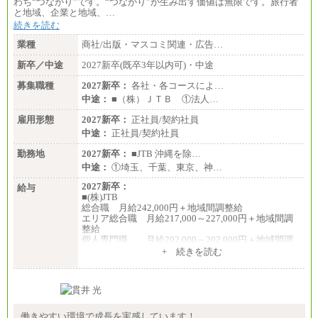
わち“つながり”です。“つながり”が生み出す価値は無限です。旅行者
と地域、企業と地域、…
続きを読む
業種
商社/出版・マスコミ関連・広告…
新卒／中途
2027新卒(既卒3年以内可)・中途
募集職種
2027新卒：
各社・各コースによ…
中途：
■（株）ＪＴＢ ①法人…
雇用形態
2027新卒：
正社員/契約社員
中途：
正社員/契約社員
勤務地
2027新卒：
■JTB 沖縄を除…
中途：
①埼玉、千葉、東京、神…
2027新卒：
給与
■(株)JTB
総合職 月給242,000円＋地域間調整給
エリア総合職 月給217,000～227,000円＋地域間調
整給
個人専門職 月給202,000～202,000円＋地域間調
整給
+ 続きを読む
※詳細はJTBキャリアサイトよりご確認ください。
■(株)JTB商事
総合職 月給208,000～235,000円
エリア総合職 月給180,000～205,000円＋地域手当
※詳細はJTBキャリアサイトよりご確認ください。
働きやすい環境で成長を実感しています！