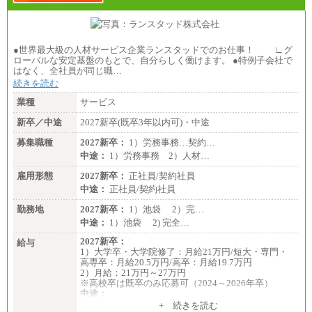
●世界最大級の人材サービス企業ランスタッドでのお仕事！ ∟グ
ローバルな安定基盤のもとで、自分らしく働けます。 ●特例子会社で
はなく、全社員が同じ職…
続きを読む
業種
サービス
新卒／中途
2027新卒(既卒3年以内可)・中途
募集職種
2027新卒：
1）労務事務…契約…
中途：
1）労務事務 2）人材…
雇用形態
2027新卒：
正社員/契約社員
中途：
正社員/契約社員
勤務地
2027新卒：
1）池袋 2）完…
中途：
1）池袋 2) 完全…
2027新卒：
給与
1）大学卒・大学院修了：月給21万円/短大・専門・
高専卒：月給20.5万円/高卒：月給19.7万円
2）月給：21万円～27万円
※高校卒は既卒のみ応募可（2024～2026年卒）
中途：
1）月給：21万円～25万円
+ 続きを読む