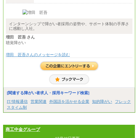
以上
中途：
⑳月給205,000円以上
経験・能力を考慮し、下記を下限として決定しま
㉑月給185,000 円以上
す。
㉒月給185,000 円以上
2025年新卒初任給 大学卒／月給 大学卒269,000円
㉓月給224,500円以上
インターンシップで障がい者採用の姿勢や、サポート体制の手厚さ
※全コース共通※ 能力・経験・勤務地などにより
に感動し入社。
異なります
※試用期間中も給与に変更はございません。
増田 匠吾 さん
聴覚障がい
増田 匠吾さんのメッセージを読む
[関連する障がい者求人・採用キーワード検索]
IT/情報通信
営業関連
外国語を活かせる企業
知的障がい
フレック
スタイム制
商工中金グループ