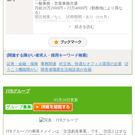
一般事務・営業事務共通
月給20万2000円～23万4000円（勤務地により異な
る）
固定残業／なし 試用期間／あり（6カ月）
※試用期間中も給与に変更はございません
中途：
+ 続きを読む
一般事務・営業事務共通
月給20万2000円～23万4000円（勤務地により異な
る）
固定残業／なし 試用期間／あり（6か月）
※試用期間中も給与に変更はございません。
[関連する障がい者求人・採用キーワード検索]
証券・金融・保険
事務関連
好立地、快適なオフィス環境の企業
ぼ
うこう機能障がい
障害者職業生活相談員が在籍
JTBグループ
05月20日更新
JTBグループの事業ドメインは「交流創造事業」です。 交流とはすな