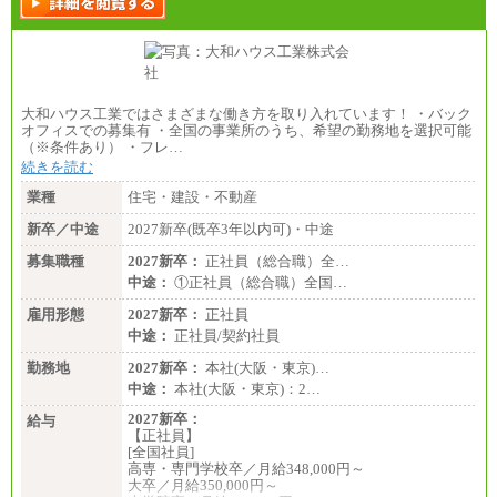
大和ハウス工業ではさまざまな働き方を取り入れています！ ・バック
オフィスでの募集有 ・全国の事業所のうち、希望の勤務地を選択可能
（※条件あり） ・フレ…
続きを読む
業種
住宅・建設・不動産
新卒／中途
2027新卒(既卒3年以内可)・中途
募集職種
2027新卒：
正社員（総合職）全…
中途：
①正社員（総合職）全国…
雇用形態
2027新卒：
正社員
中途：
正社員/契約社員
勤務地
2027新卒：
本社(大阪・東京)…
中途：
本社(大阪・東京)：2…
2027新卒：
給与
【正社員】
[全国社員]
高専・専門学校卒／月給348,000円～
大卒／月給350,000円～