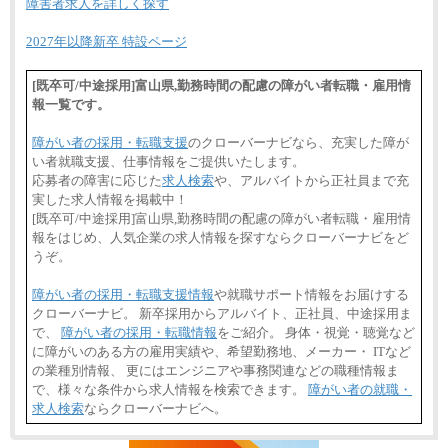
障害者求人を詳しく探す
2027年以降新卒 特設ページ
[既卒可/中途採用]富山県,勤務時間の配慮の障がい者転職・雇用情
報一覧です。
障がい者の採用・転職支援
のクローバーナビなら、充実した障が
い者就職支援、仕事情報をご提供いたします。
応募者の障害に応じた
求人検索
や、アルバイトから正社員まで充
実した求人情報を掲載中！
[既卒可/中途採用]富山県,勤務時間の配慮の障がい者転職・雇用情
報をはじめ、人気企業の求人情報を探すならクローバーナビをど
うぞ。
障がい者の採用・転職支援情報
や就職サポート情報をお届けする
クローバーナビ。 新卒採用からアルバイト、正社員、中途採用ま
で、
障がい者の採用・転職情報
をご紹介。 身体・視覚・聴覚など
に障がいのある方の雇用実績や、希望勤務地、メーカー・ ITなど
の業種別情報、 更にはエンジニアや事務関連などの職種情報ま
で、様々な条件から求人情報を検索できます。
障がい者の就職・
求人検索
ならクローバーナビへ。