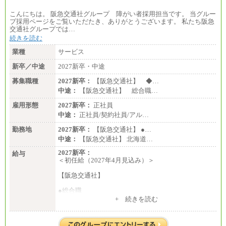
こんにちは。 阪急交通社グループ 障がい者採用担当です。 当グルー
プ採用ページをご覧いただたき、ありがとうございます。 私たち阪急
交通社グループでは…
続きを読む
業種
サービス
新卒／中途
2027新卒・中途
募集職種
2027新卒：
【阪急交通社】 ◆…
中途：
【阪急交通社】 総合職…
雇用形態
2027新卒：
正社員
中途：
正社員/契約社員/アル…
勤務地
2027新卒：
【阪急交通社】 ●…
中途：
【阪急交通社】 北海道…
2027新卒：
給与
＜初任給（2027年4月見込み）＞
【阪急交通社】
●総合職
・大学・院卒
+ 続きを読む
月給250,000円(※1)、247,000円(※2)、242,000円
(※3)、239,000円(※4)、237,000円（※5）