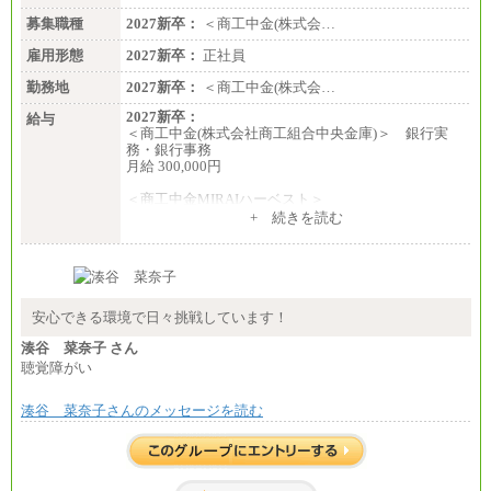
〈大阪・兵庫〉200,000 円
募集職種
〈愛知〉194,500 円 〈福
2027新卒：
＜商工中金(株式会…
岡〉185,000円
雇用形態
2027新卒：
正社員
※基本給のみ（地域手当なし）
勤務地
2027新卒：
＜商工中金(株式会…
※試用期間中も給与変更なし
中途：
2027新卒：
給与
【阪急交通社】
＜商工中金(株式会社商工組合中央金庫)＞ 銀行実
◆正社員/総合職
務・銀行事務
月給250,000円～(※1)、247,000円～(※2)、242,000円
月給 300,000円
～(※3)、239,000円～(※4)、237,000円～（※5）
・月給は一律地域手当を含んだ金額を表示
＜商工中金MIRAIハーベスト＞
（※1…36,000円、※2…33,000円、※3…28,000円、
月給 230,000円
+ 続きを読む
※4…25,000円、※5…23,000円）
※試用期間中も給与に変更はございません
・試用期間中も給与変更なし
◆正社員/基幹職
〈東京・神奈川〉月給219,000 円～ 〈大阪・兵庫〉
月給209,000 円～
安心できる環境で日々挑戦しています！
〈愛知〉月給194,500 円～ 〈福岡〉月給185,000 円～
・一律地域手当なし
湊谷 菜奈子 さん
・試用期間中も給与変更なし
聴覚障がい
◆契約社員
月給187,500円～(※1)、184,000円～(※2)、180,500円
湊谷 菜奈子さんのメッセージを読む
～(※3)、170,500～(※4)、168,000円～（※5）
※1…東京都、埼玉県、千葉県、神奈川県
※2…大阪府、京都府、兵庫県、滋賀県
※3…愛知県、静岡県