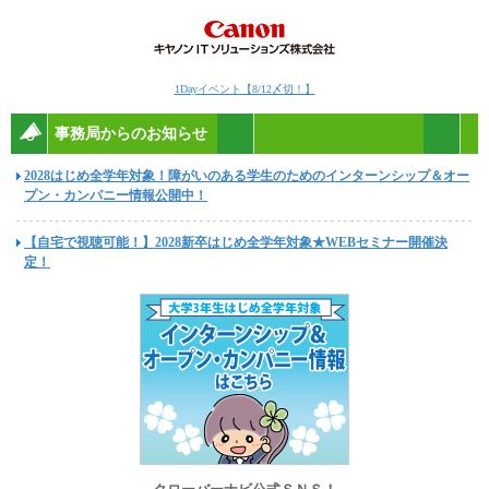
1Dayイベント【8/12〆切！】
事務局からのお知らせ
2028はじめ全学年対象！障がいのある学生のためのインターンシップ＆オー
プン・カンパニー情報公開中！
【自宅で視聴可能！】2028新卒はじめ全学年対象★WEBセミナー開催決
定！