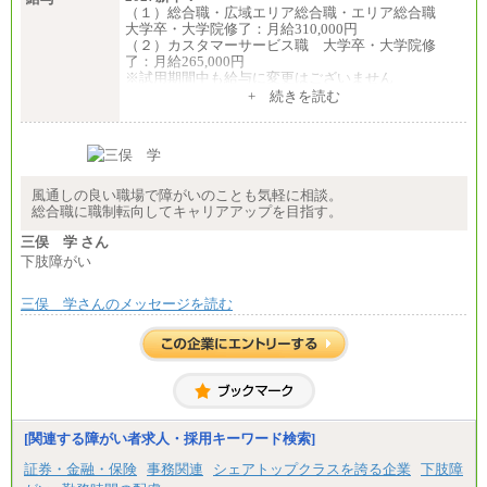
（１）総合職・広域エリア総合職・エリア総合職
大学卒・大学院修了：月給310,000円
（２）カスタマーサービス職 大学卒・大学院修
了：月給265,000円
※試用期間中も給与に変更はございません
+ 続きを読む
風通しの良い職場で障がいのことも気軽に相談。
総合職に職制転向してキャリアアップを目指す。
三俣 学 さん
下肢障がい
三俣 学さんのメッセージを読む
[関連する障がい者求人・採用キーワード検索]
証券・金融・保険
事務関連
シェアトップクラスを誇る企業
下肢障