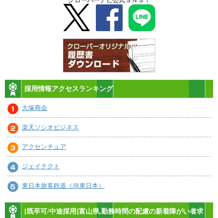
クローバーナビ公式ＳＮＳ！
採用情報アクセスランキング
大塚商会
楽天ソシオビジネス
アクセンチュア
ジェイテクト
東日本旅客鉄道（JR東日本）
[既卒可/中途採用]富山県,勤務時間の配慮の新着障がい者求