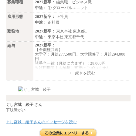
募集職種
2027新卒：
編集職 ビジネス職…
中途：
① グローバルユニット…
雇用形態
2027新卒：
正社員
中途：
正社員
勤務地
2027新卒：
東京本社 東京都…
中途：
東京本社 東京都千代…
2027新卒：
給与
【全職種共通】
大学卒：月給277,500円、大学院修了：月給294,000
円
諸手当一律（月給に含まず）：28,000円
※試用期間中も給与に変更はございません
中途：
+ 続きを読む
【全職種共通】
月給370,000円～
※経験・能力等を考慮の上、当社規定により決定し
ます。
※試用期間中も給与に変更はございません。
※想定年収 6,000,000円～（住居費補助、子手当など
の各種手当を含む金額です）
ぐし宮城 綾子 さん
下肢障がい
ぐし宮城 綾子さんのメッセージを読む