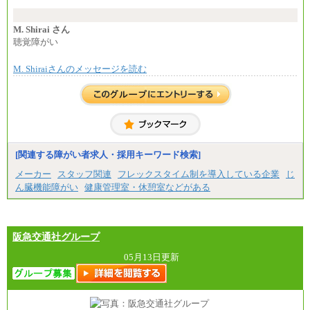
に設定します。
※習熟度を上げるための育成が一定期間必要で
上司の指示に基づき職務を遂行する方については、
M. Shirai さん
月額給与284,000円となります。
聴覚障がい
※個別に設定する給与については、選考の過程
で決定していきます。
M. Shiraiさんのメッセージを読む
※上記に加え、所定労働時間外に勤務をした場
合には、時間外勤務手当を支給します。
※試用期間中も給与に変更はございません。
中途：
＜募集各社・全職種共通＞
月給21万円以上～
※試用期間中の給与に変更はありません。
[関連する障がい者求人・採用キーワード検索]
※経験・能力を考慮し、当社規定により決定いたし
メーカー
スタッフ関連
フレックスタイム制を導入している企業
じ
ます。
ん臓機能障がい
健康管理室・休憩室などがある
阪急交通社グループ
05月13日更新