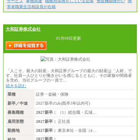
サービス
事務関連
職種別採用をしている企業
免疫機能障がい
障
異なります
害者職業生活相談員が在籍
※試用期間中も給与に変更はございません。
大和証券株式会社
05月09日更新
「人こそ、最大の財産」大和証券グループの最大の財産は「人材」で
す。社員一人ひとりが働きがいを感じるとともに、その家族や関係者
を含め、当社グループの一員で…
続きを読む
業種
証券・金融・保険
新卒／中途
2027新卒のみ(既卒3年以内可)
募集職種
2027新卒：
（1）総合職・広域…
雇用形態
2027新卒：
正社員
勤務地
2027新卒：
東京本社・全国（4…
2027新卒：
給与