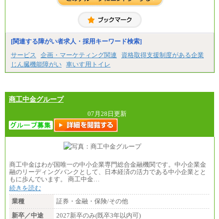
・専門・短大卒
月給229,500円(※1)、226,500円(※2)、221,500円
(※3)、218,500円(※4)、216,500円（※5）
※1…東京都、埼玉県、千葉県、神奈川県
※2…大阪府、京都府、兵庫県、滋賀県
[関連する障がい者求人・採用キーワード検索]
※3…愛知県、静岡県
※4…北海道、宮城県、栃木県、群馬県、長野県、新
サービス
企画・マーケティング関連
資格取得支援制度がある企業
潟県、富山県、石川県、岡山県、広島県、山口県、
じん臓機能障がい
車いす用トイレ
香川県、福岡県
※5…青森県、鳥取県、島根県、愛媛県、高知県、大
分県、長崎県、熊本県、宮崎県、鹿児島県、沖縄
県、福島県、山形県
・月給には一律地域手当を含んだ金額を表示
商工中金グループ
（一律地域手当：※1…36,000円、※2…33,000円、
※3…28,000円、※4…25,000円、※5…23,000円）
07月28日更新
・試用期間中も給与変更なし
●基幹職（地域限定社員）
・大学・院卒／月給185,000 円～219,000 円 ※勤務地
により異なる。
〈東京・神奈川〉219,000 円
商工中金はわが国唯一の中小企業専門総合金融機関です。中小企業金
〈大阪・兵庫〉209,000 円
融のリーディングバンクとして、日本経済の活力である中小企業とと
〈愛知〉194,500 円 〈福岡〉1
もに歩んでいます。 商工中金…
85,000 円
続きを読む
・専門・短大卒／月給185,000 円～210,000 円 ※勤務
業種
証券・金融・保険/その他
地により異なる。
〈東京・神奈川〉210,000 円
新卒／中途
2027新卒のみ(既卒3年以内可)