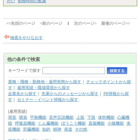
がい
勤務時間の配慮
<<先頭のページ
<前のページ
1
次のページ>
最後のページ>>
検索をやりなおす
他の条件で検索
キーワードで探す
業種・職種・勤務地・雇用形態から探す
｜
チェックポイントから探
す
｜
雇用実績・職場環境から探す
企業名から探す
｜
先輩からのメッセージから探す
｜
PR情報から探
す
｜
セミナー・イベント情報から探す
[雇用実績]
視覚
聴覚
平衡機能
音声言語機能
上肢
下肢
体幹機能
心臓機
能
呼吸器機能
じん臓機能
ぼうこう機能
直腸機能
小腸機能
免
疫機能
肝臓機能
知的
精神
発達
その他