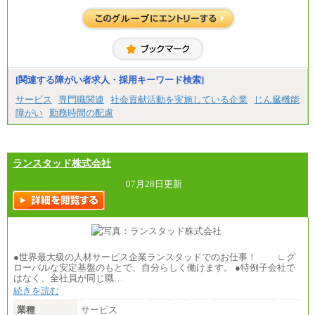
エリア総合職 月給206,000円～214,000＋地域間調
整給
※詳細はJTBキャリアサイトよりご確認ください。
■(株)JTBコミュニケーションデザイン
総合職 月給230,000円
みなし残業手当：20,000円（一律支給）※みなし
残業手当の残業時間は10.43時間。
[関連する障がい者求人・採用キーワード検索]
※超過勤務手当：みなし残業時間を超える残業時
サービス
専門職関連
社会貢献活動を実施している企業
じん臓機能
間に応じて、時間外手当等を支給。
障がい
勤務時間の配慮
エリアサポート職 月給188,000円
※超過勤務手当：残業時間については全額時間外
手当を支給。
ランスタッド株式会社
■（株）JTBグローバルマーケティング＆トラベル
総合職 月給242,000円＋地域間調整給
訪日事業職 月給202,000～227,000円＋地域間調整
07月28日更新
給
※詳細はJTBキャリアサイトよりご確認ください。
■(株)JTBビジネストランスフォーム
総合職 月給205,000～225,000円＋地域間調整給
エリア総合職 月給185,000円＋地域間調整給
●世界最大級の人材サービス企業ランスタッドでのお仕事！ ∟グ
※詳細はJTBキャリアサイトよりご確認ください。
ローバルな安定基盤のもとで、自分らしく働けます。 ●特例子会社で
はなく、全社員が同じ職…
■(株)JTBデータサービス ※2027年新卒募集終了
総合職 月給186,000～194,000円＋地域手当
続きを読む
※詳細はJTBキャリアサイトよりご確認ください。
業種
サービス