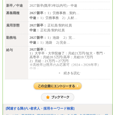
■I&Jデジタルイノベーション(株)
新卒／中途
2027新卒(既卒3年以内可)・中途
総合職 月給224,500～242,600円＋地域手当
※詳細はJTBキャリアサイトよりご確認ください。
募集職種
2027新卒：
1）労務事務…契約…
＜有期社員コース＞
中途：
1）労務事務 2）人材…
■(株)JTBビジネストランスフォーム
雇用形態
有期契約職 月給185,000～195,000円
2027新卒：
正社員/契約社員
※詳細はJTBキャリアサイトよりご確認ください。
中途：
正社員/契約社員
■(株)JTBパブリッシング ※2027年新卒募集終了
勤務地
2027新卒：
1）池袋 2）完…
総合職 月給241,000円
中途：
1）池袋 2) 完全…
中途：
①月給227,000円以上
2027新卒：
給与
②月給212,000円以上
1）大学卒・大学院修了：月給21万円/短大・専門・
③月給172,500円以上
高専卒：月給20.5万円/高卒：月給19.7万円
④月給23万円～37万円
2）月給：21万円～27万円
⑤月給20万円～25万円
※高校卒は既卒のみ応募可（2024～2026年卒）
⑥月給33万円～48万円
中途：
⑦月給271,000円以上
1）月給：21万円～25万円
+ 続きを読む
⑧～⑮月給200,000円〜月給400,000円
2）月給：21万円～27万円
⑯月給185,000円以上
⑰月給237,000円以上
⑱月給212,000円以上
⑲東京：月給202,000 円以上 、京都：月給193,000 円
以上
⑳月給205,000円以上
㉑月給185,000 円以上
㉒月給185,000 円以上
[関連する障がい者求人・採用キーワード検索]
㉓月給224,500円以上
※全コース共通※ 能力・経験・勤務地などにより