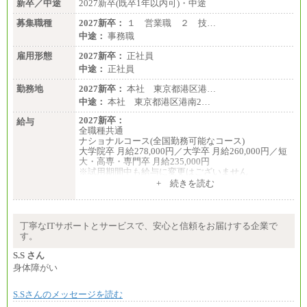
新卒／中途
2027新卒(既卒1年以内可)・中途
募集職種
2027新卒：
１ 営業職 ２ 技…
中途：
事務職
雇用形態
2027新卒：
正社員
中途：
正社員
勤務地
2027新卒：
本社 東京都港区港…
中途：
本社 東京都港区港南2…
2027新卒：
給与
全職種共通
ナショナルコース(全国勤務可能なコース)
大学院卒 月給278,000円／大学卒 月給260,000円／短
大・高専・専門卒 月給235,000円
※試用期間中も給与に変更はございません
+ 続きを読む
エリアコース(一定地域であれば移動可能なコース)
大学院卒 月給264,000円／大学卒 月給250,000円／短
大・高専・専門卒 月給225,000円
※試用期間中も給与に変更はございません
丁寧なITサポートとサービスで、安心と信頼をお届けする企業で
中途：
す。
月給：250,000円～400,000円
想定年収：4,000,000円～6,000,000円
S.S さん
※試用期間中も給与に変更はございません。
身体障がい
S.Sさんのメッセージを読む