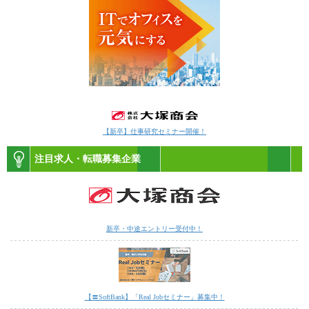
【新卒】仕事研究セミナー開催！
注目求人・転職募集企業
新卒・中途エントリー受付中！
【〓SoftBank】「Real Jobセミナー」募集中！