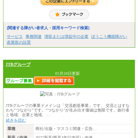
[関連する障がい者求人・採用キーワード検索]
サービス
事務関連
増収または増益中の企業
ぼうこう機能障がい
産業医の設置
JTBグループ
05月20日更新
JTBグループの事業ドメインは「交流創造事業」です。 交流とはすな
わち“つながり”です。“つながり”が生み出す価値は無限です。旅行者
と地域、企業と地域、…
続きを読む
業種
商社/出版・マスコミ関連・広告…
新卒／中途
2027新卒(既卒3年以内可)・中途