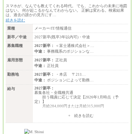
スマホが、なんでも教えてくれる時代。 でも、これからの未来に地図
はない。 何が起こるかなんてわからない。 正解は変わる。検索結果
は、過去の誰かの見方にす…
続きを読む
業種
メーカー/IT/情報通信
新卒／中途
2027新卒(既卒3年以内可)・中途
募集職種
2027新卒：
＜富士通株式会社＞…
中途：
事務職系のポジションな…
雇用形態
2027新卒：
正社員
中途：
正社員
勤務地
2027新卒：
・本店 〒211…
中途：
ポジションによって勤務…
2027新卒：
給与
募集各社・全職種共通
担う職責に応じて決定【2026年1月時点（予
定）】
月給284,000円または月給315,000円
※入社後早期から、自律的な業務遂行が求めら
+ 続きを読む
れる職務を担う方については、月額給与315,000円で
す。
なお、高度なスキルや専門性を持ち、より高
い職責を担う方については、さらに高い金額を個別