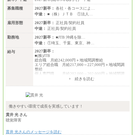
募集職種
2027新卒：
各社・各コースによ…
中途：
■（株）ＪＴＢ ①法人…
雇用形態
2027新卒：
正社員/契約社員
中途：
正社員/契約社員
勤務地
2027新卒：
■JTB 沖縄を除…
中途：
①埼玉、千葉、東京、神…
2027新卒：
給与
■(株)JTB
総合職 月給242,000円＋地域間調整給
エリア総合職 月給217,000～227,000円＋地域間調
整給
個人専門職 月給202,000～202,000円＋地域間調
整給
+ 続きを読む
※詳細はJTBキャリアサイトよりご確認ください。
■(株)JTB商事
総合職 月給208,000～235,000円
エリア総合職 月給180,000～205,000円＋地域手当
※詳細はJTBキャリアサイトよりご確認ください。
働きやすい環境で成長を実感しています！
■(株)JTBパブリッシング ※2027年新卒募集終了
貫井 光 さん
総合職 月給271,000円
聴覚障害
■(株)JTBビジネストラベルソリューションズ
貫井 光さんのメッセージを読む
総合職 月給220,000～230,000円＋地域間調整給