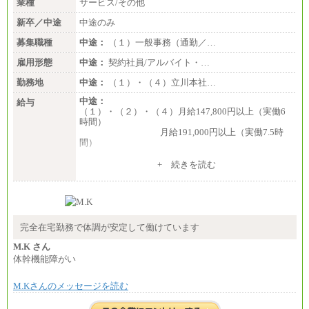
業種
サービス/その他
新卒／中途
中途のみ
募集職種
中途：
（１）一般事務（通勤／…
雇用形態
中途：
契約社員/アルバイト・…
勤務地
中途：
（１）・（４）立川本社…
中途：
給与
（１）・（２）・（４）月給147,800円以上（実働6
時間）
月給191,000円以上（実働7.5時
間）
（３）月給191,000円以上（実働7.5時間）
+ 続きを読む
（５）月給147,800円以上（実働6時間）
-----
時給 1,226円（実働4.5時間）
※基本給に加算して以下手当有（いずれも時
間額換算額）
完全在宅勤務で体調が安定して働けています
・退職金相当手当 37円
・賞与相当手当 127円
M.K さん
合計時給額 1,390円
体幹機能障がい
※全ての求人において試用期間中も給与に変更はご
M.Kさんのメッセージを読む
ざいません。