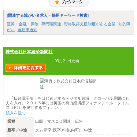
※4…北海道、宮城県、栃木県、群馬県、長野県、新
潟県、富山県、石川県、岡山県、広島県、山口県、
香川県、福岡県
[関連する障がい者求人・採用キーワード検索]
※5…青森県、鳥取県、島根県、愛媛県、高知県、大
分県、長崎県、熊本県、宮崎県、鹿児島県、沖縄
証券・金融・保険
専門職関連
資格取得支援制度がある企業
知的障
県、福島県、山形県
がい
自動車通勤
◆パート・アルバイト
時給制：最低時給額 1,050円～ ※勤務地により異な
る。
株式会社日本経済新聞社
【エアサーブ】
月給223,000円～
05月21日更新
・試用期間中も給与変更なし
「日経電子版」をはじめとするデジタル領域、グローバル展開にも
力を入れ、２０１５年には英国の有力経済紙フィナンシャル・タイム
ズ（FT）を発行するフィナン…
続きを読む
業種
出版・マスコミ関連・広告
新卒／中途
2027新卒(既卒3年以内可)・中途