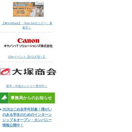
【〓SoftBank】「Real Jobセミナー」募
集中！
1Dayイベント【8/12〆切！】
新卒・中途エントリー受付中！
事務局からのお知らせ
2028はじめ全学年対象！障がい
のある学生のためのインターン
シップ＆オープン・カンパニー
情報公開中！