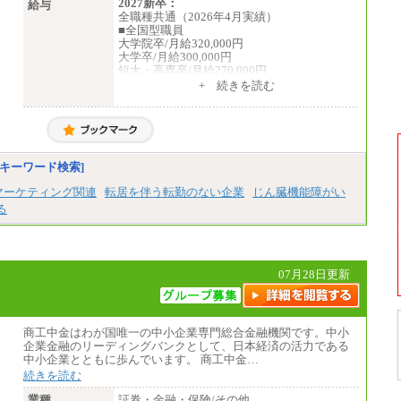
2027新卒：
給与
全職種共通（2026年4月実績）
■全国型職員
大学院卒/月給320,000円
大学卒/月給300,000円
短大・高専卒/月給270,000円
+ 続きを読む
■拠点型職員※
大学院卒/月給256,000円～288,000円
大学卒/月給240,000円～270,000円
短大・高専卒/月給216,000円～243,000円
■特定職員※
キーワード検索]
大学院卒/月給234,000円～263,000円
大学卒/月給219,000円～246,000円
マーケティング関連
転居を伴う転勤のない企業
じん臓機能障がい
短大・高専卒/月給197,000円～222,000円
る
※拠点型職員、特定職員の給与は、生活の拠
点が定まることによるメリットおよび地域ご
との生計費などの地域差指数を勘案して拠点
ごとに定めています。
07月28日更新
中途：
全職種共通
月給制
226,600円～390,100円（勤務地域等により異
商工中金はわが国唯一の中小企業専門総合金融機関です。中小
なります）
企業金融のリーディングバンクとして、日本経済の活力である
・ご経験やスキルを考慮し、選考の中で決定
中小企業とともに歩んでいます。 商工中金…
いたします。
続きを読む
・試用期間中も同額支給します。
業種
証券・金融・保険/その他