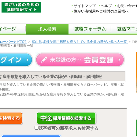
サイトマップ
ヘルプ
お問い合わ
障がい者採用をご検討の企業様へ
ローバーナビTOP
>
富山県,多様な雇用形態を導入している企業の障がい者求人一覧
>
[
者転職・雇用情報一覧
多様な雇用形態を導入している企業の障がい者転職・雇用情報
雇用形態を導入している企業の障がい者転職・雇用情報ならクローバーナビ。雇用・就
を掲載。
[既卒可/中途採用]富山県,多様な雇用形態を導入している企業の障がい者転職・雇
既卒者可の新卒求人も検索する