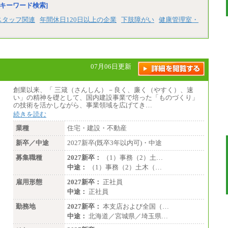
キーワード検索]
スタッフ関連
年間休日120日以上の企業
下肢障がい
健康管理室・
07月06日更新
創業以来、「 三箴（さんしん）－良く、廉く（やすく）、速
い」の精神を礎として、国内建設事業で培った「ものづくり」
の技術を活かしながら、事業領域を広げてき…
続きを読む
業種
住宅・建設・不動産
新卒／中途
2027新卒(既卒3年以内可)・中途
募集職種
2027新卒：
（1）事務（2）土…
中途：
（1）事務（2）土木（…
雇用形態
2027新卒：
正社員
中途：
正社員
勤務地
2027新卒：
本支店および全国（…
中途：
北海道／宮城県／埼玉県…