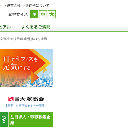
せ
運営会社
著作権について
既卒可/中途採用]富山県,多様な雇用
【新卒】仕事研究セミナー開催！
注目求人・転職募集企
業