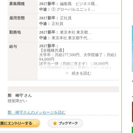
募集職種
2027新卒：
編集職 ビジネス職…
中途：
① グローバルユニット…
雇用形態
2027新卒：
正社員
中途：
正社員
勤務地
2027新卒：
東京本社 東京都…
中途：
東京本社 東京都千代…
2027新卒：
給与
【全職種共通】
大学卒：月給277,500円、大学院修了：月給2
94,000円
諸手当一律（月給に含まず）：28,000円
※試用期間中も給与に変更はございません
中途：
+ 続きを読む
【全職種共通】
月給370,000円～
※経験・能力等を考慮の上、当社規定により
決定します。
※試用期間中も給与に変更はございません。
鄭 峰守 さん
※想定年収 6,000,000円～（住居費補助、子
聴覚障がい
手当などの各種手当を含む金額です）
鄭 峰守さんのメッセージを読む