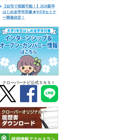
【自宅で視聴可能！】2028新卒
はじめ全学年対象★WEBセミナ
ー開催決定！
クローバーナビ公式ＳＮＳ！
採用情報アクセスラン