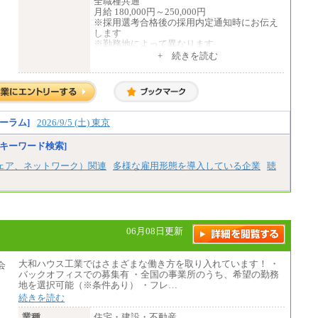
全職種共通
月給 180,000円～250,000円
※採用選考合格後の採用内定通知時にお伝え
します
※勤務地によって異なります
+ 続きを読む
中途：
全職種共通
月給 200,000円～250,000円
入社時の処遇は経験・能力を考慮の上、当社
規程により決定します。
具体的な金額は採用選考合格後に採用内定通
ーラム]
2026/9/5 (土) 東京
知時にお伝えします。
キーワード検索]
ェア、ネットワーク）関連
多様な雇用形態を導入している企業
聴
06月08日更新
大和ハウス工業ではさまざまな働き方を取り入れています！ ・
バックオフィスでの募集有 ・全国の事業所のうち、希望の勤務
地を選択可能（※条件あり） ・フレ…
続きを読む
業種
住宅・建設・不動産