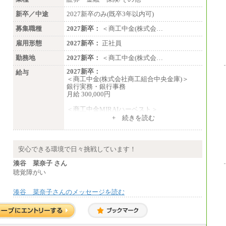
新卒／中途
2027新卒のみ(既卒3年以内可)
募集職種
2027新卒：
＜商工中金(株式会…
雇用形態
2027新卒：
正社員
勤務地
2027新卒：
＜商工中金(株式会…
2027新卒：
給与
＜商工中金(株式会社商工組合中央金庫)＞
銀行実務・銀行事務
月給 300,000円
＜商工中金MIRAIハーベスト＞
月給 230,000円
+ 続きを読む
※試用期間中も給与に変更はございません
安心できる環境で日々挑戦しています！
湊谷 菜奈子 さん
聴覚障がい
湊谷 菜奈子さんのメッセージを読む