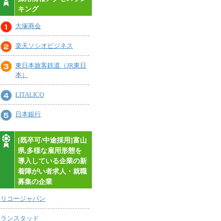
キング
大塚商会
楽天ソシオビジネス
東日本旅客鉄道（JR東日
本）
LITALICO
日本銀行
[既卒可/中途採用]富山
県,多様な雇用形態を
導入している企業の新
着障がい者求人・就職
募集の企業
リコージャパン
ランスタッド