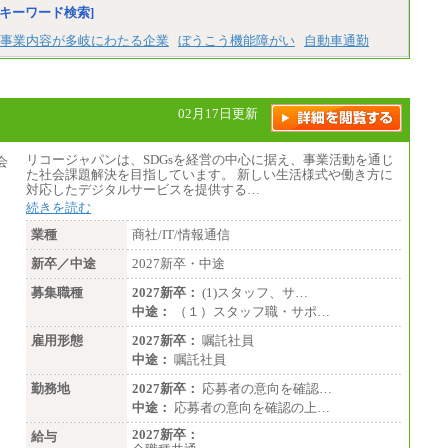
キーワード検索]
事業内容が多岐にわたる企業
ぼうこう機能障がい
自動車通勤
02月17日更新
リコージャパンは、SDGsを経営の中心に据え、事業活動を通じ
た社会課題解決を目指しています。 新しい生活様式や働き方に
対応したデジタルサービスを提供する…
続きを読む
業種
商社/IT/情報通信
新卒／中途
2027新卒・中途
募集職種
2027新卒：
(1)スタッフ、サ…
中途：
（１）スタッフ職・サポ…
雇用形態
2027新卒：
嘱託社員
中途：
嘱託社員
勤務地
2027新卒：
応募者の意向を確認…
中途：
応募者の意向を確認の上…
2027新卒：
給与