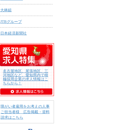
大林組
JTBグループ
日本経済新聞社
名古屋地区、尾張地区、三
河地区など、愛知県内で積
極採用企業の求人情報はこ
ちらから！
障がい者雇用をお考えの人事
ご担当者様 広告掲載・資料
請求はこちら