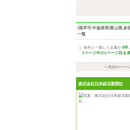
[既卒可/中途採用]富山県
一覧
8件
条件と一致した企業が
1ページ中の1ページ目を
<<先頭のペー
株式会社日本経済新聞社