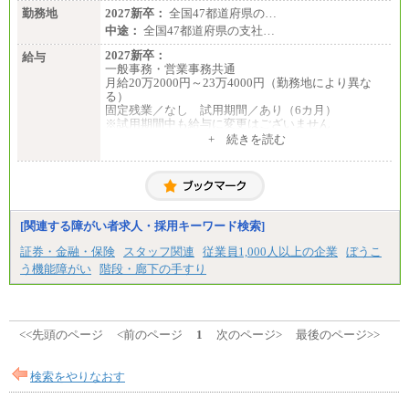
勤務地
2027新卒：
全国47都道府県の…
中途：
全国47都道府県の支社…
2027新卒：
給与
一般事務・営業事務共通
月給20万2000円～23万4000円（勤務地により異な
る）
固定残業／なし 試用期間／あり（6カ月）
※試用期間中も給与に変更はございません
中途：
+ 続きを読む
一般事務・営業事務共通
月給20万2000円～23万4000円（勤務地により異な
る）
固定残業／なし 試用期間／あり（6か月）
※試用期間中も給与に変更はございません。
[関連する障がい者求人・採用キーワード検索]
証券・金融・保険
スタッフ関連
従業員1,000人以上の企業
ぼうこ
う機能障がい
階段・廊下の手すり
<<先頭のページ
<前のページ
1
次のページ>
最後のページ>>
検索をやりなおす