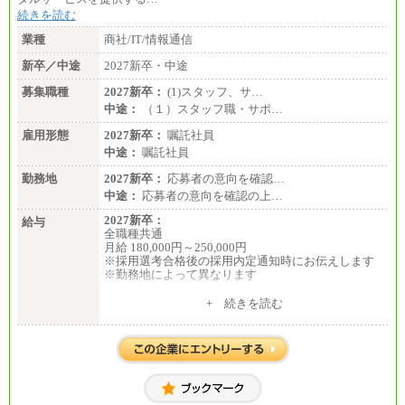
続きを読む
業種
商社/IT/情報通信
新卒／中途
2027新卒・中途
募集職種
2027新卒：
(1)スタッフ、サ…
中途：
（１）スタッフ職・サポ…
雇用形態
2027新卒：
嘱託社員
中途：
嘱託社員
勤務地
2027新卒：
応募者の意向を確認…
中途：
応募者の意向を確認の上…
2027新卒：
給与
全職種共通
月給 180,000円～250,000円
※採用選考合格後の採用内定通知時にお伝えします
※勤務地によって異なります
中途：
+ 続きを読む
全職種共通
月給 200,000円～250,000円
入社時の処遇は経験・能力を考慮の上、当社規程に
より決定します。
具体的な金額は採用選考合格後に採用内定通知時に
お伝えします。