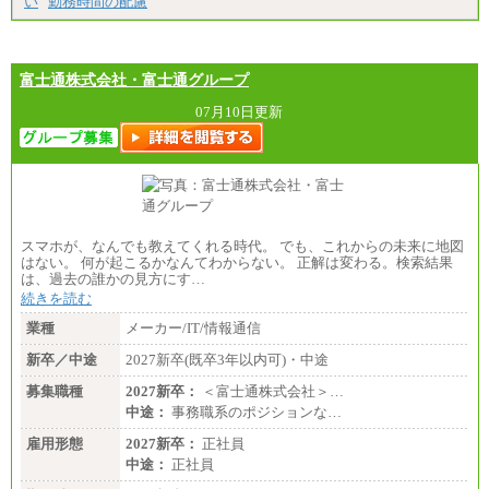
い
勤務時間の配慮
エリアサポート職 月給188,000円
※超過勤務手当：残業時間については全額時間外
手当を支給。
富士通株式会社・富士通グループ
■（株）JTBグローバルマーケティング＆トラベル
総合職 月給242,000円＋地域間調整給
訪日事業職 月給202,000～227,000円＋地域間調整
07月10日更新
給
※詳細はJTBキャリアサイトよりご確認ください。
■(株)JTBビジネストランスフォーム
総合職 月給205,000～225,000円＋地域間調整給
エリア総合職 月給185,000円＋地域間調整給
※詳細はJTBキャリアサイトよりご確認ください。
スマホが、なんでも教えてくれる時代。 でも、これからの未来に地図
■(株)JTBデータサービス ※2027年新卒募集終了
はない。 何が起こるかなんてわからない。 正解は変わる。検索結果
総合職 月給186,000～194,000円＋地域手当
は、過去の誰かの見方にす…
※詳細はJTBキャリアサイトよりご確認ください。
続きを読む
■I&Jデジタルイノベーション(株)
業種
メーカー/IT/情報通信
総合職 月給224,500～242,600円＋地域手当
※詳細はJTBキャリアサイトよりご確認ください。
新卒／中途
2027新卒(既卒3年以内可)・中途
＜有期社員コース＞
募集職種
2027新卒：
＜富士通株式会社＞…
■(株)JTBビジネストランスフォーム
中途：
事務職系のポジションな…
有期契約職 月給185,000～195,000円
※詳細はJTBキャリアサイトよりご確認ください。
雇用形態
2027新卒：
正社員
中途：
正社員
■(株)JTBパブリッシング ※2027年新卒募集終了
総合職 月給241,000円