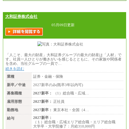
大和証券株式会社
05月09日更新
「人こそ、最大の財産」大和証券グループの最大の財産は「人材」で
す。社員一人ひとりが働きがいを感じるとともに、その家族や関係者
を含め、当社グループの一員で…
続きを読む
業種
証券・金融・保険
新卒／中途
2027新卒のみ(既卒3年以内可)
募集職種
2027新卒：
（1）総合職・広域…
雇用形態
2027新卒：
正社員
勤務地
2027新卒：
東京本社・全国（4…
2027新卒：
給与
（１）総合職・広域エリア総合職・エリア総合職
大学卒・大学院修了：月給310,000円