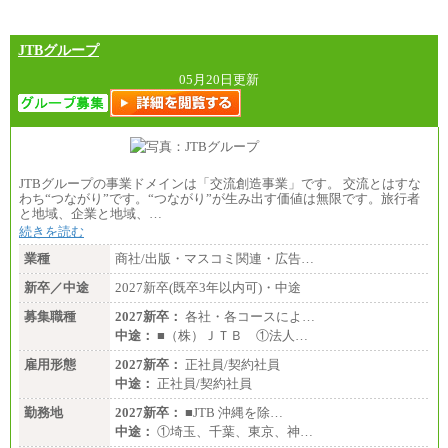
JTBグループ
05月20日更新
JTBグループの事業ドメインは「交流創造事業」です。 交流とはすな
わち“つながり”です。“つながり”が生み出す価値は無限です。旅行者
と地域、企業と地域、…
続きを読む
業種
商社/出版・マスコミ関連・広告…
新卒／中途
2027新卒(既卒3年以内可)・中途
募集職種
2027新卒：
各社・各コースによ…
中途：
■（株）ＪＴＢ ①法人…
雇用形態
2027新卒：
正社員/契約社員
中途：
正社員/契約社員
勤務地
2027新卒：
■JTB 沖縄を除…
中途：
①埼玉、千葉、東京、神…