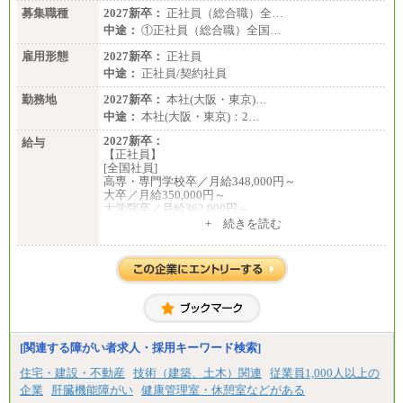
募集職種
2027新卒：
正社員（総合職）全…
中途：
①正社員（総合職）全国…
雇用形態
2027新卒：
正社員
中途：
正社員/契約社員
勤務地
2027新卒：
本社(大阪・東京)…
中途：
本社(大阪・東京)：2…
2027新卒：
給与
【正社員】
[全国社員]
高専・専門学校卒／月給348,000円～
大卒／月給350,000円～
大学院卒／月給362,000円～
[地域社員]月給295,000円～
+ 続きを読む
中途：
【正社員】
[全国社員]月給348,000円～
[地域社員]月給295,000円～
※試用期間中も給与に変更はございません
【契約社員】月給200,000円～
[関連する障がい者求人・採用キーワード検索]
住宅・建設・不動産
技術（建築、土木）関連
従業員1,000人以上の
企業
肝臓機能障がい
健康管理室・休憩室などがある