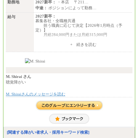
勤務地
2027新卒：
・本店 〒211…
中途：
中途：
ポジションによって勤務…
①月給227,000円以上
②月給212,000円以上
2027新卒：
給与
③月給172,500円以上
募集各社・全職種共通
④月給23万円～37万円
担う職責に応じて決定【2026年1月時点（予
⑤月給20万円～25万円
定）】
⑥月給33万円～48万円
月給284,000円または月給315,000円
⑦月給271,000円以上
⑧～⑮月給200,000円〜月給400,000円
※入社後早期から、自律的な業務遂行が求めら
+ 続きを読む
⑯月給185,000円以上
れる職務を担う方については、月額給与315,000円で
⑰月給237,000円以上
す。
⑱月給212,000円以上
なお、高度なスキルや専門性を持ち、より高
⑲東京：月給202,000 円以上 、京都：月給193,000 円
い職責を担う方については、さらに高い金額を個別
以上
に設定します。
⑳月給205,000円以上
※習熟度を上げるための育成が一定期間必要で
㉑月給185,000 円以上
上司の指示に基づき職務を遂行する方については、
M. Shirai さん
㉒月給185,000 円以上
月額給与284,000円となります。
聴覚障がい
㉓月給224,500円以上
※個別に設定する給与については、選考の過程
※全コース共通※ 能力・経験・勤務地などにより
で決定していきます。
異なります
M. Shiraiさんのメッセージを読む
※上記に加え、所定労働時間外に勤務をした場
※試用期間中も給与に変更はございません。
合には、時間外勤務手当を支給します。
※試用期間中も給与に変更はございません。
中途：
＜募集各社・全職種共通＞
月給21万円以上～
※試用期間中の給与に変更はありません。
[関連する障がい者求人・採用キーワード検索]
※経験・能力を考慮し、当社規定により決定いたし