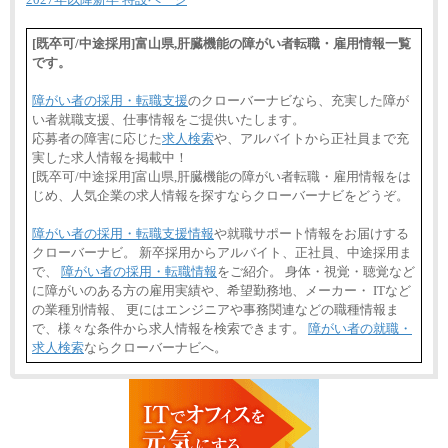
[既卒可/中途採用]富山県,肝臓機能の障がい者転職・雇用情報一覧
です。
障がい者の採用・転職支援
のクローバーナビなら、充実した障が
い者就職支援、仕事情報をご提供いたします。
応募者の障害に応じた
求人検索
や、アルバイトから正社員まで充
実した求人情報を掲載中！
[既卒可/中途採用]富山県,肝臓機能の障がい者転職・雇用情報をは
じめ、人気企業の求人情報を探すならクローバーナビをどうぞ。
障がい者の採用・転職支援情報
や就職サポート情報をお届けする
クローバーナビ。 新卒採用からアルバイト、正社員、中途採用ま
で、
障がい者の採用・転職情報
をご紹介。 身体・視覚・聴覚など
に障がいのある方の雇用実績や、希望勤務地、メーカー・ ITなど
の業種別情報、 更にはエンジニアや事務関連などの職種情報ま
で、様々な条件から求人情報を検索できます。
障がい者の就職・
求人検索
ならクローバーナビへ。