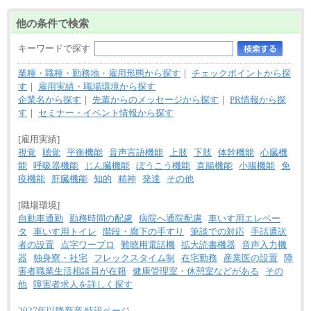
他の条件で検索
キーワードで探す
業種・職種・勤務地・雇用形態から探す
｜
チェックポイントから探
す
｜
雇用実績・職場環境から探す
企業名から探す
｜
先輩からのメッセージから探す
｜
PR情報から探
す
｜
セミナー・イベント情報から探す
[雇用実績]
視覚
聴覚
平衡機能
音声言語機能
上肢
下肢
体幹機能
心臓機
能
呼吸器機能
じん臓機能
ぼうこう機能
直腸機能
小腸機能
免
疫機能
肝臓機能
知的
精神
発達
その他
[職場環境]
自動車通勤
勤務時間の配慮
病院へ通院配慮
車いす用エレベー
タ
車いす用トイレ
階段・廊下の手すり
筆談での対応
手話通訳
者の設置
点字ワープロ
難聴用電話機
拡大読書機器
音声入力機
器
独身寮・社宅
フレックスタイム制
在宅勤務
産業医の設置
障
害者職業生活相談員が在籍
健康管理室・休憩室などがある
その
他
障害者求人を詳しく探す
2027年以降新卒 特設ページ