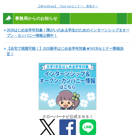
【〓SoftBank】「Real Jobセミナー」募集中！
事務局からのお知らせ
2028はじめ全学年対象！障がいのある学生のためのインターンシップ＆オー
プン・カンパニー情報公開中！
【自宅で視聴可能！】2028新卒はじめ全学年対象★WEBセミナー開催決
定！
クローバーナビ公式ＳＮＳ！