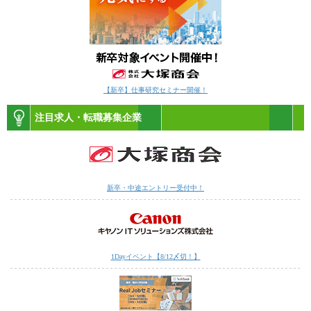
【新卒】仕事研究セミナー開催！
注目求人・転職募集企業
新卒・中途エントリー受付中！
1Dayイベント【8/12〆切！】