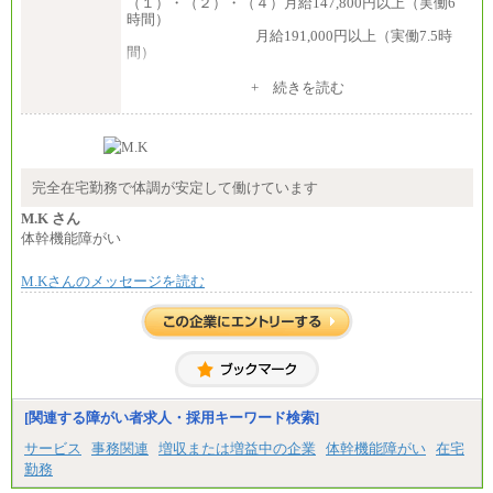
（１）・（２）・（４）月給147,800円以上（実働6
時間）
月給191,000円以上（実働7.5時
間）
（３）月給191,000円以上（実働7.5時間）
+ 続きを読む
（５）月給147,800円以上（実働6時間）
-----
時給 1,226円（実働4.5時間）
※基本給に加算して以下手当有（いずれも時
間額換算額）
完全在宅勤務で体調が安定して働けています
・退職金相当手当 37円
・賞与相当手当 127円
M.K さん
合計時給額 1,390円
体幹機能障がい
※全ての求人において試用期間中も給与に変更はご
M.Kさんのメッセージを読む
ざいません。
[関連する障がい者求人・採用キーワード検索]
サービス
事務関連
増収または増益中の企業
体幹機能障がい
在宅
勤務