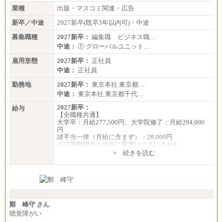
業種
出版・マスコミ関連・広告
新卒／中途
2027新卒(既卒3年以内可)・中途
募集職種
2027新卒：
編集職 ビジネス職…
中途：
① グローバルユニット…
雇用形態
2027新卒：
正社員
中途：
正社員
勤務地
2027新卒：
東京本社 東京都…
中途：
東京本社 東京都千代…
2027新卒：
給与
【全職種共通】
大学卒：月給277,500円、大学院修了：月給294,000
円
諸手当一律（月給に含まず）：28,000円
※試用期間中も給与に変更はございません
中途：
+ 続きを読む
【全職種共通】
月給370,000円～
※経験・能力等を考慮の上、当社規定により決定し
ます。
※試用期間中も給与に変更はございません。
※想定年収 6,000,000円～（住居費補助、子手当など
の各種手当を含む金額です）
鄭 峰守 さん
聴覚障がい