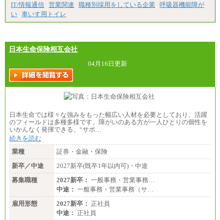
IT/情報通信
営業関連
職種別採用をしている企業
呼吸器機能障が
ます。
い
車いす用トイレ
日本生命保険相互会社
04月16日更新
日本生命では様々な強みをもった幅広い人材を必要としており、活躍
のフィールドは多種多様です。障がいのある方が一人ひとりの個性を
いかんなく発揮できる、“サポ…
続きを読む
業種
証券・金融・保険
新卒／中途
2027新卒(既卒1年以内可)・中途
募集職種
2027新卒：
一般事務・営業事務…
中途：
一般事務・営業事務（サ…
雇用形態
2027新卒：
正社員
中途：
正社員