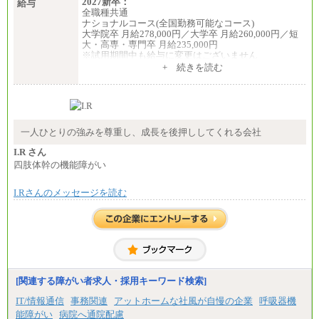
2027新卒：
給与
全職種共通
ナショナルコース(全国勤務可能なコース)
大学院卒 月給278,000円／大学卒 月給260,000円／短
大・高専・専門卒 月給235,000円
※試用期間中も給与に変更はございません
+ 続きを読む
エリアコース(一定地域であれば移動可能なコース)
大学院卒 月給264,000円／大学卒 月給250,000円／短
大・高専・専門卒 月給225,000円
※試用期間中も給与に変更はございません
中途：
月給：250,000円～400,000円
一人ひとりの強みを尊重し、成長を後押ししてくれる会社
想定年収：4,000,000円～6,000,000円
※試用期間中も給与に変更はございません。
I.R さん
四肢体幹の機能障がい
I.Rさんのメッセージを読む
[関連する障がい者求人・採用キーワード検索]
IT/情報通信
事務関連
アットホームな社風が自慢の企業
呼吸器機
能障がい
病院へ通院配慮