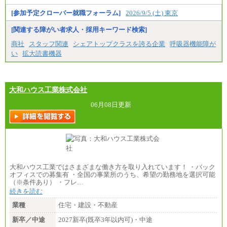
[参加予定クローバー就職フォーラム]
2026/9/5 (土) 東京
[関連する障がい者求人・採用キーワード検索]
商社
スタッフ関連
シェアトップクラスを誇る企業
呼吸器機能障が
い
拡大読書機器
大和ハウス工業株式会社
06月08日更新
大和ハウス工業ではさまざまな働き方を取り入れています！ ・バック
オフィスでの募集有 ・全国の事業所のうち、希望の勤務地を選択可能
（※条件あり） ・フレ…
続きを読む
業種
住宅・建設・不動産
新卒／中途
2027新卒(既卒3年以内可)・中途