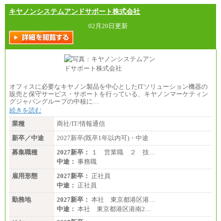
キヤノンシステムアンドサポート株式会社
02月20日更新
オフィスに必要なキヤノン製品を中心としたITソリューション機器の
販売と保守サービス・サポートを行っている、キヤノンマーケティン
グジャパングループの中核に…
続きを読む
業種
商社/IT/情報通信
新卒／中途
2027新卒(既卒1年以内可)・中途
募集職種
2027新卒：
１ 営業職 ２ 技…
中途：
事務職
雇用形態
2027新卒：
正社員
中途：
正社員
勤務地
2027新卒：
本社 東京都港区港…
中途：
本社 東京都港区港南2…