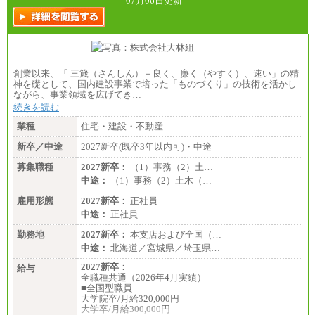
07月06日更新
創業以来、「 三箴（さんしん）－良く、廉く（やすく）、速い」の精
神を礎として、国内建設事業で培った「ものづくり」の技術を活かし
ながら、事業領域を広げてき…
続きを読む
業種
住宅・建設・不動産
新卒／中途
2027新卒(既卒3年以内可)・中途
募集職種
2027新卒：
（1）事務（2）土…
中途：
（1）事務（2）土木（…
雇用形態
2027新卒：
正社員
中途：
正社員
勤務地
2027新卒：
本支店および全国（…
中途：
北海道／宮城県／埼玉県…
2027新卒：
給与
全職種共通（2026年4月実績）
■全国型職員
大学院卒/月給320,000円
大学卒/月給300,000円