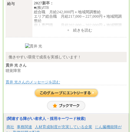
2027新卒：
給与
■(株)JTB
総合職 月給242,000円＋地域間調整給
エリア総合職 月給217,000～227,000円＋地域間調
整給
個人専門職 月給202,000～202,000円＋地域間調
整給
+ 続きを読む
※詳細はJTBキャリアサイトよりご確認ください。
■(株)JTB商事
総合職 月給208,000～235,000円
エリア総合職 月給180,000～205,000円＋地域手当
※詳細はJTBキャリアサイトよりご確認ください。
働きやすい環境で成長を実感しています！
■(株)JTBパブリッシング ※2027年新卒募集終了
貫井 光 さん
総合職 月給271,000円
聴覚障害
■(株)JTBビジネストラベルソリューションズ
貫井 光さんのメッセージを読む
総合職 月給220,000～230,000円＋地域間調整給
エリア総合職 月給206,000円～214,000＋地域間調
整給
※詳細はJTBキャリアサイトよりご確認ください。
■(株)JTBコミュニケーションデザイン
総合職 月給230,000円
みなし残業手当：20,000円（一律支給）※みなし
残業手当の残業時間は10.43時間。
[関連する障がい者求人・採用キーワード検索]
※超過勤務手当：みなし残業時間を超える残業時
商社
事務関連
人材育成制度が充実している企業
じん臓機能障が
間に応じて、時間外手当等を支給。