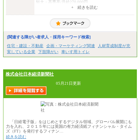
短大・高専卒/月給270,000円
+ 続きを読む
■拠点型職員※
大学院卒/月給256,000円～288,000円
大学卒/月給240,000円～270,000円
短大・高専卒/月給216,000円～243,000円
■特定職員※
[関連する障がい者求人・採用キーワード検索]
大学院卒/月給234,000円～263,000円
大学卒/月給219,000円～246,000円
住宅・建設・不動産
企画・マーケティング関連
人材育成制度が充
短大・高専卒/月給197,000円～222,000円
実している企業
下肢障がい
車いす用トイレ
※拠点型職員、特定職員の給与は、生活の拠点が定
まることによるメリットおよび地域ごとの生計費な
どの地域差指数を勘案して拠点ごとに定めていま
す。
株式会社日本経済新聞社
中途：
全職種共通
05月21日更新
月給制
226,600円～390,100円（勤務地域等により異なりま
す）
・ご経験やスキルを考慮し、選考の中で決定いたし
ます。
・試用期間中も同額支給します。
「日経電子版」をはじめとするデジタル領域、グローバル展開にも
力を入れ、２０１５年には英国の有力経済紙フィナンシャル・タイム
ズ（FT）を発行するフィナン…
続きを読む