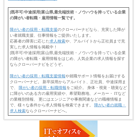
[既卒可/中途採用]富山県,最先端技術・ノウハウを持っている企業
の障がい者転職・雇用情報一覧です。
障がい者の採用・転職支援
のクローバーナビなら、充実した障が
い者就職支援、仕事情報をご提供いたします。
応募者の障害に応じた
求人検索
や、アルバイトから正社員まで充
実した求人情報を掲載中！
[既卒可/中途採用]富山県,最先端技術・ノウハウを持っている企業
の障がい者転職・雇用情報をはじめ、人気企業の求人情報を探す
ならクローバーナビをどうぞ。
障がい者の採用・転職支援情報
や就職サポート情報をお届けする
クローバーナビ。 新卒採用からアルバイト、正社員、中途採用ま
で、
障がい者の採用・転職情報
をご紹介。 身体・視覚・聴覚など
に障がいのある方の雇用実績や、希望勤務地、メーカー・ ITなど
の業種別情報、 更にはエンジニアや事務関連などの職種情報ま
で、様々な条件から求人情報を検索できます。
障がい者の就職・
求人検索
ならクローバーナビへ。