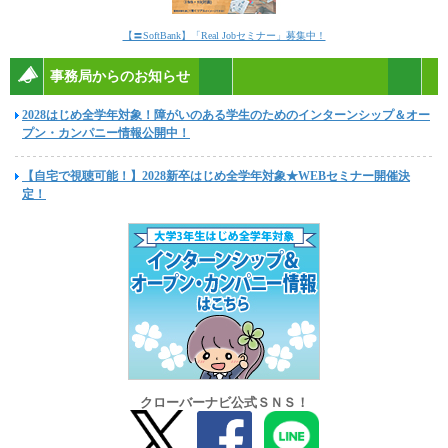
【〓SoftBank】「Real Jobセミナー」募集中！
事務局からのお知らせ
2028はじめ全学年対象！障がいのある学生のためのインターンシップ＆オー
プン・カンパニー情報公開中！
【自宅で視聴可能！】2028新卒はじめ全学年対象★WEBセミナー開催決
定！
クローバーナビ公式ＳＮＳ！