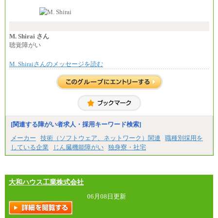
なお、高度なスキルや専門性を持ち、より高
い職責を担う方については、さらに高い金額を個別
に設定します。
※習熟度を上げるための育成が一定期間必要で
上司の指示に基づき職務を遂行する方については、
M. Shirai さん
月額給与284,000円となります。
聴覚障がい
※個別に設定する給与については、選考の過程
で決定していきます。
M. Shiraiさんのメッセージを読む
※上記に加え、所定労働時間外に勤務をした場
合には、時間外勤務手当を支給します。
※試用期間中も給与に変更はございません。
中途：
＜募集各社・全職種共通＞
月給21万円以上～
※試用期間中の給与に変更はありません。
[関連する障がい者求人・採用キーワード検索]
※経験・能力を考慮し、当社規定により決定いたし
メーカー
技術（ソフトウェア、ネットワーク）関連
職種別採用を
ます。
している企業
じん臓機能障がい
独身寮・社宅
大和ハウス工業株式会社
06月08日更新