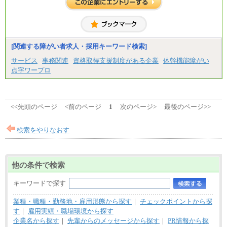
[関連する障がい者求人・採用キーワード検索]
サービス
事務関連
資格取得支援制度がある企業
体幹機能障がい
点字ワープロ
<<先頭のページ
<前のページ
1
次のページ>
最後のページ>>
検索をやりなおす
他の条件で検索
キーワードで探す
業種・職種・勤務地・雇用形態から探す
｜
チェックポイントから探
す
｜
雇用実績・職場環境から探す
企業名から探す
｜
先輩からのメッセージから探す
｜
PR情報から探