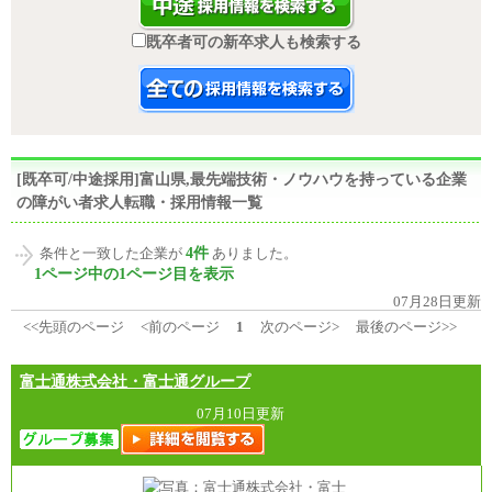
既卒者可の新卒求人も検索する
[既卒可/中途採用]富山県,最先端技術・ノウハウを持っている企業
の障がい者求人転職・採用情報一覧
4件
条件と一致した企業が
ありました。
1ページ中の1ページ目を表示
07月28日更新
<<先頭のページ
<前のページ
1
次のページ>
最後のページ>>
富士通株式会社・富士通グループ
07月10日更新