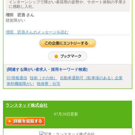
インターンシップで障がい者採用の姿勢や、サポート体制の手厚さ
に感動し入社。
増田 匠吾 さん
聴覚障がい
増田 匠吾さんのメッセージを読む
[関連する障がい者求人・採用キーワード検索]
IT/情報通信
技術（その他）
自動車通勤可（駐車場のある）企業
体幹機能障がい
独身寮・社宅
ランスタッド株式会社
07月28日更新