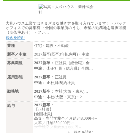
大和ハウス工業ではさまざまな働き方を取り入れています！ ・バック
オフィスでの募集有 ・全国の事業所のうち、希望の勤務地を選択可能
（※条件あり） ・フレ…
続きを読む
業種
住宅・建設・不動産
新卒／中途
2027新卒(既卒3年以内可)・中途
募集職種
2027新卒：
正社員（総合職）全…
中途：
①正社員（総合職）全国…
雇用形態
2027新卒：
正社員
中途：
正社員/契約社員
勤務地
2027新卒：
本社(大阪・東京)…
中途：
本社(大阪・東京)：2…
2027新卒：
給与
【正社員】
[全国社員]
高専・専門学校卒／月給348,000円～
大卒／月給350,000円～
大学院卒／月給362,000円～
[地域社員]月給295,000円～
+ 続きを読む