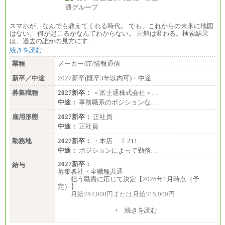
スマホが、なんでも教えてくれる時代。 でも、これからの未来に地図
はない。 何が起こるかなんてわからない。 正解は変わる。検索結果
は、過去の誰かの見方にす…
続きを読む
業種
メーカー/IT/情報通信
新卒／中途
2027新卒(既卒3年以内可)・中途
募集職種
2027新卒：
＜富士通株式会社＞…
中途：
事務職系のポジションな…
雇用形態
2027新卒：
正社員
中途：
正社員
勤務地
2027新卒：
・本店 〒211…
中途：
ポジションによって勤務…
2027新卒：
給与
募集各社・全職種共通
担う職責に応じて決定【2026年1月時点（予
定）】
月給284,000円または月給315,000円
※入社後早期から、自律的な業務遂行が求めら
+ 続きを読む
れる職務を担う方については、月額給与315,000円で
す。