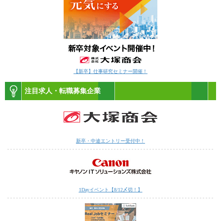
【新卒】仕事研究セミナー開催！
注目求人・転職募集企業
新卒・中途エントリー受付中！
1Dayイベント【8/12〆切！】