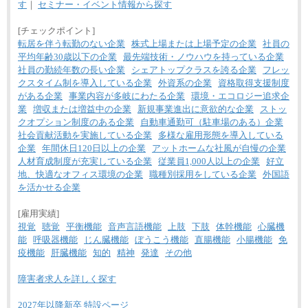
す
｜
セミナー・イベント情報から探す
[チェックポイント]
転居を伴う転勤のない企業
株式上場または上場予定の企業
社員の
平均年齢30歳以下の企業
最先端技術・ノウハウを持っている企業
社員の勤続年数の長い企業
シェアトップクラスを誇る企業
フレッ
クスタイム制を導入している企業
外資系の企業
資格取得支援制度
がある企業
事業内容が多岐にわたる企業
環境・エコロジー追求企
業
増収または増益中の企業
新規事業進出に意欲的な企業
ストッ
クオプション制度のある企業
自動車通勤可（駐車場のある）企業
社会貢献活動を実施している企業
多様な雇用形態を導入している
企業
年間休日120日以上の企業
アットホームな社風が自慢の企業
人材育成制度が充実している企業
従業員1,000人以上の企業
好立
地、快適なオフィス環境の企業
職種別採用をしている企業
外国語
を活かせる企業
[雇用実績]
視覚
聴覚
平衡機能
音声言語機能
上肢
下肢
体幹機能
心臓機
能
呼吸器機能
じん臓機能
ぼうこう機能
直腸機能
小腸機能
免
疫機能
肝臓機能
知的
精神
発達
その他
障害者求人を詳しく探す
2027年以降新卒 特設ページ