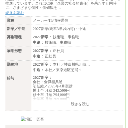
推進しています。これはCSR（企業の社会的責任）を果たすと同時
に、さまざまな個性・価値観を…
続きを読む
業種
メーカー/IT/情報通信
新卒／中途
2027新卒(既卒3年以内可)・中途
募集職種
2027新卒：
技術職、事務職
中途：
技術職、事務職
雇用形態
2027新卒：
正社員
中途：
正社員
勤務地
2027新卒：
本社／神奈川県川崎…
中途：
本社／東京港区芝浦１－…
2027新卒：
給与
全社・全職種共通
初任給／2025年4月実績
博士卒 月給 343,500円
修士卒 月給 294,000円
大学卒 月給 269,000円
※試用期間の給与に変更はございません
+ 続きを読む
中途：
経験・能力を考慮し、下記を下限として決定しま
す。
2025年新卒初任給 大学卒／月給 大学卒269,000円