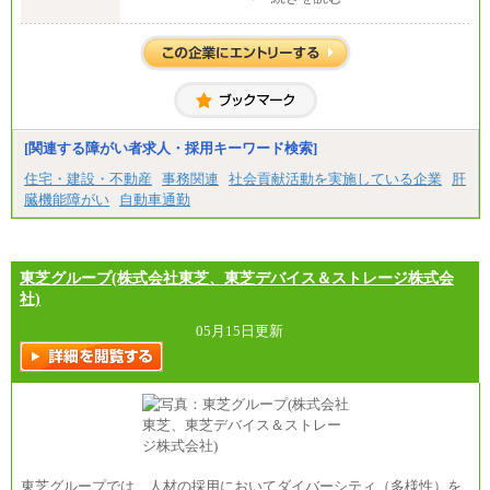
中途：
【正社員】
[全国社員]月給348,000円～
[地域社員]月給295,000円～
※試用期間中も給与に変更はございません
【契約社員】月給200,000円～
[関連する障がい者求人・採用キーワード検索]
住宅・建設・不動産
事務関連
社会貢献活動を実施している企業
肝
臓機能障がい
自動車通勤
東芝グループ(株式会社東芝、東芝デバイス＆ストレージ株式会
社)
05月15日更新
東芝グループでは、人材の採用においてダイバーシティ（多様性）を