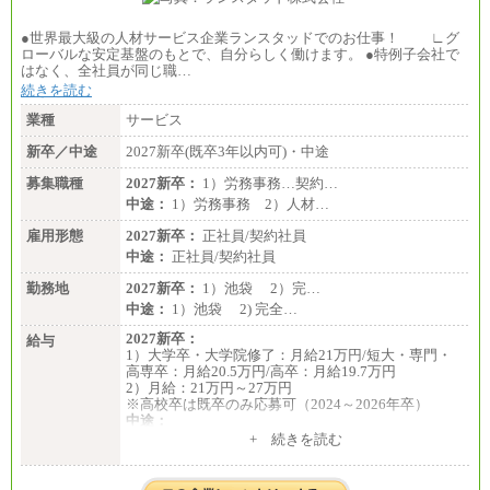
●世界最大級の人材サービス企業ランスタッドでのお仕事！ ∟グ
ローバルな安定基盤のもとで、自分らしく働けます。 ●特例子会社で
はなく、全社員が同じ職…
続きを読む
業種
サービス
新卒／中途
2027新卒(既卒3年以内可)・中途
募集職種
2027新卒：
1）労務事務…契約…
中途：
1）労務事務 2）人材…
雇用形態
2027新卒：
正社員/契約社員
中途：
正社員/契約社員
勤務地
2027新卒：
1）池袋 2）完…
中途：
1）池袋 2) 完全…
2027新卒：
給与
1）大学卒・大学院修了：月給21万円/短大・専門・
高専卒：月給20.5万円/高卒：月給19.7万円
2）月給：21万円～27万円
※高校卒は既卒のみ応募可（2024～2026年卒）
中途：
1）月給：21万円～25万円
+ 続きを読む
2）月給：21万円～27万円