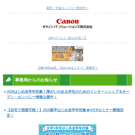
新卒・中途エントリー受付中！
1Dayイベント【8/12〆切！】
【〓SoftBank】「Real Jobセミナー」募集中！
事務局からのお知らせ
2028はじめ全学年対象！障がいのある学生のためのインターンシップ＆オー
プン・カンパニー情報公開中！
【自宅で視聴可能！】2028新卒はじめ全学年対象★WEBセミナー開催決
定！