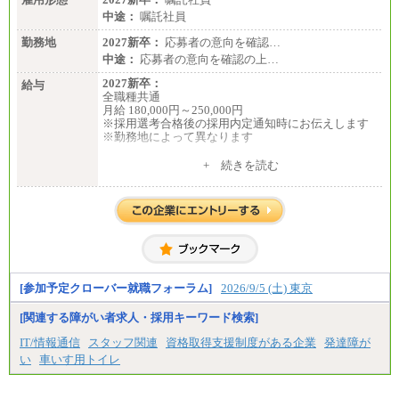
中途：
嘱託社員
■(株)JTBパブリッシング ※2027年新卒募集終了
総合職 月給241,000円
勤務地
2027新卒：
応募者の意向を確認…
中途：
中途：
応募者の意向を確認の上…
①月給227,000円以上
②月給212,000円以上
2027新卒：
給与
③月給172,500円以上
全職種共通
④月給23万円～37万円
月給 180,000円～250,000円
⑤月給20万円～25万円
※採用選考合格後の採用内定通知時にお伝えします
⑥月給33万円～48万円
※勤務地によって異なります
⑦月給271,000円以上
⑧～⑮月給200,000円〜月給400,000円
中途：
+ 続きを読む
⑯月給185,000円以上
全職種共通
⑰月給237,000円以上
月給 200,000円～250,000円
⑱月給212,000円以上
入社時の処遇は経験・能力を考慮の上、当社規程に
⑲東京：月給202,000 円以上 、京都：月給193,000 円
より決定します。
以上
具体的な金額は採用選考合格後に採用内定通知時に
⑳月給205,000円以上
お伝えします。
㉑月給185,000 円以上
㉒月給185,000 円以上
㉓月給224,500円以上
[参加予定クローバー就職フォーラム]
2026/9/5 (土) 東京
※全コース共通※ 能力・経験・勤務地などにより
異なります
※試用期間中も給与に変更はございません。
[関連する障がい者求人・採用キーワード検索]
IT/情報通信
スタッフ関連
資格取得支援制度がある企業
発達障が
い
車いす用トイレ