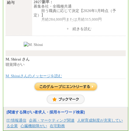
2027新卒：
給与
募集各社・全職種共通
担う職責に応じて決定【2026年1月時点（予
定）】
月給284,000円または月給315,000円
※入社後早期から、自律的な業務遂行が求めら
+ 続きを読む
れる職務を担う方については、月額給与315,000円で
す。
なお、高度なスキルや専門性を持ち、より高
い職責を担う方については、さらに高い金額を個別
に設定します。
※習熟度を上げるための育成が一定期間必要で
上司の指示に基づき職務を遂行する方については、
M. Shirai さん
月額給与284,000円となります。
聴覚障がい
※個別に設定する給与については、選考の過程
で決定していきます。
M. Shiraiさんのメッセージを読む
※上記に加え、所定労働時間外に勤務をした場
合には、時間外勤務手当を支給します。
※試用期間中も給与に変更はございません。
中途：
＜募集各社・全職種共通＞
月給21万円以上～
※試用期間中の給与に変更はありません。
[関連する障がい者求人・採用キーワード検索]
※経験・能力を考慮し、当社規定により決定いたし
IT/情報通信
企画・マーケティング関連
人材育成制度が充実してい
ます。
る企業
心臓機能障がい
在宅勤務