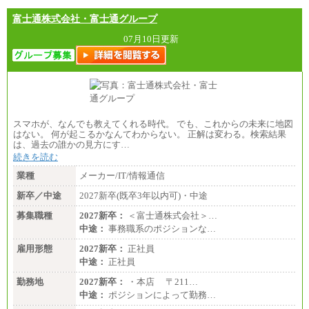
富士通株式会社・富士通グループ
07月10日更新
スマホが、なんでも教えてくれる時代。 でも、これからの未来に地図
はない。 何が起こるかなんてわからない。 正解は変わる。検索結果
は、過去の誰かの見方にす…
続きを読む
業種
メーカー/IT/情報通信
新卒／中途
2027新卒(既卒3年以内可)・中途
募集職種
2027新卒：
＜富士通株式会社＞…
中途：
事務職系のポジションな…
雇用形態
2027新卒：
正社員
中途：
正社員
勤務地
2027新卒：
・本店 〒211…
中途：
ポジションによって勤務…