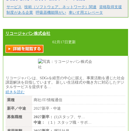
※超過勤務手当：みなし残業時間を超える残業時
サービス
技術（ソフトウェア、ネットワーク）関連
資格取得支援
間に応じて、時間外手当等を支給。
制度がある企業
呼吸器機能障がい
車いす用エレベータ
エリアサポート職 月給188,000円
※超過勤務手当：残業時間については全額時間外
手当を支給。
リコージャパン株式会社
■（株）JTBグローバルマーケティング＆トラベル
総合職 月給242,000円＋地域間調整給
訪日事業職 月給202,000～227,000円＋地域間調整
02月17日更新
給
※詳細はJTBキャリアサイトよりご確認ください。
■(株)JTBビジネストランスフォーム
総合職 月給205,000～225,000円＋地域間調整給
エリア総合職 月給185,000円＋地域間調整給
※詳細はJTBキャリアサイトよりご確認ください。
リコージャパンは、SDGsを経営の中心に据え、事業活動を通じた社会
■(株)JTBデータサービス ※2027年新卒募集終了
課題解決を目指しています。 新しい生活様式や働き方に対応したデジ
総合職 月給186,000～194,000円＋地域手当
タルサービスを提供する…
※詳細はJTBキャリアサイトよりご確認ください。
続きを読む
■I&Jデジタルイノベーション(株)
業種
商社/IT/情報通信
総合職 月給224,500～242,600円＋地域手当
※詳細はJTBキャリアサイトよりご確認ください。
新卒／中途
2027新卒・中途
＜有期社員コース＞
募集職種
2027新卒：
(1)スタッフ、サ…
■(株)JTBビジネストランスフォーム
中途：
（１）スタッフ職・サポ…
有期契約職 月給185,000～195,000円
※詳細はJTBキャリアサイトよりご確認ください。
雇用形態
2027新卒：
嘱託社員