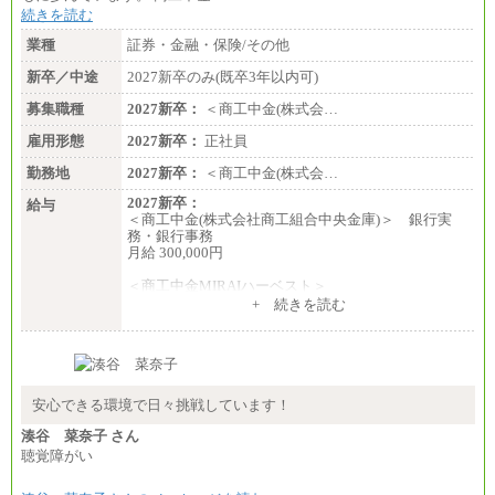
85,000 円
続きを読む
・専門・短大卒／月給185,000 円～210,000 円 ※勤務
業種
証券・金融・保険/その他
地により異なる。
〈東京・神奈川〉210,000 円
新卒／中途
2027新卒のみ(既卒3年以内可)
〈大阪・兵庫〉200,000 円
募集職種
〈愛知〉194,500 円 〈福
2027新卒：
＜商工中金(株式会…
岡〉185,000円
雇用形態
2027新卒：
正社員
※基本給のみ（地域手当なし）
勤務地
2027新卒：
＜商工中金(株式会…
※試用期間中も給与変更なし
中途：
2027新卒：
給与
【阪急交通社】
＜商工中金(株式会社商工組合中央金庫)＞ 銀行実
◆正社員/総合職
務・銀行事務
月給250,000円～(※1)、247,000円～(※2)、242,000円
月給 300,000円
～(※3)、239,000円～(※4)、237,000円～（※5）
・月給は一律地域手当を含んだ金額を表示
＜商工中金MIRAIハーベスト＞
（※1…36,000円、※2…33,000円、※3…28,000円、
月給 230,000円
+ 続きを読む
※4…25,000円、※5…23,000円）
※試用期間中も給与に変更はございません
・試用期間中も給与変更なし
◆正社員/基幹職
〈東京・神奈川〉月給219,000 円～ 〈大阪・兵庫〉
月給209,000 円～
安心できる環境で日々挑戦しています！
〈愛知〉月給194,500 円～ 〈福岡〉月給185,000 円～
・一律地域手当なし
湊谷 菜奈子 さん
・試用期間中も給与変更なし
聴覚障がい
◆契約社員
月給187,500円～(※1)、184,000円～(※2)、180,500円