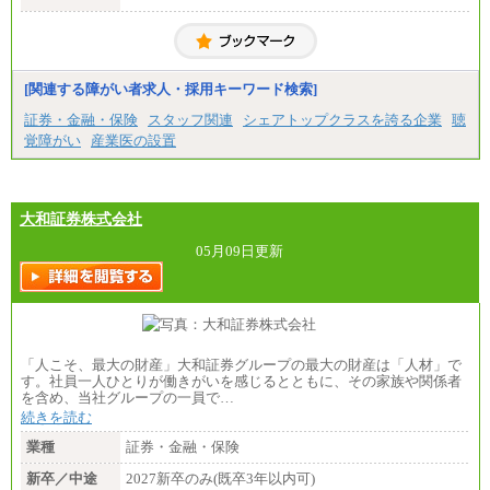
月給20万2000円～23万4000円（勤務地により異な
る）
固定残業／なし 試用期間／あり（6か月）
※試用期間中も給与に変更はございません。
[関連する障がい者求人・採用キーワード検索]
証券・金融・保険
スタッフ関連
シェアトップクラスを誇る企業
聴
覚障がい
産業医の設置
大和証券株式会社
05月09日更新
「人こそ、最大の財産」大和証券グループの最大の財産は「人材」で
す。社員一人ひとりが働きがいを感じるとともに、その家族や関係者
を含め、当社グループの一員で…
続きを読む
業種
証券・金融・保険
新卒／中途
2027新卒のみ(既卒3年以内可)