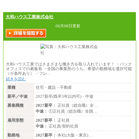
大和ハウス工業株式会社
06月08日更新
大和ハウス工業ではさまざまな働き方を取り入れています！ ・バック
オフィスでの募集有 ・全国の事業所のうち、希望の勤務地を選択可能
（※条件あり） ・フレ…
続きを読む
業種
住宅・建設・不動産
新卒／中途
2027新卒(既卒3年以内可)・中途
募集職種
2027新卒：
正社員（総合職）全…
中途：
①正社員（総合職）全国…
雇用形態
2027新卒：
正社員
中途：
正社員/契約社員
勤務地
2027新卒：
本社(大阪・東京)…