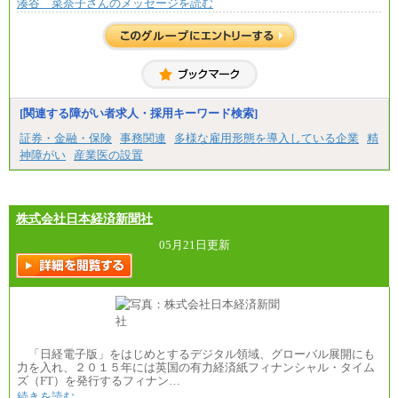
湊谷 菜奈子さんのメッセージを読む
～(※3)、170,500～(※4)、168,000円～（※5）
※1…東京都、埼玉県、千葉県、神奈川県
※2…大阪府、京都府、兵庫県、滋賀県
※3…愛知県、静岡県
※4…北海道、宮城県、栃木県、群馬県、長野県、新
潟県、富山県、石川県、岡山県、広島県、山口県、
香川県、福岡県
[関連する障がい者求人・採用キーワード検索]
※5…青森県、鳥取県、島根県、愛媛県、高知県、大
分県、長崎県、熊本県、宮崎県、鹿児島県、沖縄
証券・金融・保険
事務関連
多様な雇用形態を導入している企業
精
県、福島県、山形県
神障がい
産業医の設置
◆パート・アルバイト
時給制：最低時給額 1,050円～ ※勤務地により異な
る。
株式会社日本経済新聞社
【エアサーブ】
月給223,000円～
05月21日更新
・試用期間中も給与変更なし
「日経電子版」をはじめとするデジタル領域、グローバル展開にも
力を入れ、２０１５年には英国の有力経済紙フィナンシャル・タイム
ズ（FT）を発行するフィナン…
続きを読む