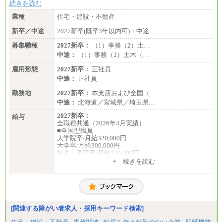
続きを読む
業種
住宅・建設・不動産
新卒／中途
2027新卒(既卒3年以内可)・中途
募集職種
2027新卒：
（1）事務（2）土…
中途：
（1）事務（2）土木（…
雇用形態
2027新卒：
正社員
中途：
正社員
勤務地
2027新卒：
本支店および全国（…
中途：
北海道／宮城県／埼玉県…
2027新卒：
給与
全職種共通（2026年4月実績）
■全国型職員
大学院卒/月給320,000円
大学卒/月給300,000円
短大・高専卒/月給270,000円
+ 続きを読む
■拠点型職員※
大学院卒/月給256,000円～288,000円
大学卒/月給240,000円～270,000円
短大・高専卒/月給216,000円～243,000円
■特定職員※
[関連する障がい者求人・採用キーワード検索]
大学院卒/月給234,000円～263,000円
大学卒/月給219,000円～246,000円