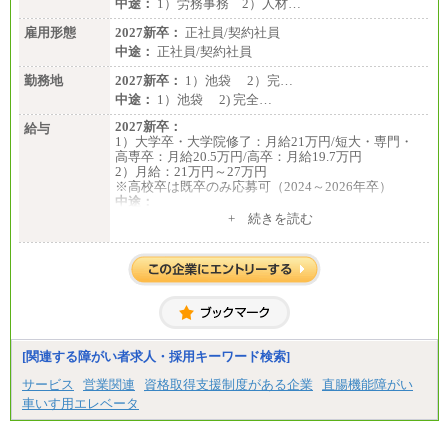
中途：
1）労務事務 2）人材…
雇用形態
2027新卒：
正社員/契約社員
中途：
正社員/契約社員
勤務地
2027新卒：
1）池袋 2）完…
中途：
1）池袋 2) 完全…
2027新卒：
給与
1）大学卒・大学院修了：月給21万円/短大・専門・
高専卒：月給20.5万円/高卒：月給19.7万円
2）月給：21万円～27万円
※高校卒は既卒のみ応募可（2024～2026年卒）
中途：
1）月給：21万円～25万円
+ 続きを読む
2）月給：21万円～27万円
[関連する障がい者求人・採用キーワード検索]
サービス
営業関連
資格取得支援制度がある企業
直腸機能障がい
車いす用エレベータ