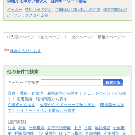
[関連する障がい者求人・採用キーワード検索]
メーカー
技術（その他）
年間休日120日以上の企業
体幹機能障が
い
フレックスタイム制
<<先頭のページ
<前のページ
1
次のページ>
最後のページ>>
検索をやりなおす
他の条件で検索
キーワードで探す
業種・職種・勤務地・雇用形態から探す
｜
チェックポイントから探
す
｜
雇用実績・職場環境から探す
企業名から探す
｜
先輩からのメッセージから探す
｜
PR情報から探
す
｜
セミナー・イベント情報から探す
[雇用実績]
視覚
聴覚
平衡機能
音声言語機能
上肢
下肢
体幹機能
心臓機
能
呼吸器機能
じん臓機能
ぼうこう機能
直腸機能
小腸機能
免