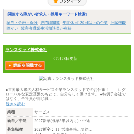
[関連する障がい者求人・採用キーワード検索]
証券・金融・保険
専門職関連
年間休日120日以上の企業
肝臓機能
障がい
障害者職業生活相談員が在籍
ランスタッド株式会社
07月28日更新
●世界最大級の人材サービス企業ランスタッドでのお仕事！ ∟グ
ローバルな安定基盤のもとで、自分らしく働けます。 ●特例子会社で
はなく、全社員が同じ職…
続きを読む
業種
サービス
新卒／中途
2027新卒(既卒3年以内可)・中途
募集職種
2027新卒：
1）労務事務…契約…