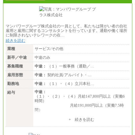
マンパワーグループ株式会社の一員として、私たちは障がい者の自社
雇用と雇用に関するコンサルタントを行っています。通勤や働く場所
に制限されないテレワークの在…
続きを読む
業種
サービス/その他
新卒／中途
中途のみ
募集職種
中途：
（１）一般事務（通勤／…
雇用形態
中途：
契約社員/アルバイト・…
勤務地
中途：
（１）・（４）立川本社…
中途：
給与
（１）・（２）・（４）月給147,800円以上（実働6
時間）
月給191,000円以上（実働7.5時
間）
（３）月給191,000円以上（実働7.5時間）
+ 続きを読む
（５）月給147,800円以上（実働6時間）
-----