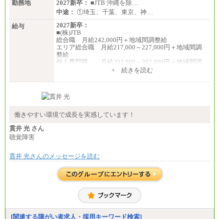
勤務地
2027新卒：
■JTB 沖縄を除…
中途：
①埼玉、千葉、東京、神…
2027新卒：
給与
■(株)JTB
総合職 月給242,000円＋地域間調整給
エリア総合職 月給217,000～227,000円＋地域間調
整給
個人専門職 月給202,000～202,000円＋地域間調
整給
+ 続きを読む
※詳細はJTBキャリアサイトよりご確認ください。
■(株)JTB商事
総合職 月給208,000～235,000円
エリア総合職 月給180,000～205,000円＋地域手当
※詳細はJTBキャリアサイトよりご確認ください。
働きやすい環境で成長を実感しています！
■(株)JTBパブリッシング ※2027年新卒募集終了
貫井 光 さん
総合職 月給271,000円
聴覚障害
■(株)JTBビジネストラベルソリューションズ
貫井 光さんのメッセージを読む
総合職 月給220,000～230,000円＋地域間調整給
エリア総合職 月給206,000円～214,000＋地域間調
整給
※詳細はJTBキャリアサイトよりご確認ください。
■(株)JTBコミュニケーションデザイン
総合職 月給230,000円
みなし残業手当：20,000円（一律支給）※みなし
残業手当の残業時間は10.43時間。
[関連する障がい者求人・採用キーワード検索]