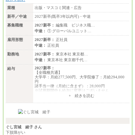
業種
出版・マスコミ関連・広告
新卒／中途
2027新卒(既卒3年以内可)・中途
募集職種
2027新卒：
編集職 ビジネス職…
中途：
① グローバルユニット…
雇用形態
2027新卒：
正社員
中途：
正社員
勤務地
2027新卒：
東京本社 東京都…
中途：
東京本社 東京都千代…
2027新卒：
給与
【全職種共通】
大学卒：月給277,500円、大学院修了：月給294,000
円
諸手当一律（月給に含まず）：28,000円
※試用期間中も給与に変更はございません
中途：
+ 続きを読む
【全職種共通】
月給370,000円～
※経験・能力等を考慮の上、当社規定により決定し
ます。
※試用期間中も給与に変更はございません。
※想定年収 6,000,000円～（住居費補助、子手当など
の各種手当を含む金額です）
ぐし宮城 綾子 さん
下肢障がい