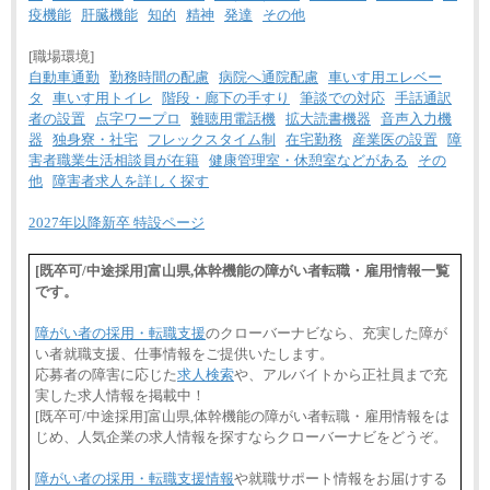
疫機能
肝臓機能
知的
精神
発達
その他
[職場環境]
自動車通勤
勤務時間の配慮
病院へ通院配慮
車いす用エレベー
タ
車いす用トイレ
階段・廊下の手すり
筆談での対応
手話通訳
者の設置
点字ワープロ
難聴用電話機
拡大読書機器
音声入力機
器
独身寮・社宅
フレックスタイム制
在宅勤務
産業医の設置
障
害者職業生活相談員が在籍
健康管理室・休憩室などがある
その
他
障害者求人を詳しく探す
2027年以降新卒 特設ページ
[既卒可/中途採用]富山県,体幹機能の障がい者転職・雇用情報一覧
です。
障がい者の採用・転職支援
のクローバーナビなら、充実した障が
い者就職支援、仕事情報をご提供いたします。
応募者の障害に応じた
求人検索
や、アルバイトから正社員まで充
実した求人情報を掲載中！
[既卒可/中途採用]富山県,体幹機能の障がい者転職・雇用情報をは
じめ、人気企業の求人情報を探すならクローバーナビをどうぞ。
障がい者の採用・転職支援情報
や就職サポート情報をお届けする