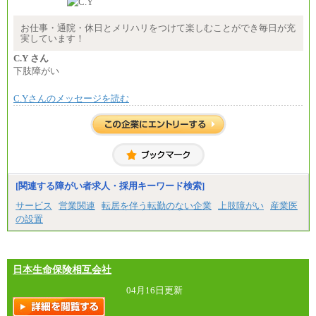
時給 1,226円（実働4.5時間）
※基本給に加算して以下手当有（いずれも時
間額換算額）
お仕事・通院・休日とメリハリをつけて楽しむことができ毎日が充
・退職金相当手当 37円
実しています！
・賞与相当手当 127円
合計時給額 1,390円
C.Y さん
下肢障がい
※全ての求人において試用期間中も給与に変更はご
ざいません。
C.Yさんのメッセージを読む
[関連する障がい者求人・採用キーワード検索]
サービス
営業関連
転居を伴う転勤のない企業
上肢障がい
産業医
の設置
日本生命保険相互会社
04月16日更新