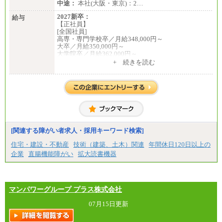
中途：
本社(大阪・東京)：2…
2027新卒：
給与
【正社員】
[全国社員]
高専・専門学校卒／月給348,000円～
大卒／月給350,000円～
大学院卒／月給362,000円～
[地域社員]月給295,000円～
+ 続きを読む
中途：
【正社員】
[全国社員]月給348,000円～
[地域社員]月給295,000円～
※試用期間中も給与に変更はございません
【契約社員】月給200,000円～
[関連する障がい者求人・採用キーワード検索]
住宅・建設・不動産
技術（建築、土木）関連
年間休日120日以上の
企業
直腸機能障がい
拡大読書機器
マンパワーグループ プラス株式会社
07月15日更新