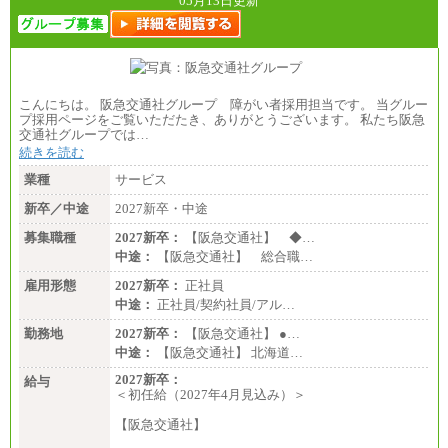
05月13日更新
こんにちは。 阪急交通社グループ 障がい者採用担当です。 当グルー
プ採用ページをご覧いただたき、ありがとうございます。 私たち阪急
交通社グループでは…
続きを読む
業種
サービス
新卒／中途
2027新卒・中途
募集職種
2027新卒：
【阪急交通社】 ◆…
中途：
【阪急交通社】 総合職…
雇用形態
2027新卒：
正社員
中途：
正社員/契約社員/アル…
勤務地
2027新卒：
【阪急交通社】 ●…
中途：
【阪急交通社】 北海道…
2027新卒：
給与
＜初任給（2027年4月見込み）＞
【阪急交通社】