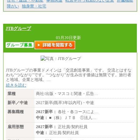
住宅・建設・不動産
事務関連
転居を伴う転勤のない企業
肝臓機能
短大・高専卒/月給197,000円～222,000円
障がい
独身寮・社宅
※拠点型職員、特定職員の給与は、生活の拠点が定
まることによるメリットおよび地域ごとの生計費な
どの地域差指数を勘案して拠点ごとに定めていま
す。
JTBグループ
中途：
全職種共通
05月20日更新
月給制
226,600円～390,100円（勤務地域等により異なりま
す）
・ご経験やスキルを考慮し、選考の中で決定いたし
ます。
・試用期間中も同額支給します。
JTBグループの事業ドメインは「交流創造事業」です。 交流とはすな
わち“つながり”です。“つながり”が生み出す価値は無限です。旅行者
と地域、企業と地域、…
続きを読む
業種
商社/出版・マスコミ関連・広告…
新卒／中途
2027新卒(既卒3年以内可)・中途
募集職種
2027新卒：
各社・各コースによ…
中途：
■（株）ＪＴＢ ①法人…
雇用形態
2027新卒：
正社員/契約社員
中途：
正社員/契約社員