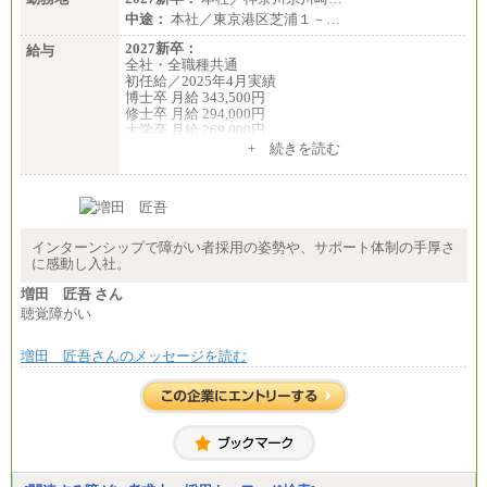
中途：
本社／東京港区芝浦１－…
2027新卒：
給与
全社・全職種共通
初任給／2025年4月実績
博士卒 月給 343,500円
修士卒 月給 294,000円
大学卒 月給 269,000円
※試用期間の給与に変更はございません
+ 続きを読む
中途：
経験・能力を考慮し、下記を下限として決定しま
す。
2025年新卒初任給 大学卒／月給 大学卒269,000円
インターンシップで障がい者採用の姿勢や、サポート体制の手厚さ
に感動し入社。
増田 匠吾 さん
聴覚障がい
増田 匠吾さんのメッセージを読む