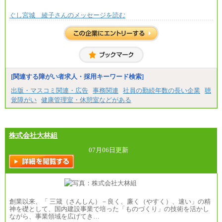
ぐし宮城 綾子さんのメッセージを読む
[関連する障がい者求人・採用キーワード検索]
出版・マスコミ関連・広告
事務関連
社員の勤続年数の長い企業
聴
覚障がい
健康管理室・休憩室などがある
株式会社大林組
07月06日更新
創業以来、「 三箴（さんしん）－良く、廉く（やすく）、速い」の精
神を礎として、国内建設事業で培った「ものづくり」の技術を活かし
ながら、事業領域を広げてき…