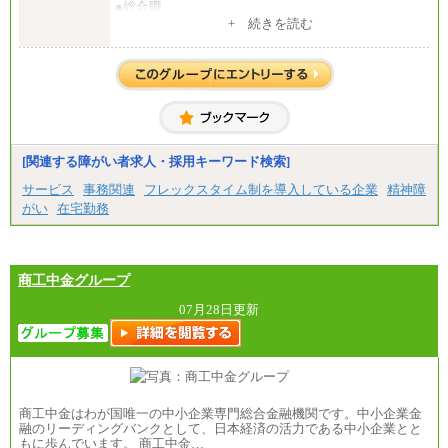
●総合職
・大学・院卒
+ 続きを読む
月給250,000円(※1)、247,000円(※2)、242,000円
(※3)、239,000円(※4)、237,000円（※5）
・専門・短大卒
月給229,500円(※1)、226,500円(※2)、221,500円
(※3)、218,500円(※4)、216,500円（※5）
※1…東京都、埼玉県、千葉県、神奈川県
※2…大阪府、京都府、兵庫県、滋賀県
[関連する障がい者求人・採用キーワード検索]
※3…愛知県、静岡県
※4…北海道、宮城県、栃木県、群馬県、長野県、新
サービス
事務関連
フレックスタイム制を導入している企業
精神障
潟県、富山県、石川県、岡山県、広島県、山口県、
がい
在宅勤務
香川県、福岡県
※5…青森県、鳥取県、島根県、愛媛県、高知県、大
分県、長崎県、熊本県、宮崎県、鹿児島県、沖縄
県、福島県、山形県
・月給には一律地域手当を含んだ金額を表示
商工中金グループ
（一律地域手当：※1…36,000円、※2…33,000円、
※3…28,000円、※4…25,000円、※5…23,000円）
07月28日更新
・試用期間中も給与変更なし
●基幹職（地域限定社員）
・大学・院卒／月給185,000 円～219,000 円 ※勤務地
により異なる。
〈東京・神奈川〉219,000 円
商工中金はわが国唯一の中小企業専門総合金融機関です。中小企業金
〈大阪・兵庫〉209,000 円
融のリーディングバンクとして、日本経済の活力である中小企業とと
〈愛知〉194,500 円 〈福岡〉1
もに歩んでいます。 商工中金…