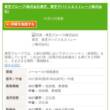
東芝グループ(株式会社東芝、東芝デバイス＆ストレージ株式会
社)
05月15日更新
東芝グループでは、人材の採用においてダイバーシティ（多様性）を
推進しています。これはCSR（企業の社会的責任）を果たすと同時
に、さまざまな個性・価値観を…
続きを読む
業種
メーカー/IT/情報通信
新卒／中途
2027新卒(既卒3年以内可)・中途
募集職種
2027新卒：
技術職、事務職
中途：
技術職、事務職
雇用形態
2027新卒：
正社員
中途：
正社員
勤務地
2027新卒：
本社／神奈川県川崎…