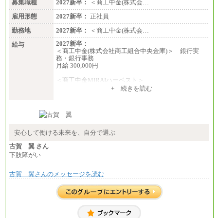
募集職種
2027新卒：
＜商工中金(株式会…
雇用形態
2027新卒：
正社員
勤務地
2027新卒：
＜商工中金(株式会…
2027新卒：
給与
＜商工中金(株式会社商工組合中央金庫)＞ 銀行実
務・銀行事務
月給 300,000円
＜商工中金MIRAIハーベスト＞
月給 230,000円
+ 続きを読む
※試用期間中も給与に変更はございません
安心して働ける未来を、自分で選ぶ
古賀 翼 さん
下肢障がい
古賀 翼さんのメッセージを読む