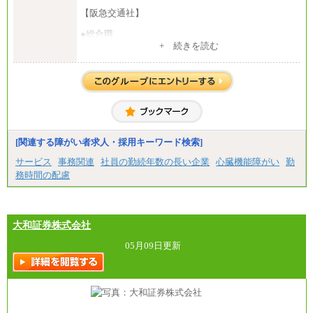
【阪急交通社】
●総合職
・大学・院卒
+ 続きを読む
月給250,000円(※1)、247,000円(※2)、242,000円
(※3)、239,000円(※4)、237,000円（※5）
・専門・短大卒
月給229,500円(※1)、226,500円(※2)、221,500円
(※3)、218,500円(※4)、216,500円（※5）
※1…東京都、埼玉県、千葉県、神奈川県
※2…大阪府、京都府、兵庫県、滋賀県
[関連する障がい者求人・採用キーワード検索]
※3…愛知県、静岡県
※4…北海道、宮城県、栃木県、群馬県、長野県、新
サービス
事務関連
社員の勤続年数の長い企業
心臓機能障がい
勤
潟県、富山県、石川県、岡山県、広島県、山口県、
務時間の配慮
香川県、福岡県
※5…青森県、鳥取県、島根県、愛媛県、高知県、大
分県、長崎県、熊本県、宮崎県、鹿児島県、沖縄
県、福島県、山形県
・月給には一律地域手当を含んだ金額を表示
大和証券株式会社
（一律地域手当：※1…36,000円、※2…33,000円、
※3…28,000円、※4…25,000円、※5…23,000円）
05月09日更新
・試用期間中も給与変更なし
●基幹職（地域限定社員）
・大学・院卒／月給185,000 円～219,000 円 ※勤務地
により異なる。