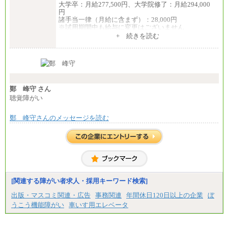
大学卒：月給277,500円、大学院修了：月給294,000
円
諸手当一律（月給に含まず）：28,000円
※試用期間中も給与に変更はございません
中途：
+ 続きを読む
【全職種共通】
月給370,000円～
※経験・能力等を考慮の上、当社規定により決定し
ます。
※試用期間中も給与に変更はございません。
※想定年収 6,000,000円～（住居費補助、子手当など
の各種手当を含む金額です）
鄭 峰守 さん
聴覚障がい
鄭 峰守さんのメッセージを読む
[関連する障がい者求人・採用キーワード検索]
出版・マスコミ関連・広告
事務関連
年間休日120日以上の企業
ぼ
うこう機能障がい
車いす用エレベータ