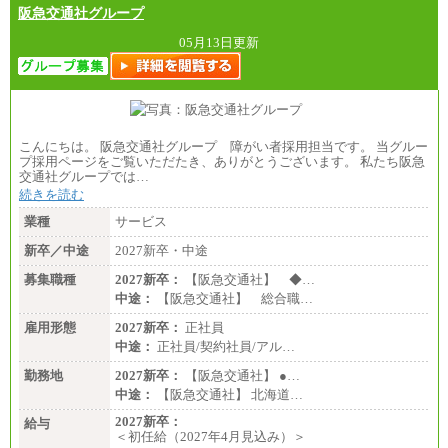
阪急交通社グループ
05月13日更新
こんにちは。 阪急交通社グループ 障がい者採用担当です。 当グルー
プ採用ページをご覧いただたき、ありがとうございます。 私たち阪急
交通社グループでは…
続きを読む
業種
サービス
新卒／中途
2027新卒・中途
募集職種
2027新卒：
【阪急交通社】 ◆…
中途：
【阪急交通社】 総合職…
雇用形態
2027新卒：
正社員
中途：
正社員/契約社員/アル…
勤務地
2027新卒：
【阪急交通社】 ●…
中途：
【阪急交通社】 北海道…
2027新卒：
給与
＜初任給（2027年4月見込み）＞