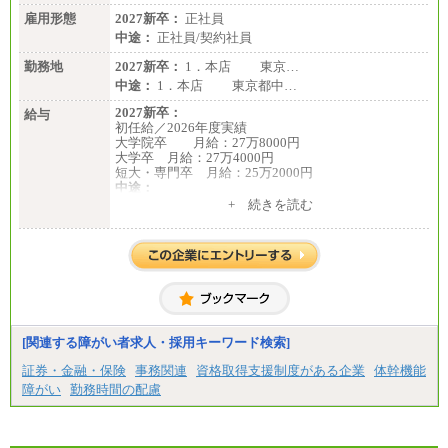
雇用形態
2027新卒：
正社員
中途：
正社員/契約社員
勤務地
2027新卒：
1．本店 東京…
中途：
1．本店 東京都中…
2027新卒：
給与
初任給／2026年度実績
大学院卒 月給：27万8000円
大学卒 月給：27万4000円
短大・専門卒 月給：25万2000円
中途：
（１）（２）共通
+ 続きを読む
月給：24万0000円～34万8420円
※職務経験等を考慮し決定いたします。
※試用期間中も給与に変更はございません
[関連する障がい者求人・採用キーワード検索]
証券・金融・保険
事務関連
資格取得支援制度がある企業
体幹機能
障がい
勤務時間の配慮