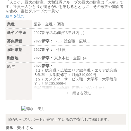
〈東京・神奈川〉219,000 円
「人こそ、最大の財産」大和証券グループの最大の財産は「人材」で
〈大阪・兵庫〉209,000 円
す。社員一人ひとりが働きがいを感じるとともに、その家族や関係者
〈愛知〉194,500 円 〈福岡〉1
を含め、当社グループの一員で…
85,000 円
続きを読む
・専門・短大卒／月給185,000 円～210,000 円 ※勤務
業種
証券・金融・保険
地により異なる。
〈東京・神奈川〉210,000 円
新卒／中途
2027新卒のみ(既卒3年以内可)
〈大阪・兵庫〉200,000 円
募集職種
〈愛知〉194,500 円 〈福
2027新卒：
（1）総合職・広域…
岡〉185,000円
雇用形態
2027新卒：
正社員
※基本給のみ（地域手当なし）
勤務地
2027新卒：
東京本社・全国（4…
※試用期間中も給与変更なし
中途：
2027新卒：
給与
【阪急交通社】
（１）総合職・広域エリア総合職・エリア総合職
◆正社員/総合職
大学卒・大学院修了：月給310,000円
月給250,000円～(※1)、247,000円～(※2)、242,000円
（２）カスタマーサービス職 大学卒・大学院修
～(※3)、239,000円～(※4)、237,000円～（※5）
了：月給265,000円
・月給は一律地域手当を含んだ金額を表示
※試用期間中も給与に変更はございません
（※1…36,000円、※2…33,000円、※3…28,000円、
+ 続きを読む
※4…25,000円、※5…23,000円）
・試用期間中も給与変更なし
◆正社員/基幹職
〈東京・神奈川〉月給219,000 円～ 〈大阪・兵庫〉
月給209,000 円～
障がいへのサポートが充実しているので安心して働けます。
〈愛知〉月給194,500 円～ 〈福岡〉月給185,000 円～
・一律地域手当なし
徳永 美月 さん
・試用期間中も給与変更なし