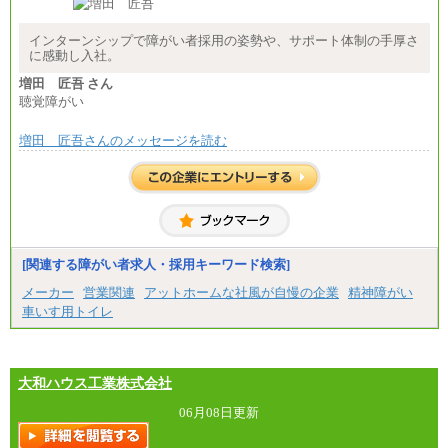
す。
2025年新卒初任給 大学卒／月給 大学卒269,000円
インターンシップで障がい者採用の姿勢や、サポート体制の手厚さ
に感動し入社。
増田 匠吾 さん
聴覚障がい
増田 匠吾さんのメッセージを読む
[関連する障がい者求人・採用キーワード検索]
メーカー
営業関連
アットホームな社風が自慢の企業
精神障がい
車いす用トイレ
大和ハウス工業株式会社
06月08日更新