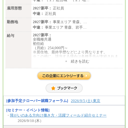
雇用形態
2027新卒：
正社員
中途：
正社員
勤務地
2027新卒：
事業エリア 青森、…
中途：
事業エリア 青森、岩手…
2027新卒：
給与
全職種共通
初任給
（月給）254,000円～
※居住地、最終学歴などにより異なります。
※この他に、該当する場合は各種手当が支給されま
す。
+ 続きを読む
※試用期間中も給与に変更はございません。
中途：
全職種共通
初任給／月給263,000円～
※居住地、年齢により異なります。
※この他に、該当する場合は各種手当が支給されま
す。
※試用期間中も給与に変更はございません
[参加予定クローバー就職フォーラム]
2026/9/5 (土) 東京
[セミナー・イベント情報]
・
障がいのある方向け働き方・活躍フィールド紹介セミナー
2026/9/10 (木）