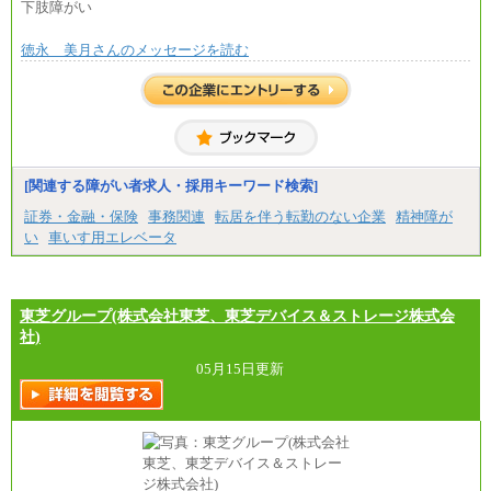
下肢障がい
◆契約社員
月給187,500円～(※1)、184,000円～(※2)、180,500円
徳永 美月さんのメッセージを読む
～(※3)、170,500～(※4)、168,000円～（※5）
※1…東京都、埼玉県、千葉県、神奈川県
※2…大阪府、京都府、兵庫県、滋賀県
※3…愛知県、静岡県
※4…北海道、宮城県、栃木県、群馬県、長野県、新
潟県、富山県、石川県、岡山県、広島県、山口県、
香川県、福岡県
[関連する障がい者求人・採用キーワード検索]
※5…青森県、鳥取県、島根県、愛媛県、高知県、大
分県、長崎県、熊本県、宮崎県、鹿児島県、沖縄
証券・金融・保険
事務関連
転居を伴う転勤のない企業
精神障が
県、福島県、山形県
い
車いす用エレベータ
◆パート・アルバイト
時給制：最低時給額 1,050円～ ※勤務地により異な
る。
東芝グループ(株式会社東芝、東芝デバイス＆ストレージ株式会
【エアサーブ】
社)
月給223,000円～
・試用期間中も給与変更なし
05月15日更新