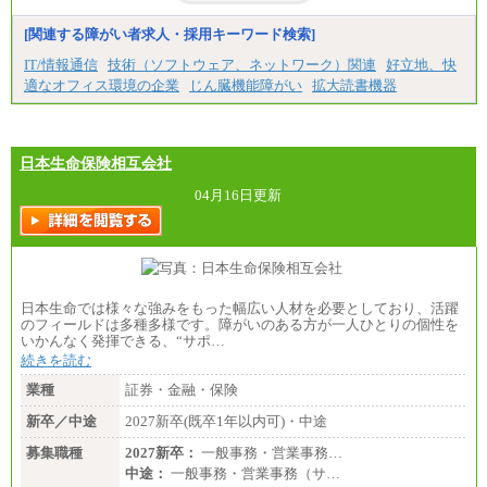
みなし残業手当：20,000円（一律支給）※みなし
残業手当の残業時間は10.43時間。
[関連する障がい者求人・採用キーワード検索]
※超過勤務手当：みなし残業時間を超える残業時
IT/情報通信
技術（ソフトウェア、ネットワーク）関連
好立地、快
間に応じて、時間外手当等を支給。
適なオフィス環境の企業
じん臓機能障がい
拡大読書機器
エリアサポート職 月給188,000円
※超過勤務手当：残業時間については全額時間外
手当を支給。
日本生命保険相互会社
■（株）JTBグローバルマーケティング＆トラベル
総合職 月給242,000円＋地域間調整給
訪日事業職 月給202,000～227,000円＋地域間調整
04月16日更新
給
※詳細はJTBキャリアサイトよりご確認ください。
■(株)JTBビジネストランスフォーム
総合職 月給205,000～225,000円＋地域間調整給
エリア総合職 月給185,000円＋地域間調整給
日本生命では様々な強みをもった幅広い人材を必要としており、活躍
※詳細はJTBキャリアサイトよりご確認ください。
のフィールドは多種多様です。障がいのある方が一人ひとりの個性を
いかんなく発揮できる、“サポ…
■(株)JTBデータサービス ※2027年新卒募集終了
総合職 月給186,000～194,000円＋地域手当
続きを読む
※詳細はJTBキャリアサイトよりご確認ください。
業種
証券・金融・保険
■I&Jデジタルイノベーション(株)
新卒／中途
2027新卒(既卒1年以内可)・中途
総合職 月給224,500～242,600円＋地域手当
※詳細はJTBキャリアサイトよりご確認ください。
募集職種
2027新卒：
一般事務・営業事務…
＜有期社員コース＞
中途：
一般事務・営業事務（サ…