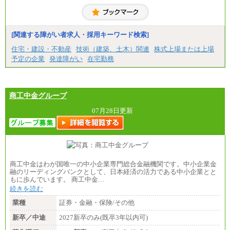
大学院卒/月給256,000円～288,000円
大学卒/月給240,000円～270,000円
短大・高専卒/月給216,000円～243,000円
■特定職員※
[関連する障がい者求人・採用キーワード検索]
大学院卒/月給234,000円～263,000円
大学卒/月給219,000円～246,000円
住宅・建設・不動産
技術（建築、土木）関連
株式上場または上場
短大・高専卒/月給197,000円～222,000円
予定の企業
発達障がい
在宅勤務
※拠点型職員、特定職員の給与は、生活の拠点が定
まることによるメリットおよび地域ごとの生計費な
どの地域差指数を勘案して拠点ごとに定めていま
す。
商工中金グループ
中途：
全職種共通
07月28日更新
月給制
226,600円～390,100円（勤務地域等により異なりま
す）
・ご経験やスキルを考慮し、選考の中で決定いたし
ます。
・試用期間中も同額支給します。
商工中金はわが国唯一の中小企業専門総合金融機関です。中小企業金
融のリーディングバンクとして、日本経済の活力である中小企業とと
もに歩んでいます。 商工中金…
続きを読む
業種
証券・金融・保険/その他
新卒／中途
2027新卒のみ(既卒3年以内可)