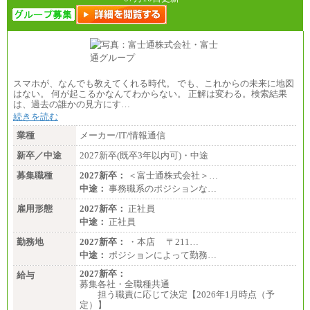
スマホが、なんでも教えてくれる時代。 でも、これからの未来に地図
はない。 何が起こるかなんてわからない。 正解は変わる。検索結果
は、過去の誰かの見方にす…
続きを読む
業種
メーカー/IT/情報通信
新卒／中途
2027新卒(既卒3年以内可)・中途
募集職種
2027新卒：
＜富士通株式会社＞…
中途：
事務職系のポジションな…
雇用形態
2027新卒：
正社員
中途：
正社員
勤務地
2027新卒：
・本店 〒211…
中途：
ポジションによって勤務…
2027新卒：
給与
募集各社・全職種共通
担う職責に応じて決定【2026年1月時点（予
定）】