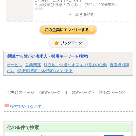
2）月給：21万円～27万円
※高校卒は既卒のみ応募可（2024～2026年卒）
中途：
1）月給：21万円～25万円
+ 続きを読む
2）月給：21万円～27万円
[関連する障がい者求人・採用キーワード検索]
サービス
営業関連
好立地、快適なオフィス環境の企業
直腸機能障
がい
健康管理室・休憩室などがある
<<先頭のページ
<前のページ
1
次のページ>
最後のページ>>
検索をやりなおす
他の条件で検索