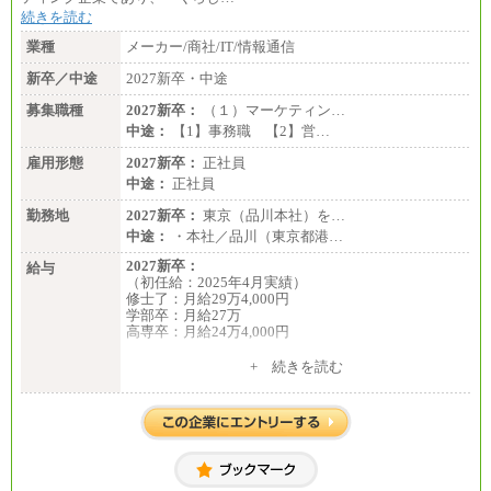
続きを読む
業種
メーカー/商社/IT/情報通信
新卒／中途
2027新卒・中途
募集職種
2027新卒：
（１）マーケティン…
中途：
【1】事務職 【2】営…
雇用形態
2027新卒：
正社員
中途：
正社員
勤務地
2027新卒：
東京（品川本社）を…
中途：
・本社／品川（東京都港…
2027新卒：
給与
（初任給：2025年4月実績）
修士了：月給29万4,000円
学部卒：月給27万
高専卒：月給24万4,000円
+ 続きを読む
中途：
月給 250,000円～350,000円
想定年収 420万円～600万円
入社時の処遇（基本給・賞与）は経験・スキルを考
慮の上、当社規程に従い決定いたします。
経験・スキルによっては、記載額を超える場合もあ
ります。