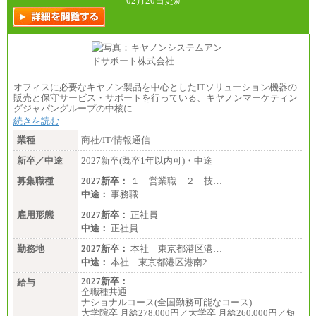
02月20日更新
オフィスに必要なキヤノン製品を中心としたITソリューション機器の
販売と保守サービス・サポートを行っている、キヤノンマーケティン
グジャパングループの中核に…
続きを読む
業種
商社/IT/情報通信
新卒／中途
2027新卒(既卒1年以内可)・中途
募集職種
2027新卒：
１ 営業職 ２ 技…
中途：
事務職
雇用形態
2027新卒：
正社員
中途：
正社員
勤務地
2027新卒：
本社 東京都港区港…
中途：
本社 東京都港区港南2…
2027新卒：
給与
全職種共通
ナショナルコース(全国勤務可能なコース)
大学院卒 月給278,000円／大学卒 月給260,000円／短