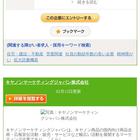
[地域社員]月給295,000円～
+ 続きを読む
中途：
【正社員】
[全国社員]月給348,000円～
[地域社員]月給295,000円～
※試用期間中も給与に変更はございません
【契約社員】月給200,000円～
[関連する障がい者求人・採用キーワード検索]
住宅・建設・不動産
営業関連
社員の勤続年数の長い企業
精神障が
い
拡大読書機器
キヤノンマーケティングジャパン株式会社
02月12日更新
キヤノンマーケティングジャパンは、キヤノン商品の国内向け商品企
画・広報宣伝活動・販売・サービスなど幅広い活動を展開するマーケ
ティング企業であり、「くらし…