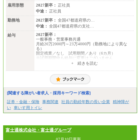
■(株)JTBビジネストランスフォーム
雇用形態
有期契約職 月給185,000～195,000円
2027新卒：
正社員
※詳細はJTBキャリアサイトよりご確認ください。
中途：
正社員
■(株)JTBパブリッシング ※2027年新卒募集終了
勤務地
2027新卒：
全国47都道府県の…
総合職 月給241,000円
中途：
全国47都道府県の支社…
中途：
①月給227,000円以上
2027新卒：
給与
②月給212,000円以上
一般事務・営業事務共通
③月給172,500円以上
月給20万2000円～23万4000円（勤務地により異な
④月給23万円～37万円
る）
⑤月給20万円～25万円
固定残業／なし 試用期間／あり（6カ月）
⑥月給33万円～48万円
※試用期間中も給与に変更はございません
⑦月給271,000円以上
中途：
+ 続きを読む
⑧～⑮月給200,000円〜月給400,000円
一般事務・営業事務共通
⑯月給185,000円以上
月給20万2000円～23万4000円（勤務地により異な
⑰月給237,000円以上
る）
⑱月給212,000円以上
固定残業／なし 試用期間／あり（6か月）
⑲東京：月給202,000 円以上 、京都：月給193,000 円
※試用期間中も給与に変更はございません。
以上
[関連する障がい者求人・採用キーワード検索]
⑳月給205,000円以上
㉑月給185,000 円以上
証券・金融・保険
事務関連
社員の勤続年数の長い企業
精神障が
㉒月給185,000 円以上
い
車いす用トイレ
㉓月給224,500円以上
※全コース共通※ 能力・経験・勤務地などにより
異なります
※試用期間中も給与に変更はございません。
富士通株式会社・富士通グループ
07月10日更新