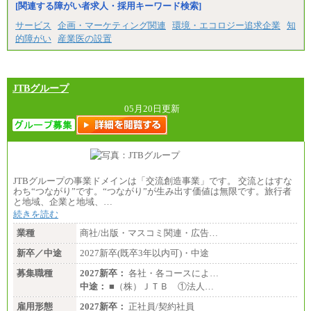
[関連する障がい者求人・採用キーワード検索]
サービス
企画・マーケティング関連
環境・エコロジー追求企業
知
的障がい
産業医の設置
JTBグループ
05月20日更新
JTBグループの事業ドメインは「交流創造事業」です。 交流とはすな
わち“つながり”です。“つながり”が生み出す価値は無限です。旅行者
と地域、企業と地域、…
続きを読む
業種
商社/出版・マスコミ関連・広告…
新卒／中途
2027新卒(既卒3年以内可)・中途
募集職種
2027新卒：
各社・各コースによ…
中途：
■（株）ＪＴＢ ①法人…
雇用形態
2027新卒：
正社員/契約社員