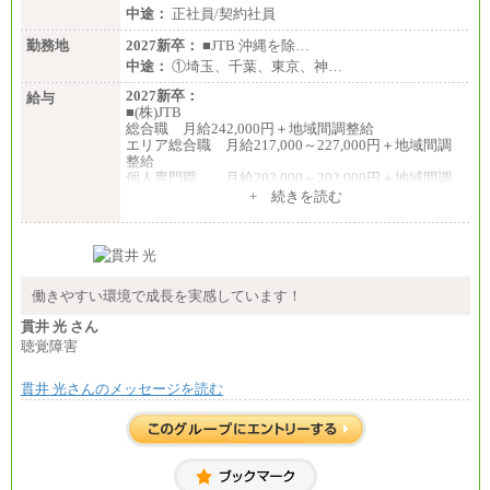
中途：
正社員/契約社員
勤務地
2027新卒：
■JTB 沖縄を除…
中途：
①埼玉、千葉、東京、神…
2027新卒：
給与
■(株)JTB
総合職 月給242,000円＋地域間調整給
エリア総合職 月給217,000～227,000円＋地域間調
整給
個人専門職 月給202,000～202,000円＋地域間調
整給
+ 続きを読む
※詳細はJTBキャリアサイトよりご確認ください。
■(株)JTB商事
総合職 月給208,000～235,000円
エリア総合職 月給180,000～205,000円＋地域手当
※詳細はJTBキャリアサイトよりご確認ください。
働きやすい環境で成長を実感しています！
■(株)JTBパブリッシング ※2027年新卒募集終了
貫井 光 さん
総合職 月給271,000円
聴覚障害
■(株)JTBビジネストラベルソリューションズ
貫井 光さんのメッセージを読む
総合職 月給220,000～230,000円＋地域間調整給
エリア総合職 月給206,000円～214,000＋地域間調
整給
※詳細はJTBキャリアサイトよりご確認ください。
■(株)JTBコミュニケーションデザイン
総合職 月給230,000円