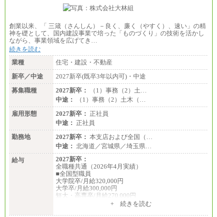
創業以来、「 三箴（さんしん）－良く、廉く（やすく）、速い」の精
神を礎として、国内建設事業で培った「ものづくり」の技術を活かし
ながら、事業領域を広げてき…
続きを読む
業種
住宅・建設・不動産
新卒／中途
2027新卒(既卒3年以内可)・中途
募集職種
2027新卒：
（1）事務（2）土…
中途：
（1）事務（2）土木（…
雇用形態
2027新卒：
正社員
中途：
正社員
勤務地
2027新卒：
本支店および全国（…
中途：
北海道／宮城県／埼玉県…
2027新卒：
給与
全職種共通（2026年4月実績）
■全国型職員
大学院卒/月給320,000円
大学卒/月給300,000円
短大・高専卒/月給270,000円
+ 続きを読む
■拠点型職員※