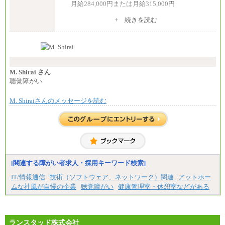
月給284,000円または月給315,000円
※入社後早期から、自律的な業務遂行が求めら
+ 続きを読む
れる職務を担う方については、月額給与315,000円で
す。
なお、高度なスキルや専門性を持ち、より高
い職責を担う方については、さらに高い金額を個別
に設定します。
※習熟度を上げるための育成が一定期間必要で
上司の指示に基づき職務を遂行する方については、
M. Shirai さん
月額給与284,000円となります。
聴覚障がい
※個別に設定する給与については、選考の過程
で決定していきます。
M. Shiraiさんのメッセージを読む
※上記に加え、所定労働時間外に勤務をした場
合には、時間外勤務手当を支給します。
※試用期間中も給与に変更はございません。
中途：
＜募集各社・全職種共通＞
月給21万円以上～
※試用期間中の給与に変更はありません。
[関連する障がい者求人・採用キーワード検索]
※経験・能力を考慮し、当社規定により決定いたし
IT/情報通信
技術（ソフトウェア、ネットワーク）関連
アットホー
ます。
ムな社風が自慢の企業
聴覚障がい
健康管理室・休憩室などがある
ランスタッド株式会社