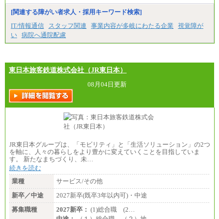
※試用期間中も給与に変更はございません。
[関連する障がい者求人・採用キーワード検索]
IT/情報通信
スタッフ関連
事業内容が多岐にわたる企業
視覚障が
い
病院へ通院配慮
東日本旅客鉄道株式会社（JR東日本）
08月04日更新
JR東日本グループは、「モビリティ」と「生活ソリューション」の2つ
を軸に、人々の暮らしをより豊かに変えていくことを目指していま
す。 新たなまちづくり、未…
続きを読む
業種
サービス/その他
新卒／中途
2027新卒(既卒3年以内可)・中途
募集職種
2027新卒：
(1)総合職 (2…
中途：
（１）総合職 （２）地…