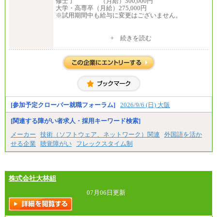
修士了 （月給）300,000円
大学・高専卒（月給）275,000円
※試用期間中も給与に変更はございません。
中途：
+ 続きを読む
修士了 （月給）300,000円
大学・高専卒（月給）275,000円
※試用期間中も給与に変更はございません。
[参加予定クローバー就職フォーラム]
2026/9/6 (日) 大阪
[関連する障がい者求人・採用キーワード検索]
メーカー
技術（ソフトウェア、ネットワーク）関連
外国語を活か
せる企業
聴覚障がい
フレックスタイム制
株式会社大林組
07月06日更新