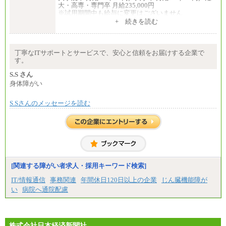
大・高専・専門卒 月給235,000円
※試用期間中も給与に変更はございません
+ 続きを読む
エリアコース(一定地域であれば移動可能なコース)
大学院卒 月給264,000円／大学卒 月給250,000円／短
大・高専・専門卒 月給225,000円
※試用期間中も給与に変更はございません
丁寧なITサポートとサービスで、安心と信頼をお届けする企業で
中途：
す。
月給：250,000円～400,000円
想定年収：4,000,000円～6,000,000円
S.S さん
※試用期間中も給与に変更はございません。
身体障がい
S.Sさんのメッセージを読む
[関連する障がい者求人・採用キーワード検索]
IT/情報通信
事務関連
年間休日120日以上の企業
じん臓機能障が
い
病院へ通院配慮
株式会社日本経済新聞社