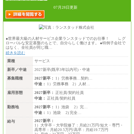
07月28日更新
●世界最大級の人材サービス企業ランスタッドでのお仕事！ ∟グ
ローバルな安定基盤のもとで、自分らしく働けます。 ●特例子会社で
はなく、全社員が同じ職…
続きを読む
業種
サービス
新卒／中途
2027新卒(既卒3年以内可)・中途
募集職種
2027新卒：
1）労務事務…契約…
中途：
1）労務事務 2）人材…
雇用形態
2027新卒：
正社員/契約社員
中途：
正社員/契約社員
勤務地
2027新卒：
1）池袋 2）完…
中途：
1）池袋 2) 完全…
2027新卒：
給与
1）大学卒・大学院修了：月給21万円/短大・専門・
高専卒：月給20.5万円/高卒：月給19.7万円