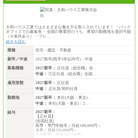
大和ハウス工業ではさまざまな働き方を取り入れています！ ・バック
オフィスでの募集有 ・全国の事業所のうち、希望の勤務地を選択可能
（※条件あり） ・フレ…
続きを読む
業種
住宅・建設・不動産
新卒／中途
2027新卒(既卒3年以内可)・中途
募集職種
2027新卒：
正社員（総合職）全…
中途：
①正社員（総合職）全国…
雇用形態
2027新卒：
正社員
中途：
正社員/契約社員
勤務地
2027新卒：
本社(大阪・東京)…
中途：
本社(大阪・東京)：2…
2027新卒：
給与
【正社員】
[全国社員]
高専・専門学校卒／月給348,000円～
大卒／月給350,000円～
大学院卒／月給362,000円～