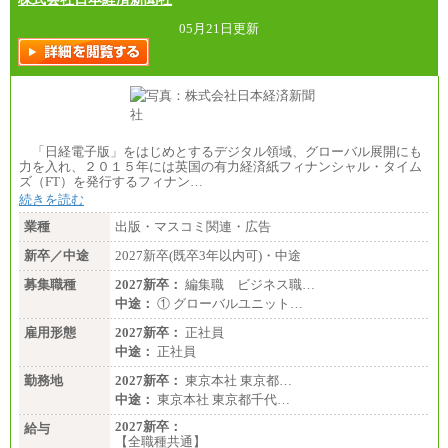
05月21日更新
「日経電子版」をはじめとするデジタル領域、グローバル展開にも
力を入れ、２０１５年には英国の有力経済紙フィナンシャル・タイム
ズ（FT）を発行するフィナン…
続きを読む
業種
出版・マスコミ関連・広告
新卒／中途
2027新卒(既卒3年以内可)・中途
募集職種
2027新卒：
編集職 ビジネス職…
中途：
① グローバルユニット…
雇用形態
2027新卒：
正社員
中途：
正社員
勤務地
2027新卒：
東京本社 東京都…
中途：
東京本社 東京都千代…
2027新卒：
給与
【全職種共通】