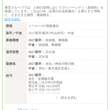
東芝グループでは、人材の採用においてダイバーシティ（多様性）を
推進しています。これはCSR（企業の社会的責任）を果たすと同時
に、さまざまな個性・価値観を…
続きを読む
業種
メーカー/IT/情報通信
新卒／中途
2027新卒(既卒3年以内可)・中途
募集職種
2027新卒：
技術職、事務職
中途：
技術職、事務職
雇用形態
2027新卒：
正社員
中途：
正社員
勤務地
2027新卒：
本社／神奈川県川崎…
中途：
本社／東京港区芝浦１－…
2027新卒：
給与
全社・全職種共通
初任給／2025年4月実績
博士卒 月給 343,500円
修士卒 月給 294,000円
大学卒 月給 269,000円
※試用期間の給与に変更はございません
+ 続きを読む
中途：
経験・能力を考慮し、下記を下限として決定しま