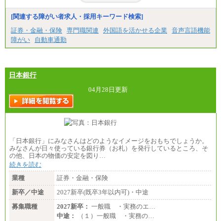
[関連する障がい者求人・採用キーワード検索]
証券・金融・保険
専門職関連
外国語を活かせる企業
音声言語機能
障がい
自動車通勤
日本銀行
04月28日更新
「日本銀行」にみなさんはどのようなイメージをおもちでしょうか。
みなさんが日々使っている銀行券（お札）を発行しているところ、そ
の他、日本の物価の安定を図り…
続きを読む
業種
証券・金融・保険
新卒／中途
2027新卒(既卒3年以内可)・中途
募集職種
2027新卒：
一般職 ・実務のエ…
中途：
（１）一般職 ・実務の…