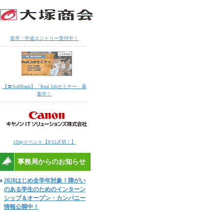
新卒・中途エントリー受付中！
【〓SoftBank】「Real Jobセミナー」募
集中！
1Dayイベント【8/12〆切！】
事務局からのお知らせ
2028はじめ全学年対象！障がい
のある学生のためのインターン
シップ＆オープン・カンパニー
情報公開中！