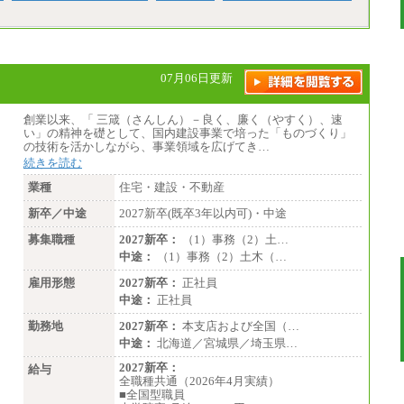
07月06日更新
創業以来、「 三箴（さんしん）－良く、廉く（やすく）、速
い」の精神を礎として、国内建設事業で培った「ものづくり」
の技術を活かしながら、事業領域を広げてき…
続きを読む
業種
住宅・建設・不動産
新卒／中途
2027新卒(既卒3年以内可)・中途
募集職種
2027新卒：
（1）事務（2）土…
中途：
（1）事務（2）土木（…
雇用形態
2027新卒：
正社員
中途：
正社員
勤務地
2027新卒：
本支店および全国（…
中途：
北海道／宮城県／埼玉県…
2027新卒：
給与
全職種共通（2026年4月実績）
■全国型職員