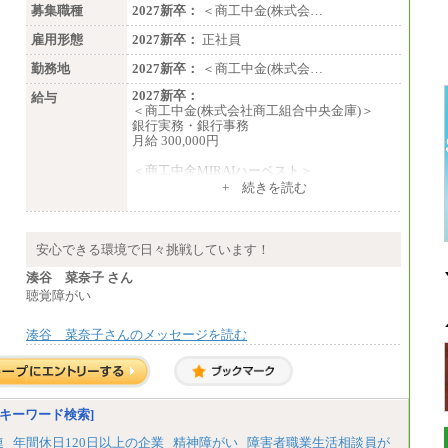
募集職種
2027新卒：
＜商工中金(株式会…
雇用形態
2027新卒：
正社員
勤務地
2027新卒：
＜商工中金(株式会…
2027新卒：
給与
＜商工中金(株式会社商工組合中央金庫)＞
銀行実務・銀行事務
月給 300,000円
＜商工中金MIRAIハーベスト＞
月給 230,000円
+ 続きを読む
※試用期間中も給与に変更はございません
安心できる環境で日々挑戦しています！
湊谷 菜奈子 さん
聴覚障がい
湊谷 菜奈子さんのメッセージを読む
キーワード検索]
連
年間休日120日以上の企業
精神障がい
障害者職業生活相談員が