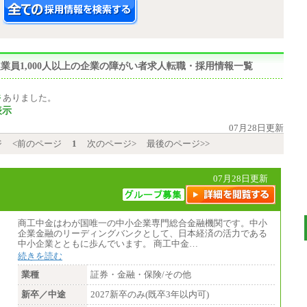
,従業員1,000人以上の企業の障がい者求人転職・採用情報一覧
件
ありました。
表示
07月28日更新
ジ
<前のページ
1
次のページ>
最後のページ>>
07月28日更新
商工中金はわが国唯一の中小企業専門総合金融機関です。中小
企業金融のリーディングバンクとして、日本経済の活力である
中小企業とともに歩んでいます。 商工中金…
続きを読む
業種
証券・金融・保険/その他
新卒／中途
2027新卒のみ(既卒3年以内可)