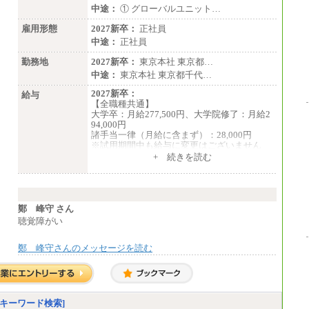
中途：
① グローバルユニット…
雇用形態
2027新卒：
正社員
中途：
正社員
勤務地
2027新卒：
東京本社 東京都…
中途：
東京本社 東京都千代…
2027新卒：
給与
【全職種共通】
大学卒：月給277,500円、大学院修了：月給2
94,000円
諸手当一律（月給に含まず）：28,000円
※試用期間中も給与に変更はございません
中途：
+ 続きを読む
【全職種共通】
月給370,000円～
※経験・能力等を考慮の上、当社規定により
決定します。
※試用期間中も給与に変更はございません。
鄭 峰守 さん
※想定年収 6,000,000円～（住居費補助、子
聴覚障がい
手当などの各種手当を含む金額です）
鄭 峰守さんのメッセージを読む
キーワード検索]