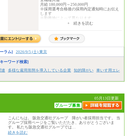
月給 180,000円～250,000円
※採用選考合格後の採用内定通知時にお伝え
します
※勤務地によって異なります
+ 続きを読む
中途：
全職種共通
月給 200,000円～250,000円
入社時の処遇は経験・能力を考慮の上、当社
規程により決定します。
具体的な金額は採用選考合格後に採用内定通
ーラム]
2026/9/5 (土) 東京
知時にお伝えします。
キーワード検索]
関連
多様な雇用形態を導入している企業
知的障がい
車いす用エレ
05月13日更新
こんにちは。 阪急交通社グループ 障がい者採用担当です。 当
グループ採用ページをご覧いただたき、ありがとうございま
す。 私たち阪急交通社グループでは…
続きを読む