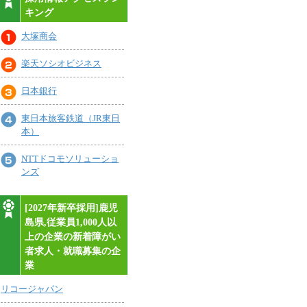
キング
大塚商会
楽天ソシオビジネス
日本銀行
東日本旅客鉄道（JR東日
本）
NTTドコモソリューショ
ンズ
[2027年新卒採用]鹿児
島県,従業員1,000人以
上の企業の新着障がい
者求人・就職募集の企
業
リコージャパン