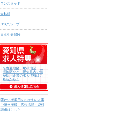
ランスタッド
大林組
JTBグループ
日本生命保険
名古屋地区、尾張地区、三
河地区など、愛知県内で積
極採用企業の求人情報はこ
ちらから！
障がい者雇用をお考えの人事
ご担当者様 広告掲載・資料
請求はこちら