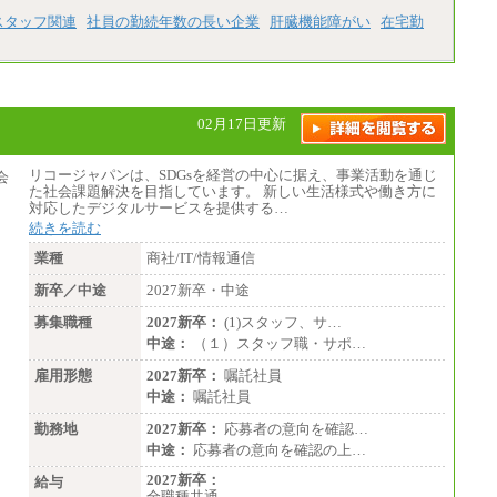
スタッフ関連
社員の勤続年数の長い企業
肝臓機能障がい
在宅勤
02月17日更新
リコージャパンは、SDGsを経営の中心に据え、事業活動を通じ
た社会課題解決を目指しています。 新しい生活様式や働き方に
対応したデジタルサービスを提供する…
続きを読む
業種
商社/IT/情報通信
新卒／中途
2027新卒・中途
募集職種
2027新卒：
(1)スタッフ、サ…
中途：
（１）スタッフ職・サポ…
雇用形態
2027新卒：
嘱託社員
中途：
嘱託社員
勤務地
2027新卒：
応募者の意向を確認…
中途：
応募者の意向を確認の上…
2027新卒：
給与
全職種共通