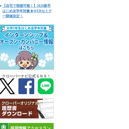
【自宅で視聴可能！】2028新卒
はじめ全学年対象★WEBセミナ
ー開催決定！
クローバーナビ公式ＳＮＳ！
採用情報アクセスラン