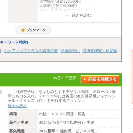
大学院卒/月給320,000円
大学卒/月給300,000円
短大・高専卒/月給270,000円
+ 続きを読む
■拠点型職員※
大学院卒/月給256,000円～288,000円
大学卒/月給240,000円～270,000円
短大・高専卒/月給216,000円～243,000円
■特定職員※
キーワード検索]
大学院卒/月給234,000円～263,000円
大学卒/月給219,000円～246,000円
連
シェアトップクラスを誇る企業
発達障がい
健康管理室・休憩室
短大・高専卒/月給197,000円～222,000円
※拠点型職員、特定職員の給与は、生活の拠
点が定まることによるメリットおよび地域ご
との生計費などの地域差指数を勘案して拠点
ごとに定めています。
05月21日更新
中途：
全職種共通
月給制
「日経電子版」をはじめとするデジタル領域、グローバル展
226,600円～390,100円（勤務地域等により異
開にも力を入れ、２０１５年には英国の有力経済紙フィナンシ
なります）
ャル・タイムズ（FT）を発行するフィナン…
・ご経験やスキルを考慮し、選考の中で決定
続きを読む
いたします。
・試用期間中も同額支給します。
業種
出版・マスコミ関連・広告
新卒／中途
2027新卒(既卒3年以内可)・中途
募集職種
2027新卒：
編集職 ビジネス職…