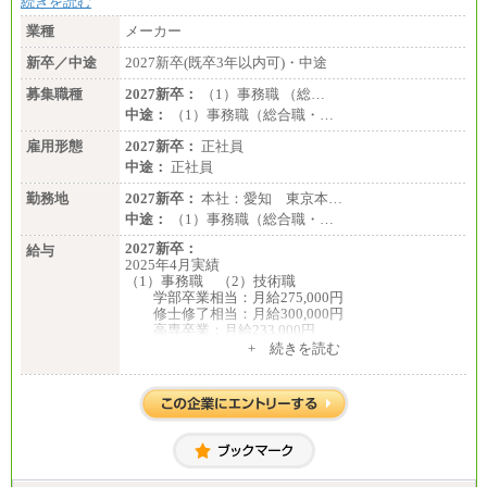
続きを読む
業種
メーカー
新卒／中途
2027新卒(既卒3年以内可)・中途
募集職種
2027新卒：
（1）事務職 （総…
中途：
（1）事務職（総合職・…
雇用形態
2027新卒：
正社員
中途：
正社員
勤務地
2027新卒：
本社：愛知 東京本…
中途：
（1）事務職（総合職・…
2027新卒：
給与
2025年4月実績
（1）事務職 （2）技術職
学部卒業相当：月給275,000円
修士修了相当：月給300,000円
高専卒業：月給233,000円
+ 続きを読む
（3）業務職
大学院修了・大学卒業：月給21万円
短期大学・専門学校（2年制）卒業：月給20万円
※博士修了の方については、専門性や担当業務を考
慮して給与を決定いたします
※試用期間中も給与に変更はございません
中途：