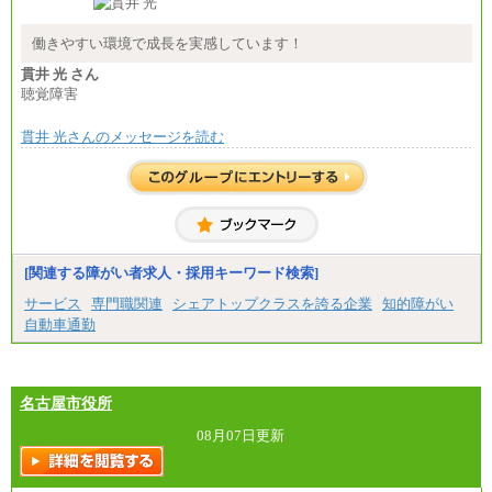
総合職 月給208,000～235,000円
エリア総合職 月給180,000～205,000円＋地域手当
※詳細はJTBキャリアサイトよりご確認ください。
働きやすい環境で成長を実感しています！
■(株)JTBパブリッシング ※2027年新卒募集終了
貫井 光 さん
総合職 月給271,000円
聴覚障害
■(株)JTBビジネストラベルソリューションズ
貫井 光さんのメッセージを読む
総合職 月給220,000～230,000円＋地域間調整給
エリア総合職 月給206,000円～214,000＋地域間調
整給
※詳細はJTBキャリアサイトよりご確認ください。
■(株)JTBコミュニケーションデザイン
総合職 月給230,000円
みなし残業手当：20,000円（一律支給）※みなし
残業手当の残業時間は10.43時間。
[関連する障がい者求人・採用キーワード検索]
※超過勤務手当：みなし残業時間を超える残業時
サービス
専門職関連
シェアトップクラスを誇る企業
知的障がい
間に応じて、時間外手当等を支給。
自動車通勤
エリアサポート職 月給188,000円
※超過勤務手当：残業時間については全額時間外
手当を支給。
名古屋市役所
■（株）JTBグローバルマーケティング＆トラベル
総合職 月給242,000円＋地域間調整給
訪日事業職 月給202,000～227,000円＋地域間調整
08月07日更新
給
※詳細はJTBキャリアサイトよりご確認ください。