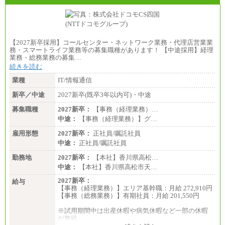
【2027新卒採用】コールセンター・ネットワーク業務・代理店営業業
務・スマートライフ業務等の募集職種があります！ 【中途採用】経理
業務・総務業務の募集…
続きを読む
業種
IT/情報通信
新卒／中途
2027新卒(既卒3年以内可)・中途
募集職種
2027新卒：
【事務（経理業務）…
中途：
【事務（経理業務）】グ…
雇用形態
2027新卒：
正社員/嘱託社員
中途：
正社員/嘱託社員
勤務地
2027新卒：
【本社】香川県高松…
中途：
【本社】香川県高松市天…
2027新卒：
給与
【事務（経理業務）】エリア基幹職：月給 272,910円
【事務（総務業務）】有期社員：月給 201,550円
※試用期間中は出産休暇や病気休暇など一部の休暇
が無給