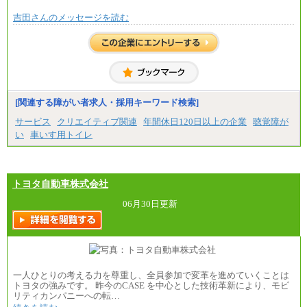
※固定残業代20時間分を手当に含む(33,900円～)
吉田さんのメッセージを読む
※20時間を超過した場合は別途支給
※試用期間中も給与に変更はございません
中途：
(1)(2)月給：25万3400円～28万5900円
※固定残業代20時間分を手当に含む(33,900円～38,20
0円)
※20時間を超過した場合は別途支給
※試用期間中も給与に変更はございません
[関連する障がい者求人・採用キーワード検索]
サービス
クリエイティブ関連
年間休日120日以上の企業
聴覚障が
い
車いす用トイレ
トヨタ自動車株式会社
06月30日更新
一人ひとりの考える力を尊重し、全員参加で変革を進めていくことは
トヨタの強みです。 昨今のCASE を中心とした技術革新により、モビ
リティカンパニーへの転…