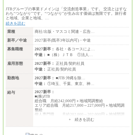
JTBグループの事業ドメインは「交流創造事業」です。 交流とはすな
わち“つながり”です。“つながり”が生み出す価値は無限です。旅行者
と地域、企業と地域、…
続きを読む
業種
商社/出版・マスコミ関連・広告…
新卒／中途
2027新卒(既卒3年以内可)・中途
募集職種
2027新卒：
各社・各コースによ…
中途：
■（株）ＪＴＢ ①法人…
雇用形態
2027新卒：
正社員/契約社員
中途：
正社員/契約社員
勤務地
2027新卒：
■JTB 沖縄を除…
中途：
①埼玉、千葉、東京、神…
2027新卒：
給与
■(株)JTB
総合職 月給242,000円＋地域間調整給
エリア総合職 月給217,000～227,000円＋地域間調
整給
個人専門職 月給202,000～202,000円＋地域間調
整給
+ 続きを読む
※詳細はJTBキャリアサイトよりご確認ください。
■(株)JTB商事