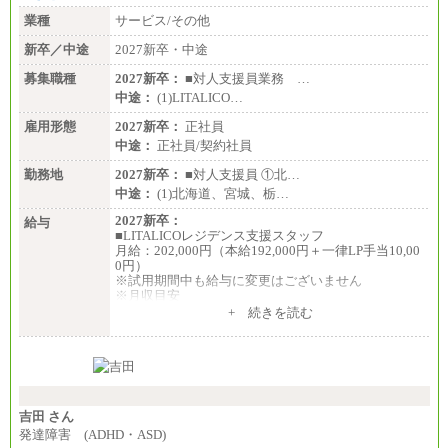
業種
サービス/その他
新卒／中途
2027新卒・中途
募集職種
2027新卒：
■対人支援員業務 …
中途：
(1)LITALICO…
雇用形態
2027新卒：
正社員
中途：
正社員/契約社員
勤務地
2027新卒：
■対人支援員 ①北…
中途：
(1)北海道、宮城、栃…
2027新卒：
給与
■LITALICOレジデンス支援スタッフ
月給：202,000円（本給192,000円＋一律LP手当10,00
0円）
※試用期間中も給与に変更はございません
※月収目安
月給：202,000円
+ 続きを読む
夜勤手当：28,000円（月4回）※1回7,000円、実際の
夜勤回数により変動
東京都居住支援特別手当：20,000円（※支給期間・
条件あり）
---
計：250,000円
吉田 さん
■その他職種共通
発達障害 (ADHD・ASD)
月給：25万3,400円～