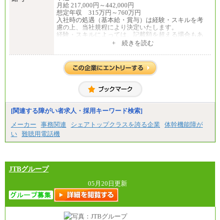
月給 217,000円～442,000円
想定年収 315万円～760万円
入社時の処遇（基本給・賞与）は経験・スキルを考
慮の上、当社規程により決定いたします。
経験・スキルによっては、記載額を超える場合もあ
ります。
+ 続きを読む
※試用期間中も給与に変更はございません。
[関連する障がい者求人・採用キーワード検索]
メーカー
事務関連
シェアトップクラスを誇る企業
体幹機能障が
い
難聴用電話機
JTBグループ
05月20日更新