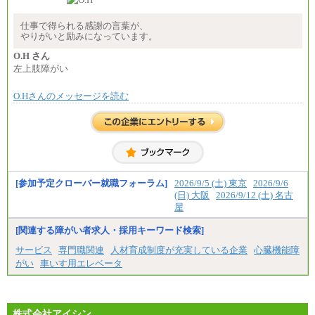
※業務内容・勤務形態に応じて、上記給与の範囲内
でご相談をさせていただく事があります
※試用期間中も給与に変更はございません
仕事で得られる感謝の言葉が、
やりがいと励みになっています。
O.H さん
左上肢障がい
O.Hさんのメッセージを読む
[参加予定クローバー就職フォーラム]
2026/9/5 (土) 東京
2026/9/6
(日) 大阪
2026/9/12 (土) 名古
屋
[関連する障がい者求人・採用キーワード検索]
サービス
専門職関連
人材育成制度が充実している企業
心臓機能障
がい
車いす用エレベータ
株式会社アイシン