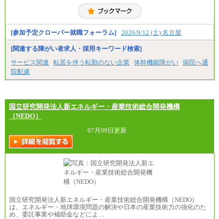
⑰月給237,000円以上
⑱月給212,000円以上
【会計年度任用職員】初任給/2026年4月実績
⑲東京：月給202,000 円以上 、京都：月給193,000 円
週30時間勤務 月給：17万248円
以上
週20時間勤務 月給：11万3,499円
[参加予定クローバー就職フォーラム]
2026/9/12 (土) 名古屋
⑳月給205,000円以上
(注)上記の初任給は、給料月額に一律地域手当を加え
㉑月給185,000 円以上
たものです。
[関連する障がい者求人・採用キーワード検索]
㉒月給185,000 円以上
中途：
㉓月給224,500円以上
【正規職員・行政一般（初任給）】初任給
サービス関連
転居を伴う転勤のない企業
体幹機能障がい
病院へ通
※全コース共通※ 能力・経験・勤務地などにより
月給：22万7,202円～(一律地域手当を含む)
異なります
院配慮
(注)試用期間中も給与に変更はありません。
※試用期間中も給与に変更はございません。
(注)上記の初任給は、高校卒業後の新卒の場合で給料
月額に一律地域手当を加えたものです。
(注)職務経験等がある場合には職務内容に応じ、その
経験年数を加味した金額となります。
国立研究開発法人新エネルギー・産業技術総合開発機構
(注)採用時までに給与改定があった場合は、改訂後の
（NEDO）
額となります。
07月09日更新
【会計年度任用職員】初任給
週30時間勤務 月給：17万248円
週20時間勤務 月給：11万3,499円
(注)上記の初任給は、給料月額に一律地域手当を加え
たものです。
(注)採用時までに給与改定があった場合は、改訂後の
額となります。
国立研究開発法人新エネルギー・産業技術総合開発機構（NEDO）
は、エネルギー・地球環境問題の解決や日本の産業技術力の強化のた
め、委託事業や補助金などによ…