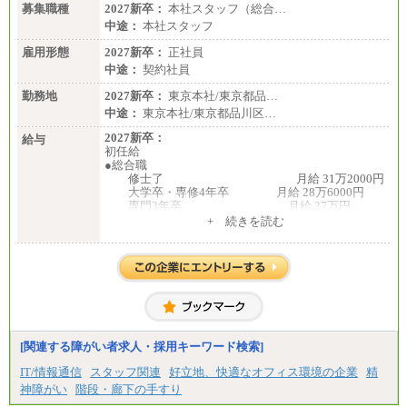
募集職種
2027新卒：
本社スタッフ（総合…
中途：
本社スタッフ
雇用形態
2027新卒：
正社員
中途：
契約社員
勤務地
2027新卒：
東京本社/東京都品…
中途：
東京本社/東京都品川区…
2027新卒：
給与
初任給
●総合職
修士了 月給 31万2000円
大学卒・専修4年卒 月給 28万6000円
専門3年卒 月給 27万円
専門2年・短大・高専卒 月給 26万円
+ 続きを読む
※博士課程修了は修士了の金額を最低額とし、
経験・能力を考慮のうえ、当社規程に基づき決定い
たします。
●一般職
大学卒 月給 25万3000
円
中途：
月給250,000円～300,000円
[関連する障がい者求人・採用キーワード検索]
※ご経験を考慮の上決定します
※試用期間はありません
IT/情報通信
スタッフ関連
好立地、快適なオフィス環境の企業
精
神障がい
階段・廊下の手すり