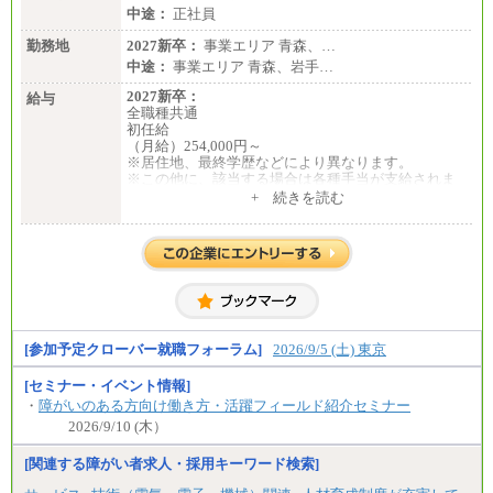
中途：
正社員
勤務地
2027新卒：
事業エリア 青森、…
中途：
事業エリア 青森、岩手…
2027新卒：
給与
全職種共通
初任給
（月給）254,000円～
※居住地、最終学歴などにより異なります。
※この他に、該当する場合は各種手当が支給されま
す。
+ 続きを読む
※試用期間中も給与に変更はございません。
中途：
全職種共通
初任給／月給263,000円～
※居住地、年齢により異なります。
※この他に、該当する場合は各種手当が支給されま
す。
※試用期間中も給与に変更はございません
[参加予定クローバー就職フォーラム]
2026/9/5 (土) 東京
[セミナー・イベント情報]
・
障がいのある方向け働き方・活躍フィールド紹介セミナー
2026/9/10 (木）
[関連する障がい者求人・採用キーワード検索]