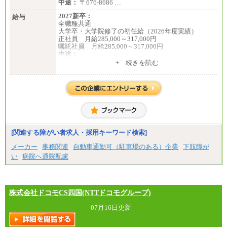
中途：
〒676-8686 …
2027新卒：
給与
全職種共通
大学卒・大学院修了の初任給（2026年度実績）
正社員 月給285,000～317,000円
嘱託社員 月給285,000～317,000円
中途：
全職種共通
+ 続きを読む
月給217,650円～
（経験・能力等を踏まえて、当社規定により支給し
ます）
[関連する障がい者求人・採用キーワード検索]
メーカー
事務関連
自動車通勤可（駐車場のある）企業
下肢障が
い
病院へ通院配慮
株式会社ドコモCS四国(NTTドコモグループ)
07月16日更新