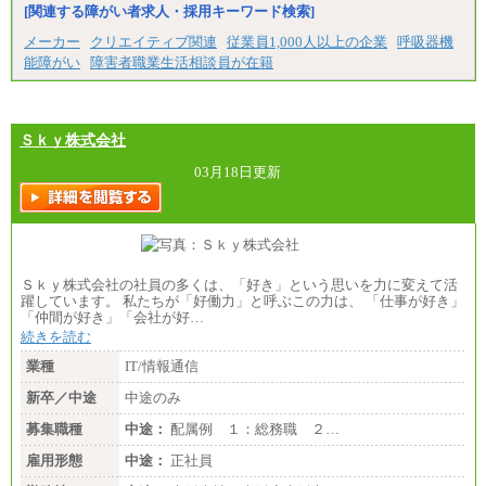
（1）事務職（総合職・正社員） （2）技術職（総
[関連する障がい者求人・採用キーワード検索]
合職・正社員）
月給 208,000円以上
メーカー
クリエイティブ関連
従業員1,000人以上の企業
呼吸器機
経験、能力等を考慮し、弊社規定により決定
能障がい
障害者職業生活相談員が在籍
試用期間中も給与に変更はございません
（3）技能職（正社員）
基本給
月給 182,400円以上
Ｓｋｙ株式会社
03月18日更新
Ｓｋｙ株式会社の社員の多くは、「好き」という思いを力に変えて活
躍しています。 私たちが「好働力」と呼ぶこの力は、 「仕事が好き」
「仲間が好き」「会社が好…
続きを読む
業種
IT/情報通信
新卒／中途
中途のみ
募集職種
中途：
配属例 １：総務職 ２…
雇用形態
中途：
正社員