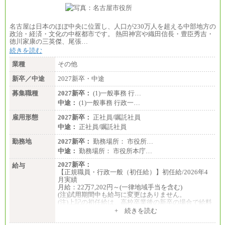
■(株)JTBビジネストランスフォーム
総合職 月給205,000～225,000円＋地域間調整給
エリア総合職 月給185,000円＋地域間調整給
名古屋は日本のほぼ中央に位置し、人口が230万人を超える中部地方の
※詳細はJTBキャリアサイトよりご確認ください。
政治・経済・文化の中枢都市です。 熱田神宮や織田信長・豊臣秀吉・
徳川家康の三英傑、尾張…
■(株)JTBデータサービス ※2027年新卒募集終了
総合職 月給186,000～194,000円＋地域手当
続きを読む
※詳細はJTBキャリアサイトよりご確認ください。
業種
その他
■I&Jデジタルイノベーション(株)
新卒／中途
2027新卒・中途
総合職 月給224,500～242,600円＋地域手当
※詳細はJTBキャリアサイトよりご確認ください。
募集職種
2027新卒：
(1)一般事務 行…
＜有期社員コース＞
中途：
(1)一般事務 行政一…
■(株)JTBビジネストランスフォーム
雇用形態
有期契約職 月給185,000～195,000円
2027新卒：
正社員/嘱託社員
※詳細はJTBキャリアサイトよりご確認ください。
中途：
正社員/嘱託社員
■(株)JTBパブリッシング ※2027年新卒募集終了
勤務地
2027新卒：
勤務場所： 市役所…
総合職 月給241,000円
中途：
勤務場所： 市役所本庁…
中途：
①月給227,000円以上
2027新卒：
給与
②月給212,000円以上
【正規職員・行政一般（初任給）】初任給/2026年4
③月給172,500円以上
月実績
④月給23万円～37万円
月給：22万7,202円～(一律地域手当を含む)
⑤月給20万円～25万円
(注)試用期間中も給与に変更はありません。
⑥月給33万円～48万円
(注)上記の初任給は、高校卒業後の新卒の場合で給料
⑦月給271,000円以上
月額に一律地域手当を加えたものです。
+ 続きを読む
⑧～⑮月給200,000円〜月給400,000円
(注)職務経験等がある場合には職務内容に応じ、その
⑯月給185,000円以上
経験年数を加味した金額となります。