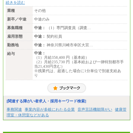
続きを読む
業種
その他
新卒／中途
中途のみ
募集職種
中途：
（1）専門調査員（調査…
雇用形態
中途：
契約社員
勤務地
中途：
神奈川県川崎市幸区大宮…
中途：
給与
（1）月給358,400 円（基本給）
（2）月給235,730 円（基本給および一律特別都市手
当21,430円含む）
※残業代は、超過した場合に1分単位で別途支給あ
り
[関連する障がい者求人・採用キーワード検索]
事務関連
事業内容が多岐にわたる企業
音声言語機能障がい
健康管
理室・休憩室などがある