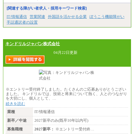
[関連する障がい者求人・採用キーワード検索]
IT/情報通信
営業関連
外国語を活かせる企業
ぼうこう機能障がい
手話通訳者の設置
キンドリルジャパン株式会社
04月22日更新
※エントリー受付終了しました。たくさんのご応募ありがとうござい
ました。 キンドリルでは、技術と将来について熱く、人とのつながり
を大切にし、個人として、…
続きを読む
業種
IT/情報通信
新卒／中途
2027新卒のみ(既卒10年以内可)
募集職種
2027新卒：
※エントリー受付終…