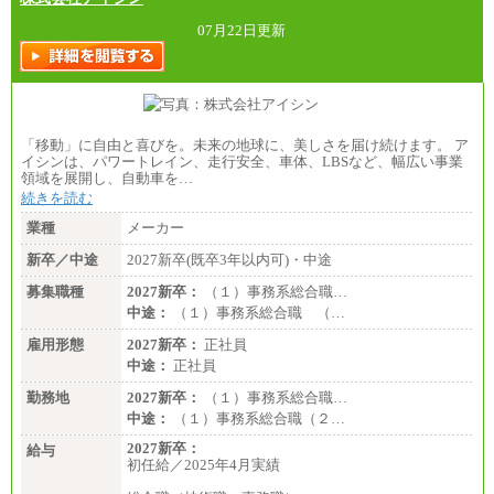
07月22日更新
「移動」に自由と喜びを。未来の地球に、美しさを届け続けます。 ア
イシンは、パワートレイン、走行安全、車体、LBSなど、幅広い事業
領域を展開し、自動車を…
続きを読む
業種
メーカー
新卒／中途
2027新卒(既卒3年以内可)・中途
募集職種
2027新卒：
（１）事務系総合職…
中途：
（１）事務系総合職 （…
雇用形態
2027新卒：
正社員
中途：
正社員
勤務地
2027新卒：
（１）事務系総合職…
中途：
（１）事務系総合職（２…
2027新卒：
給与
初任給／2025年4月実績