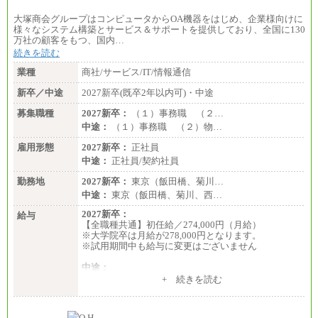
大塚商会グループはコンピュータからOA機器をはじめ、企業様向けに
様々なシステム構築とサービス＆サポートを提供しており、全国に130
万社の顧客をもつ、国内…
続きを読む
業種
商社/サービス/IT/情報通信
新卒／中途
2027新卒(既卒2年以内可)・中途
募集職種
2027新卒：
（１）事務職 （２…
中途：
（１）事務職 （２）物…
雇用形態
2027新卒：
正社員
中途：
正社員/契約社員
勤務地
2027新卒：
東京（飯田橋、菊川…
中途：
東京（飯田橋、菊川、西…
2027新卒：
給与
【全職種共通】初任給／274,000円（月給）
※大学院卒は月給が278,000円となります。
※試用期間中も給与に変更はございません
中途：
（１）～（４）274,000円（月給）～
+ 続きを読む
（５）235,000円（月給）～
※経験・年齢などを考慮のうえ、当社規程により優
遇します。