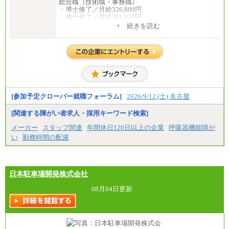
総合職（技術職・事務職）
・博士修了／月給326,800円
・修士修了／月給301,000円
・大学卒／月給282,000円
+ 続きを読む
・高専卒（専攻科）／月給282,000円
・高専卒（本科）／月給256,000円
一般事務職
・博士修了、修士修了、大学卒／月給206,400円
・高専卒（専攻科）／月給206,400円
・高専卒（本科）月給197,800円
・短大卒／月給197,800円
・専門卒（2年）／月給197,800円
[参加予定クローバー就職フォーラム]
2026/9/12 (土) 名古屋
※試用期間中も給与に変更はございません。
[関連する障がい者求人・採用キーワード検索]
中途：
メーカー
スタッフ関連
年間休日120日以上の企業
呼吸器機能障が
（１）（２）
い
勤務時間の配慮
月給：270,000円～
想定年収：490万円～1,100万円
年収例：
・610万円/28歳・月給34万円
・1,090万円/38歳・月給59万円 *残業代・家族手当
日本駐車場開発株式会社
対象外
08月04日更新
（３）
月給：190,000円～
想定年収：340万円～610万円
年収例：
・460万円/28歳・月給26万円