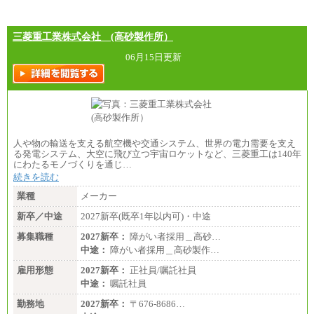
三菱重工業株式会社 (高砂製作所）
06月15日更新
人や物の輸送を支える航空機や交通システム、世界の電力需要を支え
る発電システム、大空に飛び立つ宇宙ロケットなど、三菱重工は140年
にわたるモノづくりを通じ…
続きを読む
業種
メーカー
新卒／中途
2027新卒(既卒1年以内可)・中途
募集職種
2027新卒：
障がい者採用＿高砂…
中途：
障がい者採用＿高砂製作…
雇用形態
2027新卒：
正社員/嘱託社員
中途：
嘱託社員
勤務地
2027新卒：
〒676-8686…