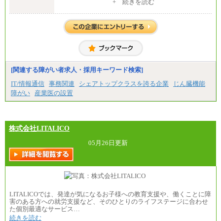
中途：
+ 続きを読む
【事務（経理業務）】グループ基幹職：月給 272,910
円
【事務（総務業務）】有期社員 ：月給 201,550円
※試用期間中は出産休暇や病気休暇など一部の休暇
が無給
[関連する障がい者求人・採用キーワード検索]
IT/情報通信
事務関連
シェアトップクラスを誇る企業
じん臓機能
障がい
産業医の設置
株式会社LITALICO
05月26日更新
LITALICOでは、発達が気になるお子様への教育支援や、働くことに障
害のある方への就労支援など、そのひとりのライフステージに合わせ
た個別最適なサービス…
続きを読む