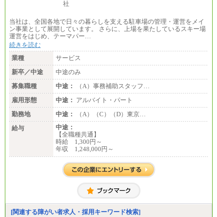
・520万円/32歳・月給29万円
（４）
当社は、全国各地で日々の暮らしを支える駐車場の管理・運営をメイ
月給：201,000円～
ン事業として展開しています。 さらに、上場を果たしているスキー場
想定年収：360万円～680万円
運営をはじめ、テーマパー…
年収例：
続きを読む
・520万円/32歳・月給29万円
業種
サービス
年収例は賞与含む、残業代・家族手当含まず
新卒／中途
中途のみ
※キャリアや能力等を考慮の上、当社規定により確
定します
募集職種
中途：
（A）事務補助スタッフ…
※残業手当：別途支給
※固定給に固定残業代含まず
雇用形態
中途：
アルバイト・パート
※試用期間中も給与に変更なし
勤務地
中途：
（A）（C）（D）東京…
中途：
給与
【全職種共通】
時給 1,300円～
年収 1,248,000円～
[関連する障がい者求人・採用キーワード検索]