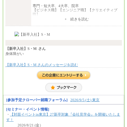
専門・短大卒、4大卒、院卒
【ビジネス職】【エンジニア職】【クリエイティブ
職】
一律：225,000円
+ 続きを読む
※試用期間中も給与に変更はございません 。
中途：
①月給：270,000円～320,000円
②④⑦⑩月給：225,000円～270,000円
③月給：250,000円～300,000円
⑤⑥月給：225,000円～300,000円
【新卒入社】S・M さん
⑧月給：240,000円～285,000円
身体障がい
⑨月給：250,000円～330,000円
【新卒入社】S・M さんのメッセージを読む
※経験、能力等を考慮の上、当社規定により決定
※試用期間中も給与に変更はございません。
[参加予定クローバー就職フォーラム]
2026/9/5 (土) 東京
[セミナー・イベント情報]
・
【対面イベントin東京】27新卒対象『会社見学会』を開催いたしま
す！
2026/8/21 (金）