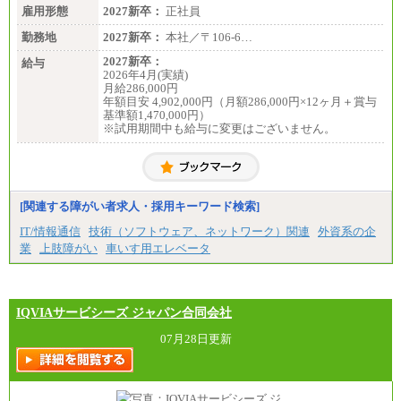
雇用形態
2027新卒：
正社員
勤務地
2027新卒：
本社／〒106-6…
2027新卒：
給与
2026年4月(実績)
月給286,000円
年額目安 4,902,000円（月額286,000円×12ヶ月＋賞与
基準額1,470,000円）
※試用期間中も給与に変更はございません。
[関連する障がい者求人・採用キーワード検索]
IT/情報通信
技術（ソフトウェア、ネットワーク）関連
外資系の企
業
上肢障がい
車いす用エレベータ
IQVIAサービシーズ ジャパン合同会社
07月28日更新