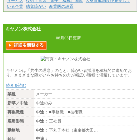
サービス
技術（電気、電子、機械）関連
人材育成制度が充実して
いる企業
聴覚障がい
産業医の設置
キヤノン株式会社
08月05日更新
キヤノンは「共生の理念」のもと、障がい者採用を積極的に進めてお
り、さまざまな障がいをお持ちの方が幅広い職種で活躍しています。
…
続きを読む
業種
メーカー
新卒／中途
中途のみ
募集職種
中途：
■事務職 ■技術職
雇用形態
中途：
正社員
勤務地
中途：
下丸子本社（東京都大田…
中途：
給与