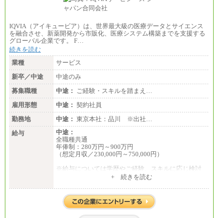
IQVIA（アイキュービア）は、世界最大級の医療データとサイエンス
を融合させ、新薬開発から市販化、医療システム構築までを支援する
グローバル企業です。 F…
続きを読む
業種
サービス
新卒／中途
中途のみ
募集職種
中途：
ご経験・スキルを踏まえ…
雇用形態
中途：
契約社員
勤務地
中途：
東京本社：品川 ※出社…
中途：
給与
全職種共通
年俸制：280万円～900万円
（想定月収／230,000円～750,000円）
※給与については学歴やご経験、スキルに応じ検討
させて頂きます。
+ 続きを読む
※上記年収を超える金額でオファーさせていただく
可能性もございます。
※上記年収に加え、会社業績連動によるインセンテ
ィブが年に一回支払われることがあります。