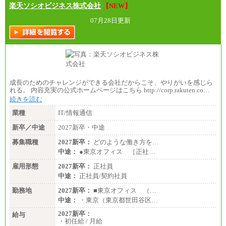
楽天ソシオビジネス株式会社
【NEW】
07月28日更新
成長のためのチャレンジができる会社だからこそ、やりがいを感じら
れる。 内容充実の公式ホームページはこちら http://corp.rakuten.co…
続きを読む
業種
IT/情報通信
新卒／中途
2027新卒・中途
募集職種
2027新卒：
どのような働き方を…
中途：
●東京オフィス ［正社…
雇用形態
2027新卒：
正社員
中途：
正社員/契約社員
勤務地
2027新卒：
■東京オフィス （…
中途：
・東京（東京都世田谷区…
2027新卒：
給与
・初任給 / 月給