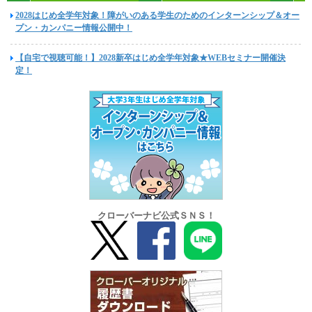
2028はじめ全学年対象！障がいのある学生のためのインターンシップ＆オー
プン・カンパニー情報公開中！
【自宅で視聴可能！】2028新卒はじめ全学年対象★WEBセミナー開催決
定！
クローバーナビ公式ＳＮＳ！