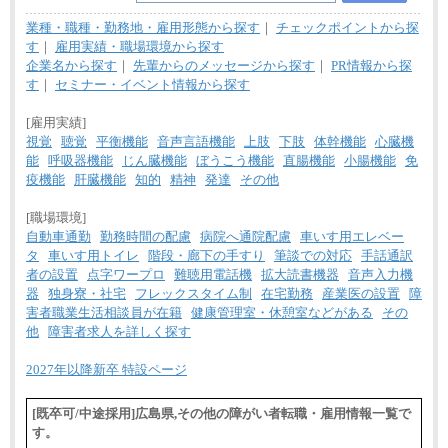
業種・職種・勤務地・雇用形態から探す
｜
チェックポイントから探
す
｜
雇用実績・職場環境から探す
企業名から探す
｜
先輩からのメッセージから探す
｜
PR情報から探
す
｜
セミナー・イベント情報から探す
[雇用実績]
視覚
聴覚
平衡機能
音声言語機能
上肢
下肢
体幹機能
心臓機
能
呼吸器機能
じん臓機能
ぼうこう機能
直腸機能
小腸機能
免
疫機能
肝臓機能
知的
精神
発達
その他
[職場環境]
自動車通勤
勤務時間の配慮
病院へ通院配慮
車いす用エレベー
タ
車いす用トイレ
階段・廊下の手すり
筆談での対応
手話通訳
者の設置
点字ワープロ
難聴用電話機
拡大読書機器
音声入力機
器
独身寮・社宅
フレックスタイム制
在宅勤務
産業医の設置
障
害者職業生活相談員が在籍
健康管理室・休憩室などがある
その
他
障害者求人を詳しく探す
2027年以降新卒 特設ページ
[既卒可/中途採用]広島県,その他の障がい者転職・雇用情報一覧で
す。