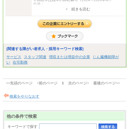
中途：
1）月給：21万円～25万円
+ 続きを読む
2）月給：21万円～27万円
[関連する障がい者求人・採用キーワード検索]
サービス
スタッフ関連
増収または増益中の企業
じん臓機能障が
い
在宅勤務
<<先頭のページ
<前のページ
1
次のページ>
最後のページ>>
検索をやりなおす
他の条件で検索
キーワードで探す