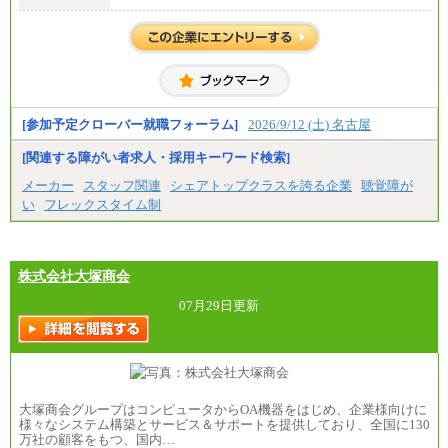
・高専卒（本科）／月給256,000円
一般事務職
・博士修了、修士修了、大学卒／月給206,400円
・高専卒（専攻科）／月給206,400円
・高専卒（本科）月給197,800円
・短大卒／月給197,800円
・専門卒（2年）／月給197,800円
[参加予定クローバー就職フォーラム]
2026/9/12 (土) 名古屋
※試用期間中も給与に変更はございません。
[関連する障がい者求人・採用キーワード検索]
中途：
メーカー
スタッフ関連
シェアトップクラスを誇る企業
聴覚障が
（１）（２）
い
フレックスタイム制
月給：270,000円～
想定年収：490万円～1,100万円
年収例：
・610万円/28歳・月給34万円
・1,090万円/38歳・月給59万円 *残業代・家族手当
株式会社大塚商会
対象外
07月29日更新
（３）
月給：190,000円～
想定年収：340万円～610万円
年収例：
・460万円/28歳・月給26万円
・520万円/32歳・月給29万円
大塚商会グループはコンピュータからOA機器をはじめ、企業様向けに
（４）
様々なシステム構築とサービス＆サポートを提供しており、全国に130
月給：201,000円～
万社の顧客をもつ、国内…