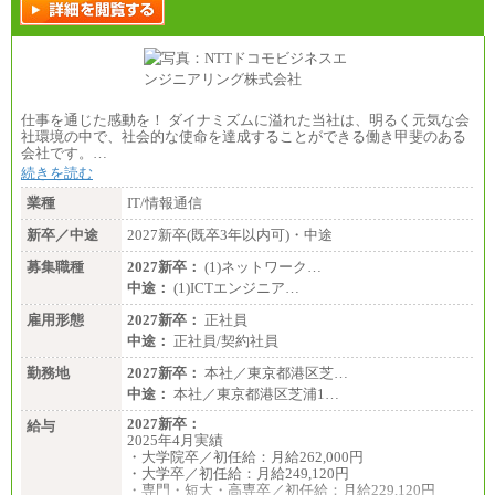
給
※詳細はJTBキャリアサイトよりご確認ください。
■(株)JTBビジネストランスフォーム
総合職 月給205,000～225,000円＋地域間調整給
エリア総合職 月給185,000円＋地域間調整給
※詳細はJTBキャリアサイトよりご確認ください。
仕事を通じた感動を！ ダイナミズムに溢れた当社は、明るく元気な会
■(株)JTBデータサービス ※2027年新卒募集終了
社環境の中で、社会的な使命を達成することができる働き甲斐のある
総合職 月給186,000～194,000円＋地域手当
会社です。…
※詳細はJTBキャリアサイトよりご確認ください。
続きを読む
■I&Jデジタルイノベーション(株)
業種
IT/情報通信
総合職 月給224,500～242,600円＋地域手当
※詳細はJTBキャリアサイトよりご確認ください。
新卒／中途
2027新卒(既卒3年以内可)・中途
＜有期社員コース＞
募集職種
2027新卒：
(1)ネットワーク…
■(株)JTBビジネストランスフォーム
中途：
(1)ICTエンジニア…
有期契約職 月給185,000～195,000円
※詳細はJTBキャリアサイトよりご確認ください。
雇用形態
2027新卒：
正社員
中途：
正社員/契約社員
■(株)JTBパブリッシング ※2027年新卒募集終了
総合職 月給241,000円
勤務地
2027新卒：
本社／東京都港区芝…
中途：
中途：
本社／東京都港区芝浦1…
①月給227,000円以上
②月給212,000円以上
2027新卒：
給与
③月給172,500円以上
2025年4月実績
④月給23万円～37万円
・大学院卒／初任給：月給262,000円
⑤月給20万円～25万円
・大学卒／初任給：月給249,120円
⑥月給33万円～48万円
・専門・短大・高専卒／初任給：月給229,120円