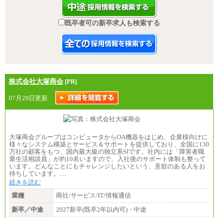
既卒者可の新卒求人も検索する
株式会社大塚商会
[PR]
07月29日更新
大塚商会グループはコンピュータからOA機器をはじめ、企業様向けに
様々なシステム構築とサービス＆サポートを提供しており、全国に130
万社の顧客をもつ、国内最大級の独立系SIです。社内には「障害者職
業生活相談員」が約10名いますので、入社後のサポート体制も整って
います。どんなことにもチャレンジしたいという、意欲のある人をお
待ちしています。…
続きを読む
業種
商社/サービス/IT/情報通信
新卒／中途
2027新卒(既卒2年以内可)・中途