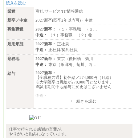
想定年収：360万円～680万円
続きを読む
年収例：
・520万円/32歳・月給29万円
業種
商社/サービス/IT/情報通信
年収例は賞与含む、残業代・家族手当含まず
新卒／中途
2027新卒(既卒2年以内可)・中途
※キャリアや能力等を考慮の上、当社規定により確
募集職種
2027新卒：
（１）事務職 （２…
定します
中途：
（１）事務職 （２）物…
※残業手当：別途支給
※固定給に固定残業代含まず
雇用形態
2027新卒：
正社員
※試用期間中も給与に変更なし
中途：
正社員/契約社員
勤務地
2027新卒：
東京（飯田橋、菊川…
中途：
東京（飯田橋、菊川、西…
2027新卒：
給与
【全職種共通】初任給／274,000円（月給）
※大学院卒は月給が278,000円となります。
※試用期間中も給与に変更はございません
中途：
（１）～（４）274,000円（月給）～
+ 続きを読む
（５）235,000円（月給）～
※経験・年齢などを考慮のうえ、当社規程により優
遇します。
※業務内容・勤務形態に応じて、上記給与の範囲内
でご相談をさせていただく事があります
※試用期間中も給与に変更はございません
仕事で得られる感謝の言葉が、
やりがいと励みになっています。