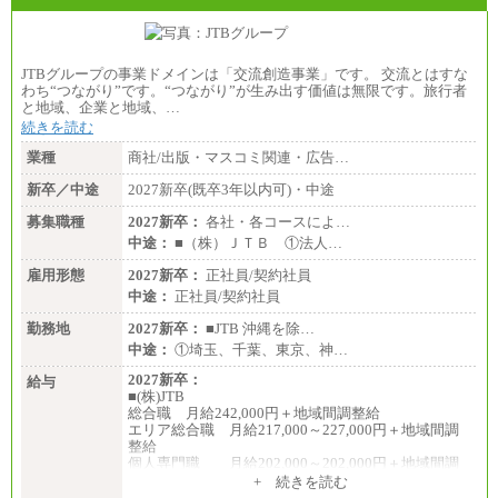
JTBグループの事業ドメインは「交流創造事業」です。 交流とはすな
わち“つながり”です。“つながり”が生み出す価値は無限です。旅行者
と地域、企業と地域、…
続きを読む
業種
商社/出版・マスコミ関連・広告…
新卒／中途
2027新卒(既卒3年以内可)・中途
募集職種
2027新卒：
各社・各コースによ…
中途：
■（株）ＪＴＢ ①法人…
雇用形態
2027新卒：
正社員/契約社員
中途：
正社員/契約社員
勤務地
2027新卒：
■JTB 沖縄を除…
中途：
①埼玉、千葉、東京、神…
2027新卒：
給与
■(株)JTB
総合職 月給242,000円＋地域間調整給
エリア総合職 月給217,000～227,000円＋地域間調
整給
個人専門職 月給202,000～202,000円＋地域間調
整給
+ 続きを読む
※詳細はJTBキャリアサイトよりご確認ください。