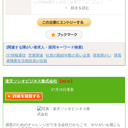
⑦月給271,000円以上
※試用期間中も給与に変更はございません
⑧～⑮月給200,000円〜月給400,000円
中途：
+ 続きを読む
⑯月給185,000円以上
月給195,070円以上
⑰月給237,000円以上
※試用期間中(2ヶ月間)も給与等に変更はございませ
⑱月給212,000円以上
ん
⑲東京：月給202,000 円以上 、京都：月給193,000 円
※給与額は、経験、能力を考慮し決定致します。
以上
⑳月給205,000円以上
㉑月給185,000 円以上
㉒月給185,000 円以上
㉓月給224,500円以上
[関連する障がい者求人・採用キーワード検索]
※全コース共通※ 能力・経験・勤務地などにより
異なります
IT/情報通信
営業関連
社員の勤続年数の長い企業
視覚障がい
障害
※試用期間中も給与に変更はございません。
者職業生活相談員が在籍
楽天ソシオビジネス株式会社
【NEW】
07月28日更新
成長のためのチャレンジができる会社だからこそ、やりがいを感じら