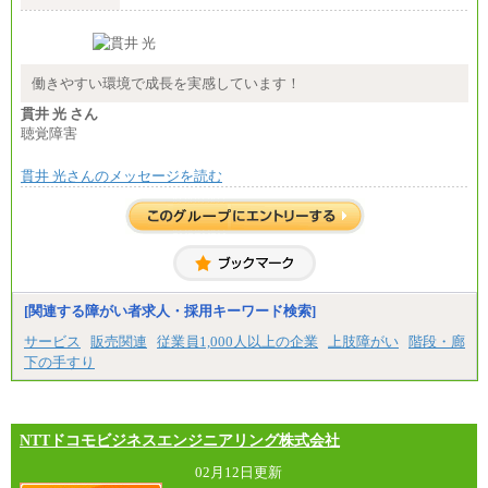
■(株)JTB商事
総合職 月給208,000～235,000円
エリア総合職 月給180,000～205,000円＋地域手当
※詳細はJTBキャリアサイトよりご確認ください。
働きやすい環境で成長を実感しています！
■(株)JTBパブリッシング ※2027年新卒募集終了
貫井 光 さん
総合職 月給271,000円
聴覚障害
■(株)JTBビジネストラベルソリューションズ
貫井 光さんのメッセージを読む
総合職 月給220,000～230,000円＋地域間調整給
エリア総合職 月給206,000円～214,000＋地域間調
整給
※詳細はJTBキャリアサイトよりご確認ください。
■(株)JTBコミュニケーションデザイン
総合職 月給230,000円
みなし残業手当：20,000円（一律支給）※みなし
残業手当の残業時間は10.43時間。
[関連する障がい者求人・採用キーワード検索]
※超過勤務手当：みなし残業時間を超える残業時
サービス
販売関連
従業員1,000人以上の企業
上肢障がい
階段・廊
間に応じて、時間外手当等を支給。
下の手すり
エリアサポート職 月給188,000円
※超過勤務手当：残業時間については全額時間外
手当を支給。
NTTドコモビジネスエンジニアリング株式会社
■（株）JTBグローバルマーケティング＆トラベル
総合職 月給242,000円＋地域間調整給
訪日事業職 月給202,000～227,000円＋地域間調整
02月12日更新