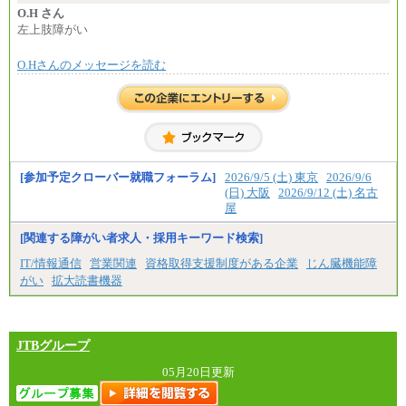
O.H さん
左上肢障がい
O.Hさんのメッセージを読む
[参加予定クローバー就職フォーラム]
2026/9/5 (土) 東京
2026/9/6
(日) 大阪
2026/9/12 (土) 名古
屋
[関連する障がい者求人・採用キーワード検索]
IT/情報通信
営業関連
資格取得支援制度がある企業
じん臓機能障
がい
拡大読書機器
JTBグループ
05月20日更新