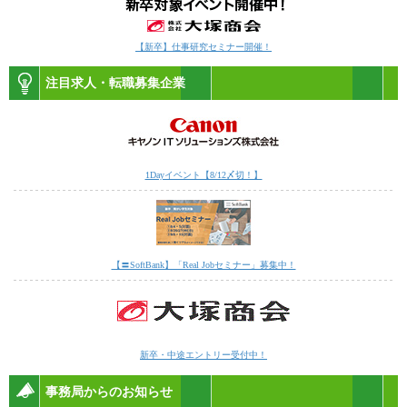
【新卒】仕事研究セミナー開催！
注目求人・転職募集企業
1Dayイベント【8/12〆切！】
【〓SoftBank】「Real Jobセミナー」募集中！
新卒・中途エントリー受付中！
事務局からのお知らせ