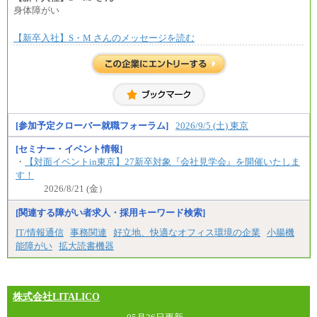
⑧月給：240,000円～285,000円
身体障がい
⑨月給：250,000円～330,000円
【新卒入社】S・M さんのメッセージを読む
※経験、能力等を考慮の上、当社規定により決定
※試用期間中も給与に変更はございません。
[参加予定クローバー就職フォーラム]
2026/9/5 (土) 東京
[セミナー・イベント情報]
・
【対面イベントin東京】27新卒対象『会社見学会』を開催いたしま
す！
2026/8/21 (金）
[関連する障がい者求人・採用キーワード検索]
IT/情報通信
事務関連
好立地、快適なオフィス環境の企業
小腸機
能障がい
拡大読書機器
株式会社LITALICO