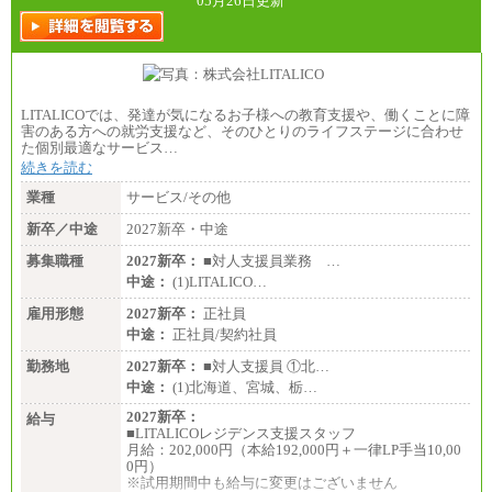
05月26日更新
LITALICOでは、発達が気になるお子様への教育支援や、働くことに障
害のある方への就労支援など、そのひとりのライフステージに合わせ
た個別最適なサービス…
続きを読む
業種
サービス/その他
新卒／中途
2027新卒・中途
募集職種
2027新卒：
■対人支援員業務 …
中途：
(1)LITALICO…
雇用形態
2027新卒：
正社員
中途：
正社員/契約社員
勤務地
2027新卒：
■対人支援員 ①北…
中途：
(1)北海道、宮城、栃…
2027新卒：
給与
■LITALICOレジデンス支援スタッフ
月給：202,000円（本給192,000円＋一律LP手当10,00
0円）
※試用期間中も給与に変更はございません