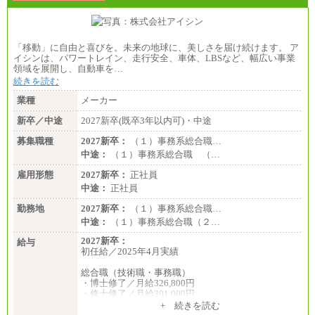
「移動」に自由と喜びを。未来の地球に、美しさを届け続けます。 ア
イシンは、パワートレイン、走行安全、車体、LBSなど、幅広い事業
領域を展開し、自動車を…
続きを読む
業種
メーカー
新卒／中途
2027新卒(既卒3年以内可)・中途
募集職種
2027新卒：
（１）事務系総合職…
中途：
（１）事務系総合職 （…
雇用形態
2027新卒：
正社員
中途：
正社員
勤務地
2027新卒：
（１）事務系総合職…
中途：
（１）事務系総合職（２…
2027新卒：
給与
初任給／2025年4月実績
総合職（技術職・事務職）
・博士修了／月給326,800円
・修士修了／月給301,000円
・大学卒／月給282,000円
+ 続きを読む
・高専卒（専攻科）／月給282,000円