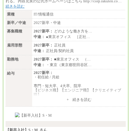
れる。 内容充実の公式ホームページはこちら http://corp.rakuten.co…
続きを読む
業種
IT/情報通信
新卒／中途
2027新卒・中途
募集職種
2027新卒：
どのような働き方を…
中途：
●東京オフィス ［正社…
雇用形態
2027新卒：
正社員
中途：
正社員/契約社員
勤務地
2027新卒：
■東京オフィス （…
中途：
・東京（東京都世田谷区…
2027新卒：
給与
・初任給 / 月給
専門・短大卒、4大卒、院卒
【ビジネス職】【エンジニア職】【クリエイティブ
職】
一律：225,000円
+ 続きを読む
※試用期間中も給与に変更はございません 。
中途：
①月給：270,000円～320,000円
②④⑦⑩月給：225,000円～270,000円
③月給：250,000円～300,000円
⑤⑥月給：225,000円～300,000円
【新卒入社】S・M さん