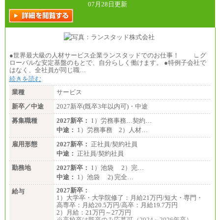
07月28日更新
●世界最大級の人材サービス企業ランスタッドでのお仕事！ ∟グ
ローバルな安定基盤のもとで、自分らしく働けます。 ●特例子会社で
はなく、全社員が同じ職…
続きを読む
業種
サービス
新卒／中途
2027新卒(既卒3年以内可)・中途
募集職種
2027新卒：
1）労務事務…契約…
中途：
1）労務事務 2）人材…
雇用形態
2027新卒：
正社員/契約社員
中途：
正社員/契約社員
勤務地
2027新卒：
1）池袋 2）完…
中途：
1）池袋 2) 完全…
2027新卒：
給与
1）大学卒・大学院修了：月給21万円/短大・専門・
高専卒：月給20.5万円/高卒：月給19.7万円
2）月給：21万円～27万円
※高校卒は既卒のみ応募可（2024～2026年卒）