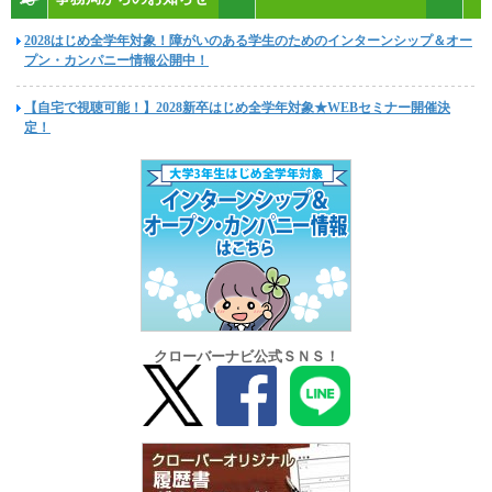
2028はじめ全学年対象！障がいのある学生のためのインターンシップ＆オー
プン・カンパニー情報公開中！
【自宅で視聴可能！】2028新卒はじめ全学年対象★WEBセミナー開催決
定！
クローバーナビ公式ＳＮＳ！