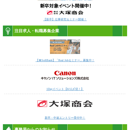
【新卒】仕事研究セミナー開催！
注目求人・転職募集企業
【〓SoftBank】「Real Jobセミナー」募集中！
1Dayイベント【8/12〆切！】
新卒・中途エントリー受付中！
事務局からのお知らせ