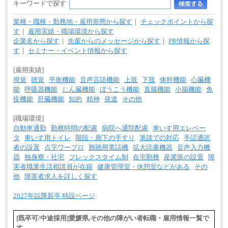
キーワードで探す
業種・職種・勤務地・雇用形態から探す
｜
チェックポイントから探
す
｜
雇用実績・職場環境から探す
企業名から探す
｜
先輩からのメッセージから探す
｜
PR情報から探
す
｜
セミナー・イベント情報から探す
[雇用実績]
視覚
聴覚
平衡機能
音声言語機能
上肢
下肢
体幹機能
心臓機
能
呼吸器機能
じん臓機能
ぼうこう機能
直腸機能
小腸機能
免
疫機能
肝臓機能
知的
精神
発達
その他
[職場環境]
自動車通勤
勤務時間の配慮
病院へ通院配慮
車いす用エレベー
タ
車いす用トイレ
階段・廊下の手すり
筆談での対応
手話通訳
者の設置
点字ワープロ
難聴用電話機
拡大読書機器
音声入力機
器
独身寮・社宅
フレックスタイム制
在宅勤務
産業医の設置
障
害者職業生活相談員が在籍
健康管理室・休憩室などがある
その
他
障害者求人を詳しく探す
2027年以降新卒 特設ページ
[既卒可/中途採用]愛媛県,その他の障がい者転職・雇用情報一覧で
す。