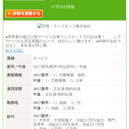
総合職 月給242,000円＋地域間調整給
訪日事業職 月給202,000～227,000円＋地域間調整
07月28日更新
給
※詳細はJTBキャリアサイトよりご確認ください。
■(株)JTBビジネストランスフォーム
総合職 月給205,000～225,000円＋地域間調整給
エリア総合職 月給185,000円＋地域間調整給
●世界最大級の人材サービス企業ランスタッドでのお仕事！ ∟グ
※詳細はJTBキャリアサイトよりご確認ください。
ローバルな安定基盤のもとで、自分らしく働けます。 ●特例子会社で
はなく、全社員が同じ職…
■(株)JTBデータサービス ※2027年新卒募集終了
総合職 月給186,000～194,000円＋地域手当
続きを読む
※詳細はJTBキャリアサイトよりご確認ください。
業種
サービス
■I&Jデジタルイノベーション(株)
新卒／中途
2027新卒(既卒3年以内可)・中途
総合職 月給224,500～242,600円＋地域手当
※詳細はJTBキャリアサイトよりご確認ください。
募集職種
2027新卒：
1）労務事務…契約…
＜有期社員コース＞
中途：
1）労務事務 2）人材…
■(株)JTBビジネストランスフォーム
雇用形態
有期契約職 月給185,000～195,000円
2027新卒：
正社員/契約社員
※詳細はJTBキャリアサイトよりご確認ください。
中途：
正社員/契約社員
■(株)JTBパブリッシング ※2027年新卒募集終了
勤務地
2027新卒：
1）池袋 2）完…
総合職 月給241,000円
中途：
1）池袋 2) 完全…
中途：
①月給227,000円以上
2027新卒：
給与
②月給212,000円以上
1）大学卒・大学院修了：月給21万円/短大・専門・
③月給172,500円以上
高専卒：月給20.5万円/高卒：月給19.7万円
④月給23万円～37万円
2）月給：21万円～27万円