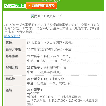
05月20日更新
JTBグループの事業ドメインは「交流創造事業」です。 交流とはすな
わち“つながり”です。“つながり”が生み出す価値は無限です。旅行者
と地域、企業と地域、…
続きを読む
業種
商社/出版・マスコミ関連・広告…
新卒／中途
2027新卒(既卒3年以内可)・中途
募集職種
2027新卒：
各社・各コースによ…
中途：
■（株）ＪＴＢ ①法人…
雇用形態
2027新卒：
正社員/契約社員
中途：
正社員/契約社員
勤務地
2027新卒：
■JTB 沖縄を除…
中途：
①埼玉、千葉、東京、神…
2027新卒：
給与
■(株)JTB
総合職 月給242,000円＋地域間調整給
エリア総合職 月給217,000～227,000円＋地域間調
整給