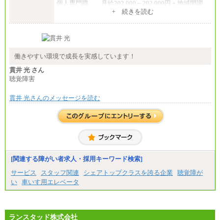
個人専門職 月給202,000～202,000円＋地域間調
整給
+ 続きを読む
※詳細はJTBキャリアサイトよりご確認ください。
■(株)JTB商事
総合職 月給208,000～235,000円
エリア総合職 月給180,000～205,000円＋地域手当
※詳細はJTBキャリアサイトよりご確認ください。
働きやすい環境で成長を実感しています！
■(株)JTBパブリッシング ※2027年新卒募集終了
貫井 光 さん
総合職 月給271,000円
聴覚障害
■(株)JTBビジネストラベルソリューションズ
貫井 光さんのメッセージを読む
総合職 月給220,000～230,000円＋地域間調整給
エリア総合職 月給206,000円～214,000＋地域間調
整給
※詳細はJTBキャリアサイトよりご確認ください。
■(株)JTBコミュニケーションデザイン
総合職 月給230,000円
みなし残業手当：20,000円（一律支給）※みなし
残業手当の残業時間は10.43時間。
[関連する障がい者求人・採用キーワード検索]
※超過勤務手当：みなし残業時間を超える残業時
サービス
スタッフ関連
シェアトップクラスを誇る企業
聴覚障が
間に応じて、時間外手当等を支給。
い
車いす用エレベータ
エリアサポート職 月給188,000円
※超過勤務手当：残業時間については全額時間外
手当を支給。
ランスタッド株式会社
■（株）JTBグローバルマーケティング＆トラベル