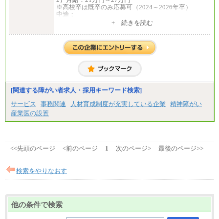
⑤月給20万円～25万円
※高校卒は既卒のみ応募可（2024～2026年卒）
⑥月給33万円～48万円
中途：
⑦月給271,000円以上
1）月給：21万円～25万円
+ 続きを読む
⑧～⑮月給200,000円〜月給400,000円
2）月給：21万円～27万円
⑯月給185,000円以上
⑰月給237,000円以上
⑱月給212,000円以上
⑲東京：月給202,000 円以上 、京都：月給193,000 円
以上
⑳月給205,000円以上
㉑月給185,000 円以上
㉒月給185,000 円以上
[関連する障がい者求人・採用キーワード検索]
㉓月給224,500円以上
※全コース共通※ 能力・経験・勤務地などにより
サービス
事務関連
人材育成制度が充実している企業
精神障がい
異なります
産業医の設置
※試用期間中も給与に変更はございません。
<<先頭のページ
<前のページ
1
次のページ>
最後のページ>>
検索をやりなおす
他の条件で検索