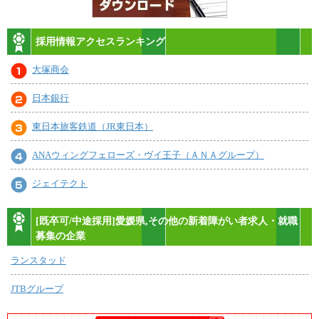
採用情報アクセスランキング
大塚商会
日本銀行
東日本旅客鉄道（JR東日本）
ANAウィングフェローズ・ヴイ王子（ＡＮＡグループ）
ジェイテクト
[既卒可/中途採用]愛媛県,その他の新着障がい者求人・就職
募集の企業
ランスタッド
JTBグループ