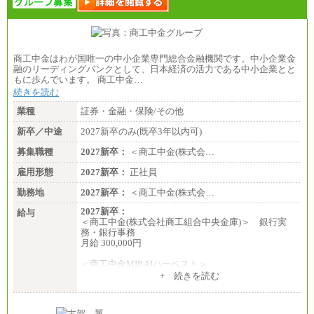
商工中金はわが国唯一の中小企業専門総合金融機関です。中小企業金
融のリーディングバンクとして、日本経済の活力である中小企業とと
もに歩んでいます。 商工中金…
続きを読む
業種
証券・金融・保険/その他
新卒／中途
2027新卒のみ(既卒3年以内可)
募集職種
2027新卒：
＜商工中金(株式会…
雇用形態
2027新卒：
正社員
勤務地
2027新卒：
＜商工中金(株式会…
2027新卒：
給与
＜商工中金(株式会社商工組合中央金庫)＞ 銀行実
務・銀行事務
月給 300,000円
＜商工中金MIRAIハーベスト＞
月給 230,000円
+ 続きを読む
※試用期間中も給与に変更はございません