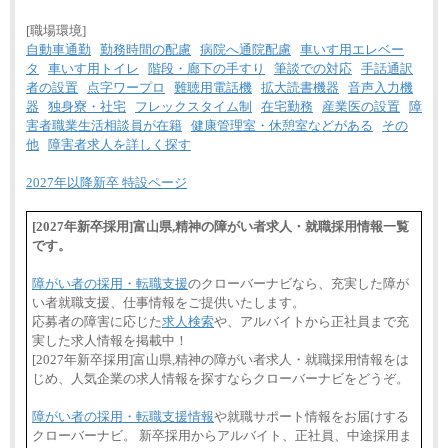
[職場環境]
自動車通勤
勤務時間の配慮
病院へ通院配慮
車いす用エレベー
タ
車いす用トイレ
階段・廊下の手すり
筆談での対応
手話通訳
者の設置
点字ワープロ
難聴用電話機
拡大読書機器
音声入力機
器
独身寮・社宅
フレックスタイム制
在宅勤務
産業医の設置
障
害者職業生活相談員が在籍
健康管理室・休憩室などがある
その
他
障害者求人を詳しく探す
2027年以降新卒 特設ページ
[2027年新卒採用]富山県,精神の障がい者求人・就職採用情報一覧
です。
障がい者の採用・転職支援
のクローバーナビなら、充実した障が
い者就職支援、仕事情報をご提供いたします。
応募者の障害に応じた
求人検索
や、アルバイトから正社員まで充
実した求人情報を掲載中！
[2027年新卒採用]富山県,精神の障がい者求人・就職採用情報をは
じめ、人気企業の求人情報を探すならクローバーナビをどうぞ。
障がい者の採用・転職支援情報
や就職サポート情報をお届けする
クローバーナビ。 新卒採用からアルバイト、正社員、中途採用ま