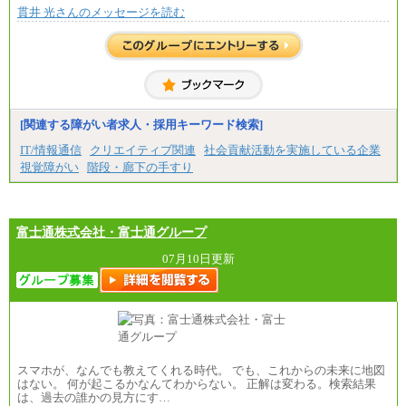
■(株)JTBビジネストラベルソリューションズ
貫井 光さんのメッセージを読む
総合職 月給220,000～230,000円＋地域間調整給
エリア総合職 月給206,000円～214,000＋地域間調
整給
※詳細はJTBキャリアサイトよりご確認ください。
■(株)JTBコミュニケーションデザイン
総合職 月給230,000円
みなし残業手当：20,000円（一律支給）※みなし
残業手当の残業時間は10.43時間。
[関連する障がい者求人・採用キーワード検索]
※超過勤務手当：みなし残業時間を超える残業時
IT/情報通信
クリエイティブ関連
社会貢献活動を実施している企業
間に応じて、時間外手当等を支給。
視覚障がい
階段・廊下の手すり
エリアサポート職 月給188,000円
※超過勤務手当：残業時間については全額時間外
手当を支給。
富士通株式会社・富士通グループ
■（株）JTBグローバルマーケティング＆トラベル
総合職 月給242,000円＋地域間調整給
訪日事業職 月給202,000～227,000円＋地域間調整
07月10日更新
給
※詳細はJTBキャリアサイトよりご確認ください。
■(株)JTBビジネストランスフォーム
総合職 月給205,000～225,000円＋地域間調整給
エリア総合職 月給185,000円＋地域間調整給
※詳細はJTBキャリアサイトよりご確認ください。
スマホが、なんでも教えてくれる時代。 でも、これからの未来に地図
■(株)JTBデータサービス ※2027年新卒募集終了
はない。 何が起こるかなんてわからない。 正解は変わる。検索結果
総合職 月給186,000～194,000円＋地域手当
は、過去の誰かの見方にす…