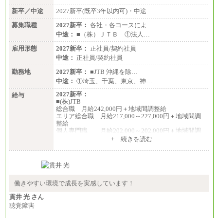
新卒／中途
2027新卒(既卒3年以内可)・中途
募集職種
2027新卒：
各社・各コースによ…
中途：
■（株）ＪＴＢ ①法人…
雇用形態
2027新卒：
正社員/契約社員
中途：
正社員/契約社員
勤務地
2027新卒：
■JTB 沖縄を除…
中途：
①埼玉、千葉、東京、神…
2027新卒：
給与
■(株)JTB
総合職 月給242,000円＋地域間調整給
エリア総合職 月給217,000～227,000円＋地域間調
整給
個人専門職 月給202,000～202,000円＋地域間調
整給
+ 続きを読む
※詳細はJTBキャリアサイトよりご確認ください。
■(株)JTB商事
総合職 月給208,000～235,000円
エリア総合職 月給180,000～205,000円＋地域手当
※詳細はJTBキャリアサイトよりご確認ください。
働きやすい環境で成長を実感しています！
■(株)JTBパブリッシング ※2027年新卒募集終了
貫井 光 さん
総合職 月給271,000円
聴覚障害