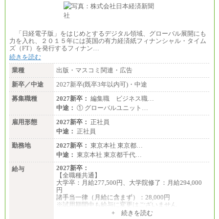
「日経電子版」をはじめとするデジタル領域、グローバル展開にも
力を入れ、２０１５年には英国の有力経済紙フィナンシャル・タイム
ズ（FT）を発行するフィナン…
続きを読む
業種
出版・マスコミ関連・広告
新卒／中途
2027新卒(既卒3年以内可)・中途
募集職種
2027新卒：
編集職 ビジネス職…
中途：
① グローバルユニット…
雇用形態
2027新卒：
正社員
中途：
正社員
勤務地
2027新卒：
東京本社 東京都…
中途：
東京本社 東京都千代…
2027新卒：
給与
【全職種共通】
大学卒：月給277,500円、大学院修了：月給294,000
円
諸手当一律（月給に含まず）：28,000円
※試用期間中も給与に変更はございません
中途：
+ 続きを読む