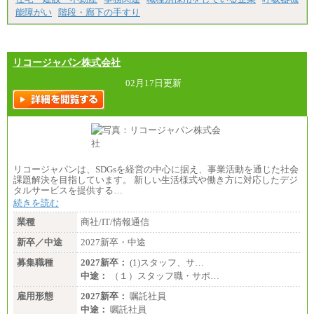
能障がい
階段・廊下の手すり
リコージャパン株式会社
02月17日更新
リコージャパンは、SDGsを経営の中心に据え、事業活動を通じた社会
課題解決を目指しています。 新しい生活様式や働き方に対応したデジ
タルサービスを提供する…
続きを読む
業種
商社/IT/情報通信
新卒／中途
2027新卒・中途
募集職種
2027新卒：
(1)スタッフ、サ…
中途：
（１）スタッフ職・サポ…
雇用形態
2027新卒：
嘱託社員
中途：
嘱託社員