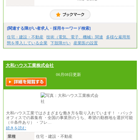
■拠点型職員※
大学院卒/月給256,000円～288,000円
大学卒/月給240,000円～270,000円
短大・高専卒/月給216,000円～243,000円
■特定職員※
[関連する障がい者求人・採用キーワード検索]
大学院卒/月給234,000円～263,000円
大学卒/月給219,000円～246,000円
住宅・建設・不動産
技術（電気、電子、機械）関連
多様な雇用形
短大・高専卒/月給197,000円～222,000円
態を導入している企業
下肢障がい
産業医の設置
※拠点型職員、特定職員の給与は、生活の拠点が定
まることによるメリットおよび地域ごとの生計費な
どの地域差指数を勘案して拠点ごとに定めていま
す。
大和ハウス工業株式会社
中途：
全職種共通
06月08日更新
月給制
226,600円～390,100円（勤務地域等により異なりま
す）
・ご経験やスキルを考慮し、選考の中で決定いたし
ます。
・試用期間中も同額支給します。
大和ハウス工業ではさまざまな働き方を取り入れています！ ・バック
オフィスでの募集有 ・全国の事業所のうち、希望の勤務地を選択可能
（※条件あり） ・フレ…
続きを読む
業種
住宅・建設・不動産