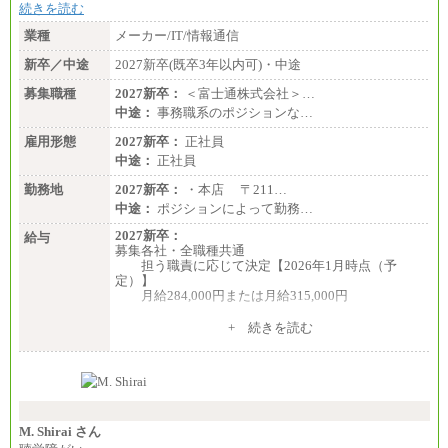
※詳細はJTBキャリアサイトよりご確認ください。
続きを読む
■I&Jデジタルイノベーション(株)
業種
メーカー/IT/情報通信
総合職 月給224,500～242,600円＋地域手当
※詳細はJTBキャリアサイトよりご確認ください。
新卒／中途
2027新卒(既卒3年以内可)・中途
＜有期社員コース＞
募集職種
2027新卒：
＜富士通株式会社＞…
■(株)JTBビジネストランスフォーム
中途：
事務職系のポジションな…
有期契約職 月給185,000～195,000円
※詳細はJTBキャリアサイトよりご確認ください。
雇用形態
2027新卒：
正社員
中途：
正社員
■(株)JTBパブリッシング ※2027年新卒募集終了
総合職 月給241,000円
勤務地
2027新卒：
・本店 〒211…
中途：
中途：
ポジションによって勤務…
①月給227,000円以上
②月給212,000円以上
2027新卒：
給与
③月給172,500円以上
募集各社・全職種共通
④月給23万円～37万円
担う職責に応じて決定【2026年1月時点（予
⑤月給20万円～25万円
定）】
⑥月給33万円～48万円
月給284,000円または月給315,000円
⑦月給271,000円以上
⑧～⑮月給200,000円〜月給400,000円
※入社後早期から、自律的な業務遂行が求めら
+ 続きを読む
⑯月給185,000円以上
れる職務を担う方については、月額給与315,000円で
⑰月給237,000円以上
す。
⑱月給212,000円以上
なお、高度なスキルや専門性を持ち、より高
⑲東京：月給202,000 円以上 、京都：月給193,000 円
い職責を担う方については、さらに高い金額を個別
以上
に設定します。
⑳月給205,000円以上
※習熟度を上げるための育成が一定期間必要で
㉑月給185,000 円以上
上司の指示に基づき職務を遂行する方については、
M. Shirai さん
㉒月給185,000 円以上
月額給与284,000円となります。