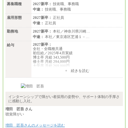
募集職種
2027新卒：
技術職、事務職
中途：
技術職、事務職
雇用形態
2027新卒：
正社員
中途：
正社員
勤務地
2027新卒：
本社／神奈川県川崎…
中途：
本社／東京港区芝浦１－…
2027新卒：
給与
全社・全職種共通
初任給／2025年4月実績
博士卒 月給 343,500円
修士卒 月給 294,000円
大学卒 月給 269,000円
※試用期間の給与に変更はございません
+ 続きを読む
中途：
経験・能力を考慮し、下記を下限として決定しま
す。
2025年新卒初任給 大学卒／月給 大学卒269,000円
インターンシップで障がい者採用の姿勢や、サポート体制の手厚さ
に感動し入社。
増田 匠吾 さん
聴覚障がい
増田 匠吾さんのメッセージを読む