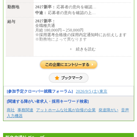
勤務地
2027新卒：
応募者の意向を確認…
中途：
応募者の意向を確認の上…
2027新卒：
給与
全職種共通
月給 180,000円～250,000円
※採用選考合格後の採用内定通知時にお伝えします
※勤務地によって異なります
中途：
+ 続きを読む
全職種共通
月給 200,000円～250,000円
入社時の処遇は経験・能力を考慮の上、当社規程に
より決定します。
具体的な金額は採用選考合格後に採用内定通知時に
お伝えします。
[参加予定クローバー就職フォーラム]
2026/9/5 (土) 東京
[関連する障がい者求人・採用キーワード検索]
商社
事務関連
アットホームな社風が自慢の企業
発達障がい
音声
入力機器