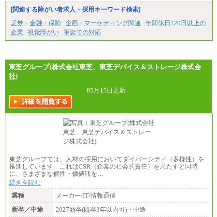
[関連する障がい者求人・採用キーワード検索]
証券・金融・保険
企画・マーケティング関連
年間休日120日以上の
企業
視覚障がい
筆談での対応
東芝グループ(株式会社東芝、東芝デバイス＆ストレージ株式会
社)
05月15日更新
東芝グループでは、人材の採用においてダイバーシティ（多様性）を
推進しています。これはCSR（企業の社会的責任）を果たすと同時
に、さまざまな個性・価値観を…
続きを読む
業種
メーカー/IT/情報通信
新卒／中途
2027新卒(既卒3年以内可)・中途