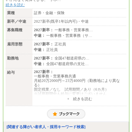
続きを読む
業種
証券・金融・保険
新卒／中途
2027新卒(既卒1年以内可)・中途
募集職種
2027新卒：
一般事務・営業事務…
中途：
一般事務・営業事務（サ…
雇用形態
2027新卒：
正社員
中途：
正社員
勤務地
2027新卒：
全国47都道府県の…
中途：
全国47都道府県の支社…
2027新卒：
給与
一般事務・営業事務共通
月給20万2000円～23万4000円（勤務地により異な
る）
固定残業／なし 試用期間／あり（6カ月）
※試用期間中も給与に変更はございません
中途：
+ 続きを読む
一般事務・営業事務共通
月給20万2000円～23万4000円（勤務地により異な
る）
固定残業／なし 試用期間／あり（6か月）
※試用期間中も給与に変更はございません。
[関連する障がい者求人・採用キーワード検索]