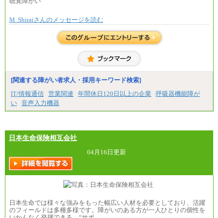
聴覚障がい
㉓月給224,500円以上
※個別に設定する給与については、選考の過程
※全コース共通※ 能力・経験・勤務地などにより
で決定していきます。
異なります
M. Shiraiさんのメッセージを読む
※上記に加え、所定労働時間外に勤務をした場
※試用期間中も給与に変更はございません。
合には、時間外勤務手当を支給します。
※試用期間中も給与に変更はございません。
中途：
＜募集各社・全職種共通＞
月給21万円以上～
※試用期間中の給与に変更はありません。
[関連する障がい者求人・採用キーワード検索]
※経験・能力を考慮し、当社規定により決定いたし
IT/情報通信
営業関連
年間休日120日以上の企業
呼吸器機能障が
ます。
い
音声入力機器
日本生命保険相互会社
04月16日更新
日本生命では様々な強みをもった幅広い人材を必要としており、活躍
のフィールドは多種多様です。障がいのある方が一人ひとりの個性を
いかんなく発揮できる、“サポ…