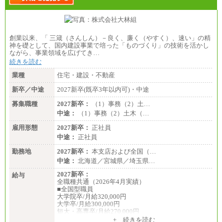
創業以来、「 三箴（さんしん）－良く、廉く（やすく）、速い」の精
神を礎として、国内建設事業で培った「ものづくり」の技術を活かし
ながら、事業領域を広げてき…
続きを読む
業種
住宅・建設・不動産
新卒／中途
2027新卒(既卒3年以内可)・中途
募集職種
2027新卒：
（1）事務（2）土…
中途：
（1）事務（2）土木（…
雇用形態
2027新卒：
正社員
中途：
正社員
勤務地
2027新卒：
本支店および全国（…
中途：
北海道／宮城県／埼玉県…
2027新卒：
給与
全職種共通（2026年4月実績）
■全国型職員
大学院卒/月給320,000円
大学卒/月給300,000円
短大・高専卒/月給270,000円
+ 続きを読む