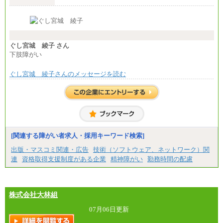
【全職種共通】
月給370,000円～
※経験・能力等を考慮の上、当社規定により決定し
ます。
※試用期間中も給与に変更はございません。
※想定年収 6,000,000円～（住居費補助、子手当など
の各種手当を含む金額です）
ぐし宮城 綾子 さん
下肢障がい
ぐし宮城 綾子さんのメッセージを読む
[関連する障がい者求人・採用キーワード検索]
出版・マスコミ関連・広告
技術（ソフトウェア、ネットワーク）関
連
資格取得支援制度がある企業
精神障がい
勤務時間の配慮
株式会社大林組
07月06日更新