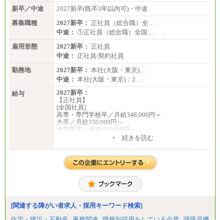
新卒／中途
2027新卒(既卒3年以内可)・中途
募集職種
2027新卒：
正社員（総合職）全…
中途：
①正社員（総合職）全国…
雇用形態
2027新卒：
正社員
中途：
正社員/契約社員
勤務地
2027新卒：
本社(大阪・東京)…
中途：
本社(大阪・東京)：2…
2027新卒：
給与
【正社員】
[全国社員]
高専・専門学校卒／月給348,000円～
大卒／月給350,000円～
大学院卒／月給362,000円～
[地域社員]月給295,000円～
+ 続きを読む
中途：
【正社員】
[全国社員]月給348,000円～
[地域社員]月給295,000円～
※試用期間中も給与に変更はございません
【契約社員】月給200,000円～
[関連する障がい者求人・採用キーワード検索]
住宅・建設・不動産
事務関連
職種別採用をしている企業
呼吸器機