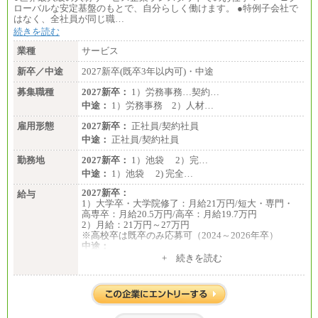
〈大阪・兵庫〉209,000 円
ローバルな安定基盤のもとで、自分らしく働けます。 ●特例子会社で
〈愛知〉194,500 円 〈福岡〉1
はなく、全社員が同じ職…
85,000 円
続きを読む
・専門・短大卒／月給185,000 円～210,000 円 ※勤務
業種
サービス
地により異なる。
〈東京・神奈川〉210,000 円
新卒／中途
2027新卒(既卒3年以内可)・中途
〈大阪・兵庫〉200,000 円
募集職種
〈愛知〉194,500 円 〈福
2027新卒：
1）労務事務…契約…
岡〉185,000円
中途：
1）労務事務 2）人材…
※基本給のみ（地域手当なし）
雇用形態
2027新卒：
正社員/契約社員
※試用期間中も給与変更なし
中途：
正社員/契約社員
中途：
【阪急交通社】
勤務地
2027新卒：
1）池袋 2）完…
◆正社員/総合職
中途：
1）池袋 2) 完全…
月給250,000円～(※1)、247,000円～(※2)、242,000円
～(※3)、239,000円～(※4)、237,000円～（※5）
2027新卒：
給与
・月給は一律地域手当を含んだ金額を表示
1）大学卒・大学院修了：月給21万円/短大・専門・
（※1…36,000円、※2…33,000円、※3…28,000円、
高専卒：月給20.5万円/高卒：月給19.7万円
※4…25,000円、※5…23,000円）
2）月給：21万円～27万円
・試用期間中も給与変更なし
※高校卒は既卒のみ応募可（2024～2026年卒）
中途：
◆正社員/基幹職
1）月給：21万円～25万円
+ 続きを読む
〈東京・神奈川〉月給219,000 円～ 〈大阪・兵庫〉
2）月給：21万円～27万円
月給209,000 円～
〈愛知〉月給194,500 円～ 〈福岡〉月給185,000 円～
・一律地域手当なし
・試用期間中も給与変更なし