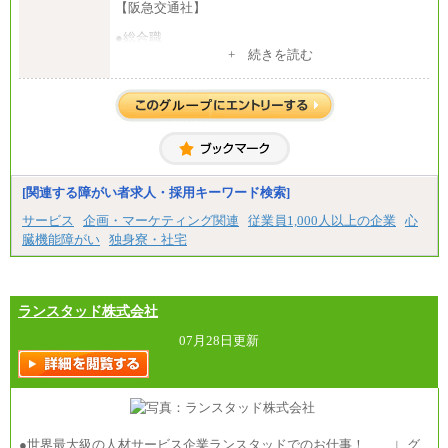
【阪急交通社】
●総合職
・大学・院卒
+ 続きを読む
月給250,000円(※1)、247,000円(※2)、242,000円
(※3)、239,000円(※4)、237,000円（※5）
・専門・短大卒
月給229,500円(※1)、226,500円(※2)、221,500円
(※3)、218,500円(※4)、216,500円（※5）
※1…東京都、埼玉県、千葉県、神奈川県
※2…大阪府、京都府、兵庫県、滋賀県
[関連する障がい者求人・採用キーワード検索]
※3…愛知県、静岡県
※4…北海道、宮城県、栃木県、群馬県、長野県、新
サービス
企画・マーケティング関連
従業員1,000人以上の企業
心
潟県、富山県、石川県、岡山県、広島県、山口県、
臓機能障がい
独身寮・社宅
香川県、福岡県
※5…青森県、鳥取県、島根県、愛媛県、高知県、大
分県、長崎県、熊本県、宮崎県、鹿児島県、沖縄
県、福島県、山形県
・月給には一律地域手当を含んだ金額を表示
ランスタッド株式会社
（一律地域手当：※1…36,000円、※2…33,000円、
※3…28,000円、※4…25,000円、※5…23,000円）
07月28日更新
・試用期間中も給与変更なし
●基幹職（地域限定社員）
・大学・院卒／月給185,000 円～219,000 円 ※勤務地
により異なる。
〈東京・神奈川〉219,000 円
●世界最大級の人材サービス企業ランスタッドでのお仕事！ ∟グ