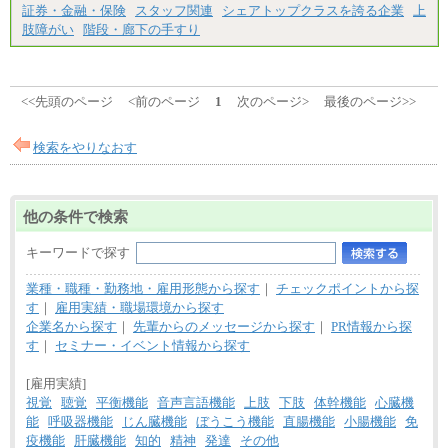
証券・金融・保険
スタッフ関連
シェアトップクラスを誇る企業
上
肢障がい
階段・廊下の手すり
<<先頭のページ
<前のページ
1
次のページ>
最後のページ>>
検索をやりなおす
他の条件で検索
キーワードで探す
業種・職種・勤務地・雇用形態から探す
｜
チェックポイントから探
す
｜
雇用実績・職場環境から探す
企業名から探す
｜
先輩からのメッセージから探す
｜
PR情報から探
す
｜
セミナー・イベント情報から探す
[雇用実績]
視覚
聴覚
平衡機能
音声言語機能
上肢
下肢
体幹機能
心臓機
能
呼吸器機能
じん臓機能
ぼうこう機能
直腸機能
小腸機能
免
疫機能
肝臓機能
知的
精神
発達
その他