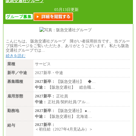
阪急交通社グループ
05月13日更新
こんにちは。 阪急交通社グループ 障がい者採用担当です。 当グルー
プ採用ページをご覧いただたき、ありがとうございます。 私たち阪急
交通社グループでは…
続きを読む
業種
サービス
新卒／中途
2027新卒・中途
募集職種
2027新卒：
【阪急交通社】 ◆…
中途：
【阪急交通社】 総合職…
雇用形態
2027新卒：
正社員
中途：
正社員/契約社員/アル…
勤務地
2027新卒：
【阪急交通社】 ●…
中途：
【阪急交通社】 北海道…
2027新卒：
給与
＜初任給（2027年4月見込み）＞