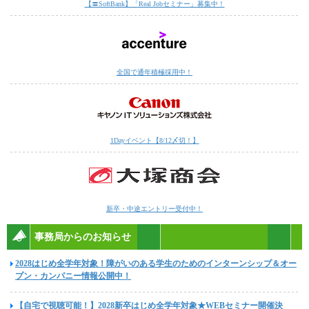
【〓SoftBank】「Real Jobセミナー」募集中！
全国で通年積極採用中！
1Dayイベント【8/12〆切！】
新卒・中途エントリー受付中！
事務局からのお知らせ
2028はじめ全学年対象！障がいのある学生のためのインターンシップ＆オー
プン・カンパニー情報公開中！
【自宅で視聴可能！】2028新卒はじめ全学年対象★WEBセミナー開催決