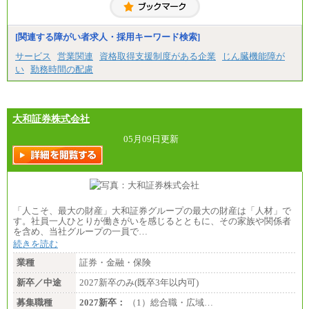
◆契約社員
月給187,500円～(※1)、184,000円～(※2)、180,500円
～(※3)、170,500～(※4)、168,000円～（※5）
[関連する障がい者求人・採用キーワード検索]
※1…東京都、埼玉県、千葉県、神奈川県
サービス
営業関連
資格取得支援制度がある企業
じん臓機能障が
※2…大阪府、京都府、兵庫県、滋賀県
い
勤務時間の配慮
※3…愛知県、静岡県
※4…北海道、宮城県、栃木県、群馬県、長野県、新
潟県、富山県、石川県、岡山県、広島県、山口県、
香川県、福岡県
※5…青森県、鳥取県、島根県、愛媛県、高知県、大
大和証券株式会社
分県、長崎県、熊本県、宮崎県、鹿児島県、沖縄
県、福島県、山形県
05月09日更新
◆パート・アルバイト
時給制：最低時給額 1,050円～ ※勤務地により異な
る。
【エアサーブ】
月給223,000円～
「人こそ、最大の財産」大和証券グループの最大の財産は「人材」で
・試用期間中も給与変更なし
す。社員一人ひとりが働きがいを感じるとともに、その家族や関係者
を含め、当社グループの一員で…
続きを読む
業種
証券・金融・保険
新卒／中途
2027新卒のみ(既卒3年以内可)
募集職種
2027新卒：
（1）総合職・広域…