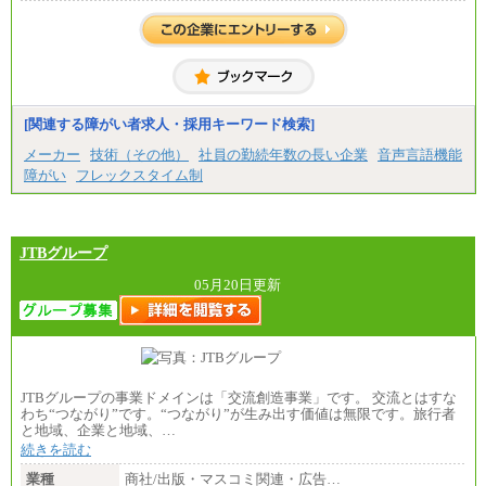
[関連する障がい者求人・採用キーワード検索]
メーカー
技術（その他）
社員の勤続年数の長い企業
音声言語機能
障がい
フレックスタイム制
JTBグループ
05月20日更新
JTBグループの事業ドメインは「交流創造事業」です。 交流とはすな
わち“つながり”です。“つながり”が生み出す価値は無限です。旅行者
と地域、企業と地域、…
続きを読む
業種
商社/出版・マスコミ関連・広告…