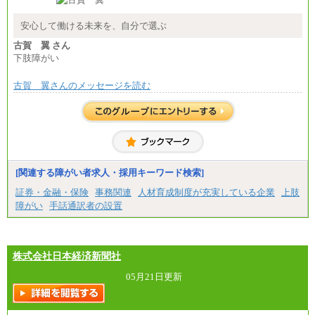
安心して働ける未来を、自分で選ぶ
古賀 翼 さん
下肢障がい
古賀 翼さんのメッセージを読む
[関連する障がい者求人・採用キーワード検索]
証券・金融・保険
事務関連
人材育成制度が充実している企業
上肢
障がい
手話通訳者の設置
株式会社日本経済新聞社
05月21日更新