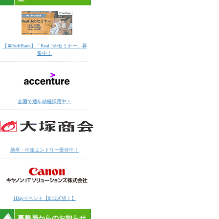
【〓SoftBank】「Real Jobセミナー」募
集中！
全国で通年積極採用中！
新卒・中途エントリー受付中！
1Dayイベント【8/12〆切！】
事務局からのお知らせ