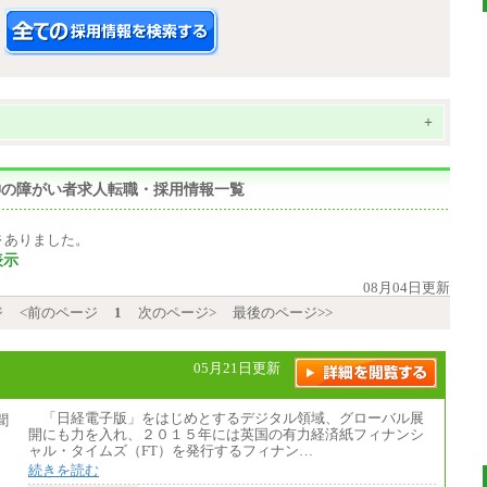
+
,精神の障がい者求人転職・採用情報一覧
件
ありました。
表示
08月04日更新
ジ
<前のページ
1
次のページ>
最後のページ>>
05月21日更新
「日経電子版」をはじめとするデジタル領域、グローバル展
開にも力を入れ、２０１５年には英国の有力経済紙フィナンシ
ャル・タイムズ（FT）を発行するフィナン…
続きを読む