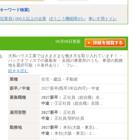
キーワード検索]
従業員1,000人以上の企業
ぼうこう機能障がい
車いす用トイレ
06月08日更新
大和ハウス工業ではさまざまな働き方を取り入れています！ ・
バックオフィスでの募集有 ・全国の事業所のうち、希望の勤務
地を選択可能（※条件あり） ・フレ…
続きを読む
業種
住宅・建設・不動産
新卒／中途
2027新卒(既卒3年以内可)・中途
募集職種
2027新卒：
正社員（総合職）全…
中途：
①正社員（総合職）全国…
雇用形態
2027新卒：
正社員
中途：
正社員/契約社員
勤務地
2027新卒：
本社(大阪・東京)…
中途：
本社(大阪・東京)：2…