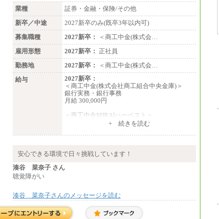
・試用期間中も同額支給します。
業種
証券・金融・保険/その他
新卒／中途
2027新卒のみ(既卒3年以内可)
募集職種
2027新卒：
＜商工中金(株式会…
雇用形態
2027新卒：
正社員
勤務地
2027新卒：
＜商工中金(株式会…
2027新卒：
給与
＜商工中金(株式会社商工組合中央金庫)＞
銀行実務・銀行事務
月給 300,000円
＜商工中金MIRAIハーベスト＞
月給 230,000円
+ 続きを読む
※試用期間中も給与に変更はございません
安心できる環境で日々挑戦しています！
湊谷 菜奈子 さん
聴覚障がい
湊谷 菜奈子さんのメッセージを読む