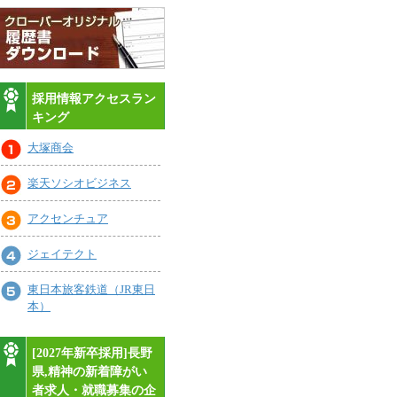
採用情報アクセスラン
キング
大塚商会
楽天ソシオビジネス
アクセンチュア
ジェイテクト
東日本旅客鉄道（JR東日
本）
[2027年新卒採用]長野
県,精神の新着障がい
者求人・就職募集の企