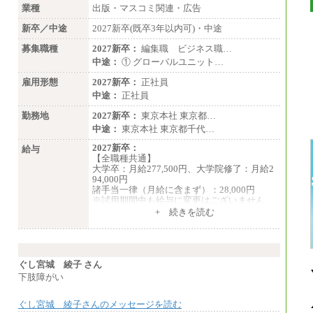
業種
出版・マスコミ関連・広告
新卒／中途
2027新卒(既卒3年以内可)・中途
募集職種
2027新卒：
編集職 ビジネス職…
中途：
① グローバルユニット…
雇用形態
2027新卒：
正社員
中途：
正社員
勤務地
2027新卒：
東京本社 東京都…
中途：
東京本社 東京都千代…
2027新卒：
給与
【全職種共通】
大学卒：月給277,500円、大学院修了：月給2
94,000円
諸手当一律（月給に含まず）：28,000円
※試用期間中も給与に変更はございません
中途：
+ 続きを読む
【全職種共通】
月給370,000円～
※経験・能力等を考慮の上、当社規定により
決定します。
※試用期間中も給与に変更はございません。
ぐし宮城 綾子 さん
※想定年収 6,000,000円～（住居費補助、子
下肢障がい
手当などの各種手当を含む金額です）
ぐし宮城 綾子さんのメッセージを読む