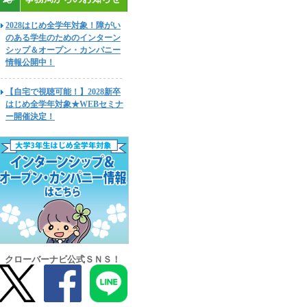
2028はじめ全学年対象！障がい
のある学生のためのインターン
シップ＆オープン・カンパニー
情報公開中！
【自宅で視聴可能！】2028新卒
はじめ全学年対象★WEBセミナ
ー開催決定！
クローバーナビ公式ＳＮＳ！