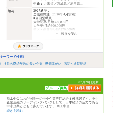
中途：
北海道／宮城県／埼玉県…
2027新卒：
給与
全職種共通（2026年4月実績）
■全国型職員
大学院卒/月給320,000円
大学卒/月給300,000円
短大・高専卒/月給270,000円
+ 続きを読む
■拠点型職員※
大学院卒/月給256,000円～288,000円
大学卒/月給240,000円～270,000円
短大・高専卒/月給216,000円～243,000円
■特定職員※
キーワード検索]
大学院卒/月給234,000円～263,000円
大学卒/月給219,000円～246,000円
連
社員の勤続年数の長い企業
視覚障がい
病院へ通院配慮
短大・高専卒/月給197,000円～222,000円
※拠点型職員、特定職員の給与は、生活の拠
点が定まることによるメリットおよび地域ご
07月28日更新
との生計費などの地域差指数を勘案して拠点
ごとに定めています。
中途：
全職種共通
月給制
商工中金はわが国唯一の中小企業専門総合金融機関です。中小
226,600円～390,100円（勤務地域等により異
企業金融のリーディングバンクとして、日本経済の活力である
なります）
中小企業とともに歩んでいます。 商工中金…
・ご経験やスキルを考慮し、選考の中で決定
続きを読む
いたします。