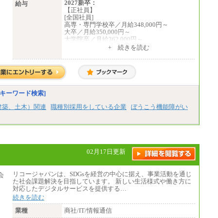
2027新卒：
給与
【正社員】
[全国社員]
高専・専門学校卒／月給348,000円～
大卒／月給350,000円～
大学院卒／月給362,000円～
[地域社員]月給295,000円～
+ 続きを読む
中途：
【正社員】
[全国社員]月給348,000円～
[地域社員]月給295,000円～
※試用期間中も給与に変更はございません
【契約社員】月給200,000円～
キーワード検索]
建築、土木）関連
職種別採用をしている企業
ぼうこう機能障がい
02月17日更新
リコージャパンは、SDGsを経営の中心に据え、事業活動を通じ
た社会課題解決を目指しています。 新しい生活様式や働き方に
対応したデジタルサービスを提供する…
続きを読む
業種
商社/IT/情報通信