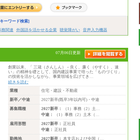
キーワード検索]
事務関連
外国語を活かせる企業
聴覚障がい
音声入力機器
07月06日更新
創業以来、「 三箴（さんしん）－良く、廉く（やすく）、速
い」の精神を礎として、国内建設事業で培った「ものづくり」
の技術を活かしながら、事業領域を広げてき…
続きを読む
業種
住宅・建設・不動産
新卒／中途
2027新卒(既卒3年以内可)・中途
募集職種
2027新卒：
（1）事務（2）土…
中途：
（1）事務（2）土木（…
雇用形態
2027新卒：
正社員
中途：
正社員
勤務地
2027新卒：
本支店および全国（…