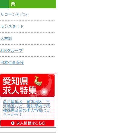
業
リコージャパン
ランスタッド
大林組
JTBグループ
日本生命保険
名古屋地区、尾張地区、三
河地区など、愛知県内で積
極採用企業の求人情報はこ
ちらから！