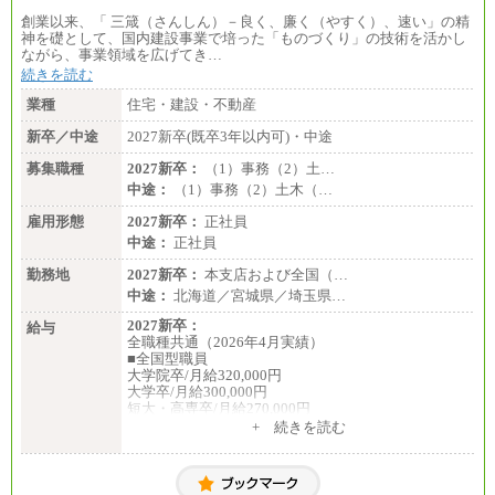
創業以来、「 三箴（さんしん）－良く、廉く（やすく）、速い」の精
神を礎として、国内建設事業で培った「ものづくり」の技術を活かし
ながら、事業領域を広げてき…
続きを読む
業種
住宅・建設・不動産
新卒／中途
2027新卒(既卒3年以内可)・中途
募集職種
2027新卒：
（1）事務（2）土…
中途：
（1）事務（2）土木（…
雇用形態
2027新卒：
正社員
中途：
正社員
勤務地
2027新卒：
本支店および全国（…
中途：
北海道／宮城県／埼玉県…
2027新卒：
給与
全職種共通（2026年4月実績）
■全国型職員
大学院卒/月給320,000円
大学卒/月給300,000円
短大・高専卒/月給270,000円
+ 続きを読む
■拠点型職員※
大学院卒/月給256,000円～288,000円
大学卒/月給240,000円～270,000円
短大・高専卒/月給216,000円～243,000円