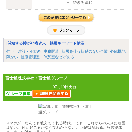
[地域社員]月給295,000円～
+ 続きを読む
中途：
【正社員】
[全国社員]月給348,000円～
[地域社員]月給295,000円～
※試用期間中も給与に変更はございません
【契約社員】月給200,000円～
[関連する障がい者求人・採用キーワード検索]
住宅・建設・不動産
事務関連
転居を伴う転勤のない企業
心臓機能
障がい
健康管理室・休憩室などがある
富士通株式会社・富士通グループ
07月10日更新
スマホが、なんでも教えてくれる時代。 でも、これからの未来に地図
はない。 何が起こるかなんてわからない。 正解は変わる。検索結果
は、過去の誰かの見方にす…