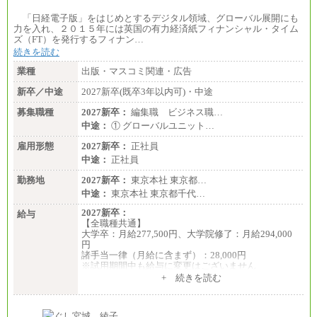
「日経電子版」をはじめとするデジタル領域、グローバル展開にも
力を入れ、２０１５年には英国の有力経済紙フィナンシャル・タイム
ズ（FT）を発行するフィナン…
続きを読む
業種
出版・マスコミ関連・広告
新卒／中途
2027新卒(既卒3年以内可)・中途
募集職種
2027新卒：
編集職 ビジネス職…
中途：
① グローバルユニット…
雇用形態
2027新卒：
正社員
中途：
正社員
勤務地
2027新卒：
東京本社 東京都…
中途：
東京本社 東京都千代…
2027新卒：
給与
【全職種共通】
大学卒：月給277,500円、大学院修了：月給294,000
円
諸手当一律（月給に含まず）：28,000円
※試用期間中も給与に変更はございません
中途：
+ 続きを読む
【全職種共通】
月給370,000円～
※経験・能力等を考慮の上、当社規定により決定し