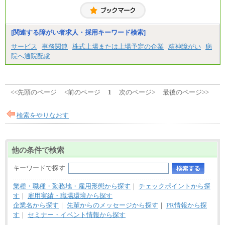
※固定残業代20時間分を手当に含む(33,900円～38,20
0円)
※20時間を超過した場合は別途支給
※試用期間中も給与に変更はございません
[関連する障がい者求人・採用キーワード検索]
サービス
事務関連
株式上場または上場予定の企業
精神障がい
病
院へ通院配慮
<<先頭のページ
<前のページ
1
次のページ>
最後のページ>>
検索をやりなおす
他の条件で検索
キーワードで探す
業種・職種・勤務地・雇用形態から探す
｜
チェックポイントから探
す
｜
雇用実績・職場環境から探す
企業名から探す
｜
先輩からのメッセージから探す
｜
PR情報から探
す
｜
セミナー・イベント情報から探す