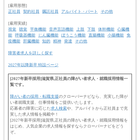
[雇用形態]
正社員
契約社員
嘱託社員
アルバイト・パート
その他
[雇用実績]
視覚
聴覚
平衡機能
音声言語機能
上肢
下肢
体幹機能
心臓機
能
呼吸器機能
じん臓機能
ぼうこう機能
直腸機能
小腸機能
免
疫機能
肝臓機能
知的
精神
発達
その他
障害者求人を詳しく探す
2027年以降新卒 特設ページ
[2027年新卒採用]滋賀県,正社員の障がい者求人・就職採用情報一
覧です。
障がい者の採用・転職支援
のクローバーナビなら、充実した障が
い者就職支援、仕事情報をご提供いたします。
応募者の障害に応じた
求人検索
や、アルバイトから正社員まで充
実した求人情報を掲載中！
[2027年新卒採用]滋賀県,正社員の障がい者求人・就職採用情報を
はじめ、人気企業の求人情報を探すならクローバーナビをどう
ぞ。