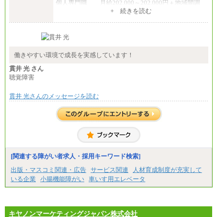
個人専門職 月給202,000～202,000円＋地域間調
整給
+ 続きを読む
※詳細はJTBキャリアサイトよりご確認ください。
■(株)JTB商事
総合職 月給208,000～235,000円
エリア総合職 月給180,000～205,000円＋地域手当
※詳細はJTBキャリアサイトよりご確認ください。
働きやすい環境で成長を実感しています！
■(株)JTBパブリッシング ※2027年新卒募集終了
貫井 光 さん
総合職 月給271,000円
聴覚障害
■(株)JTBビジネストラベルソリューションズ
貫井 光さんのメッセージを読む
総合職 月給220,000～230,000円＋地域間調整給
エリア総合職 月給206,000円～214,000＋地域間調
整給
※詳細はJTBキャリアサイトよりご確認ください。
■(株)JTBコミュニケーションデザイン
総合職 月給230,000円
みなし残業手当：20,000円（一律支給）※みなし
残業手当の残業時間は10.43時間。
[関連する障がい者求人・採用キーワード検索]
※超過勤務手当：みなし残業時間を超える残業時
出版・マスコミ関連・広告
サービス関連
人材育成制度が充実して
間に応じて、時間外手当等を支給。
いる企業
小腸機能障がい
車いす用エレベータ
エリアサポート職 月給188,000円
※超過勤務手当：残業時間については全額時間外
手当を支給。
キヤノンマーケティングジャパン株式会社
■（株）JTBグローバルマーケティング＆トラベル