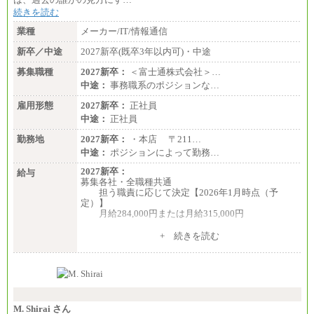
続きを読む
業種
メーカー/IT/情報通信
新卒／中途
2027新卒(既卒3年以内可)・中途
募集職種
2027新卒：
＜富士通株式会社＞…
中途：
事務職系のポジションな…
雇用形態
2027新卒：
正社員
中途：
正社員
勤務地
2027新卒：
・本店 〒211…
中途：
ポジションによって勤務…
2027新卒：
給与
募集各社・全職種共通
担う職責に応じて決定【2026年1月時点（予
定）】
月給284,000円または月給315,000円
※入社後早期から、自律的な業務遂行が求めら
+ 続きを読む
れる職務を担う方については、月額給与315,000円で
す。
なお、高度なスキルや専門性を持ち、より高
い職責を担う方については、さらに高い金額を個別
に設定します。
※習熟度を上げるための育成が一定期間必要で
上司の指示に基づき職務を遂行する方については、
M. Shirai さん