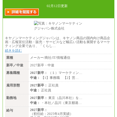
総合職 月給242,000円＋地域間調整給
訪日事業職 月給202,000～227,000円＋地域間調整
02月12日更新
給
※詳細はJTBキャリアサイトよりご確認ください。
■(株)JTBビジネストランスフォーム
総合職 月給205,000～225,000円＋地域間調整給
エリア総合職 月給185,000円＋地域間調整給
※詳細はJTBキャリアサイトよりご確認ください。
キヤノンマーケティングジャパンは、キヤノン商品の国内向け商品企
■(株)JTBデータサービス ※2027年新卒募集終了
画・広報宣伝活動・販売・サービスなど幅広い活動を展開するマーケ
総合職 月給186,000～194,000円＋地域手当
ティング企業であり、「くらし…
※詳細はJTBキャリアサイトよりご確認ください。
続きを読む
■I&Jデジタルイノベーション(株)
業種
メーカー/商社/IT/情報通信
総合職 月給224,500～242,600円＋地域手当
※詳細はJTBキャリアサイトよりご確認ください。
新卒／中途
2027新卒・中途
＜有期社員コース＞
募集職種
2027新卒：
（１）マーケティン…
■(株)JTBビジネストランスフォーム
中途：
【1】事務職 【2】営…
有期契約職 月給185,000～195,000円
※詳細はJTBキャリアサイトよりご確認ください。
雇用形態
2027新卒：
正社員
中途：
正社員
■(株)JTBパブリッシング ※2027年新卒募集終了
総合職 月給241,000円
勤務地
2027新卒：
東京（品川本社）を…
中途：
中途：
・本社／品川（東京都港…
①月給227,000円以上
②月給212,000円以上
2027新卒：
給与
③月給172,500円以上
（初任給：2025年4月実績）
④月給23万円～37万円