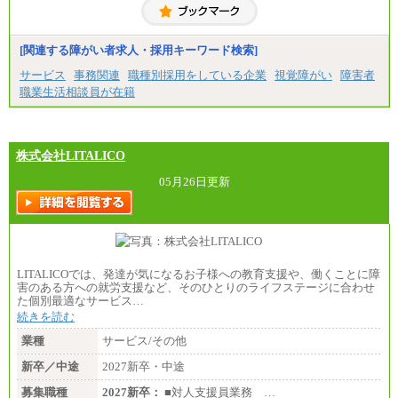
[関連する障がい者求人・採用キーワード検索]
サービス
事務関連
職種別採用をしている企業
視覚障がい
障害者
職業生活相談員が在籍
株式会社LITALICO
05月26日更新
LITALICOでは、発達が気になるお子様への教育支援や、働くことに障
害のある方への就労支援など、そのひとりのライフステージに合わせ
た個別最適なサービス…
続きを読む
業種
サービス/その他
新卒／中途
2027新卒・中途
募集職種
2027新卒：
■対人支援員業務 …