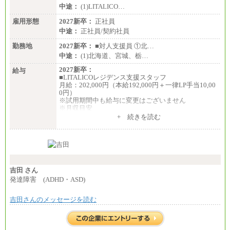
中途：
(1)LITALICO…
雇用形態
2027新卒：
正社員
中途：
正社員/契約社員
勤務地
2027新卒：
■対人支援員 ①北…
中途：
(1)北海道、宮城、栃…
2027新卒：
給与
■LITALICOレジデンス支援スタッフ
月給：202,000円（本給192,000円＋一律LP手当10,00
0円）
※試用期間中も給与に変更はございません
※月収目安
月給：202,000円
+ 続きを読む
夜勤手当：28,000円（月4回）※1回7,000円、実際の
夜勤回数により変動
東京都居住支援特別手当：20,000円（※支給期間・
条件あり）
---
計：250,000円
吉田 さん
■その他職種共通
発達障害 (ADHD・ASD)
月給：25万3,400円～
※固定残業代20時間分を手当に含む(33,900円～)
吉田さんのメッセージを読む
※20時間を超過した場合は別途支給
※試用期間中も給与に変更はございません
中途：
(1)(2)月給：25万3400円～28万5900円