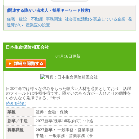
■特定職員※
[関連する障がい者求人・採用キーワード検索]
大学院卒/月給234,000円～263,000円
大学卒/月給219,000円～246,000円
住宅・建設・不動産
事務関連
社会貢献活動を実施している企業
発
短大・高専卒/月給197,000円～222,000円
達障がい
産業医の設置
※拠点型職員、特定職員の給与は、生活の拠点が定
まることによるメリットおよび地域ごとの生計費な
どの地域差指数を勘案して拠点ごとに定めていま
す。
日本生命保険相互会社
中途：
全職種共通
04月16日更新
月給制
226,600円～390,100円（勤務地域等により異なりま
す）
・ご経験やスキルを考慮し、選考の中で決定いたし
ます。
・試用期間中も同額支給します。
日本生命では様々な強みをもった幅広い人材を必要としており、活躍
のフィールドは多種多様です。障がいのある方が一人ひとりの個性を
いかんなく発揮できる、“サポ…
続きを読む
業種
証券・金融・保険
新卒／中途
2027新卒(既卒1年以内可)・中途
募集職種
2027新卒：
一般事務・営業事務…
中途：
一般事務・営業事務（サ…