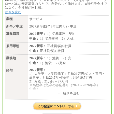
ローバルな安定基盤のもとで、自分らしく働けます。 ●特例子会社で
はなく、全社員が同じ職…
続きを読む
業種
サービス
新卒／中途
2027新卒(既卒3年以内可)・中途
募集職種
2027新卒：
1）労務事務…契約…
中途：
1）労務事務 2）人材…
雇用形態
2027新卒：
正社員/契約社員
中途：
正社員/契約社員
勤務地
2027新卒：
1）池袋 2）完…
中途：
1）池袋 2) 完全…
2027新卒：
給与
1）大学卒・大学院修了：月給21万円/短大・専門・
高専卒：月給20.5万円/高卒：月給19.7万円
2）月給：21万円～27万円
※高校卒は既卒のみ応募可（2024～2026年卒）
中途：
1）月給：21万円～25万円
+ 続きを読む
2）月給：21万円～27万円