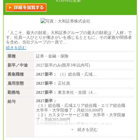
05月09日更新
「人こそ、最大の財産」大和証券グループの最大の財産は「人材」で
す。社員一人ひとりが働きがいを感じるとともに、その家族や関係者
を含め、当社グループの一員で…
続きを読む
業種
証券・金融・保険
新卒／中途
2027新卒のみ(既卒3年以内可)
募集職種
2027新卒：
（1）総合職・広域…
雇用形態
2027新卒：
正社員
勤務地
2027新卒：
東京本社・全国（4…
2027新卒：
給与
（１）総合職・広域エリア総合職・エリア総合職
大学卒・大学院修了：月給310,000円
（２）カスタマーサービス職 大学卒・大学院修
了：月給265,000円
※試用期間中も給与に変更はございません
+ 続きを読む