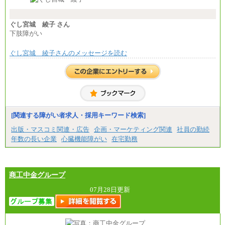
ます。
※試用期間中も給与に変更はございません。
※想定年収 6,000,000円～（住居費補助、子手当など
の各種手当を含む金額です）
ぐし宮城 綾子 さん
下肢障がい
ぐし宮城 綾子さんのメッセージを読む
[関連する障がい者求人・採用キーワード検索]
出版・マスコミ関連・広告
企画・マーケティング関連
社員の勤続
年数の長い企業
心臓機能障がい
在宅勤務
商工中金グループ
07月28日更新