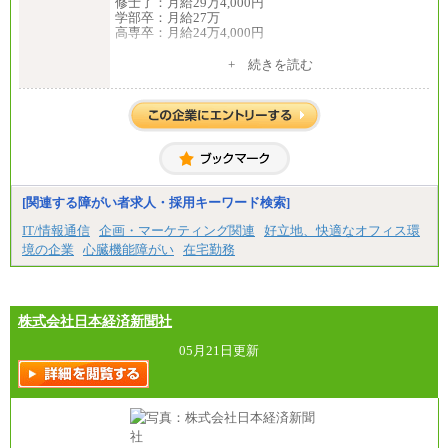
修士了：月給29万4,000円
⑤月給20万円～25万円
学部卒：月給27万
⑥月給33万円～48万円
高専卒：月給24万4,000円
⑦月給271,000円以上
⑧～⑮月給200,000円〜月給400,000円
+ 続きを読む
⑯月給185,000円以上
中途：
⑰月給237,000円以上
月給 250,000円～350,000円
⑱月給212,000円以上
想定年収 420万円～600万円
⑲東京：月給202,000 円以上 、京都：月給193,000 円
入社時の処遇（基本給・賞与）は経験・スキルを考
以上
慮の上、当社規程に従い決定いたします。
⑳月給205,000円以上
経験・スキルによっては、記載額を超える場合もあ
㉑月給185,000 円以上
ります。
㉒月給185,000 円以上
※試用期間中も給与に変更はございません。
㉓月給224,500円以上
[関連する障がい者求人・採用キーワード検索]
※全コース共通※ 能力・経験・勤務地などにより
異なります
IT/情報通信
企画・マーケティング関連
好立地、快適なオフィス環
※試用期間中も給与に変更はございません。
境の企業
心臓機能障がい
在宅勤務
株式会社日本経済新聞社
05月21日更新