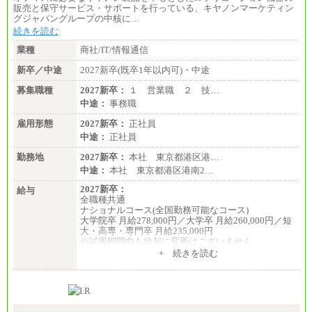
販売と保守サービス・サポートを行っている、キヤノンマーケティン
グジャパングループの中核に…
続きを読む
業種
商社/IT/情報通信
新卒／中途
2027新卒(既卒1年以内可)・中途
募集職種
2027新卒：
１ 営業職 ２ 技…
中途：
事務職
雇用形態
2027新卒：
正社員
中途：
正社員
勤務地
2027新卒：
本社 東京都港区港…
中途：
本社 東京都港区港南2…
2027新卒：
給与
全職種共通
ナショナルコース(全国勤務可能なコース)
大学院卒 月給278,000円／大学卒 月給260,000円／短
大・高専・専門卒 月給235,000円
※試用期間中も給与に変更はございません
+ 続きを読む
エリアコース(一定地域であれば移動可能なコース)
大学院卒 月給264,000円／大学卒 月給250,000円／短
大・高専・専門卒 月給225,000円
※試用期間中も給与に変更はございません
中途：