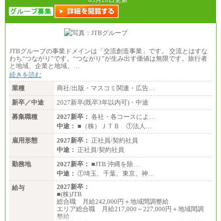
JTBグループの事業ドメインは「交流創造事業」です。 交流とはすな
わち“つながり”です。“つながり”が生み出す価値は無限です。旅行者
と地域、企業と地域、…
続きを読む
業種
商社/出版・マスコミ関連・広告…
新卒／中途
2027新卒(既卒3年以内可)・中途
募集職種
2027新卒：
各社・各コースによ…
中途：
■（株）ＪＴＢ ①法人…
雇用形態
2027新卒：
正社員/契約社員
中途：
正社員/契約社員
勤務地
2027新卒：
■JTB 沖縄を除…
中途：
①埼玉、千葉、東京、神…
2027新卒：
給与
■(株)JTB
総合職 月給242,000円＋地域間調整給
エリア総合職 月給217,000～227,000円＋地域間調
整給