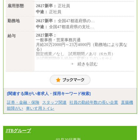
雇用形態
2027新卒：
正社員
中途：
正社員
勤務地
2027新卒：
全国47都道府県の…
中途：
全国47都道府県の支社…
2027新卒：
給与
一般事務・営業事務共通
月給20万2000円～23万4000円（勤務地により異な
る）
固定残業／なし 試用期間／あり（6カ月）
※試用期間中も給与に変更はございません
中途：
+ 続きを読む
一般事務・営業事務共通
月給20万2000円～23万4000円（勤務地により異な
る）
固定残業／なし 試用期間／あり（6か月）
※試用期間中も給与に変更はございません。
[関連する障がい者求人・採用キーワード検索]
証券・金融・保険
スタッフ関連
社員の勤続年数の長い企業
直腸機
能障がい
車いす用トイレ
JTBグループ
05月20日更新