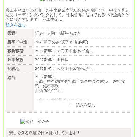
商工中金はわが国唯一の中小企業専門総合金融機関です。中小企業金
融のリーディングバンクとして、日本経済の活力である中小企業とと
もに歩んでいます。 商工中金…
続きを読む
業種
証券・金融・保険/その他
新卒／中途
2027新卒のみ(既卒3年以内可)
募集職種
2027新卒：
＜商工中金(株式会…
雇用形態
2027新卒：
正社員
勤務地
2027新卒：
＜商工中金(株式会…
2027新卒：
給与
＜商工中金(株式会社商工組合中央金庫)＞ 銀行実
務・銀行事務
月給 300,000円
＜商工中金MIRAIハーベスト＞
月給 230,000円
+ 続きを読む
※試用期間中も給与に変更はございません
安心できる環境で日々挑戦しています！