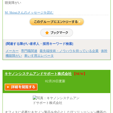
月額給与284,000円となります。
聴覚障がい
※個別に設定する給与については、選考の過程
で決定していきます。
M. Shiraiさんのメッセージを読む
※上記に加え、所定労働時間外に勤務をした場
合には、時間外勤務手当を支給します。
※試用期間中も給与に変更はございません。
中途：
＜募集各社・全職種共通＞
月給21万円以上～
※試用期間中の給与に変更はありません。
[関連する障がい者求人・採用キーワード検索]
※経験・能力を考慮し、当社規定により決定いたし
メーカー
専門職関連
最先端技術・ノウハウを持っている企業
体幹
ます。
機能障がい
車いす用エレベータ
キヤノンシステムアンドサポート株式会社
【NEW】
02月20日更新
オフィスに必要なキヤノン製品を中心としたITソリューション機器の