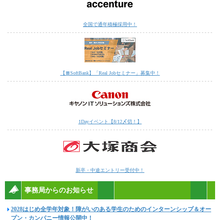
全国で通年積極採用中！
【〓SoftBank】「Real Jobセミナー」募集中！
1Dayイベント【8/12〆切！】
新卒・中途エントリー受付中！
事務局からのお知らせ
2028はじめ全学年対象！障がいのある学生のためのインターンシップ＆オー
プン・カンパニー情報公開中！