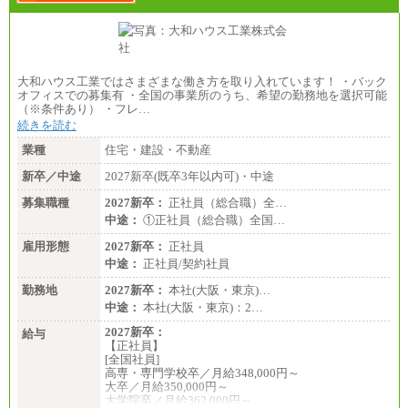
大和ハウス工業ではさまざまな働き方を取り入れています！ ・バック
オフィスでの募集有 ・全国の事業所のうち、希望の勤務地を選択可能
（※条件あり） ・フレ…
続きを読む
業種
住宅・建設・不動産
新卒／中途
2027新卒(既卒3年以内可)・中途
募集職種
2027新卒：
正社員（総合職）全…
中途：
①正社員（総合職）全国…
雇用形態
2027新卒：
正社員
中途：
正社員/契約社員
勤務地
2027新卒：
本社(大阪・東京)…
中途：
本社(大阪・東京)：2…
2027新卒：
給与
【正社員】
[全国社員]
高専・専門学校卒／月給348,000円～
大卒／月給350,000円～
大学院卒／月給362,000円～