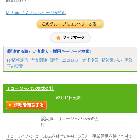
聴覚障がい
※個別に設定する給与については、選考の過程
で決定していきます。
M. Shiraiさんのメッセージを読む
※上記に加え、所定労働時間外に勤務をした場
合には、時間外勤務手当を支給します。
※試用期間中も給与に変更はございません。
中途：
＜募集各社・全職種共通＞
月給21万円以上～
※試用期間中の給与に変更はありません。
[関連する障がい者求人・採用キーワード検索]
※経験・能力を考慮し、当社規定により決定いたし
IT/情報通信
営業関連
環境・エコロジー追求企業
精神障がい
産業
ます。
医の設置
リコージャパン株式会社
02月17日更新
リコージャパンは、SDGsを経営の中心に据え、事業活動を通じた社会