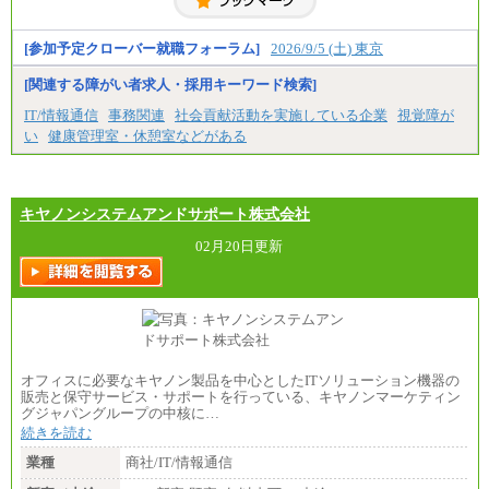
[参加予定クローバー就職フォーラム]
2026/9/5 (土) 東京
[関連する障がい者求人・採用キーワード検索]
IT/情報通信
事務関連
社会貢献活動を実施している企業
視覚障が
い
健康管理室・休憩室などがある
キヤノンシステムアンドサポート株式会社
02月20日更新
オフィスに必要なキヤノン製品を中心としたITソリューション機器の
販売と保守サービス・サポートを行っている、キヤノンマーケティン
グジャパングループの中核に…
続きを読む
業種
商社/IT/情報通信