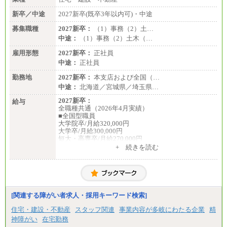
新卒／中途
2027新卒(既卒3年以内可)・中途
募集職種
2027新卒：
（1）事務（2）土…
中途：
（1）事務（2）土木（…
雇用形態
2027新卒：
正社員
中途：
正社員
勤務地
2027新卒：
本支店および全国（…
中途：
北海道／宮城県／埼玉県…
2027新卒：
給与
全職種共通（2026年4月実績）
■全国型職員
大学院卒/月給320,000円
大学卒/月給300,000円
短大・高専卒/月給270,000円
+ 続きを読む
■拠点型職員※
大学院卒/月給256,000円～288,000円
大学卒/月給240,000円～270,000円
短大・高専卒/月給216,000円～243,000円
■特定職員※
[関連する障がい者求人・採用キーワード検索]
大学院卒/月給234,000円～263,000円
大学卒/月給219,000円～246,000円
住宅・建設・不動産
スタッフ関連
事業内容が多岐にわたる企業
精
短大・高専卒/月給197,000円～222,000円
神障がい
在宅勤務