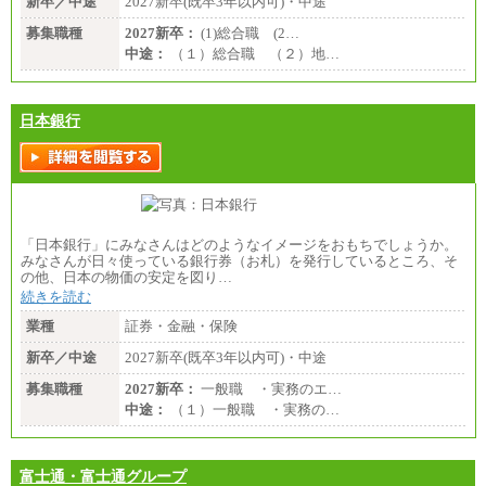
新卒／中途
2027新卒(既卒3年以内可)・中途
募集職種
2027新卒：
(1)総合職 (2…
中途：
（１）総合職 （２）地…
日本銀行
「日本銀行」にみなさんはどのようなイメージをおもちでしょうか。
みなさんが日々使っている銀行券（お札）を発行しているところ、そ
の他、日本の物価の安定を図り…
続きを読む
業種
証券・金融・保険
新卒／中途
2027新卒(既卒3年以内可)・中途
募集職種
2027新卒：
一般職 ・実務のエ…
中途：
（１）一般職 ・実務の…
富士通・富士通グループ