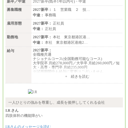
新卒／中途
2027新卒(既卒1年以内可)・中途
募集職種
2027新卒：
１ 営業職 ２ 技…
中途：
事務職
雇用形態
2027新卒：
正社員
中途：
正社員
勤務地
2027新卒：
本社 東京都港区港…
中途：
本社 東京都港区港南2…
2027新卒：
給与
全職種共通
ナショナルコース(全国勤務可能なコース)
大学院卒 月給278,000円／大学卒 月給260,000円／短
大・高専・専門卒 月給235,000円
※試用期間中も給与に変更はございません
+ 続きを読む
エリアコース(一定地域であれば移動可能なコース)
大学院卒 月給264,000円／大学卒 月給250,000円／短
大・高専・専門卒 月給225,000円
※試用期間中も給与に変更はございません
中途：
月給：250,000円～400,000円
一人ひとりの強みを尊重し、成長を後押ししてくれる会社
想定年収：4,000,000円～6,000,000円
※試用期間中も給与に変更はございません。
I.R さん
四肢体幹の機能障がい
I.Rさんのメッセージを読む