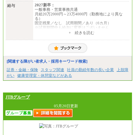
2027新卒：
給与
一般事務・営業事務共通
月給20万2000円～23万4000円（勤務地により異な
る）
固定残業／なし 試用期間／あり（6カ月）
※試用期間中も給与に変更はございません
中途：
+ 続きを読む
一般事務・営業事務共通
月給20万2000円～23万4000円（勤務地により異な
る）
固定残業／なし 試用期間／あり（6か月）
※試用期間中も給与に変更はございません。
[関連する障がい者求人・採用キーワード検索]
証券・金融・保険
スタッフ関連
社員の勤続年数の長い企業
上肢障
がい
健康管理室・休憩室などがある
JTBグループ
05月20日更新