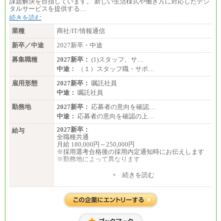
課題解決を目指しています。 新しい生活様式や働き方に対応したデジ
タルサービスを提供する…
続きを読む
業種
商社/IT/情報通信
新卒／中途
2027新卒・中途
募集職種
2027新卒：
(1)スタッフ、サ…
中途：
（１）スタッフ職・サポ…
雇用形態
2027新卒：
嘱託社員
中途：
嘱託社員
勤務地
2027新卒：
応募者の意向を確認…
中途：
応募者の意向を確認の上…
2027新卒：
給与
全職種共通
月給 180,000円～250,000円
※採用選考合格後の採用内定通知時にお伝えします
※勤務地によって異なります
中途：
+ 続きを読む
全職種共通
月給 200,000円～250,000円
入社時の処遇は経験・能力を考慮の上、当社規程に
より決定します。
具体的な金額は採用選考合格後に採用内定通知時に
お伝えします。