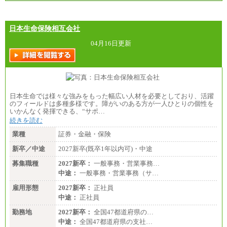
※拠点型職員、特定職員の給与は、生活の拠点が定
まることによるメリットおよび地域ごとの生計費な
どの地域差指数を勘案して拠点ごとに定めていま
す。
日本生命保険相互会社
中途：
全職種共通
04月16日更新
月給制
226,600円～390,100円（勤務地域等により異なりま
す）
・ご経験やスキルを考慮し、選考の中で決定いたし
ます。
・試用期間中も同額支給します。
日本生命では様々な強みをもった幅広い人材を必要としており、活躍
のフィールドは多種多様です。障がいのある方が一人ひとりの個性を
いかんなく発揮できる、“サポ…
続きを読む
業種
証券・金融・保険
新卒／中途
2027新卒(既卒1年以内可)・中途
募集職種
2027新卒：
一般事務・営業事務…
中途：
一般事務・営業事務（サ…
雇用形態
2027新卒：
正社員
中途：
正社員
勤務地
2027新卒：
全国47都道府県の…
中途：
全国47都道府県の支社…