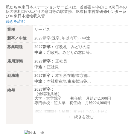
私たちJR東日本ステーションサービスは、首都圏を中心にJR東日本の
駅の改札口やみどりの窓口等の駅業務、JR東日本営業研修センター及
びJR東日本運輸収入管…
続きを読む
業種
サービス
新卒／中途
2027新卒(既卒3年以内可)・中途
募集職種
2027新卒：
①改札、みどりの窓…
中途：
①改札、みどりの窓口等…
雇用形態
2027新卒：
正社員
中途：
正社員
勤務地
2027新卒：
本社所在地/東京都…
中途：
本社所在地/東京都渋谷…
2027新卒：
給与
【全職種共通】
大学・大学院卒 初任給 月給242,000円
専門学校・短大卒 初任給 月給224,000円
※試用期間中も給与に変更はございません
中途：
+ 続きを読む
【全職種共通】
大学・大学院卒 初任給 月給242,000円
専門学校・短大卒 初任給 月給224,000円