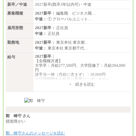
新卒／中途
2027新卒(既卒3年以内可)・中途
募集職種
2027新卒：
編集職 ビジネス職…
中途：
① グローバルユニット…
雇用形態
2027新卒：
正社員
中途：
正社員
勤務地
2027新卒：
東京本社 東京都…
中途：
東京本社 東京都千代…
2027新卒：
給与
【全職種共通】
大学卒：月給277,500円、大学院修了：月給294,000
円
諸手当一律（月給に含まず）：28,000円
※試用期間中も給与に変更はございません
中途：
+ 続きを読む
【全職種共通】
月給370,000円～
※経験・能力等を考慮の上、当社規定により決定し
ます。
※試用期間中も給与に変更はございません。
※想定年収 6,000,000円～（住居費補助、子手当など
の各種手当を含む金額です）
鄭 峰守 さん
聴覚障がい
鄭 峰守さんのメッセージを読む