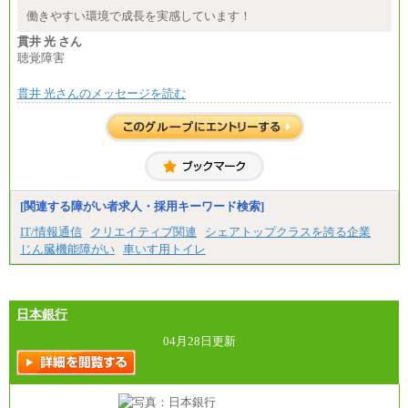
※詳細はJTBキャリアサイトよりご確認ください。
働きやすい環境で成長を実感しています！
■(株)JTBパブリッシング ※2027年新卒募集終了
貫井 光 さん
総合職 月給271,000円
聴覚障害
■(株)JTBビジネストラベルソリューションズ
貫井 光さんのメッセージを読む
総合職 月給220,000～230,000円＋地域間調整給
エリア総合職 月給206,000円～214,000＋地域間調
整給
※詳細はJTBキャリアサイトよりご確認ください。
■(株)JTBコミュニケーションデザイン
総合職 月給230,000円
みなし残業手当：20,000円（一律支給）※みなし
残業手当の残業時間は10.43時間。
[関連する障がい者求人・採用キーワード検索]
※超過勤務手当：みなし残業時間を超える残業時
IT/情報通信
クリエイティブ関連
シェアトップクラスを誇る企業
間に応じて、時間外手当等を支給。
じん臓機能障がい
車いす用トイレ
エリアサポート職 月給188,000円
※超過勤務手当：残業時間については全額時間外
手当を支給。
日本銀行
■（株）JTBグローバルマーケティング＆トラベル
総合職 月給242,000円＋地域間調整給
訪日事業職 月給202,000～227,000円＋地域間調整
04月28日更新
給
※詳細はJTBキャリアサイトよりご確認ください。
■(株)JTBビジネストランスフォーム