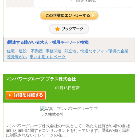
中途：
【正社員】
[全国社員]月給348,000円～
[地域社員]月給295,000円～
※試用期間中も給与に変更はございません
【契約社員】月給200,000円～
[関連する障がい者求人・採用キーワード検索]
住宅・建設・不動産
事務関連
好立地、快適なオフィス環境の企業
聴覚障がい
車いす用エレベータ
マンパワーグループ プラス株式会社
07月15日更新
マンパワーグループ株式会社の一員として、私たちは障がい者の自社
雇用と雇用に関するコンサルタントを行っています。通勤や働く場所
に制限されないテレワークの在…