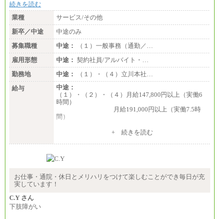
続きを読む
業種
サービス/その他
新卒／中途
中途のみ
募集職種
中途：
（１）一般事務（通勤／…
雇用形態
中途：
契約社員/アルバイト・…
勤務地
中途：
（１）・（４）立川本社…
中途：
給与
（１）・（２）・（４）月給147,800円以上（実働6
時間）
月給191,000円以上（実働7.5時
間）
（３）月給191,000円以上（実働7.5時間）
+ 続きを読む
（５）月給147,800円以上（実働6時間）
-----
時給 1,226円（実働4.5時間）
※基本給に加算して以下手当有（いずれも時
間額換算額）
お仕事・通院・休日とメリハリをつけて楽しむことができ毎日が充
・退職金相当手当 37円
実しています！
・賞与相当手当 127円
合計時給額 1,390円
C.Y さん
下肢障がい
※全ての求人において試用期間中も給与に変更はご