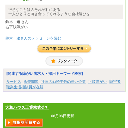
最終学歴に応じ、上記新卒給与（高卒の場合は、月
給211,000円）を基本給とし、年齢や学歴などを考慮
して算定した調整手当を加算した額
得意なことは人それぞれにある
一人ひとりと向き合ってくれるような会社選びを
※試用期間中も給与に変更はございません
鈴木 遼 さん
右下肢障がい
鈴木 遼さんのメッセージを読む
[関連する障がい者求人・採用キーワード検索]
サービス
販売関連
社員の勤続年数の長い企業
下肢障がい
障害者
職業生活相談員が在籍
大和ハウス工業株式会社
06月08日更新