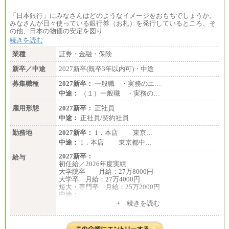
総合職 月給205,000～225,000円＋地域間調整給
エリア総合職 月給185,000円＋地域間調整給
「日本銀行」にみなさんはどのようなイメージをおもちでしょうか。
※詳細はJTBキャリアサイトよりご確認ください。
みなさんが日々使っている銀行券（お札）を発行しているところ、そ
の他、日本の物価の安定を図り…
■(株)JTBデータサービス ※2027年新卒募集終了
総合職 月給186,000～194,000円＋地域手当
続きを読む
※詳細はJTBキャリアサイトよりご確認ください。
業種
証券・金融・保険
■I&Jデジタルイノベーション(株)
新卒／中途
2027新卒(既卒3年以内可)・中途
総合職 月給224,500～242,600円＋地域手当
※詳細はJTBキャリアサイトよりご確認ください。
募集職種
2027新卒：
一般職 ・実務のエ…
＜有期社員コース＞
中途：
（１）一般職 ・実務の…
■(株)JTBビジネストランスフォーム
雇用形態
有期契約職 月給185,000～195,000円
2027新卒：
正社員
※詳細はJTBキャリアサイトよりご確認ください。
中途：
正社員/契約社員
■(株)JTBパブリッシング ※2027年新卒募集終了
勤務地
2027新卒：
1．本店 東京…
総合職 月給241,000円
中途：
1．本店 東京都中…
中途：
①月給227,000円以上
2027新卒：
給与
②月給212,000円以上
初任給／2026年度実績
③月給172,500円以上
大学院卒 月給：27万8000円
④月給23万円～37万円
大学卒 月給：27万4000円
⑤月給20万円～25万円
短大・専門卒 月給：25万2000円
⑥月給33万円～48万円
中途：
⑦月給271,000円以上
（１）（２）共通
+ 続きを読む
⑧～⑮月給200,000円〜月給400,000円
月給：24万0000円～34万8420円
⑯月給185,000円以上
※職務経験等を考慮し決定いたします。
⑰月給237,000円以上
※試用期間中も給与に変更はございません