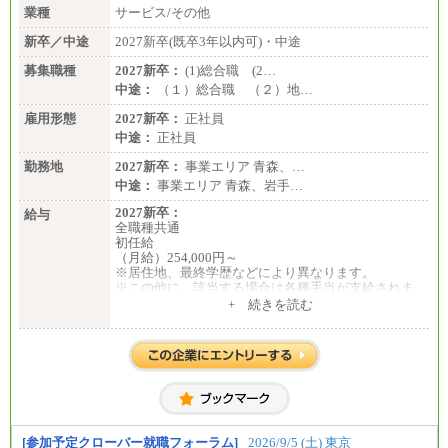
業種
サービス/その他
新卒／中途
2027新卒(既卒3年以内可)・中途
募集職種
2027新卒：
(1)総合職 (2…
中途：
（１）総合職 （２）地…
雇用形態
2027新卒：
正社員
中途：
正社員
勤務地
2027新卒：
事業エリア 青森、…
中途：
事業エリア 青森、岩手…
2027新卒：
給与
全職種共通
初任給
（月給）254,000円～
※居住地、最終学歴などにより異なります。
※この他に、該当する場合は各種手当が支給されま
す。
+ 続きを読む
※試用期間中も給与に変更はございません。
中途：
全職種共通
初任給／月給263,000円～
※居住地、年齢により異なります。
※この他に、該当する場合は各種手当が支給されま
す。
※試用期間中も給与に変更はございません
[参加予定クローバー就職フォーラム]
2026/9/5 (土) 東京