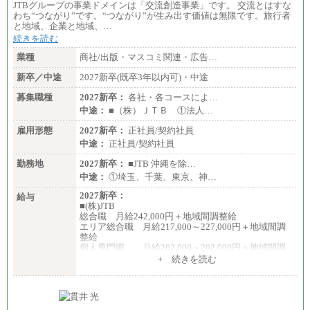
JTBグループの事業ドメインは「交流創造事業」です。 交流とはすな
わち“つながり”です。“つながり”が生み出す価値は無限です。旅行者
と地域、企業と地域、…
続きを読む
業種
商社/出版・マスコミ関連・広告…
新卒／中途
2027新卒(既卒3年以内可)・中途
募集職種
2027新卒：
各社・各コースによ…
中途：
■（株）ＪＴＢ ①法人…
雇用形態
2027新卒：
正社員/契約社員
中途：
正社員/契約社員
勤務地
2027新卒：
■JTB 沖縄を除…
中途：
①埼玉、千葉、東京、神…
2027新卒：
給与
■(株)JTB
総合職 月給242,000円＋地域間調整給
エリア総合職 月給217,000～227,000円＋地域間調
整給
個人専門職 月給202,000～202,000円＋地域間調
整給
+ 続きを読む
※詳細はJTBキャリアサイトよりご確認ください。
■(株)JTB商事
総合職 月給208,000～235,000円
エリア総合職 月給180,000～205,000円＋地域手当