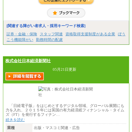
⑱月給212,000円以上
⑲東京：月給202,000 円以上 、京都：月給193,000 円
以上
⑳月給205,000円以上
㉑月給185,000 円以上
㉒月給185,000 円以上
[関連する障がい者求人・採用キーワード検索]
㉓月給224,500円以上
※全コース共通※ 能力・経験・勤務地などにより
証券・金融・保険
スタッフ関連
資格取得支援制度がある企業
ぼう
異なります
こう機能障がい
勤務時間の配慮
※試用期間中も給与に変更はございません。
株式会社日本経済新聞社
05月21日更新
「日経電子版」をはじめとするデジタル領域、グローバル展開にも
力を入れ、２０１５年には英国の有力経済紙フィナンシャル・タイム
ズ（FT）を発行するフィナン…
続きを読む
業種
出版・マスコミ関連・広告