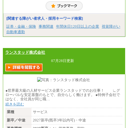
[関連する障がい者求人・採用キーワード検索]
証券・金融・保険
事務関連
年間休日120日以上の企業
視覚障がい
自動車通勤
ランスタッド株式会社
07月28日更新
●世界最大級の人材サービス企業ランスタッドでのお仕事！ ∟グ
ローバルな安定基盤のもとで、自分らしく働けます。 ●特例子会社で
はなく、全社員が同じ職…
続きを読む
業種
サービス
新卒／中途
2027新卒(既卒3年以内可)・中途