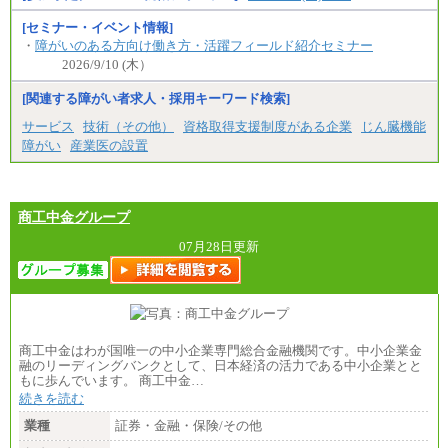
[セミナー・イベント情報]
・
障がいのある方向け働き方・活躍フィールド紹介セミナー
2026/9/10 (木）
[関連する障がい者求人・採用キーワード検索]
サービス
技術（その他）
資格取得支援制度がある企業
じん臓機能
障がい
産業医の設置
商工中金グループ
07月28日更新
商工中金はわが国唯一の中小企業専門総合金融機関です。中小企業金
融のリーディングバンクとして、日本経済の活力である中小企業とと
もに歩んでいます。 商工中金…
続きを読む
業種
証券・金融・保険/その他