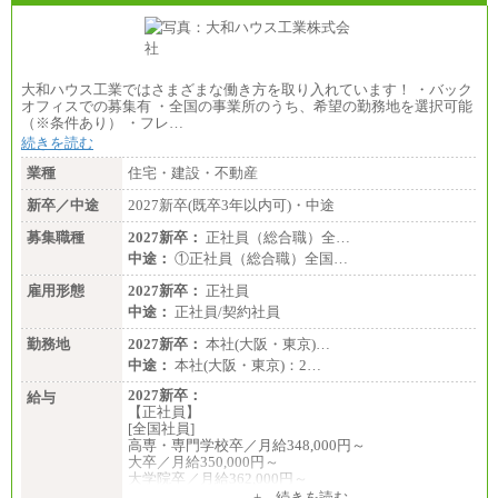
大和ハウス工業ではさまざまな働き方を取り入れています！ ・バック
オフィスでの募集有 ・全国の事業所のうち、希望の勤務地を選択可能
（※条件あり） ・フレ…
続きを読む
業種
住宅・建設・不動産
新卒／中途
2027新卒(既卒3年以内可)・中途
募集職種
2027新卒：
正社員（総合職）全…
中途：
①正社員（総合職）全国…
雇用形態
2027新卒：
正社員
中途：
正社員/契約社員
勤務地
2027新卒：
本社(大阪・東京)…
中途：
本社(大阪・東京)：2…
2027新卒：
給与
【正社員】
[全国社員]
高専・専門学校卒／月給348,000円～
大卒／月給350,000円～
大学院卒／月給362,000円～
[地域社員]月給295,000円～
+ 続きを読む