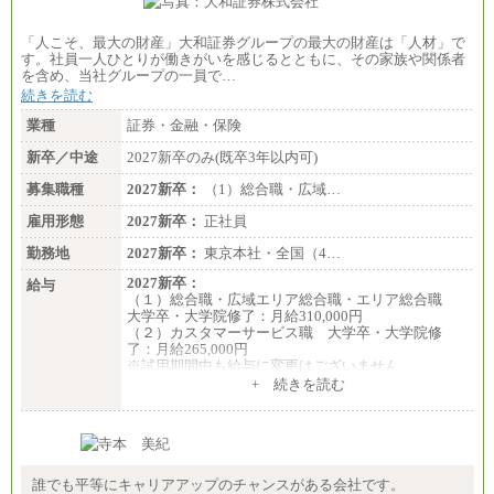
「人こそ、最大の財産」大和証券グループの最大の財産は「人材」で
す。社員一人ひとりが働きがいを感じるとともに、その家族や関係者
を含め、当社グループの一員で…
続きを読む
業種
証券・金融・保険
新卒／中途
2027新卒のみ(既卒3年以内可)
募集職種
2027新卒：
（1）総合職・広域…
雇用形態
2027新卒：
正社員
勤務地
2027新卒：
東京本社・全国（4…
2027新卒：
給与
（１）総合職・広域エリア総合職・エリア総合職
大学卒・大学院修了：月給310,000円
（２）カスタマーサービス職 大学卒・大学院修
了：月給265,000円
※試用期間中も給与に変更はございません
+ 続きを読む
誰でも平等にキャリアアップのチャンスがある会社です。