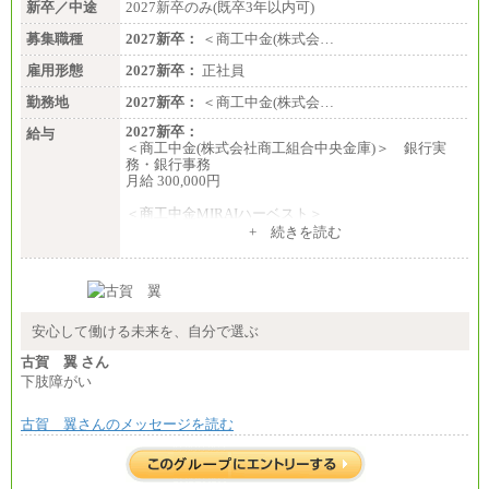
新卒／中途
2027新卒のみ(既卒3年以内可)
募集職種
2027新卒：
＜商工中金(株式会…
雇用形態
2027新卒：
正社員
勤務地
2027新卒：
＜商工中金(株式会…
2027新卒：
給与
＜商工中金(株式会社商工組合中央金庫)＞ 銀行実
務・銀行事務
月給 300,000円
＜商工中金MIRAIハーベスト＞
月給 230,000円
+ 続きを読む
※試用期間中も給与に変更はございません
安心して働ける未来を、自分で選ぶ
古賀 翼 さん
下肢障がい
古賀 翼さんのメッセージを読む