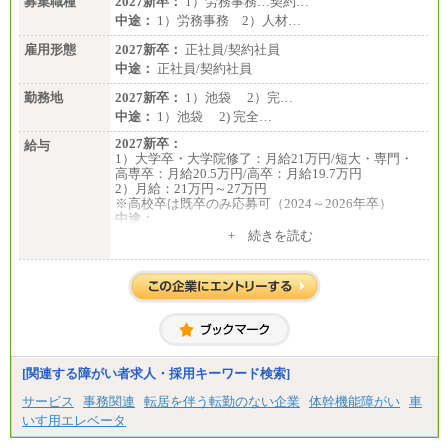
募集職種
2027新卒：
1）労務事務…契約…
中途：
1）労務事務 2）人材…
雇用形態
2027新卒：
正社員/契約社員
中途：
正社員/契約社員
勤務地
2027新卒：
1）池袋 2）完…
中途：
1）池袋 2) 完全…
2027新卒：
給与
1）大学卒・大学院修了：月給21万円/短大・専門・
高専卒：月給20.5万円/高卒：月給19.7万円
2）月給：21万円～27万円
※高校卒は既卒のみ応募可（2024～2026年卒）
中途：
1）月給：21万円～25万円
+ 続きを読む
2）月給：21万円～27万円
[関連する障がい者求人・採用キーワード検索]
サービス
事務関連
転居を伴う転勤のない企業
体幹機能障がい
車
いす用エレベータ