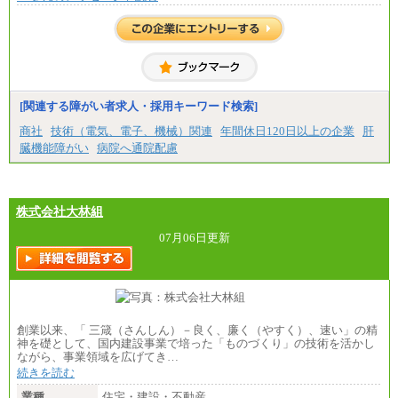
[関連する障がい者求人・採用キーワード検索]
商社
技術（電気、電子、機械）関連
年間休日120日以上の企業
肝
臓機能障がい
病院へ通院配慮
株式会社大林組
07月06日更新
創業以来、「 三箴（さんしん）－良く、廉く（やすく）、速い」の精
神を礎として、国内建設事業で培った「ものづくり」の技術を活かし
ながら、事業領域を広げてき…
続きを読む
業種
住宅・建設・不動産