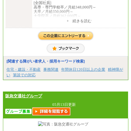
[全国社員]
高専・専門学校卒／月給348,000円～
大卒／月給350,000円～
大学院卒／月給362,000円～
[地域社員]月給295,000円～
+ 続きを読む
中途：
【正社員】
[全国社員]月給348,000円～
[地域社員]月給295,000円～
※試用期間中も給与に変更はございません
【契約社員】月給200,000円～
[関連する障がい者求人・採用キーワード検索]
住宅・建設・不動産
事務関連
年間休日120日以上の企業
精神障が
い
筆談での対応
阪急交通社グループ
05月13日更新