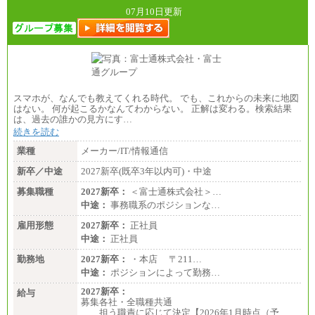
07月10日更新
スマホが、なんでも教えてくれる時代。 でも、これからの未来に地図
はない。 何が起こるかなんてわからない。 正解は変わる。検索結果
は、過去の誰かの見方にす…
続きを読む
業種
メーカー/IT/情報通信
新卒／中途
2027新卒(既卒3年以内可)・中途
募集職種
2027新卒：
＜富士通株式会社＞…
中途：
事務職系のポジションな…
雇用形態
2027新卒：
正社員
中途：
正社員
勤務地
2027新卒：
・本店 〒211…
中途：
ポジションによって勤務…
2027新卒：
給与
募集各社・全職種共通
担う職責に応じて決定【2026年1月時点（予