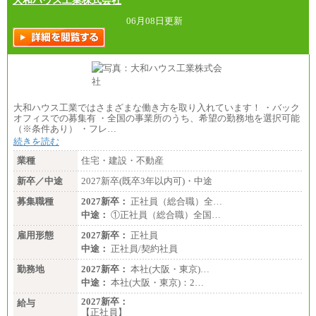
大和ハウス工業株式会社
06月08日更新
大和ハウス工業ではさまざまな働き方を取り入れています！ ・バック
オフィスでの募集有 ・全国の事業所のうち、希望の勤務地を選択可能
（※条件あり） ・フレ…
続きを読む
業種
住宅・建設・不動産
新卒／中途
2027新卒(既卒3年以内可)・中途
募集職種
2027新卒：
正社員（総合職）全…
中途：
①正社員（総合職）全国…
雇用形態
2027新卒：
正社員
中途：
正社員/契約社員
勤務地
2027新卒：
本社(大阪・東京)…
中途：
本社(大阪・東京)：2…
2027新卒：
給与
【正社員】