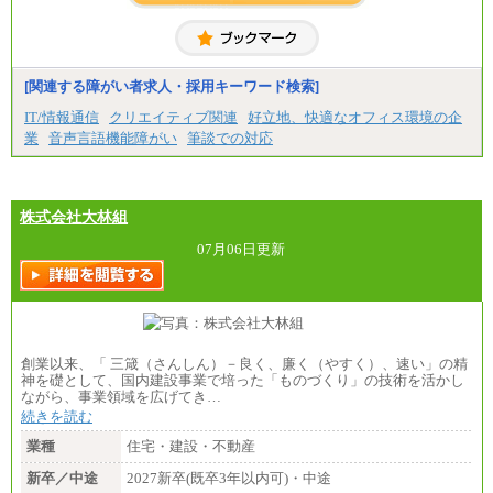
※詳細はJTBキャリアサイトよりご確認ください。
■(株)JTBコミュニケーションデザイン
総合職 月給230,000円
みなし残業手当：20,000円（一律支給）※みなし
残業手当の残業時間は10.43時間。
[関連する障がい者求人・採用キーワード検索]
※超過勤務手当：みなし残業時間を超える残業時
IT/情報通信
クリエイティブ関連
好立地、快適なオフィス環境の企
間に応じて、時間外手当等を支給。
業
音声言語機能障がい
筆談での対応
エリアサポート職 月給188,000円
※超過勤務手当：残業時間については全額時間外
手当を支給。
株式会社大林組
■（株）JTBグローバルマーケティング＆トラベル
総合職 月給242,000円＋地域間調整給
訪日事業職 月給202,000～227,000円＋地域間調整
07月06日更新
給
※詳細はJTBキャリアサイトよりご確認ください。
■(株)JTBビジネストランスフォーム
総合職 月給205,000～225,000円＋地域間調整給
エリア総合職 月給185,000円＋地域間調整給
創業以来、「 三箴（さんしん）－良く、廉く（やすく）、速い」の精
※詳細はJTBキャリアサイトよりご確認ください。
神を礎として、国内建設事業で培った「ものづくり」の技術を活かし
ながら、事業領域を広げてき…
■(株)JTBデータサービス ※2027年新卒募集終了
総合職 月給186,000～194,000円＋地域手当
続きを読む
※詳細はJTBキャリアサイトよりご確認ください。
業種
住宅・建設・不動産
■I&Jデジタルイノベーション(株)
新卒／中途
2027新卒(既卒3年以内可)・中途
総合職 月給224,500～242,600円＋地域手当