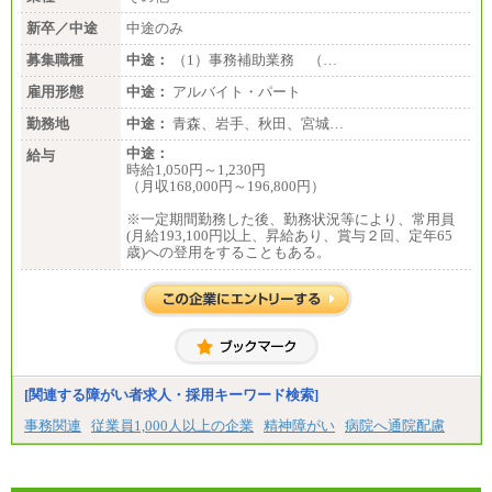
新卒／中途
中途のみ
募集職種
中途：
（1）事務補助業務 （…
雇用形態
中途：
アルバイト・パート
勤務地
中途：
青森、岩手、秋田、宮城…
中途：
給与
時給1,050円～1,230円
（月収168,000円～196,800円）
※一定期間勤務した後、勤務状況等により、常用員
(月給193,100円以上、昇給あり、賞与２回、定年65
歳)への登用をすることもある。
[関連する障がい者求人・採用キーワード検索]
事務関連
従業員1,000人以上の企業
精神障がい
病院へ通院配慮