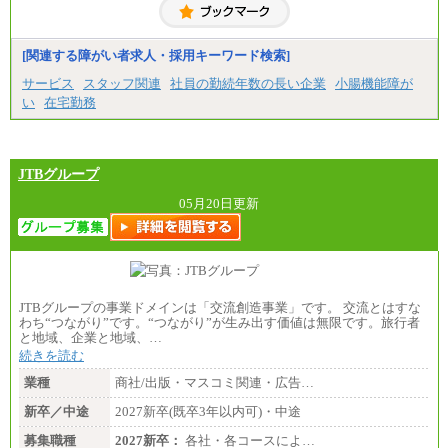
潟県、富山県、石川県、岡山県、広島県、山口県、
香川県、福岡県
※5…青森県、鳥取県、島根県、愛媛県、高知県、大
分県、長崎県、熊本県、宮崎県、鹿児島県、沖縄
[関連する障がい者求人・採用キーワード検索]
県、福島県、山形県
サービス
スタッフ関連
社員の勤続年数の長い企業
小腸機能障が
◆パート・アルバイト
い
在宅勤務
時給制：最低時給額 1,050円～ ※勤務地により異な
る。
【エアサーブ】
JTBグループ
月給223,000円～
・試用期間中も給与変更なし
05月20日更新
JTBグループの事業ドメインは「交流創造事業」です。 交流とはすな
わち“つながり”です。“つながり”が生み出す価値は無限です。旅行者
と地域、企業と地域、…
続きを読む
業種
商社/出版・マスコミ関連・広告…
新卒／中途
2027新卒(既卒3年以内可)・中途
募集職種
2027新卒：
各社・各コースによ…