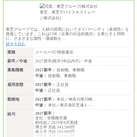
東芝グループでは、人材の採用においてダイバーシティ（多様性）を
推進しています。これはCSR（企業の社会的責任）を果たすと同時
に、さまざまな個性・価値観を…
続きを読む
業種
メーカー/IT/情報通信
新卒／中途
2027新卒(既卒3年以内可)・中途
募集職種
2027新卒：
技術職、事務職
中途：
技術職、事務職
雇用形態
2027新卒：
正社員
中途：
正社員
勤務地
2027新卒：
本社／神奈川県川崎…
中途：
本社／東京港区芝浦１－…
2027新卒：
給与
全社・全職種共通
初任給／2025年4月実績
博士卒 月給 343,500円
修士卒 月給 294,000円
大学卒 月給 269,000円