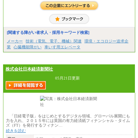
想定年収 420万円～600万円
入社時の処遇（基本給・賞与）は経験・スキルを考
慮の上、当社規程に従い決定いたします。
経験・スキルによっては、記載額を超える場合もあ
ります。
※試用期間中も給与に変更はございません。
[関連する障がい者求人・採用キーワード検索]
メーカー
技術（電気、電子、機械）関連
環境・エコロジー追求企
業
心臓機能障がい
車いす用エレベータ
株式会社日本経済新聞社
05月21日更新
「日経電子版」をはじめとするデジタル領域、グローバル展開にも
力を入れ、２０１５年には英国の有力経済紙フィナンシャル・タイム
ズ（FT）を発行するフィナン…
続きを読む