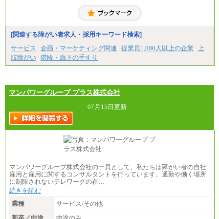
月給229,500円(※1)、226,500円(※2)、221,500円
(※3)、218,500円(※4)、216,500円（※5）
※1…東京都、埼玉県、千葉県、神奈川県
※2…大阪府、京都府、兵庫県、滋賀県
[関連する障がい者求人・採用キーワード検索]
※3…愛知県、静岡県
※4…北海道、宮城県、栃木県、群馬県、長野県、新
サービス
企画・マーケティング関連
従業員1,000人以上の企業
上
潟県、富山県、石川県、岡山県、広島県、山口県、
肢障がい
階段・廊下の手すり
香川県、福岡県
※5…青森県、鳥取県、島根県、愛媛県、高知県、大
分県、長崎県、熊本県、宮崎県、鹿児島県、沖縄
県、福島県、山形県
・月給には一律地域手当を含んだ金額を表示
マンパワーグループ プラス株式会社
（一律地域手当：※1…36,000円、※2…33,000円、
※3…28,000円、※4…25,000円、※5…23,000円）
07月15日更新
・試用期間中も給与変更なし
●基幹職（地域限定社員）
・大学・院卒／月給185,000 円～219,000 円 ※勤務地
により異なる。
〈東京・神奈川〉219,000 円
〈大阪・兵庫〉209,000 円
マンパワーグループ株式会社の一員として、私たちは障がい者の自社
〈愛知〉194,500 円 〈福岡〉1
雇用と雇用に関するコンサルタントを行っています。通勤や働く場所
85,000 円
に制限されないテレワークの在…
続きを読む
・専門・短大卒／月給185,000 円～210,000 円 ※勤務
地により異なる。
業種
サービス/その他
〈東京・神奈川〉210,000 円
〈大阪・兵庫〉200,000 円
新卒／中途
中途のみ