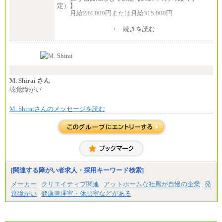
定）】
月給284,000円または月給315,000円
※入社後早期から、自律的な業務遂行が求めら
+ 続きを読む
れる職務を担う方については、月額給与315,000円で
す。
なお、高度なスキルや専門性を持ち、より高
い職責を担う方については、さらに高い金額を個別
に設定します。
※習熟度を上げるための育成が一定期間必要で
上司の指示に基づき職務を遂行する方については、
M. Shirai さん
月額給与284,000円となります。
聴覚障がい
※個別に設定する給与については、選考の過程
で決定していきます。
M. Shiraiさんのメッセージを読む
※上記に加え、所定労働時間外に勤務をした場
合には、時間外勤務手当を支給します。
※試用期間中も給与に変更はございません。
中途：
＜募集各社・全職種共通＞
月給21万円以上～
※試用期間中の給与に変更はありません。
[関連する障がい者求人・採用キーワード検索]
※経験・能力を考慮し、当社規定により決定いたし
メーカー
クリエイティブ関連
アットホームな社風が自慢の企業
発
ます。
達障がい
健康管理室・休憩室などがある