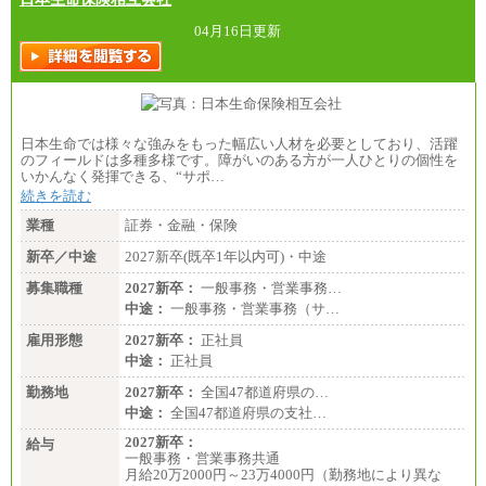
04月16日更新
日本生命では様々な強みをもった幅広い人材を必要としており、活躍
のフィールドは多種多様です。障がいのある方が一人ひとりの個性を
いかんなく発揮できる、“サポ…
続きを読む
業種
証券・金融・保険
新卒／中途
2027新卒(既卒1年以内可)・中途
募集職種
2027新卒：
一般事務・営業事務…
中途：
一般事務・営業事務（サ…
雇用形態
2027新卒：
正社員
中途：
正社員
勤務地
2027新卒：
全国47都道府県の…
中途：
全国47都道府県の支社…
2027新卒：
給与
一般事務・営業事務共通
月給20万2000円～23万4000円（勤務地により異な