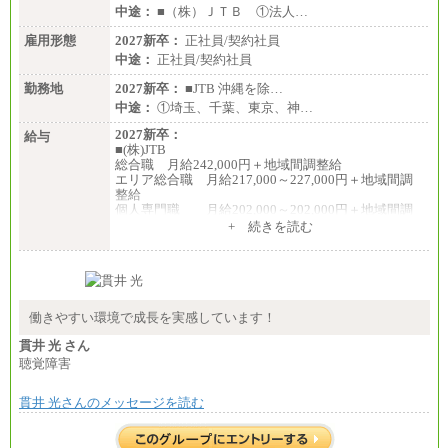
中途：
■（株）ＪＴＢ ①法人…
雇用形態
2027新卒：
正社員/契約社員
中途：
正社員/契約社員
勤務地
2027新卒：
■JTB 沖縄を除…
中途：
①埼玉、千葉、東京、神…
2027新卒：
給与
■(株)JTB
総合職 月給242,000円＋地域間調整給
エリア総合職 月給217,000～227,000円＋地域間調
整給
個人専門職 月給202,000～202,000円＋地域間調
整給
+ 続きを読む
※詳細はJTBキャリアサイトよりご確認ください。
■(株)JTB商事
総合職 月給208,000～235,000円
エリア総合職 月給180,000～205,000円＋地域手当
※詳細はJTBキャリアサイトよりご確認ください。
働きやすい環境で成長を実感しています！
■(株)JTBパブリッシング ※2027年新卒募集終了
貫井 光 さん
総合職 月給271,000円
聴覚障害
■(株)JTBビジネストラベルソリューションズ
貫井 光さんのメッセージを読む
総合職 月給220,000～230,000円＋地域間調整給
エリア総合職 月給206,000円～214,000＋地域間調
整給