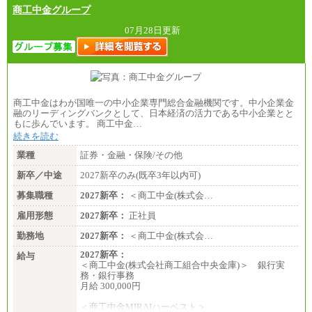
商工中金グループ
07月28日更新
商工中金はわが国唯一の中小企業専門総合金融機関です。中小企業金
融のリーディングバンクとして、日本経済の活力である中小企業とと
もに歩んでいます。 商工中金…
続きを読む
業種
証券・金融・保険/その他
新卒／中途
2027新卒のみ(既卒3年以内可)
募集職種
2027新卒：
＜商工中金(株式会…
雇用形態
2027新卒：
正社員
勤務地
2027新卒：
＜商工中金(株式会…
2027新卒：
給与
＜商工中金(株式会社商工組合中央金庫)＞ 銀行実
務・銀行事務
月給 300,000円
＜商工中金MIRAIハーベスト＞