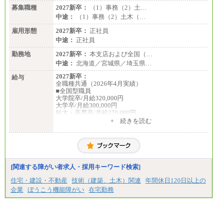
※詳細はJTBキャリアサイトよりご確認ください。
募集職種
2027新卒：
（1）事務（2）土…
＜有期社員コース＞
中途：
（1）事務（2）土木（…
■(株)JTBビジネストランスフォーム
雇用形態
有期契約職 月給185,000～195,000円
2027新卒：
正社員
※詳細はJTBキャリアサイトよりご確認ください。
中途：
正社員
■(株)JTBパブリッシング ※2027年新卒募集終了
勤務地
2027新卒：
本支店および全国（…
総合職 月給241,000円
中途：
北海道／宮城県／埼玉県…
中途：
①月給227,000円以上
2027新卒：
給与
②月給212,000円以上
全職種共通（2026年4月実績）
③月給172,500円以上
■全国型職員
④月給23万円～37万円
大学院卒/月給320,000円
⑤月給20万円～25万円
大学卒/月給300,000円
⑥月給33万円～48万円
短大・高専卒/月給270,000円
⑦月給271,000円以上
+ 続きを読む
⑧～⑮月給200,000円〜月給400,000円
■拠点型職員※
⑯月給185,000円以上
大学院卒/月給256,000円～288,000円
⑰月給237,000円以上
大学卒/月給240,000円～270,000円
⑱月給212,000円以上
短大・高専卒/月給216,000円～243,000円
⑲東京：月給202,000 円以上 、京都：月給193,000 円
以上
■特定職員※
[関連する障がい者求人・採用キーワード検索]
⑳月給205,000円以上
大学院卒/月給234,000円～263,000円
㉑月給185,000 円以上
大学卒/月給219,000円～246,000円
住宅・建設・不動産
技術（建築、土木）関連
年間休日120日以上の
㉒月給185,000 円以上
短大・高専卒/月給197,000円～222,000円
企業
ぼうこう機能障がい
在宅勤務
㉓月給224,500円以上
※全コース共通※ 能力・経験・勤務地などにより
※拠点型職員、特定職員の給与は、生活の拠点が定
異なります
まることによるメリットおよび地域ごとの生計費な
※試用期間中も給与に変更はございません。
どの地域差指数を勘案して拠点ごとに定めていま