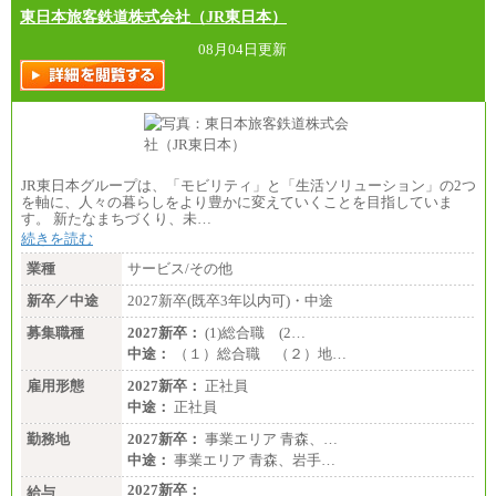
す。
東日本旅客鉄道株式会社（JR東日本）
中途：
全職種共通
08月04日更新
月給制
226,600円～390,100円（勤務地域等により異なりま
す）
・ご経験やスキルを考慮し、選考の中で決定いたし
ます。
・試用期間中も同額支給します。
JR東日本グループは、「モビリティ」と「生活ソリューション」の2つ
を軸に、人々の暮らしをより豊かに変えていくことを目指していま
す。 新たなまちづくり、未…
続きを読む
業種
サービス/その他
新卒／中途
2027新卒(既卒3年以内可)・中途
募集職種
2027新卒：
(1)総合職 (2…
中途：
（１）総合職 （２）地…
雇用形態
2027新卒：
正社員
中途：
正社員
勤務地
2027新卒：
事業エリア 青森、…
中途：
事業エリア 青森、岩手…
2027新卒：
給与