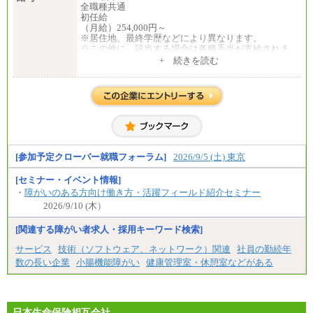
全職種共通
初任給
（月給）254,000円～
※居住地、最終学歴などにより異なります。
※この他に、該当する場合は各種手当が支給されま
す。
+ 続きを読む
※試用期間中も給与に変更はございません。
中途：
全職種共通
初任給／月給263,000円～
※居住地、年齢により異なります。
※この他に、該当する場合は各種手当が支給されま
す。
※試用期間中も給与に変更はございません
[参加予定クローバー就職フォーラム]
2026/9/5 (土) 東京
[セミナー・イベント情報]
・
障がいのある方向け働き方・活躍フィールド紹介セミナー
2026/9/10 (木）
[関連する障がい者求人・採用キーワード検索]
サービス
技術（ソフトウェア、ネットワーク）関連
社員の勤続年
数の長い企業
小腸機能障がい
健康管理室・休憩室などがある
日本生命保険相互会社