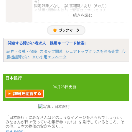
る）
固定残業／なし 試用期間／あり（6カ月）
※試用期間中も給与に変更はございません
中途：
+ 続きを読む
一般事務・営業事務共通
月給20万2000円～23万4000円（勤務地により異な
る）
固定残業／なし 試用期間／あり（6か月）
※試用期間中も給与に変更はございません。
[関連する障がい者求人・採用キーワード検索]
証券・金融・保険
スタッフ関連
シェアトップクラスを誇る企業
心
臓機能障がい
車いす用エレベータ
日本銀行
04月28日更新
「日本銀行」にみなさんはどのようなイメージをおもちでしょうか。
みなさんが日々使っている銀行券（お札）を発行しているところ、そ
の他、日本の物価の安定を図り…
続きを読む