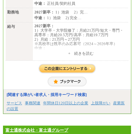
中途：
正社員/契約社員
勤務地
2027新卒：
1）池袋 2）完…
中途：
1）池袋 2) 完全…
2027新卒：
給与
1）大学卒・大学院修了：月給21万円/短大・専門・
高専卒：月給20.5万円/高卒：月給19.7万円
2）月給：21万円～27万円
※高校卒は既卒のみ応募可（2024～2026年卒）
中途：
1）月給：21万円～25万円
+ 続きを読む
2）月給：21万円～27万円
[関連する障がい者求人・採用キーワード検索]
サービス
事務関連
年間休日120日以上の企業
上肢障がい
産業医
の設置
富士通株式会社・富士通グループ