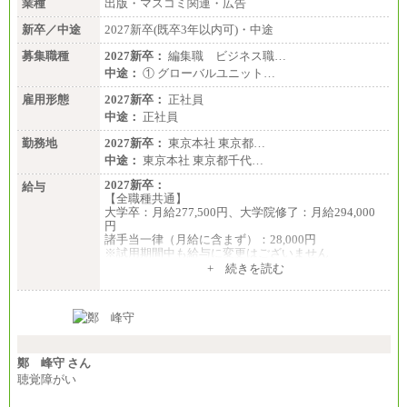
業種
出版・マスコミ関連・広告
新卒／中途
2027新卒(既卒3年以内可)・中途
募集職種
2027新卒：
編集職 ビジネス職…
中途：
① グローバルユニット…
雇用形態
2027新卒：
正社員
中途：
正社員
勤務地
2027新卒：
東京本社 東京都…
中途：
東京本社 東京都千代…
2027新卒：
給与
【全職種共通】
大学卒：月給277,500円、大学院修了：月給294,000
円
諸手当一律（月給に含まず）：28,000円
※試用期間中も給与に変更はございません
中途：
+ 続きを読む
【全職種共通】
月給370,000円～
※経験・能力等を考慮の上、当社規定により決定し
ます。
※試用期間中も給与に変更はございません。
※想定年収 6,000,000円～（住居費補助、子手当など
の各種手当を含む金額です）
鄭 峰守 さん
聴覚障がい