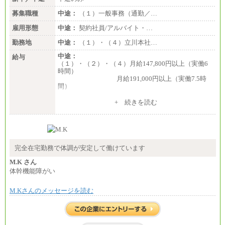
〈愛知〉194,500 円 〈福
岡〉185,000円
募集職種
中途：
（１）一般事務（通勤／…
※基本給のみ（地域手当なし）
雇用形態
中途：
契約社員/アルバイト・…
※試用期間中も給与変更なし
中途：
勤務地
中途：
（１）・（４）立川本社…
【阪急交通社】
中途：
◆正社員/総合職
給与
（１）・（２）・（４）月給147,800円以上（実働6
月給250,000円～(※1)、247,000円～(※2)、242,000円
時間）
～(※3)、239,000円～(※4)、237,000円～（※5）
月給191,000円以上（実働7.5時
・月給は一律地域手当を含んだ金額を表示
間）
（※1…36,000円、※2…33,000円、※3…28,000円、
※4…25,000円、※5…23,000円）
（３）月給191,000円以上（実働7.5時間）
・試用期間中も給与変更なし
+ 続きを読む
（５）月給147,800円以上（実働6時間）
◆正社員/基幹職
-----
〈東京・神奈川〉月給219,000 円～ 〈大阪・兵庫〉
時給 1,226円（実働4.5時間）
月給209,000 円～
※基本給に加算して以下手当有（いずれも時
〈愛知〉月給194,500 円～ 〈福岡〉月給185,000 円～
間額換算額）
・一律地域手当なし
完全在宅勤務で体調が安定して働けています
・退職金相当手当 37円
・試用期間中も給与変更なし
・賞与相当手当 127円
M.K さん
合計時給額 1,390円
◆契約社員
体幹機能障がい
月給187,500円～(※1)、184,000円～(※2)、180,500円
※全ての求人において試用期間中も給与に変更はご
～(※3)、170,500～(※4)、168,000円～（※5）
M.Kさんのメッセージを読む
ざいません。
※1…東京都、埼玉県、千葉県、神奈川県
※2…大阪府、京都府、兵庫県、滋賀県
※3…愛知県、静岡県
※4…北海道、宮城県、栃木県、群馬県、長野県、新