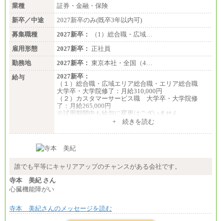
業種
証券・金融・保険
新卒／中途
2027新卒のみ(既卒3年以内可)
募集職種
2027新卒：
（1）総合職・広域…
雇用形態
2027新卒：
正社員
勤務地
2027新卒：
東京本社・全国（4…
2027新卒：
給与
（１）総合職・広域エリア総合職・エリア総合職
大学卒・大学院修了：月給310,000円
（２）カスタマーサービス職 大学卒・大学院修
了：月給265,000円
※試用期間中も給与に変更はございません
+ 続きを読む
誰でも平等にキャリアアップのチャンスがある会社です。
寺本 美紀 さん
心臓機能障がい
寺本 美紀さんのメッセージを読む