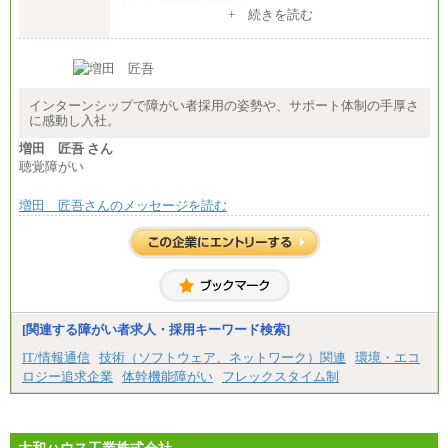
※試用期間の給与に変更はございません
+ 続きを読む
中途：
経験・能力を考慮し、下記を下限として決定しま
す。
2025年新卒初任給 大学卒／月給 大学卒269,000円
インターンシップで障がい者採用の姿勢や、サポート体制の手厚さ
に感動し入社。
増田 匠吾 さん
聴覚障がい
増田 匠吾さんのメッセージを読む
[関連する障がい者求人・採用キーワード検索]
IT/情報通信
技術（ソフトウェア、ネットワーク）関連
環境・エコ
ロジー追求企業
体幹機能障がい
フレックスタイム制