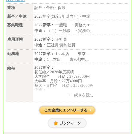
業種
証券・金融・保険
新卒／中途
2027新卒(既卒3年以内可)・中途
募集職種
2027新卒：
一般職 ・実務のエ…
中途：
（１）一般職 ・実務の…
雇用形態
2027新卒：
正社員
中途：
正社員/契約社員
勤務地
2027新卒：
1．本店 東京…
中途：
1．本店 東京都中…
2027新卒：
給与
初任給／2026年度実績
大学院卒 月給：27万8000円
大学卒 月給：27万4000円
短大・専門卒 月給：25万2000円
中途：
（１）（２）共通
+ 続きを読む
月給：24万0000円～34万8420円
※職務経験等を考慮し決定いたします。
※試用期間中も給与に変更はございません