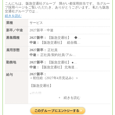
こんにちは。 阪急交通社グループ 障がい者採用担当です。 当グルー
プ採用ページをご覧いただたき、ありがとうございます。 私たち阪急
交通社グループでは…
続きを読む
業種
サービス
新卒／中途
2027新卒・中途
募集職種
2027新卒：
【阪急交通社】 ◆…
中途：
【阪急交通社】 総合職…
雇用形態
2027新卒：
正社員
中途：
正社員/契約社員/アル…
勤務地
2027新卒：
【阪急交通社】 ●…
中途：
【阪急交通社】 北海道…
2027新卒：
給与
＜初任給（2027年4月見込み）＞
【阪急交通社】
●総合職
・大学・院卒
+ 続きを読む
月給250,000円(※1)、247,000円(※2)、242,000円
(※3)、239,000円(※4)、237,000円（※5）
・専門・短大卒