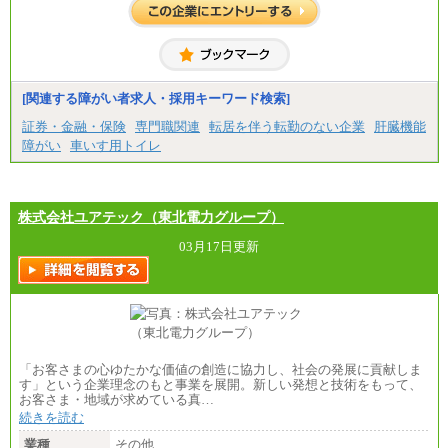
[関連する障がい者求人・採用キーワード検索]
証券・金融・保険
専門職関連
転居を伴う転勤のない企業
肝臓機能
障がい
車いす用トイレ
株式会社ユアテック（東北電力グループ）
03月17日更新
「お客さまの心ゆたかな価値の創造に協力し、社会の発展に貢献しま
す」という企業理念のもと事業を展開。新しい発想と技術をもって、
お客さま・地域が求めている真…
続きを読む
業種
その他