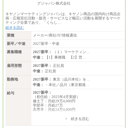
キヤノンマーケティングジャパンは、キヤノン商品の国内向け商品企
画・広報宣伝活動・販売・サービスなど幅広い活動を展開するマーケ
ティング企業であり、「くらし…
続きを読む
業種
メーカー/商社/IT/情報通信
新卒／中途
2027新卒・中途
募集職種
2027新卒：
（１）マーケティン…
中途：
【1】事務職 【2】営…
雇用形態
2027新卒：
正社員
中途：
正社員
勤務地
2027新卒：
東京（品川本社）を…
中途：
・本社／品川（東京都港…
2027新卒：
給与
（初任給：2025年4月実績）
修士了：月給29万4,000円
学部卒：月給27万
高専卒：月給24万4,000円
+ 続きを読む
中途：
月給 250,000円～350,000円