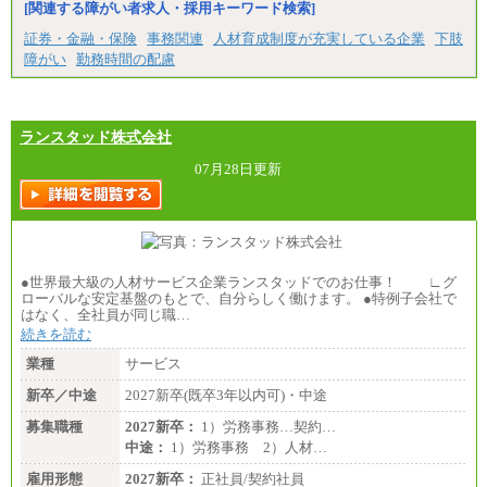
[関連する障がい者求人・採用キーワード検索]
証券・金融・保険
事務関連
人材育成制度が充実している企業
下肢
障がい
勤務時間の配慮
ランスタッド株式会社
07月28日更新
●世界最大級の人材サービス企業ランスタッドでのお仕事！ ∟グ
ローバルな安定基盤のもとで、自分らしく働けます。 ●特例子会社で
はなく、全社員が同じ職…
続きを読む
業種
サービス
新卒／中途
2027新卒(既卒3年以内可)・中途
募集職種
2027新卒：
1）労務事務…契約…
中途：
1）労務事務 2）人材…
雇用形態
2027新卒：
正社員/契約社員