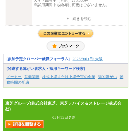
大学・高専卒（月給）275,000円
※試用期間中も給与に変更はございません。
中途：
+ 続きを読む
修士了 （月給）300,000円
大学・高専卒（月給）275,000円
※試用期間中も給与に変更はございません。
[参加予定クローバー就職フォーラム]
2026/9/6 (日) 大阪
[関連する障がい者求人・採用キーワード検索]
メーカー
営業関連
株式上場または上場予定の企業
知的障がい
勤
務時間の配慮
東芝グループ(株式会社東芝、東芝デバイス＆ストレージ株式会
社)
05月15日更新