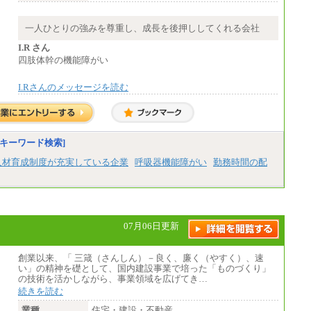
ース)
大学院卒 月給264,000円／大学卒 月給250,00
0円／短大・高専・専門卒 月給225,000円
一人ひとりの強みを尊重し、成長を後押ししてくれる会社
※試用期間中も給与に変更はございません
中途：
I.R さん
月給：250,000円～400,000円
四肢体幹の機能障がい
想定年収：4,000,000円～6,000,000円
※試用期間中も給与に変更はございません。
I.Rさんのメッセージを読む
キーワード検索]
人材育成制度が充実している企業
呼吸器機能障がい
勤務時間の配
07月06日更新
創業以来、「 三箴（さんしん）－良く、廉く（やすく）、速
い」の精神を礎として、国内建設事業で培った「ものづくり」
の技術を活かしながら、事業領域を広げてき…
続きを読む
業種
住宅・建設・不動産