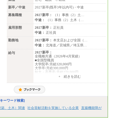
新卒／中途
2027新卒(既卒3年以内可)・中途
募集職種
2027新卒：
（1）事務（2）土…
中途：
（1）事務（2）土木（…
雇用形態
2027新卒：
正社員
中途：
正社員
勤務地
2027新卒：
本支店および全国（…
中途：
北海道／宮城県／埼玉県…
2027新卒：
給与
全職種共通（2026年4月実績）
■全国型職員
大学院卒/月給320,000円
大学卒/月給300,000円
短大・高専卒/月給270,000円
+ 続きを読む
■拠点型職員※
大学院卒/月給256,000円～288,000円
大学卒/月給240,000円～270,000円
短大・高専卒/月給216,000円～243,000円
■特定職員※
キーワード検索]
大学院卒/月給234,000円～263,000円
大学卒/月給219,000円～246,000円
建築、土木）関連
社会貢献活動を実施している企業
直腸機能障が
短大・高専卒/月給197,000円～222,000円