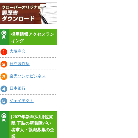
採用情報アクセスラン
キング
大塚商会
日立製作所
楽天ソシオビジネス
日本銀行
ジェイテクト
[2027年新卒採用]佐賀
県,下肢の新着障がい
者求人・就職募集の企
業