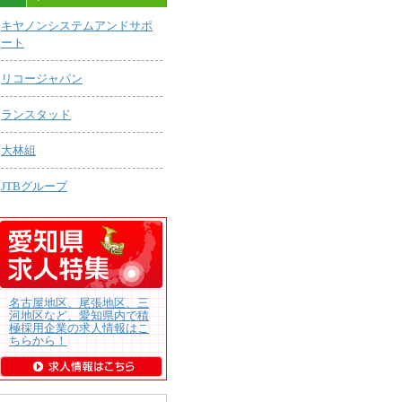
キヤノンシステムアンドサポ
ート
リコージャパン
ランスタッド
大林組
JTBグループ
名古屋地区、尾張地区、三
河地区など、愛知県内で積
極採用企業の求人情報はこ
ちらから！