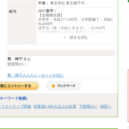
中途：
東京本社 東京都千代…
2027新卒：
給与
【全職種共通】
大学卒：月給277,500円、大学院修了：月給2
94,000円
諸手当一律（月給に含まず）：28,000円
※試用期間中も給与に変更はございません
中途：
+ 続きを読む
【全職種共通】
月給370,000円～
※経験・能力等を考慮の上、当社規定により
決定します。
※試用期間中も給与に変更はございません。
鄭 峰守 さん
※想定年収 6,000,000円～（住居費補助、子
聴覚障がい
手当などの各種手当を含む金額です）
鄭 峰守さんのメッセージを読む
キーワード検索]
クリエイティブ関連
従業員1,000人以上の企業
下肢障がい
病院へ