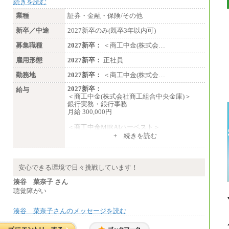
続きを読む
業種
証券・金融・保険/その他
新卒／中途
2027新卒のみ(既卒3年以内可)
募集職種
2027新卒：
＜商工中金(株式会…
雇用形態
2027新卒：
正社員
勤務地
2027新卒：
＜商工中金(株式会…
2027新卒：
給与
＜商工中金(株式会社商工組合中央金庫)＞
銀行実務・銀行事務
月給 300,000円
＜商工中金MIRAIハーベスト＞
月給 230,000円
+ 続きを読む
※試用期間中も給与に変更はございません
安心できる環境で日々挑戦しています！
湊谷 菜奈子 さん
聴覚障がい
湊谷 菜奈子さんのメッセージを読む