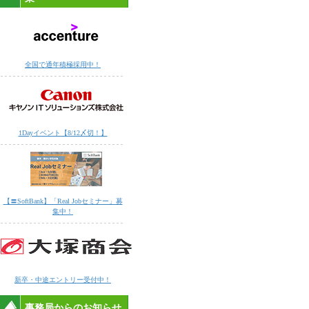
全国で通年積極採用中！
1Dayイベント【8/12〆切！】
【〓SoftBank】「Real Jobセミナー」募
集中！
新卒・中途エントリー受付中！
事務局からのお知らせ