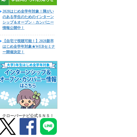
2028はじめ全学年対象！障がい
のある学生のためのインターン
シップ＆オープン・カンパニー
情報公開中！
【自宅で視聴可能！】2028新卒
はじめ全学年対象★WEBセミナ
ー開催決定！
クローバーナビ公式ＳＮＳ！