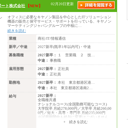
02月20日更新
ポート株式会社
【NEW】
オフィスに必要なキヤノン製品を中心としたITソリューション
機器の販売と保守サービス・サポートを行っている、キヤノン
マーケティングジャパングループの中核に…
続きを読む
業種
商社/IT/情報通信
新卒／中途
2027新卒(既卒1年以内可)・中途
募集職種
2027新卒：
１ 営業職 ２ 技…
中途：
事務職
雇用形態
2027新卒：
正社員
中途：
正社員
勤務地
2027新卒：
本社 東京都港区港…
中途：
本社 東京都港区港南2…
2027新卒：
給与
全職種共通
ナショナルコース(全国勤務可能なコース)
大学院卒 月給278,000円／大学卒 月給260,00
0円／短大・高専・専門卒 月給235,000円
※試用期間中も給与に変更はございません
+ 続きを読む
エリアコース(一定地域であれば移動可能なコ