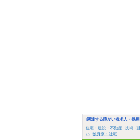
[関連する障がい者求人・採用
住宅・建設・不動産
技術（
い
独身寮・社宅