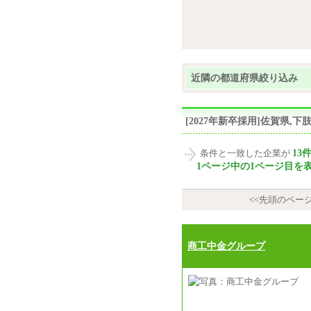
近隣の都道府県絞り込み
[2027年新卒採用]佐賀県
13
条件と一致した企業が
1ページ中の1ページ目を
<<先頭のペー
商工中金グループ