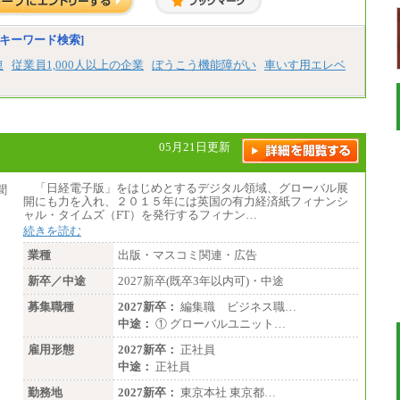
キーワード検索]
連
従業員1,000人以上の企業
ぼうこう機能障がい
車いす用エレベ
05月21日更新
「日経電子版」をはじめとするデジタル領域、グローバル展
開にも力を入れ、２０１５年には英国の有力経済紙フィナンシ
ャル・タイムズ（FT）を発行するフィナン…
続きを読む
業種
出版・マスコミ関連・広告
新卒／中途
2027新卒(既卒3年以内可)・中途
募集職種
2027新卒：
編集職 ビジネス職…
中途：
① グローバルユニット…
雇用形態
2027新卒：
正社員
中途：
正社員
勤務地
2027新卒：
東京本社 東京都…