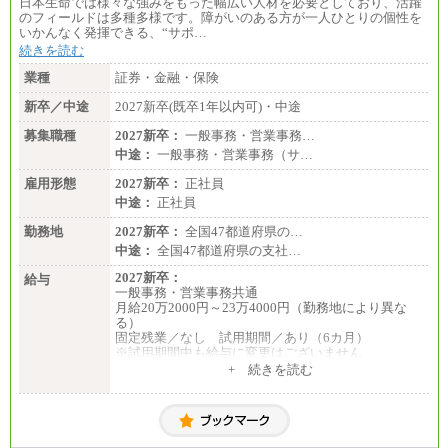
日本生命では様々な強みをもった幅広い人材を必要としており、活躍
のフィールドは多種多様です。障がいのある方が一人ひとりの個性を
いかんなく発揮できる、“サポ…
続きを読む
業種
証券・金融・保険
新卒／中途
2027新卒(既卒1年以内可)・中途
募集職種
2027新卒：
一般事務・営業事務…
中途：
一般事務・営業事務（サ…
雇用形態
2027新卒：
正社員
中途：
正社員
勤務地
2027新卒：
全国47都道府県の…
中途：
全国47都道府県の支社…
2027新卒：
給与
一般事務・営業事務共通
月給20万2000円～23万4000円（勤務地により異な
る）
固定残業／なし 試用期間／あり（6カ月）
※試用期間中も給与に変更はございません
中途：
+ 続きを読む
一般事務・営業事務共通
月給20万2000円～23万4000円（勤務地により異な
る）
固定残業／なし 試用期間／あり（6か月）
※試用期間中も給与に変更はございません。