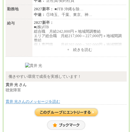
中途：
正社員/契約社員
勤務地
2027新卒：
■JTB 沖縄を除…
中途：
①埼玉、千葉、東京、神…
2027新卒：
給与
■(株)JTB
総合職 月給242,000円＋地域間調整給
エリア総合職 月給217,000～227,000円＋地域間調
整給
個人専門職 月給202,000～202,000円＋地域間調
整給
+ 続きを読む
※詳細はJTBキャリアサイトよりご確認ください。
■(株)JTB商事
総合職 月給208,000～235,000円
エリア総合職 月給180,000～205,000円＋地域手当
※詳細はJTBキャリアサイトよりご確認ください。
働きやすい環境で成長を実感しています！
■(株)JTBパブリッシング ※2027年新卒募集終了
貫井 光 さん
総合職 月給271,000円
聴覚障害
■(株)JTBビジネストラベルソリューションズ
貫井 光さんのメッセージを読む
総合職 月給220,000～230,000円＋地域間調整給
エリア総合職 月給206,000円～214,000＋地域間調
整給
※詳細はJTBキャリアサイトよりご確認ください。
■(株)JTBコミュニケーションデザイン
総合職 月給230,000円