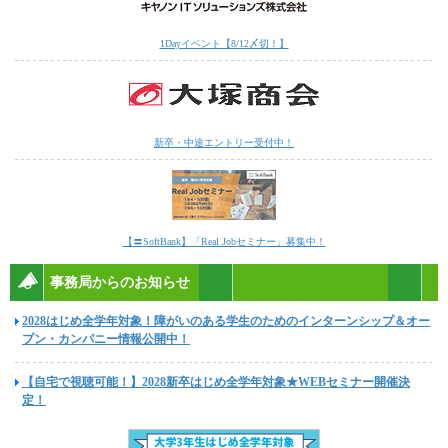
1Dayイベント【8/12〆切！】
新卒・中途エントリー受付中！
【〓SoftBank】「Real Jobセミナー」募集中！
事務局からのお知らせ
2028はじめ全学年対象！障がいのある学生のためのインターンシップ＆オー
プン・カンパニー情報公開中！
【自宅で視聴可能！】2028新卒はじめ全学年対象★WEBセミナー開催決
定！