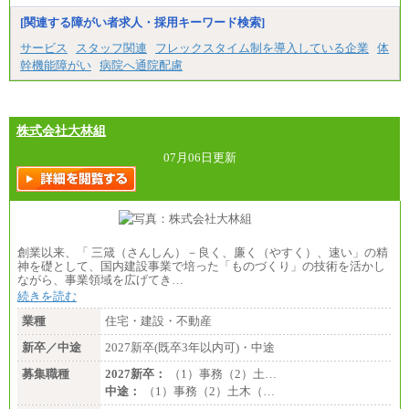
※試用期間中も給与に変更はございません
[関連する障がい者求人・採用キーワード検索]
サービス
スタッフ関連
フレックスタイム制を導入している企業
体
幹機能障がい
病院へ通院配慮
株式会社大林組
07月06日更新
創業以来、「 三箴（さんしん）－良く、廉く（やすく）、速い」の精
神を礎として、国内建設事業で培った「ものづくり」の技術を活かし
ながら、事業領域を広げてき…
続きを読む
業種
住宅・建設・不動産
新卒／中途
2027新卒(既卒3年以内可)・中途
募集職種
2027新卒：
（1）事務（2）土…
中途：
（1）事務（2）土木（…