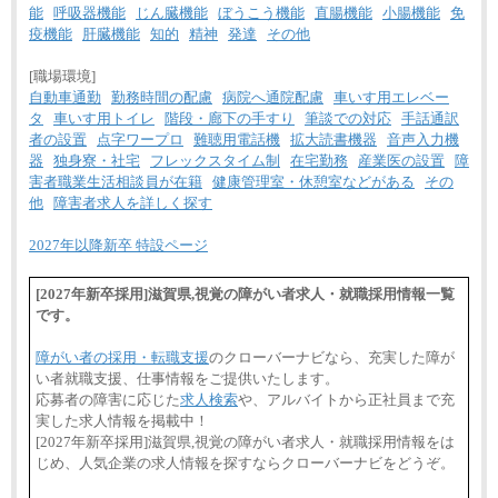
有期契約職 月給185,000～195,000円
能
呼吸器機能
じん臓機能
ぼうこう機能
直腸機能
小腸機能
免
※詳細はJTBキャリアサイトよりご確認ください。
疫機能
肝臓機能
知的
精神
発達
その他
■(株)JTBパブリッシング ※2027年新卒募集終了
総合職 月給241,000円
[職場環境]
中途：
自動車通勤
勤務時間の配慮
病院へ通院配慮
車いす用エレベー
①月給227,000円以上
タ
車いす用トイレ
階段・廊下の手すり
筆談での対応
手話通訳
②月給212,000円以上
者の設置
点字ワープロ
難聴用電話機
拡大読書機器
音声入力機
③月給172,500円以上
④月給23万円～37万円
器
独身寮・社宅
フレックスタイム制
在宅勤務
産業医の設置
障
⑤月給20万円～25万円
害者職業生活相談員が在籍
健康管理室・休憩室などがある
その
⑥月給33万円～48万円
他
障害者求人を詳しく探す
⑦月給271,000円以上
⑧～⑮月給200,000円〜月給400,000円
⑯月給185,000円以上
2027年以降新卒 特設ページ
⑰月給237,000円以上
⑱月給212,000円以上
⑲東京：月給202,000 円以上 、京都：月給193,000 円
[2027年新卒採用]滋賀県,視覚の障がい者求人・就職採用情報一覧
以上
です。
⑳月給205,000円以上
㉑月給185,000 円以上
㉒月給185,000 円以上
障がい者の採用・転職支援
のクローバーナビなら、充実した障が
㉓月給224,500円以上
い者就職支援、仕事情報をご提供いたします。
※全コース共通※ 能力・経験・勤務地などにより
応募者の障害に応じた
求人検索
や、アルバイトから正社員まで充
異なります
実した求人情報を掲載中！
※試用期間中も給与に変更はございません。
[2027年新卒採用]滋賀県,視覚の障がい者求人・就職採用情報をは
じめ、人気企業の求人情報を探すならクローバーナビをどうぞ。