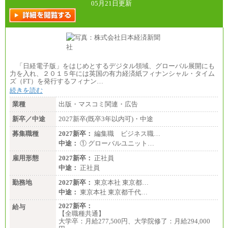
05月21日更新
「日経電子版」をはじめとするデジタル領域、グローバル展開にも
力を入れ、２０１５年には英国の有力経済紙フィナンシャル・タイム
ズ（FT）を発行するフィナン…
続きを読む
業種
出版・マスコミ関連・広告
新卒／中途
2027新卒(既卒3年以内可)・中途
募集職種
2027新卒：
編集職 ビジネス職…
中途：
① グローバルユニット…
雇用形態
2027新卒：
正社員
中途：
正社員
勤務地
2027新卒：
東京本社 東京都…
中途：
東京本社 東京都千代…
2027新卒：
給与
【全職種共通】
大学卒：月給277,500円、大学院修了：月給294,000