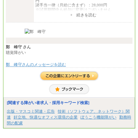
円
諸手当一律（月給に含まず）：28,000円
※試用期間中も給与に変更はございません
中途：
+ 続きを読む
【全職種共通】
月給370,000円～
※経験・能力等を考慮の上、当社規定により決定し
ます。
※試用期間中も給与に変更はございません。
※想定年収 6,000,000円～（住居費補助、子手当など
の各種手当を含む金額です）
鄭 峰守 さん
聴覚障がい
鄭 峰守さんのメッセージを読む
[関連する障がい者求人・採用キーワード検索]
出版・マスコミ関連・広告
技術（ソフトウェア、ネットワーク）関
連
好立地、快適なオフィス環境の企業
ぼうこう機能障がい
勤務時
間の配慮