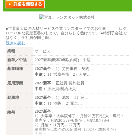
月給制
226,600円～390,100円（勤務地域等により異なりま
す）
・ご経験やスキルを考慮し、選考の中で決定いたし
ます。
・試用期間中も同額支給します。
●世界最大級の人材サービス企業ランスタッドでのお仕事！ ∟グ
ローバルな安定基盤のもとで、自分らしく働けます。 ●特例子会社で
はなく、全社員が同じ職…
続きを読む
業種
サービス
新卒／中途
2027新卒(既卒3年以内可)・中途
募集職種
2027新卒：
1）労務事務…契約…
中途：
1）労務事務 2）人材…
雇用形態
2027新卒：
正社員/契約社員
中途：
正社員/契約社員
勤務地
2027新卒：
1）池袋 2）完…
中途：
1）池袋 2) 完全…
2027新卒：
給与
1）大学卒・大学院修了：月給21万円/短大・専門・
高専卒：月給20.5万円/高卒：月給19.7万円
2）月給：21万円～27万円
※高校卒は既卒のみ応募可（2024～2026年卒）
中途：