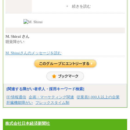
※入社後早期から、自律的な業務遂行が求めら
+ 続きを読む
れる職務を担う方については、月額給与315,000円で
す。
なお、高度なスキルや専門性を持ち、より高
い職責を担う方については、さらに高い金額を個別
に設定します。
※習熟度を上げるための育成が一定期間必要で
上司の指示に基づき職務を遂行する方については、
M. Shirai さん
月額給与284,000円となります。
聴覚障がい
※個別に設定する給与については、選考の過程
で決定していきます。
M. Shiraiさんのメッセージを読む
※上記に加え、所定労働時間外に勤務をした場
合には、時間外勤務手当を支給します。
※試用期間中も給与に変更はございません。
中途：
＜募集各社・全職種共通＞
月給21万円以上～
※試用期間中の給与に変更はありません。
[関連する障がい者求人・採用キーワード検索]
※経験・能力を考慮し、当社規定により決定いたし
IT/情報通信
企画・マーケティング関連
従業員1,000人以上の企業
ます。
肝臓機能障がい
フレックスタイム制
株式会社日本経済新聞社