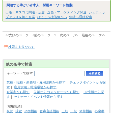
みなし残業手当：20,000円（一律支給）※みなし
残業手当の残業時間は10.43時間。
[関連する障がい者求人・採用キーワード検索]
※超過勤務手当：みなし残業時間を超える残業時
出版・マスコミ関連・広告
企画・マーケティング関連
シェアトッ
間に応じて、時間外手当等を支給。
プクラスを誇る企業
ぼうこう機能障がい
病院へ通院配慮
エリアサポート職 月給188,000円
※超過勤務手当：残業時間については全額時間外
手当を支給。
■（株）JTBグローバルマーケティング＆トラベル
<<先頭のページ
<前のページ
1
次のページ>
最後のページ>>
総合職 月給242,000円＋地域間調整給
訪日事業職 月給202,000～227,000円＋地域間調整
給
検索をやりなおす
※詳細はJTBキャリアサイトよりご確認ください。
■(株)JTBビジネストランスフォーム
総合職 月給205,000～225,000円＋地域間調整給
他の条件で検索
エリア総合職 月給185,000円＋地域間調整給
※詳細はJTBキャリアサイトよりご確認ください。
キーワードで探す
■(株)JTBデータサービス ※2027年新卒募集終了
総合職 月給186,000～194,000円＋地域手当
業種・職種・勤務地・雇用形態から探す
｜
チェックポイントから探
※詳細はJTBキャリアサイトよりご確認ください。
す
｜
雇用実績・職場環境から探す
■I&Jデジタルイノベーション(株)
企業名から探す
｜
先輩からのメッセージから探す
｜
PR情報から探
総合職 月給224,500～242,600円＋地域手当
す
｜
セミナー・イベント情報から探す
※詳細はJTBキャリアサイトよりご確認ください。
[雇用実績]
＜有期社員コース＞
■(株)JTBビジネストランスフォーム
視覚
聴覚
平衡機能
音声言語機能
上肢
下肢
体幹機能
心臓機