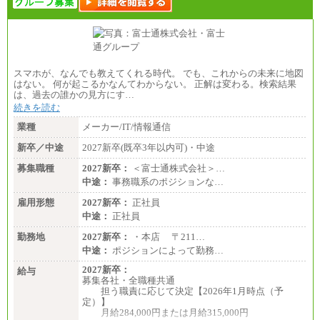
スマホが、なんでも教えてくれる時代。 でも、これからの未来に地図
はない。 何が起こるかなんてわからない。 正解は変わる。検索結果
は、過去の誰かの見方にす…
続きを読む
業種
メーカー/IT/情報通信
新卒／中途
2027新卒(既卒3年以内可)・中途
募集職種
2027新卒：
＜富士通株式会社＞…
中途：
事務職系のポジションな…
雇用形態
2027新卒：
正社員
中途：
正社員
勤務地
2027新卒：
・本店 〒211…
中途：
ポジションによって勤務…
2027新卒：
給与
募集各社・全職種共通
担う職責に応じて決定【2026年1月時点（予
定）】
月給284,000円または月給315,000円