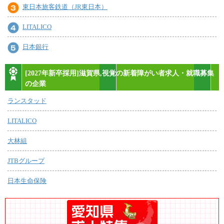
東日本旅客鉄道（JR東日本）
LITALICO
日本銀行
[2027年新卒採用]滋賀県,視覚の新着障がい者求人・就職募集
の企業
ランスタッド
LITALICO
大林組
JTBグループ
日本生命保険