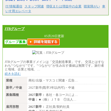
IT/情報通信
スタッフ関連
増収または増益中の企業
聴覚障がい
車
いす用エレベータ
JTBグループ
05月20日更新
JTBグループの事業ドメインは「交流創造事業」です。 交流とはすな
わち“つながり”です。“つながり”が生み出す価値は無限です。旅行者
と地域、企業と地域、…
続きを読む
業種
商社/出版・マスコミ関連・広告…
新卒／中途
2027新卒(既卒3年以内可)・中途
募集職種
2027新卒：
各社・各コースによ…
中途：
■（株）ＪＴＢ ①法人…
雇用形態
2027新卒：
正社員/契約社員