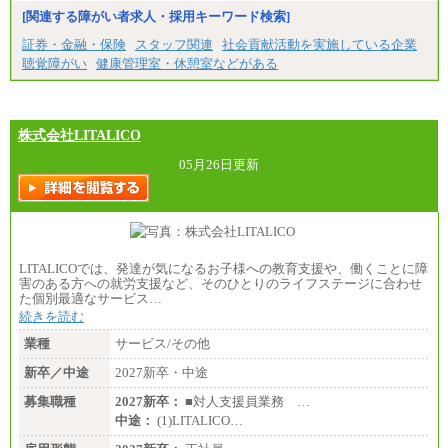
[関連する障がい者求人・採用キーワード検索]
証券・金融・保険
スタッフ関連
社会貢献活動を実施している企業
聴覚障がい
健康管理室・休憩室などがある
株式会社LITALICO
05月26日更新
LITALICOでは、発達が気になるお子様への教育支援や、働くことに障
害のある方への就労支援など、そのひとりのライフステージに合わせ
た個別最適なサービス…
続きを読む
業種
サービス/その他
新卒／中途
2027新卒・中途
募集職種
2027新卒：
■対人支援員業務 …
中途：
(1)LITALICO…