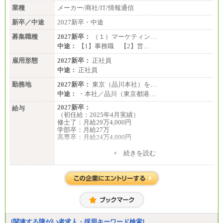
業種
メーカー/商社/IT/情報通信
新卒／中途
2027新卒・中途
募集職種
2027新卒：
（１）マーケティン…
中途：
【1】事務職 【2】営…
雇用形態
2027新卒：
正社員
中途：
正社員
勤務地
2027新卒：
東京（品川本社）を…
中途：
・本社／品川（東京都港…
2027新卒：
給与
（初任給：2025年4月実績）
修士了：月給29万4,000円
学部卒：月給27万
高専卒：月給24万4,000円
+ 続きを読む
中途：
月給 250,000円～350,000円
想定年収 420万円～600万円
入社時の処遇（基本給・賞与）は経験・スキルを考
慮の上、当社規程に従い決定いたします。
経験・スキルによっては、記載額を超える場合もあ
ります。
※試用期間中も給与に変更はございません。
[関連する障がい者求人・採用キーワード検索]