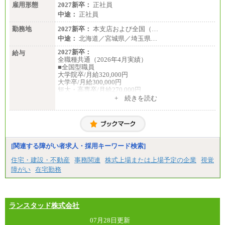
雇用形態
2027新卒：
正社員
中途：
正社員
勤務地
2027新卒：
本支店および全国（…
中途：
北海道／宮城県／埼玉県…
2027新卒：
給与
全職種共通（2026年4月実績）
■全国型職員
大学院卒/月給320,000円
大学卒/月給300,000円
短大・高専卒/月給270,000円
+ 続きを読む
■拠点型職員※
大学院卒/月給256,000円～288,000円
大学卒/月給240,000円～270,000円
短大・高専卒/月給216,000円～243,000円
■特定職員※
[関連する障がい者求人・採用キーワード検索]
大学院卒/月給234,000円～263,000円
大学卒/月給219,000円～246,000円
住宅・建設・不動産
事務関連
株式上場または上場予定の企業
視覚
短大・高専卒/月給197,000円～222,000円
障がい
在宅勤務
※拠点型職員、特定職員の給与は、生活の拠点が定
まることによるメリットおよび地域ごとの生計費な
どの地域差指数を勘案して拠点ごとに定めていま
す。
ランスタッド株式会社
中途：
全職種共通
07月28日更新