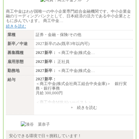
商工中金はわが国唯一の中小企業専門総合金融機関です。中小企業金
融のリーディングバンクとして、日本経済の活力である中小企業とと
もに歩んでいます。 商工中金…
続きを読む
業種
証券・金融・保険/その他
新卒／中途
2027新卒のみ(既卒3年以内可)
募集職種
2027新卒：
＜商工中金(株式会…
雇用形態
2027新卒：
正社員
勤務地
2027新卒：
＜商工中金(株式会…
2027新卒：
給与
＜商工中金(株式会社商工組合中央金庫)＞ 銀行実
務・銀行事務
月給 300,000円
＜商工中金MIRAIハーベスト＞
月給 230,000円
+ 続きを読む
※試用期間中も給与に変更はございません
安心できる環境で日々挑戦しています！