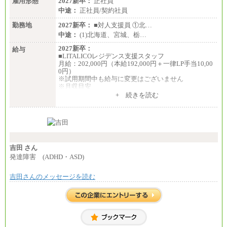
雇用形態
2027新卒：
正社員
中途：
正社員/契約社員
勤務地
2027新卒：
■対人支援員 ①北…
中途：
(1)北海道、宮城、栃…
2027新卒：
給与
■LITALICOレジデンス支援スタッフ
月給：202,000円（本給192,000円＋一律LP手当10,00
0円）
※試用期間中も給与に変更はございません
※月収目安
月給：202,000円
+ 続きを読む
夜勤手当：28,000円（月4回）※1回7,000円、実際の
夜勤回数により変動
東京都居住支援特別手当：20,000円（※支給期間・
条件あり）
---
計：250,000円
吉田 さん
■その他職種共通
発達障害 (ADHD・ASD)
月給：25万3,400円～
※固定残業代20時間分を手当に含む(33,900円～)
吉田さんのメッセージを読む
※20時間を超過した場合は別途支給
※試用期間中も給与に変更はございません
中途：
(1)(2)月給：25万3400円～28万5900円
※固定残業代20時間分を手当に含む(33,900円～38,20
0円)
※20時間を超過した場合は別途支給