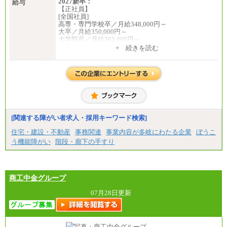
2027新卒：
給与
【正社員】
[全国社員]
高専・専門学校卒／月給348,000円～
大卒／月給350,000円～
大学院卒／月給362,000円～
[地域社員]月給295,000円～
+ 続きを読む
中途：
【正社員】
[全国社員]月給348,000円～
[地域社員]月給295,000円～
※試用期間中も給与に変更はございません
【契約社員】月給200,000円～
[関連する障がい者求人・採用キーワード検索]
住宅・建設・不動産
事務関連
事業内容が多岐にわたる企業
ぼうこ
う機能障がい
階段・廊下の手すり
商工中金グループ
07月28日更新