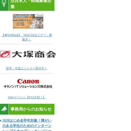
注目求人・転職募集企
業
【〓SoftBank】「Real Jobセミナー」募
集中！
新卒・中途エントリー受付中！
1Dayイベント【8/12〆切！】
事務局からのお知らせ
2028はじめ全学年対象！障がい
のある学生のためのインターン