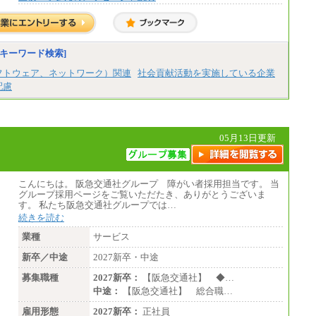
キーワード検索]
フトウェア、ネットワーク）関連
社会貢献活動を実施している企業
配慮
05月13日更新
こんにちは。 阪急交通社グループ 障がい者採用担当です。 当
グループ採用ページをご覧いただたき、ありがとうございま
す。 私たち阪急交通社グループでは…
続きを読む
業種
サービス
新卒／中途
2027新卒・中途
募集職種
2027新卒：
【阪急交通社】 ◆…
中途：
【阪急交通社】 総合職…
雇用形態
2027新卒：
正社員