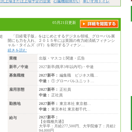
株式上場または上場予定の企業
心臓機能障がい
車いす用トイレ
※試用期間中も給与に変更はございません。
05月21日更新
「日経電子版」をはじめとするデジタル領域、グローバル展
開にも力を入れ、２０１５年には英国の有力経済紙フィナンシ
ャル・タイムズ（FT）を発行するフィナン…
続きを読む
業種
出版・マスコミ関連・広告
新卒／中途
2027新卒(既卒3年以内可)・中途
募集職種
2027新卒：
編集職 ビジネス職…
中途：
① グローバルユニット…
雇用形態
2027新卒：
正社員
中途：
正社員
勤務地
2027新卒：
東京本社 東京都…
中途：
東京本社 東京都千代…
2027新卒：
給与
【全職種共通】
大学卒：月給277,500円、大学院修了：月給2
94,000円