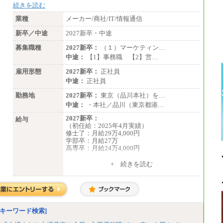
続きを読む
業種
メーカー/商社/IT/情報通信
新卒／中途
2027新卒・中途
募集職種
2027新卒：
（１）マーケティン…
中途：
【1】事務職 【2】営…
雇用形態
2027新卒：
正社員
中途：
正社員
勤務地
2027新卒：
東京（品川本社）を…
中途：
・本社／品川（東京都港…
2027新卒：
給与
（初任給：2025年4月実績）
修士了：月給29万4,000円
学部卒：月給27万
高専卒：月給24万4,000円
+ 続きを読む
中途：
月給 250,000円～350,000円
想定年収 420万円～600万円
入社時の処遇（基本給・賞与）は経験・スキ
ルを考慮の上、当社規程に従い決定いたしま
す。
キーワード検索]
経験・スキルによっては、記載額を超える場
合もあります。