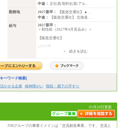
中途：
正社員/契約社員/アル…
勤務地
2027新卒：
【阪急交通社】 ●…
中途：
【阪急交通社】 北海道…
2027新卒：
給与
＜初任給（2027年4月見込み）＞
【阪急交通社】
●総合職
・大学・院卒
+ 続きを読む
月給250,000円(※1)、247,000円(※2)、242,
000円(※3)、239,000円(※4)、237,000円（※
5）
・専門・短大卒
月給229,500円(※1)、226,500円(※2)、221,
キーワード検索]
500円(※3)、218,500円(※4)、216,500円（※
5）
活かせる企業
精神障がい
階段・廊下の手すり
※1…東京都、埼玉県、千葉県、神奈川県
※2…大阪府、京都府、兵庫県、滋賀県
※3…愛知県、静岡県
※4…北海道、宮城県、栃木県、群馬県、長
05月20日更新
野県、新潟県、富山県、石川県、岡山県、広
島県、山口県、香川県、福岡県
※5…青森県、鳥取県、島根県、愛媛県、高
知県、大分県、長崎県、熊本県、宮崎県、鹿
JTBグループの事業ドメインは「交流創造事業」です。 交流と
児島県、沖縄県、福島県、山形県