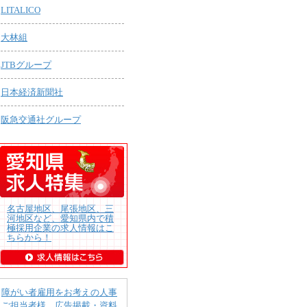
LITALICO
大林組
JTBグループ
日本経済新聞社
阪急交通社グループ
名古屋地区、尾張地区、三
河地区など、愛知県内で積
極採用企業の求人情報はこ
ちらから！
障がい者雇用をお考えの人事
ご担当者様 広告掲載・資料