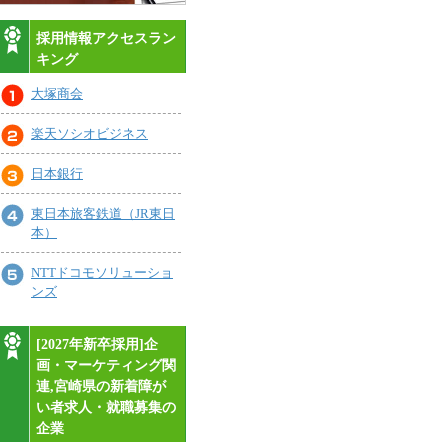
採用情報アクセスラン
キング
大塚商会
楽天ソシオビジネス
日本銀行
東日本旅客鉄道（JR東日
本）
NTTドコモソリューショ
ンズ
[2027年新卒採用]企
画・マーケティング関
連,宮崎県の新着障が
い者求人・就職募集の
企業