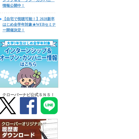
シップ＆オープン・カンパニー
情報公開中！
【自宅で視聴可能！】2028新卒
はじめ全学年対象★WEBセミナ
ー開催決定！
クローバーナビ公式ＳＮＳ！