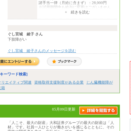
諸手当一律（月給に含まず）：28,000円
※試用期間中も給与に変更はございません
中途：
+ 続きを読む
【全職種共通】
月給370,000円～
※経験・能力等を考慮の上、当社規定により
決定します。
※試用期間中も給与に変更はございません。
ぐし宮城 綾子 さん
※想定年収 6,000,000円～（住居費補助、子
下肢障がい
手当などの各種手当を含む金額です）
ぐし宮城 綾子さんのメッセージを読む
キーワード検索]
クリエイティブ関連
資格取得支援制度がある企業
じん臓機能障が
在籍
05月09日更新
「人こそ、最大の財産」大和証券グループの最大の財産は「人
材」です。社員一人ひとりが働きがいを感じるとともに、その