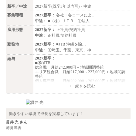
新卒／中途
2027新卒(既卒3年以内可)・中途
募集職種
2027新卒：
各社・各コースによ…
中途：
■（株）ＪＴＢ ①法人…
雇用形態
2027新卒：
正社員/契約社員
中途：
正社員/契約社員
勤務地
2027新卒：
■JTB 沖縄を除…
中途：
①埼玉、千葉、東京、神…
2027新卒：
給与
■(株)JTB
総合職 月給242,000円＋地域間調整給
エリア総合職 月給217,000～227,000円＋地域間調
整給
個人専門職 月給202,000～202,000円＋地域間調
整給
+ 続きを読む
※詳細はJTBキャリアサイトよりご確認ください。
■(株)JTB商事
総合職 月給208,000～235,000円
エリア総合職 月給180,000～205,000円＋地域手当
※詳細はJTBキャリアサイトよりご確認ください。
働きやすい環境で成長を実感しています！
■(株)JTBパブリッシング ※2027年新卒募集終了
貫井 光 さん
総合職 月給271,000円
聴覚障害
■(株)JTBビジネストラベルソリューションズ