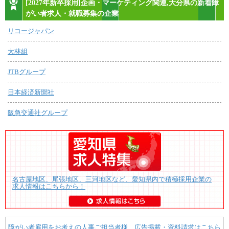
[2027年新卒採用]企画・マーケティング関連,大分県の新着障
がい者求人・就職募集の企業
リコージャパン
大林組
JTBグループ
日本経済新聞社
阪急交通社グループ
名古屋地区、尾張地区、三河地区など、愛知県内で積極採用企業の
求人情報はこちらから！
障がい者雇用をお考えの人事ご担当者様 広告掲載・資料請求はこちら