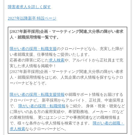
障害者求人を詳しく探す
2027年以降新卒 特設ページ
[2027年新卒採用]企画・マーケティング関連,大分県の障がい者求
人・就職採用情報一覧です。
障がい者の採用・転職支援
のクローバーナビなら、充実した障が
い者就職支援、仕事情報をご提供いたします。
応募者の障害に応じた
求人検索
や、アルバイトから正社員まで充
実した求人情報を掲載中！
[2027年新卒採用]企画・マーケティング関連,大分県の障がい者求
人・就職採用情報をはじめ、人気企業の求人情報を探すならクロ
ーバーナビをどうぞ。
障がい者の採用・転職支援情報
や就職サポート情報をお届けする
クローバーナビ。 新卒採用からアルバイト、正社員、中途採用ま
で、
障がい者の採用・転職情報
をご紹介。 身体・視覚・聴覚など
に障がいのある方の雇用実績や、希望勤務地、メーカー・ ITなど
の業種別情報、 更にはエンジニアや事務関連などの職種情報ま
で、様々な条件から求人情報を検索できます。
障がい者の就職・
求人検索
ならクローバーナビへ。