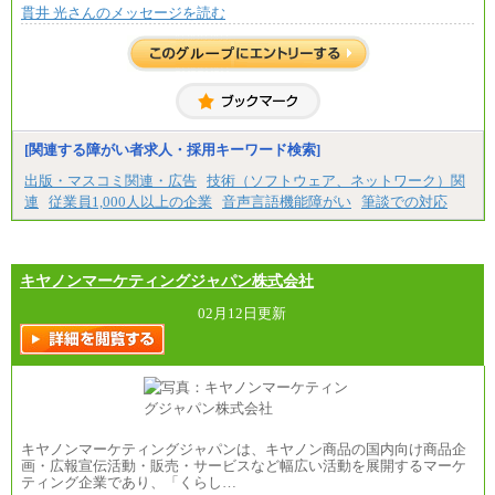
貫井 光さんのメッセージを読む
総合職 月給220,000～230,000円＋地域間調整給
エリア総合職 月給206,000円～214,000＋地域間調
整給
※詳細はJTBキャリアサイトよりご確認ください。
■(株)JTBコミュニケーションデザイン
総合職 月給230,000円
みなし残業手当：20,000円（一律支給）※みなし
残業手当の残業時間は10.43時間。
[関連する障がい者求人・採用キーワード検索]
※超過勤務手当：みなし残業時間を超える残業時
出版・マスコミ関連・広告
技術（ソフトウェア、ネットワーク）関
間に応じて、時間外手当等を支給。
連
従業員1,000人以上の企業
音声言語機能障がい
筆談での対応
エリアサポート職 月給188,000円
※超過勤務手当：残業時間については全額時間外
手当を支給。
キヤノンマーケティングジャパン株式会社
■（株）JTBグローバルマーケティング＆トラベル
総合職 月給242,000円＋地域間調整給
訪日事業職 月給202,000～227,000円＋地域間調整
02月12日更新
給
※詳細はJTBキャリアサイトよりご確認ください。
■(株)JTBビジネストランスフォーム
総合職 月給205,000～225,000円＋地域間調整給
エリア総合職 月給185,000円＋地域間調整給
※詳細はJTBキャリアサイトよりご確認ください。
キヤノンマーケティングジャパンは、キヤノン商品の国内向け商品企
■(株)JTBデータサービス ※2027年新卒募集終了
画・広報宣伝活動・販売・サービスなど幅広い活動を展開するマーケ
総合職 月給186,000～194,000円＋地域手当
ティング企業であり、「くらし…