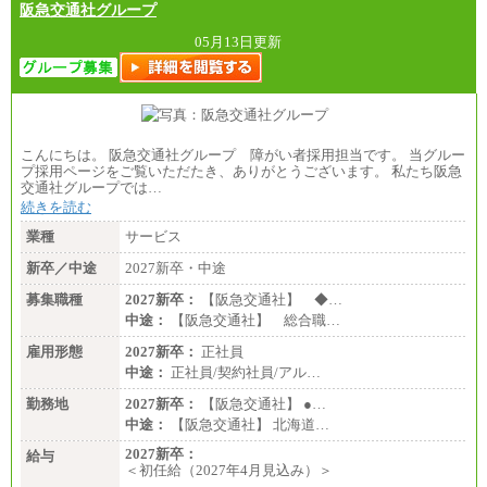
阪急交通社グループ
05月13日更新
こんにちは。 阪急交通社グループ 障がい者採用担当です。 当グルー
プ採用ページをご覧いただたき、ありがとうございます。 私たち阪急
交通社グループでは…
続きを読む
業種
サービス
新卒／中途
2027新卒・中途
募集職種
2027新卒：
【阪急交通社】 ◆…
中途：
【阪急交通社】 総合職…
雇用形態
2027新卒：
正社員
中途：
正社員/契約社員/アル…
勤務地
2027新卒：
【阪急交通社】 ●…
中途：
【阪急交通社】 北海道…
2027新卒：
給与
＜初任給（2027年4月見込み）＞