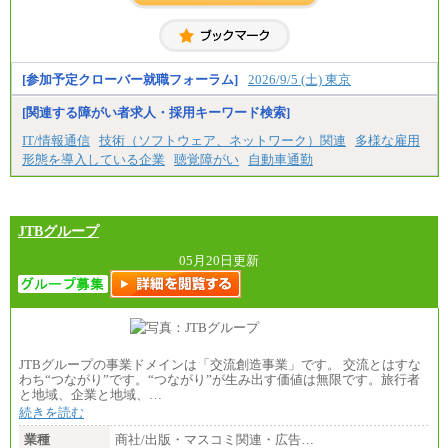
具体的な金額は採用選考合格後に採用内定通知時に
◆契約社員
お伝えします。
月給187,500円～(※1)、184,000円～(※2)、180,500円
～(※3)、170,500～(※4)、168,000円～（※5）
※1…東京都、埼玉県、千葉県、神奈川県
[参加予定クローバー就職フォーラム]
2026/9/5 (土) 東京
※2…大阪府、京都府、兵庫県、滋賀県
※3…愛知県、静岡県
[関連する障がい者求人・採用キーワード検索]
※4…北海道、宮城県、栃木県、群馬県、長野県、新
潟県、富山県、石川県、岡山県、広島県、山口県、
IT/情報通信
技術（ソフトウェア、ネットワーク）関連
多様な雇用
香川県、福岡県
形態を導入している企業
聴覚障がい
自動車通勤
※5…青森県、鳥取県、島根県、愛媛県、高知県、大
分県、長崎県、熊本県、宮崎県、鹿児島県、沖縄
県、福島県、山形県
◆パート・アルバイト
JTBグループ
時給制：最低時給額 1,050円～ ※勤務地により異な
る。
05月20日更新
【エアサーブ】
月給223,000円～
・試用期間中も給与変更なし
JTBグループの事業ドメインは「交流創造事業」です。 交流とはすな
わち“つながり”です。“つながり”が生み出す価値は無限です。旅行者
と地域、企業と地域、…
続きを読む
業種
商社/出版・マスコミ関連・広告…