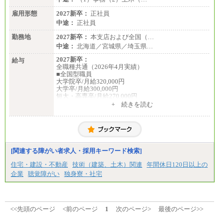
雇用形態
2027新卒：
正社員
中途：
正社員
勤務地
2027新卒：
本支店および全国（…
中途：
北海道／宮城県／埼玉県…
2027新卒：
給与
全職種共通（2026年4月実績）
■全国型職員
大学院卒/月給320,000円
大学卒/月給300,000円
短大・高専卒/月給270,000円
+ 続きを読む
■拠点型職員※
大学院卒/月給256,000円～288,000円
大学卒/月給240,000円～270,000円
短大・高専卒/月給216,000円～243,000円
■特定職員※
[関連する障がい者求人・採用キーワード検索]
大学院卒/月給234,000円～263,000円
大学卒/月給219,000円～246,000円
住宅・建設・不動産
技術（建築、土木）関連
年間休日120日以上の
短大・高専卒/月給197,000円～222,000円
企業
聴覚障がい
独身寮・社宅
※拠点型職員、特定職員の給与は、生活の拠点が定
まることによるメリットおよび地域ごとの生計費な
どの地域差指数を勘案して拠点ごとに定めていま
す。
<<先頭のページ
<前のページ
1
次のページ>
最後のページ>>
中途：