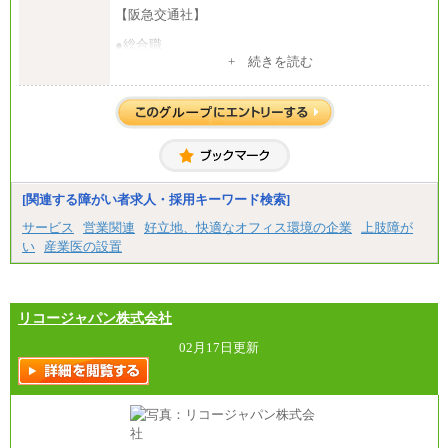
【阪急交通社】
●総合職
・大学・院卒
+ 続きを読む
月給250,000円(※1)、247,000円(※2)、242,000円
(※3)、239,000円(※4)、237,000円（※5）
・専門・短大卒
月給229,500円(※1)、226,500円(※2)、221,500円
(※3)、218,500円(※4)、216,500円（※5）
※1…東京都、埼玉県、千葉県、神奈川県
※2…大阪府、京都府、兵庫県、滋賀県
[関連する障がい者求人・採用キーワード検索]
※3…愛知県、静岡県
※4…北海道、宮城県、栃木県、群馬県、長野県、新
サービス
営業関連
好立地、快適なオフィス環境の企業
上肢障が
潟県、富山県、石川県、岡山県、広島県、山口県、
い
産業医の設置
香川県、福岡県
※5…青森県、鳥取県、島根県、愛媛県、高知県、大
分県、長崎県、熊本県、宮崎県、鹿児島県、沖縄
県、福島県、山形県
・月給には一律地域手当を含んだ金額を表示
リコージャパン株式会社
（一律地域手当：※1…36,000円、※2…33,000円、
※3…28,000円、※4…25,000円、※5…23,000円）
02月17日更新
・試用期間中も給与変更なし
●基幹職（地域限定社員）
・大学・院卒／月給185,000 円～219,000 円 ※勤務地
により異なる。