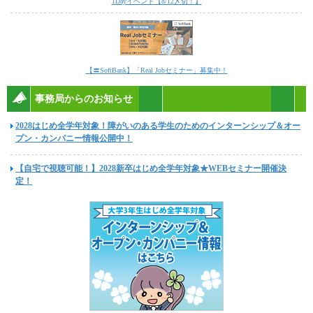
1Dayイベント【8/12〆切！】
【〓SoftBank】「Real Jobセミナー」募集中！
事務局からのお知らせ
2028はじめ全学年対象！障がいのある学生のためのインターンシップ＆オー
プン・カンパニー情報公開中！
【自宅で視聴可能！】2028新卒はじめ全学年対象★WEBセミナー開催決
定！