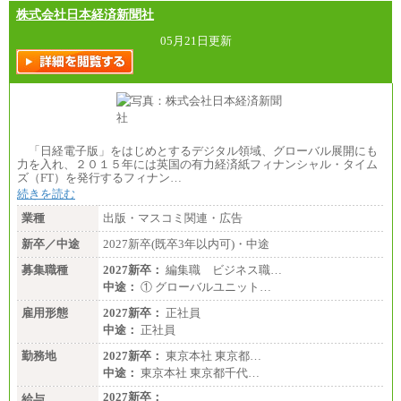
株式会社日本経済新聞社
05月21日更新
「日経電子版」をはじめとするデジタル領域、グローバル展開にも
力を入れ、２０１５年には英国の有力経済紙フィナンシャル・タイム
ズ（FT）を発行するフィナン…
続きを読む
業種
出版・マスコミ関連・広告
新卒／中途
2027新卒(既卒3年以内可)・中途
募集職種
2027新卒：
編集職 ビジネス職…
中途：
① グローバルユニット…
雇用形態
2027新卒：
正社員
中途：
正社員
勤務地
2027新卒：
東京本社 東京都…
中途：
東京本社 東京都千代…
2027新卒：
給与