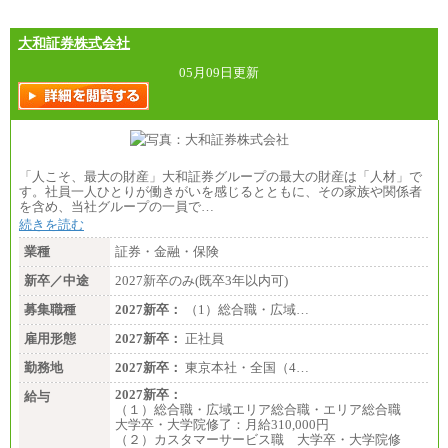
大和証券株式会社
05月09日更新
「人こそ、最大の財産」大和証券グループの最大の財産は「人材」で
す。社員一人ひとりが働きがいを感じるとともに、その家族や関係者
を含め、当社グループの一員で…
続きを読む
業種
証券・金融・保険
新卒／中途
2027新卒のみ(既卒3年以内可)
募集職種
2027新卒：
（1）総合職・広域…
雇用形態
2027新卒：
正社員
勤務地
2027新卒：
東京本社・全国（4…
2027新卒：
給与
（１）総合職・広域エリア総合職・エリア総合職
大学卒・大学院修了：月給310,000円
（２）カスタマーサービス職 大学卒・大学院修