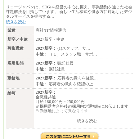
〈東京・神奈川〉219,000 円
〈大阪・兵庫〉209,000 円
リコージャパンは、SDGsを経営の中心に据え、事業活動を通じた社会
〈愛知〉194,500 円 〈福岡〉1
課題解決を目指しています。 新しい生活様式や働き方に対応したデジ
85,000 円
タルサービスを提供する…
続きを読む
・専門・短大卒／月給185,000 円～210,000 円 ※勤務
地により異なる。
業種
商社/IT/情報通信
〈東京・神奈川〉210,000 円
〈大阪・兵庫〉200,000 円
新卒／中途
2027新卒・中途
〈愛知〉194,500 円 〈福
岡〉185,000円
募集職種
2027新卒：
(1)スタッフ、サ…
中途：
（１）スタッフ職・サポ…
※基本給のみ（地域手当なし）
※試用期間中も給与変更なし
雇用形態
2027新卒：
嘱託社員
中途：
中途：
嘱託社員
【阪急交通社】
◆正社員/総合職
勤務地
2027新卒：
応募者の意向を確認…
月給250,000円～(※1)、247,000円～(※2)、242,000円
中途：
応募者の意向を確認の上…
～(※3)、239,000円～(※4)、237,000円～（※5）
・月給は一律地域手当を含んだ金額を表示
2027新卒：
給与
（※1…36,000円、※2…33,000円、※3…28,000円、
全職種共通
※4…25,000円、※5…23,000円）
月給 180,000円～250,000円
・試用期間中も給与変更なし
※採用選考合格後の採用内定通知時にお伝えします
※勤務地によって異なります
◆正社員/基幹職
〈東京・神奈川〉月給219,000 円～ 〈大阪・兵庫〉
中途：
+ 続きを読む
月給209,000 円～
全職種共通
〈愛知〉月給194,500 円～ 〈福岡〉月給185,000 円～
月給 200,000円～250,000円
・一律地域手当なし
入社時の処遇は経験・能力を考慮の上、当社規程に
・試用期間中も給与変更なし
より決定します。