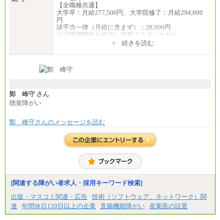
【全職種共通】
大学卒：月給277,500円、大学院修了：月給294,000
円
諸手当一律（月給に含まず）：28,000円
※試用期間中も給与に変更はございません
中途：
+ 続きを読む
【全職種共通】
月給370,000円～
※経験・能力等を考慮の上、当社規定により決定し
ます。
※試用期間中も給与に変更はございません。
※想定年収 6,000,000円～（住居費補助、子手当など
の各種手当を含む金額です）
鄭 峰守 さん
聴覚障がい
鄭 峰守さんのメッセージを読む
[関連する障がい者求人・採用キーワード検索]
出版・マスコミ関連・広告
技術（ソフトウェア、ネットワーク）関
連
年間休日120日以上の企業
直腸機能障がい
産業医の設置