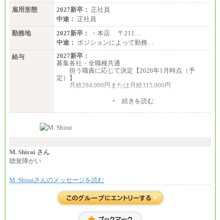
雇用形態
2027新卒：
正社員
中途：
正社員
勤務地
2027新卒：
・本店 〒211…
中途：
ポジションによって勤務…
2027新卒：
給与
募集各社・全職種共通
担う職責に応じて決定【2026年1月時点（予
定）】
月給284,000円または月給315,000円
※入社後早期から、自律的な業務遂行が求めら
+ 続きを読む
れる職務を担う方については、月額給与315,000円で
す。
なお、高度なスキルや専門性を持ち、より高
い職責を担う方については、さらに高い金額を個別
に設定します。
※習熟度を上げるための育成が一定期間必要で
上司の指示に基づき職務を遂行する方については、
M. Shirai さん
月額給与284,000円となります。
聴覚障がい
※個別に設定する給与については、選考の過程
で決定していきます。
M. Shiraiさんのメッセージを読む
※上記に加え、所定労働時間外に勤務をした場
合には、時間外勤務手当を支給します。
※試用期間中も給与に変更はございません。
中途：
＜募集各社・全職種共通＞