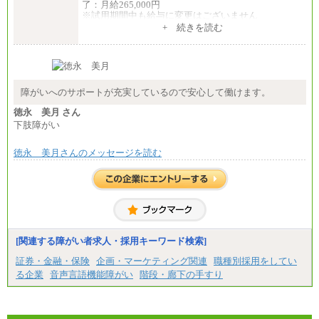
了：月給265,000円
※試用期間中も給与に変更はございません
+ 続きを読む
障がいへのサポートが充実しているので安心して働けます。
徳永 美月 さん
下肢障がい
徳永 美月さんのメッセージを読む
[関連する障がい者求人・採用キーワード検索]
証券・金融・保険
企画・マーケティング関連
職種別採用をしてい
る企業
音声言語機能障がい
階段・廊下の手すり