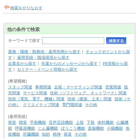
全職種共通
月給制
検索をやりなおす
226,600円～390,100円（勤務地域等により異なりま
す）
・ご経験やスキルを考慮し、選考の中で決定いたし
ます。
他の条件で検索
・試用期間中も同額支給します。
キーワードで探す
業種・職種・勤務地・雇用形態から探す
｜
チェックポイントから探
す
｜
雇用実績・職場環境から探す
企業名から探す
｜
先輩からのメッセージから探す
｜
PR情報から探
す
｜
セミナー・イベント情報から探す
[希望職種]
スタッフ関連
事務関連
企画・マーケティング関連
営業関連
販
売関連
サービス関連
技術（ソフトウェア、ネットワーク）関連
技術（電気、電子、機械）関連
技術（建築、土木）関連
技術（そ
の他）
クリエイティブ関連
専門職関連
その他
[雇用実績]
視覚
聴覚
平衡機能
音声言語機能
上肢
下肢
体幹機能
心臓機
能
呼吸器機能
じん臓機能
ぼうこう機能
直腸機能
小腸機能
免
疫機能
肝臓機能
知的
精神
発達
その他