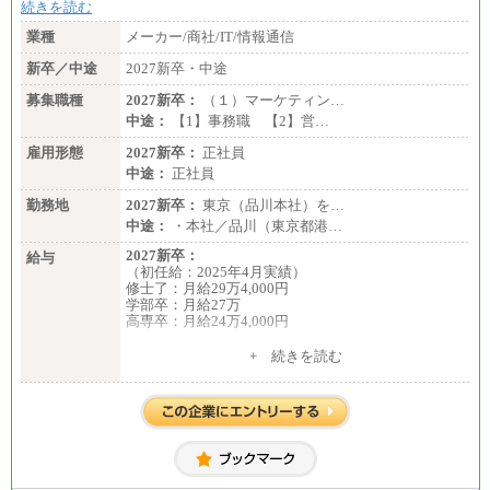
※詳細はJTBキャリアサイトよりご確認ください。
続きを読む
■I&Jデジタルイノベーション(株)
業種
メーカー/商社/IT/情報通信
総合職 月給224,500～242,600円＋地域手当
※詳細はJTBキャリアサイトよりご確認ください。
新卒／中途
2027新卒・中途
＜有期社員コース＞
募集職種
2027新卒：
（１）マーケティン…
■(株)JTBビジネストランスフォーム
中途：
【1】事務職 【2】営…
有期契約職 月給185,000～195,000円
※詳細はJTBキャリアサイトよりご確認ください。
雇用形態
2027新卒：
正社員
中途：
正社員
■(株)JTBパブリッシング ※2027年新卒募集終了
総合職 月給241,000円
勤務地
2027新卒：
東京（品川本社）を…
中途：
中途：
・本社／品川（東京都港…
①月給227,000円以上
②月給212,000円以上
2027新卒：
給与
③月給172,500円以上
（初任給：2025年4月実績）
④月給23万円～37万円
修士了：月給29万4,000円
⑤月給20万円～25万円
学部卒：月給27万
⑥月給33万円～48万円
高専卒：月給24万4,000円
⑦月給271,000円以上
⑧～⑮月給200,000円〜月給400,000円
+ 続きを読む
⑯月給185,000円以上
中途：
⑰月給237,000円以上
月給 250,000円～350,000円
⑱月給212,000円以上
想定年収 420万円～600万円
⑲東京：月給202,000 円以上 、京都：月給193,000 円
入社時の処遇（基本給・賞与）は経験・スキルを考
以上
慮の上、当社規程に従い決定いたします。
⑳月給205,000円以上
経験・スキルによっては、記載額を超える場合もあ
㉑月給185,000 円以上
ります。
㉒月給185,000 円以上
※試用期間中も給与に変更はございません。