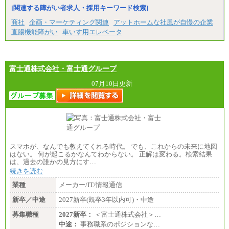
㉓月給224,500円以上
[関連する障がい者求人・採用キーワード検索]
※全コース共通※ 能力・経験・勤務地などにより
異なります
商社
企画・マーケティング関連
アットホームな社風が自慢の企業
※試用期間中も給与に変更はございません。
直腸機能障がい
車いす用エレベータ
富士通株式会社・富士通グループ
07月10日更新
スマホが、なんでも教えてくれる時代。 でも、これからの未来に地図
はない。 何が起こるかなんてわからない。 正解は変わる。検索結果
は、過去の誰かの見方にす…
続きを読む
業種
メーカー/IT/情報通信
新卒／中途
2027新卒(既卒3年以内可)・中途
募集職種
2027新卒：
＜富士通株式会社＞…
中途：
事務職系のポジションな…