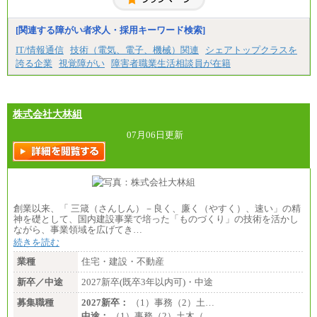
月給21万円以上～
※試用期間中の給与に変更はありません。
[関連する障がい者求人・採用キーワード検索]
※経験・能力を考慮し、当社規定により決定いたし
IT/情報通信
技術（電気、電子、機械）関連
シェアトップクラスを
ます。
誇る企業
視覚障がい
障害者職業生活相談員が在籍
株式会社大林組
07月06日更新
創業以来、「 三箴（さんしん）－良く、廉く（やすく）、速い」の精
神を礎として、国内建設事業で培った「ものづくり」の技術を活かし
ながら、事業領域を広げてき…
続きを読む
業種
住宅・建設・不動産
新卒／中途
2027新卒(既卒3年以内可)・中途
募集職種
2027新卒：
（1）事務（2）土…
中途：
（1）事務（2）土木（…