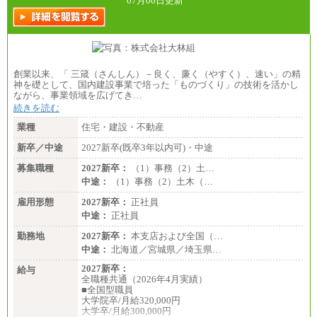
07月06日更新
創業以来、「 三箴（さんしん）－良く、廉く（やすく）、速い」の精
神を礎として、国内建設事業で培った「ものづくり」の技術を活かし
ながら、事業領域を広げてき…
続きを読む
業種
住宅・建設・不動産
新卒／中途
2027新卒(既卒3年以内可)・中途
募集職種
2027新卒：
（1）事務（2）土…
中途：
（1）事務（2）土木（…
雇用形態
2027新卒：
正社員
中途：
正社員
勤務地
2027新卒：
本支店および全国（…
中途：
北海道／宮城県／埼玉県…
2027新卒：
給与
全職種共通（2026年4月実績）
■全国型職員
大学院卒/月給320,000円
大学卒/月給300,000円