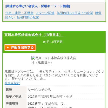
[関連する障がい者求人・採用キーワード検索]
住宅・建設・不動産
スタッフ関連
年間休日120日以上の企業
聴覚
障がい
勤務時間の配慮
東日本旅客鉄道株式会社（JR東日本）
08月04日更新
JR東日本グループは、「モビリティ」と「生活ソリューション」の2つ
を軸に、人々の暮らしをより豊かに変えていくことを目指していま
す。 新たなまちづくり、未…
続きを読む
業種
サービス/その他
新卒／中途
2027新卒(既卒3年以内可)・中途
募集職種
2027新卒：
(1)総合職 (2…