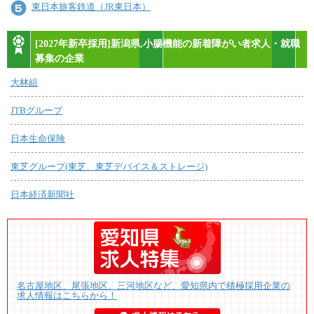
東日本旅客鉄道（JR東日本）
[2027年新卒採用]新潟県,小腸機能の新着障がい者求人・就職
募集の企業
大林組
JTBグループ
日本生命保険
東芝グループ(東芝、東芝デバイス＆ストレージ)
日本経済新聞社
名古屋地区、尾張地区、三河地区など、愛知県内で積極採用企業の
求人情報はこちらから！