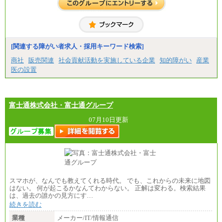
整給
※詳細はJTBキャリアサイトよりご確認ください。
■(株)JTBコミュニケーションデザイン
総合職 月給230,000円
みなし残業手当：20,000円（一律支給）※みなし
残業手当の残業時間は10.43時間。
[関連する障がい者求人・採用キーワード検索]
※超過勤務手当：みなし残業時間を超える残業時
商社
販売関連
社会貢献活動を実施している企業
知的障がい
産業
間に応じて、時間外手当等を支給。
医の設置
エリアサポート職 月給188,000円
※超過勤務手当：残業時間については全額時間外
手当を支給。
富士通株式会社・富士通グループ
■（株）JTBグローバルマーケティング＆トラベル
総合職 月給242,000円＋地域間調整給
訪日事業職 月給202,000～227,000円＋地域間調整
07月10日更新
給
※詳細はJTBキャリアサイトよりご確認ください。
■(株)JTBビジネストランスフォーム
総合職 月給205,000～225,000円＋地域間調整給
エリア総合職 月給185,000円＋地域間調整給
※詳細はJTBキャリアサイトよりご確認ください。
スマホが、なんでも教えてくれる時代。 でも、これからの未来に地図
■(株)JTBデータサービス ※2027年新卒募集終了
はない。 何が起こるかなんてわからない。 正解は変わる。検索結果
総合職 月給186,000～194,000円＋地域手当
は、過去の誰かの見方にす…
※詳細はJTBキャリアサイトよりご確認ください。
続きを読む
■I&Jデジタルイノベーション(株)
業種
メーカー/IT/情報通信