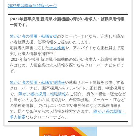
2027年以降新卒 特設ページ
[2027年新卒採用]新潟県,小腸機能の障がい者求人・就職採用情報
一覧です。
障がい者の採用・転職支援
のクローバーナビなら、充実した障が
い者就職支援、仕事情報をご提供いたします。
応募者の障害に応じた
求人検索
や、アルバイトから正社員まで充
実した求人情報を掲載中！
[2027年新卒採用]新潟県,小腸機能の障がい者求人・就職採用情報
をはじめ、人気企業の求人情報を探すならクローバーナビをどう
ぞ。
障がい者の採用・転職支援情報
や就職サポート情報をお届けする
クローバーナビ。 新卒採用からアルバイト、正社員、中途採用ま
で、
障がい者の採用・転職情報
をご紹介。 身体・視覚・聴覚など
に障がいのある方の雇用実績や、希望勤務地、メーカー・ ITなど
の業種別情報、 更にはエンジニアや事務関連などの職種情報ま
で、様々な条件から求人情報を検索できます。
障がい者の就職・
求人検索
ならクローバーナビへ。