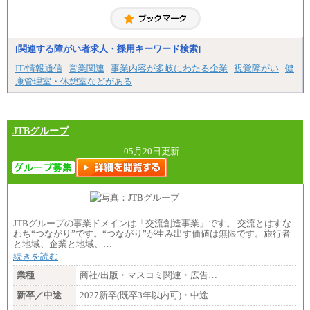
[関連する障がい者求人・採用キーワード検索]
IT/情報通信
営業関連
事業内容が多岐にわたる企業
視覚障がい
健
康管理室・休憩室などがある
JTBグループ
05月20日更新
JTBグループの事業ドメインは「交流創造事業」です。 交流とはすな
わち“つながり”です。“つながり”が生み出す価値は無限です。旅行者
と地域、企業と地域、…
続きを読む
業種
商社/出版・マスコミ関連・広告…
新卒／中途
2027新卒(既卒3年以内可)・中途