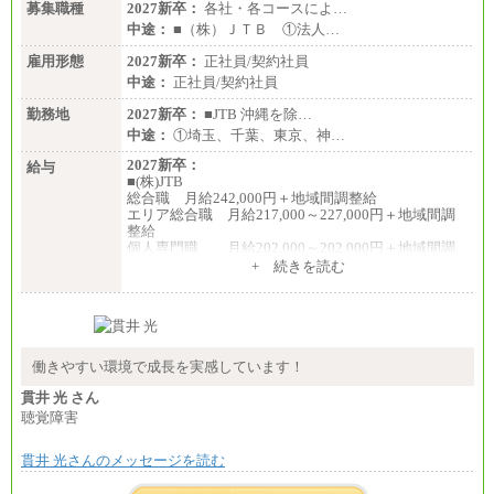
募集職種
2027新卒：
各社・各コースによ…
中途：
■（株）ＪＴＢ ①法人…
雇用形態
2027新卒：
正社員/契約社員
中途：
正社員/契約社員
勤務地
2027新卒：
■JTB 沖縄を除…
中途：
①埼玉、千葉、東京、神…
2027新卒：
給与
■(株)JTB
総合職 月給242,000円＋地域間調整給
エリア総合職 月給217,000～227,000円＋地域間調
整給
個人専門職 月給202,000～202,000円＋地域間調
整給
+ 続きを読む
※詳細はJTBキャリアサイトよりご確認ください。
■(株)JTB商事
総合職 月給208,000～235,000円
エリア総合職 月給180,000～205,000円＋地域手当
※詳細はJTBキャリアサイトよりご確認ください。
働きやすい環境で成長を実感しています！
■(株)JTBパブリッシング ※2027年新卒募集終了
貫井 光 さん
総合職 月給271,000円
聴覚障害
■(株)JTBビジネストラベルソリューションズ
貫井 光さんのメッセージを読む
総合職 月給220,000～230,000円＋地域間調整給
エリア総合職 月給206,000円～214,000＋地域間調