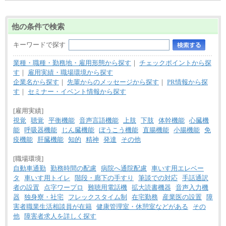
他の条件で検索
キーワードで探す
業種・職種・勤務地・雇用形態から探す
｜
チェックポイントから探
す
｜
雇用実績・職場環境から探す
企業名から探す
｜
先輩からのメッセージから探す
｜
PR情報から探
す
｜
セミナー・イベント情報から探す
[雇用実績]
視覚
聴覚
平衡機能
音声言語機能
上肢
下肢
体幹機能
心臓機
能
呼吸器機能
じん臓機能
ぼうこう機能
直腸機能
小腸機能
免
疫機能
肝臓機能
知的
精神
発達
その他
[職場環境]
自動車通勤
勤務時間の配慮
病院へ通院配慮
車いす用エレベー
タ
車いす用トイレ
階段・廊下の手すり
筆談での対応
手話通訳
者の設置
点字ワープロ
難聴用電話機
拡大読書機器
音声入力機
器
独身寮・社宅
フレックスタイム制
在宅勤務
産業医の設置
障
害者職業生活相談員が在籍
健康管理室・休憩室などがある
その
他
障害者求人を詳しく探す