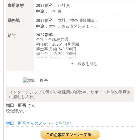
雇用形態
2027新卒：
正社員
中途：
正社員
勤務地
2027新卒：
本社／神奈川県川崎…
中途：
本社／東京港区芝浦１－…
2027新卒：
給与
全社・全職種共通
初任給／2025年4月実績
博士卒 月給 343,500円
修士卒 月給 294,000円
大学卒 月給 269,000円
※試用期間の給与に変更はございません
+ 続きを読む
中途：
経験・能力を考慮し、下記を下限として決定しま
す。
2025年新卒初任給 大学卒／月給 大学卒269,000円
インターンシップで障がい者採用の姿勢や、サポート体制の手厚さ
に感動し入社。
増田 匠吾 さん
聴覚障がい
増田 匠吾さんのメッセージを読む