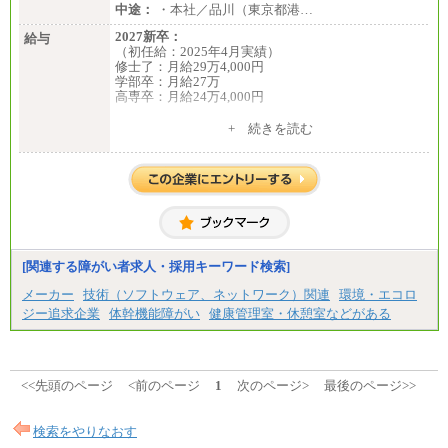
中途：
・本社／品川（東京都港…
2027新卒：
給与
（初任給：2025年4月実績）
修士了：月給29万4,000円
学部卒：月給27万
高専卒：月給24万4,000円
+ 続きを読む
中途：
月給 250,000円～350,000円
想定年収 420万円～600万円
入社時の処遇（基本給・賞与）は経験・スキルを考
慮の上、当社規程に従い決定いたします。
経験・スキルによっては、記載額を超える場合もあ
ります。
※試用期間中も給与に変更はございません。
[関連する障がい者求人・採用キーワード検索]
メーカー
技術（ソフトウェア、ネットワーク）関連
環境・エコロ
ジー追求企業
体幹機能障がい
健康管理室・休憩室などがある
<<先頭のページ
<前のページ
1
次のページ>
最後のページ>>
検索をやりなおす