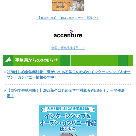
【〓SoftBank】「Real Jobセミナー」募集中！
全国で通年積極採用中！
事務局からのお知らせ
2028はじめ全学年対象！障がいのある学生のためのインターンシップ＆オー
プン・カンパニー情報公開中！
【自宅で視聴可能！】2028新卒はじめ全学年対象★WEBセミナー開催決
定！