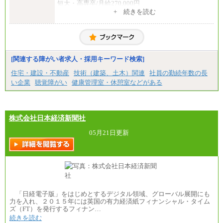
短大・高専卒/月給270,000円
+ 続きを読む
■拠点型職員※
大学院卒/月給256,000円～288,000円
大学卒/月給240,000円～270,000円
短大・高専卒/月給216,000円～243,000円
■特定職員※
[関連する障がい者求人・採用キーワード検索]
大学院卒/月給234,000円～263,000円
大学卒/月給219,000円～246,000円
住宅・建設・不動産
技術（建築、土木）関連
社員の勤続年数の長
短大・高専卒/月給197,000円～222,000円
い企業
聴覚障がい
健康管理室・休憩室などがある
※拠点型職員、特定職員の給与は、生活の拠点が定
まることによるメリットおよび地域ごとの生計費な
どの地域差指数を勘案して拠点ごとに定めていま
す。
株式会社日本経済新聞社
中途：
全職種共通
05月21日更新
月給制
226,600円～390,100円（勤務地域等により異なりま
す）
・ご経験やスキルを考慮し、選考の中で決定いたし
ます。
・試用期間中も同額支給します。
「日経電子版」をはじめとするデジタル領域、グローバル展開にも
力を入れ、２０１５年には英国の有力経済紙フィナンシャル・タイム
ズ（FT）を発行するフィナン…
続きを読む