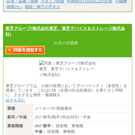
証券・金融・保険
スタッフ関連
年間休日120日以上の企業
小腸機
能障がい
階段・廊下の手すり
東芝グループ(株式会社東芝、東芝デバイス＆ストレージ株式会
社)
05月15日更新
東芝グループでは、人材の採用においてダイバーシティ（多様性）を
推進しています。これはCSR（企業の社会的責任）を果たすと同時
に、さまざまな個性・価値観を…
続きを読む
業種
メーカー/IT/情報通信
新卒／中途
2027新卒(既卒3年以内可)・中途
募集職種
2027新卒：
技術職、事務職
中途：
技術職、事務職