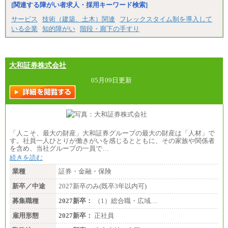
[関連する障がい者求人・採用キーワード検索]
サービス
技術（建築、土木）関連
フレックスタイム制を導入して
いる企業
知的障がい
階段・廊下の手すり
大和証券株式会社
05月09日更新
「人こそ、最大の財産」大和証券グループの最大の財産は「人材」で
す。社員一人ひとりが働きがいを感じるとともに、その家族や関係者
を含め、当社グループの一員で…
続きを読む
業種
証券・金融・保険
新卒／中途
2027新卒のみ(既卒3年以内可)
募集職種
2027新卒：
（1）総合職・広域…
雇用形態
2027新卒：
正社員