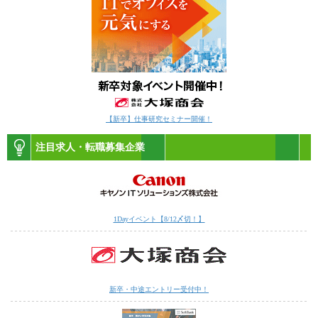
【新卒】仕事研究セミナー開催！
注目求人・転職募集企業
1Dayイベント【8/12〆切！】
新卒・中途エントリー受付中！