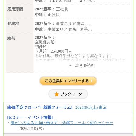
中途：
（１）総合職 （２）地…
雇用形態
2027新卒：
正社員
中途：
正社員
勤務地
2027新卒：
事業エリア 青森、…
中途：
事業エリア 青森、岩手…
2027新卒：
給与
全職種共通
初任給
（月給）254,000円～
※居住地、最終学歴などにより異なります。
※この他に、該当する場合は各種手当が支給されま
す。
+ 続きを読む
※試用期間中も給与に変更はございません。
中途：
全職種共通
初任給／月給263,000円～
※居住地、年齢により異なります。
※この他に、該当する場合は各種手当が支給されま
す。
※試用期間中も給与に変更はございません
[参加予定クローバー就職フォーラム]
2026/9/5 (土) 東京
[セミナー・イベント情報]
・
障がいのある方向け働き方・活躍フィールド紹介セミナー
2026/9/10 (木）