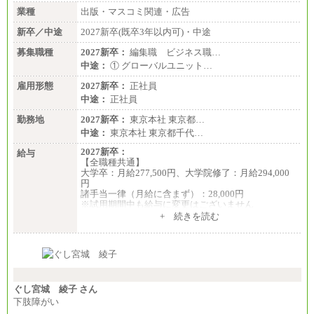
業種
出版・マスコミ関連・広告
新卒／中途
2027新卒(既卒3年以内可)・中途
募集職種
2027新卒：
編集職 ビジネス職…
中途：
① グローバルユニット…
雇用形態
2027新卒：
正社員
中途：
正社員
勤務地
2027新卒：
東京本社 東京都…
中途：
東京本社 東京都千代…
2027新卒：
給与
【全職種共通】
大学卒：月給277,500円、大学院修了：月給294,000
円
諸手当一律（月給に含まず）：28,000円
※試用期間中も給与に変更はございません
中途：
+ 続きを読む
【全職種共通】
月給370,000円～
※経験・能力等を考慮の上、当社規定により決定し
ます。
※試用期間中も給与に変更はございません。
※想定年収 6,000,000円～（住居費補助、子手当など
の各種手当を含む金額です）
ぐし宮城 綾子 さん
下肢障がい