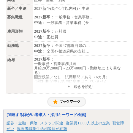
新卒／中途
2027新卒(既卒1年以内可)・中途
募集職種
2027新卒：
一般事務・営業事務…
中途：
一般事務・営業事務（サ…
雇用形態
2027新卒：
正社員
中途：
正社員
勤務地
2027新卒：
全国47都道府県の…
中途：
全国47都道府県の支社…
2027新卒：
給与
一般事務・営業事務共通
月給20万2000円～23万4000円（勤務地により異な
る）
固定残業／なし 試用期間／あり（6カ月）
※試用期間中も給与に変更はございません
中途：
+ 続きを読む
一般事務・営業事務共通
月給20万2000円～23万4000円（勤務地により異な
る）
固定残業／なし 試用期間／あり（6か月）
※試用期間中も給与に変更はございません。
[関連する障がい者求人・採用キーワード検索]
証券・金融・保険
スタッフ関連
従業員1,000人以上の企業
聴覚障
がい
障害者職業生活相談員が在籍