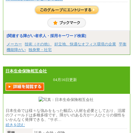
※試用期間中も給与に変更はございません。
合には、時間外勤務手当を支給します。
※試用期間中も給与に変更はございません。
中途：
＜募集各社・全職種共通＞
月給21万円以上～
※試用期間中の給与に変更はありません。
[関連する障がい者求人・採用キーワード検索]
※経験・能力を考慮し、当社規定により決定いたし
メーカー
技術（その他）
好立地、快適なオフィス環境の企業
平衡
ます。
機能障がい
独身寮・社宅
日本生命保険相互会社
04月16日更新
日本生命では様々な強みをもった幅広い人材を必要としており、活躍
のフィールドは多種多様です。障がいのある方が一人ひとりの個性を
いかんなく発揮できる、“サポ…
続きを読む
業種
証券・金融・保険