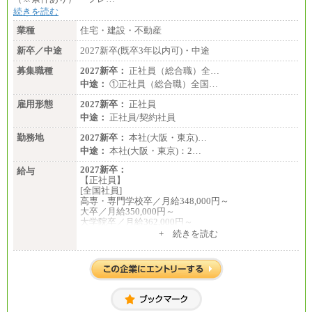
続きを読む
業種
住宅・建設・不動産
新卒／中途
2027新卒(既卒3年以内可)・中途
募集職種
2027新卒：
正社員（総合職）全…
中途：
①正社員（総合職）全国…
雇用形態
2027新卒：
正社員
中途：
正社員/契約社員
勤務地
2027新卒：
本社(大阪・東京)…
中途：
本社(大阪・東京)：2…
2027新卒：
給与
【正社員】
[全国社員]
高専・専門学校卒／月給348,000円～
大卒／月給350,000円～
大学院卒／月給362,000円～
[地域社員]月給295,000円～
+ 続きを読む
中途：
【正社員】
[全国社員]月給348,000円～
[地域社員]月給295,000円～
※試用期間中も給与に変更はございません
【契約社員】月給200,000円～