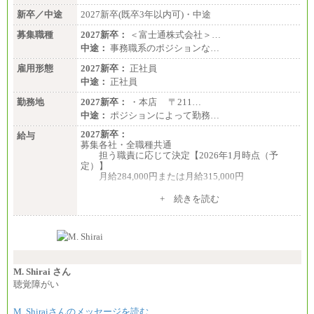
総合職 月給224,500～242,600円＋地域手当
※詳細はJTBキャリアサイトよりご確認ください。
新卒／中途
2027新卒(既卒3年以内可)・中途
＜有期社員コース＞
募集職種
2027新卒：
＜富士通株式会社＞…
■(株)JTBビジネストランスフォーム
中途：
事務職系のポジションな…
有期契約職 月給185,000～195,000円
※詳細はJTBキャリアサイトよりご確認ください。
雇用形態
2027新卒：
正社員
中途：
正社員
■(株)JTBパブリッシング ※2027年新卒募集終了
総合職 月給241,000円
勤務地
2027新卒：
・本店 〒211…
中途：
中途：
ポジションによって勤務…
①月給227,000円以上
②月給212,000円以上
2027新卒：
給与
③月給172,500円以上
募集各社・全職種共通
④月給23万円～37万円
担う職責に応じて決定【2026年1月時点（予
⑤月給20万円～25万円
定）】
⑥月給33万円～48万円
月給284,000円または月給315,000円
⑦月給271,000円以上
⑧～⑮月給200,000円〜月給400,000円
※入社後早期から、自律的な業務遂行が求めら
+ 続きを読む
⑯月給185,000円以上
れる職務を担う方については、月額給与315,000円で
⑰月給237,000円以上
す。
⑱月給212,000円以上
なお、高度なスキルや専門性を持ち、より高
⑲東京：月給202,000 円以上 、京都：月給193,000 円
い職責を担う方については、さらに高い金額を個別
以上
に設定します。
⑳月給205,000円以上
※習熟度を上げるための育成が一定期間必要で
㉑月給185,000 円以上
上司の指示に基づき職務を遂行する方については、
M. Shirai さん
㉒月給185,000 円以上
月額給与284,000円となります。
聴覚障がい
㉓月給224,500円以上
※個別に設定する給与については、選考の過程
※全コース共通※ 能力・経験・勤務地などにより
で決定していきます。
異なります
M. Shiraiさんのメッセージを読む
※上記に加え、所定労働時間外に勤務をした場