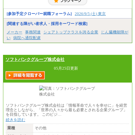
[参加予定クローバー就職フォーラム]
2026/9/5 (土) 東京
[関連する障がい者求人・採用キーワード検索]
メーカー
事務関連
シェアトップクラスを誇る企業
じん臓機能障が
い
病院へ通院配慮
ソフトバンクグループ株式会社
05月25日更新
ソフトバンクグループ株式会社は「情報革命で人々を幸せに」を経営
理念としながら、「世界の人々から最も必要とされる企業グループ」
を目指しています。 このビジ…
続きを読む
業種
その他