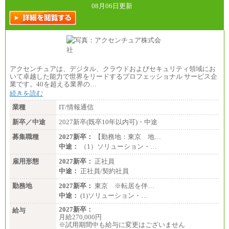
08月06日更新
アクセンチュアは、デジタル、クラウドおよびセキュリティ領域にお
いて卓越した能力で世界をリードするプロフェッショナル サービス企
業です。40を超える業界の…
続きを読む
業種
IT/情報通信
新卒／中途
2027新卒(既卒10年以内可)・中途
募集職種
2027新卒：
【勤務地：東京 地…
中途：
（1）ソリューション・…
雇用形態
2027新卒：
正社員
中途：
正社員/契約社員
勤務地
2027新卒：
東京 ※転居を伴…
中途：
(1)ソリューション・…
2027新卒：
給与
月給270,000円
※試用期間中も給与に変更はございません