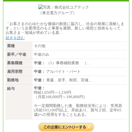
「お客さまの心ゆたかな価値の創造に協力し、社会の発展に貢献しま
す」という企業理念のもと事業を展開。新しい発想と技術をもって、
お客さま・地域が求めている真…
続きを読む
業種
その他
新卒／中途
中途のみ
募集職種
中途：
（1）事務補助業務 （…
雇用形態
中途：
アルバイト・パート
勤務地
中途：
青森、岩手、秋田、宮城…
中途：
給与
時給1,050円～1,230円
（月収168,000円～196,800円）
※一定期間勤務した後、勤務状況等により、常用員
(月給193,100円以上、昇給あり、賞与２回、定年65
歳)への登用をすることもある。