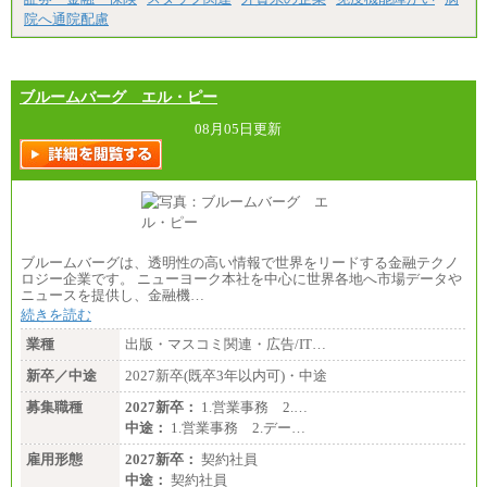
院へ通院配慮
ブルームバーグ エル・ピー
08月05日更新
ブルームバーグは、透明性の高い情報で世界をリードする金融テクノ
ロジー企業です。 ニューヨーク本社を中心に世界各地へ市場データや
ニュースを提供し、金融機…
続きを読む
業種
出版・マスコミ関連・広告/IT…
新卒／中途
2027新卒(既卒3年以内可)・中途
募集職種
2027新卒：
1.営業事務 2.…
中途：
1.営業事務 2.デー…
雇用形態
2027新卒：
契約社員
中途：
契約社員