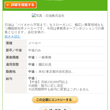
日油は「バイオから宇宙まで」をスローガンに、幅広い事業領域をも
つ機能材化学メーカーです。 今回は事務系オープンポジションでの募
集となります。 会社全体の…
続きを読む
業種
メーカー
新卒／中途
中途のみ
募集職種
中途：
一般事務
雇用形態
中途：
嘱託社員
勤務地
中途：
本社/東京都渋谷区恵比…
中途：
給与
【中途】月給230,000円以上
※経験・能力に応じ決定
※試用期間中も給与に変更はございません