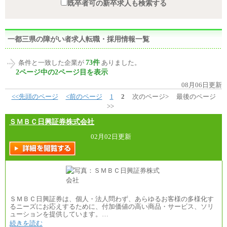
既卒者可の新卒求人も検索する
一都三県の障がい者求人転職・採用情報一覧
73件
条件と一致した企業が
ありました。
2ページ中の2ページ目を表示
08月06日更新
<<先頭のページ
<前のページ
1
2
次のページ>
最後のページ
>>
ＳＭＢＣ日興証券株式会社
02月02日更新
ＳＭＢＣ日興証券は、個人・法人問わず、あらゆるお客様の多様化す
るニーズにお応えするために、付加価値の高い商品・サービス、ソリ
ューションを提供しています。…
続きを読む