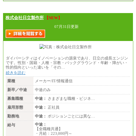
株式会社日立製作所
【NEW】
07月31日更新
ダイバーシティはイノベーションの源泉であり、日立の成長エンジン
です。性別・国籍・人種・宗教・バックグラウンド・年齢・障がい・
性的指向といった違いを「その…
続きを読む
業種
メーカー/IT/情報通信
新卒／中途
中途のみ
募集職種
中途：
さまざまな職種・ビジネ…
雇用形態
中途：
正社員
勤務地
中途：
ポジションごとには異な…
中途：
給与
【全職種共通】
・月給：223,000円～