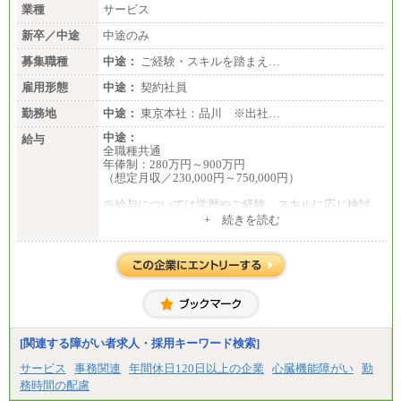
業種
サービス
新卒／中途
中途のみ
募集職種
中途：
ご経験・スキルを踏まえ…
雇用形態
中途：
契約社員
勤務地
中途：
東京本社：品川 ※出社…
中途：
給与
全職種共通
年俸制：280万円～900万円
（想定月収／230,000円～750,000円）
※給与については学歴やご経験、スキルに応じ検討
させて頂きます。
+ 続きを読む
※上記年収を超える金額でオファーさせていただく
可能性もございます。
※上記年収に加え、会社業績連動によるインセンテ
ィブが年に一回支払われることがあります。
[関連する障がい者求人・採用キーワード検索]
サービス
事務関連
年間休日120日以上の企業
心臓機能障がい
勤
務時間の配慮