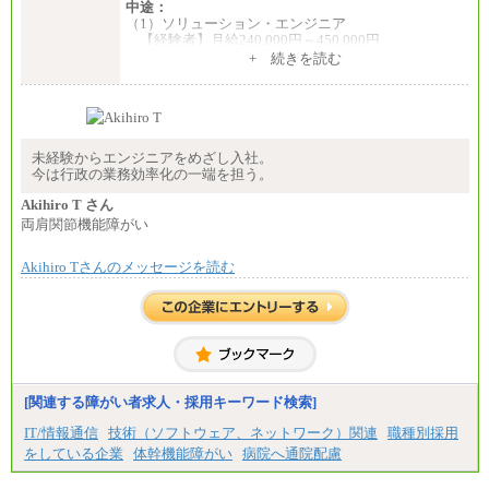
中途：
（1）ソリューション・エンジニア
【経験者】月給240,000円～450,000円
※地域や業務内容によって変動があります
+ 続きを読む
【未経験者】月給210,000円～340,000円
※地域や業務内容によって変動があります
（2）一般事務
月給210,000円～350,000円
※地域や業務内容によって変動があります
未経験からエンジニアをめざし入社。
今は行政の業務効率化の一端を担う。
（3）庶務/軽作業
月給220,000円～250,000円
Akihiro T さん
両肩関節機能障がい
※試用期間中も給与に変更はございません
Akihiro Tさんのメッセージを読む
[関連する障がい者求人・採用キーワード検索]
IT/情報通信
技術（ソフトウェア、ネットワーク）関連
職種別採用
をしている企業
体幹機能障がい
病院へ通院配慮