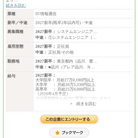
続きを読む
業種
IT/情報通信
新卒／中途
2027新卒(既卒2年以内可)・中途
募集職種
2027新卒：
システムエンジニア…
中途：
①システムエンジニア（…
雇用形態
2027新卒：
正社員
中途：
正社員/その他
勤務地
2027新卒：
東京都内（品川、豊…
中途：
■品川（アレア品川、Ｎ…
2027新卒：
給与
大学院卒： 月給27万0,190円以上
大学卒 ： 月給26万5,330円以上
高専卒 ： 月給25万0,000円以上
（2026年4月予定）
※試用期間中も給与に変更はございません
中途：
+ 続きを読む
①月給：25万0,000円以上（諸手当含まず）
②月給：18万6,140円以上（諸手当含まず）
※試用期間中も給与に変更はございません