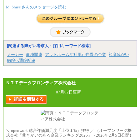
で決定していきます。
M. Shiraiさんのメッセージを読む
※上記に加え、所定労働時間外に勤務をした場
合には、時間外勤務手当を支給します。
※試用期間中も給与に変更はございません。
中途：
＜募集各社・全職種共通＞
月給21万円以上～
※試用期間中の給与に変更はありません。
[関連する障がい者求人・採用キーワード検索]
※経験・能力を考慮し、当社規定により決定いたし
メーカー
事務関連
アットホームな社風が自慢の企業
視覚障がい
ます。
病院へ通院配慮
ＮＴＴデータフロンティア株式会社
07月02日更新
＼ openwork 総合評価満足度「上位１%」獲得 ／ （オープンワーク株
式会社「働きがいのある企業ランキング2026」（2026年2月5日公開）
より…