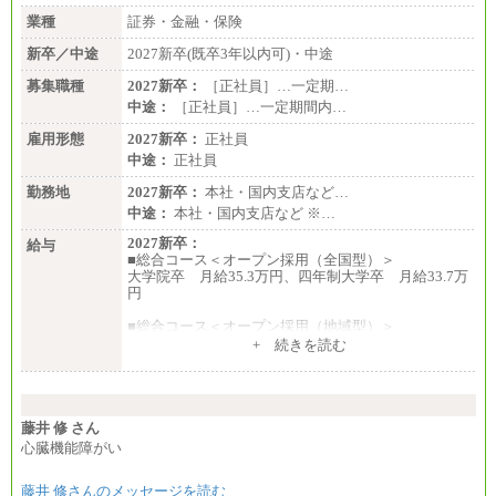
業種
証券・金融・保険
新卒／中途
2027新卒(既卒3年以内可)・中途
募集職種
2027新卒：
［正社員］…一定期…
中途：
［正社員］…一定期間内…
雇用形態
2027新卒：
正社員
中途：
正社員
勤務地
2027新卒：
本社・国内支店など…
中途：
本社・国内支店など ※…
2027新卒：
給与
■総合コース＜オープン採用（全国型）＞
大学院卒 月給35.3万円、四年制大学卒 月給33.7万
円
■総合コース＜オープン採用（地域型）＞
大学院卒 月給33.3万円、四年制大学卒 月給31.7万
+ 続きを読む
円
■事務コース
四年制大学・大学院卒 月給26.8万円
短大・専門卒 月給24.0万円
藤井 修 さん
心臓機能障がい
※上記は2027年新卒の支給予定額
藤井 修さんのメッセージを読む
※上記全てのコースにおいて、退職金前払給：一律3.