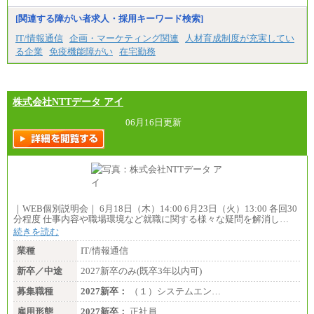
[関連する障がい者求人・採用キーワード検索]
IT/情報通信
企画・マーケティング関連
人材育成制度が充実してい
る企業
免疫機能障がい
在宅勤務
株式会社NTTデータ アイ
06月16日更新
｜WEB個別説明会｜ 6月18日（木）14:00 6月23日（火）13:00 各回30
分程度 仕事内容や職場環境など就職に関する様々な疑問を解消し…
続きを読む
業種
IT/情報通信
新卒／中途
2027新卒のみ(既卒3年以内可)
募集職種
2027新卒：
（１）システムエン…
雇用形態
2027新卒：
正社員