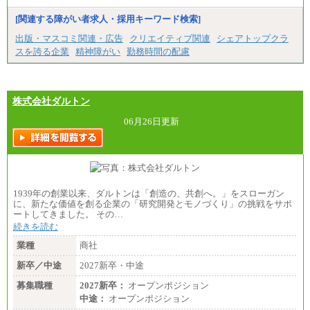
[関連する障がい者求人・採用キーワード検索]
出版・マスコミ関連・広告
クリエイティブ関連
シェアトップクラ
スを誇る企業
精神障がい
勤務時間の配慮
株式会社ダルトン
06月26日更新
1939年の創業以来、ダルトンは「創造の、共創へ。」をスローガン
に、新たな価値を創る企業の「研究開発とモノづくり」の挑戦をサポ
ートしてきました。 その…
続きを読む
業種
商社
新卒／中途
2027新卒・中途
募集職種
2027新卒：
オープンポジション
中途：
オープンポジション