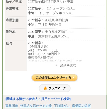
新卒／中途
2027新卒(既卒2年以内可)・中途
募集職種
2027新卒：
（1）オープンポジ…
中途：
（1）オープンポジショ…
雇用形態
2027新卒：
正社員/契約社員
中途：
正社員/契約社員
勤務地
2027新卒：
東京都港区海岸1-…
中途：
東京都港区海岸1-7-…
2027新卒：
給与
【全職種共通】
月給：279,000円以上
年収：5,022,000円以上
※残業代別途支給
※スキルやご経験に応じて決定します
※試用期間中も給与に変更はございません
+ 続きを読む
中途：
全職種共通
月給：279,000円以上
年収：4,185,000円以上
※残業代別途支給
※スキルやご経験に応じて決定します
※試用期間中の給与も同様です
[関連する障がい者求人・採用キーワード検索]
事務関連
外国語を活かせる企業
下肢障がい
産業医の設置