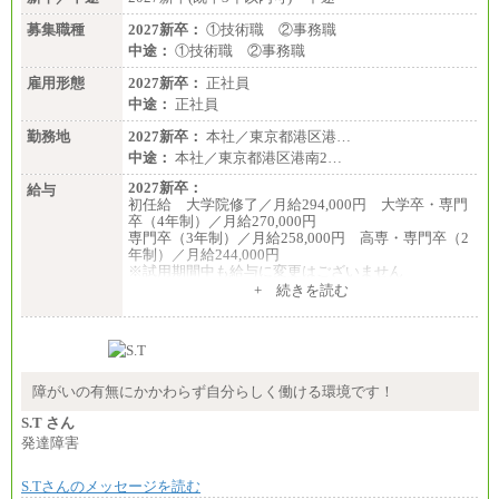
募集職種
2027新卒：
①技術職 ②事務職
中途：
①技術職 ②事務職
雇用形態
2027新卒：
正社員
中途：
正社員
勤務地
2027新卒：
本社／東京都港区港…
中途：
本社／東京都港区港南2…
2027新卒：
給与
初任給 大学院修了／月給294,000円 大学卒・専門
卒（4年制）／月給270,000円
専門卒（3年制）／月給258,000円 高専・専門卒（2
年制）／月給244,000円
※試用期間中も給与に変更はございません
中途：
+ 続きを読む
①技術職 月給300,000円以上
②事務職 月給275,000円以上
※経験・スキルを考慮の上、当社規程により決定い
たします。
※試用期間中も給与に変更はございません。
障がいの有無にかかわらず自分らしく働ける環境です！
S.T さん
発達障害
S.Tさんのメッセージを読む