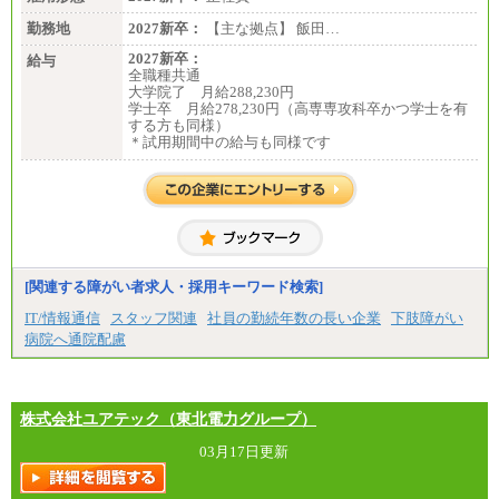
勤務地
2027新卒：
【主な拠点】 飯田…
2027新卒：
給与
全職種共通
大学院了 月給288,230円
学士卒 月給278,230円（高専専攻科卒かつ学士を有
する方も同様）
＊試用期間中の給与も同様です
[関連する障がい者求人・採用キーワード検索]
IT/情報通信
スタッフ関連
社員の勤続年数の長い企業
下肢障がい
病院へ通院配慮
株式会社ユアテック（東北電力グループ）
03月17日更新