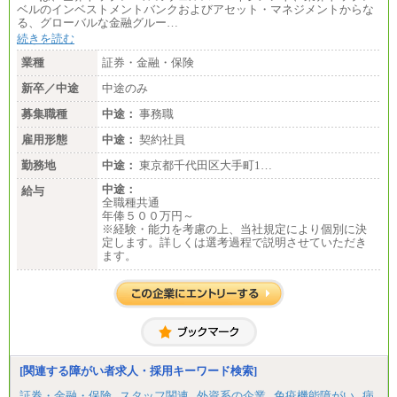
ベルのインベストメントバンクおよびアセット・マネジメントからな
る、グローバルな金融グルー…
続きを読む
業種
証券・金融・保険
新卒／中途
中途のみ
募集職種
中途：
事務職
雇用形態
中途：
契約社員
勤務地
中途：
東京都千代田区大手町1…
中途：
給与
全職種共通
年俸５００万円～
※経験・能力を考慮の上、当社規定により個別に決
定します。詳しくは選考過程で説明させていただき
ます。
[関連する障がい者求人・採用キーワード検索]
証券・金融・保険
スタッフ関連
外資系の企業
免疫機能障がい
病