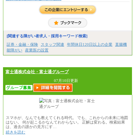
7万円を含む
※試用期間中も給与に変更はございません
中途：
■総合コース＜オープン採用（全国型）＞
大学院卒 月給35.3万円、四年制大学卒 月給33.7万
円
[関連する障がい者求人・採用キーワード検索]
■総合コース＜オープン採用（地域型）＞
大学院卒 月給33.3万円、四年制大学卒 月給31.7万
証券・金融・保険
スタッフ関連
年間休日120日以上の企業
直腸機
円
能障がい
産業医の設置
■事務コース
四年制大学・大学院卒 月給26.8万円
短大・専門卒 月給24.0万円
富士通株式会社・富士通グループ
※上記全てのコースにおいて、退職金前払給：一律3.
7万円を含む
07月10日更新
※試用期間中も給与に変更はございません
上記の新卒給与を下限に、これまでの経験・スキル
を考慮し、当社規定に従って決定いたします。
スマホが、なんでも教えてくれる時代。 でも、これからの未来に地図
はない。 何が起こるかなんてわからない。 正解は変わる。検索結果
は、過去の誰かの見方にす…
続きを読む