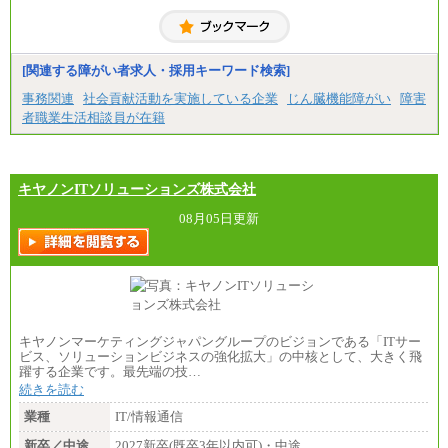
[関連する障がい者求人・採用キーワード検索]
事務関連
社会貢献活動を実施している企業
じん臓機能障がい
障害
者職業生活相談員が在籍
キヤノンITソリューションズ株式会社
08月05日更新
キヤノンマーケティングジャパングループのビジョンである「ITサー
ビス、ソリューションビジネスの強化拡大」の中核として、大きく飛
躍する企業です。最先端の技…
続きを読む
業種
IT/情報通信
新卒／中途
2027新卒(既卒3年以内可)・中途