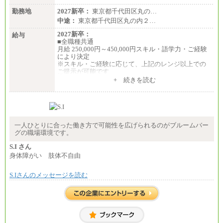
勤務地
2027新卒：
東京都千代田区丸の…
中途：
東京都千代田区丸の内２…
2027新卒：
給与
■全職種共通
月給 250,000円～450,000円スキル・語学力・ご経験
により決定
※スキル・ご経験に応じて、上記のレンジ以上での
ご提示が可能です
※短時間勤務制度(週３０時間）を利用しない場合の
+ 続きを読む
月給となります
中途：
■全職種共通
月給 250,000円～450,000円スキル・語学力・ご経験
により決定
※スキル・ご経験に応じて、上記のレンジ以上での
一人ひとりに合った働き方で可能性を広げられるのがブルームバー
ご提示が可能です
グの職場環境です。
※短時間勤務制度(週３０時間）を利用しない場合の
月給となります
S.I さん
身体障がい 肢体不自由
S.Iさんのメッセージを読む