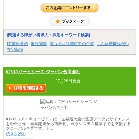
[関連する障がい者求人・採用キーワード検索]
IT/情報通信
事務関連
増収または増益中の企業
じん臓機能障がい
在宅勤務
IQVIAサービシーズ ジャパン合同会社
07月28日更新
IQVIA（アイキュービア）は、世界最大級の医療データとサイエンス
を融合させ、新薬開発から市販化、医療システム構築までを支援する
グローバル企業です。 F…
続きを読む