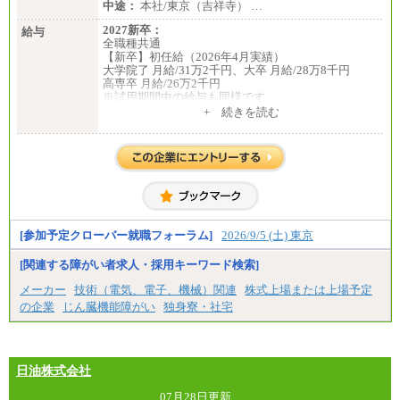
中途：
本社/東京（吉祥寺） …
2027新卒：
給与
全職種共通
【新卒】初任給（2026年4月実績）
大学院了 月給/31万2千円、大卒 月給/28万8千円
高専卒 月給/26万2千円
※試用期間中の給与も同様です
中途：
+ 続きを読む
全職種共通
【中途】月給19万8千円～
※勤務地によって異なります。
※経験やスキルを考慮し、規定により決定します。
※試用期間中も給与に変更はございません。
[参加予定クローバー就職フォーラム]
2026/9/5 (土) 東京
[関連する障がい者求人・採用キーワード検索]
メーカー
技術（電気、電子、機械）関連
株式上場または上場予定
の企業
じん臓機能障がい
独身寮・社宅
日油株式会社
07月28日更新