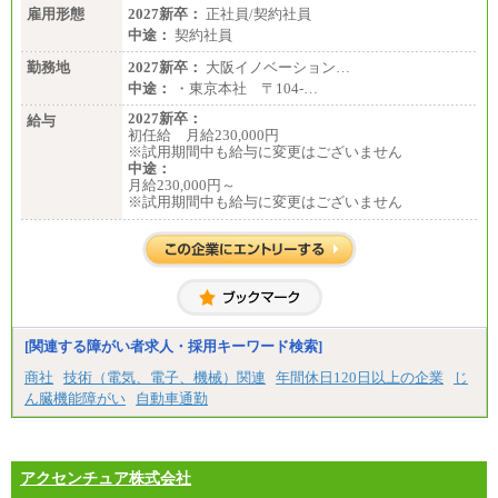
雇用形態
2027新卒：
正社員/契約社員
中途：
契約社員
勤務地
2027新卒：
大阪イノベーション…
中途：
・東京本社 〒104‐…
2027新卒：
給与
初任給 月給230,000円
※試用期間中も給与に変更はございません
中途：
月給230,000円～
※試用期間中も給与に変更はございません
[関連する障がい者求人・採用キーワード検索]
商社
技術（電気、電子、機械）関連
年間休日120日以上の企業
じ
ん臓機能障がい
自動車通勤
アクセンチュア株式会社