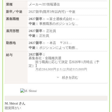
業種
メーカー/IT/情報通信
新卒／中途
2027新卒(既卒3年以内可)・中途
募集職種
2027新卒：
＜富士通株式会社＞…
中途：
事務職系のポジションな…
雇用形態
2027新卒：
正社員
中途：
正社員
勤務地
2027新卒：
・本店 〒211…
中途：
ポジションによって勤務…
2027新卒：
給与
募集各社・全職種共通
担う職責に応じて決定【2026年1月時点（予
定）】
月給284,000円または月給315,000円
※入社後早期から、自律的な業務遂行が求めら
+ 続きを読む
れる職務を担う方については、月額給与315,000円で
す。
なお、高度なスキルや専門性を持ち、より高
い職責を担う方については、さらに高い金額を個別
に設定します。
※習熟度を上げるための育成が一定期間必要で
上司の指示に基づき職務を遂行する方については、
M. Shirai さん
月額給与284,000円となります。
聴覚障がい
※個別に設定する給与については、選考の過程