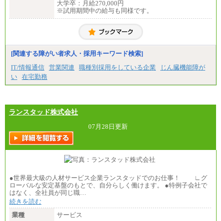
大学卒：月給270,000円
※試用期間中の給与も同様です。
[関連する障がい者求人・採用キーワード検索]
IT/情報通信
営業関連
職種別採用をしている企業
じん臓機能障が
い
在宅勤務
ランスタッド株式会社
07月28日更新
●世界最大級の人材サービス企業ランスタッドでのお仕事！ ∟グ
ローバルな安定基盤のもとで、自分らしく働けます。 ●特例子会社で
はなく、全社員が同じ職…
続きを読む
業種
サービス