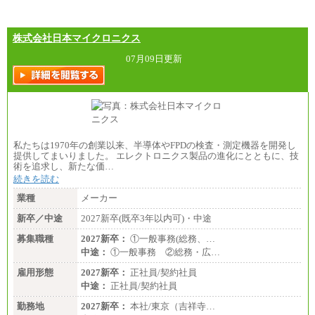
株式会社日本マイクロニクス
07月09日更新
私たちは1970年の創業以来、半導体やFPDの検査・測定機器を開発し
提供してまいりました。 エレクトロニクス製品の進化にとともに、技
術を追求し、新たな価…
続きを読む
業種
メーカー
新卒／中途
2027新卒(既卒3年以内可)・中途
募集職種
2027新卒：
①一般事務(総務、…
中途：
①一般事務 ②総務・広…
雇用形態
2027新卒：
正社員/契約社員
中途：
正社員/契約社員
勤務地
2027新卒：
本社/東京（吉祥寺…