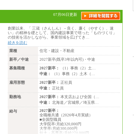
07月06日更新
創業以来、「 三箴（さんしん）－良く、廉く（やすく）、速
い」の精神を礎として、国内建設事業で培った「ものづくり」
の技術を活かしながら、事業領域を広げてき…
続きを読む
業種
住宅・建設・不動産
新卒／中途
2027新卒(既卒3年以内可)・中途
募集職種
2027新卒：
（1）事務（2）土…
中途：
（1）事務（2）土木（…
雇用形態
2027新卒：
正社員
中途：
正社員
勤務地
2027新卒：
本支店および全国（…
中途：
北海道／宮城県／埼玉県…
2027新卒：
給与
全職種共通（2026年4月実績）
■全国型職員
大学院卒/月給320,000円
大学卒/月給300,000円
短大・高専卒/月給270,000円