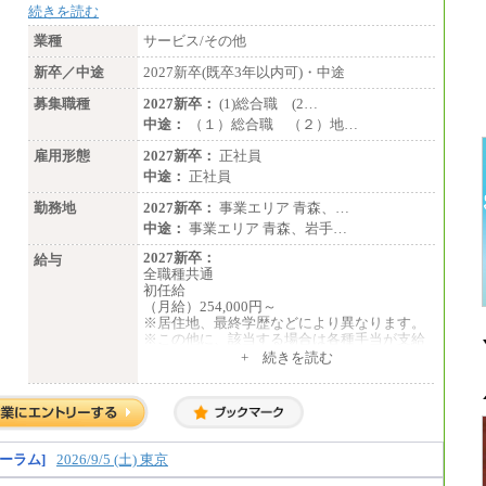
続きを読む
業種
サービス/その他
新卒／中途
2027新卒(既卒3年以内可)・中途
募集職種
2027新卒：
(1)総合職 (2…
中途：
（１）総合職 （２）地…
雇用形態
2027新卒：
正社員
中途：
正社員
勤務地
2027新卒：
事業エリア 青森、…
中途：
事業エリア 青森、岩手…
2027新卒：
給与
全職種共通
初任給
（月給）254,000円～
※居住地、最終学歴などにより異なります。
※この他に、該当する場合は各種手当が支給
されます。
+ 続きを読む
※試用期間中も給与に変更はございません。
中途：
全職種共通
初任給／月給263,000円～
※居住地、年齢により異なります。
ーラム]
2026/9/5 (土) 東京
※この他に、該当する場合は各種手当が支給
されます。