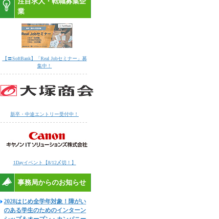
注目求人・転職募集企
業
【〓SoftBank】「Real Jobセミナー」募
集中！
新卒・中途エントリー受付中！
1Dayイベント【8/12〆切！】
事務局からのお知らせ
2028はじめ全学年対象！障がい
のある学生のためのインターン