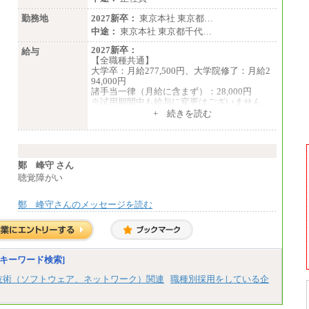
勤務地
2027新卒：
東京本社 東京都…
中途：
東京本社 東京都千代…
2027新卒：
給与
【全職種共通】
大学卒：月給277,500円、大学院修了：月給2
94,000円
諸手当一律（月給に含まず）：28,000円
※試用期間中も給与に変更はございません
中途：
+ 続きを読む
【全職種共通】
月給370,000円～
※経験・能力等を考慮の上、当社規定により
決定します。
※試用期間中も給与に変更はございません。
鄭 峰守 さん
※想定年収 6,000,000円～（住居費補助、子
聴覚障がい
手当などの各種手当を含む金額です）
鄭 峰守さんのメッセージを読む
キーワード検索]
技術（ソフトウェア、ネットワーク）関連
職種別採用をしている企