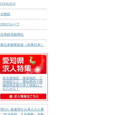
LITALICO
大林組
JTBグループ
日本経済新聞社
東日本旅客鉄道（JR東日本）
名古屋地区、尾張地区、三
河地区など、愛知県内で積
極採用企業の求人情報はこ
ちらから！
障がい者雇用をお考えの人事
ご担当者様 広告掲載・資料