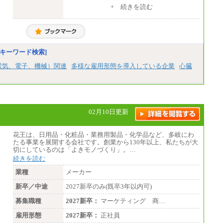
+ 続きを読む
■拠点型職員※
大学院卒/月給256,000円～288,000円
大学卒/月給240,000円～270,000円
短大・高専卒/月給216,000円～243,000円
■特定職員※
キーワード検索]
大学院卒/月給234,000円～263,000円
大学卒/月給219,000円～246,000円
電気、電子、機械）関連
多様な雇用形態を導入している企業
心臓
短大・高専卒/月給197,000円～222,000円
※拠点型職員、特定職員の給与は、生活の拠
点が定まることによるメリットおよび地域ご
との生計費などの地域差指数を勘案して拠点
ごとに定めています。
02月10日更新
中途：
全職種共通
月給制
花王は、日用品・化粧品・業務用製品・化学品など、多岐にわ
226,600円～390,100円（勤務地域等により異
たる事業を展開する会社です。創業から130年以上、私たちが大
なります）
切にしているのは「よきモノづくり」。…
・ご経験やスキルを考慮し、選考の中で決定
続きを読む
いたします。
・試用期間中も同額支給します。
業種
メーカー
新卒／中途
2027新卒のみ(既卒3年以内可)
募集職種
2027新卒：
マーケティング 商…
雇用形態
2027新卒：
正社員