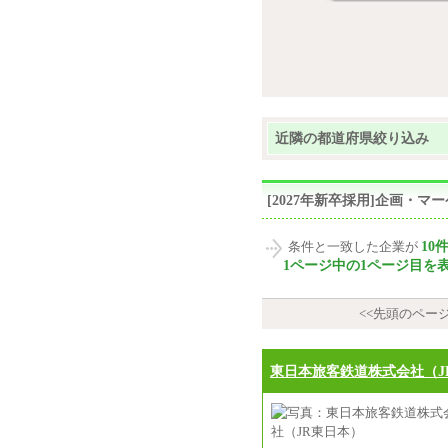
近隣の都道府県絞り込み
[2027年新卒採用]企画・
10
条件と一致した企業が
1ページ中の1ページ目を
<<先頭のペー
東日本旅客鉄道株式会社（J