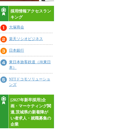
採用情報アクセスラン
キング
大塚商会
楽天ソシオビジネス
日本銀行
東日本旅客鉄道（JR東日
本）
NTTドコモソリューショ
ンズ
[2027年新卒採用]企
画・マーケティング関
連,茨城県の新着障が
い者求人・就職募集の
企業