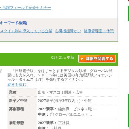
※試用期間中も給与に変更はございません
・活躍フィールド紹介セミナー
キーワード検索]
スタイム制を導入している企業
心臓機能障がい
健康管理室・休憩
05月21日更新
「日経電子版」をはじめとするデジタル領域、グローバル展
開にも力を入れ、２０１５年には英国の有力経済紙フィナンシ
ャル・タイムズ（FT）を発行するフィナン…
続きを読む
業種
出版・マスコミ関連・広告
新卒／中途
2027新卒(既卒3年以内可)・中途
募集職種
2027新卒：
編集職 ビジネス職…
中途：
① グローバルユニット…
雇用形態
2027新卒：
正社員
中途：
正社員