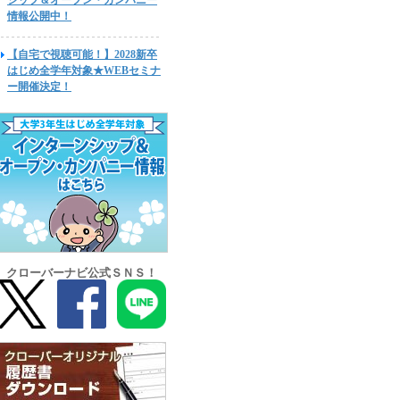
シップ＆オープン・カンパニー
情報公開中！
【自宅で視聴可能！】2028新卒
はじめ全学年対象★WEBセミナ
ー開催決定！
クローバーナビ公式ＳＮＳ！