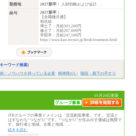
勤務地
2027新卒：
人財戦略および会計…
2027新卒：
給与
【全職種共通】
初任給
博士了：月給303,200円
修士了：月給267,600円
学部卒：月給247,100円
https://www.kao-recruit.jp/fresh/treatment.html
キーワード検索]
術・ノウハウを持っている企業
精神障がい
階段・廊下の手すり
05月20日更新
JTBグループの事業ドメインは「交流創造事業」です。 交流と
はすなわち“つながり”です。“つながり”が生み出す価値は無限で
す。旅行者と地域、企業と地域、…
続きを読む