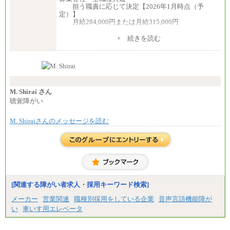
担う職責に応じて決定【2026年1月時点（予
定）】
月給284,000円または月給315,000円
※入社後早期から、自律的な業務遂行が求めら
+ 続きを読む
れる職務を担う方については、月額給与315,000円で
す。
なお、高度なスキルや専門性を持ち、より高
い職責を担う方については、さらに高い金額を個別
に設定します。
※習熟度を上げるための育成が一定期間必要で
上司の指示に基づき職務を遂行する方については、
M. Shirai さん
月額給与284,000円となります。
聴覚障がい
※個別に設定する給与については、選考の過程
で決定していきます。
M. Shiraiさんのメッセージを読む
※上記に加え、所定労働時間外に勤務をした場
合には、時間外勤務手当を支給します。
※試用期間中も給与に変更はございません。
中途：
＜募集各社・全職種共通＞
月給21万円以上～
※試用期間中の給与に変更はありません。
[関連する障がい者求人・採用キーワード検索]
※経験・能力を考慮し、当社規定により決定いたし
メーカー
営業関連
職種別採用をしている企業
音声言語機能障が
ます。
い
車いす用エレベータ