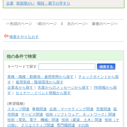
企業
視覚障がい
階段・廊下の手すり
<<先頭のページ
<前のページ
1
次のページ>
最後のページ>>
検索をやりなおす
他の条件で検索
キーワードで探す
業種・職種・勤務地・雇用形態から探す
｜
チェックポイントから探
す
｜
雇用実績・職場環境から探す
企業名から探す
｜
先輩からのメッセージから探す
｜
PR情報から探
す
｜
セミナー・イベント情報から探す
[希望職種]
スタッフ関連
事務関連
企画・マーケティング関連
営業関連
販
売関連
サービス関連
技術（ソフトウェア、ネットワーク）関連
技術（電気、電子、機械）関連
技術（建築、土木）関連
技術（そ
の他）
クリエイティブ関連
専門職関連
その他