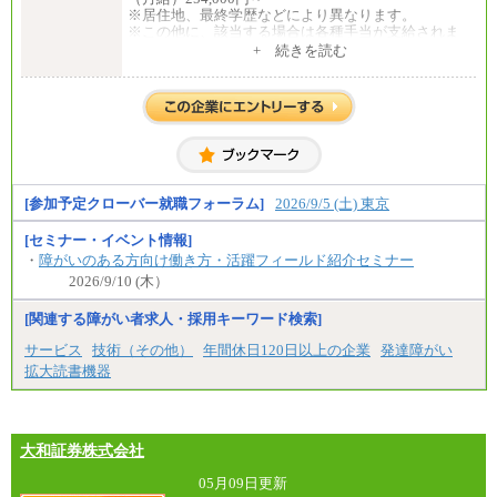
※居住地、最終学歴などにより異なります。
※この他に、該当する場合は各種手当が支給されま
す。
+ 続きを読む
※試用期間中も給与に変更はございません。
中途：
全職種共通
初任給／月給263,000円～
※居住地、年齢により異なります。
※この他に、該当する場合は各種手当が支給されま
す。
※試用期間中も給与に変更はございません
[参加予定クローバー就職フォーラム]
2026/9/5 (土) 東京
[セミナー・イベント情報]
・
障がいのある方向け働き方・活躍フィールド紹介セミナー
2026/9/10 (木）
[関連する障がい者求人・採用キーワード検索]
サービス
技術（その他）
年間休日120日以上の企業
発達障がい
拡大読書機器
大和証券株式会社
05月09日更新