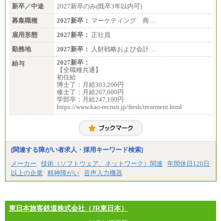
新卒／中途
2027新卒のみ(既卒3年以内可)
募集職種
2027新卒：
マーケティング 商…
雇用形態
2027新卒：
正社員
勤務地
2027新卒：
人財戦略および会計…
2027新卒：
給与
【全職種共通】
初任給
博士了：月給303,200円
修士了：月給267,600円
学部卒：月給247,100円
https://www.kao-recruit.jp/fresh/treatment.html
[関連する障がい者求人・採用キーワード検索]
メーカー
技術（ソフトウェア、ネットワーク）関連
年間休日120日
以上の企業
精神障がい
音声入力機器
東日本旅客鉄道株式会社（JR東日本）