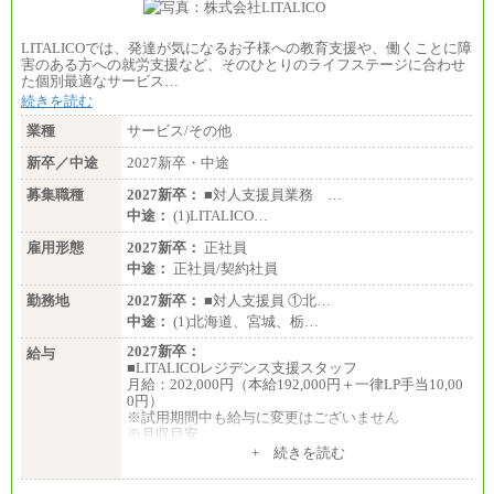
LITALICOでは、発達が気になるお子様への教育支援や、働くことに障
害のある方への就労支援など、そのひとりのライフステージに合わせ
た個別最適なサービス…
続きを読む
業種
サービス/その他
新卒／中途
2027新卒・中途
募集職種
2027新卒：
■対人支援員業務 …
中途：
(1)LITALICO…
雇用形態
2027新卒：
正社員
中途：
正社員/契約社員
勤務地
2027新卒：
■対人支援員 ①北…
中途：
(1)北海道、宮城、栃…
2027新卒：
給与
■LITALICOレジデンス支援スタッフ
月給：202,000円（本給192,000円＋一律LP手当10,00
0円）
※試用期間中も給与に変更はございません
※月収目安
月給：202,000円
+ 続きを読む
夜勤手当：28,000円（月4回）※1回7,000円、実際の
夜勤回数により変動