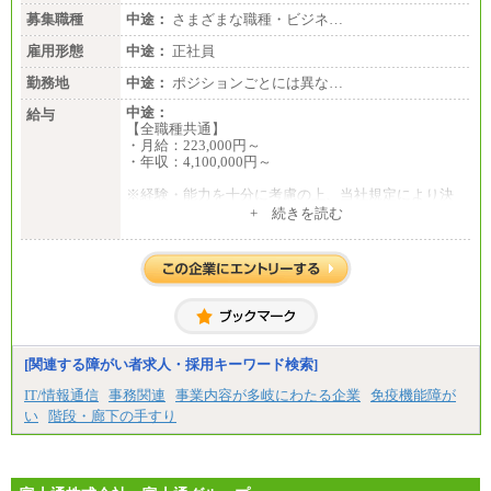
※詳細はJTBキャリアサイトよりご確認ください。
募集職種
中途：
さまざまな職種・ビジネ…
＜有期社員コース＞
雇用形態
中途：
正社員
■(株)JTBビジネストランスフォーム
有期契約職 月給185,000～195,000円
勤務地
中途：
ポジションごとには異な…
※詳細はJTBキャリアサイトよりご確認ください。
中途：
給与
■(株)JTBパブリッシング ※2027年新卒募集終了
【全職種共通】
総合職 月給241,000円
・月給：223,000円～
中途：
・年収：4,100,000円～
①月給227,000円以上
②月給212,000円以上
※経験・能力を十分に考慮の上、当社規定により決
③月給172,500円以上
定いたします。
+ 続きを読む
④月給23万円～37万円
※試用期間中の給与に変更はありません。
⑤月給20万円～25万円
⑥月給33万円～48万円
⑦月給271,000円以上
⑧～⑮月給200,000円〜月給400,000円
⑯月給185,000円以上
⑰月給237,000円以上
⑱月給212,000円以上
⑲東京：月給202,000 円以上 、京都：月給193,000 円
[関連する障がい者求人・採用キーワード検索]
以上
⑳月給205,000円以上
IT/情報通信
事務関連
事業内容が多岐にわたる企業
免疫機能障が
㉑月給185,000 円以上
い
階段・廊下の手すり
㉒月給185,000 円以上
㉓月給224,500円以上
※全コース共通※ 能力・経験・勤務地などにより
異なります
※試用期間中も給与に変更はございません。