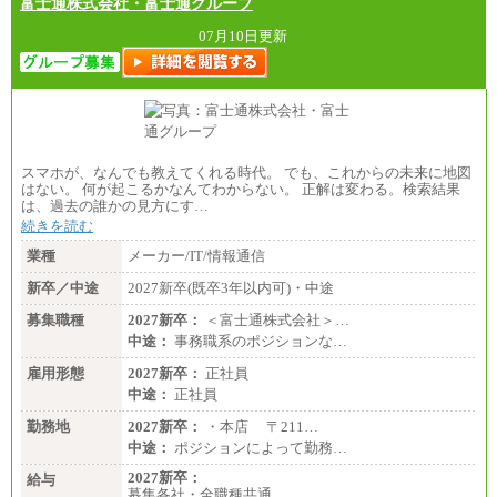
富士通株式会社・富士通グループ
07月10日更新
スマホが、なんでも教えてくれる時代。 でも、これからの未来に地図
はない。 何が起こるかなんてわからない。 正解は変わる。検索結果
は、過去の誰かの見方にす…
続きを読む
業種
メーカー/IT/情報通信
新卒／中途
2027新卒(既卒3年以内可)・中途
募集職種
2027新卒：
＜富士通株式会社＞…
中途：
事務職系のポジションな…
雇用形態
2027新卒：
正社員
中途：
正社員
勤務地
2027新卒：
・本店 〒211…
中途：
ポジションによって勤務…
2027新卒：
給与
募集各社・全職種共通