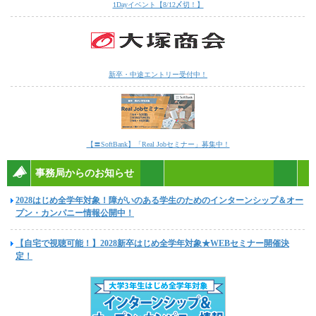
1Dayイベント【8/12〆切！】
新卒・中途エントリー受付中！
【〓SoftBank】「Real Jobセミナー」募集中！
事務局からのお知らせ
2028はじめ全学年対象！障がいのある学生のためのインターンシップ＆オー
プン・カンパニー情報公開中！
【自宅で視聴可能！】2028新卒はじめ全学年対象★WEBセミナー開催決
定！