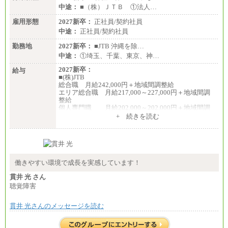
中途：
■（株）ＪＴＢ ①法人…
雇用形態
2027新卒：
正社員/契約社員
中途：
正社員/契約社員
勤務地
2027新卒：
■JTB 沖縄を除…
中途：
①埼玉、千葉、東京、神…
2027新卒：
給与
■(株)JTB
総合職 月給242,000円＋地域間調整給
エリア総合職 月給217,000～227,000円＋地域間調
整給
個人専門職 月給202,000～202,000円＋地域間調
整給
+ 続きを読む
※詳細はJTBキャリアサイトよりご確認ください。
■(株)JTB商事
総合職 月給208,000～235,000円
エリア総合職 月給180,000～205,000円＋地域手当
※詳細はJTBキャリアサイトよりご確認ください。
働きやすい環境で成長を実感しています！
■(株)JTBパブリッシング ※2027年新卒募集終了
貫井 光 さん
総合職 月給271,000円
聴覚障害
■(株)JTBビジネストラベルソリューションズ
貫井 光さんのメッセージを読む
総合職 月給220,000～230,000円＋地域間調整給
エリア総合職 月給206,000円～214,000＋地域間調
整給