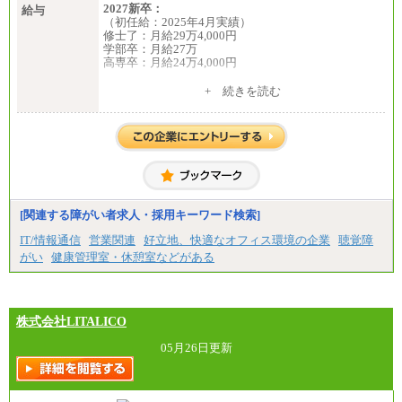
2027新卒：
給与
（初任給：2025年4月実績）
修士了：月給29万4,000円
学部卒：月給27万
高専卒：月給24万4,000円
+ 続きを読む
中途：
月給 250,000円～350,000円
想定年収 420万円～600万円
入社時の処遇（基本給・賞与）は経験・スキルを考
慮の上、当社規程に従い決定いたします。
経験・スキルによっては、記載額を超える場合もあ
ります。
※試用期間中も給与に変更はございません。
[関連する障がい者求人・採用キーワード検索]
IT/情報通信
営業関連
好立地、快適なオフィス環境の企業
聴覚障
がい
健康管理室・休憩室などがある
株式会社LITALICO
05月26日更新