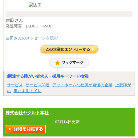
東京都居住支援特別手当：20,000円（※支給期間・
条件あり）
---
計：250,000円
吉田 さん
■その他職種共通
発達障害 (ADHD・ASD)
月給：25万3,400円～
※固定残業代20時間分を手当に含む(33,900円～)
吉田さんのメッセージを読む
※20時間を超過した場合は別途支給
※試用期間中も給与に変更はございません
中途：
(1)(2)月給：25万3400円～28万5900円
※固定残業代20時間分を手当に含む(33,900円～38,20
0円)
※20時間を超過した場合は別途支給
※試用期間中も給与に変更はございません
[関連する障がい者求人・採用キーワード検索]
サービス
サービス関連
アットホームな社風が自慢の企業
上肢障が
い
車いす用トイレ
株式会社ヤクルト本社
07月14日更新