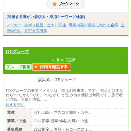
[関連する障がい者求人・採用キーワード検索]
メーカー
技術（建築、土木）関連
事業内容が多岐にわたる企業
上
肢障がい
音声入力機器
JTBグループ
05月20日更新
JTBグループの事業ドメインは「交流創造事業」です。 交流とはすな
わち“つながり”です。“つながり”が生み出す価値は無限です。旅行者
と地域、企業と地域、…
続きを読む
業種
商社/出版・マスコミ関連・広告…
新卒／中途
2027新卒(既卒3年以内可)・中途
募集職種
2027新卒：
各社・各コースによ…