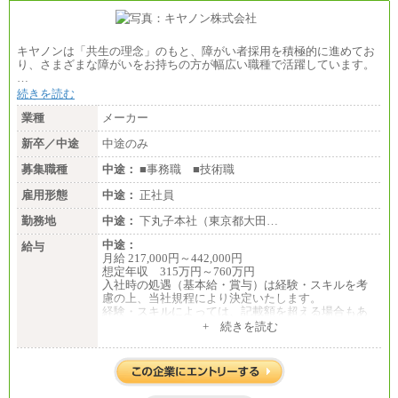
キヤノンは「共生の理念」のもと、障がい者採用を積極的に進めてお
り、さまざまな障がいをお持ちの方が幅広い職種で活躍しています。
…
続きを読む
業種
メーカー
新卒／中途
中途のみ
募集職種
中途：
■事務職 ■技術職
雇用形態
中途：
正社員
勤務地
中途：
下丸子本社（東京都大田…
中途：
給与
月給 217,000円～442,000円
想定年収 315万円～760万円
入社時の処遇（基本給・賞与）は経験・スキルを考
慮の上、当社規程により決定いたします。
経験・スキルによっては、記載額を超える場合もあ
ります。
+ 続きを読む
※試用期間中も給与に変更はございません。