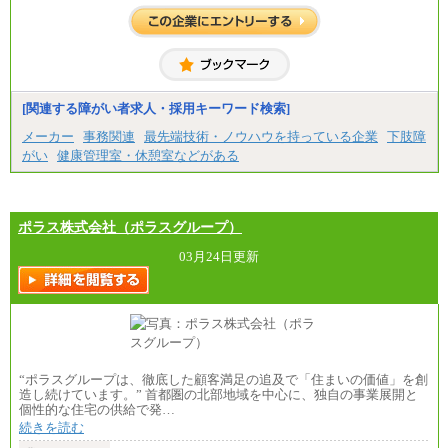
・大学卒：月給253,500円
・修士卒：月給261,500円
・博士卒：月給270,500円
※2025年度実績
※試用期間3か月中も給与に変更はございません
中途：
[関連する障がい者求人・採用キーワード検索]
全職種共通
最低月給200,000円以上
メーカー
事務関連
最先端技術・ノウハウを持っている企業
下肢障
※試用期間中も給与に変更はございません
がい
健康管理室・休憩室などがある
ポラス株式会社（ポラスグループ）
03月24日更新
“ポラスグループは、徹底した顧客満足の追及で「住まいの価値」を創
造し続けています。” 首都圏の北部地域を中心に、独自の事業展開と
個性的な住宅の供給で発…
続きを読む