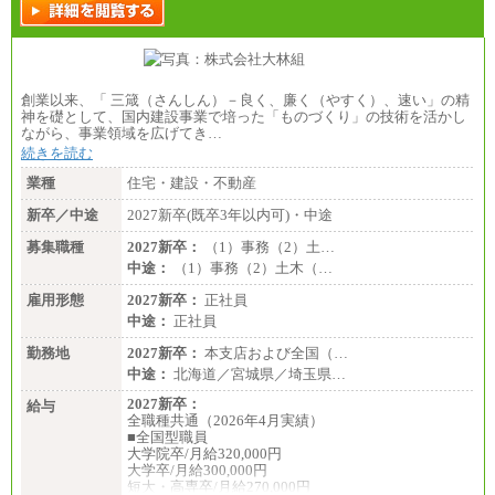
創業以来、「 三箴（さんしん）－良く、廉く（やすく）、速い」の精
神を礎として、国内建設事業で培った「ものづくり」の技術を活かし
ながら、事業領域を広げてき…
続きを読む
業種
住宅・建設・不動産
新卒／中途
2027新卒(既卒3年以内可)・中途
募集職種
2027新卒：
（1）事務（2）土…
中途：
（1）事務（2）土木（…
雇用形態
2027新卒：
正社員
中途：
正社員
勤務地
2027新卒：
本支店および全国（…
中途：
北海道／宮城県／埼玉県…
2027新卒：
給与
全職種共通（2026年4月実績）
■全国型職員
大学院卒/月給320,000円
大学卒/月給300,000円
短大・高専卒/月給270,000円