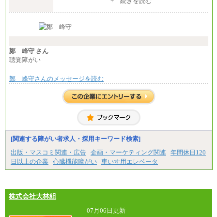
+ 続きを読む
【全職種共通】
月給370,000円～
※経験・能力等を考慮の上、当社規定により決定し
ます。
※試用期間中も給与に変更はございません。
※想定年収 6,000,000円～（住居費補助、子手当など
の各種手当を含む金額です）
鄭 峰守 さん
聴覚障がい
鄭 峰守さんのメッセージを読む
[関連する障がい者求人・採用キーワード検索]
出版・マスコミ関連・広告
企画・マーケティング関連
年間休日120
日以上の企業
心臓機能障がい
車いす用エレベータ
株式会社大林組
07月06日更新