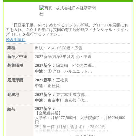
「日経電子版」をはじめとするデジタル領域、グローバル展開にも
力を入れ、２０１５年には英国の有力経済紙フィナンシャル・タイム
ズ（FT）を発行するフィナン…
続きを読む
業種
出版・マスコミ関連・広告
新卒／中途
2027新卒(既卒3年以内可)・中途
募集職種
2027新卒：
編集職 ビジネス職…
中途：
① グローバルユニット…
雇用形態
2027新卒：
正社員
中途：
正社員
勤務地
2027新卒：
東京本社 東京都…
中途：
東京本社 東京都千代…
2027新卒：
給与
【全職種共通】
大学卒：月給277,500円、大学院修了：月給294,000
円
諸手当一律（月給に含まず）：28,000円
※試用期間中も給与に変更はございません
中途：