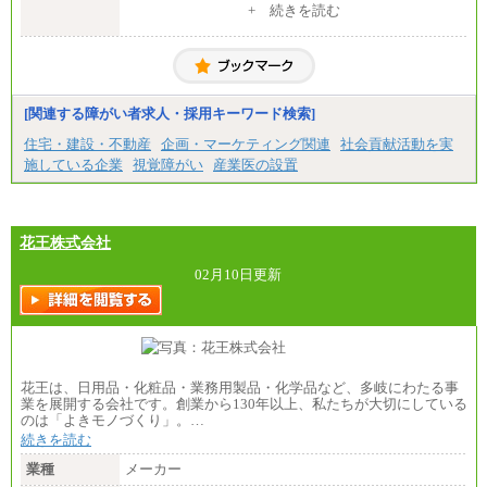
+ 続きを読む
■拠点型職員※
大学院卒/月給256,000円～288,000円
大学卒/月給240,000円～270,000円
短大・高専卒/月給216,000円～243,000円
■特定職員※
[関連する障がい者求人・採用キーワード検索]
大学院卒/月給234,000円～263,000円
大学卒/月給219,000円～246,000円
住宅・建設・不動産
企画・マーケティング関連
社会貢献活動を実
短大・高専卒/月給197,000円～222,000円
施している企業
視覚障がい
産業医の設置
※拠点型職員、特定職員の給与は、生活の拠点が定
まることによるメリットおよび地域ごとの生計費な
どの地域差指数を勘案して拠点ごとに定めていま
す。
花王株式会社
中途：
全職種共通
02月10日更新
月給制
226,600円～390,100円（勤務地域等により異なりま
す）
・ご経験やスキルを考慮し、選考の中で決定いたし
ます。
・試用期間中も同額支給します。
花王は、日用品・化粧品・業務用製品・化学品など、多岐にわたる事
業を展開する会社です。創業から130年以上、私たちが大切にしている
のは「よきモノづくり」。…
続きを読む
業種
メーカー