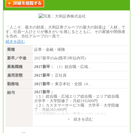
「人こそ、最大の財産」大和証券グループの最大の財産は「人材」で
す。社員一人ひとりが働きがいを感じるとともに、その家族や関係者
を含め、当社グループの一員で…
続きを読む
業種
証券・金融・保険
新卒／中途
2027新卒のみ(既卒3年以内可)
募集職種
2027新卒：
（1）総合職・広域…
雇用形態
2027新卒：
正社員
勤務地
2027新卒：
東京本社・全国（4…
2027新卒：
給与
（１）総合職・広域エリア総合職・エリア総合職
大学卒・大学院修了：月給310,000円
（２）カスタマーサービス職 大学卒・大学院修
了：月給265,000円
※試用期間中も給与に変更はございません
+ 続きを読む