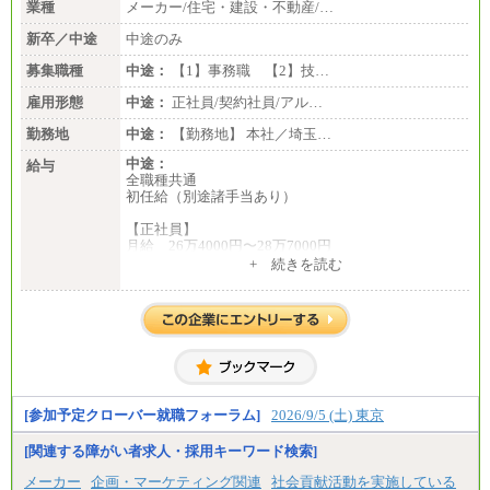
業種
メーカー/住宅・建設・不動産/…
新卒／中途
中途のみ
募集職種
中途：
【1】事務職 【2】技…
雇用形態
中途：
正社員/契約社員/アル…
勤務地
中途：
【勤務地】 本社／埼玉…
中途：
給与
全職種共通
初任給（別途諸手当あり）
【正社員】
月給 26万4000円〜28万7000円
+ 続きを読む
【契約社員】
月給 21万6300円〜27万1200円
【アルバイト・パート・時給制】
千葉／1,290円～、東京／1,390円～、埼玉/1,315円
～、
神奈川/1,390円～、静岡/1,240円～、滋賀/1,220円
～、
愛知/1,290円～
[参加予定クローバー就職フォーラム]
2026/9/5 (土) 東京
※正社員・契約社員登用制度あり
※上記給与をベースにスキル・経験に応じて、決定
[関連する障がい者求人・採用キーワード検索]
します。
※試用期間中も給与に変更はございません
メーカー
企画・マーケティング関連
社会貢献活動を実施している