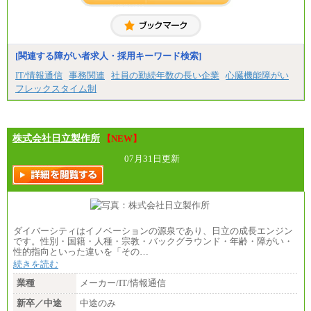
※詳細はJTBキャリアサイトよりご確認ください。
■(株)JTBコミュニケーションデザイン
総合職 月給230,000円
みなし残業手当：20,000円（一律支給）※みなし
残業手当の残業時間は10.43時間。
[関連する障がい者求人・採用キーワード検索]
※超過勤務手当：みなし残業時間を超える残業時
IT/情報通信
事務関連
社員の勤続年数の長い企業
心臓機能障がい
間に応じて、時間外手当等を支給。
フレックスタイム制
エリアサポート職 月給188,000円
※超過勤務手当：残業時間については全額時間外
手当を支給。
株式会社日立製作所
■（株）JTBグローバルマーケティング＆トラベル
【NEW】
総合職 月給242,000円＋地域間調整給
訪日事業職 月給202,000～227,000円＋地域間調整
07月31日更新
給
※詳細はJTBキャリアサイトよりご確認ください。
■(株)JTBビジネストランスフォーム
総合職 月給205,000～225,000円＋地域間調整給
エリア総合職 月給185,000円＋地域間調整給
ダイバーシティはイノベーションの源泉であり、日立の成長エンジン
※詳細はJTBキャリアサイトよりご確認ください。
です。性別・国籍・人種・宗教・バックグラウンド・年齢・障がい・
性的指向といった違いを「その…
■(株)JTBデータサービス ※2027年新卒募集終了
総合職 月給186,000～194,000円＋地域手当
続きを読む
※詳細はJTBキャリアサイトよりご確認ください。
業種
メーカー/IT/情報通信
■I&Jデジタルイノベーション(株)
新卒／中途
中途のみ
総合職 月給224,500～242,600円＋地域手当