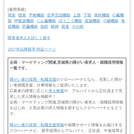
[雇用実績]
視覚
聴覚
平衡機能
音声言語機能
上肢
下肢
体幹機能
心臓機
能
呼吸器機能
じん臓機能
ぼうこう機能
直腸機能
小腸機能
免
疫機能
肝臓機能
知的
精神
発達
その他
障害者求人を詳しく探す
2027年以降新卒 特設ページ
企画・マーケティング関連,茨城県の障がい者求人・就職採用情報
一覧です。
障がい者の採用・転職支援
のクローバーナビなら、充実した障が
い者就職支援、仕事情報をご提供いたします。
応募者の障害に応じた
求人検索
や、アルバイトから正社員まで充
実した求人情報を掲載中！
企画・マーケティング関連,茨城県の障がい者求人・就職採用情報
をはじめ、人気企業の求人情報を探すならクローバーナビをどう
ぞ。
障がい者の採用・転職支援情報
や就職サポート情報をお届けする
クローバーナビ。 新卒採用からアルバイト、正社員、中途採用ま