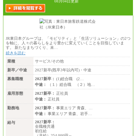
08月04日更新
JR東日本グループは、「モビリティ」と「生活ソリューション」の2つ
を軸に、人々の暮らしをより豊かに変えていくことを目指していま
す。 新たなまちづくり、未…
続きを読む
業種
サービス/その他
新卒／中途
2027新卒(既卒3年以内可)・中途
募集職種
2027新卒：
(1)総合職 (2…
中途：
（１）総合職 （２）地…
雇用形態
2027新卒：
正社員
中途：
正社員
勤務地
2027新卒：
事業エリア 青森、…
中途：
事業エリア 青森、岩手…
2027新卒：
給与
全職種共通
初任給
（月給）254,000円～