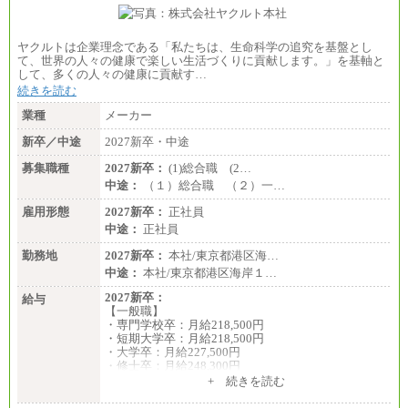
ヤクルトは企業理念である「私たちは、生命科学の追究を基盤とし
て、世界の人々の健康で楽しい生活づくりに貢献します。」を基軸と
して、多くの人々の健康に貢献す…
続きを読む
業種
メーカー
新卒／中途
2027新卒・中途
募集職種
2027新卒：
(1)総合職 (2…
中途：
（１）総合職 （２）一…
雇用形態
2027新卒：
正社員
中途：
正社員
勤務地
2027新卒：
本社/東京都港区海…
中途：
本社/東京都港区海岸１…
2027新卒：
給与
【一般職】
・専門学校卒：月給218,500円
・短期大学卒：月給218,500円
・大学卒：月給227,500円
・修士卒：月給248,300円
・博士卒：月給257,300円
+ 続きを読む
【総合職】