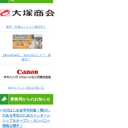
新卒・中途エントリー受付中！
【〓SoftBank】「Real Jobセミナー」募
集中！
1Dayイベント【8/12〆切！】
事務局からのお知らせ
2028はじめ全学年対象！障がい
のある学生のためのインターン
シップ＆オープン・カンパニー
情報公開中！