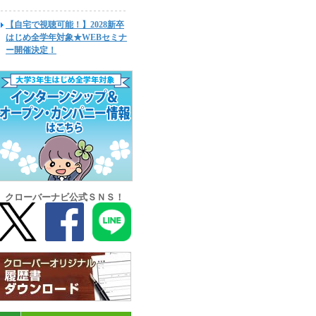
【自宅で視聴可能！】2028新卒
はじめ全学年対象★WEBセミナ
ー開催決定！
クローバーナビ公式ＳＮＳ！