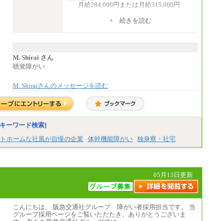
月給284,000円または月給315,000円
※入社後早期から、自律的な業務遂行が
+ 続きを読む
求められる職務を担う方については、月額給
与315,000円です。
なお、高度なスキルや専門性を持ち、
より高い職責を担う方については、さらに高
い金額を個別に設定します。
M. Shirai さん
※習熟度を上げるための育成が一定期間
聴覚障がい
必要で上司の指示に基づき職務を遂行する方
については、月額給与284,000円となりま
M. Shiraiさんのメッセージを読む
す。
※個別に設定する給与については、選考
の過程で決定していきます。
※上記に加え、所定労働時間外に勤務を
した場合には、時間外勤務手当を支給しま
す。
キーワード検索]
※試用期間中も給与に変更はございませ
ん。
トホームな社風が自慢の企業
体幹機能障がい
独身寮・社宅
中途：
＜募集各社・全職種共通＞
月給21万円以上～
05月13日更新
※試用期間中の給与に変更はありません。
※経験・能力を考慮し、当社規定により決定
いたします。
こんにちは。 阪急交通社グループ 障がい者採用担当です。 当
グループ採用ページをご覧いただたき、ありがとうございま