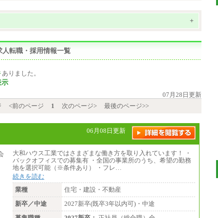
+
求人転職・採用情報一覧
件
ありました。
表示
07月28日更新
ジ
<前のページ
1
次のページ>
最後のページ>>
06月08日更新
大和ハウス工業ではさまざまな働き方を取り入れています！ ・
バックオフィスでの募集有 ・全国の事業所のうち、希望の勤務
地を選択可能（※条件あり） ・フレ…
続きを読む
業種
住宅・建設・不動産
新卒／中途
2027新卒(既卒3年以内可)・中途
募集職種
2027新卒：
正社員（総合職）全…