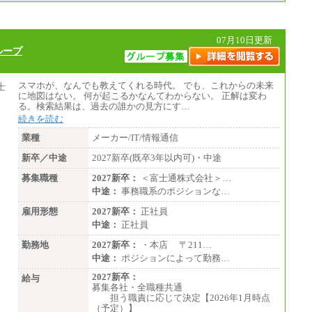
07月10日更新
ループ
スマホが、なんでも教えてくれる時代。 でも、これからの未来
に地図はない。 何が起こるかなんてわからない。 正解は変わ
る。検索結果は、過去の誰かの見方にす…
続きを読む
業種
メーカー/IT/情報通信
新卒／中途
2027新卒(既卒3年以内可)・中途
募集職種
2027新卒：
＜富士通株式会社＞…
中途：
事務職系のポジションな…
雇用形態
2027新卒：
正社員
中途：
正社員
勤務地
2027新卒：
・本店 〒211…
中途：
ポジションによって勤務…
2027新卒：
給与
募集各社・全職種共通
担う職責に応じて決定【2026年1月時点
（予定）】