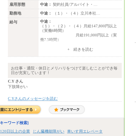
雇用形態
中途：
契約社員/アルバイト・…
勤務地
中途：
（１）・（４）立川本社…
中途：
給与
（１）・（２）・（４）月給147,800円以上
（実働6時間）
月給191,000円以上（実
働7.5時間）
（３）月給191,000円以上（実働7.5時間）
+ 続きを読む
（５）月給147,800円以上（実働6時間）
-----
時給 1,226円（実働4.5時間）
お仕事・通院・休日とメリハリをつけて楽しむことができ毎
※基本給に加算して以下手当有（いず
日が充実しています！
れも時間額換算額）
・退職金相当手当 37円
C.Y さん
・賞与相当手当 127円
下肢障がい
合計時給額 1,390円
C.Yさんのメッセージを読む
※全ての求人において試用期間中も給与に変
更はございません。
キーワード検索]
120日以上の企業
じん臓機能障がい
車いす用エレベータ