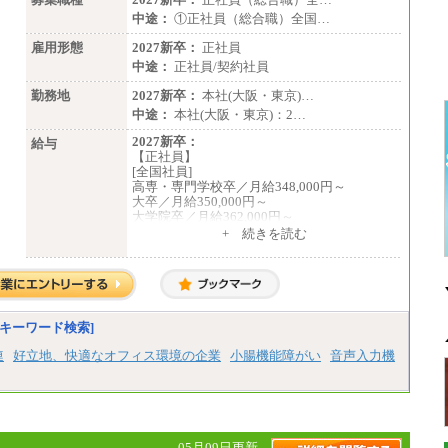
中途：
①正社員（総合職）全国…
雇用形態
2027新卒：
正社員
中途：
正社員/契約社員
勤務地
2027新卒：
本社(大阪・東京)…
中途：
本社(大阪・東京)：2…
2027新卒：
給与
【正社員】
[全国社員]
高専・専門学校卒／月給348,000円～
大卒／月給350,000円～
大学院卒／月給362,000円～
[地域社員]月給295,000円～
+ 続きを読む
中途：
【正社員】
[全国社員]月給348,000円～
[地域社員]月給295,000円～
※試用期間中も給与に変更はございません
【契約社員】月給200,000円～
キーワード検索]
連
好立地、快適なオフィス環境の企業
小腸機能障がい
音声入力機
05月09日更新