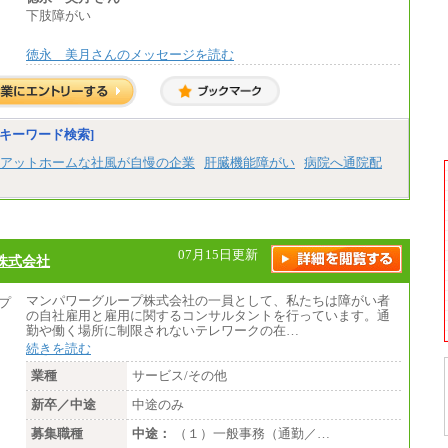
下肢障がい
徳永 美月さんのメッセージを読む
キーワード検索]
アットホームな社風が自慢の企業
肝臓機能障がい
病院へ通院配
07月15日更新
株式会社
マンパワーグループ株式会社の一員として、私たちは障がい者
の自社雇用と雇用に関するコンサルタントを行っています。通
勤や働く場所に制限されないテレワークの在…
続きを読む
業種
サービス/その他
新卒／中途
中途のみ
募集職種
中途：
（１）一般事務（通勤／…