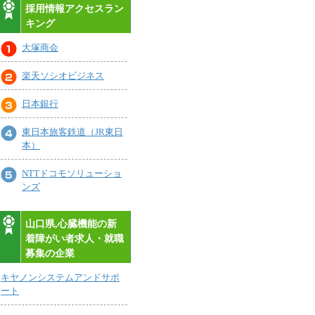
採用情報アクセスラン
キング
大塚商会
楽天ソシオビジネス
日本銀行
東日本旅客鉄道（JR東日
本）
NTTドコモソリューショ
ンズ
山口県,心臓機能の新
着障がい者求人・就職
募集の企業
キヤノンシステムアンドサポ
ート