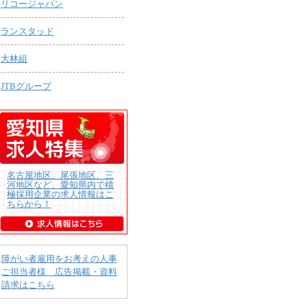
リコージャパン
ランスタッド
大林組
JTBグループ
名古屋地区、尾張地区、三
河地区など、愛知県内で積
極採用企業の求人情報はこ
ちらから！
障がい者雇用をお考えの人事
ご担当者様 広告掲載・資料
請求はこちら