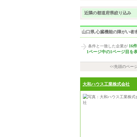
近隣の都道府県絞り込み
山口県,心臓機能の障がい者
16
条件と一致した企業が
1ページ中の1ページ目を
<<先頭のペー
大和ハウス工業株式会社