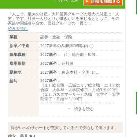
「人こそ、最大の財産」大和証券グループの最大の財産は「人
材」です。社員一人ひとりが働きがいを感じるとともに、その
家族や関係者を含め、当社グループの一員で…
続きを読む
業種
証券・金融・保険
新卒／中途
2027新卒のみ(既卒3年以内可)
募集職種
2027新卒：
（1）総合職・広域…
雇用形態
2027新卒：
正社員
勤務地
2027新卒：
東京本社・全国（4…
2027新卒：
給与
（１）総合職・広域エリア総合職・エリア総
合職 大学卒・大学院修了：月給310,000円
（２）カスタマーサービス職 大学卒・大学
院修了：月給265,000円
※試用期間中も給与に変更はございません
+ 続きを読む
障がいへのサポートが充実しているので安心して働けます。
徳永 美月 さん