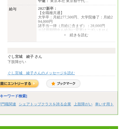
中途：
東京本社 東京都千代…
・専門・短大卒／月給185,000 円～210,000
2027新卒：
給与
円 ※勤務地により異なる。
【全職種共通】
〈東京・神奈川〉210,
大学卒：月給277,500円、大学院修了：月給2
000 円 〈大阪・兵庫〉200,000 円
94,000円
〈愛知〉194,500 円
諸手当一律（月給に含まず）：28,000円
〈福岡〉185,000円
※試用期間中も給与に変更はございません
中途：
+ 続きを読む
※基本給のみ（地域手当なし）
【全職種共通】
※試用期間中も給与変更なし
月給370,000円～
中途：
※経験・能力等を考慮の上、当社規定により
【阪急交通社】
決定します。
◆正社員/総合職
※試用期間中も給与に変更はございません。
ぐし宮城 綾子 さん
月給250,000円～(※1)、247,000円～(※2)、24
※想定年収 6,000,000円～（住居費補助、子
下肢障がい
2,000円～(※3)、239,000円～(※4)、237,000
手当などの各種手当を含む金額です）
円～（※5）
・月給は一律地域手当を含んだ金額を表示
ぐし宮城 綾子さんのメッセージを読む
（※1…36,000円、※2…33,000円、※3…28,0
00円、※4…25,000円、※5…23,000円）
・試用期間中も給与変更なし
◆正社員/基幹職
キーワード検索]
〈東京・神奈川〉月給219,000 円～ 〈大阪・
兵庫〉月給209,000 円～
専門職関連
シェアトップクラスを誇る企業
上肢障がい
車いす用ト
〈愛知〉月給194,500 円～ 〈福岡〉月給185,0
00 円～
・一律地域手当なし
・試用期間中も給与変更なし
◆契約社員