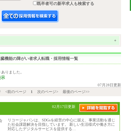
既卒者可の新卒求人も検索する
+
,じん臓機能の障がい者求人転職・採用情報一覧
件
ありました。
表示
07月28日更新
ジ
<前のページ
1
次のページ>
最後のページ>>
02月17日更新
リコージャパンは、SDGsを経営の中心に据え、事業活動を通じ
た社会課題解決を目指しています。 新しい生活様式や働き方に
対応したデジタルサービスを提供する…