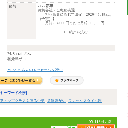
2027新卒：
給与
募集各社・全職種共通
担う職責に応じて決定【2026年1月時点
（予定）】
月給284,000円または月給315,000円
※入社後早期から、自律的な業務遂行が
+ 続きを読む
求められる職務を担う方については、月額給
与315,000円です。
なお、高度なスキルや専門性を持ち、
より高い職責を担う方については、さらに高
い金額を個別に設定します。
M. Shirai さん
※習熟度を上げるための育成が一定期間
聴覚障がい
必要で上司の指示に基づき職務を遂行する方
については、月額給与284,000円となりま
M. Shiraiさんのメッセージを読む
す。
※個別に設定する給与については、選考
の過程で決定していきます。
※上記に加え、所定労働時間外に勤務を
した場合には、時間外勤務手当を支給しま
す。
キーワード検索]
※試用期間中も給与に変更はございませ
ん。
アトップクラスを誇る企業
発達障がい
フレックスタイム制
中途：
＜募集各社・全職種共通＞
月給21万円以上～
05月13日更新
※試用期間中の給与に変更はありません。