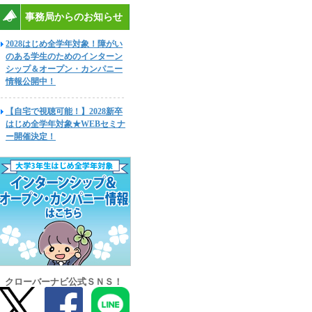
事務局からのお知らせ
2028はじめ全学年対象！障がい
のある学生のためのインターン
シップ＆オープン・カンパニー
情報公開中！
【自宅で視聴可能！】2028新卒
はじめ全学年対象★WEBセミナ
ー開催決定！
クローバーナビ公式ＳＮＳ！