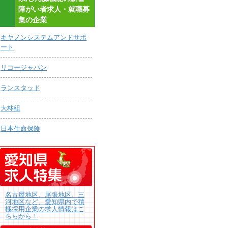
障がい者求人・就職募
集の企業
キヤノンシステムアンドサポ
ート
リコージャパン
ランスタッド
大林組
日本生命保険
名古屋地区、尾張地区、三
河地区など、愛知県内で積
極採用企業の求人情報はこ
ちらから！