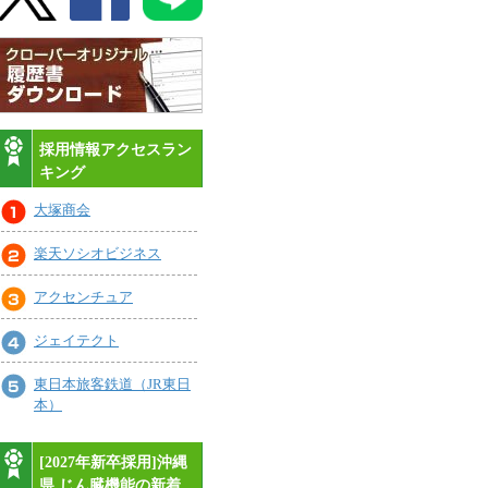
採用情報アクセスラン
キング
大塚商会
楽天ソシオビジネス
アクセンチュア
ジェイテクト
東日本旅客鉄道（JR東日
本）
[2027年新卒採用]沖縄
県,じん臓機能の新着