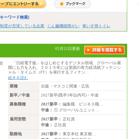
5）
・専門・短大卒
月給229,500円(※1)、226,500円(※2)、221,
キーワード検索]
500円(※3)、218,500円(※4)、216,500円（※
5）
制度が充実している企業
じん臓機能障がい
車いす用トイレ
※1…東京都、埼玉県、千葉県、神奈川県
※2…大阪府、京都府、兵庫県、滋賀県
※3…愛知県、静岡県
※4…北海道、宮城県、栃木県、群馬県、長
05月21日更新
野県、新潟県、富山県、石川県、岡山県、広
島県、山口県、香川県、福岡県
※5…青森県、鳥取県、島根県、愛媛県、高
「日経電子版」をはじめとするデジタル領域、グローバル展
知県、大分県、長崎県、熊本県、宮崎県、鹿
開にも力を入れ、２０１５年には英国の有力経済紙フィナンシ
児島県、沖縄県、福島県、山形県
ャル・タイムズ（FT）を発行するフィナン…
・月給には一律地域手当を含んだ金額を表示
続きを読む
（一律地域手当：※1…36,000円、※2…33,0
00円、※3…28,000円、※4…25,000円、※
業種
出版・マスコミ関連・広告
5…23,000円）
・試用期間中も給与変更なし
新卒／中途
2027新卒(既卒3年以内可)・中途
募集職種
2027新卒：
編集職 ビジネス職…
●基幹職（地域限定社員）
中途：
① グローバルユニット…
・大学・院卒／月給185,000 円～219,000 円
※勤務地により異なる。
雇用形態
2027新卒：
正社員
〈東京・神奈川〉219,00
中途：
正社員
0 円 〈大阪・兵庫〉209,000 円
〈愛知〉194,500 円
勤務地
2027新卒：
東京本社 東京都…
〈福岡〉185,000 円