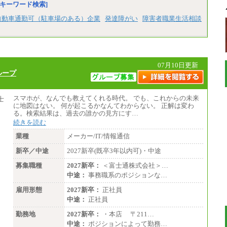
キーワード検索]
自動車通勤可（駐車場のある）企業
発達障がい
障害者職業生活相談
07月10日更新
ループ
スマホが、なんでも教えてくれる時代。 でも、これからの未来
に地図はない。 何が起こるかなんてわからない。 正解は変わ
る。検索結果は、過去の誰かの見方にす…
続きを読む
業種
メーカー/IT/情報通信
新卒／中途
2027新卒(既卒3年以内可)・中途
募集職種
2027新卒：
＜富士通株式会社＞…
中途：
事務職系のポジションな…
雇用形態
2027新卒：
正社員
中途：
正社員
勤務地
2027新卒：
・本店 〒211…
中途：
ポジションによって勤務…