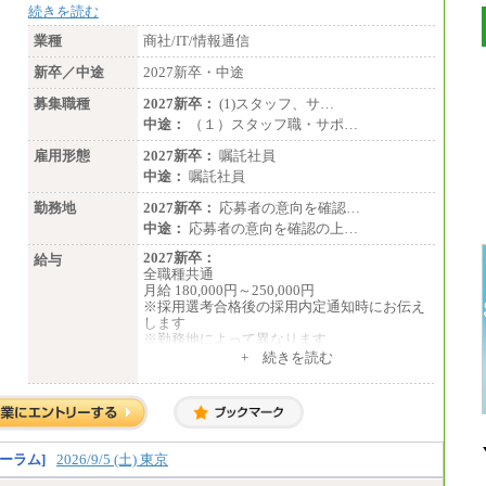
続きを読む
業種
商社/IT/情報通信
新卒／中途
2027新卒・中途
募集職種
2027新卒：
(1)スタッフ、サ…
中途：
（１）スタッフ職・サポ…
雇用形態
2027新卒：
嘱託社員
中途：
嘱託社員
勤務地
2027新卒：
応募者の意向を確認…
中途：
応募者の意向を確認の上…
2027新卒：
給与
全職種共通
月給 180,000円～250,000円
※採用選考合格後の採用内定通知時にお伝え
します
※勤務地によって異なります
+ 続きを読む
中途：
全職種共通
月給 200,000円～250,000円
入社時の処遇は経験・能力を考慮の上、当社
規程により決定します。
具体的な金額は採用選考合格後に採用内定通
ーラム]
2026/9/5 (土) 東京
知時にお伝えします。