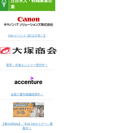
注目求人・転職募集企
業
1Dayイベント【8/12〆切！】
新卒・中途エントリー受付中！
全国で通年積極採用中！
【〓SoftBank】「Real Jobセミナー」募
集中！