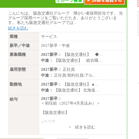
※経験・能力を考慮し、当社規定により決定
いたします。
こんにちは。 阪急交通社グループ 障がい者採用担当です。 当
グループ採用ページをご覧いただたき、ありがとうございま
す。 私たち阪急交通社グループでは…
続きを読む
業種
サービス
新卒／中途
2027新卒・中途
募集職種
2027新卒：
【阪急交通社】 ◆…
中途：
【阪急交通社】 総合職…
雇用形態
2027新卒：
正社員
中途：
正社員/契約社員/アル…
勤務地
2027新卒：
【阪急交通社】 ●…
中途：
【阪急交通社】 北海道…
2027新卒：
給与
＜初任給（2027年4月見込み）＞
【阪急交通社】
●総合職
・大学・院卒
+ 続きを読む
月給250,000円(※1)、247,000円(※2)、242,
000円(※3)、239,000円(※4)、237,000円（※