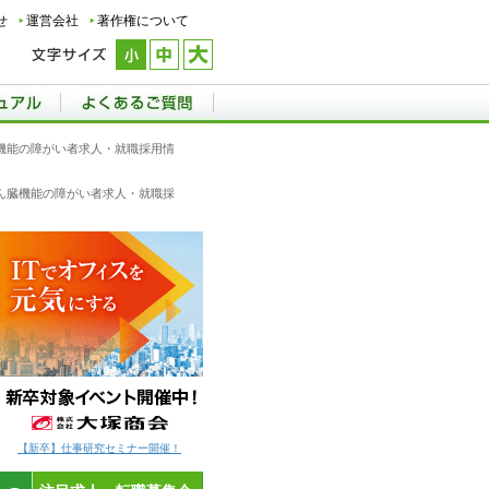
せ
運営会社
著作権について
ん臓機能の障がい者求人・就職採用情
,じん臓機能の障がい者求人・就職採
【新卒】仕事研究セミナー開催！