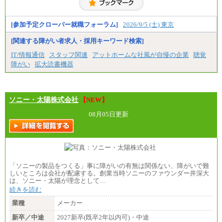
[参加予定クローバー就職フォーラム]
2026/9/5 (土) 東京
[関連する障がい者求人・採用キーワード検索]
IT/情報通信
スタッフ関連
アットホームな社風が自慢の企業
聴覚
障がい
拡大読書機器
ソニー・太陽株式会社
【NEW】
08月05日更新
「ソニーの製品をつくる」事に障がいの有無は関係ない、障がいで難
しいところは会社が配慮する。創業当時ソニーのファウンダー井深大
は、ソニー・太陽が理念として…
続きを読む
業種
メーカー
新卒／中途
2027新卒(既卒2年以内可)・中途