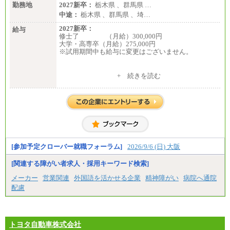
勤務地
2027新卒：
栃木県 、群馬県 …
中途：
栃木県 、群馬県 、埼…
2027新卒：
給与
修士了 （月給）300,000円
大学・高専卒（月給）275,000円
※試用期間中も給与に変更はございません。
中途：
+ 続きを読む
修士了 （月給）300,000円
大学・高専卒（月給）275,000円
※試用期間中も給与に変更はございません。
[参加予定クローバー就職フォーラム]
2026/9/6 (日) 大阪
[関連する障がい者求人・採用キーワード検索]
メーカー
営業関連
外国語を活かせる企業
精神障がい
病院へ通院
配慮
トヨタ自動車株式会社