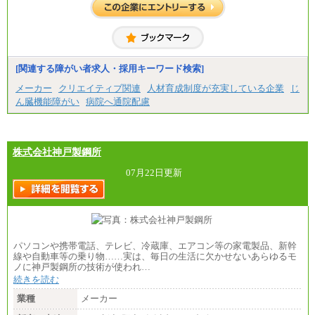
[関連する障がい者求人・採用キーワード検索]
メーカー
クリエイティブ関連
人材育成制度が充実している企業
じ
ん臓機能障がい
病院へ通院配慮
株式会社神戸製鋼所
07月22日更新
パソコンや携帯電話、テレビ、冷蔵庫、エアコン等の家電製品、新幹
線や自動車等の乗り物……実は、毎日の生活に欠かせないあらゆるモ
ノに神戸製鋼所の技術が使われ…
続きを読む
業種
メーカー