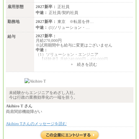
雇用形態
2027新卒：
正社員
中途：
正社員/契約社員
勤務地
2027新卒：
東京 ※転居を伴…
中途：
(1)ソリューション・…
2027新卒：
給与
月給270,000円
※試用期間中も給与に変更はございません
中途：
（1）ソリューション・エンジニア
【経験者】月給240,000円～450,000円
※地域や業務内容によって変動があります
+ 続きを読む
【未経験者】月給210,000円～340,000円
※地域や業務内容によって変動があります
（2）一般事務
月給210,000円～350,000円
※地域や業務内容によって変動があります
未経験からエンジニアをめざし入社。
今は行政の業務効率化の一端を担う。
（3）庶務/軽作業
月給220,000円～250,000円
Akihiro T さん
両肩関節機能障がい
※試用期間中も給与に変更はございません
Akihiro Tさんのメッセージを読む