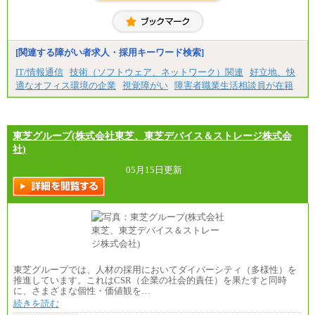
[関連する障がい者求人・採用キーワード検索]
IT/情報通信
技術（ソフトウェア、ネットワーク）関連
好立地、快
適なオフィス環境の企業
視覚障がい
障害者職業生活相談員が在籍
東芝グループ(株式会社東芝、東芝デバイス＆ストレージ株式会
社)
05月15日更新
東芝グループでは、人材の採用においてダイバーシティ（多様性）を
推進しています。これはCSR（企業の社会的責任）を果たすと同時
に、さまざまな個性・価値観を…
続きを読む