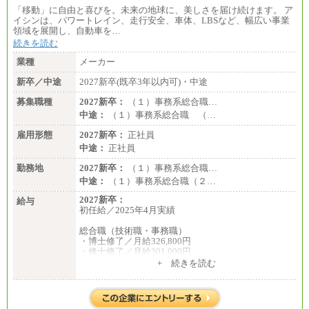
「移動」に自由と喜びを。未来の地球に、美しさを届け続けます。 ア
イシンは、パワートレイン、走行安全、車体、LBSなど、幅広い事業
領域を展開し、自動車を…
続きを読む
業種
メーカー
新卒／中途
2027新卒(既卒3年以内可)・中途
募集職種
2027新卒：
（１）事務系総合職…
中途：
（１）事務系総合職 （…
雇用形態
2027新卒：
正社員
中途：
正社員
勤務地
2027新卒：
（１）事務系総合職…
中途：
（１）事務系総合職（２…
2027新卒：
給与
初任給／2025年4月実績
総合職（技術職・事務職）
・博士修了／月給326,800円
・修士修了／月給301,000円
・大学卒／月給282,000円
+ 続きを読む
・高専卒（専攻科）／月給282,000円
・高専卒（本科）／月給256,000円
一般事務職