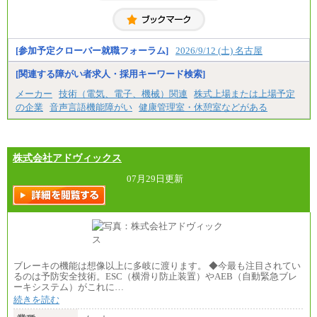
・博士修了、修士修了、大学卒／月給206,400円
・高専卒（専攻科）／月給206,400円
・高専卒（本科）月給197,800円
・短大卒／月給197,800円
・専門卒（2年）／月給197,800円
[参加予定クローバー就職フォーラム]
2026/9/12 (土) 名古屋
※試用期間中も給与に変更はございません。
[関連する障がい者求人・採用キーワード検索]
中途：
メーカー
技術（電気、電子、機械）関連
株式上場または上場予定
（１）（２）
の企業
音声言語機能障がい
健康管理室・休憩室などがある
月給：270,000円～
想定年収：490万円～1,100万円
年収例：
・610万円/28歳・月給34万円
・1,090万円/38歳・月給59万円 *残業代・家族手当
株式会社アドヴィックス
対象外
07月29日更新
（３）
月給：190,000円～
想定年収：340万円～610万円
年収例：
・460万円/28歳・月給26万円
・520万円/32歳・月給29万円
（４）
ブレーキの機能は想像以上に多岐に渡ります。 ◆今最も注目されてい
月給：201,000円～
るのは予防安全技術。ESC（横滑り防止装置）やAEB（自動緊急ブレ
想定年収：360万円～680万円
ーキシステム）がこれに…
年収例：
続きを読む
・520万円/32歳・月給29万円