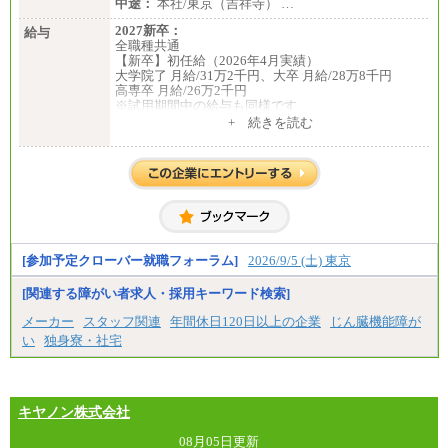
中途：
本社/東京（吉祥寺） …
2027新卒：
給与
全職種共通
【新卒】初任給（2026年4月実績）
大学院了 月給/31万2千円、大卒 月給/28万8千円
高専卒 月給/26万2千円
※試用期間中の給与も同様です
中途：
+ 続きを読む
全職種共通
【中途】月給19万8千円～
※勤務地によって異なります。
※経験やスキルを考慮し、規定により決定します。
※試用期間中も給与に変更はございません。
[参加予定クローバー就職フォーラム]
2026/9/5 (土) 東京
[関連する障がい者求人・採用キーワード検索]
メーカー
スタッフ関連
年間休日120日以上の企業
じん臓機能障が
い
独身寮・社宅
キヤノン株式会社
08月05日更新