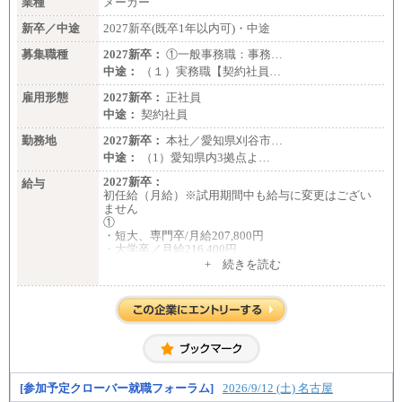
業種
メーカー
年収例は賞与含む、残業代・家族手当含まず
新卒／中途
2027新卒(既卒1年以内可)・中途
※キャリアや能力等を考慮の上、当社規定により確
定します
募集職種
2027新卒：
①一般事務職：事務…
※残業手当：別途支給
中途：
（１）実務職【契約社員…
※固定給に固定残業代含まず
※試用期間中も給与に変更なし
雇用形態
2027新卒：
正社員
中途：
契約社員
勤務地
2027新卒：
本社／愛知県刈谷市…
中途：
（1）愛知県内3拠点よ…
2027新卒：
給与
初任給（月給）※試用期間中も給与に変更はござい
ません
①
・短大、専門卒/月給207,800円
・大学卒／月給216,400円
※大学院修了は大学卒の金額を最低額とし、経験・
+ 続きを読む
能力を考慮のうえ当社規程に基づき決定いたしま
す。
②③
・修士了／月給301,000円
・大学卒／月給282,000円
※技術系応募における、博士課程修了は大学卒(また
は修士了)の金額を最低額とし、経験・能力を考慮の
うえ当社規程に基づき決定いたします。
[参加予定クローバー就職フォーラム]
2026/9/12 (土) 名古屋