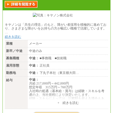
キヤノンは「共生の理念」のもと、障がい者採用を積極的に進めてお
り、さまざまな障がいをお持ちの方が幅広い職種で活躍しています。
…
続きを読む
業種
メーカー
新卒／中途
中途のみ
募集職種
中途：
■事務職 ■技術職
雇用形態
中途：
正社員
勤務地
中途：
下丸子本社（東京都大田…
中途：
給与
月給 217,000円～442,000円
想定年収 315万円～760万円
入社時の処遇（基本給・賞与）は経験・スキルを考
慮の上、当社規程により決定いたします。
経験・スキルによっては、記載額を超える場合もあ
ります。
+ 続きを読む
※試用期間中も給与に変更はございません。