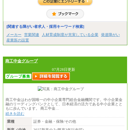
中途：
全職種共通
月給：200,000 円～430,000 円（基本給）
※試用期間中の給与に変更はございません。
【想定年収】
[関連する障がい者求人・採用キーワード検索]
400～900 万円
※上記年収は目安であり、経験・スキル等を考慮の
メーカー
営業関連
人材育成制度が充実している企業
発達障がい
上、同社規定により決定します。
産業医の設置
※上記年収は残業代、管理職の場合は手当を含みま
す。
【モデル年収】
600 万円（30 歳/扶養 2 人/入社 8 年目）
750 万円（35 歳/扶養家族 3 名/係長級）
商工中金グループ
07月28日更新
商工中金はわが国唯一の中小企業専門総合金融機関です。中小企業金
融のリーディングバンクとして、日本経済の活力である中小企業とと
もに歩んでいます。 商工中金…
続きを読む
業種
証券・金融・保険/その他
新卒／中途
2027新卒のみ(既卒3年以内可)