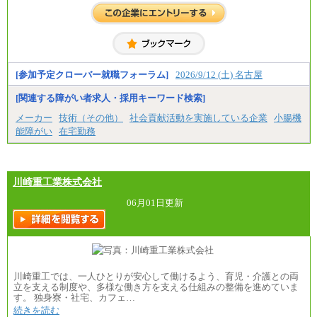
[参加予定クローバー就職フォーラム]
2026/9/12 (土) 名古屋
[関連する障がい者求人・採用キーワード検索]
メーカー
技術（その他）
社会貢献活動を実施している企業
小腸機
能障がい
在宅勤務
川崎重工業株式会社
06月01日更新
川崎重工では、一人ひとりが安心して働けるよう、育児・介護との両
立を支える制度や、多様な働き方を支える仕組みの整備を進めていま
す。 独身寮・社宅、カフェ…
続きを読む