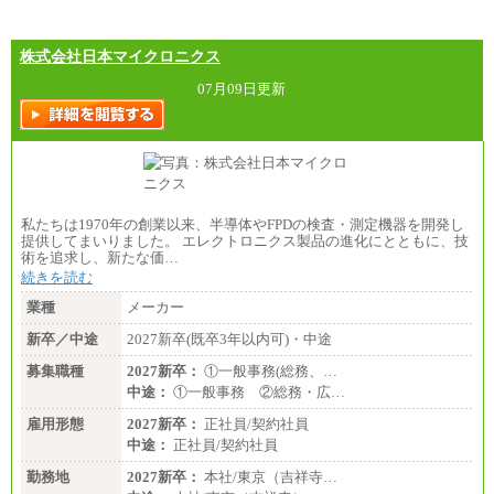
株式会社日本マイクロニクス
07月09日更新
私たちは1970年の創業以来、半導体やFPDの検査・測定機器を開発し
提供してまいりました。 エレクトロニクス製品の進化にとともに、技
術を追求し、新たな価…
続きを読む
業種
メーカー
新卒／中途
2027新卒(既卒3年以内可)・中途
募集職種
2027新卒：
①一般事務(総務、…
中途：
①一般事務 ②総務・広…
雇用形態
2027新卒：
正社員/契約社員
中途：
正社員/契約社員
勤務地
2027新卒：
本社/東京（吉祥寺…