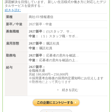
課題解決を目指しています。 新しい生活様式や働き方に対応したデジ
タルサービスを提供する…
続きを読む
業種
商社/IT/情報通信
新卒／中途
2027新卒・中途
募集職種
2027新卒：
(1)スタッフ、サ…
中途：
（１）スタッフ職・サポ…
雇用形態
2027新卒：
嘱託社員
中途：
嘱託社員
勤務地
2027新卒：
応募者の意向を確認…
中途：
応募者の意向を確認の上…
2027新卒：
給与
全職種共通
月給 180,000円～250,000円
※採用選考合格後の採用内定通知時にお伝えします
※勤務地によって異なります
中途：
+ 続きを読む
全職種共通
月給 200,000円～250,000円
入社時の処遇は経験・能力を考慮の上、当社規程に
より決定します。
具体的な金額は採用選考合格後に採用内定通知時に
お伝えします。