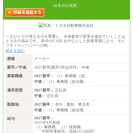
06月30日更新
一人ひとりの考える力を尊重し、全員参加で変革を進めていくことは
トヨタの強みです。 昨今のCASE を中心とした技術革新により、モビ
リティカンパニーへの転…
続きを読む
業種
メーカー
新卒／中途
2027新卒(既卒3年以内可)・中途
募集職種
2027新卒：
（1）事務職 （総…
中途：
（1）事務職（総合職・…
雇用形態
2027新卒：
正社員
中途：
正社員
勤務地
2027新卒：
本社：愛知 東京本…
中途：
（1）事務職（総合職・…
2027新卒：
給与
2025年4月実績
（1）事務職 （2）技術職
学部卒業相当：月給275,000円