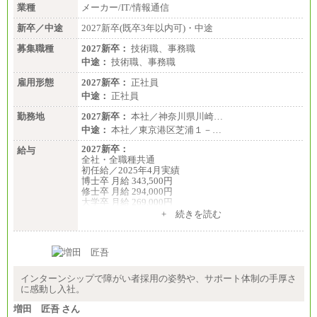
業種
メーカー/IT/情報通信
新卒／中途
2027新卒(既卒3年以内可)・中途
募集職種
2027新卒：
技術職、事務職
中途：
技術職、事務職
雇用形態
2027新卒：
正社員
中途：
正社員
勤務地
2027新卒：
本社／神奈川県川崎…
中途：
本社／東京港区芝浦１－…
2027新卒：
給与
全社・全職種共通
初任給／2025年4月実績
博士卒 月給 343,500円
修士卒 月給 294,000円
大学卒 月給 269,000円
※試用期間の給与に変更はございません
+ 続きを読む
中途：
経験・能力を考慮し、下記を下限として決定しま
す。
2025年新卒初任給 大学卒／月給 大学卒269,000円
インターンシップで障がい者採用の姿勢や、サポート体制の手厚さ
に感動し入社。
増田 匠吾 さん