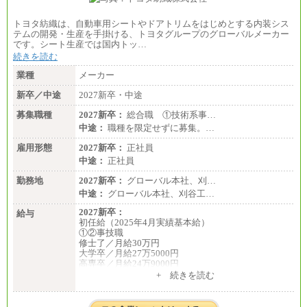
トヨタ紡織は、自動車用シートやドアトリムをはじめとする内装シス
テムの開発・生産を手掛ける、トヨタグループのグローバルメーカー
です。シート生産では国内トッ…
続きを読む
業種
メーカー
新卒／中途
2027新卒・中途
募集職種
2027新卒：
総合職 ①技術系事…
中途：
職種を限定せずに募集。…
雇用形態
2027新卒：
正社員
中途：
正社員
勤務地
2027新卒：
グローバル本社、刈…
中途：
グローバル本社、刈谷工…
2027新卒：
給与
初任給（2025年4月実績基本給）
①②事技職
修士了／月給30万円
大学卒／月給27万5000円
高専卒／月給24万9000円
+ 続きを読む
③業務職
大学卒 月給21万4000円
短大卒 月給19万円