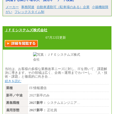
（２）生産補助職
月給 255,000円以上
メーカー
事務関連
自動車通勤可（駐車場のある）企業
小腸機能障
※試用期間中も給与に変更ございません。
がい
フレックスタイム制
ＪＦＥシステムズ株式会社
07月22日更新
当社は、お客様の多様な業務改革ニーズに対し、ITを用いて、課題解
決に導きます。その領域は広く、企画～運用までカバーし、「人・技
術・課題」と徹底的に向き合…
続きを読む
業種
IT/情報通信
新卒／中途
2027新卒のみ
募集職種
2027新卒：
システムエンジニア…
雇用形態
2027新卒：
正社員