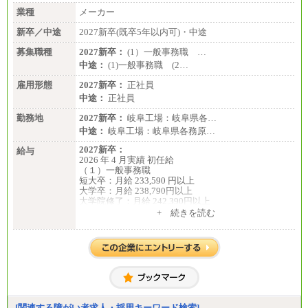
業種
メーカー
新卒／中途
2027新卒(既卒5年以内可)・中途
募集職種
2027新卒：
(1）一般事務職 …
中途：
(1)一般事務職 (2…
雇用形態
2027新卒：
正社員
中途：
正社員
勤務地
2027新卒：
岐阜工場：岐阜県各…
中途：
岐阜工場：岐阜県各務原…
2027新卒：
給与
2026 年 4 月実績 初任給
（１）一般事務職
短大卒：月給 233,590 円以上
大学卒：月給 238,790円以上
大学院修了：月給 242,390円以上
※試用期間中も給与に変更ございません。
+ 続きを読む
（２）生産補助職
短大卒：月給 257,650 円以上
大学卒：月給 268,150円以上
大学院修了：月給 271,350円以上
※試用期間中も給与に変更ございません。
中途：
（１）一般事務職
月給 229,440 円以上
※試用期間中も給与に変更ございません。
[関連する障がい者求人・採用キーワード検索]