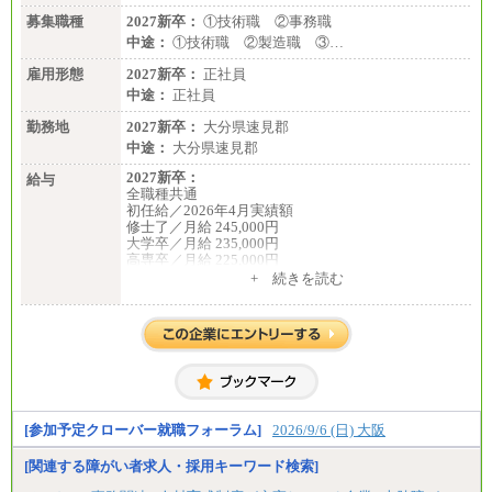
募集職種
2027新卒：
①技術職 ②事務職
中途：
①技術職 ②製造職 ③…
雇用形態
2027新卒：
正社員
中途：
正社員
勤務地
2027新卒：
大分県速見郡
中途：
大分県速見郡
2027新卒：
給与
全職種共通
初任給／2026年4月実績額
修士了／月給 245,000円
大学卒／月給 235,000円
高専卒／月給 225,000円
短大卒／月給 210,000円
+ 続きを読む
専門卒／月給 210,000円
※試用期間中も給与に変更はございません
※博士課程修了者は修士卒の金額を最低額とし、経
験・能力を考慮のうえ、当社規程に基づき決定いた
します
中途：
全職種共通
月給200,000円～350,000円
基本給は能力、過去の職歴を考慮の上、当社規定に
[参加予定クローバー就職フォーラム]
2026/9/6 (日) 大阪
基づき決定します。
※試用期間中も給与に変更はございません
[関連する障がい者求人・採用キーワード検索]