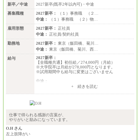
新卒／中途
2027新卒(既卒2年以内可)・中途
募集職種
2027新卒：
（１）事務職 （２…
中途：
（１）事務職 （２）物…
雇用形態
2027新卒：
正社員
中途：
正社員/契約社員
勤務地
2027新卒：
東京（飯田橋、菊川…
中途：
東京（飯田橋、菊川、西…
2027新卒：
給与
【全職種共通】初任給／274,000円（月給）
※大学院卒は月給が278,000円となります。
※試用期間中も給与に変更はございません
中途：
（１）～（４）274,000円（月給）～
+ 続きを読む
（５）235,000円（月給）～
※経験・年齢などを考慮のうえ、当社規程により優
遇します。
※業務内容・勤務形態に応じて、上記給与の範囲内
でご相談をさせていただく事があります
※試用期間中も給与に変更はございません
仕事で得られる感謝の言葉が、
やりがいと励みになっています。
O.H さん
左上肢障がい