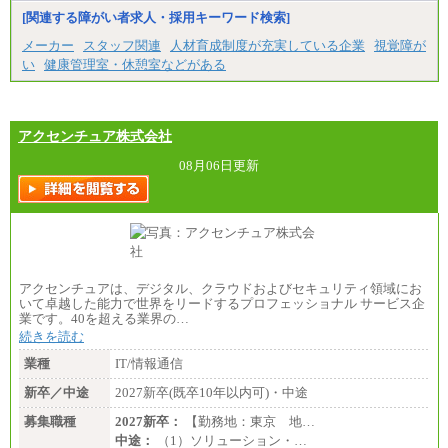
[関連する障がい者求人・採用キーワード検索]
中途：
（1）月給 246,660円
メーカー
スタッフ関連
人材育成制度が充実している企業
視覚障が
（2）時間給 1,500円/月給モデル\337,000～
い
健康管理室・休憩室などがある
アクセンチュア株式会社
08月06日更新
アクセンチュアは、デジタル、クラウドおよびセキュリティ領域にお
いて卓越した能力で世界をリードするプロフェッショナル サービス企
業です。40を超える業界の…
続きを読む
業種
IT/情報通信
新卒／中途
2027新卒(既卒10年以内可)・中途
募集職種
2027新卒：
【勤務地：東京 地…
中途：
（1）ソリューション・…