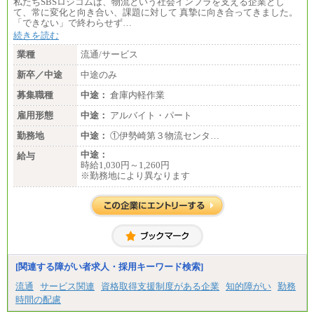
私たちSBSロジコムは、物流という社会インフラを支える企業とし
て、常に変化と向き合い、課題に対して 真摯に向き合ってきました。
「できない」で終わらせず…
続きを読む
業種
流通/サービス
新卒／中途
中途のみ
募集職種
中途：
倉庫内軽作業
雇用形態
中途：
アルバイト・パート
勤務地
中途：
①伊勢崎第３物流センタ…
中途：
給与
時給1,030円～1,260円
※勤務地により異なります
[関連する障がい者求人・採用キーワード検索]
流通
サービス関連
資格取得支援制度がある企業
知的障がい
勤務
時間の配慮