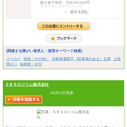
修士修了相当：月給300,000円
高専卒業：月給233,000円
+ 続きを読む
（3）業務職
大学院修了・大学卒業：月給21万円
短期大学・専門学校（2年制）卒業：月給20万円
※博士修了の方については、専門性や担当業務を考
慮して給与を決定いたします
※試用期間中も給与に変更はございません
中途：
（1）事務職（総合職・正社員） （2）技術職（総
[関連する障がい者求人・採用キーワード検索]
合職・正社員）
月給 208,000円以上
メーカー
技術（その他）
自動車通勤可（駐車場のある）企業
上肢
経験、能力等を考慮し、弊社規定により決定
障がい
独身寮・社宅
試用期間中も給与に変更はございません
（3）技能職（正社員）
基本給
月給 182,400円以上
ＳＢＳロジコム株式会社
06月05日更新