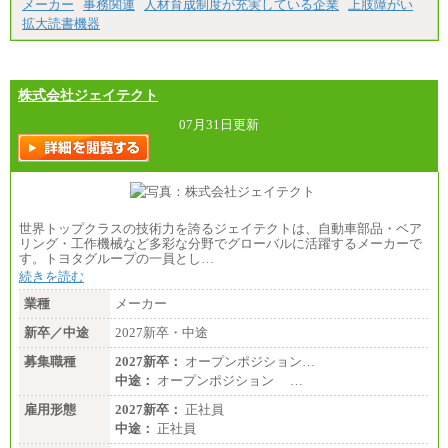
メーカー
事務関連
人材育成制度が充実している企業
上肢障がい
拡大読書機器
株式会社ジェイテクト
07月31日更新
世界トップクラスの技術力を誇るジェイテクトは、自動車部品・ベア
リング・工作機械など多彩な分野でグローバルに活躍するメーカーで
す。トヨタグループの一員とし…
続きを読む
業種
メーカー
新卒／中途
2027新卒・中途
募集職種
2027新卒：
オープンポジション…
中途：
オープンポジション …
雇用形態
2027新卒：
正社員
中途：
正社員