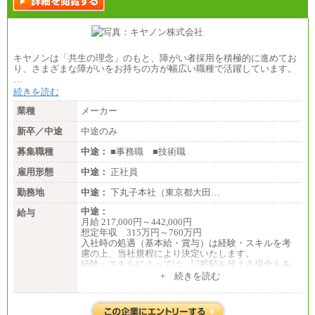
キヤノンは「共生の理念」のもと、障がい者採用を積極的に進めてお
り、さまざまな障がいをお持ちの方が幅広い職種で活躍しています。
…
続きを読む
業種
メーカー
新卒／中途
中途のみ
募集職種
中途：
■事務職 ■技術職
雇用形態
中途：
正社員
勤務地
中途：
下丸子本社（東京都大田…
中途：
給与
月給 217,000円～442,000円
想定年収 315万円～760万円
入社時の処遇（基本給・賞与）は経験・スキルを考
慮の上、当社規程により決定いたします。
経験・スキルによっては、記載額を超える場合もあ
ります。
+ 続きを読む
※試用期間中も給与に変更はございません。