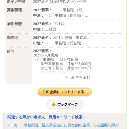
新卒／中途
2027新卒(既卒3年以内可)・中途
募集職種
2027新卒：
（1）事務職 （総…
中途：
（1）事務職（総合職・…
雇用形態
2027新卒：
正社員
中途：
正社員
勤務地
2027新卒：
本社：愛知 東京本…
中途：
（1）事務職（総合職・…
2027新卒：
給与
2025年4月実績
（1）事務職 （2）技術職
学部卒業相当：月給275,000円
修士修了相当：月給300,000円
高専卒業：月給233,000円
+ 続きを読む
（3）業務職
大学院修了・大学卒業：月給21万円
短期大学・専門学校（2年制）卒業：月給20万円
※博士修了の方については、専門性や担当業務を考
慮して給与を決定いたします
※試用期間中も給与に変更はございません
中途：
（1）事務職（総合職・正社員） （2）技術職（総
[関連する障がい者求人・採用キーワード検索]
合職・正社員）
月給 208,000円以上
メーカー
事務関連
新規事業進出に意欲的な企業
じん臓機能障が
経験、能力等を考慮し、弊社規定により決定