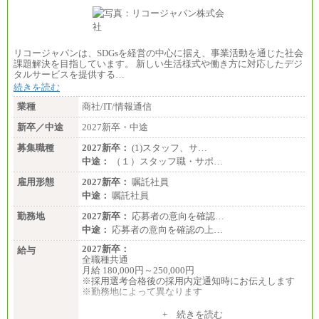
リコージャパンは、SDGsを経営の中心に据え、事業活動を通じた社会
課題解決を目指しています。 新しい生活様式や働き方に対応したデジ
タルサービスを提供する…
続きを読む
業種
商社/IT/情報通信
新卒／中途
2027新卒・中途
募集職種
2027新卒：
(1)スタッフ、サ…
中途：
（１）スタッフ職・サポ…
雇用形態
2027新卒：
嘱託社員
中途：
嘱託社員
勤務地
2027新卒：
応募者の意向を確認…
中途：
応募者の意向を確認の上…
2027新卒：
給与
全職種共通
月給 180,000円～250,000円
※採用選考合格後の採用内定通知時にお伝えします
※勤務地によって異なります
中途：
+ 続きを読む