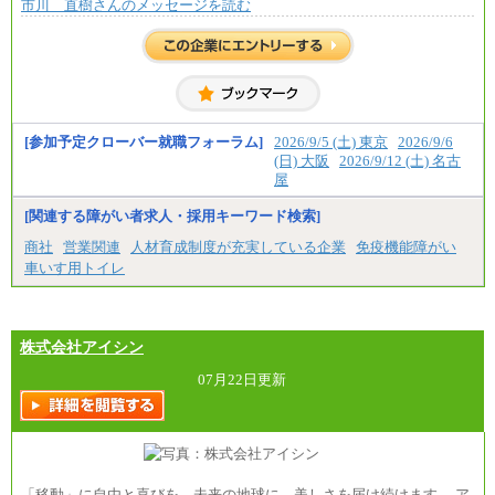
市川 直樹さんのメッセージを読む
[参加予定クローバー就職フォーラム]
2026/9/5 (土) 東京
2026/9/6
(日) 大阪
2026/9/12 (土) 名古
屋
[関連する障がい者求人・採用キーワード検索]
商社
営業関連
人材育成制度が充実している企業
免疫機能障がい
車いす用トイレ
株式会社アイシン
07月22日更新
「移動」に自由と喜びを。未来の地球に、美しさを届け続けます。 ア