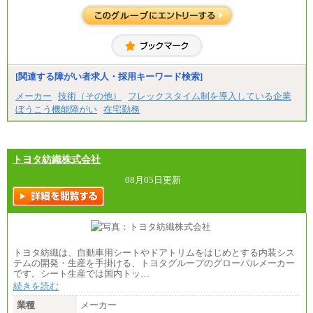
合には、時間外勤務手当を支給します。
※試用期間中も給与に変更はございません。
中途：
＜募集各社・全職種共通＞
月給21万円以上～
※試用期間中の給与に変更はありません。
[関連する障がい者求人・採用キーワード検索]
※経験・能力を考慮し、当社規定により決定いたし
メーカー
技術（その他）
フレックスタイム制を導入している企業
ます。
ぼうこう機能障がい
在宅勤務
トヨタ紡織株式会社
08月05日更新
トヨタ紡織は、自動車用シートやドアトリムをはじめとする内装シス
テムの開発・生産を手掛ける、トヨタグループのグローバルメーカー
です。シート生産では国内トッ…
続きを読む
業種
メーカー