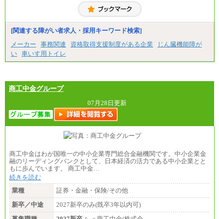
中途：
（１）一般事務職
月給 229,440 円以上
※試用期間中も給与に変更ございません。
[関連する障がい者求人・採用キーワード検索]
（２）生産補助職
月給 255,000円以上
メーカー
事務関連
資格取得支援制度がある企業
じん臓機能障が
※試用期間中も給与に変更ございません。
い
車いす用トイレ
商工中金グループ
07月28日更新
商工中金はわが国唯一の中小企業専門総合金融機関です。中小企業金
融のリーディングバンクとして、日本経済の活力である中小企業とと
もに歩んでいます。 商工中金…
続きを読む
業種
証券・金融・保険/その他
新卒／中途
2027新卒のみ(既卒3年以内可)
募集職種
2027新卒：
＜商工中金(株式会…