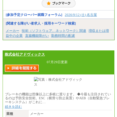
・高専卒（専攻科）／月給206,400円
・高専卒（本科）月給197,800円
・短大卒／月給197,800円
・専門卒（2年）／月給197,800円
[参加予定クローバー就職フォーラム]
2026/9/12 (土) 名古屋
※試用期間中も給与に変更はございません。
[関連する障がい者求人・採用キーワード検索]
中途：
メーカー
技術（ソフトウェア、ネットワーク）関連
増収または増
（１）（２）
益中の企業
直腸機能障がい
勤務時間の配慮
月給：270,000円～
想定年収：490万円～1,100万円
年収例：
・610万円/28歳・月給34万円
・1,090万円/38歳・月給59万円 *残業代・家族手当
株式会社アドヴィックス
対象外
07月29日更新
（３）
月給：190,000円～
想定年収：340万円～610万円
年収例：
・460万円/28歳・月給26万円
・520万円/32歳・月給29万円
（４）
ブレーキの機能は想像以上に多岐に渡ります。 ◆今最も注目されてい
月給：201,000円～
るのは予防安全技術。ESC（横滑り防止装置）やAEB（自動緊急ブレ
想定年収：360万円～680万円
ーキシステム）がこれに…
年収例：
続きを読む
・520万円/32歳・月給29万円
業種
メーカー
年収例は賞与含む、残業代・家族手当含まず