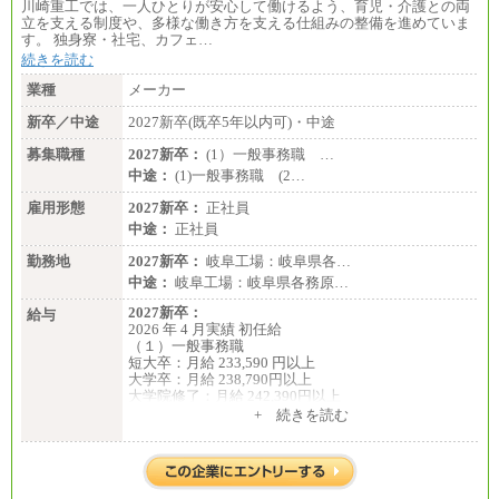
川崎重工では、一人ひとりが安心して働けるよう、育児・介護との両
立を支える制度や、多様な働き方を支える仕組みの整備を進めていま
す。 独身寮・社宅、カフェ…
続きを読む
業種
メーカー
新卒／中途
2027新卒(既卒5年以内可)・中途
募集職種
2027新卒：
(1）一般事務職 …
中途：
(1)一般事務職 (2…
雇用形態
2027新卒：
正社員
中途：
正社員
勤務地
2027新卒：
岐阜工場：岐阜県各…
中途：
岐阜工場：岐阜県各務原…
2027新卒：
給与
2026 年 4 月実績 初任給
（１）一般事務職
短大卒：月給 233,590 円以上
大学卒：月給 238,790円以上
大学院修了：月給 242,390円以上
※試用期間中も給与に変更ございません。
+ 続きを読む
（２）生産補助職
短大卒：月給 257,650 円以上
大学卒：月給 268,150円以上
大学院修了：月給 271,350円以上
※試用期間中も給与に変更ございません。