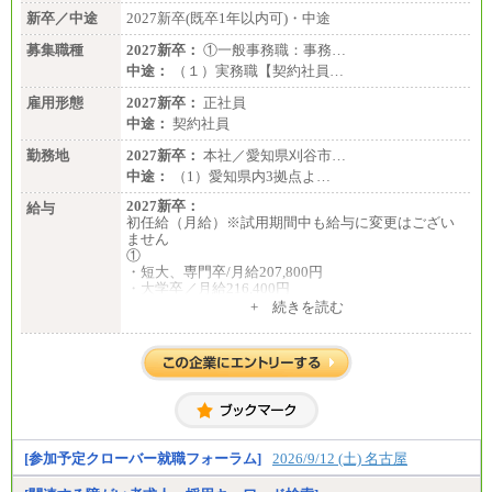
新卒／中途
2027新卒(既卒1年以内可)・中途
※キャリアや能力等を考慮の上、当社規定により確
定します
募集職種
2027新卒：
①一般事務職：事務…
※残業手当：別途支給
中途：
（１）実務職【契約社員…
※固定給に固定残業代含まず
※試用期間中も給与に変更なし
雇用形態
2027新卒：
正社員
中途：
契約社員
勤務地
2027新卒：
本社／愛知県刈谷市…
中途：
（1）愛知県内3拠点よ…
2027新卒：
給与
初任給（月給）※試用期間中も給与に変更はござい
ません
①
・短大、専門卒/月給207,800円
・大学卒／月給216,400円
※大学院修了は大学卒の金額を最低額とし、経験・
+ 続きを読む
能力を考慮のうえ当社規程に基づき決定いたしま
す。
②③
・修士了／月給301,000円
・大学卒／月給282,000円
※技術系応募における、博士課程修了は大学卒(また
は修士了)の金額を最低額とし、経験・能力を考慮の
うえ当社規程に基づき決定いたします。
[参加予定クローバー就職フォーラム]
2026/9/12 (土) 名古屋