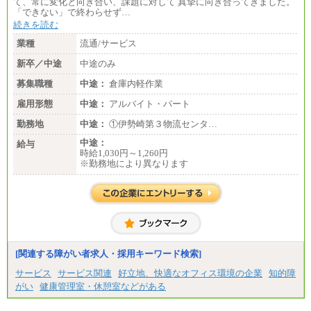
て、常に変化と向き合い、課題に対して 真摯に向き合ってきました。
「できない」で終わらせず…
続きを読む
業種
流通/サービス
新卒／中途
中途のみ
募集職種
中途：
倉庫内軽作業
雇用形態
中途：
アルバイト・パート
勤務地
中途：
①伊勢崎第３物流センタ…
中途：
給与
時給1,030円～1,260円
※勤務地により異なります
[関連する障がい者求人・採用キーワード検索]
サービス
サービス関連
好立地、快適なオフィス環境の企業
知的障
がい
健康管理室・休憩室などがある