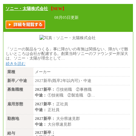
ソニー・太陽株式会社
【NEW】
08月05日更新
「ソニーの製品をつくる」事に障がいの有無は関係ない、障がいで難
しいところは会社が配慮する。創業当時ソニーのファウンダー井深大
は、ソニー・太陽が理念として…
続きを読む
業種
メーカー
新卒／中途
2027新卒(既卒2年以内可)・中途
募集職種
2027新卒：
①技術職 ②事務職
中途：
①技術職 ②製造職 ③…
雇用形態
2027新卒：
正社員
中途：
正社員
勤務地
2027新卒：
大分県速見郡
中途：
大分県速見郡
2027新卒：
給与