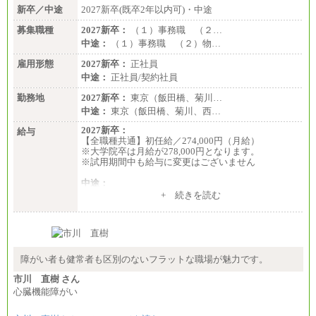
新卒／中途
2027新卒(既卒2年以内可)・中途
募集職種
2027新卒：
（１）事務職 （２…
中途：
（１）事務職 （２）物…
雇用形態
2027新卒：
正社員
中途：
正社員/契約社員
勤務地
2027新卒：
東京（飯田橋、菊川…
中途：
東京（飯田橋、菊川、西…
2027新卒：
給与
【全職種共通】初任給／274,000円（月給）
※大学院卒は月給が278,000円となります。
※試用期間中も給与に変更はございません
中途：
（１）～（４）274,000円（月給）～
+ 続きを読む
（５）235,000円（月給）～
※経験・年齢などを考慮のうえ、当社規程により優
遇します。
※業務内容・勤務形態に応じて、上記給与の範囲内
でご相談をさせていただく事があります
※試用期間中も給与に変更はございません
障がい者も健常者も区別のないフラットな職場が魅力です。
市川 直樹 さん
心臓機能障がい