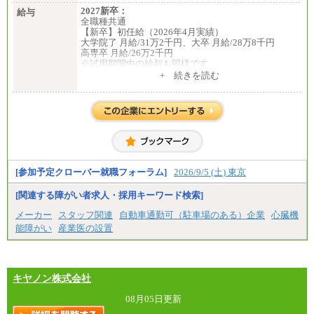
2027新卒：
給与
全職種共通
【新卒】初任給（2026年4月実績）
大学院了 月給/31万2千円、大卒 月給/28万8千円
高専卒 月給/26万2千円
※試用期間中の給与も同様です
中途：
+ 続きを読む
全職種共通
【中途】月給19万8千円～
※勤務地によって異なります。
※経験やスキルを考慮し、規定により決定します。
※試用期間中も給与に変更はございません。
[参加予定クローバー就職フォーラム]
2026/9/5 (土) 東京
[関連する障がい者求人・採用キーワード検索]
メーカー
スタッフ関連
自動車通勤可（駐車場のある）企業
心臓機
能障がい
産業医の設置
キヤノン株式会社
08月05日更新