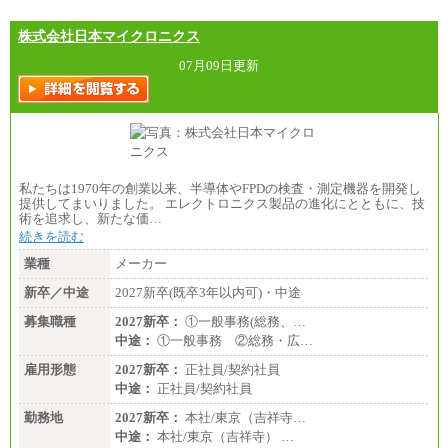
株式会社日本マイクロニクス
07月09日更新
私たちは1970年の創業以来、半導体やFPDの検査・測定機器を開発し
提供してまいりました。 エレクトロニクス製品の進化にとともに、技
術を追求し、新たな価…
続きを読む
業種
メーカー
新卒／中途
2027新卒(既卒3年以内可)・中途
募集職種
2027新卒：
①一般事務(総務、…
中途：
①一般事務 ②総務・広…
雇用形態
2027新卒：
正社員/契約社員
中途：
正社員/契約社員
勤務地
2027新卒：
本社/東京（吉祥寺…
中途：
本社/東京（吉祥寺） …