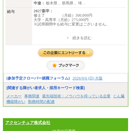
中途：
栃木県 、群馬県 、埼…
2027新卒：
給与
修士了 （月給）300,000円
大学・高専卒（月給）275,000円
※試用期間中も給与に変更はございません。
中途：
+ 続きを読む
修士了 （月給）300,000円
大学・高専卒（月給）275,000円
※試用期間中も給与に変更はございません。
[参加予定クローバー就職フォーラム]
2026/9/6 (日) 大阪
[関連する障がい者求人・採用キーワード検索]
メーカー
事務関連
最先端技術・ノウハウを持っている企業
じん臓
機能障がい
勤務時間の配慮
アクセンチュア株式会社