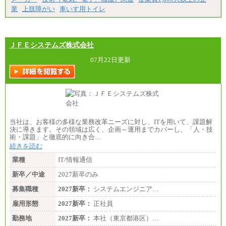
業
上肢障がい
車いす用トイレ
ＪＦＥシステムズ株式会社
07月22日更新
当社は、お客様の多様な業務改革ニーズに対し、ITを用いて、課題解
決に導きます。その領域は広く、企画～運用までカバーし、「人・技
術・課題」と徹底的に向き合…
続きを読む
業種
IT/情報通信
新卒／中途
2027新卒のみ
募集職種
2027新卒：
システムエンジニア…
雇用形態
2027新卒：
正社員
勤務地
2027新卒：
本社（東京都港区）…