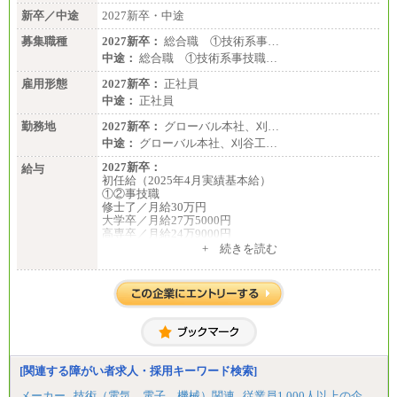
新卒／中途
2027新卒・中途
募集職種
2027新卒：
総合職 ①技術系事…
中途：
総合職 ①技術系事技職…
雇用形態
2027新卒：
正社員
中途：
正社員
勤務地
2027新卒：
グローバル本社、刈…
中途：
グローバル本社、刈谷工…
2027新卒：
給与
初任給（2025年4月実績基本給）
①②事技職
修士了／月給30万円
大学卒／月給27万5000円
高専卒／月給24万9000円
+ 続きを読む
③業務職
大学卒 月給21万4000円
短大卒 月給19万円
中途：
月給214,000円から360,000円（年収400万円から800
万円）
※経験スキルなどを考慮の上、当社規定により
決定
[関連する障がい者求人・採用キーワード検索]
※試用期間中も給与に変更はございません
メーカー
技術（電気、電子、機械）関連
従業員1,000人以上の企