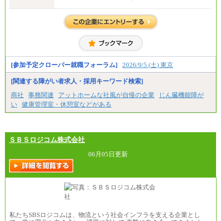
全職種共通
月給 200,000円～250,000円
入社時の処遇は経験・能力を考慮の上、当社規程に
より決定します。
具体的な金額は採用選考合格後に採用内定通知時に
お伝えします。
[参加予定クローバー就職フォーラム]
2026/9/5 (土) 東京
[関連する障がい者求人・採用キーワード検索]
商社
事務関連
アットホームな社風が自慢の企業
じん臓機能障が
い
健康管理室・休憩室などがある
ＳＢＳロジコム株式会社
06月05日更新
私たちSBSロジコムは、物流という社会インフラを支える企業とし