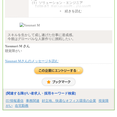
（1）ソリューション・エンジニア
【経験者】月給240,000円～450,000円
※地域や業務内容によって変動があります
+ 続きを読む
【未経験者】月給210,000円～340,000円
※地域や業務内容によって変動があります
（2）一般事務
月給210,000円～350,000円
※地域や業務内容によって変動があります
スキルを生かして成し遂げた仕事に達成感。
今後はグローバルな人脈作りに挑戦したい。
（3）庶務/軽作業
月給220,000円～250,000円
Yasunari M さん
聴覚障がい
※試用期間中も給与に変更はございません
Yasunari Mさんのメッセージを読む
[関連する障がい者求人・採用キーワード検索]
IT/情報通信
事務関連
好立地、快適なオフィス環境の企業
視覚障
がい
在宅勤務