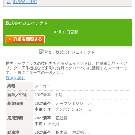
い
独身寮・社宅
試用期間中も給与に変更はございません
（3）技能職（正社員）
基本給
月給 182,400円以上
株式会社ジェイテクト
07月31日更新
世界トップクラスの技術力を誇るジェイテクトは、自動車部品・ベア
リング・工作機械など多彩な分野でグローバルに活躍するメーカーで
す。トヨタグループの一員とし…
続きを読む
業種
メーカー
新卒／中途
2027新卒・中途
募集職種
2027新卒：
オープンポジション…
中途：
オープンポジション …
雇用形態
2027新卒：
正社員
中途：
正社員
勤務地
2027新卒：
栃木県 、群馬県 …