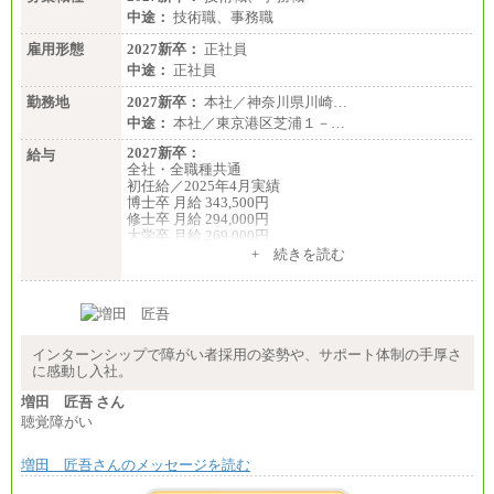
中途：
技術職、事務職
雇用形態
2027新卒：
正社員
中途：
正社員
勤務地
2027新卒：
本社／神奈川県川崎…
中途：
本社／東京港区芝浦１－…
2027新卒：
給与
全社・全職種共通
初任給／2025年4月実績
博士卒 月給 343,500円
修士卒 月給 294,000円
大学卒 月給 269,000円
※試用期間の給与に変更はございません
+ 続きを読む
中途：
経験・能力を考慮し、下記を下限として決定しま
す。
2025年新卒初任給 大学卒／月給 大学卒269,000円
インターンシップで障がい者採用の姿勢や、サポート体制の手厚さ
に感動し入社。
増田 匠吾 さん
聴覚障がい
増田 匠吾さんのメッセージを読む