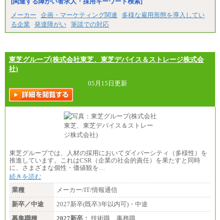
[関連する障がい者求人・採用キーワード検索]
中途：
（1）月給 246,660円
メーカー
企画・マーケティング関連
多様な雇用形態を導入してい
（2）時間給 1,500円/月給モデル\337,000～
る企業
発達障がい
筆談での対応
東芝グループ(株式会社東芝、東芝デバイス＆ストレージ株式会
社)
05月15日更新
東芝グループでは、人材の採用においてダイバーシティ（多様性）を
推進しています。これはCSR（企業の社会的責任）を果たすと同時
に、さまざまな個性・価値観を…
続きを読む
業種
メーカー/IT/情報通信
新卒／中途
2027新卒(既卒3年以内可)・中途
募集職種
2027新卒：
技術職、事務職