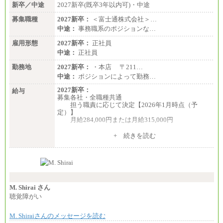
新卒／中途
2027新卒(既卒3年以内可)・中途
募集職種
2027新卒：
＜富士通株式会社＞…
中途：
事務職系のポジションな…
雇用形態
2027新卒：
正社員
中途：
正社員
勤務地
2027新卒：
・本店 〒211…
中途：
ポジションによって勤務…
2027新卒：
給与
募集各社・全職種共通
担う職責に応じて決定【2026年1月時点（予
定）】
月給284,000円または月給315,000円
※入社後早期から、自律的な業務遂行が求めら
+ 続きを読む
れる職務を担う方については、月額給与315,000円で
す。
なお、高度なスキルや専門性を持ち、より高
い職責を担う方については、さらに高い金額を個別
に設定します。
※習熟度を上げるための育成が一定期間必要で
上司の指示に基づき職務を遂行する方については、
M. Shirai さん
月額給与284,000円となります。
聴覚障がい
※個別に設定する給与については、選考の過程
で決定していきます。
M. Shiraiさんのメッセージを読む
※上記に加え、所定労働時間外に勤務をした場