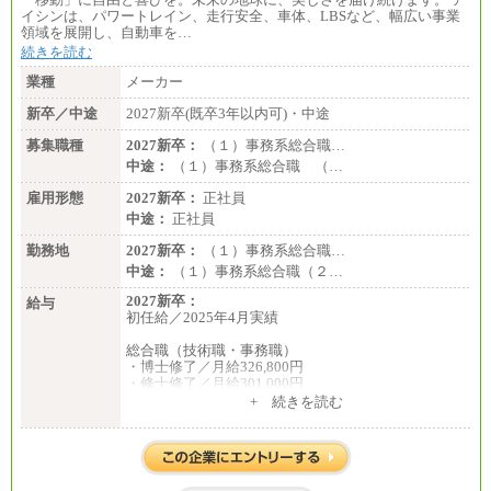
イシンは、パワートレイン、走行安全、車体、LBSなど、幅広い事業
領域を展開し、自動車を…
続きを読む
業種
メーカー
新卒／中途
2027新卒(既卒3年以内可)・中途
募集職種
2027新卒：
（１）事務系総合職…
中途：
（１）事務系総合職 （…
雇用形態
2027新卒：
正社員
中途：
正社員
勤務地
2027新卒：
（１）事務系総合職…
中途：
（１）事務系総合職（２…
2027新卒：
給与
初任給／2025年4月実績
総合職（技術職・事務職）
・博士修了／月給326,800円
・修士修了／月給301,000円
・大学卒／月給282,000円
+ 続きを読む
・高専卒（専攻科）／月給282,000円
・高専卒（本科）／月給256,000円
一般事務職
・博士修了、修士修了、大学卒／月給206,400円