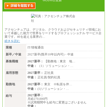
08月06日更新
アクセンチュアは、デジタル、クラウドおよびセキュリティ領域にお
いて卓越した能力で世界をリードするプロフェッショナル サービス企
業です。40を超える業界の…
続きを読む
業種
IT/情報通信
新卒／中途
2027新卒(既卒10年以内可)・中途
募集職種
2027新卒：
【勤務地：東京 地…
中途：
（1）ソリューション・…
雇用形態
2027新卒：
正社員
中途：
正社員/契約社員
勤務地
2027新卒：
東京 ※転居を伴…
中途：
(1)ソリューション・…
2027新卒：
給与
月給270,000円
※試用期間中も給与に変更はございません
中途：