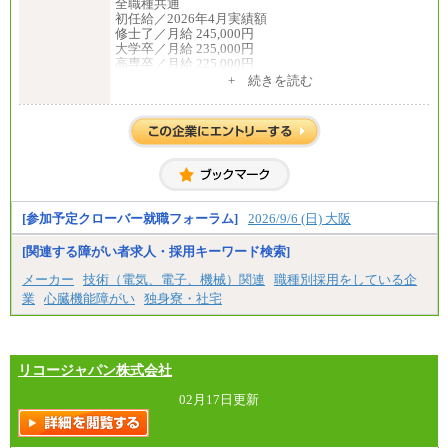
全職種共通
初任給／2026年4月実績額
修士了／月給 245,000円
大学卒／月給 235,000円
高専卒／月給 225,000円
短大卒／月給 210,000円
+ 続きを読む
専門卒／月給 210,000円
※試用期間中も給与に変更はございません
※博士課程修了者は修士卒の金額を最低額とし、経
験・能力を考慮のうえ、当社規程に基づき決定いた
します
中途：
全職種共通
月給200,000円～350,000円
基本給は能力、過去の職歴を考慮の上、当社規定に
[参加予定クローバー就職フォーラム]
2026/9/6 (日) 大阪
基づき決定します。
※試用期間中も給与に変更はございません
[関連する障がい者求人・採用キーワード検索]
メーカー
技術（電気、電子、機械）関連
職種別採用をしている企
業
心臓機能障がい
独身寮・社宅
リコージャパン株式会社
02月17日更新