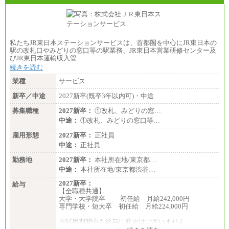
私たちJR東日本ステーションサービスは、首都圏を中心にJR東日本の
駅の改札口やみどりの窓口等の駅業務、JR東日本営業研修センター及
びJR東日本運輸収入管…
続きを読む
業種
サービス
新卒／中途
2027新卒(既卒3年以内可)・中途
募集職種
2027新卒：
①改札、みどりの窓…
中途：
①改札、みどりの窓口等…
雇用形態
2027新卒：
正社員
中途：
正社員
勤務地
2027新卒：
本社所在地/東京都…
中途：
本社所在地/東京都渋谷…
2027新卒：
給与
【全職種共通】
大学・大学院卒 初任給 月給242,000円
専門学校・短大卒 初任給 月給224,000円
※試用期間中も給与に変更はございません