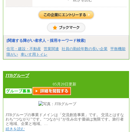
中途：
【正社員】
[全国社員]月給348,000円～
[地域社員]月給295,000円～
※試用期間中も給与に変更はございません
【契約社員】月給200,000円～
[関連する障がい者求人・採用キーワード検索]
住宅・建設・不動産
営業関連
社員の勤続年数の長い企業
平衡機能
障がい
車いす用トイレ
JTBグループ
05月20日更新
JTBグループの事業ドメインは「交流創造事業」です。 交流とはすな
わち“つながり”です。“つながり”が生み出す価値は無限です。旅行者
と地域、企業と地域、…
続きを読む