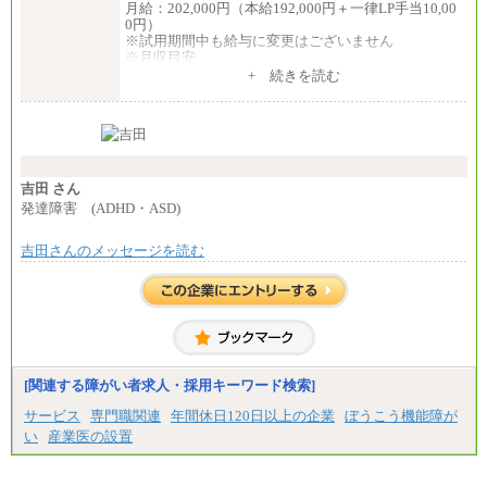
月給：202,000円（本給192,000円＋一律LP手当10,00
0円）
※試用期間中も給与に変更はございません
※月収目安
月給：202,000円
+ 続きを読む
夜勤手当：28,000円（月4回）※1回7,000円、実際の
夜勤回数により変動
東京都居住支援特別手当：20,000円（※支給期間・
条件あり）
---
計：250,000円
吉田 さん
■その他職種共通
発達障害 (ADHD・ASD)
月給：25万3,400円～
※固定残業代20時間分を手当に含む(33,900円～)
吉田さんのメッセージを読む
※20時間を超過した場合は別途支給
※試用期間中も給与に変更はございません
中途：
(1)(2)月給：25万3400円～28万5900円
※固定残業代20時間分を手当に含む(33,900円～38,20
0円)
※20時間を超過した場合は別途支給
※試用期間中も給与に変更はございません
[関連する障がい者求人・採用キーワード検索]
サービス
専門職関連
年間休日120日以上の企業
ぼうこう機能障が
い
産業医の設置