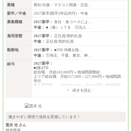
業種
商社/出版・マスコミ関連・広告…
新卒／中途
2027新卒(既卒3年以内可)・中途
募集職種
2027新卒：
各社・各コースによ…
中途：
■（株）ＪＴＢ ①法人…
雇用形態
2027新卒：
正社員/契約社員
中途：
正社員/契約社員
勤務地
2027新卒：
■JTB 沖縄を除…
中途：
①埼玉、千葉、東京、神…
2027新卒：
給与
■(株)JTB
総合職 月給242,000円＋地域間調整給
エリア総合職 月給217,000～227,000円＋地域間調
整給
個人専門職 月給202,000～202,000円＋地域間調
整給
+ 続きを読む
※詳細はJTBキャリアサイトよりご確認ください。
■(株)JTB商事
総合職 月給208,000～235,000円
エリア総合職 月給180,000～205,000円＋地域手当
※詳細はJTBキャリアサイトよりご確認ください。
働きやすい環境で成長を実感しています！
■(株)JTBパブリッシング ※2027年新卒募集終了
貫井 光 さん
総合職 月給271,000円
聴覚障害