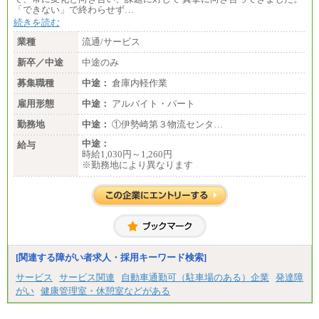
総合職 月給186,000～194,000円＋地域手当
「できない」で終わらせず…
※詳細はJTBキャリアサイトよりご確認ください。
続きを読む
■I&Jデジタルイノベーション(株)
業種
流通/サービス
総合職 月給224,500～242,600円＋地域手当
※詳細はJTBキャリアサイトよりご確認ください。
新卒／中途
中途のみ
＜有期社員コース＞
募集職種
中途：
倉庫内軽作業
■(株)JTBビジネストランスフォーム
雇用形態
有期契約職 月給185,000～195,000円
中途：
アルバイト・パート
※詳細はJTBキャリアサイトよりご確認ください。
勤務地
中途：
①伊勢崎第３物流センタ…
■(株)JTBパブリッシング ※2027年新卒募集終了
中途：
給与
総合職 月給241,000円
時給1,030円～1,260円
中途：
※勤務地により異なります
①月給227,000円以上
②月給212,000円以上
③月給172,500円以上
④月給23万円～37万円
⑤月給20万円～25万円
⑥月給33万円～48万円
⑦月給271,000円以上
⑧～⑮月給200,000円〜月給400,000円
⑯月給185,000円以上
[関連する障がい者求人・採用キーワード検索]
⑰月給237,000円以上
⑱月給212,000円以上
サービス
サービス関連
自動車通勤可（駐車場のある）企業
発達障
⑲東京：月給202,000 円以上 、京都：月給193,000 円
がい
健康管理室・休憩室などがある
以上
⑳月給205,000円以上
㉑月給185,000 円以上