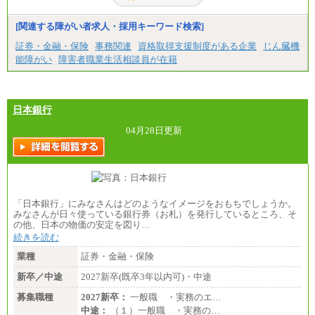
[関連する障がい者求人・採用キーワード検索]
証券・金融・保険
事務関連
資格取得支援制度がある企業
じん臓機
能障がい
障害者職業生活相談員が在籍
日本銀行
04月28日更新
「日本銀行」にみなさんはどのようなイメージをおもちでしょうか。
みなさんが日々使っている銀行券（お札）を発行しているところ、そ
の他、日本の物価の安定を図り…
続きを読む
業種
証券・金融・保険
新卒／中途
2027新卒(既卒3年以内可)・中途
募集職種
2027新卒：
一般職 ・実務のエ…
中途：
（１）一般職 ・実務の…