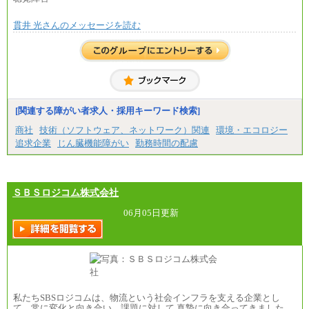
■(株)JTBビジネストラベルソリューションズ
貫井 光さんのメッセージを読む
総合職 月給220,000～230,000円＋地域間調整給
エリア総合職 月給206,000円～214,000＋地域間調
整給
※詳細はJTBキャリアサイトよりご確認ください。
■(株)JTBコミュニケーションデザイン
総合職 月給230,000円
みなし残業手当：20,000円（一律支給）※みなし
残業手当の残業時間は10.43時間。
[関連する障がい者求人・採用キーワード検索]
※超過勤務手当：みなし残業時間を超える残業時
商社
技術（ソフトウェア、ネットワーク）関連
環境・エコロジー
間に応じて、時間外手当等を支給。
追求企業
じん臓機能障がい
勤務時間の配慮
エリアサポート職 月給188,000円
※超過勤務手当：残業時間については全額時間外
手当を支給。
ＳＢＳロジコム株式会社
■（株）JTBグローバルマーケティング＆トラベル
総合職 月給242,000円＋地域間調整給
訪日事業職 月給202,000～227,000円＋地域間調整
06月05日更新
給
※詳細はJTBキャリアサイトよりご確認ください。
■(株)JTBビジネストランスフォーム
総合職 月給205,000～225,000円＋地域間調整給
エリア総合職 月給185,000円＋地域間調整給
※詳細はJTBキャリアサイトよりご確認ください。
私たちSBSロジコムは、物流という社会インフラを支える企業とし
■(株)JTBデータサービス ※2027年新卒募集終了
て、常に変化と向き合い、課題に対して 真摯に向き合ってきました。