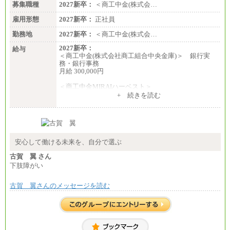
募集職種
2027新卒：
＜商工中金(株式会…
雇用形態
2027新卒：
正社員
勤務地
2027新卒：
＜商工中金(株式会…
2027新卒：
給与
＜商工中金(株式会社商工組合中央金庫)＞ 銀行実
務・銀行事務
月給 300,000円
＜商工中金MIRAIハーベスト＞
月給 230,000円
+ 続きを読む
※試用期間中も給与に変更はございません
安心して働ける未来を、自分で選ぶ
古賀 翼 さん
下肢障がい
古賀 翼さんのメッセージを読む