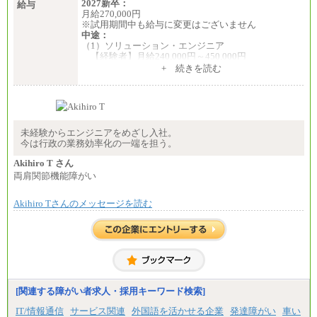
2027新卒：
給与
月給270,000円
※試用期間中も給与に変更はございません
中途：
（1）ソリューション・エンジニア
【経験者】月給240,000円～450,000円
※地域や業務内容によって変動があります
+ 続きを読む
【未経験者】月給210,000円～340,000円
※地域や業務内容によって変動があります
（2）一般事務
月給210,000円～350,000円
※地域や業務内容によって変動があります
未経験からエンジニアをめざし入社。
今は行政の業務効率化の一端を担う。
（3）庶務/軽作業
月給220,000円～250,000円
Akihiro T さん
両肩関節機能障がい
※試用期間中も給与に変更はございません
Akihiro Tさんのメッセージを読む
[関連する障がい者求人・採用キーワード検索]
IT/情報通信
サービス関連
外国語を活かせる企業
発達障がい
車い