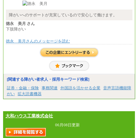
障がいへのサポートが充実しているので安心して働けます。
徳永 美月 さん
下肢障がい
徳永 美月さんのメッセージを読む
[関連する障がい者求人・採用キーワード検索]
証券・金融・保険
事務関連
外国語を活かせる企業
音声言語機能障
がい
拡大読書機器
大和ハウス工業株式会社
06月08日更新