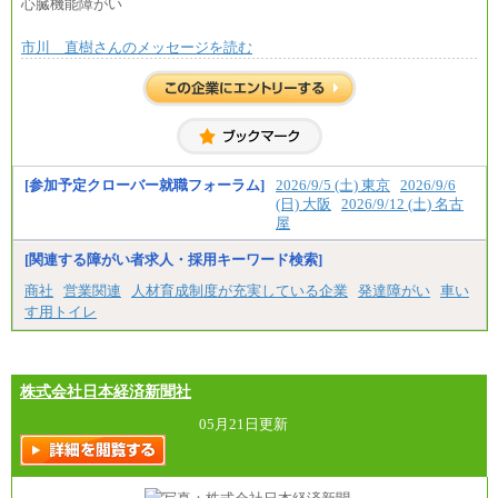
心臓機能障がい
市川 直樹さんのメッセージを読む
[参加予定クローバー就職フォーラム]
2026/9/5 (土) 東京
2026/9/6
(日) 大阪
2026/9/12 (土) 名古
屋
[関連する障がい者求人・採用キーワード検索]
商社
営業関連
人材育成制度が充実している企業
発達障がい
車い
す用トイレ
株式会社日本経済新聞社
05月21日更新