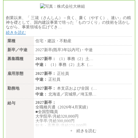
創業以来、「 三箴（さんしん）－良く、廉く（やすく）、速い」の精
神を礎として、国内建設事業で培った「ものづくり」の技術を活かし
ながら、事業領域を広げてき…
続きを読む
業種
住宅・建設・不動産
新卒／中途
2027新卒(既卒3年以内可)・中途
募集職種
2027新卒：
（1）事務（2）土…
中途：
（1）事務（2）土木（…
雇用形態
2027新卒：
正社員
中途：
正社員
勤務地
2027新卒：
本支店および全国（…
中途：
北海道／宮城県／埼玉県…
2027新卒：
給与
全職種共通（2026年4月実績）
■全国型職員
大学院卒/月給320,000円
大学卒/月給300,000円
短大・高専卒/月給270,000円
+ 続きを読む
■拠点型職員※