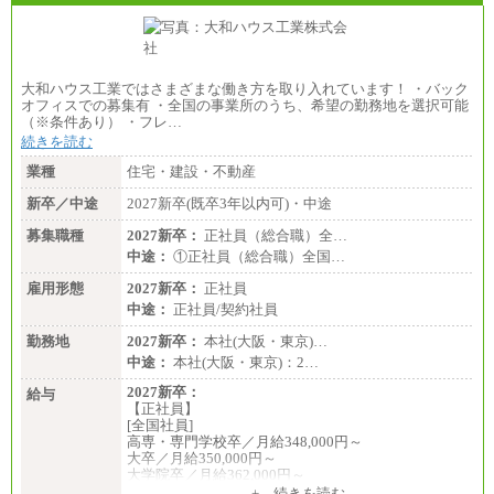
大和ハウス工業ではさまざまな働き方を取り入れています！ ・バック
オフィスでの募集有 ・全国の事業所のうち、希望の勤務地を選択可能
（※条件あり） ・フレ…
続きを読む
業種
住宅・建設・不動産
新卒／中途
2027新卒(既卒3年以内可)・中途
募集職種
2027新卒：
正社員（総合職）全…
中途：
①正社員（総合職）全国…
雇用形態
2027新卒：
正社員
中途：
正社員/契約社員
勤務地
2027新卒：
本社(大阪・東京)…
中途：
本社(大阪・東京)：2…
2027新卒：
給与
【正社員】
[全国社員]
高専・専門学校卒／月給348,000円～
大卒／月給350,000円～
大学院卒／月給362,000円～
[地域社員]月給295,000円～
+ 続きを読む