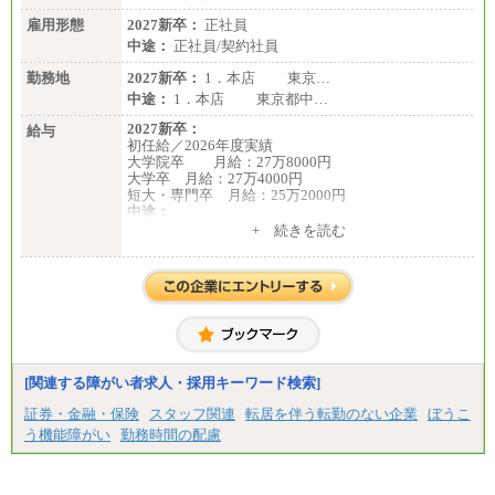
雇用形態
2027新卒：
正社員
中途：
正社員/契約社員
勤務地
2027新卒：
1．本店 東京…
中途：
1．本店 東京都中…
2027新卒：
給与
初任給／2026年度実績
大学院卒 月給：27万8000円
大学卒 月給：27万4000円
短大・専門卒 月給：25万2000円
中途：
（１）（２）共通
+ 続きを読む
月給：24万0000円～34万8420円
※職務経験等を考慮し決定いたします。
※試用期間中も給与に変更はございません
[関連する障がい者求人・採用キーワード検索]
証券・金融・保険
スタッフ関連
転居を伴う転勤のない企業
ぼうこ
う機能障がい
勤務時間の配慮