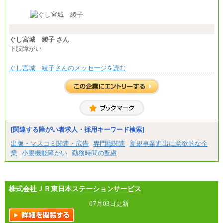
月給370,000円～
※経験・能力等を考慮の上、当社規定により決定し
ます。
※試用期間中も給与に変更はございません。
※想定年収 6,000,000円～（住居費補助、子手当など
の各種手当を含む金額です）
ぐし宮城 綾子 さん
下肢障がい
ぐし宮城 綾子さんのメッセージを読む
[関連する障がい者求人・採用キーワード検索]
出版・マスコミ関連・広告
専門職関連
新規事業進出に意欲的な企
業
小腸機能障がい
勤務時間の配慮
株式会社ＪＲ東日本ステーションサービス
07月03日更新