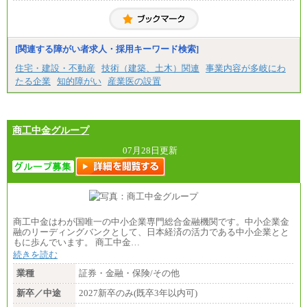
大学院卒/月給256,000円～288,000円
大学卒/月給240,000円～270,000円
短大・高専卒/月給216,000円～243,000円
■特定職員※
[関連する障がい者求人・採用キーワード検索]
大学院卒/月給234,000円～263,000円
大学卒/月給219,000円～246,000円
住宅・建設・不動産
技術（建築、土木）関連
事業内容が多岐にわ
短大・高専卒/月給197,000円～222,000円
たる企業
知的障がい
産業医の設置
※拠点型職員、特定職員の給与は、生活の拠点が定
まることによるメリットおよび地域ごとの生計費な
どの地域差指数を勘案して拠点ごとに定めていま
す。
商工中金グループ
中途：
全職種共通
07月28日更新
月給制
226,600円～390,100円（勤務地域等により異なりま
す）
・ご経験やスキルを考慮し、選考の中で決定いたし
ます。
・試用期間中も同額支給します。
商工中金はわが国唯一の中小企業専門総合金融機関です。中小企業金
融のリーディングバンクとして、日本経済の活力である中小企業とと
もに歩んでいます。 商工中金…
続きを読む
業種
証券・金融・保険/その他
新卒／中途
2027新卒のみ(既卒3年以内可)