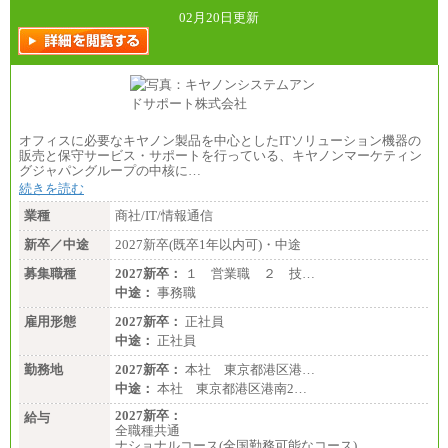
02月20日更新
オフィスに必要なキヤノン製品を中心としたITソリューション機器の
販売と保守サービス・サポートを行っている、キヤノンマーケティン
グジャパングループの中核に…
続きを読む
業種
商社/IT/情報通信
新卒／中途
2027新卒(既卒1年以内可)・中途
募集職種
2027新卒：
１ 営業職 ２ 技…
中途：
事務職
雇用形態
2027新卒：
正社員
中途：
正社員
勤務地
2027新卒：
本社 東京都港区港…
中途：
本社 東京都港区港南2…
2027新卒：
給与
全職種共通
ナショナルコース(全国勤務可能なコース)