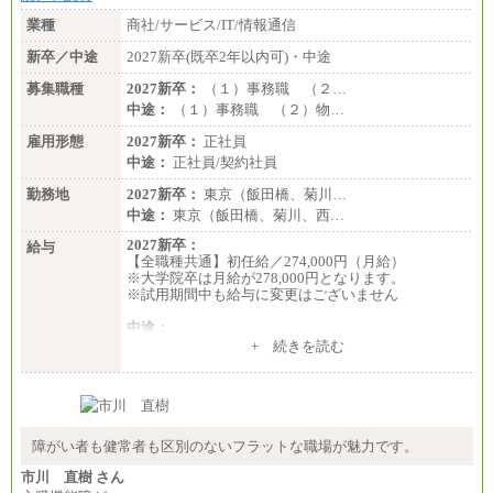
業種
商社/サービス/IT/情報通信
新卒／中途
2027新卒(既卒2年以内可)・中途
募集職種
2027新卒：
（１）事務職 （２…
中途：
（１）事務職 （２）物…
雇用形態
2027新卒：
正社員
中途：
正社員/契約社員
勤務地
2027新卒：
東京（飯田橋、菊川…
中途：
東京（飯田橋、菊川、西…
2027新卒：
給与
【全職種共通】初任給／274,000円（月給）
※大学院卒は月給が278,000円となります。
※試用期間中も給与に変更はございません
中途：
（１）～（４）274,000円（月給）～
+ 続きを読む
（５）235,000円（月給）～
※経験・年齢などを考慮のうえ、当社規程により優
遇します。
※業務内容・勤務形態に応じて、上記給与の範囲内
でご相談をさせていただく事があります
※試用期間中も給与に変更はございません
障がい者も健常者も区別のないフラットな職場が魅力です。
市川 直樹 さん