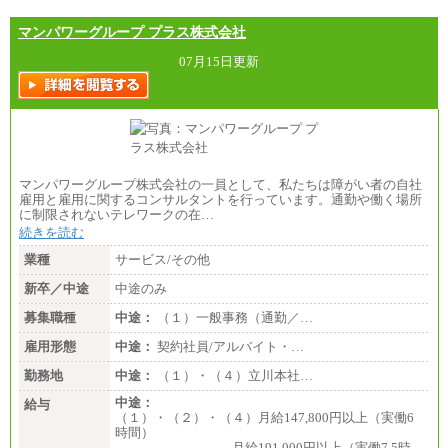
㉒月給185,000 円以上
㉓月給224,500円以上
マンパワーグループ プラス株式会社
※全コース共通※ 能力・経験・勤務地などにより
異なります
07月15日更新
※試用期間中も給与に変更はございません。
マンパワーグループ株式会社の一員として、私たちは障がい者の自社
雇用と雇用に関するコンサルタントを行っています。通勤や働く場所
に制限されないテレワークの在…
続きを読む
業種
サービス/その他
新卒／中途
中途のみ
募集職種
中途：
（１）一般事務（通勤／…
雇用形態
中途：
契約社員/アルバイト・…
勤務地
中途：
（１）・（４）立川本社…
中途：
給与
（１）・（２）・（４）月給147,800円以上（実働6
時間）
月給191,000円以上（実働7.5時