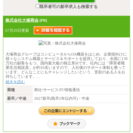
既卒者可の新卒求人も検索する
株式会社大塚商会
[PR]
07月29日更新
大塚商会グループはコンピュータからOA機器をはじめ、企業様向けに
様々なシステム構築とサービス＆サポートを提供しており、全国に130
万社の顧客をもつ、国内最大級の独立系SIです。社内には「障害者職
業生活相談員」が約10名いますので、入社後のサポート体制も整って
います。どんなことにもチャレンジしたいという、意欲のある人をお
待ちしています。…
続きを読む
業種
商社/サービス/IT/情報通信
新卒／中途
2027新卒(既卒2年以内可)・中途