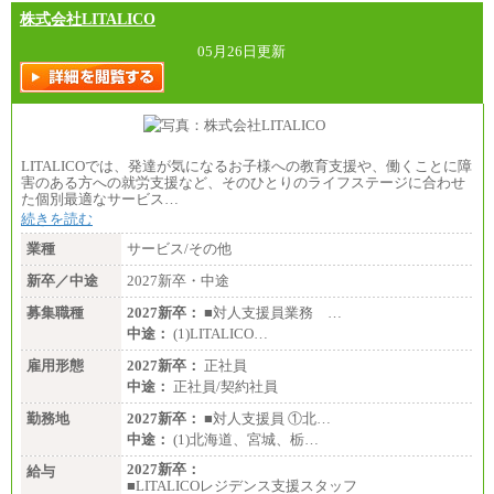
株式会社LITALICO
05月26日更新
LITALICOでは、発達が気になるお子様への教育支援や、働くことに障
害のある方への就労支援など、そのひとりのライフステージに合わせ
た個別最適なサービス…
続きを読む
業種
サービス/その他
新卒／中途
2027新卒・中途
募集職種
2027新卒：
■対人支援員業務 …
中途：
(1)LITALICO…
雇用形態
2027新卒：
正社員
中途：
正社員/契約社員
勤務地
2027新卒：
■対人支援員 ①北…
中途：
(1)北海道、宮城、栃…
2027新卒：
給与
■LITALICOレジデンス支援スタッフ