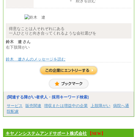
中途：
+ 続きを読む
【全職種共通】
大学・大学院卒 初任給 月給242,000円
専門学校・短大卒 初任給 月給224,000円
最終学歴に応じ、上記新卒給与（高卒の場合は、月
給211,000円）を基本給とし、年齢や学歴などを考慮
して算定した調整手当を加算した額
得意なことは人それぞれにある
一人ひとりと向き合ってくれるような会社選びを
※試用期間中も給与に変更はございません
鈴木 遼 さん
右下肢障がい
鈴木 遼さんのメッセージを読む
[関連する障がい者求人・採用キーワード検索]
サービス
販売関連
増収または増益中の企業
上肢障がい
病院へ通
院配慮
キヤノンシステムアンドサポート株式会社
【NEW】