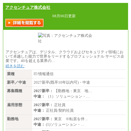
アクセンチュア株式会社
08月06日更新
アクセンチュアは、デジタル、クラウドおよびセキュリティ領域にお
いて卓越した能力で世界をリードするプロフェッショナル サービス企
業です。40を超える業界の…
続きを読む
業種
IT/情報通信
新卒／中途
2027新卒(既卒10年以内可)・中途
募集職種
2027新卒：
【勤務地：東京 地…
中途：
（1）ソリューション・…
雇用形態
2027新卒：
正社員
中途：
正社員/契約社員
勤務地
2027新卒：
東京 ※転居を伴…
中途：
(1)ソリューション・…