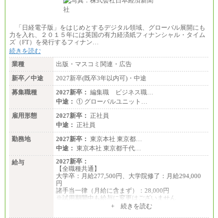
「日経電子版」をはじめとするデジタル領域、グローバル展開にも
力を入れ、２０１５年には英国の有力経済紙フィナンシャル・タイム
ズ（FT）を発行するフィナン…
続きを読む
業種
出版・マスコミ関連・広告
新卒／中途
2027新卒(既卒3年以内可)・中途
募集職種
2027新卒：
編集職 ビジネス職…
中途：
① グローバルユニット…
雇用形態
2027新卒：
正社員
中途：
正社員
勤務地
2027新卒：
東京本社 東京都…
中途：
東京本社 東京都千代…
2027新卒：
給与
【全職種共通】
大学卒：月給277,500円、大学院修了：月給294,000
円
諸手当一律（月給に含まず）：28,000円
※試用期間中も給与に変更はございません
中途：
+ 続きを読む
【全職種共通】