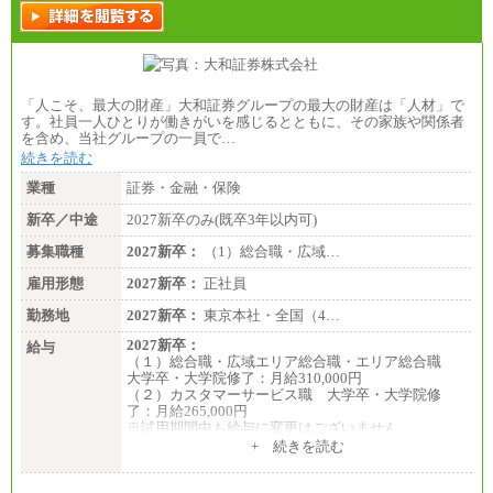
「人こそ、最大の財産」大和証券グループの最大の財産は「人材」で
す。社員一人ひとりが働きがいを感じるとともに、その家族や関係者
を含め、当社グループの一員で…
続きを読む
業種
証券・金融・保険
新卒／中途
2027新卒のみ(既卒3年以内可)
募集職種
2027新卒：
（1）総合職・広域…
雇用形態
2027新卒：
正社員
勤務地
2027新卒：
東京本社・全国（4…
2027新卒：
給与
（１）総合職・広域エリア総合職・エリア総合職
大学卒・大学院修了：月給310,000円
（２）カスタマーサービス職 大学卒・大学院修
了：月給265,000円
※試用期間中も給与に変更はございません
+ 続きを読む