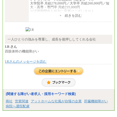
大学院卒 月給278,000円／大学卒 月給260,000円／短
大・高専・専門卒 月給235,000円
※試用期間中も給与に変更はございません
+ 続きを読む
エリアコース(一定地域であれば移動可能なコース)
大学院卒 月給264,000円／大学卒 月給250,000円／短
大・高専・専門卒 月給225,000円
※試用期間中も給与に変更はございません
中途：
月給：250,000円～400,000円
一人ひとりの強みを尊重し、成長を後押ししてくれる会社
想定年収：4,000,000円～6,000,000円
※試用期間中も給与に変更はございません。
I.R さん
四肢体幹の機能障がい
I.Rさんのメッセージを読む
[関連する障がい者求人・採用キーワード検索]
商社
営業関連
アットホームな社風が自慢の企業
肝臓機能障がい
病院へ通院配慮