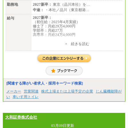
勤務地
2027新卒：
東京（品川本社）を…
中途：
・本社／品川（東京都港…
2027新卒：
給与
（初任給：2025年4月実績）
修士了：月給29万4,000円
学部卒：月給27万
高専卒：月給24万4,000円
+ 続きを読む
中途：
月給 250,000円～350,000円
想定年収 420万円～600万円
入社時の処遇（基本給・賞与）は経験・スキルを考
慮の上、当社規程に従い決定いたします。
経験・スキルによっては、記載額を超える場合もあ
ります。
※試用期間中も給与に変更はございません。
[関連する障がい者求人・採用キーワード検索]
メーカー
営業関連
株式上場または上場予定の企業
じん臓機能障が
い
車いす用トイレ
大和証券株式会社
05月09日更新