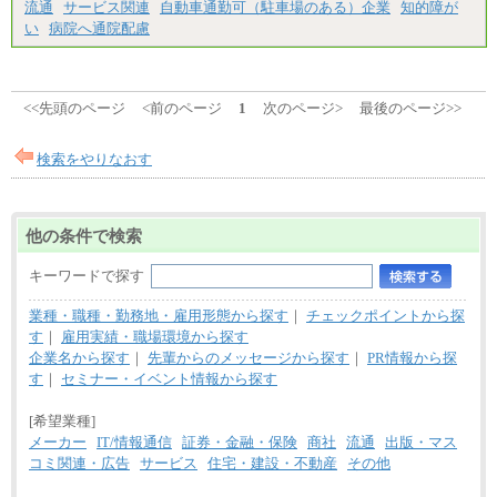
流通
サービス関連
自動車通勤可（駐車場のある）企業
知的障が
い
病院へ通院配慮
<<先頭のページ
<前のページ
1
次のページ>
最後のページ>>
検索をやりなおす
他の条件で検索
キーワードで探す
業種・職種・勤務地・雇用形態から探す
｜
チェックポイントから探
す
｜
雇用実績・職場環境から探す
企業名から探す
｜
先輩からのメッセージから探す
｜
PR情報から探
す
｜
セミナー・イベント情報から探す
[希望業種]
メーカー
IT/情報通信
証券・金融・保険
商社
流通
出版・マス
コミ関連・広告
サービス
住宅・建設・不動産
その他