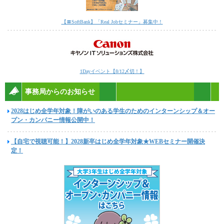
【〓SoftBank】「Real Jobセミナー」募集中！
1Dayイベント【8/12〆切！】
事務局からのお知らせ
2028はじめ全学年対象！障がいのある学生のためのインターンシップ＆オー
プン・カンパニー情報公開中！
【自宅で視聴可能！】2028新卒はじめ全学年対象★WEBセミナー開催決
定！