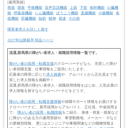
[雇用実績]
視覚
聴覚
平衡機能
音声言語機能
上肢
下肢
体幹機能
心臓機
能
呼吸器機能
じん臓機能
ぼうこう機能
直腸機能
小腸機能
免
疫機能
肝臓機能
知的
精神
発達
その他
障害者求人を詳しく探す
2027年以降新卒 特設ページ
流通,群馬県の障がい者求人・就職採用情報一覧です。
障がい者の採用・転職支援
のクローバーナビなら、充実した障が
い者就職支援、仕事情報をご提供いたします。
応募者の障害に応じた
求人検索
や、アルバイトから正社員まで充
実した求人情報を掲載中！
流通,群馬県の障がい者求人・就職採用情報をはじめ、人気企業の
求人情報を探すならクローバーナビをどうぞ。
障がい者の採用・転職支援情報
や就職サポート情報をお届けする
クローバーナビ。 新卒採用からアルバイト、正社員、中途採用ま
で、
障がい者の採用・転職情報
をご紹介。 身体・視覚・聴覚など
に障がいのある方の雇用実績や、希望勤務地、メーカー・ ITなど
の業種別情報、 更にはエンジニアや事務関連などの職種情報ま