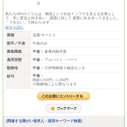
私たちSBSロジコムは、物流という社会インフラを支える企業とし
て、常に変化と向き合い、課題に対して 真摯に向き合ってきました。
「できない」で終わらせず…
続きを読む
業種
流通/サービス
新卒／中途
中途のみ
募集職種
中途：
倉庫内軽作業
雇用形態
中途：
アルバイト・パート
勤務地
中途：
①伊勢崎第３物流センタ…
中途：
給与
時給1,030円～1,260円
※勤務地により異なります
[関連する障がい者求人・採用キーワード検索]