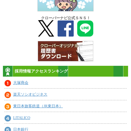
クローバーナビ公式ＳＮＳ！
採用情報アクセスランキング
大塚商会
楽天ソシオビジネス
東日本旅客鉄道（JR東日本）
LITALICO
日本銀行